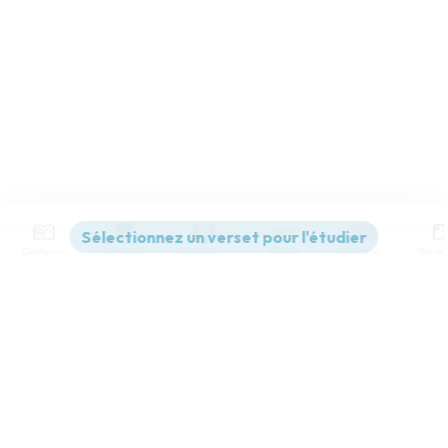
Contenus
Versions
Commentaires
Strong
Dictionnaire
Paramètres de lecture
Afficher les numéros de versets
Mode dyslexique