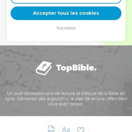
deviennent vos tremplins. Que vous guidiez un ministère, une
équipe, un groupe ou une famille, leur expérience est faite
Accepter tous les cookies
pour vous.
Tout refuser
Je découvre l’événement
Un outil révolutionnaire de lecture et d'étude de la Bible en
ligne. Démarrez dès aujourd'hui le plan de lecture offert dont
vous avez besoin.