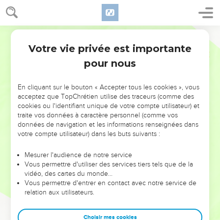
Votre vie privée est importante
pour nous
NE MANQUEZ PAS L’ÉVÉNEMENT
En cliquant sur le bouton « Accepter tous les cookies », vous
DE L’ANNÉE !
acceptez que TopChrétien utilise des traceurs (comme des
cookies ou l'identifiant unique de votre compte utilisateur) et
ET SI LEURS ERREURS POUVAIENT VOUS ÉVITER LES
traite vos données à caractère personnel (comme vos
VOTRES ?
données de navigation et les informations renseignées dans
votre compte utilisateur) dans les buts suivants :
On admire souvent les leaders pour leurs réussites, leur impact,
leur foi ou leur vision. Mais on voit moins les doutes, les erreurs
Mesurer l'audience de notre service
Vous permettre d'utiliser des services tiers tels que de la
et les saisons difficiles qu'ils ont traversés, alors même que ce
vidéo, des cartes du monde…
sont elles qui les ont façonnés.
Vous permettre d'entrer en contact avec notre service de
relation aux utilisateurs.
Dans cette conférence, leaders, entrepreneurs, et responsables
reviennent sur les erreurs marquantes de leur parcours et les
clés pour avancer avec plus de sagesse afin que leurs erreurs
Choisir mes cookies