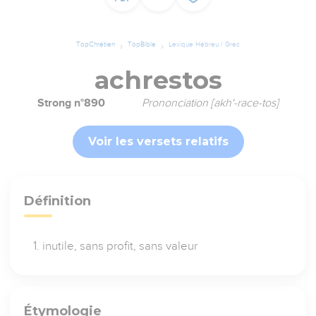
TopChrétien
TopBible
Lexique Hébreu / Grec
achrestos
Strong n°890
Prononciation [akh'-race-tos]
Voir les versets relatifs
Définition
inutile, sans profit, sans valeur
Étymologie