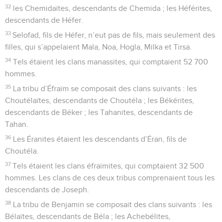
32
les Chemidaïtes, descendants de Chemida ; les Héférites,
descendants de Héfer.
33
Selofad, fils de Héfer, n’eut pas de fils, mais seulement des
filles, qui s’appelaient Mala, Noa, Hogla, Milka et Tirsa.
34
Tels étaient les clans manassites, qui comptaient 52 700
hommes.
35
La tribu d’Éfraïm se composait des clans suivants : les
Choutélaïtes, descendants de Choutéla ; les Békérites,
descendants de Béker ; les Tahanites, descendants de
Tahan.
36
Les Éranites étaient les descendants d’Éran, fils de
Choutéla.
37
Tels étaient les clans éfraïmites, qui comptaient 32 500
hommes. Les clans de ces deux tribus comprenaient tous les
descendants de Joseph.
38
La tribu de Benjamin se composait des clans suivants : les
Bélaïtes, descendants de Béla ; les Achebélites,