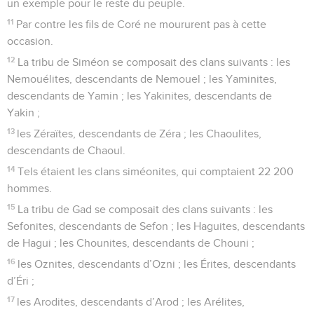
un exemple pour le reste du peuple.
11
Par contre les fils de Coré ne moururent pas à cette
occasion.
12
La tribu de Siméon se composait des clans suivants : les
Nemouélites, descendants de Nemouel ; les Yaminites,
descendants de Yamin ; les Yakinites, descendants de
Yakin ;
13
les Zéraïtes, descendants de Zéra ; les Chaoulites,
descendants de Chaoul.
14
Tels étaient les clans siméonites, qui comptaient 22 200
hommes.
15
La tribu de Gad se composait des clans suivants : les
Sefonites, descendants de Sefon ; les Haguites, descendants
de Hagui ; les Chounites, descendants de Chouni ;
16
les Oznites, descendants d’Ozni ; les Érites, descendants
d’Éri ;
17
les Arodites, descendants d’Arod ; les Arélites,