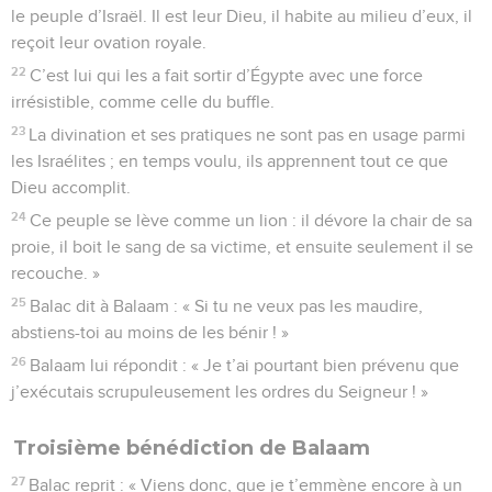
le peuple d’Israël. Il est leur Dieu, il habite au milieu d’eux, il
reçoit leur ovation royale.
22
C’est lui qui les a fait sortir d’Égypte avec une force
irrésistible, comme celle du buffle.
23
La divination et ses pratiques ne sont pas en usage parmi
les Israélites ; en temps voulu, ils apprennent tout ce que
Dieu accomplit.
24
Ce peuple se lève comme un lion : il dévore la chair de sa
proie, il boit le sang de sa victime, et ensuite seulement il se
recouche. »
25
Balac dit à Balaam : « Si tu ne veux pas les maudire,
abstiens-toi au moins de les bénir ! »
26
Balaam lui répondit : « Je t’ai pourtant bien prévenu que
j’exécutais scrupuleusement les ordres du Seigneur ! »
Troisième bénédiction de Balaam
27
Balac reprit : « Viens donc, que je t’emmène encore à un