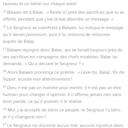
taureau et un bélier sur chaque autel.
15
Balaam dit à Balac : « Reste ici près des sacrifices que tu as
offerts, pendant que j’irai là-bas attendre un message. »
16
Le Seigneur se manifesta à Balaam, lui indiqua le message
qu’il devait prononcer, puis il lui ordonna de retourner
auprès de Balac.
17
Balaam rejoignit donc Balac, qui se tenait toujours près de
ses sacrifices en compagnie des chefs moabites. Balac lui
demanda : « Qu’a déclaré le Seigneur ? »
18
Alors Balaam prononça ce poème : « Lève-toi, Balac, fils de
Sippor, écoute-moi attentivement !
19
Dieu n’est pas un homme pour mentir, il n’est pas un être
humain pour changer d’opinion. Il n’affirme jamais rien sans
tenir parole, ce qu’il promet, il le réalise.
20
Moi, j’ai accepté de bénir ce peuple, le Seigneur l’a béni,
je n’y changerai rien !
21
Le Seigneur ne discerne aucun mal, aucune injustice dans