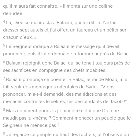
qu’il m’aura fait connaître. » Il monta sur une colline
dénudée.
4
Là, Dieu se manifesta à Balaam, qui lui dit : « J’ai fait
dresser sept autels et j’ai offert un taureau et un bélier sur
chacun d’eux. »
5
Le Seigneur indiqua à Balaam le message qu’il devait
prononcer, puis il lui ordonna de retourner auprès de Balac.
6
Balaam rejoignit donc Balac, qui se tenait toujours près de
ses sacrifices en compagnie des chefs moabites.
7
Balaam prononça ce poème : « Balac, le roi de Moab, m’a
fait venir des montagnes orientales de Syrie : “Viens
prononcer, m’a-t-il demandé, des malédictions et des
menaces contre les Israélites, les descendants de Jacob !”
8
Mais comment pourrais-je maudire celui que Dieu ne
maudit pas lui-même ? Comment menacer un peuple que le
Seigneur ne menace pas ?
9
Je regarde ce peuple du haut des rochers, je l’observe du