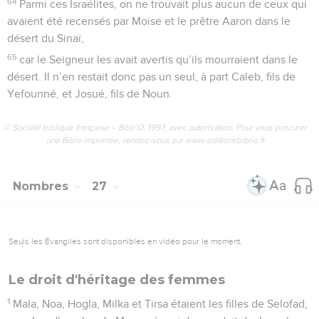
64
Parmi ces Israélites, on ne trouvait plus aucun de ceux qui
avaient été recensés par Moïse et le prêtre Aaron dans le
désert du Sinaï,
65
car le Seigneur les avait avertis qu’ils mourraient dans le
désert. Il n’en restait donc pas un seul, à part Caleb, fils de
Yefounné, et Josué, fils de Noun.
© Société biblique française – Bibli’O, 1997, avec autorisation. Pour vous procurer
une Bible imprimée, rendez-vous sur www.editionsbiblio.fr
Nombres
27
Seuls les Évangiles sont disponibles en vidéo pour le moment.
Le droit d'héritage des femmes
1
Mala, Noa, Hogla, Milka et Tirsa étaient les filles de Selofad,