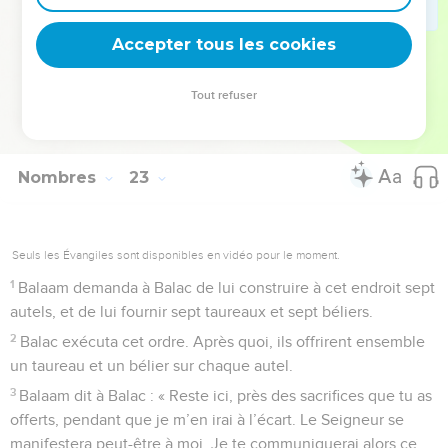
41
Le lendemain matin, Balac monta avec Balaam à Bamoth-
Accepter tous les cookies
Baal, d’où l’on voyait une partie du peuple d’Israël.
© Société biblique française – Bibli’O, 1997, avec autorisation. Pour vous procurer
Tout refuser
une Bible imprimée, rendez-vous sur www.editionsbiblio.fr
Nombres
23
Seuls les Évangiles sont disponibles en vidéo pour le moment.
1
Balaam demanda à Balac de lui construire à cet endroit sept
autels, et de lui fournir sept taureaux et sept béliers.
2
Balac exécuta cet ordre. Après quoi, ils offrirent ensemble
un taureau et un bélier sur chaque autel.
3
Balaam dit à Balac : « Reste ici, près des sacrifices que tu as
offerts, pendant que je m’en irai à l’écart. Le Seigneur se
manifestera peut-être à moi. Je te communiquerai alors ce