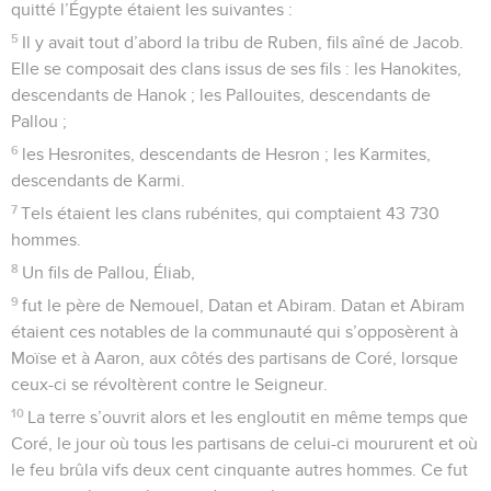
quitté l’Égypte étaient les suivantes :
5
Il y avait tout d’abord la tribu de Ruben, fils aîné de Jacob.
Elle se composait des clans issus de ses fils : les Hanokites,
descendants de Hanok ; les Pallouites, descendants de
Pallou ;
6
les Hesronites, descendants de Hesron ; les Karmites,
descendants de Karmi.
7
Tels étaient les clans rubénites, qui comptaient 43 730
hommes.
8
Un fils de Pallou, Éliab,
9
fut le père de Nemouel, Datan et Abiram. Datan et Abiram
étaient ces notables de la communauté qui s’opposèrent à
Moïse et à Aaron, aux côtés des partisans de Coré, lorsque
ceux-ci se révoltèrent contre le Seigneur.
10
La terre s’ouvrit alors et les engloutit en même temps que
Coré, le jour où tous les partisans de celui-ci moururent et où
le feu brûla vifs deux cent cinquante autres hommes. Ce fut