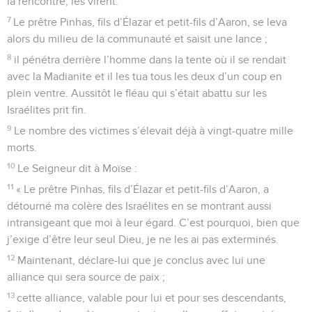
la rencontre, les virent.
7
Le prêtre Pinhas, fils d’Élazar et petit-fils d’Aaron, se leva
alors du milieu de la communauté et saisit une lance ;
8
il pénétra derrière l’homme dans la tente où il se rendait
avec la Madianite et il les tua tous les deux d’un coup en
plein ventre. Aussitôt le fléau qui s’était abattu sur les
Israélites prit fin.
9
Le nombre des victimes s’élevait déjà à vingt-quatre mille
morts.
10
Le Seigneur dit à Moïse :
11
« Le prêtre Pinhas, fils d’Élazar et petit-fils d’Aaron, a
détourné ma colère des Israélites en se montrant aussi
intransigeant que moi à leur égard. C’est pourquoi, bien que
j’exige d’être leur seul Dieu, je ne les ai pas exterminés.
12
Maintenant, déclare-lui que je conclus avec lui une
alliance qui sera source de paix ;
13
cette alliance, valable pour lui et pour ses descendants,