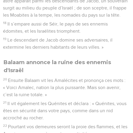
astre apparaît parmi les descendants de Jacob, un souverain
surgit au milieu du peuple d’Israël ; de son sceptre, il frappe
les Moabites à la tempe, les nomades du pays sur la tête.
18
Il s’empare aussi de Séir, le pays de ses ennemis
édomites, et les Israélites triomphent.
19
Le descendant de Jacob domine ses adversaires, il
extermine les derniers habitants de leurs villes. »
Balaam annonce la ruine des ennemis
d'Israël
20
Ensuite Balaam vit les Amalécites et prononça ces mots :
« Voici Amalec, nation la plus puissante. Mais son avenir,
c’est la ruine totale. »
21
Il vit également les Quénites et déclara : « Quénites, vous
êtes en sécurité dans votre pays, comme dans un nid
accroché au rocher.
22
Pourtant vos demeures seront la proie des flammes, et les