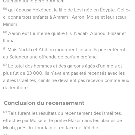
Quéhath fut le père d’Amram,
59
qui épousa Yokébed, la fille de Lévi née en Égypte. Celle-
ci donna trois enfants à Amram : Aaron, Moïse et leur sœur
Miriam.
60
Aaron eut lui-même quatre fils, Nadab, Abihou, Élazar et
Itamar.
61
Mais Nadab et Abihou moururent lorsqu’ils présentèrent
au Seigneur une offrande de parfum profane.
62
Le total des hommes et des garçons âgés d’un mois et
plus fut de 23 000. Ils n’avaient pas été recensés avec les
autres Israélites, car ils ne devaient pas recevoir comme eux
de territoire.
Conclusion du recensement
63
Tels furent les résultats du recensement des Israélites,
effectué par Moïse et le prêtre Élazar dans les plaines de
Moab, près du Jourdain et en face de Jéricho.