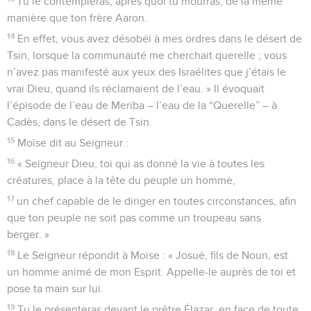
Tu le contempleras, après quoi tu mourras, de la même
manière que ton frère Aaron.
14
En effet, vous avez désobéi à mes ordres dans le désert de
Tsin, lorsque la communauté me cherchait querelle ; vous
n’avez pas manifesté aux yeux des Israélites que j’étais le
vrai Dieu, quand ils réclamaient de l’eau. » Il évoquait
l’épisode de l’eau de Meriba – l’eau de la “Querelle” – à
Cadès, dans le désert de Tsin.
15
Moïse dit au Seigneur :
16
« Seigneur Dieu, toi qui as donné la vie à toutes les
créatures, place à la tête du peuple un homme,
17
un chef capable de le diriger en toutes circonstances, afin
que ton peuple ne soit pas comme un troupeau sans
berger. »
18
Le Seigneur répondit à Moïse : « Josué, fils de Noun, est
un homme animé de mon Esprit. Appelle-le auprès de toi et
pose ta main sur lui.
19
Tu le présenteras devant le prêtre Élazar, en face de toute