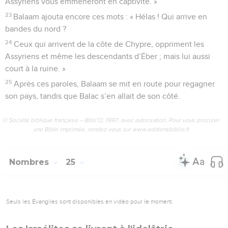
Assyriens vous emmèneront en captivité. »
23
Balaam ajouta encore ces mots : « Hélas ! Qui arrive en
bandes du nord ?
24
Ceux qui arrivent de la côte de Chypre, oppriment les
Assyriens et même les descendants d’Éber ; mais lui aussi
court à la ruine. »
25
Après ces paroles, Balaam se mit en route pour regagner
son pays, tandis que Balac s’en allait de son côté.
© Société biblique française – Bibli’O, 1997, avec autorisation. Pour vous procurer
une Bible imprimée, rendez-vous sur www.editionsbiblio.fr
Nombres
25
Seuls les Évangiles sont disponibles en vidéo pour le moment.