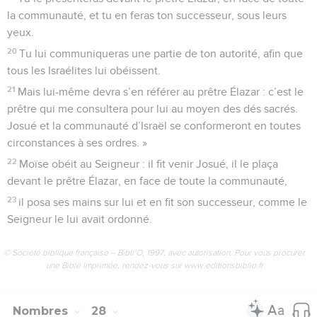
la communauté, et tu en feras ton successeur, sous leurs
yeux.
20
Tu lui communiqueras une partie de ton autorité, afin que
tous les Israélites lui obéissent.
21
Mais lui-même devra s’en référer au prêtre Élazar : c’est le
prêtre qui me consultera pour lui au moyen des dés sacrés.
Josué et la communauté d’Israël se conformeront en toutes
circonstances à ses ordres. »
22
Moïse obéit au Seigneur : il fit venir Josué, il le plaça
devant le prêtre Élazar, en face de toute la communauté,
23
il posa ses mains sur lui et en fit son successeur, comme le
Seigneur le lui avait ordonné.
© Société biblique française – Bibli’O, 1997, avec autorisation. Pour vous procurer
une Bible imprimée, rendez-vous sur www.editionsbiblio.fr
Nombres
28