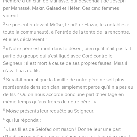
membre d’un clan de Manassé, qui descendait de Joseph
par Manassé, Makir, Galaad et Héfer. Ces cinq femmes
vinrent
2
se présenter devant Moïse, le prêtre Élazar, les notables et
toute la communauté, à l’entrée de la tente de la rencontre,
et elles déclarèrent :
3
« Notre père est mort dans le désert, bien qu’il n’ait pas fait
partie du groupe qui s’est ligué avec Coré contre le
Seigneur ; il est mort à cause de ses propres fautes. Mais il
n’avait pas de fils.
4
Serait-il normal que la famille de notre père ne soit plus
représentée dans son clan, simplement parce qu’il n’a pas eu
de fils ? Qu’on nous accorde donc une part d’héritage en
même temps qu’aux frères de notre père ! »
5
Moïse présenta leur requête au Seigneur,
6
qui lui répondit :
7
« Les filles de Selofad ont raison ! Donne-leur une part
d’héritage en même temps qu’aux frères de leur père, que la