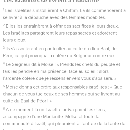
Les Israélites se livrent à l'idolâtrie
1
Les Israélites s’installèrent à Chittim. Là ils commencèrent à
se livrer à la débauche avec des femmes moabites.
2
Elles les entraînèrent à offrir des sacrifices à leurs dieux.
Les Israélites partagèrent leurs repas sacrés et adorèrent
leurs dieux.
3
Ils s’associèrent en particulier au culte du dieu Baal, de
Péor, ce qui provoqua la colère du Seigneur contre eux.
4
Le Seigneur dit à Moïse : « Prends les chefs du peuple et
fais-les pendre en ma présence, face au soleil ; alors
l’ardente colère que je ressens envers vous s’apaisera. »
5
Moïse donna cet ordre aux responsables israélites : « Que
chacun de vous tue ceux de ses hommes qui se livrent au
culte du Baal de Péor ! »
6
A ce moment-là un Israélite arriva parmi les siens,
accompagné d’une Madianite. Moïse et toute la
communauté d’Israël, qui pleuraient à l’entrée de la tente de