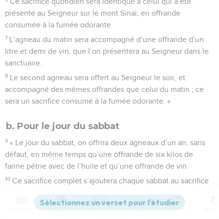
Ce sacrifice quotidien sera identique à celui qui a été
présenté au Seigneur sur le mont Sinaï, en offrande
consumée à la fumée odorante.
7
L’agneau du matin sera accompagné d’une offrande d’un
litre et demi de vin, que l’on présentera au Seigneur dans le
sanctuaire.
8
Le second agneau sera offert au Seigneur le soir, et
accompagné des mêmes offrandes que celui du matin ; ce
sera un sacrifice consumé à la fumée odorante. »
b. Pour le jour du sabbat
9
« Le jour du sabbat, on offrira deux agneaux d’un an, sans
défaut, en même temps qu’une offrande de six kilos de
farine pétrie avec de l’huile et qu’une offrande de vin.
10
Ce sacrifice complet s’ajoutera chaque sabbat au sacrifice
quotidien et à l’offrande de vin qui l’accompagne. »
Contenus
Versions
Commentaires
Strong
Dictionnaire
c. Pour le premier jour du mois