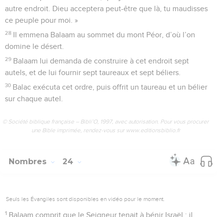
autre endroit. Dieu acceptera peut-être que là, tu maudisses
ce peuple pour moi. »
28
Il emmena Balaam au sommet du mont Péor, d’où l’on
domine le désert.
29
Balaam lui demanda de construire à cet endroit sept
autels, et de lui fournir sept taureaux et sept béliers.
30
Balac exécuta cet ordre, puis offrit un taureau et un bélier
sur chaque autel.
© Société biblique française – Bibli’O, 1997, avec autorisation. Pour vous procurer
une Bible imprimée, rendez-vous sur www.editionsbiblio.fr
Nombres
24
Seuls les Évangiles sont disponibles en vidéo pour le moment.
1
Balaam comprit que le Seigneur tenait à bénir Israël ; il