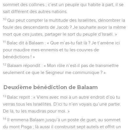
sommet des collines ; c’est un peuple qui habite à part, il se
sait différent des autres nations.
10
Qui peut compter la multitude des Israélites, dénombrer la
foule des descendants de Jacob ? Je souhaite avoir la même
mort que ces justes, partager le sort du peuple d’Israël. »
11
Balac dit à Balaam : « Que m’as-tu fait là ? Je t’amène ici
pour maudire mes ennemis et tu les couvres de
bénédictions ! »
12
Balaam répondit : « Mon rôle n’est-il pas de transmettre
seulement ce que le Seigneur me communique ? »
Deuxième bénédiction de Balaam
13
Balac reprit : « Viens avec moi à un autre endroit d’où tu
verras tous les Israélites. D’ici tu n’en voyais qu’une partie.
De là, tu les maudiras pour moi. »
14
Il emmena Balaam jusqu’à un poste de guet, au sommet
du mont Pisga ; là aussi il construisit sept autels et offrit un