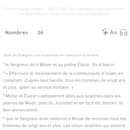
© Société biblique française – Bibli’O, 1997, avec autorisation. Pour vous procurer
une Bible imprimée, rendez-vous sur www.editionsbiblio.fr
Nombres
26
Seuls les Évangiles sont disponibles en vidéo pour le moment.
1
le Seigneur dit à Moïse et au prêtre Élazar, fils d’Aaron :
2
« Effectuez le recensement de la communauté d’Israël, en
comptant, d’après leur famille, tous les hommes de vingt ans
et plus, aptes au service militaire. »
3
Moïse et Élazar s’adressèrent alors aux Israélites dans les
plaines de Moab, près du Jourdain et en face de Jéricho. Ils
leur annoncèrent
4
que le Seigneur avait ordonné à Moïse de recenser tous les
hommes de vingt ans et plus. Les tribus israélites qui avaient