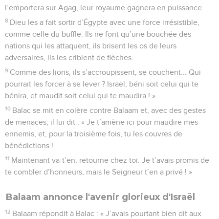
l’emportera sur Agag, leur royaume gagnera en puissance.
8
Dieu les a fait sortir d’Égypte avec une force irrésistible,
comme celle du buffle. Ils ne font qu’une bouchée des
nations qui les attaquent, ils brisent les os de leurs
adversaires, ils les criblent de flèches.
9
Comme des lions, ils s’accroupissent, se couchent... Qui
pourrait les forcer à se lever ? Israël, béni soit celui qui te
bénira, et maudit soit celui qui te maudira ! »
10
Balac se mit en colère contre Balaam et, avec des gestes
de menaces, il lui dit : « Je t’amène ici pour maudire mes
ennemis, et, pour la troisième fois, tu les couvres de
bénédictions !
11
Maintenant va-t’en, retourne chez toi. Je t’avais promis de
te combler d’honneurs, mais le Seigneur t’en a privé ! »
Balaam annonce l'avenir glorieux d'Israël
12
Balaam répondit à Balac : « J’avais pourtant bien dit aux