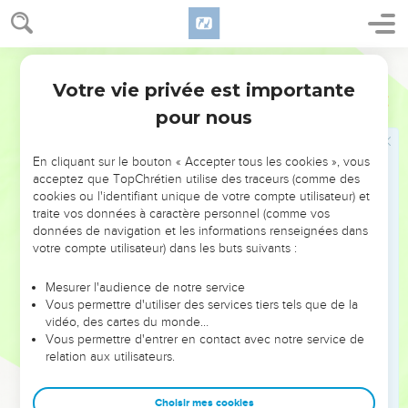
Rencontre de Balaam et Balac
36
Lorsque Balac apprit que Balaam arrivait, il alla à sa
Français Courant
rencontre jusqu’à Ar en Moab, qui se trouve tout près de la
Votre vie privée est importante
frontière du pays, sur le cours de l’Arnon.
Nombres
22
pour nous
37
Balac lui demanda : « Pourquoi n’as-tu pas accepté de
venir la première fois que j’ai envoyé une délégation pour
t’inviter ? Pensais-tu que je ne pourrais pas te combler
En cliquant sur le bouton « Accepter tous les cookies », vous
acceptez que TopChrétien utilise des traceurs (comme des
d’honneurs ? » –
cookies ou l'identifiant unique de votre compte utilisateur) et
38
« Eh bien, me voici ! répondit Balaam. Mais que pourrais-je
traite vos données à caractère personnel (comme vos
données de navigation et les informations renseignées dans
dire ? Je suis autorisé à prononcer uniquement les messages
votre compte utilisateur) dans les buts suivants :
que Dieu placera dans ma bouche. »
39
Balaam partit avec Balac et ils se rendirent à Quiriath-
Mesurer l'audience de notre service
Houssoth.
Vous permettre d'utiliser des services tiers tels que de la
vidéo, des cartes du monde…
40
Balac offrit des bœufs et des moutons en sacrifices et en
Vous permettre d'entrer en contact avec notre service de
remit des parts à Balaam et aux chefs qui l’accompagnaient.
relation aux utilisateurs.
Balaam bénit le peuple d'Israël
Choisir mes cookies