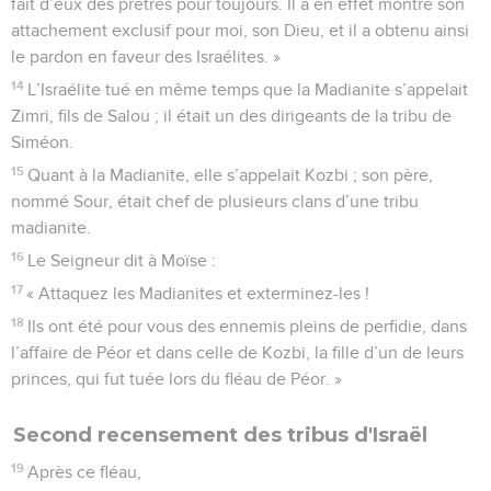
fait d’eux des prêtres pour toujours. Il a en effet montré son
attachement exclusif pour moi, son Dieu, et il a obtenu ainsi
le pardon en faveur des Israélites. »
14
L’Israélite tué en même temps que la Madianite s’appelait
Zimri, fils de Salou ; il était un des dirigeants de la tribu de
Siméon.
15
Quant à la Madianite, elle s’appelait Kozbi ; son père,
nommé Sour, était chef de plusieurs clans d’une tribu
madianite.
16
Le Seigneur dit à Moïse :
17
« Attaquez les Madianites et exterminez-les !
18
Ils ont été pour vous des ennemis pleins de perfidie, dans
l’affaire de Péor et dans celle de Kozbi, la fille d’un de leurs
princes, qui fut tuée lors du fléau de Péor. »
Second recensement des tribus d'Israël
19
Après ce fléau,