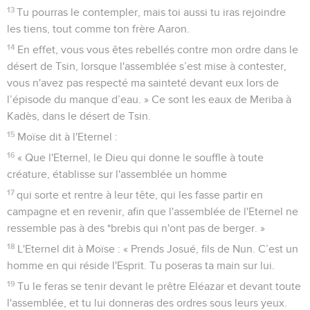
13
Tu pourras le contempler, mais toi aussi tu iras rejoindre
les tiens, tout comme ton frère Aaron.
14
En effet, vous vous êtes rebellés contre mon ordre dans le
désert de Tsin, lorsque l'assemblée s’est mise à contester,
vous n'avez pas respecté ma sainteté devant eux lors de
l’épisode du manque d’eau. » Ce sont les eaux de Meriba à
Kadès, dans le désert de Tsin.
15
Moïse dit à l'Eternel :
16
« Que l'Eternel, le Dieu qui donne le souffle à toute
créature, établisse sur l'assemblée un homme
17
qui sorte et rentre à leur tête, qui les fasse partir en
campagne et en revenir, afin que l'assemblée de l'Eternel ne
ressemble pas à des *brebis qui n'ont pas de berger. »
18
L'Eternel dit à Moïse : « Prends Josué, fils de Nun. C’est un
homme en qui réside l'Esprit. Tu poseras ta main sur lui.
19
Tu le feras se tenir devant le prêtre Eléazar et devant toute
l'assemblée, et tu lui donneras des ordres sous leurs yeux.