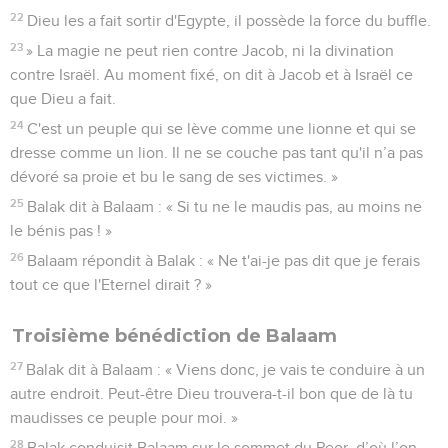
22
Dieu les a fait sortir d'Egypte, il possède la force du buffle.
23
» La magie ne peut rien contre Jacob, ni la divination
contre Israël. Au moment fixé, on dit à Jacob et à Israël ce
que Dieu a fait.
24
C'est un peuple qui se lève comme une lionne et qui se
dresse comme un lion. Il ne se couche pas tant qu'il n’a pas
dévoré sa proie et bu le sang de ses victimes. »
25
Balak dit à Balaam : « Si tu ne le maudis pas, au moins ne
le bénis pas ! »
26
Balaam répondit à Balak : « Ne t'ai-je pas dit que je ferais
tout ce que l'Eternel dirait ? »
Troisième bénédiction de Balaam
27
Balak dit à Balaam : « Viens donc, je vais te conduire à un
autre endroit. Peut-être Dieu trouvera-t-il bon que de là tu
maudisses ce peuple pour moi. »
28
Balak conduisit Balaam sur le sommet du Peor, d’où l’on