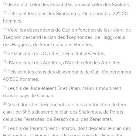
13
de Zérach celui des Zérachites, de Saül celui des Saülites.
14
Tels sont les clans des Siméonites. On dénombra 22'200
hommes.
15
Voici les descendants de Gad en fonction de leur clan : de
Tsephon descend le clan des Tsephonites, de Haggi celui
des Haggites, de Shuni celui des Shunites,
16
d'Ozni celui des Oznites, d'Eri celui des Erites,
17
d'Arod celui des Arodites, d'Areéli celui des Areélites.
18
Tels sont les clans des descendants de Gad. On dénombra
40'500 hommes.
19
Les fils de Juda étaient Er et Onan, mais ils moururent
dans le pays de Canaan.
20
Voici donc les descendants de Juda en fonction de leur
clan : de Shéla descend le clan des Shélanites, de Pérets
celui des Péretsites, de Zérach celui des Zérachites.
21
Les fils de Pérets furent Hetsron, dont descend le clan des
Hetsronites, et Hamul, dont descend celui des Hamulites.