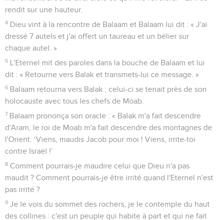
rendit sur une hauteur.
4
Dieu vint à la rencontre de Balaam et Balaam lui dit : « J'ai
dressé 7 autels et j'ai offert un taureau et un bélier sur
chaque autel. »
5
L'Eternel mit des paroles dans la bouche de Balaam et lui
dit : « Retourne vers Balak et transmets-lui ce message. »
6
Balaam retourna vers Balak ; celui-ci se tenait près de son
holocauste avec tous les chefs de Moab.
7
Balaam prononça son oracle : « Balak m'a fait descendre
d'Aram, le roi de Moab m'a fait descendre des montagnes de
l'Orient. ‘Viens, maudis Jacob pour moi ! Viens, irrite-toi
contre Israël !’
8
Comment pourrais-je maudire celui que Dieu n'a pas
maudit ? Comment pourrais-je être irrité quand l'Eternel n'est
pas irrité ?
9
Je le vois du sommet des rochers, je le contemple du haut
des collines : c'est un peuple qui habite à part et qui ne fait