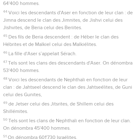
64'400 hommes.
44
Voici les descendants d'Aser en fonction de leur clan : de
Jimna descend le clan des Jimnites, de Jishvi celui des
Jishvites, de Beria celui des Beriites.
45
Des fils de Beria descendent : de Héber le clan des
Hébrites et de Malkiel celui des Malkiélites.
46
La fille d'Aser s’appelait Sérach.
47
Tels sont les clans des descendants d'Aser. On dénombra
53'400 hommes.
48
Voici les descendants de Nephthali en fonction de leur
clan : de Jahtseel descend le clan des Jahtseélites, de Guni
celui des Gunites,
49
de Jetser celui des Jitsrites, de Shillem celui des
Shillémites.
50
Tels sont les clans de Nephthali en fonction de leur clan.
On dénombra 45'400 hommes.
51
On dénombra 601'730 Israélites.