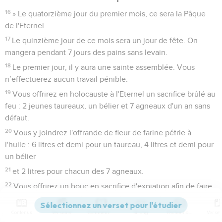
16
» Le quatorzième jour du premier mois, ce sera la Pâque
de l'Eternel.
17
Le quinzième jour de ce mois sera un jour de fête. On
mangera pendant 7 jours des pains sans levain.
18
Le premier jour, il y aura une sainte assemblée. Vous
n’effectuerez aucun travail pénible.
19
Vous offrirez en holocauste à l'Eternel un sacrifice brûlé au
feu : 2 jeunes taureaux, un bélier et 7 agneaux d'un an sans
défaut.
20
Vous y joindrez l'offrande de fleur de farine pétrie à
l'huile : 6 litres et demi pour un taureau, 4 litres et demi pour
un bélier
21
et 2 litres pour chacun des 7 agneaux.
22
Vous offrirez un bouc en sacrifice d'expiation afin de faire
l'expiation pour vous.
23
Vous offrirez ces sacrifices en plus de l'holocauste du
Contenus
Versions
Commentaires
Strong
Dictionnaire