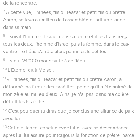
de la rencontre.
7
A cette vue, Phinées, fils d'Eléazar et petit-fils du prêtre
Aaron, se leva au milieu de l'assemblée et prit une lance
dans sa main.
8
Il suivit l'homme d'Israël dans sa tente et il les transperça
tous les deux, l'homme d'Israël puis la femme, dans le bas-
ventre. Le fléau s'arrêta alors parmi les Israélites.
9
Il y eut 24'000 morts suite à ce fléau.
10
L'Eternel dit à Moïse :
11
« Phinées, fils d'Eléazar et petit-fils du prêtre Aaron, a
détourné ma fureur des Israélites, parce qu'il a été animé de
mon zèle au milieu d'eux. Ainsi je n'ai pas, dans ma colère,
détruit les Israélites.
12
C'est pourquoi tu diras que je conclus une alliance de paix
avec lui.
13
Cette alliance, conclue avec lui et avec sa descendance
après lui, lui assure pour toujours la fonction de prêtre, parce