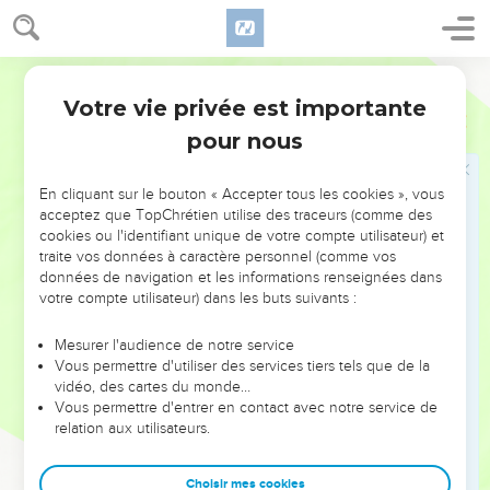
35
L'ange de l'Eternel dit à Balaam : « Accompagne ces
hommes, mais tu te contenteras de répéter les paroles que
je te dirai. » Et Balaam accompagna les chefs de Balak.
Segond 21
Votre vie privée est importante
Rencontre de Balaam et Balac
Nombres
22
pour nous
36
Balak apprit que Balaam arrivait et il sortit à sa rencontre
jusqu'à la ville de Moab qui se trouve sur la limite de l'Arnon,
En cliquant sur le bouton « Accepter tous les cookies », vous
à l'extrême frontière.
acceptez que TopChrétien utilise des traceurs (comme des
37
cookies ou l'identifiant unique de votre compte utilisateur) et
Balak dit à Balaam : « N'ai-je pas envoyé des messagers
traite vos données à caractère personnel (comme vos
chez toi pour t'appeler ? Pourquoi n'es-tu pas venu vers
données de navigation et les informations renseignées dans
moi ? Ne puis-je donc pas te traiter avec honneur ? »
votre compte utilisateur) dans les buts suivants :
38
Balaam dit à Balak : « Voici, je suis venu vers toi.
Mesurer l'audience de notre service
Maintenant, me sera-t-il permis de parler librement ? Je dirai
Vous permettre d'utiliser des services tiers tels que de la
les paroles que Dieu mettra dans ma bouche. »
vidéo, des cartes du monde…
39
Balaam accompagna Balak et ils arrivèrent à Kirjath-
Vous permettre d'entrer en contact avec notre service de
relation aux utilisateurs.
Hutsoth.
40
Balak sacrifia des bœufs et des brebis, et il en fit remettre
Choisir mes cookies