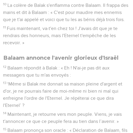
10
La colère de Balak s'enflamma contre Balaam. Il frappa des
mains et dit à Balaam : « C'est pour maudire mes ennemis
que je t'ai appelé et voici que tu les as bénis déjà trois fois.
11
Fuis maintenant, va-t'en chez toi ! J'avais dit que je te
rendrais des honneurs, mais l'Eternel t'empêche de les
recevoir. »
Balaam annonce l'avenir glorieux d'Israël
12
Balaam répondit à Balak : « Eh ! N'ai-je pas dit aux
messagers que tu m'as envoyés :
13
‘Même si Balak me donnait sa maison pleine d'argent et
d'or, je ne pourrais faire de moi-même ni bien ni mal qui
enfreigne l'ordre de l'Eternel. Je répéterai ce que dira
l'Eternel’ ?
14
Maintenant, je retourne vers mon peuple. Viens, je vais
t'annoncer ce que ce peuple fera au tien dans l’avenir. »
15
Balaam prononça son oracle : « Déclaration de Balaam, fils