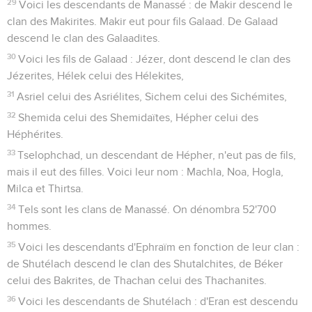
29
Voici les descendants de Manassé : de Makir descend le
clan des Makirites. Makir eut pour fils Galaad. De Galaad
descend le clan des Galaadites.
30
Voici les fils de Galaad : Jézer, dont descend le clan des
Jézerites, Hélek celui des Hélekites,
31
Asriel celui des Asriélites, Sichem celui des Sichémites,
32
Shemida celui des Shemidaïtes, Hépher celui des
Héphérites.
33
Tselophchad, un descendant de Hépher, n'eut pas de fils,
mais il eut des filles. Voici leur nom : Machla, Noa, Hogla,
Milca et Thirtsa.
34
Tels sont les clans de Manassé. On dénombra 52'700
hommes.
35
Voici les descendants d'Ephraïm en fonction de leur clan :
de Shutélach descend le clan des Shutalchites, de Béker
celui des Bakrites, de Thachan celui des Thachanites.
36
Voici les descendants de Shutélach : d'Eran est descendu