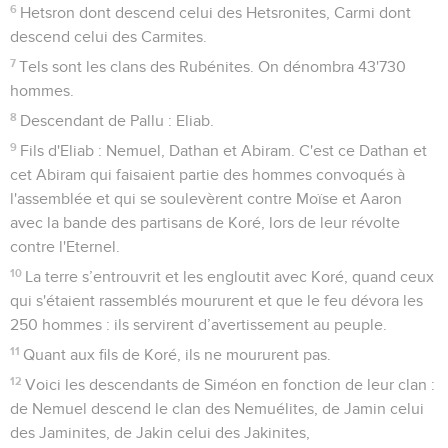
6
Hetsron dont descend celui des Hetsronites, Carmi dont
descend celui des Carmites.
7
Tels sont les clans des Rubénites. On dénombra 43'730
hommes.
8
Descendant de Pallu : Eliab.
9
Fils d'Eliab : Nemuel, Dathan et Abiram. C'est ce Dathan et
cet Abiram qui faisaient partie des hommes convoqués à
l'assemblée et qui se soulevèrent contre Moïse et Aaron
avec la bande des partisans de Koré, lors de leur révolte
contre l'Eternel.
10
La terre s’entrouvrit et les engloutit avec Koré, quand ceux
qui s'étaient rassemblés moururent et que le feu dévora les
250 hommes : ils servirent d’avertissement au peuple.
11
Quant aux fils de Koré, ils ne moururent pas.
12
Voici les descendants de Siméon en fonction de leur clan :
de Nemuel descend le clan des Nemuélites, de Jamin celui
des Jaminites, de Jakin celui des Jakinites,