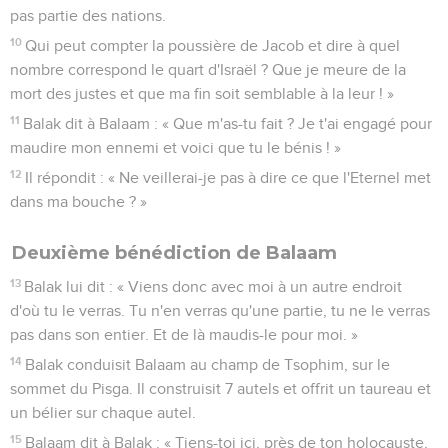
pas partie des nations.
10
Qui peut compter la poussière de Jacob et dire à quel
nombre correspond le quart d'Israël ? Que je meure de la
mort des justes et que ma fin soit semblable à la leur ! »
11
Balak dit à Balaam : « Que m'as-tu fait ? Je t'ai engagé pour
maudire mon ennemi et voici que tu le bénis ! »
12
Il répondit : « Ne veillerai-je pas à dire ce que l'Eternel met
dans ma bouche ? »
Deuxième bénédiction de Balaam
13
Balak lui dit : « Viens donc avec moi à un autre endroit
d'où tu le verras. Tu n'en verras qu'une partie, tu ne le verras
pas dans son entier. Et de là maudis-le pour moi. »
14
Balak conduisit Balaam au champ de Tsophim, sur le
sommet du Pisga. Il construisit 7 autels et offrit un taureau et
un bélier sur chaque autel.
15
Balaam dit à Balak : « Tiens-toi ici, près de ton holocauste,