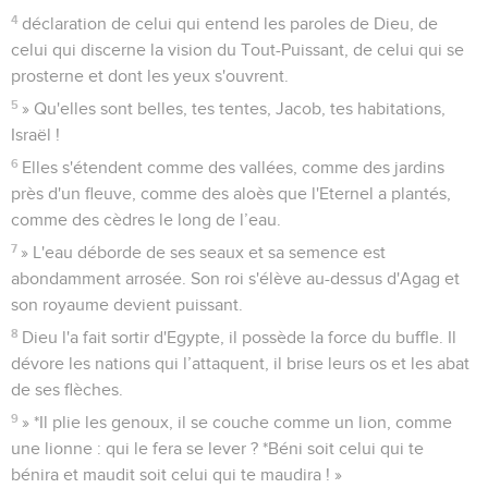
4
déclaration de celui qui entend les paroles de Dieu, de
celui qui discerne la vision du Tout-Puissant, de celui qui se
prosterne et dont les yeux s'ouvrent.
5
» Qu'elles sont belles, tes tentes, Jacob, tes habitations,
Israël !
6
Elles s'étendent comme des vallées, comme des jardins
près d'un fleuve, comme des aloès que l'Eternel a plantés,
comme des cèdres le long de l’eau.
7
» L'eau déborde de ses seaux et sa semence est
abondamment arrosée. Son roi s'élève au-dessus d'Agag et
son royaume devient puissant.
8
Dieu l'a fait sortir d'Egypte, il possède la force du buffle. Il
dévore les nations qui l’attaquent, il brise leurs os et les abat
de ses flèches.
9
» *Il plie les genoux, il se couche comme un lion, comme
une lionne : qui le fera se lever ? *Béni soit celui qui te
bénira et maudit soit celui qui te maudira ! »