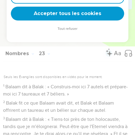
à Balaam et aux chefs qui l’accompagnaient.
Accepter tous les cookies
Balaam bénit le peuple d'Israël
41
Le lendemain matin, Balak prit Balaam et le fit monter à
Tout refuser
Bamoth-Baal, d'où Balaam put voir une partie du peuple
d’Israël.
Nombres
23
Seuls les Évangiles sont disponibles en vidéo pour le moment.
1
Balaam dit à Balak : « Construis-moi ici 7 autels et prépare-
moi ici 7 taureaux et 7 béliers. »
2
Balak fit ce que Balaam avait dit, et Balak et Balaam
offrirent un taureau et un bélier sur chaque autel.
3
Balaam dit à Balak : « Tiens-toi près de ton holocauste,
tandis que je m'éloignerai. Peut-être que l'Eternel viendra à
ma rencontre. Je te dirai alors ce qu'il me révélera. » Et il se