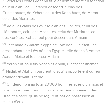
57
Voici les Lévites dont on fit le dénombrement en fonction
de leur clan : de Guershon descend le clan des
Guershonites, de Kehath celui des Kehathites, de Merari
celui des Merarites.
58
Voici les clans de Lévi : le clan des Libnites, celui des
Hébronites, celui des Machlites, celui des Mushites, celui
des Koréites. Kehath eut pour descendant Amram.
59
La femme d'Amram s’appelait Jokébed. Elle était une
descendante de Lévi née en Egypte ; elle donna à Amram
Aaron, Moïse et leur sœur Miriam.
60
Aaron eut pour fils Nadab et Abihu, Eléazar et Ithamar.
61
Nadab et Abihu moururent lorsqu'ils apportèrent du feu
étranger devant l'Eternel.
62
On dénombra au total 23'000 hommes âgés d'un mois et
plus. Ils ne furent pas inclus dans le dénombrement des
Israélites parce qu'ils ne reçurent pas de possession au
milieu d’eux.