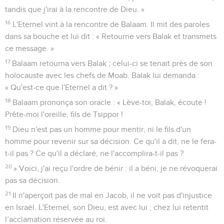
tandis que j'irai à la rencontre de Dieu. »
16
L'Eternel vint à la rencontre de Balaam. Il mit des paroles
dans sa bouche et lui dit : « Retourne vers Balak et transmets
ce message. »
17
Balaam retourna vers Balak ; celui-ci se tenait près de son
holocauste avec les chefs de Moab. Balak lui demanda :
« Qu'est-ce que l'Eternel a dit ? »
18
Balaam prononça son oracle : « Lève-toi, Balak, écoute !
Prête-moi l'oreille, fils de Tsippor !
19
Dieu n'est pas un homme pour mentir, ni le fils d'un
homme pour revenir sur sa décision. Ce qu'il a dit, ne le fera-
t-il pas ? Ce qu'il a déclaré, ne l'accomplira-t-il pas ?
20
» Voici, j'ai reçu l'ordre de bénir : il a béni, je ne révoquerai
pas sa décision.
21
Il n'aperçoit pas de mal en Jacob, il ne voit pas d'injustice
en Israël. L'Eternel, son Dieu, est avec lui ; chez lui retentit
l’acclamation réservée au roi.