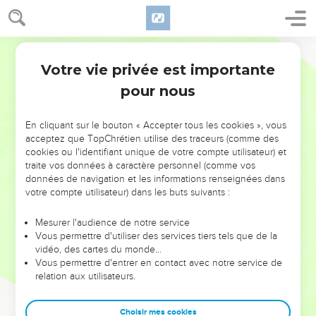
Votre vie privée est importante
pour nous
NE MANQUEZ PAS L’ÉVÉNEMENT
En cliquant sur le bouton « Accepter tous les cookies », vous
DE L’ANNÉE !
acceptez que TopChrétien utilise des traceurs (comme des
cookies ou l'identifiant unique de votre compte utilisateur) et
ET SI LEURS ERREURS POUVAIENT VOUS ÉVITER LES
traite vos données à caractère personnel (comme vos
VOTRES ?
données de navigation et les informations renseignées dans
votre compte utilisateur) dans les buts suivants :
On admire souvent les leaders pour leurs réussites, leur impact,
leur foi ou leur vision. Mais on voit moins les doutes, les erreurs
Mesurer l'audience de notre service
Vous permettre d'utiliser des services tiers tels que de la
et les saisons difficiles qu'ils ont traversés, alors même que ce
vidéo, des cartes du monde…
sont elles qui les ont façonnés.
Vous permettre d'entrer en contact avec notre service de
relation aux utilisateurs.
Dans cette conférence, leaders, entrepreneurs, et responsables
reviennent sur les erreurs marquantes de leur parcours et les
clés pour avancer avec plus de sagesse afin que leurs erreurs
Choisir mes cookies