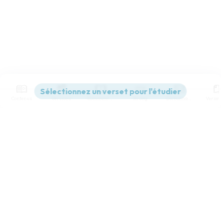
Contenus
Versions
Commentaires
Strong
Dictionnaire
Paramètres de lecture
Afficher les numéros de versets
Mode dyslexique
Désactivé
Simple
Coul
eur