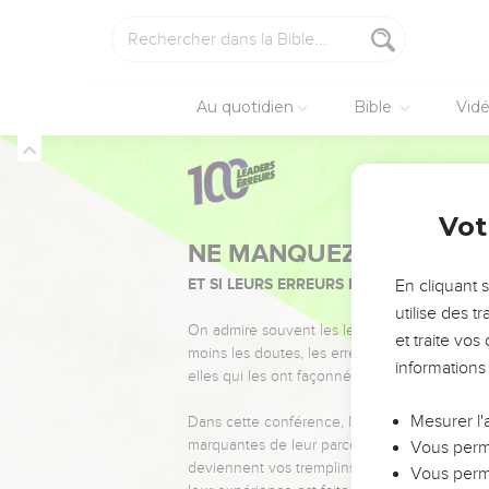
Au quotidien
Bible
Vid
Vot
NE MANQUEZ PAS L’ÉVÉ
ET SI LEURS ERREURS POUVAIENT VOUS 
En cliquant 
utilise des 
On admire souvent les leaders pour leurs réussi
et traite vo
moins les doutes, les erreurs et les saisons di
informations
elles qui les ont façonnés.
Mesurer l'
Dans cette conférence, leaders, entrepreneur
marquantes de leur parcours et les clés pour
Vous perme
deviennent vos tremplins. Que vous guidiez 
Vous perme