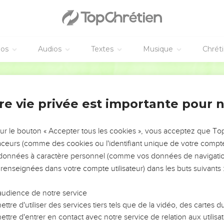
éos
Audios
Textes
Musique
Chrét
re vie privée est importante pour 
NEMENT DE L’ANNÉE !
ÉVITER LES VOTRES ?
sur le bouton « Accepter tous les cookies », vous acceptez que T
traceurs (comme des cookies ou l'identifiant unique de votre compte 
tes, leur impact, leur foi ou leur vision. Mais on voit
s données à caractère personnel (comme vos données de navigatio
fficiles qu'ils ont traversés, alors même que ce sont
 renseignées dans votre compte utilisateur) dans les buts suivants 
audience de notre service
s, et responsables reviennent sur les erreurs
 avancer avec plus de sagesse afin que leurs erreurs
ttre d'utiliser des services tiers tels que de la vidéo, des cartes
un ministère, une équipe, un groupe ou une famille,
ttre d'entrer en contact avec notre service de relation aux utilisat