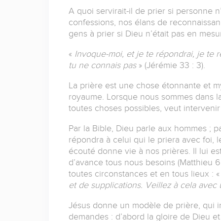
A quoi servirait-il de prier si personne n
confessions, nos élans de reconnaissance
gens à prier si Dieu n’était pas en mes
«
Invoque-moi, et je te répondrai, je te
tu ne connais pas
» (Jérémie 33 : 3).
La prière est une chose étonnante et mys
royaume. Lorsque nous sommes dans la
toutes choses possibles, veut intervenir
Par la Bible, Dieu parle aux hommes ; p
répondra à celui qui le priera avec foi, 
écouté donne vie à nos prières. Il lui e
d’avance tous nous besoins (Matthieu 6 
toutes circonstances et en tous lieux : 
et de supplications. Veillez à cela ave
Jésus donne un modèle de prière, qui in
demandes : d’abord la gloire de Dieu et