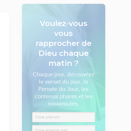
Voulez-vous
vous
rapprocher de
Dieu
chaque
matin ?
Chaque jour, découvrez
le verset du jour, la
Pensée du Jour, les
contenus phares et les
nouveautés.