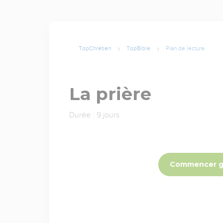
TopChrétien
TopBible
Plan de lecture
La prière
Durée : 9 jours
Commencer g