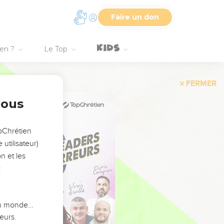
Faire un don
ien ?
Le Top
FERMER
nous
opChrétien
utilisateur)
n et les
:
 du monde…
eurs.