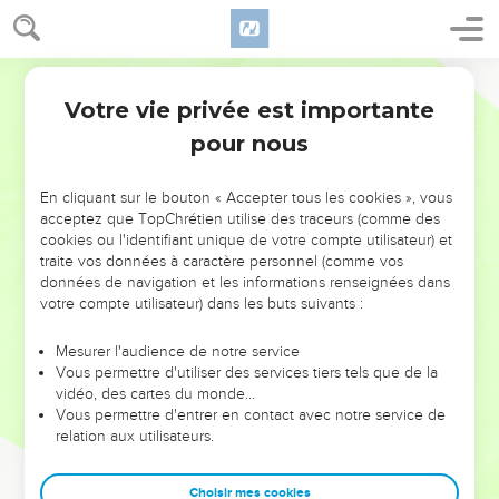
Votre vie privée est importante
pour nous
NE MANQUEZ PAS L’ÉVÉNEMENT
En cliquant sur le bouton « Accepter tous les cookies », vous
DE L’ANNÉE !
acceptez que TopChrétien utilise des traceurs (comme des
cookies ou l'identifiant unique de votre compte utilisateur) et
ET SI LEURS ERREURS POUVAIENT VOUS ÉVITER LES
traite vos données à caractère personnel (comme vos
VOTRES ?
données de navigation et les informations renseignées dans
votre compte utilisateur) dans les buts suivants :
On admire souvent les leaders pour leurs réussites, leur impact,
leur foi ou leur vision. Mais on voit moins les doutes, les erreurs
Mesurer l'audience de notre service
Vous permettre d'utiliser des services tiers tels que de la
et les saisons difficiles qu'ils ont traversés, alors même que ce
vidéo, des cartes du monde…
sont elles qui les ont façonnés.
Vous permettre d'entrer en contact avec notre service de
relation aux utilisateurs.
Dans cette conférence, leaders, entrepreneurs, et responsables
reviennent sur les erreurs marquantes de leur parcours et les
clés pour avancer avec plus de sagesse afin que leurs erreurs
Choisir mes cookies