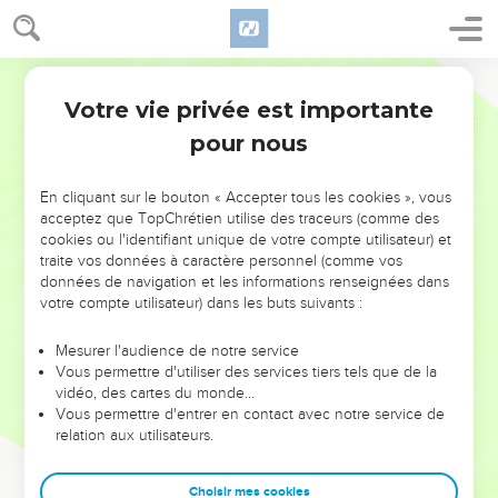
Votre vie privée est importante
pour nous
NE MANQUEZ PAS L’ÉVÉNEMENT
En cliquant sur le bouton « Accepter tous les cookies », vous
DE L’ANNÉE !
acceptez que TopChrétien utilise des traceurs (comme des
cookies ou l'identifiant unique de votre compte utilisateur) et
ET SI LEURS ERREURS POUVAIENT VOUS ÉVITER LES
traite vos données à caractère personnel (comme vos
VOTRES ?
données de navigation et les informations renseignées dans
votre compte utilisateur) dans les buts suivants :
On admire souvent les leaders pour leurs réussites, leur impact,
leur foi ou leur vision. Mais on voit moins les doutes, les erreurs
Mesurer l'audience de notre service
Vous permettre d'utiliser des services tiers tels que de la
et les saisons difficiles qu'ils ont traversés, alors même que ce
vidéo, des cartes du monde…
sont elles qui les ont façonnés.
Vous permettre d'entrer en contact avec notre service de
relation aux utilisateurs.
Dans cette conférence, leaders, entrepreneurs, et responsables
reviennent sur les erreurs marquantes de leur parcours et les
clés pour avancer avec plus de sagesse afin que leurs erreurs
Choisir mes cookies