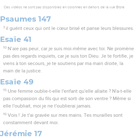
Ces vidéos ne sont pas disponibles en colonnes en dehors de la vue Bible.
Psaumes 147
3
il guérit ceux qui ont le cœur brisé et panse leurs blessures.
Esaïe 41
10
N’aie pas peur, car je suis moi-même avec toi. Ne promène
pas des regards inquiets, car je suis ton Dieu. Je te fortifie, je
viens à ton secours, je te soutiens par ma main droite, la
main de la justice.
Esaïe 49
15
Une femme oublie-t-elle l'enfant qu'elle allaite ? N'a-t-elle
pas compassion du fils qui est sorti de son ventre ? Même si
elle l'oubliait, moi je ne t'oublierai jamais.
16
Vois ! Je t'ai gravée sur mes mains. Tes murailles sont
constamment devant moi.
Jérémie 17