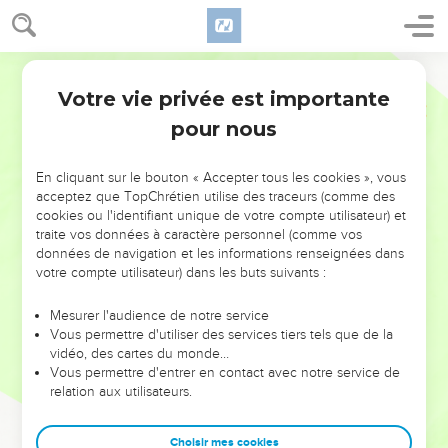
Votre vie privée est importante
pour nous
NE MANQUEZ PAS L’ÉVÉNEMENT
En cliquant sur le bouton « Accepter tous les cookies », vous
DE L’ANNÉE !
acceptez que TopChrétien utilise des traceurs (comme des
cookies ou l'identifiant unique de votre compte utilisateur) et
ET SI LEURS ERREURS POUVAIENT VOUS ÉVITER LES
traite vos données à caractère personnel (comme vos
VOTRES ?
données de navigation et les informations renseignées dans
votre compte utilisateur) dans les buts suivants :
On admire souvent les leaders pour leurs réussites, leur impact,
leur foi ou leur vision. Mais on voit moins les doutes, les erreurs
Mesurer l'audience de notre service
Vous permettre d'utiliser des services tiers tels que de la
et les saisons difficiles qu'ils ont traversés, alors même que ce
vidéo, des cartes du monde…
sont elles qui les ont façonnés.
Vous permettre d'entrer en contact avec notre service de
relation aux utilisateurs.
Dans cette conférence, leaders, entrepreneurs, et responsables
reviennent sur les erreurs marquantes de leur parcours et les
clés pour avancer avec plus de sagesse afin que leurs erreurs
Choisir mes cookies