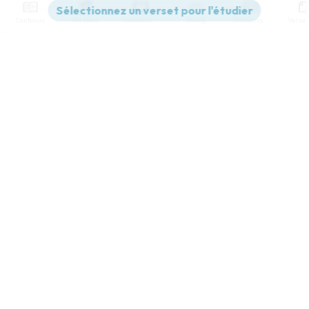
Contenus
Versions
Commentaires
Strong
Dictionnaire
Paramètres de lecture
Afficher les numéros de versets
Mode dyslexique
Désactivé
Simple
Coul
eur
Police d'écriture
Serif
Sans-serif
Taille de texte
Grand
Moyen
Petit