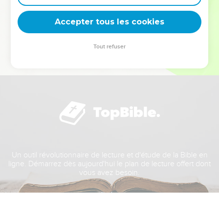
deviennent vos tremplins. Que vous guidiez un ministère, une
équipe, un groupe ou une famille, leur expérience est faite
Accepter tous les cookies
pour vous.
Tout refuser
Je découvre l’événement
Un outil révolutionnaire de lecture et d'étude de la Bible en
ligne. Démarrez dès aujourd'hui le plan de lecture offert dont
vous avez besoin.