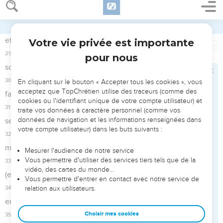
29
Il changea leurs eaux en sang Et fit mourir leurs poissons.
30
Leur pays grouilla de grenouilles, Jusque dans les
chambres de leurs rois.
31
Il dit, et parurent les mouches venimeuses, Les
moustiques sur tout leur territoire.
32
Il leur donna pour pluie de la grêle, Des flammes de feu
dans leur pays.
33
Il frappa leurs vignes et leurs figuiers Et brisa les arbres de
leur territoire.
34
Il dit, et survinrent les sauterelles, Des grillons sans
nombre,
35
Qui dévorèrent toute l’herbe de leur pays, Qui dévorèrent
les fruits de leur sol.
36
Il frappa tout premier-né dans leur pays, Prémices de toute
leur vigueur.
37
Il fit sortir son peuple avec de l’argent et de l’or, Et nul ne
chancela parmi ses tribus.