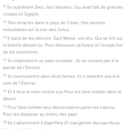
merveilles en faveur des humains !
9
Car il a rassasié l’âme avide, Il a comblé de biens l’âme
affamée.
10
D’autres habitaient les ténèbres et l’ombre de la mort
Prisonniers dans le malheur et dans les fers,
11
Parce qu’ils s’étaient révoltés contre les paroles de Dieu,
Parce qu’ils avaient dédaigné le conseil du Très-Haut.
12
Il humilia leur cœur par la peine ; Ils trébuchèrent, et
personne ne les secourut.
13
Dans leur détresse, ils crièrent à l’Éternel, Et il les sauva de
leurs angoisses.
14
Il les fit sortir des ténèbres et de l’ombre de la mort, Et il
rompit leurs liens.
15
Qu’ils célèbrent l’Éternel (pour) sa bienveillance Et pour
ses merveilles en faveur des humains !
16
Car il a brisé les portes de bronze, Il a rompu les verrous
de fer.