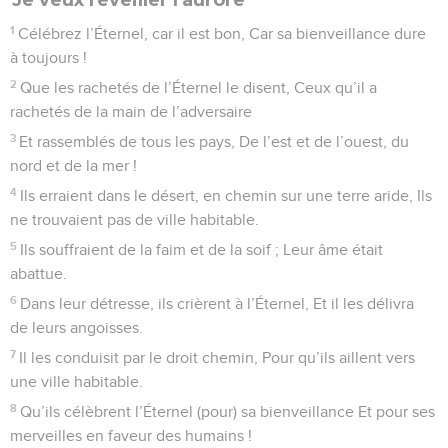
injustice ferme la bouche.
43
Que celui qui est sage prenne garde à ces choses Et
comprenne les actes bienveillants de l’Éternel.
© Société biblique française – Bibli’O, 1978, avec autorisation. Pour vous procurer
une Bible imprimée, rendez-vous sur www.editionsbiblio.fr
Psaumes
108
Seuls les Évangiles sont disponibles en vidéo pour le moment.
Un accusé fait appel à l'intervention de Dieu
1
Cantique. Psaume de David.
2
Mon cœur est affermi, ô Dieu ! Je chanterai, je
psalmodierai : ô ma gloire !