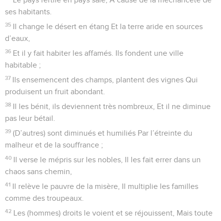
charge !
9
Que ses fils deviennent orphelins Et sa femme veuve !
10
Que ses fils soient vagabonds et qu’ils mendient, Qu’ils
aillent quémander loin des ruines de leur demeure !
11
Que le créancier jette le filet sur tout ce qui est à lui, Et
que les étrangers pillent ce pour quoi il s’est fatigué !
12
Que nul ne conserve pour lui de la bienveillance, Et que
nul ne fasse grâce à ses orphelins !
13
Que ses descendants soient retranchés, Et que leur nom
soit effacé dans la génération suivante !
14
Que la faute de ses pères reste en souvenir à l’Éternel, Et
que le péché de sa mère ne soit pas effacé !
15
Qu’ils soient toujours présents devant l’Éternel, Et qu’il
retranche de la terre leur souvenir,
16
Parce que (cet homme) ne s’est pas souvenu d’exercer la
bienveillance, Qu’il a persécuté le malheureux et le pauvre,
Jusqu’à faire mourir l’homme au cœur brisé !