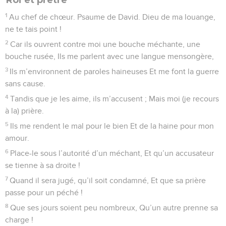
4
L’Éternel l’a juré et ne le regrettera pas : Tu es sacrificateur
pour toujours, A la manière de Melchisédek.
5
Le Seigneur est à ta droite, Il écrase des rois au jour de sa
colère.
6
Il exerce le jugement parmi les nations : (tout est) plein de
cadavres ; Il écrase le chef d’un vaste pays.
7
En chemin il boit au torrent : C’est pourquoi il relève la tête.
© Société biblique française – Bibli’O, 1978, avec autorisation. Pour vous procurer
une Bible imprimée, rendez-vous sur www.editionsbiblio.fr
Psaumes
111
Seuls les Évangiles sont disponibles en vidéo pour le moment.
Le bonheur tranquille des fidèles