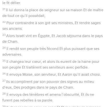
12
Ils crurent à ses paroles, Ils chantèrent sa louange.
13
Mais ils se hâtèrent d’oublier ses œuvres, Ils n’attendirent
pas (l’exécution de) son dessein.
14
Dans le désert, ils furent remplis de convoitise, Ils
tentèrent Dieu dans la terre aride.
15
Il leur accorda ce qu’ils demandaient ; Puis il envoya le
dépérissement dans leur personne.
16
Dans le camp, ils furent jaloux de Moïse Et d’Aaron, le
saint de l’Éternel.
17
La terre s’ouvrit et engloutit Datan, Elle recouvrit la troupe
d’Abiram ;
18
Le feu consuma leur troupe, La flamme embrasa les
méchants.
19
Ils firent un veau en Horeb, Ils se prosternèrent devant du
métal fondu,
20
Ils changèrent leur gloire En la figure d’un bœuf qui