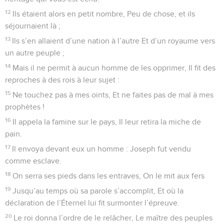
peuple ! Interviens pour moi par ton salut,
5
Afin que j’arrête ma vue sur le bonheur de tes élus, Que je
me réjouisse de la joie de ta nation, Et que je m’en félicite
avec ton héritage !
6
Nous avons péché comme nos pères, Nous avons commis
des fautes, des méchancetés,
7
Nos pères en Égypte n’ont pas discerné tes miracles, Ils ne
se rappelèrent pas La multitude de tes actes bienveillants, Ils
furent rebelles près de la mer, près de la mer des Joncs.
8
Mais il les sauva à cause de son nom, Pour faire connaître
sa puissance.
9
Il menaça la mer des Joncs, elle se dessécha ; Et il les fit
marcher à travers les abîmes comme dans un désert.
10
Il les sauva de la main de celui qui les haïssait, Il les
racheta de la main de l’ennemi.
11
Les eaux couvrirent leurs adversaires : Il n’en resta pas un
seul.