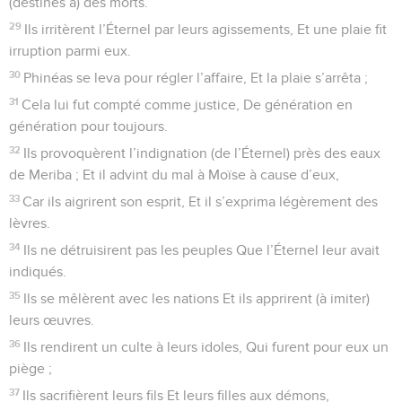
17
Les insensés, par leur conduite criminelle Et par leurs
fautes, s’étaient rendus malheureux.
18
Leur gosier avait en horreur toute nourriture, Et ils
touchaient aux portes de la mort.
19
Dans leur détresse, ils crièrent à l’Éternel, Et il les sauva de
leurs angoisses.
20
Il envoya sa parole et les guérit, Il les délivra de leurs
infections.
21
Qu’ils célèbrent l’Éternel (pour) sa bienveillance Et pour
ses merveilles en faveur des humains !
22
Qu’ils offrent des sacrifices de reconnaissance Et qu’ils
redisent ses œuvres avec des cris de joie !
23
Ceux qui voyageaient sur la mer dans des navires Et qui
faisaient des affaires sur les grandes eaux,
24
Ceux-là virent les œuvres de l’Éternel Et ses merveilles
dans les bas-fonds.
25
Il parla et fit lever un vent de tempête Qui souleva les