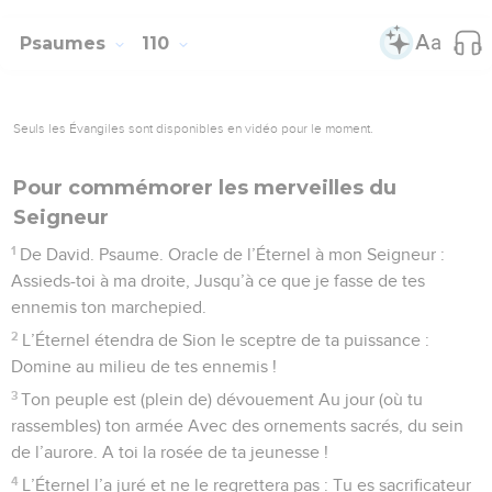
10
Le méchant le voit et s’irrite, Il grince des dents et se
consume, Le désir des méchants périra.
© Société biblique française – Bibli’O, 1978, avec autorisation. Pour vous procurer
une Bible imprimée, rendez-vous sur www.editionsbiblio.fr
Psaumes
113
Seuls les Évangiles sont disponibles en vidéo pour le moment.
Quand Israël sortit d'Égypte
1
Louez l’Éternel ! Serviteurs de l’Éternel, louez, Louez le
nom de l’Éternel !
2
Que le nom de l’Éternel soit béni, Dès maintenant et à
toujours !
Contenus
Versions
Commentaires
Strong
Dictionnaire
3
Du lever du soleil jusqu’à son couchant, Que le nom de