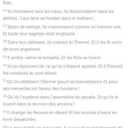
Roi et prêtre
1
Au chef de chœur. Psaume de David. Dieu de ma louange,
ne te tais point !
2
Car ils ouvrent contre moi une bouche méchante, une
bouche rusée, Ils me parlent avec une langue mensongère,
3
Ils m’environnent de paroles haineuses Et me font la guerre
sans cause.
4
Tandis que je les aime, ils m’accusent ; Mais moi (je recours
à la) prière.
5
Ils me rendent le mal pour le bien Et de la haine pour mon
amour.
6
Place-le sous l’autorité d’un méchant, Et qu’un accusateur
se tienne à sa droite !
7
Quand il sera jugé, qu’il soit condamné, Et que sa prière
passe pour un péché !
8
Que ses jours soient peu nombreux, Qu’un autre prenne sa