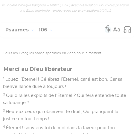
37
Ils sacrifièrent leurs fils Et leurs filles aux démons,
38
Ils répandirent le sang innocent, Le sang de leurs fils et de
leurs filles, Qu’ils sacrifièrent aux idoles de Canaan, Et le
pays fut profané par des meurtres.
39
Ils se souillèrent par leurs œuvres, Ils se prostituèrent par
leurs agissements.
40
La colère de l’Éternel s’enflamma contre son peuple, Et il
prit en horreur son héritage.
41
Il les livra aux mains des nations ; Ceux qui les haïssaient
dominèrent sur eux ;
42
Leurs ennemis les opprimèrent, Et ils furent humiliés sous
leur main.
43
Bien souvent il les délivra ; Mais ils se montrèrent rebelles
dans leurs desseins Et s’enfoncèrent dans leur faute.
44
Il arrêta sa vue sur leur détresse, Lorsqu’il entendit leur cri.
45
Il se souvint en leur faveur de son alliance ; Il eut pitié
selon sa grande bienveillance