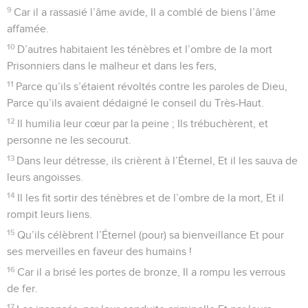
3
Réveille-toi, mon luth, ainsi que ma harpe ! Je réveillerai
l’aurore.
4
Je te célébrerai parmi les peuples, Éternel ! Je
psalmodierai en ton (honneur) parmi les nations.
5
Car ta bienveillance s’élève au-dessus des cieux, Et ta
vérité jusqu’aux nues.
6
Élève-toi sur les cieux, ô Dieu ! Et que ta gloire soit sur
toute la terre !
7
Afin que tes bien-aimés soient délivrés, Sauve par ta droite,
et réponds-moi !
8
Dieu a parlé dans sa sainteté : Je triompherai, Je partagerai
Sichem, je mesurerai la vallée de Soukkoth ;
9
A moi Galaad, à moi Manassé ; Éphraïm est le rempart de
ma tête, Et Juda, mon sceptre ;
10
Moab est le bassin où je me lave ; Sur Édom je jette ma
chaussure ; Je pousse une clameur contre le pays des
Philistins !