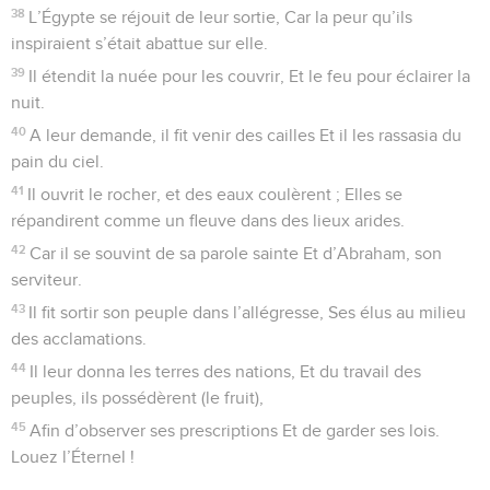
(destinés à) des morts.
29
Ils irritèrent l’Éternel par leurs agissements, Et une plaie fit
irruption parmi eux.
30
Phinéas se leva pour régler l’affaire, Et la plaie s’arrêta ;
31
Cela lui fut compté comme justice, De génération en
génération pour toujours.
32
Ils provoquèrent l’indignation (de l’Éternel) près des eaux
de Meriba ; Et il advint du mal à Moïse à cause d’eux,
33
Car ils aigrirent son esprit, Et il s’exprima légèrement des
lèvres.
34
Ils ne détruisirent pas les peuples Que l’Éternel leur avait
indiqués.
35
Ils se mêlèrent avec les nations Et ils apprirent (à imiter)
leurs œuvres.
36
Ils rendirent un culte à leurs idoles, Qui furent pour eux un
piège ;