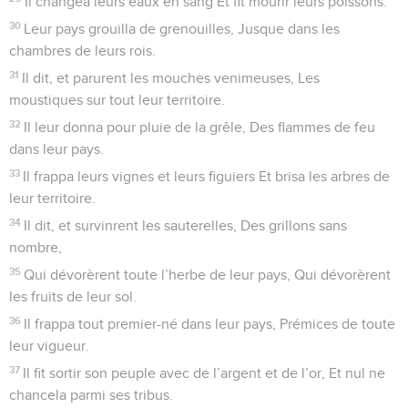
mange de l’herbe.
21
Ils oublièrent Dieu, leur Sauveur, Qui avait fait de grandes
choses en Égypte,
22
Des miracles dans le pays de Cham, Des œuvres
redoutables sur la mer des Joncs.
23
Il parla de les détruire, Sauf Moïse, son élu, Qui se tint sur
la brèche devant lui, Pour détourner sa fureur et l’empêcher
de les exterminer.
24
Ils méprisèrent un pays enviable ; Ils ne crurent pas à la
parole de l’Éternel,
25
Ils murmurèrent dans leurs tentes, Ils n’obéirent pas à la
voix de l’Éternel.
26
Et il leva la main contre eux Pour les faire tomber dans le
désert,
27
Pour faire tomber leur descendance parmi les nations,
Pour les disperser au milieu des pays.
28
Ils s’attachèrent à Baal-Peor Et mangèrent des sacrifices