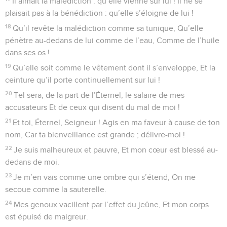
10
Le commencement de la sagesse, c’est la crainte de
l’Éternel ; Ils ont du bon sens, tous ceux qui s’en inspirent. Sa
louange subsiste à jamais.
© Société biblique française – Bibli’O, 1978, avec autorisation. Pour vous procurer
une Bible imprimée, rendez-vous sur www.editionsbiblio.fr
Psaumes
112
Seuls les Évangiles sont disponibles en vidéo pour le moment.
Le Seigneur retourne les situations sans
espoir
1
Louez l’Éternel ! Heureux l’homme qui craint l’Éternel, Qui
trouve un grand plaisir à ses commandements.