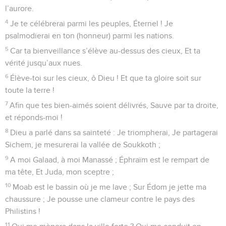
25
Je suis pour eux un déshonneur ; Ils me regardent et
hochent la tête.
26
Secours-moi, Éternel, mon Dieu ! Sauve-moi par ta
bienveillance !
27
Et qu’ils reconnaissent que c’est ta main, Que c’est toi,
Éternel, qui as fait cela.
28
Eux maudissent, mais toi tu béniras ; S’ils se lèvent, ils
seront honteux, Et ton serviteur se réjouira.
29
Que mes accusateurs se revêtent de confusion, Qu’ils
s’enveloppent de leur honte comme d’un manteau !
30
Je célébrerai à haute voix l’Éternel Je le louerai au milieu
de la multitude ;
31
Car il se tient à la droite du pauvre, Pour le sauver de ceux
qui le condamnent.
© Société biblique française – Bibli’O, 1978, avec autorisation. Pour vous procurer
une Bible imprimée, rendez-vous sur www.editionsbiblio.fr