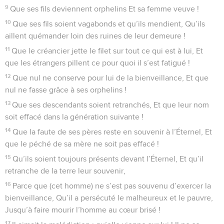
1
Louez l’Éternel ! Je célébrerai l’Éternel de tout mon cœur,
Dans l’intimité des hommes droits et dans la communauté.
2
Les œuvres de l’Éternel sont grandes, Recherchées par
tous ceux qui y prennent plaisir.
3
Son action est éclat et magnificence, Et sa justice subsiste
à jamais.
4
Il a laissé un souvenir de ses merveilles ; L’Éternel fait
grâce, il est compatissant.
5
Il a donné de la nourriture à ceux qui le craignent, Il se
souvient à toujours de son alliance.
6
Il a révélé à son peuple la puissance de ses œuvres, En lui
livrant l’héritage des nations.
7
Les œuvres de ses mains, ce sont la vérité et le droit ;
Toutes ses ordonnances sont dignes de foi,
8
A toujours inébranlables, Faites avec vérité et droiture.
9
Il a envoyé la libération à son peuple, Il a promulgué pour
toujours son alliance : Son nom est saint et redoutable.