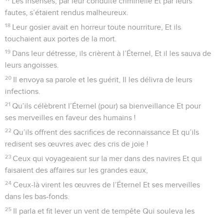
11
Qui me mènera dans la ville forte ? Qui me conduit en
Édom ?
12
N’est-ce pas toi, ô Dieu, qui nous avais repoussés, Et qui
ne sortais plus, ô Dieu, avec nos armées ?
13
Donne-nous du secours contre l’adversaire ! Le salut de
l’homme n’est que vanité,
14
Avec Dieu, nous agirons vaillamment. C’est lui qui
écrasera nos adversaires.
© Société biblique française – Bibli’O, 1978, avec autorisation. Pour vous procurer
une Bible imprimée, rendez-vous sur www.editionsbiblio.fr
Psaumes
109
Seuls les Évangiles sont disponibles en vidéo pour le moment.