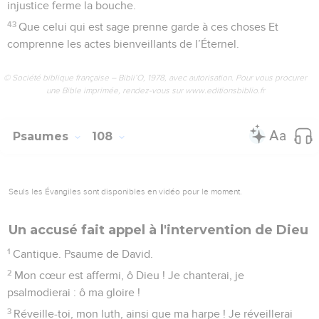
17
Il aimait la malédiction : qu’elle vienne sur lui ! Il ne se
plaisait pas à la bénédiction : qu’elle s’éloigne de lui !
18
Qu’il revête la malédiction comme sa tunique, Qu’elle
pénètre au-dedans de lui comme de l’eau, Comme de l’huile
dans ses os !
19
Qu’elle soit comme le vêtement dont il s’enveloppe, Et la
ceinture qu’il porte continuellement sur lui !
20
Tel sera, de la part de l’Éternel, le salaire de mes
accusateurs Et de ceux qui disent du mal de moi !
21
Et toi, Éternel, Seigneur ! Agis en ma faveur à cause de ton
nom, Car ta bienveillance est grande ; délivre-moi !
22
Je suis malheureux et pauvre, Et mon cœur est blessé au-
dedans de moi.
23
Je m’en vais comme une ombre qui s’étend, On me
secoue comme la sauterelle.
24
Mes genoux vacillent par l’effet du jeûne, Et mon corps
est épuisé de maigreur.