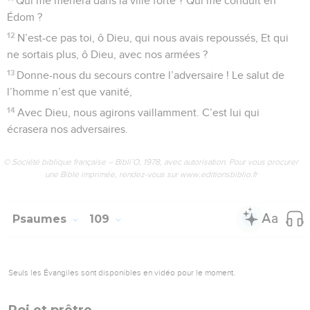
Psaumes
110
Seuls les Évangiles sont disponibles en vidéo pour le moment.
Pour commémorer les merveilles du
Seigneur
1
De David. Psaume. Oracle de l’Éternel à mon Seigneur :
Assieds-toi à ma droite, Jusqu’à ce que je fasse de tes
ennemis ton marchepied.
2
L’Éternel étendra de Sion le sceptre de ta puissance :
Domine au milieu de tes ennemis !
3
Ton peuple est (plein de) dévouement Au jour (où tu
rassembles) ton armée Avec des ornements sacrés, du sein
de l’aurore. A toi la rosée de ta jeunesse !