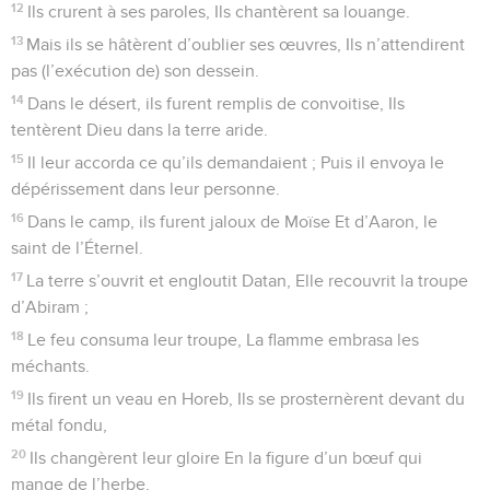
Je veux réveiller l'aurore
1
Célébrez l’Éternel, car il est bon, Car sa bienveillance dure
à toujours !
2
Que les rachetés de l’Éternel le disent, Ceux qu’il a
rachetés de la main de l’adversaire
3
Et rassemblés de tous les pays, De l’est et de l’ouest, du
nord et de la mer !
4
Ils erraient dans le désert, en chemin sur une terre aride, Ils
ne trouvaient pas de ville habitable.
5
Ils souffraient de la faim et de la soif ; Leur âme était
abattue.
6
Dans leur détresse, ils crièrent à l’Éternel, Et il les délivra
de leurs angoisses.
7
Il les conduisit par le droit chemin, Pour qu’ils aillent vers
une ville habitable.
8
Qu’ils célèbrent l’Éternel (pour) sa bienveillance Et pour ses