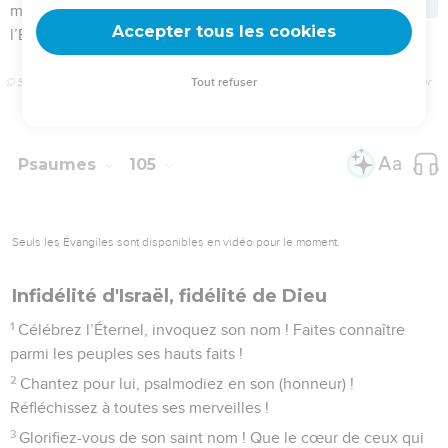
38
L’Égypte se réjouit de leur sortie, Car la peur qu’ils
inspiraient s’était abattue sur elle.
39
Il étendit la nuée pour les couvrir, Et le feu pour éclairer la
nuit.
40
A leur demande, il fit venir des cailles Et il les rassasia du
pain du ciel.
41
Il ouvrit le rocher, et des eaux coulèrent ; Elles se
répandirent comme un fleuve dans des lieux arides.
42
Car il se souvint de sa parole sainte Et d’Abraham, son
serviteur.
43
Il fit sortir son peuple dans l’allégresse, Ses élus au milieu
des acclamations.
44
Il leur donna les terres des nations, Et du travail des
peuples, ils possédèrent (le fruit),
45
Afin d’observer ses prescriptions Et de garder ses lois.
Louez l’Éternel !