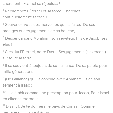
© Société biblique française – Bibli’O, 1978, avec autorisation. Pour vous procurer
une Bible imprimée, rendez-vous sur www.editionsbiblio.fr
Psaumes
106
Seuls les Évangiles sont disponibles en vidéo pour le moment.
Merci au Dieu libérateur
1
Louez l’Éternel ! Célébrez l’Éternel, car il est bon, Car sa
bienveillance dure à toujours !
2
Qui dira les exploits de l’Éternel ? Qui fera entendre toute
sa louange ?
3
Heureux ceux qui observent le droit, Qui pratiquent la
justice en tout temps !
4
Éternel ! souviens-toi de moi dans ta faveur pour ton