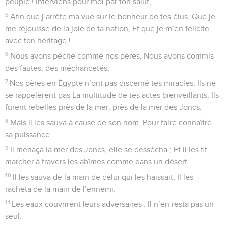
46
Et leur fit trouver compassion Devant tous ceux qui les
tenaient captifs.
47
Sauve-nous, Éternel, notre Dieu ! Et rassemble-nous du
milieu des nations, Afin que nous célébrions ton saint nom,
Et que nous mettions notre gloire à te louer !
48
BÉNI SOIT L’ÉTERNEL, LE DIEU D’ISRAËL, D’ÉTERNITÉ EN
ÉTERNITÉ ! ET QUE TOUT LE PEUPLE DISE : AMEN ! LOUEZ
L’ÉTERNEL !
© Société biblique française – Bibli’O, 1978, avec autorisation. Pour vous procurer
une Bible imprimée, rendez-vous sur www.editionsbiblio.fr
Psaumes
107
Seuls les Évangiles sont disponibles en vidéo pour le moment.