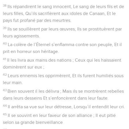
flots.
26
Ils montaient vers les cieux, Ils descendaient dans les
abîmes ; Leur âme se fondait dans le malheur ;
27
Saisis de vertige, ils chancelaient comme un homme ivre,
Et toute leur sagesse était engloutie.
28
Dans leur détresse, ils crièrent à l’Éternel, Et il les fit sortir
de leurs angoisses.
29
Il arrêta, calma la tempête, Et les flots se turent.
30
Ils se réjouirent de ce qu’ils s’étaient apaisés. Et (l’Éternel)
les conduisit au port désiré.
31
Qu’ils célèbrent l’Éternel (pour) sa bienveillance Et pour
ses merveilles en faveur des humains !
32
Qu’ils l’exaltent dans l’assemblée du peuple, Et qu’ils le
louent dans la réunion des anciens !
33
Il change les fleuves en désert Et les sources d’eaux en
terre desséchée,