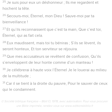
2
Sa descendance sera vaillante dans le pays, La génération
des (hommes) droits sera bénie.
3
(Il a) dans sa main des biens et des richesses, Et sa justice
subsiste à jamais.
4
La lumière se lève dans les ténèbres pour les (hommes)
droits, (Pour celui qui) fait grâce, qui est compatissant et
juste.
5
Il est bon qu’un homme fasse grâce et qu’il prête, Qu’il
règle ses affaires d’après le droit !
6
Car il ne chancellera jamais ; Le souvenir du juste dure
toujours.
7
Il ne craint pas de mauvaise nouvelle ; Son cœur est ferme,
confiant en l’Éternel.
8
Son cœur est inébranlable ; il n’a pas de crainte, A la fin, sa
vue s’arrêtera sur ses adversaires.
9
Il fait des largesses, il donne aux pauvres ; Sa justice
subsiste à jamais ; Sa puissance s’élève avec gloire.