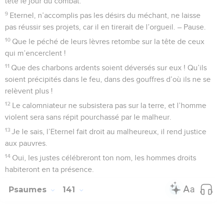
tête le jour du combat.
9
Eternel, n’accomplis pas les désirs du méchant, ne laisse
pas réussir ses projets, car il en tirerait de l’orgueil. – Pause.
10
Que le péché de leurs lèvres retombe sur la tête de ceux
qui m’encerclent !
11
Que des charbons ardents soient déversés sur eux ! Qu’ils
soient précipités dans le feu, dans des gouffres d’où ils ne se
relèvent plus !
12
Le calomniateur ne subsistera pas sur la terre, et l’homme
violent sera sans répit pourchassé par le malheur.
13
Je le sais, l’Eternel fait droit au malheureux, il rend justice
aux pauvres.
14
Oui, les justes célébreront ton nom, les hommes droits
habiteront en ta présence.
Psaumes
141