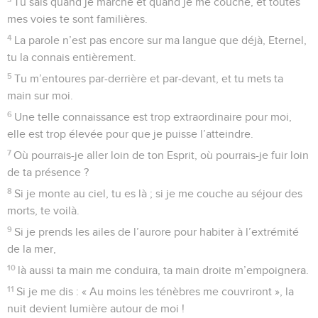
Tu sais quand je marche et quand je me couche, et toutes
mes voies te sont familières.
4
La parole n’est pas encore sur ma langue que déjà, Eternel,
tu la connais entièrement.
5
Tu m’entoures par-derrière et par-devant, et tu mets ta
main sur moi.
6
Une telle connaissance est trop extraordinaire pour moi,
elle est trop élevée pour que je puisse l’atteindre.
7
Où pourrais-je aller loin de ton Esprit, où pourrais-je fuir loin
de ta présence ?
8
Si je monte au ciel, tu es là ; si je me couche au séjour des
morts, te voilà.
9
Si je prends les ailes de l’aurore pour habiter à l’extrémité
de la mer,
10
là aussi ta main me conduira, ta main droite m’empoignera.
11
Si je me dis : « Au moins les ténèbres me couvriront », la
nuit devient lumière autour de moi !