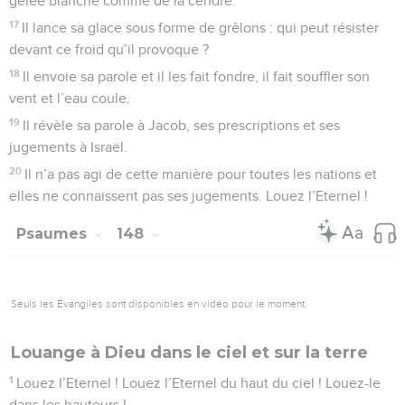
gelée blanche comme de la cendre.
17
Il lance sa glace sous forme de grêlons : qui peut résister
devant ce froid qu’il provoque ?
18
Il envoie sa parole et il les fait fondre, il fait souffler son
vent et l’eau coule.
19
Il révèle sa parole à Jacob, ses prescriptions et ses
jugements à Israël.
20
Il n’a pas agi de cette manière pour toutes les nations et
elles ne connaissent pas ses jugements. Louez l’Eternel !
Psaumes
148
Seuls les Évangiles sont disponibles en vidéo pour le moment.
Louange à Dieu dans le ciel et sur la terre
1
Louez l’Eternel ! Louez l’Eternel du haut du ciel ! Louez-le
dans les hauteurs !