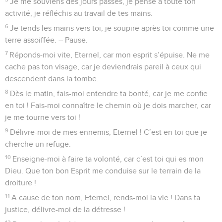
Je me souviens des jours passés, je pense à toute ton
activité, je réfléchis au travail de tes mains.
6
Je tends les mains vers toi, je soupire après toi comme une
terre assoiffée. – Pause.
7
Réponds-moi vite, Eternel, car mon esprit s’épuise. Ne me
cache pas ton visage, car je deviendrais pareil à ceux qui
descendent dans la tombe.
8
Dès le matin, fais-moi entendre ta bonté, car je me confie
en toi ! Fais-moi connaître le chemin où je dois marcher, car
je me tourne vers toi !
9
Délivre-moi de mes ennemis, Eternel ! C’est en toi que je
cherche un refuge.
10
Enseigne-moi à faire ta volonté, car c’est toi qui es mon
Dieu. Que ton bon Esprit me conduise sur le terrain de la
droiture !
11
A cause de ton nom, Eternel, rends-moi la vie ! Dans ta
justice, délivre-moi de la détresse !