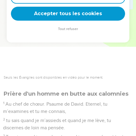
deviennent vos tremplins. Que vous guidiez un ministère, une
équipe, un groupe ou une famille, leur expérience est faite
Accepter tous les cookies
pour vous.
Tout refuser
Je découvre l’événement
Seuls les Évangiles sont disponibles en vidéo pour le moment.
Prière d'un homme en butte aux calomnies
1
Au chef de chœur. Psaume de David. Eternel, tu
m’examines et tu me connais,
2
tu sais quand je m’assieds et quand je me lève, tu
discernes de loin ma pensée.
3