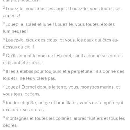
2
Louez-le, vous tous ses anges ! Louez-le, vous toutes ses
armées !
3
Louez-le, soleil et lune ! Louez-le, vous toutes, étoiles
lumineuses !
4
Louez-le, cieux des cieux, et vous, les eaux qui êtes au-
dessus du ciel !
5
Qu’ils louent le nom de l’Eternel, car il a donné ses ordres
et ils ont été créés !
6
Il les a établis pour toujours et à perpétuité ; il a donné des
lois et il ne les violera pas.
7
Louez l’Eternel depuis la terre, vous, monstres marins, et
vous tous, océans,
8
foudre et grêle, neige et brouillards, vents de tempête qui
exécutez ses ordres,
9
montagnes et toutes les collines, arbres fruitiers et tous les
cèdres,