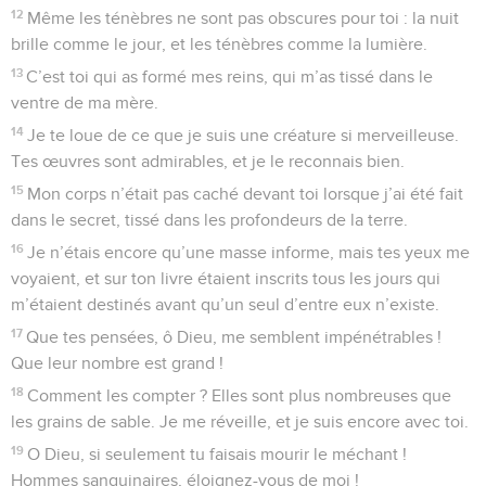
12
Même les ténèbres ne sont pas obscures pour toi : la nuit
brille comme le jour, et les ténèbres comme la lumière.
13
C’est toi qui as formé mes reins, qui m’as tissé dans le
ventre de ma mère.
14
Je te loue de ce que je suis une créature si merveilleuse.
Tes œuvres sont admirables, et je le reconnais bien.
15
Mon corps n’était pas caché devant toi lorsque j’ai été fait
dans le secret, tissé dans les profondeurs de la terre.
16
Je n’étais encore qu’une masse informe, mais tes yeux me
voyaient, et sur ton livre étaient inscrits tous les jours qui
m’étaient destinés avant qu’un seul d’entre eux n’existe.
17
Que tes pensées, ô Dieu, me semblent impénétrables !
Que leur nombre est grand !
18
Comment les compter ? Elles sont plus nombreuses que
les grains de sable. Je me réveille, et je suis encore avec toi.
19
O Dieu, si seulement tu faisais mourir le méchant !
Hommes sanguinaires, éloignez-vous de moi !