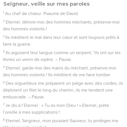
Seigneur, veille sur mes paroles
1
Au chef de chœur. Psaume de David.
2
Eternel, délivre-moi des hommes méchants, préserve-moi
des hommes violents !
3
Ils méditent le mal dans leur cœur et sont toujours prêts à
faire la guerre.
4
Ils aiguisent leur langue comme un serpent, *ils ont sur les
lèvres un venin de vipère. – Pause.
5
Eternel, garde-moi des mains du méchant, préserve-moi
des hommes violents ! Ils méditent de me faire tomber.
6
Des orgueilleux me préparent un piège avec des cordes, ils
déploient un filet le long du chemin, ils me tendent une
embuscade. – Pause.
7
Je dis à l’Eternel : « Tu es mon Dieu ! » Eternel, prête
l’oreille à mes supplications !
8
Eternel, Seigneur, mon puissant Sauveur, tu protèges ma