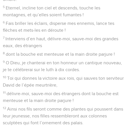
5
Eternel, incline ton ciel et descends, touche les
montagnes, et qu’elles soient fumantes !
6
Fais briller les éclairs, disperse mes ennemis, lance tes
flèches et mets-les en déroute !
7
Interviens d’en haut, délivre-moi, sauve-moi des grandes
eaux, des étrangers
8
dont la bouche est menteuse et la main droite parjure !
9
O Dieu, je chanterai en ton honneur un cantique nouveau,
je te célébrerai sur le luth à dix cordes.
10
Toi qui donnes la victoire aux rois, qui sauves ton serviteur
David de l’épée meurtrière,
11
délivre-moi, sauve-moi des étrangers dont la bouche est
menteuse et la main droite parjure !
12
Ainsi nos fils seront comme des plantes qui poussent dans
leur jeunesse, nos filles ressembleront aux colonnes
sculptées qui font l’ornement des palais.