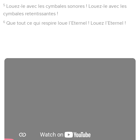
5
Louez-le avec les cymbales sonores ! Louez-le avec les
cymbales retentissantes !
6
Que tout ce qui respire loue l’Eternel ! Louez l’Eternel !