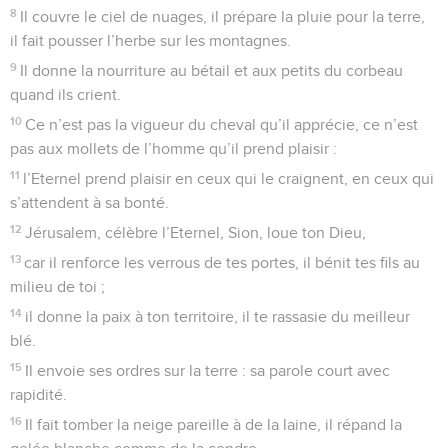
8
Il couvre le ciel de nuages, il prépare la pluie pour la terre,
il fait pousser l’herbe sur les montagnes.
9
Il donne la nourriture au bétail et aux petits du corbeau
quand ils crient.
10
Ce n’est pas la vigueur du cheval qu’il apprécie, ce n’est
pas aux mollets de l’homme qu’il prend plaisir :
11
l’Eternel prend plaisir en ceux qui le craignent, en ceux qui
s’attendent à sa bonté.
12
Jérusalem, célèbre l’Eternel, Sion, loue ton Dieu,
13
car il renforce les verrous de tes portes, il bénit tes fils au
milieu de toi ;
14
il donne la paix à ton territoire, il te rassasie du meilleur
blé.
15
Il envoie ses ordres sur la terre : sa parole court avec
rapidité.
16
Il fait tomber la neige pareille à de la laine, il répand la