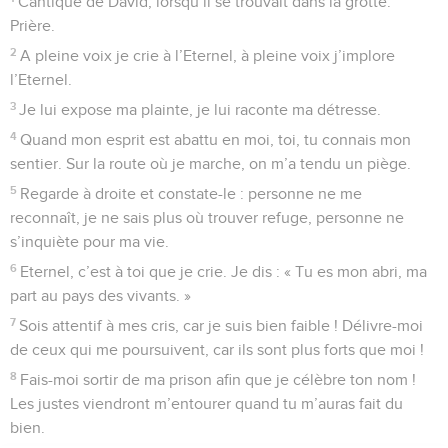
Cantique de David, lorsqu’il se trouvait dans la grotte.
Prière.
2
A pleine voix je crie à l’Eternel, à pleine voix j’implore
l’Eternel.
3
Je lui expose ma plainte, je lui raconte ma détresse.
4
Quand mon esprit est abattu en moi, toi, tu connais mon
sentier. Sur la route où je marche, on m’a tendu un piège.
5
Regarde à droite et constate-le : personne ne me
reconnaît, je ne sais plus où trouver refuge, personne ne
s’inquiète pour ma vie.
6
Eternel, c’est à toi que je crie. Je dis : « Tu es mon abri, ma
part au pays des vivants. »
7
Sois attentif à mes cris, car je suis bien faible ! Délivre-moi
de ceux qui me poursuivent, car ils sont plus forts que moi !
8
Fais-moi sortir de ma prison afin que je célèbre ton nom !
Les justes viendront m’entourer quand tu m’auras fait du
bien.