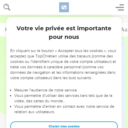
Votre vie privée est importante
Psaumes
Proverbes
139
Introduction
pour nous
NE MANQUEZ PAS L’ÉVÉNEMENT
En cliquant sur le bouton « Accepter tous les cookies », vous
DE L’ANNÉE !
acceptez que TopChrétien utilise des traceurs (comme des
cookies ou l'identifiant unique de votre compte utilisateur) et
ET SI LEURS ERREURS POUVAIENT VOUS ÉVITER LES
traite vos données à caractère personnel (comme vos
VOTRES ?
données de navigation et les informations renseignées dans
votre compte utilisateur) dans les buts suivants :
On admire souvent les leaders pour leurs réussites, leur impact,
leur foi ou leur vision. Mais on voit moins les doutes, les erreurs
Mesurer l'audience de notre service
Vous permettre d'utiliser des services tiers tels que de la
et les saisons difficiles qu'ils ont traversés, alors même que ce
vidéo, des cartes du monde…
sont elles qui les ont façonnés.
Vous permettre d'entrer en contact avec notre service de
relation aux utilisateurs.
Dans cette conférence, leaders, entrepreneurs, et responsables
reviennent sur les erreurs marquantes de leur parcours et les
clés pour avancer avec plus de sagesse afin que leurs erreurs
Choisir mes cookies