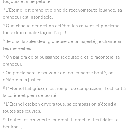
toujours et à perpétuité.
3
L’Eternel est grand et digne de recevoir toute louange, sa
grandeur est insondable.
4
Que chaque génération célèbre tes œuvres et proclame
ton extraordinaire façon d’agir !
5
Je dirai la splendeur glorieuse de ta majesté, je chanterai
tes merveilles.
6
On parlera de ta puissance redoutable et je raconterai ta
grandeur.
7
On proclamera le souvenir de ton immense bonté, on
célébrera ta justice.
8
L’Eternel fait grâce, il est rempli de compassion, il est lent à
la colère et plein de bonté.
9
L’Eternel est bon envers tous, sa compassion s’étend à
toutes ses œuvres.
10
Toutes tes œuvres te loueront, Eternel, et tes fidèles te
béniront ;