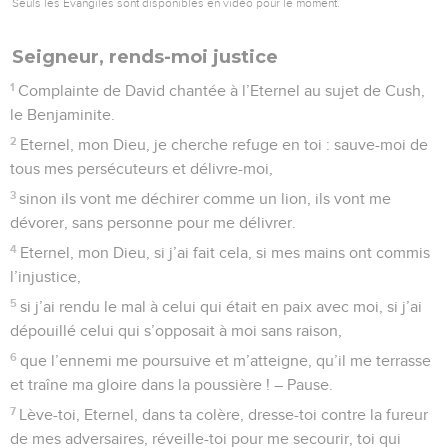
Seuls les Évangiles sont disponibles en vidéo pour le moment.
Seigneur, rends-moi justice
1
Complainte de David chantée à l’Eternel au sujet de Cush,
le Benjaminite.
2
Eternel, mon Dieu, je cherche refuge en toi : sauve-moi de
tous mes persécuteurs et délivre-moi,
3
sinon ils vont me déchirer comme un lion, ils vont me
dévorer, sans personne pour me délivrer.
4
Eternel, mon Dieu, si j’ai fait cela, si mes mains ont commis
l’injustice,
5
si j’ai rendu le mal à celui qui était en paix avec moi, si j’ai
dépouillé celui qui s’opposait à moi sans raison,
6
que l’ennemi me poursuive et m’atteigne, qu’il me terrasse
et traîne ma gloire dans la poussière ! – Pause.
7
Lève-toi, Eternel, dans ta colère, dresse-toi contre la fureur
de mes adversaires, réveille-toi pour me secourir, toi qui