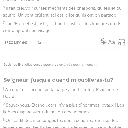
6
Il fait pleuvoir sur les méchants des charbons, du feu et du
soufre. Un vent brûlant, tel est le lot qu’ils ont en partage,
7
car l’Eternel est juste, il aime la justice ; les hommes droits
contemplent son visage.
Psaumes
12
Seuls les Évangiles sont disponibles en vidéo pour le moment.
Seigneur, jusqu'à quand m'oublieras-tu?
1
Au chef de chœur, sur la harpe à huit cordes. Psaume de
David.
2
Sauve-nous, Eternel, car il n’y a plus d’hommes loyaux ! Les
fidèles disparaissent du milieu des hommes.
3
On se dit des mensonges les uns aux autres, on a sur les
lèvres des paroles flatteuses, on parle avec un cœur double.