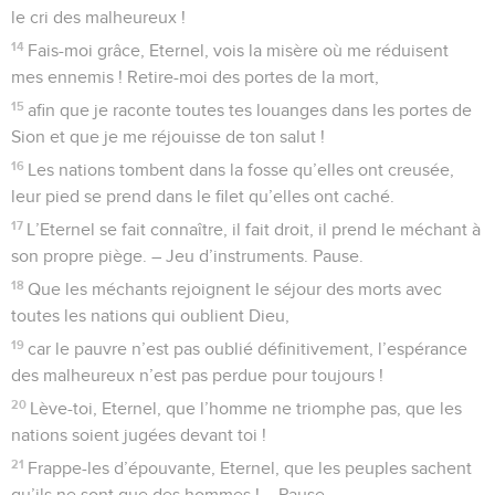
le cri des malheureux !
14
Fais-moi grâce, Eternel, vois la misère où me réduisent
mes ennemis ! Retire-moi des portes de la mort,
15
afin que je raconte toutes tes louanges dans les portes de
Sion et que je me réjouisse de ton salut !
16
Les nations tombent dans la fosse qu’elles ont creusée,
leur pied se prend dans le filet qu’elles ont caché.
17
L’Eternel se fait connaître, il fait droit, il prend le méchant à
son propre piège. – Jeu d’instruments. Pause.
18
Que les méchants rejoignent le séjour des morts avec
toutes les nations qui oublient Dieu,
19
car le pauvre n’est pas oublié définitivement, l’espérance
des malheureux n’est pas perdue pour toujours !
20
Lève-toi, Eternel, que l’homme ne triomphe pas, que les
nations soient jugées devant toi !
21
Frappe-les d’épouvante, Eternel, que les peuples sachent
qu’ils ne sont que des hommes ! – Pause.