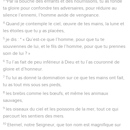
*Par la bouche des enfants et des nourrissons, tu as fondé
ta gloire pour confondre tes adversaires, pour réduire au
silence l’ennemi, l’homme avide de vengeance.
4
Quand je contemple le ciel, œuvre de tes mains, la lune et
les étoiles que tu y as placées,
5
je dis : * « Qu’est-ce que l’homme, pour que tu te
souviennes de lui, et le fils de l’homme, pour que tu prennes
soin de lui ? »
6
Tu l’as fait de peu inférieur à Dieu et tu l’as couronné de
gloire et d’honneur.
7
Tu lui as donné la domination sur ce que tes mains ont fait,
tu as tout mis sous ses pieds,
8
les brebis comme les bœufs, et même les animaux
sauvages,
9
les oiseaux du ciel et les poissons de la mer, tout ce qui
parcourt les sentiers des mers.
10
Eternel, notre Seigneur, que ton nom est magnifique sur