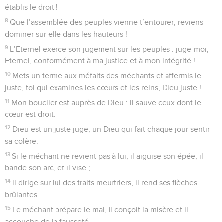
établis le droit !
8
Que l’assemblée des peuples vienne t’entourer, reviens
dominer sur elle dans les hauteurs !
9
L’Eternel exerce son jugement sur les peuples : juge-moi,
Eternel, conformément à ma justice et à mon intégrité !
10
Mets un terme aux méfaits des méchants et affermis le
juste, toi qui examines les cœurs et les reins, Dieu juste !
11
Mon bouclier est auprès de Dieu : il sauve ceux dont le
cœur est droit.
12
Dieu est un juste juge, un Dieu qui fait chaque jour sentir
sa colère.
13
Si le méchant ne revient pas à lui, il aiguise son épée, il
bande son arc, et il vise ;
14
il dirige sur lui des traits meurtriers, il rend ses flèches
brûlantes.
15
Le méchant prépare le mal, il conçoit la misère et il
accouche de la fausseté.