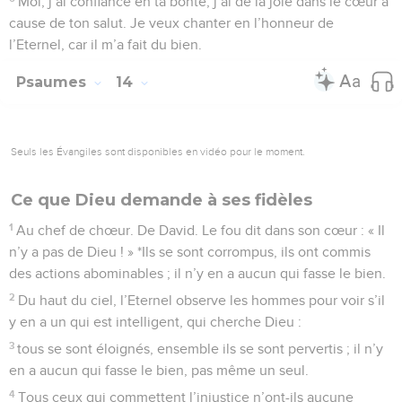
Moi, j’ai confiance en ta bonté, j’ai de la joie dans le cœur à
cause de ton salut. Je veux chanter en l’honneur de
l’Eternel, car il m’a fait du bien.
Psaumes
14
Seuls les Évangiles sont disponibles en vidéo pour le moment.
Ce que Dieu demande à ses fidèles
1
Au chef de chœur. De David. Le fou dit dans son cœur : « Il
n’y a pas de Dieu ! » *Ils se sont corrompus, ils ont commis
des actions abominables ; il n’y en a aucun qui fasse le bien.
2
Du haut du ciel, l’Eternel observe les hommes pour voir s’il
y en a un qui est intelligent, qui cherche Dieu :
3
tous se sont éloignés, ensemble ils se sont pervertis ; il n’y
en a aucun qui fasse le bien, pas même un seul.
4
Tous ceux qui commettent l’injustice n’ont-ils aucune