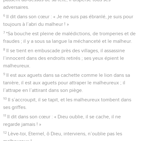
adversaires.
6
Il dit dans son cœur : « Je ne suis pas ébranlé, je suis pour
toujours à l’abri du malheur ! »
7
*Sa bouche est pleine de malédictions, de tromperies et de
fraudes ; il y a sous sa langue la méchanceté et le malheur.
8
Il se tient en embuscade près des villages, il assassine
l’innocent dans des endroits retirés ; ses yeux épient le
malheureux.
9
Il est aux aguets dans sa cachette comme le lion dans sa
tanière, il est aux aguets pour attraper le malheureux ; il
l’attrape en l’attirant dans son piège.
10
Il s’accroupit, il se tapit, et les malheureux tombent dans
ses griffes.
11
Il dit dans son cœur : « Dieu oublie, il se cache, il ne
regarde jamais ! »
12
Lève-toi, Eternel, ô Dieu, interviens, n’oublie pas les