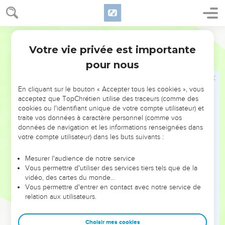
Votre vie privée est importante
pour nous
NE MANQUEZ PAS L’ÉVÉNEMENT
En cliquant sur le bouton « Accepter tous les cookies », vous
DE L’ANNÉE !
acceptez que TopChrétien utilise des traceurs (comme des
cookies ou l'identifiant unique de votre compte utilisateur) et
ET SI LEURS ERREURS POUVAIENT VOUS ÉVITER LES
traite vos données à caractère personnel (comme vos
VOTRES ?
données de navigation et les informations renseignées dans
votre compte utilisateur) dans les buts suivants :
On admire souvent les leaders pour leurs réussites, leur impact,
leur foi ou leur vision. Mais on voit moins les doutes, les erreurs
Mesurer l'audience de notre service
Vous permettre d'utiliser des services tiers tels que de la
et les saisons difficiles qu'ils ont traversés, alors même que ce
vidéo, des cartes du monde…
sont elles qui les ont façonnés.
Vous permettre d'entrer en contact avec notre service de
relation aux utilisateurs.
Dans cette conférence, leaders, entrepreneurs, et responsables
reviennent sur les erreurs marquantes de leur parcours et les
clés pour avancer avec plus de sagesse afin que leurs erreurs
Choisir mes cookies