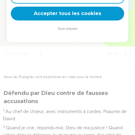
deviennent vos tremplins. Que vous guidiez un ministère, une
équipe, un groupe ou une famille, leur expérience est faite
Accepter tous les cookies
pour vous.
Tout refuser
Je découvre l’événement
Psaumes
4
Seuls les Évangiles sont disponibles en vidéo pour le moment.
Défendu par Dieu contre de fausses
accusations
1
Au chef de chœur, avec instruments à cordes. Psaume de
David.
2
Quand je crie, réponds-moi, Dieu de ma justice ! Quand
j’étais dans la détresse, tu m’as mis au large. Aie pitié de