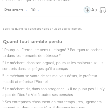
Psaumes
10
Seuls les Évangiles sont disponibles en vidéo pour le moment.
Quand tout semble perdu
1
Pourquoi, Eternel, te tiens-tu éloigné ? Pourquoi te caches-
tu dans les moments de détresse ?
2
Le méchant, dans son orgueil, poursuit les malheureux : ils
sont pris dans les pièges qu’il a conçus.
3
Le méchant se vante de ses mauvais désirs, le profiteur
maudit et méprise l’Eternel.
4
Le méchant dit, dans son arrogance : « Il ne punit pas ! Il n’y
a pas de Dieu ! » Voilà toutes ses pensées.
5
Ses entreprises réussissent en tout temps ; tes jugements
passent au-dessus de sa tête, il disperse tous ses