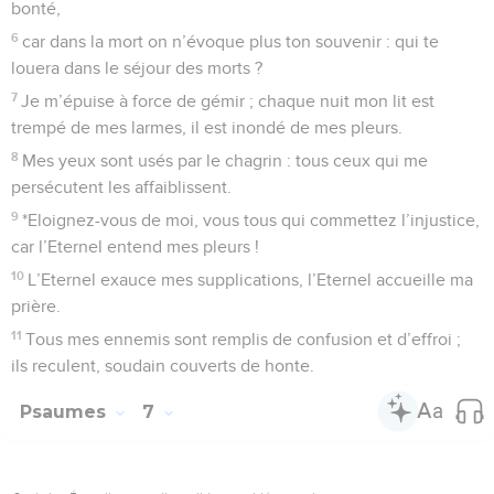
bonté,
6
car dans la mort on n’évoque plus ton souvenir : qui te
louera dans le séjour des morts ?
7
Je m’épuise à force de gémir ; chaque nuit mon lit est
trempé de mes larmes, il est inondé de mes pleurs.
8
Mes yeux sont usés par le chagrin : tous ceux qui me
persécutent les affaiblissent.
9
*Eloignez-vous de moi, vous tous qui commettez l’injustice,
car l’Eternel entend mes pleurs !
10
L’Eternel exauce mes supplications, l’Eternel accueille ma
prière.
11
Tous mes ennemis sont remplis de confusion et d’effroi ;
ils reculent, soudain couverts de honte.
Psaumes
7