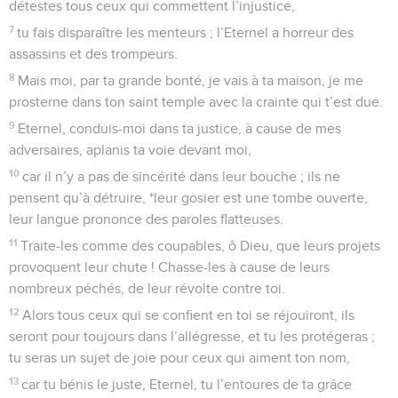
détestes tous ceux qui commettent l’injustice,
7
tu fais disparaître les menteurs ; l’Eternel a horreur des
assassins et des trompeurs.
8
Mais moi, par ta grande bonté, je vais à ta maison, je me
prosterne dans ton saint temple avec la crainte qui t’est due.
9
Eternel, conduis-moi dans ta justice, à cause de mes
adversaires, aplanis ta voie devant moi,
10
car il n’y a pas de sincérité dans leur bouche ; ils ne
pensent qu’à détruire, *leur gosier est une tombe ouverte,
leur langue prononce des paroles flatteuses.
11
Traite-les comme des coupables, ô Dieu, que leurs projets
provoquent leur chute ! Chasse-les à cause de leurs
nombreux péchés, de leur révolte contre toi.
12
Alors tous ceux qui se confient en toi se réjouiront, ils
seront pour toujours dans l’allégresse, et tu les protégeras ;
tu seras un sujet de joie pour ceux qui aiment ton nom,
13
car tu bénis le juste, Eternel, tu l’entoures de ta grâce