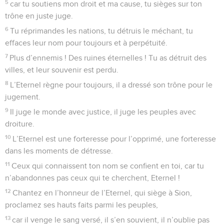
5
car tu soutiens mon droit et ma cause, tu sièges sur ton
trône en juste juge.
6
Tu réprimandes les nations, tu détruis le méchant, tu
effaces leur nom pour toujours et à perpétuité.
7
Plus d’ennemis ! Des ruines éternelles ! Tu as détruit des
villes, et leur souvenir est perdu.
8
L’Eternel règne pour toujours, il a dressé son trône pour le
jugement.
9
Il juge le monde avec justice, il juge les peuples avec
droiture.
10
L’Eternel est une forteresse pour l’opprimé, une forteresse
dans les moments de détresse.
11
Ceux qui connaissent ton nom se confient en toi, car tu
n’abandonnes pas ceux qui te cherchent, Eternel !
12
Chantez en l’honneur de l’Eternel, qui siège à Sion,
proclamez ses hauts faits parmi les peuples,
13
car il venge le sang versé, il s’en souvient, il n’oublie pas