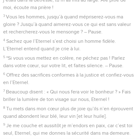
moi, écoute ma prière !
3
Vous les hommes, jusqu’à quand mépriserez-vous ma
gloire ? Jusqu’à quand aimerez-vous ce qui est sans valeur
et rechercherez-vous le mensonge ? – Pause.
4
Sachez que l’Eternel s’est choisi un homme fidèle.
L’Eternel entend quand je crie à lui.
5
*Si vous vous mettez en colère, ne péchez pas ! Parlez
dans votre cœur, sur votre lit, et faites silence. – Pause.
6
Offrez des sacrifices conformes à la justice et confiez-vous
en l’Eternel.
7
Beaucoup disent : « Qui nous fera voir le bonheur ? » Fais
briller la lumière de ton visage sur nous, Eternel !
8
Tu mets dans mon cœur plus de joie qu’ils n’en éprouvent
quand abondent leur blé, leur vin [et leur huile].
9
Je me couche et aussitôt je m’endors en paix, car c’est toi
seul, Eternel, qui me donnes la sécurité dans ma demeure.