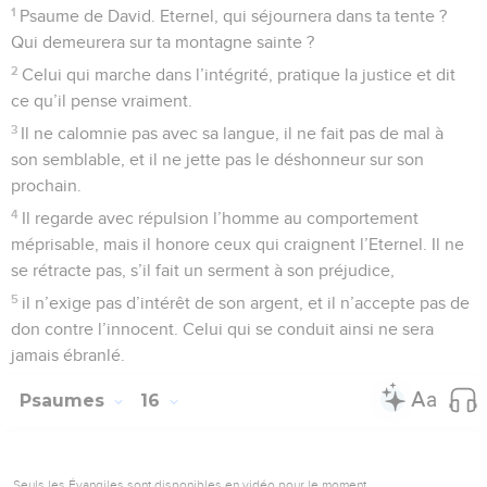
1
Psaume de David. Eternel, qui séjournera dans ta tente ?
Qui demeurera sur ta montagne sainte ?
2
Celui qui marche dans l’intégrité, pratique la justice et dit
ce qu’il pense vraiment.
3
Il ne calomnie pas avec sa langue, il ne fait pas de mal à
son semblable, et il ne jette pas le déshonneur sur son
prochain.
4
Il regarde avec répulsion l’homme au comportement
méprisable, mais il honore ceux qui craignent l’Eternel. Il ne
se rétracte pas, s’il fait un serment à son préjudice,
5
il n’exige pas d’intérêt de son argent, et il n’accepte pas de
don contre l’innocent. Celui qui se conduit ainsi ne sera
jamais ébranlé.
Psaumes
16
Seuls les Évangiles sont disponibles en vidéo pour le moment.