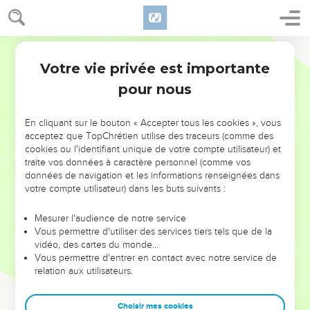
Votre vie privée est importante
pour nous
NE MANQUEZ PAS L’ÉVÉNEMENT
En cliquant sur le bouton « Accepter tous les cookies », vous
DE L’ANNÉE !
acceptez que TopChrétien utilise des traceurs (comme des
cookies ou l'identifiant unique de votre compte utilisateur) et
ET SI LEURS ERREURS POUVAIENT VOUS ÉVITER LES
traite vos données à caractère personnel (comme vos
VOTRES ?
données de navigation et les informations renseignées dans
votre compte utilisateur) dans les buts suivants :
On admire souvent les leaders pour leurs réussites, leur impact,
leur foi ou leur vision. Mais on voit moins les doutes, les erreurs
Mesurer l'audience de notre service
Vous permettre d'utiliser des services tiers tels que de la
et les saisons difficiles qu'ils ont traversés, alors même que ce
vidéo, des cartes du monde…
sont elles qui les ont façonnés.
Vous permettre d'entrer en contact avec notre service de
relation aux utilisateurs.
Dans cette conférence, leaders, entrepreneurs, et responsables
reviennent sur les erreurs marquantes de leur parcours et les
clés pour avancer avec plus de sagesse afin que leurs erreurs
Choisir mes cookies