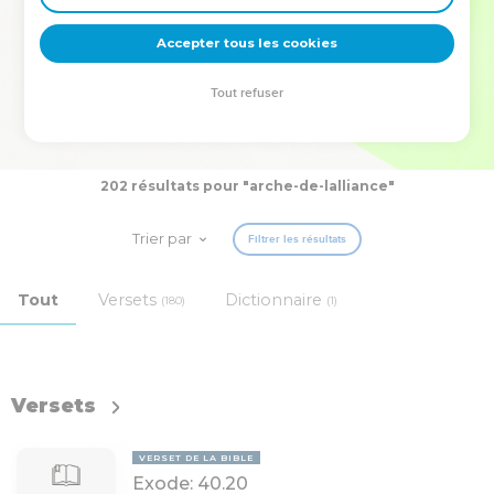
deviennent vos tremplins. Que vous guidiez un ministère, une
équipe, un groupe ou une famille, leur expérience est faite
Accepter tous les cookies
pour vous.
Tout refuser
Je découvre l’événement
202 résultats pour "arche-de-lalliance"
Trier par
Filtrer les résultats
Tout
Versets
Dictionnaire
(180)
(1)
Versets
VERSET DE LA BIBLE
Exode: 40.20