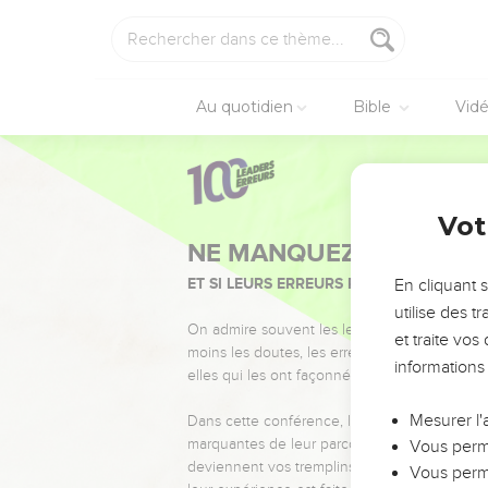
Au quotidien
Bible
Vid
Vot
NE MANQUEZ PAS L’ÉVÉ
ET SI LEURS ERREURS POUVAIENT VOUS 
En cliquant 
utilise des 
On admire souvent les leaders pour leurs réussi
et traite vo
moins les doutes, les erreurs et les saisons di
informations
elles qui les ont façonnés.
Mesurer l'
Dans cette conférence, leaders, entrepreneur
marquantes de leur parcours et les clés pour
Vous perme
deviennent vos tremplins. Que vous guidiez 
Vous perme