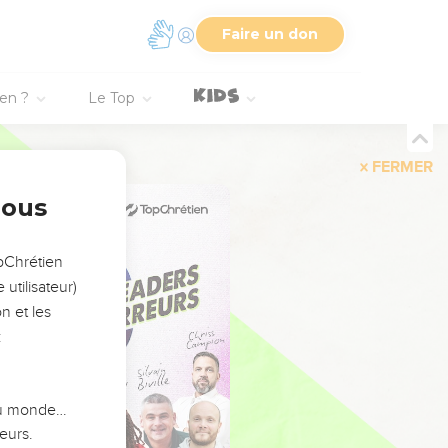
Faire un don
ien ?
Le Top
FERMER
nous
opChrétien
utilisateur)
n et les
:
 du monde…
eurs.