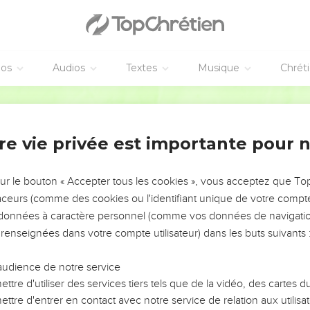
éos
Audios
Textes
Musique
Chrét
re vie privée est importante pour 
NEMENT DE L’ANNÉE !
ÉVITER LES VOTRES ?
sur le bouton « Accepter tous les cookies », vous acceptez que T
traceurs (comme des cookies ou l'identifiant unique de votre compte 
tes, leur impact, leur foi ou leur vision. Mais on voit
s données à caractère personnel (comme vos données de navigatio
fficiles qu'ils ont traversés, alors même que ce sont
 renseignées dans votre compte utilisateur) dans les buts suivants 
audience de notre service
s, et responsables reviennent sur les erreurs
 avancer avec plus de sagesse afin que leurs erreurs
ttre d'utiliser des services tiers tels que de la vidéo, des cartes
un ministère, une équipe, un groupe ou une famille,
ttre d'entrer en contact avec notre service de relation aux utilisat