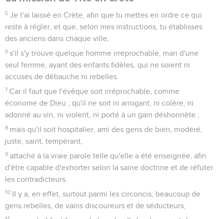
5
Je t'ai laissé en Crète, afin que tu mettes en ordre ce qui
reste à régler, et que, selon mes instructions, tu établisses
des anciens dans chaque ville,
6
s'il s'y trouve quelque homme irréprochable, mari d'une
seul femme, ayant des enfants fidèles, qui ne soient ni
accusés de débauche ni rebelles.
7
Car il faut que l'évêque soit irréprochable, comme
économe de Dieu ; qu'il ne soit ni arrogant, ni colère, ni
adonné au vin, ni violent, ni porté à un gain déshonnête ;
8
mais qu'il soit hospitalier, ami des gens de bien, modéré,
juste, saint, tempérant,
9
attaché à la vraie parole telle qu'elle a été enseignée, afin
d'être capable d'exhorter selon la saine doctrine et de réfuter
les contradicteurs.
10
Il y a, en effet, surtout parmi les circoncis, beaucoup de
gens rebelles, de vains discoureurs et de séducteurs,
11