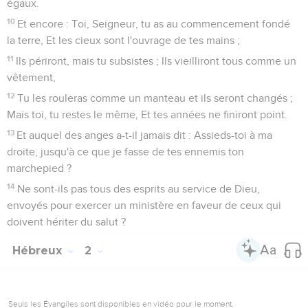
égaux.
10
Et encore : Toi, Seigneur, tu as au commencement fondé
la terre, Et les cieux sont l'ouvrage de tes mains ;
11
Ils périront, mais tu subsistes ; Ils vieilliront tous comme un
vêtement,
12
Tu les rouleras comme un manteau et ils seront changés ;
Mais toi, tu restes le même, Et tes années ne finiront point.
13
Et auquel des anges a-t-il jamais dit : Assieds-toi à ma
droite, jusqu'à ce que je fasse de tes ennemis ton
marchepied ?
14
Ne sont-ils pas tous des esprits au service de Dieu,
envoyés pour exercer un ministère en faveur de ceux qui
doivent hériter du salut ?
Hébreux
2
Seuls les Évangiles sont disponibles en vidéo pour le moment.