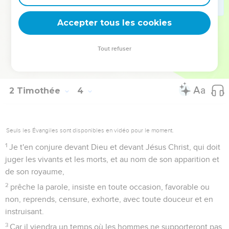
te rendre sage à salut par la foi en Jésus Christ.
16
Toute Écriture est inspirée de Dieu, et utile pour
Accepter tous les cookies
enseigner, pour convaincre, pour corriger, pour instruire
dans la justice,
Tout refuser
17
afin que l'homme de Dieu soit accompli et propre à toute
bonne oeuvre.
2 Timothée
4
Seuls les Évangiles sont disponibles en vidéo pour le moment.
1
Je t'en conjure devant Dieu et devant Jésus Christ, qui doit
juger les vivants et les morts, et au nom de son apparition et
de son royaume,
2
prêche la parole, insiste en toute occasion, favorable ou
non, reprends, censure, exhorte, avec toute douceur et en
instruisant.
3
Car il viendra un temps où les hommes ne supporteront pas