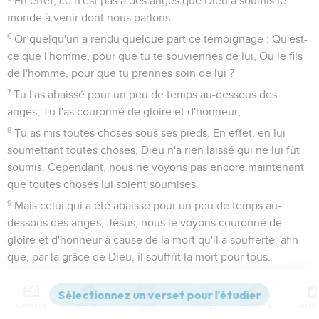
En effet, ce n'est pas à des anges que Dieu a soumis le
monde à venir dont nous parlons.
6
Or quelqu'un a rendu quelque part ce témoignage : Qu'est-
ce que l'homme, pour que tu te souviennes de lui, Ou le fils
de l'homme, pour que tu prennes soin de lui ?
7
Tu l'as abaissé pour un peu de temps au-dessous des
anges, Tu l'as couronné de gloire et d'honneur,
8
Tu as mis toutes choses sous ses pieds. En effet, en lui
soumettant toutes choses, Dieu n'a rien laissé qui ne lui fût
soumis. Cependant, nous ne voyons pas encore maintenant
que toutes choses lui soient soumises.
9
Mais celui qui a été abaissé pour un peu de temps au-
dessous des anges, Jésus, nous le voyons couronné de
gloire et d'honneur à cause de la mort qu'il a soufferte, afin
que, par la grâce de Dieu, il souffrît la mort pour tous.
10
Il convenait, en effet, que celui pour qui et par qui sont
toutes choses, et qui voulait conduire à la gloire beaucoup
Contenus
Versions
Commentaires
Strong
Dictionnaire
de fils, élevât à la perfection par les souffrances le Prince de