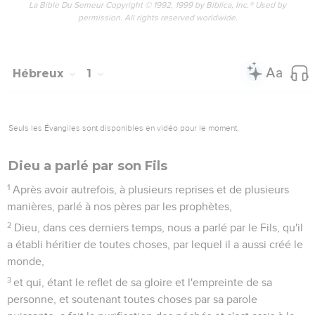
La Bible Du Semeur Copyright © 1992, 1999 by Biblica, Inc.® Used by
permission. All rights reserved worldwide.
Hébreux
1
Seuls les Évangiles sont disponibles en vidéo pour le moment.
Dieu a parlé par son Fils
1
Après avoir autrefois, à plusieurs reprises et de plusieurs
manières, parlé à nos pères par les prophètes,
2
Dieu, dans ces derniers temps, nous a parlé par le Fils, qu'il
a établi héritier de toutes choses, par lequel il a aussi créé le
monde,
3
et qui, étant le reflet de sa gloire et l'empreinte de sa
personne, et soutenant toutes choses par sa parole