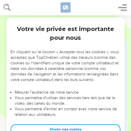
Dernières recommandations
10
Pour toi, tu as suivi de près mon enseignement, ma
Segond 1910
conduite, mes résolutions, ma foi, ma douceur, ma charité,
Votre vie privée est importante
2 Timothée
3
ma constance,
pour nous
11
mes persécutions, mes souffrances. A quelles souffrances
n'ai-je pas été exposé à Antioche, à Icone, à Lystre ? Quelles
En cliquant sur le bouton « Accepter tous les cookies », vous
persécutions n'ai-je pas supportées ? Et le Seigneur m'a
acceptez que TopChrétien utilise des traceurs (comme des
délivré de toutes.
cookies ou l'identifiant unique de votre compte utilisateur) et
traite vos données à caractère personnel (comme vos
12
Or, tous ceux qui veulent vivre pieusement en Jésus
données de navigation et les informations renseignées dans
Christ seront persécutés.
votre compte utilisateur) dans les buts suivants :
13
Mais les homme méchants et imposteurs avanceront
Mesurer l'audience de notre service
toujours plus dans le mal, égarants les autres et égarés eux-
Vous permettre d'utiliser des services tiers tels que de la
mêmes.
vidéo, des cartes du monde…
14
Vous permettre d'entrer en contact avec notre service de
Toi, demeure dans les choses que tu as apprises, et
relation aux utilisateurs.
reconnues certaines, sachant de qui tu les as apprises ;
15
dès ton enfance, tu connais les saintes lettres, qui peuvent
Choisir mes cookies