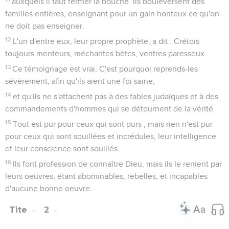
auxquels il faut fermer la bouche. Ils bouleversent des
familles entières, enseignant pour un gain honteux ce qu'on
ne doit pas enseigner.
12
L'un d'entre eux, leur propre prophète, a dit : Crétois
toujours menteurs, méchantes bêtes, ventres paresseux.
13
Ce témoignage est vrai. C'est pourquoi reprends-les
sévèrement, afin qu'ils aient une foi saine,
14
et qu'ils ne s'attachent pas à des fables judaïques et à des
commandements d'hommes qui se détournent de la vérité.
15
Tout est pur pour ceux qui sont purs ; mais rien n'est pur
pour ceux qui sont souillées et incrédules, leur intelligence
et leur conscience sont souillés.
16
Ils font profession de connaître Dieu, mais ils le renient par
leurs oeuvres, étant abominables, rebelles, et incapables
d'aucune bonne oeuvre.
Tite
2