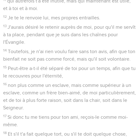
qui autrefois t'a été inutile, mais qui maintenant est utile,
et à toi et à moi.
12
Je te le renvoie lui, mes propres entrailles.
13
J'aurais désiré le retenir auprès de moi, pour qu'il me servît
à ta place, pendant que je suis dans les chaînes pour
l'Évangile.
14
Toutefois, je n'ai rien voulu faire sans ton avis, afin que ton
bienfait ne soit pas comme forcé, mais qu'il soit volontaire.
15
Peut-être a-t-il été séparé de toi pour un temps, afin que tu
le recouvres pour l'éternité,
16
non plus comme un esclave, mais comme supérieur à un
esclave, comme un frère bien-aimé, de moi particulièrement,
et de toi à plus forte raison, soit dans la chair, soit dans le
Seigneur.
17
Si donc tu me tiens pour ton ami, reçois-le comme moi-
même.
18
Et s'il t'a fait quelque tort, ou s'il te doit quelque chose,