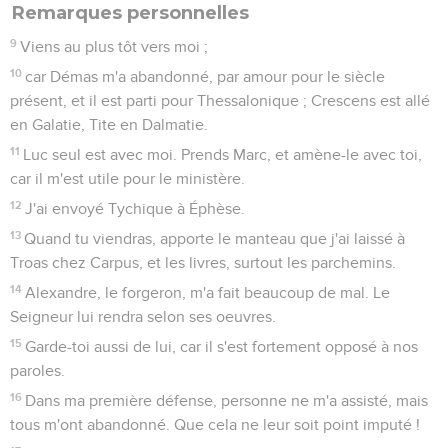
Remarques personnelles
9
Viens au plus tôt vers moi ;
10
car Démas m'a abandonné, par amour pour le siècle
présent, et il est parti pour Thessalonique ; Crescens est allé
en Galatie, Tite en Dalmatie.
11
Luc seul est avec moi. Prends Marc, et amène-le avec toi,
car il m'est utile pour le ministère.
12
J'ai envoyé Tychique à Éphèse.
13
Quand tu viendras, apporte le manteau que j'ai laissé à
Troas chez Carpus, et les livres, surtout les parchemins.
14
Alexandre, le forgeron, m'a fait beaucoup de mal. Le
Seigneur lui rendra selon ses oeuvres.
15
Garde-toi aussi de lui, car il s'est fortement opposé à nos
paroles.
16
Dans ma première défense, personne ne m'a assisté, mais
tous m'ont abandonné. Que cela ne leur soit point imputé !