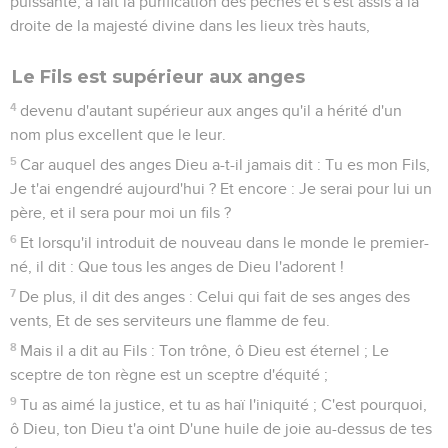
puissante, a fait la purification des péchés et s'est assis à la
droite de la majesté divine dans les lieux très hauts,
Le Fils est supérieur aux anges
4
devenu d'autant supérieur aux anges qu'il a hérité d'un
nom plus excellent que le leur.
5
Car auquel des anges Dieu a-t-il jamais dit : Tu es mon Fils,
Je t'ai engendré aujourd'hui ? Et encore : Je serai pour lui un
père, et il sera pour moi un fils ?
6
Et lorsqu'il introduit de nouveau dans le monde le premier-
né, il dit : Que tous les anges de Dieu l'adorent !
7
De plus, il dit des anges : Celui qui fait de ses anges des
vents, Et de ses serviteurs une flamme de feu.
8
Mais il a dit au Fils : Ton trône, ô Dieu est éternel ; Le
sceptre de ton règne est un sceptre d'équité ;
9
Tu as aimé la justice, et tu as haï l'iniquité ; C'est pourquoi,
ô Dieu, ton Dieu t'a oint D'une huile de joie au-dessus de tes