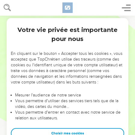
Votre vie privée est importante
pour nous
NE MANQUEZ PAS L’ÉVÉNEMENT
En cliquant sur le bouton « Accepter tous les cookies », vous
DE L’ANNÉE !
acceptez que TopChrétien utilise des traceurs (comme des
cookies ou l'identifiant unique de votre compte utilisateur) et
ET SI LEURS ERREURS POUVAIENT VOUS ÉVITER LES
traite vos données à caractère personnel (comme vos
VOTRES ?
données de navigation et les informations renseignées dans
votre compte utilisateur) dans les buts suivants :
On admire souvent les leaders pour leurs réussites, leur impact,
leur foi ou leur vision. Mais on voit moins les doutes, les erreurs
Mesurer l'audience de notre service
Vous permettre d'utiliser des services tiers tels que de la
et les saisons difficiles qu'ils ont traversés, alors même que ce
vidéo, des cartes du monde…
sont elles qui les ont façonnés.
Vous permettre d'entrer en contact avec notre service de
relation aux utilisateurs.
Dans cette conférence, leaders, entrepreneurs, et responsables
reviennent sur les erreurs marquantes de leur parcours et les
clés pour avancer avec plus de sagesse afin que leurs erreurs
Choisir mes cookies