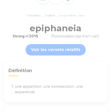
TopChrétien
TopBible
Lexique Hébreu / Grec
epiphaneia
Strong n°2015
Prononciation [ep-if-an'-i-ah]
Voir les versets relatifs
Définition
une apparition, une comparution, une
apparence