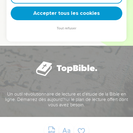
deviennent vos tremplins. Que vous guidiez un ministère, une
équipe, un groupe ou une famille, leur expérience est faite
Accepter tous les cookies
pour vous.
Tout refuser
Je découvre l’événement
Un outil révolutionnaire de lecture et d'étude de la Bible en
ligne. Démarrez dès aujourd'hui le plan de lecture offert dont
vous avez besoin.