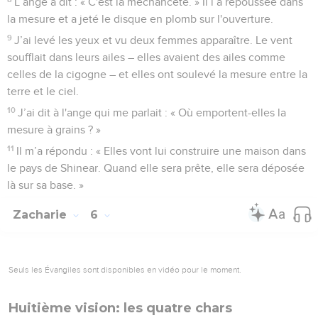
L’ange a dit : « C'est la méchanceté. » Il l’a repoussée dans
la mesure et a jeté le disque en plomb sur l'ouverture.
9
J’ai levé les yeux et vu deux femmes apparaître. Le vent
soufflait dans leurs ailes – elles avaient des ailes comme
celles de la cigogne – et elles ont soulevé la mesure entre la
terre et le ciel.
10
J’ai dit à l'ange qui me parlait : « Où emportent-elles la
mesure à grains ? »
11
Il m’a répondu : « Elles vont lui construire une maison dans
le pays de Shinear. Quand elle sera prête, elle sera déposée
là sur sa base. »
Zacharie
6
Seuls les Évangiles sont disponibles en vidéo pour le moment.
Huitième vision: les quatre chars