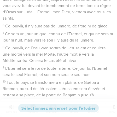
vous avez fui devant le tremblement de terre, lors du règne
d'Ozias sur Juda. L'Eternel, mon Dieu, viendra avec tous les
saints.
6
Ce jour-là, il n'y aura pas de lumière, de froid ni de glace.
7
Ce sera un jour unique, connu de l'Eternel, et qui ne sera ni
jour ni nuit, mais vers le soir il y aura de la lumière.
8
Ce jour-là, de l’eau vive sortira de Jérusalem et coulera,
une moitié vers la mer Morte, l’autre moitié vers la
Méditerranée. Ce sera le cas été et hiver.
9
L'Eternel sera le roi de toute la terre. Ce jour-là, l'Eternel
sera le seul Eternel, et son nom sera le seul nom.
10
Tout le pays se transformera en plaine, de Guéba à
Rimmon, au sud de Jérusalem. Jérusalem sera élevée et
restera à sa place, de la porte de Benjamin jusqu'à
l'emplacement de la première porte, jusqu'à la porte des
angles, et de la tour de Hananeel jusqu'aux pressoirs du roi.
Contenus
Versions
Commentaires
Strong
Dictionnaire
11
On y habitera, et il n'y aura plus de menace de destruction.