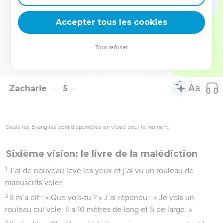
l'or ? »
13
Il m’a répondu : « Ne sais-tu pas ce qu'ils signifient ? » J’ai
Accepter tous les cookies
dit : « Non, mon seigneur. »
14
Et il a dit : « Ce sont les deux hommes désignés par
Tout refuser
onction qui se tiennent devant le Seigneur de toute la
terre. »
Zacharie
5
Seuls les Évangiles sont disponibles en vidéo pour le moment.
Sixième vision: le livre de la malédiction
1
J’ai de nouveau levé les yeux et j’ai vu un rouleau de
manuscrits voler.
2
Il m’a dit : « Que vois-tu ? » J’ai répondu : « Je vois un
rouleau qui vole. Il a 10 mètres de long et 5 de large. »
3