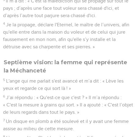
Il m’a dit : « C'est la malédiction qui se propage sur tout le
pays ; d’après une face tout voleur sera chassé d'ici, et
d’après l’autre tout parjure sera chassé d'ici.
4
Je la propage, déclare l'Eternel, le maître de l’univers, afin
qu'elle entre dans la maison du voleur et de celui qui jure
faussement en mon nom, afin qu'elle s’y installe et la
détruise avec sa charpente et ses pierres. »
Septième vision: la femme qui représente
la Méchanceté
5
L'ange qui me parlait s'est avancé et m’a dit : « Lève les
yeux et regarde ce qui sort là ! »
6
J’ai répondu : « Qu'est-ce que c'est ? » Il m’a répondu :
« C'est la mesure à grains qui sort. » Il a ajouté : « C'est l’objet
de leurs regards dans tout le pays. »
7
Un disque en plomb a été soulevé et il y avait une femme
assise au milieu de cette mesure.
8