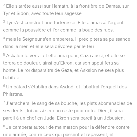
2
Elle s'arrête aussi sur Hamath, à la frontière de Damas, sur
Tyr et Sidon, avec toute leur sagesse.
3
Tyr s'est construit une forteresse. Elle a amassé l'argent
comme la poussière et l'or comme la boue des rues,
4
mais le Seigneur s'en emparera. Il précipitera sa puissance
dans la mer, et elle sera dévorée par le feu.
5
Askalon le verra, et elle aura peur, Gaza aussi, et elle se
tordra de douleur, ainsi qu’Ekron, car son appui fera sa
honte. Le roi disparaîtra de Gaza, et Askalon ne sera plus
habitée.
6
Un bâtard s'établira dans Asdod, et j'abattrai l'orgueil des
Philistins.
7
J’arracherai le sang de sa bouche, les plats abominables de
ses dents ; lui aussi sera un reste pour notre Dieu, il sera
pareil à un chef en Juda, Ekron sera pareil à un Jébusien.
8
Je camperai autour de ma maison pour la défendre contre
une armée, contre ceux qui passent et repassent, et