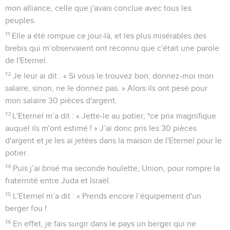
mon alliance, celle que j'avais conclue avec tous les
peuples.
11
Elle a été rompue ce jour-là, et les plus misérables des
brebis qui m’observaient ont reconnu que c'était une parole
de l'Eternel.
12
Je leur ai dit : « Si vous le trouvez bon, donnez-moi mon
salaire, sinon, ne le donnez pas. » Alors ils ont pesé pour
mon salaire 30 pièces d'argent.
13
L'Eternel m’a dit : « Jette-le au potier, *ce prix magnifique
auquel ils m'ont estimé ! » J’ai donc pris les 30 pièces
d'argent et je les ai jetées dans la maison de l'Eternel pour le
potier.
14
Puis j’ai brisé ma seconde houlette, Union, pour rompre la
fraternité entre Juda et Israël.
15
L'Eternel m’a dit : « Prends encore l’équipement d'un
berger fou !
16
En effet, je fais surgir dans le pays un berger qui ne