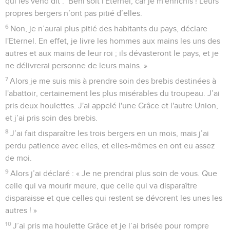
qui les vend dit : ‘Béni soit l'Eternel, car je m'enrichis !’Leurs
propres bergers n’ont pas pitié d’elles.
6
Non, je n’aurai plus pitié des habitants du pays, déclare
l'Eternel. En effet, je livre les hommes aux mains les uns des
autres et aux mains de leur roi ; ils dévasteront le pays, et je
ne délivrerai personne de leurs mains. »
7
Alors je me suis mis à prendre soin des brebis destinées à
l'abattoir, certainement les plus misérables du troupeau. J’ai
pris deux houlettes. J'ai appelé l'une Grâce et l'autre Union,
et j’ai pris soin des brebis.
8
J’ai fait disparaître les trois bergers en un mois, mais j’ai
perdu patience avec elles, et elles-mêmes en ont eu assez
de moi.
9
Alors j’ai déclaré : « Je ne prendrai plus soin de vous. Que
celle qui va mourir meure, que celle qui va disparaître
disparaisse et que celles qui restent se dévorent les unes les
autres ! »
10
J’ai pris ma houlette Grâce et je l’ai brisée pour rompre