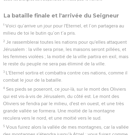
La bataille finale et l'arrivée du Seigneur
1
Voici qu’arrive un jour pour l'Eternel, et l’on partagera au
milieu de toi le butin qu’on t’a pris.
2
Je rassemblerai toutes les nations pour qu'elles attaquent
Jérusalem : la ville sera prise, les maisons seront pillées, et
les femmes violées ; la moitié de la ville partira en exil, mais
le reste du peuple ne sera pas éliminé de la ville.
3
L'Eternel sortira et combattra contre ces nations, comme il
combat le jour de la bataille.
4
Ses pieds se poseront, ce jour-là, sur le mont des Oliviers
qui est vis-à-vis de Jérusalem, du côté est. Le mont des
Oliviers se fendra par le milieu, d'est en ouest, et une très
grande vallée se formera. Une moitié de la montagne
reculera vers le nord, et une moitié vers le sud.
5
Vous fuirez alors la vallée de mes montagnes, car la vallée
des montagnes s'étendra jusqu'à Atzel ; vous fuirez comme