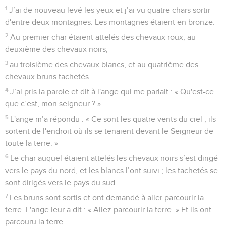
1
J’ai de nouveau levé les yeux et j’ai vu quatre chars sortir
d'entre deux montagnes. Les montagnes étaient en bronze.
2
Au premier char étaient attelés des chevaux roux, au
deuxième des chevaux noirs,
3
au troisième des chevaux blancs, et au quatrième des
chevaux bruns tachetés.
4
J’ai pris la parole et dit à l'ange qui me parlait : « Qu'est-ce
que c’est, mon seigneur ? »
5
L'ange m’a répondu : « Ce sont les quatre vents du ciel ; ils
sortent de l'endroit où ils se tenaient devant le Seigneur de
toute la terre. »
6
Le char auquel étaient attelés les chevaux noirs s’est dirigé
vers le pays du nord, et les blancs l’ont suivi ; les tachetés se
sont dirigés vers le pays du sud.
7
Les bruns sont sortis et ont demandé à aller parcourir la
terre. L'ange leur a dit : « Allez parcourir la terre. » Et ils ont
parcouru la terre.