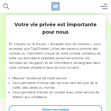
force, mais c'est par mon Esprit, dit l'Eternel, le maître de
l’univers.
7
Qui es-tu, grande montagne, devant Zorobabel ? Une
Segond 21
plaine. Il en extraira la pierre principale au milieu des
Votre vie privée est importante
Zacharie
4
acclamations : ‘Grâce, grâce pour elle !’ »
pour nous
8
La parole de l'Eternel m’a été adressée :
9
« Les mains de Zorobabel ont posé les fondations de ce
En cliquant sur le bouton « Accepter tous les cookies », vous
temple, et ses mains le termineront. Tu sauras alors que
acceptez que TopChrétien utilise des traceurs (comme des
cookies ou l'identifiant unique de votre compte utilisateur) et
l'Eternel, le maître de l’univers, m'a envoyé vers vous.
traite vos données à caractère personnel (comme vos
10
En effet, ceux qui méprisaient le jour des petits
données de navigation et les informations renseignées dans
commencements se réjouiront en voyant la pierre d’étain
votre compte utilisateur) dans les buts suivants :
dans la main de Zorobabel. Ces sept sont les yeux de
Mesurer l'audience de notre service
l'Eternel, qui parcourent toute la terre. »
Vous permettre d'utiliser des services tiers tels que de la
11
J’ai pris la parole et lui ai dit : « Que signifient les deux
vidéo, des cartes du monde…
Vous permettre d'entrer en contact avec notre service de
oliviers à droite et à gauche du chandelier ? »
relation aux utilisateurs.
12
J’ai repris la parole : « Que signifient les deux rameaux
d'olivier qui sont près des deux conduits d'or d'où découle
Choisir mes cookies