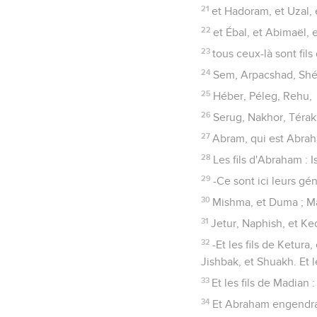
21
et Hadoram, et Uzal, 
22
et Ébal, et Abimaël, e
23
tous ceux-là sont fils
24
Sem, Arpacshad, Shé
25
Héber, Péleg, Rehu,
26
Serug, Nakhor, Térak
27
Abram, qui est Abra
28
Les fils d'Abraham : I
29
-Ce sont ici leurs gé
30
Mishma, et Duma ; M
31
Jetur, Naphish, et Ked
32
-Et les fils de Ketur
Jishbak, et Shuakh. Et 
33
Et les fils de Madian 
34
Et Abraham engendra Is