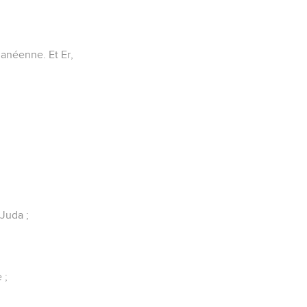
ananéenne. Et Er,
Juda ;
 ;