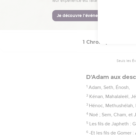
La Bible Du S
1 Chroniques
1
Seuls les É
D'Adam aux desc
1
Adam, Seth, Énosh,
2
Kénan, Mahalaleël, Jé
3
Hénoc, Methushélah,
4
Noé ; Sem, Cham, et 
5
Les fils de Japheth : 
6
-Et les fils de Gomer 