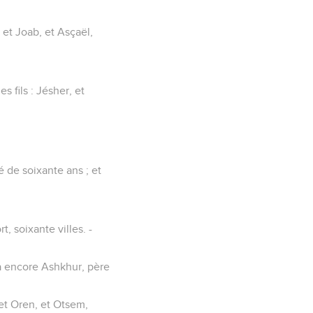
, et Joab, et Asçaël,
s fils : Jésher, et
gé de soixante ans ; et
t, soixante villes. -
ta encore Ashkhur, père
 et Oren, et Otsem,