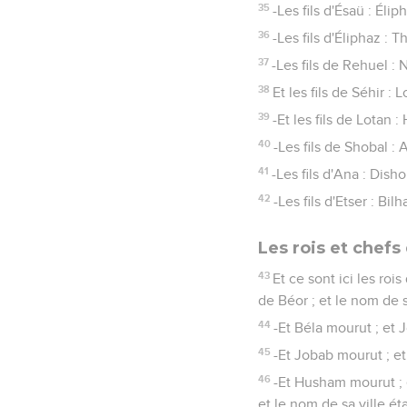
35
-Les fils d'Ésaü : Éli
36
-Les fils d'Éliphaz :
37
-Les fils de Rehuel :
38
Et les fils de Séhir :
39
-Et les fils de Lotan 
40
-Les fils de Shobal : 
41
-Les fils d'Ana : Dish
42
-Les fils d'Etser : Bi
Les rois et chef
43
Et ce sont ici les rois
de Béor ; et le nom de s
44
-Et Béla mourut ; et 
45
-Et Jobab mourut ; e
46
-Et Husham mourut ; 
et le nom de sa ville éta