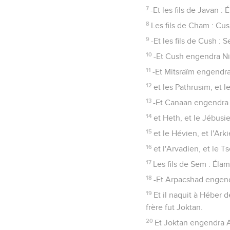
7
-Et les fils de Javan : 
8
Les fils de Cham : Cus
9
-Et les fils de Cush : 
10
-Et Cush engendra Nim
11
-Et Mitsraïm engendra
12
et les Pathrusim, et l
13
-Et Canaan engendra 
14
et Heth, et le Jébusi
15
et le Hévien, et l'Arki
16
et l'Arvadien, et le 
17
Les fils de Sem : Élam
18
-Et Arpacshad engen
19
Et il naquit à Héber d
frère fut Joktan.
20
Et Joktan engendra A