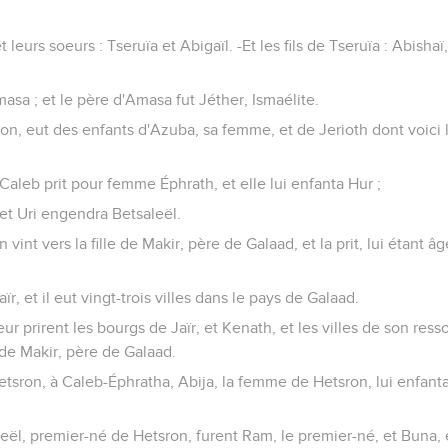
 leurs soeurs : Tseruïa et Abigaïl. -Et les fils de Tseruïa : Abishaï
asa ; et le père d'Amasa fut Jéther, Ismaélite.
ron, eut des enfants d'Azuba, sa femme, et de Jerioth dont voici le
Caleb prit pour femme Éphrath, et elle lui enfanta Hur ;
et Uri engendra Betsaleël.
 vint vers la fille de Makir, père de Galaad, et la prit, lui étant â
, et il eut vingt-trois villes dans le pays de Galaad.
r prirent les bourgs de Jaïr, et Kenath, et les villes de son ressor
 de Makir, père de Galaad.
Hetsron, à Caleb-Éphratha, Abija, la femme de Hetsron, lui enfan
meël, premier-né de Hetsron, furent Ram, le premier-né, et Buna,