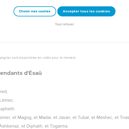
emeur Copyright © 1992, 1999 by Biblica, Inc.® Used by permission. All rights reser
Accepter tous les cookies
Choisir mes cookies
Tout refuser
vangiles sont disponibles en vidéo pour le moment.
endants d'Ésaü
red,
 Lémec,
Japheth.
Gomer, et Magog, et Madaï, et Javan, et Tubal, et Méshec, et Tiras
: Ashkenaz, et Diphath, et Togarma.