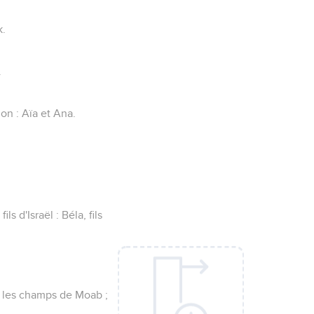
k.
.
hon : Aïa et Ana.
s d'Israël : Béla, fils
s les champs de Moab ;