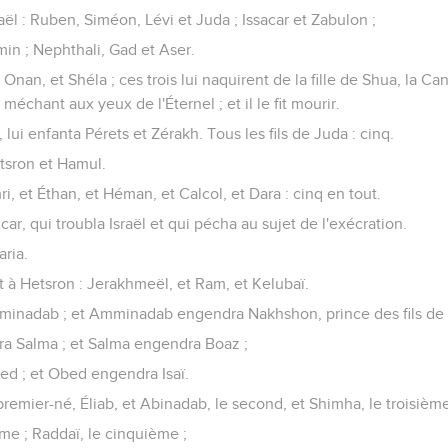
Israël : Ruben, Siméon, Lévi et Juda ; Issacar et Zabulon ;
in ; Nephthali, Gad et Aser.
et Onan, et Shéla ; ces trois lui naquirent de la fille de Shua, la C
méchant aux yeux de l'Éternel ; et il le fit mourir.
e, lui enfanta Pérets et Zérakh. Tous les fils de Juda : cinq.
etsron et Hamul.
imri, et Éthan, et Héman, et Calcol, et Dara : cinq en tout.
 Acar, qui troubla Israël et qui pécha au sujet de l'exécration.
aria.
ent à Hetsron : Jerakhmeël, et Ram, et Kelubaï.
inadab ; et Amminadab engendra Nakhshon, prince des fils de 
a Salma ; et Salma engendra Boaz ;
d ; et Obed engendra Isaï.
premier-né, Éliab, et Abinadab, le second, et Shimha, le troisième
me ; Raddaï, le cinquième ;