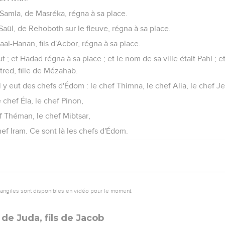
 Samla, de Masréka, régna à sa place.
Saül, de Rehoboth sur le fleuve, régna à sa place.
Baal-Hanan, fils d'Acbor, régna à sa place.
 ; et Hadad régna à sa place ; et le nom de sa ville était Pahi ;
tred, fille de Mézahab.
l y eut des chefs d'Édom : le chef Thimna, le chef Alia, le chef J
 chef Éla, le chef Pinon,
f Théman, le chef Mibtsar,
hef Iram. Ce sont là les chefs d'Édom.
vangiles sont disponibles en vidéo pour le moment.
de Juda, fils de Jacob