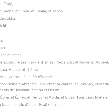
et Dikla,
t Sheba, et Ophir, et Havila, et Jobab :
 de Joktan.
lakh,
h,
ham.
saac et Ismaël.
nérations : le premier-né d'Ismaël, Nebaïoth ; et Kédar, et Adbeël
assa, Hadad, et Théma ;
ma : ce sont là les fils d'Ismaël.
a, concubine d'Abraham : elle enfanta Zimran, et Jokshan, et Meda
les fils de Jokshan : Sheba et Dedan.
: Épha, et Épher, et Hénoc, et Abida, et Eldaa. Tous ceux-là étaien
aac. Les fils d'Isaac : Ésaü et Israël.