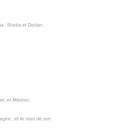
hma : Sheba et Dedan.
her, et Méshec.
rtagée ; et le nom de son