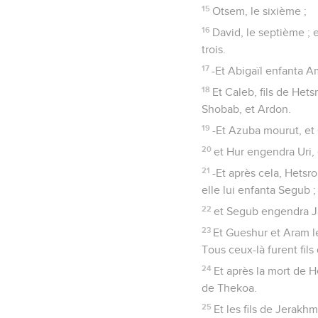
15
Otsem, le sixième ;
16
David, le septième ; et
trois.
17
-Et Abigaïl enfanta Am
18
Et Caleb, fils de Hets
Shobab, et Ardon.
19
-Et Azuba mourut, et 
20
et Hur engendra Uri, 
21
-Et après cela, Hetsron
elle lui enfanta Segub ;
22
et Segub engendra Jaïr
23
Et Gueshur et Aram leu
Tous ceux-là furent fils
24
Et après la mort de 
de Thekoa.
25
Et les fils de Jerakh