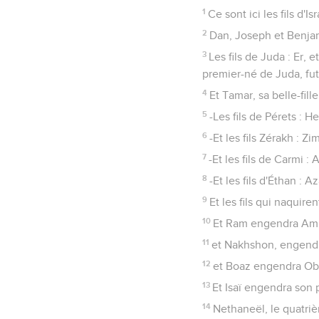
1
Ce sont ici les fils d'
2
Dan, Joseph et Benjam
3
Les fils de Juda : Er, 
premier-né de Juda, fut 
4
Et Tamar, sa belle-fill
5
-Les fils de Pérets : H
6
-Et les fils Zérakh : Z
7
-Et les fils de Carmi :
8
-Et les fils d'Éthan : Az
9
Et les fils qui naquir
10
Et Ram engendra Amm
11
et Nakhshon, engendr
12
et Boaz engendra Obe
13
Et Isaï engendra son 
14
Nethaneël, le quatriè