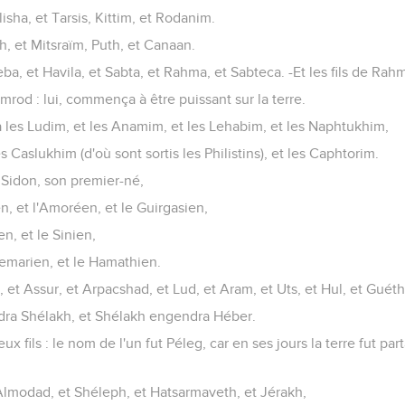
Élisha, et Tarsis, Kittim, et Rodanim.
h, et Mitsraïm, Puth, et Canaan.
Seba, et Havila, et Sabta, et Rahma, et Sabteca. -Et les fils de Ra
rod : lui, commença à être puissant sur la terre.
 les Ludim, et les Anamim, et les Lehabim, et les Naphtukhim,
es Caslukhim (d'où sont sortis les Philistins), et les Caphtorim.
Sidon, son premier-né,
en, et l'Amoréen, et le Guirgasien,
en, et le Sinien,
Tsemarien, et le Hamathien.
, et Assur, et Arpacshad, et Lud, et Aram, et Uts, et Hul, et Guét
dra Shélakh, et Shélakh engendra Héber.
eux fils : le nom de l'un fut Péleg, car en ses jours la terre fut pa
lmodad, et Shéleph, et Hatsarmaveth, et Jérakh,