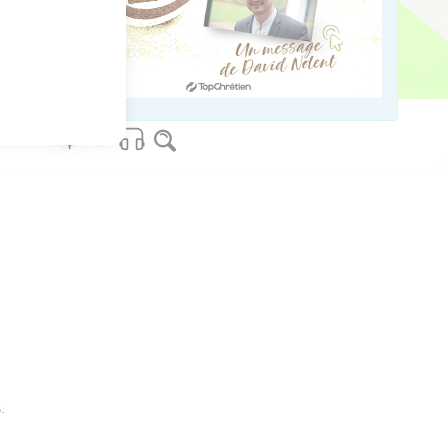
ved worldwide.
.