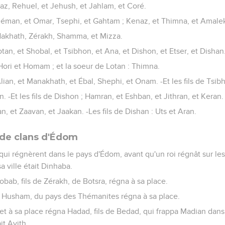
phaz, Rehuel, et Jehush, et Jahlam, et Coré.
 Théman, et Omar, Tsephi, et Gahtam ; Kenaz, et Thimna, et Amale
 Nakhath, Zérakh, Shamma, et Mizza.
 Lotan, et Shobal, et Tsibhon, et Ana, et Dishon, et Etser, et Dishan
: Hori et Homam ; et la soeur de Lotan : Thimna.
Alian, et Manakhath, et Ébal, Shephi, et Onam. -Et les fils de Tsib
on. -Et les fils de Dishon ; Hamran, et Eshban, et Jithran, et Keran.
lhan, et Zaavan, et Jaakan. -Les fils de Dishan : Uts et Aran.
s de clans d'Édom
 qui régnèrent dans le pays d'Édom, avant qu'un roi régnât sur les fil
a ville était Dinhaba.
Jobab, fils de Zérakh, de Botsra, régna à sa place.
t Husham, du pays des Thémanites régna à sa place.
et à sa place régna Hadad, fils de Bedad, qui frappa Madian dan
it Avith.