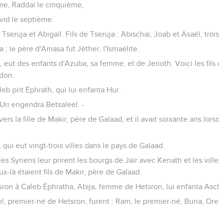
me, Raddaï le cinquième,
vid le septième.
 Tseruja et Abigaïl. Fils de Tseruja : Abischaï, Joab et Asaël, trois
; le père d'Amasa fut Jéther, l'Ismaélite.
, eut des enfants d'Azuba, sa femme, et de Jerioth. Voici les fils 
don.
eb prit Éphrath, qui lui enfanta Hur.
Uri engendra Betsaleel. -
ers la fille de Makir, père de Galaad, et il avait soixante ans lorsqu'i
qui eut vingt-trois villes dans le pays de Galaad.
es Syriens leur prirent les bourgs de Jaïr avec Kenath et les ville
ux-là étaient fils de Makir, père de Galaad.
sron à Caleb Éphratha, Abija, femme de Hetsron, lui enfanta Asc
el, premier-né de Hetsron, furent : Ram, le premier-né, Buna, Or