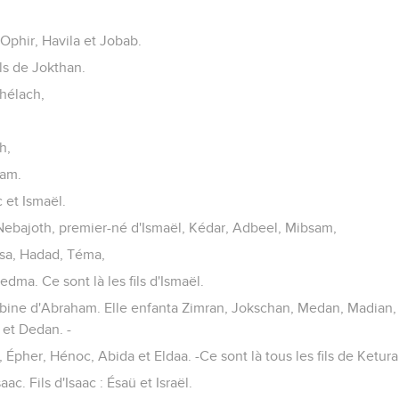
,
Ophir, Havila et Jobab.
ils de Jokthan.
hélach,
h,
ham.
c et Ismaël.
. Nebajoth, premier-né d'Ismaël, Kédar, Adbeel, Mibsam,
sa, Hadad, Téma,
dma. Ce sont là les fils d'Ismaël.
ubine d'Abraham. Elle enfanta Zimran, Jokschan, Medan, Madian, 
 et Dedan. -
 Épher, Hénoc, Abida et Eldaa. -Ce sont là tous les fils de Ketura
c. Fils d'Isaac : Ésaü et Israël.