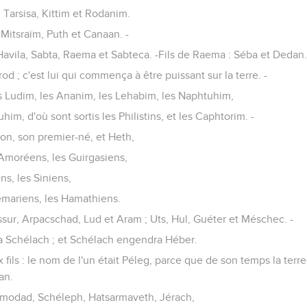
, Tarsisa, Kittim et Rodanim.
Mitsraïm, Puth et Canaan. -
 Havila, Sabta, Raema et Sabteca. -Fils de Raema : Séba et Dedan
 ; c'est lui qui commença à être puissant sur la terre. -
s Ludim, les Ananim, les Lehabim, les Naphtuhim,
uhim, d'où sont sortis les Philistins, et les Caphtorim. -
n, son premier-né, et Heth,
 Amoréens, les Guirgasiens,
ns, les Siniens,
emariens, les Hamathiens.
ssur, Arpacschad, Lud et Aram ; Uts, Hul, Guéter et Méschec. -
 Schélach ; et Schélach engendra Héber.
 fils : le nom de l'un était Péleg, parce que de son temps la terr
an.
modad, Schéleph, Hatsarmaveth, Jérach,