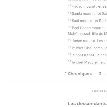
47
Hadad mourut ; et Sam
48
Samla mourut ; et Saü
49
Saül mourut ; et Baal 
50
Baal Hanan mourut ; 
Mehéthabeel, fille de M
51
Hadad mourut. Les che
52
le chef Oholibama, le
53
le chef Kenaz, le che
54
le chef Magdiel, le c
1 Chroniques
2
Seuls les É
Les descendants 