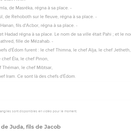
la, de Masréka, régna à sa place. -
l, de Rehoboth sur le fleuve, régna à sa place. -
Hanan, fils d'Acbor, régna à sa place. -
et Hadad régna à sa place. Le nom de sa ville était Pahi ; et le
athred, fille de Mézahab. -
fs d'Édom furent : le chef Thimna, le chef Alja, le chef Jetheth,
 chef Éla, le chef Pinon,
f Théman, le chef Mibtsar,
hef Iram. Ce sont là des chefs d'Édom.
vangiles sont disponibles en vidéo pour le moment.
de Juda, fils de Jacob