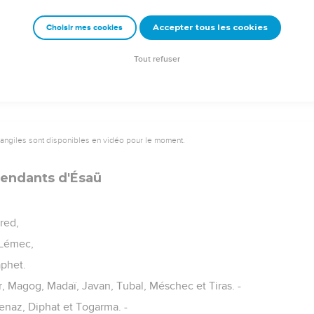
emeur Copyright © 1992, 1999 by Biblica, Inc.® Used by permission. All rights reser
Accepter tous les cookies
Choisir mes cookies
Tout refuser
vangiles sont disponibles en vidéo pour le moment.
endants d'Ésaü
red,
 Lémec,
phet.
r, Magog, Madaï, Javan, Tubal, Méschec et Tiras. -
enaz, Diphat et Togarma. -