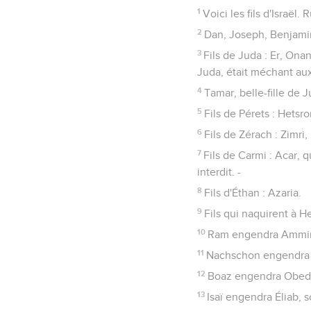
1
Voici les fils d'Israël
2
Dan, Joseph, Benjamin
3
Fils de Juda : Er, Onan
Juda, était méchant aux 
4
Tamar, belle-fille de J
5
Fils de Pérets : Hetsr
6
Fils de Zérach : Zimri,
7
Fils de Carmi : Acar, 
interdit. -
8
Fils d'Éthan : Azaria.
9
Fils qui naquirent à H
10
Ram engendra Ammina
11
Nachschon engendra 
12
Boaz engendra Obed.
13
Isaï engendra Éliab, 