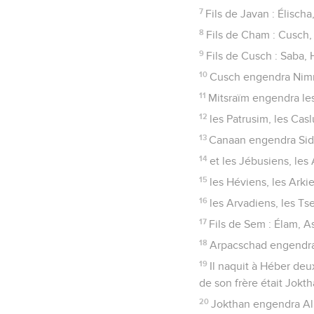
7
Fils de Javan : Élischa
8
Fils de Cham : Cusch, 
9
Fils de Cusch : Saba,
10
Cusch engendra Nimrod
11
Mitsraïm engendra le
12
les Patrusim, les Casl
13
Canaan engendra Sido
14
et les Jébusiens, les
15
les Héviens, les Arkie
16
les Arvadiens, les Ts
17
Fils de Sem : Élam, A
18
Arpacschad engendra
19
Il naquit à Héber deux
de son frère était Jokth
20
Jokthan engendra Al