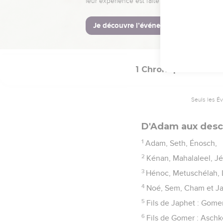
La Bible Du S
1 Chroniques
1
Seuls les É
D'Adam aux desc
1
Adam, Seth, Énosch,
2
Kénan, Mahalaleel, Jé
3
Hénoc, Metuschélah,
4
Noé, Sem, Cham et Ja
5
Fils de Japhet : Gome
6
Fils de Gomer : Aschk