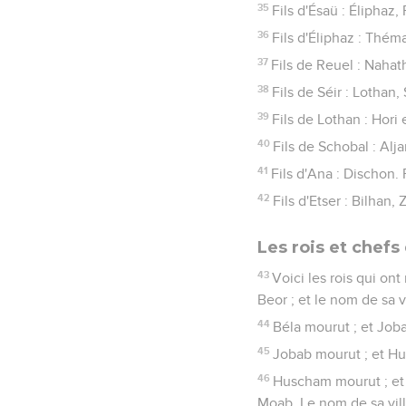
35
Fils d'Ésaü : Éliphaz,
36
Fils d'Éliphaz : Thé
37
Fils de Reuel : Naha
38
Fils de Séir : Lothan
39
Fils de Lothan : Hor
40
Fils de Schobal : Alj
41
Fils d'Ana : Dischon.
42
Fils d'Etser : Bilhan,
Les rois et chef
43
Voici les rois qui ont
Beor ; et le nom de sa vi
44
Béla mourut ; et Jobab
45
Jobab mourut ; et Hu
46
Huscham mourut ; et 
Moab. Le nom de sa ville