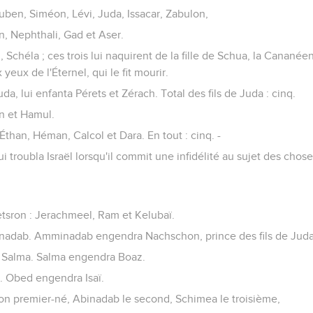
. Ruben, Siméon, Lévi, Juda, Issacar, Zabulon,
, Nephthali, Gad et Aser.
, Schéla ; ces trois lui naquirent de la fille de Schua, la Canané
yeux de l'Éternel, qui le fit mourir.
uda, lui enfanta Pérets et Zérach. Total des fils de Juda : cinq.
on et Hamul.
 Éthan, Héman, Calcol et Dara. En tout : cinq. -
qui troubla Israël lorsqu'il commit une infidélité au sujet des cho
etsron : Jerachmeel, Ram et Kelubaï.
dab. Amminadab engendra Nachschon, prince des fils de Juda
Salma. Salma engendra Boaz.
 Obed engendra Isaï.
son premier-né, Abinadab le second, Schimea le troisième,