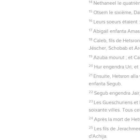
14
Nethaneel le quatriè
15
Otsem le sixième, Da
16
Leurs soeurs étaient :
17
Abigaïl enfanta Amasa 
18
Caleb, fils de Hetsron
Jéscher, Schobab et Ar
19
Azuba mourut ; et Cal
20
Hur engendra Uri, et 
21
Ensuite, Hetsron alla v
enfanta Segub.
22
Segub engendra Jaïr, 
23
Les Gueschuriens et l
soixante villes. Tous ce
24
Après la mort de Het
25
Les fils de Jerachme
d'Achija.