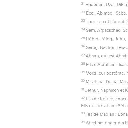
21
Hadoram, Uzal, Dikla
22
Ébal, Abimaël, Séba, 
23
Tous ceux-là furent f
24
Sem, Arpacschad, Sc
25
Héber, Péleg, Rehu,
26
Serug, Nachor, Térac
27
Abram, qui est Abra
28
Fils d'Abraham : Isaa
29
Voici leur postérité
30
Mischma, Duma, Mas
31
Jethur, Naphisch et Ke
32
Fils de Ketura, conc
Fils de Jokschan : Séba
33
Fils de Madian : Épha,
34
Abraham engendra Isaa