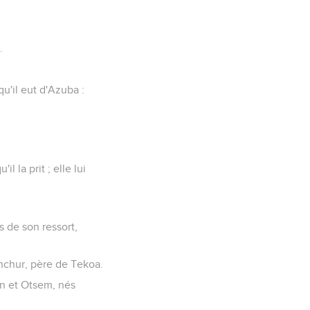
.
qu'il eut d'Azuba :
l la prit ; elle lui
s de son ressort,
hchur, père de Tekoa.
en et Otsem, nés