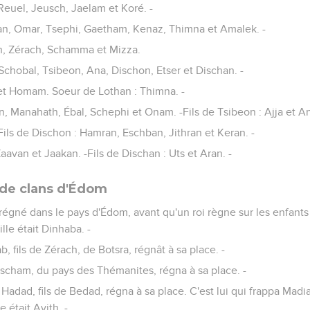
 Reuel, Jeusch, Jaelam et Koré. -
man, Omar, Tsephi, Gaetham, Kenaz, Thimna et Amalek. -
th, Zérach, Schamma et Mizza.
, Schobal, Tsibeon, Ana, Dischon, Etser et Dischan. -
i et Homam. Soeur de Lothan : Thimna. -
an, Manahath, Ébal, Schephi et Onam. -Fils de Tsibeon : Ajja et An
 Fils de Dischon : Hamran, Eschban, Jithran et Keran. -
 Zaavan et Jaakan. -Fils de Dischan : Uts et Aran. -
s de clans d'Édom
 régné dans le pays d'Édom, avant qu'un roi règne sur les enfants d'
lle était Dinhaba. -
, fils de Zérach, de Botsra, régnât à sa place. -
scham, du pays des Thémanites, régna à sa place. -
Hadad, fils de Bedad, régna à sa place. C'est lui qui frappa Mad
 était Avith. -