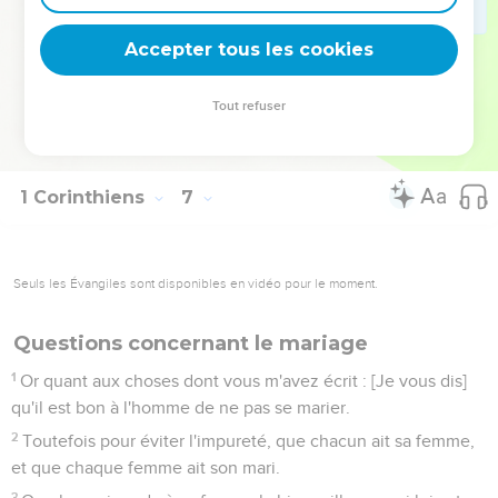
contre son propre corps.
19
Ne savez-vous pas que votre corps est le Temple du Saint-
Accepter tous les cookies
Esprit, qui est en vous, et que vous avez de Dieu ? Et vous
n'êtes point à vous-mêmes ;
Tout refuser
20
Car vous avez été achetés par prix ; glorifiez donc Dieu en
votre corps, et en votre esprit, qui appartiennent à Dieu.
1 Corinthiens
7
Seuls les Évangiles sont disponibles en vidéo pour le moment.
Questions concernant le mariage
1
Or quant aux choses dont vous m'avez écrit : [Je vous dis]
qu'il est bon à l'homme de ne pas se marier.
2
Toutefois pour éviter l'impureté, que chacun ait sa femme,
et que chaque femme ait son mari.
3