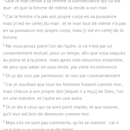
Que le mari rende à sa femme la bienveillance qui lui est
due ; et que la femme de même la rende à son mari.
4
Car la femme n'a pas son propre corps en sa puissance,
mais [il est en celle] du mari ; et le mari tout de même n'a pas
en sa puissance son propre corps, mais [il est en celle] de la
femme.
5
Ne vous privez point l'un de l'autre, si ce n'est par un
consentement mutuel, pour un temps, afin que vous vaquiez
au jeûne et à la prière, mais après cela retournez ensemble,
de peur que satan ne vous tente, par votre incontinence.
6
Or je dis ceci par permission, et non par commandement.
7
Car je voudrais que tous les hommes fussent comme moi ;
mais chacun a son propre don [lequel il a reçu] de Dieu, l'un
en une manière, et l'autre en une autre.
8
Or je dis à ceux qui ne sont point mariés, et aux veuves,
qu'il leur est bon de demeurer comme moi.
9
Mais s'ils ne sont pas continents, qu'ils se marient ; car il
vaut mieux se marier que de brûler.