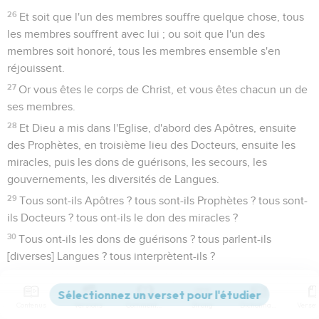
26
Et soit que l'un des membres souffre quelque chose, tous
les membres souffrent avec lui ; ou soit que l'un des
membres soit honoré, tous les membres ensemble s'en
réjouissent.
27
Or vous êtes le corps de Christ, et vous êtes chacun un de
ses membres.
28
Et Dieu a mis dans l'Eglise, d'abord des Apôtres, ensuite
des Prophètes, en troisième lieu des Docteurs, ensuite les
miracles, puis les dons de guérisons, les secours, les
gouvernements, les diversités de Langues.
29
Tous sont-ils Apôtres ? tous sont-ils Prophètes ? tous sont-
ils Docteurs ? tous ont-ils le don des miracles ?
30
Tous ont-ils les dons de guérisons ? tous parlent-ils
[diverses] Langues ? tous interprètent-ils ?
31
Or désirez avec ardeur des dons plus excellents, et je vais
vous en montrer un chemin qui surpasse encore de
Contenus
Versions
Commentaires
Strong
Dictionnaire
beaucoup.