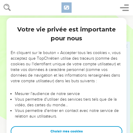
ne serai point assujetti sous la puissance d'aucune chose.
13
Les viandes sont pour l'estomac, et l'estomac est pour les
viandes : mais Dieu détruira l'un et l'autre. Or le corps n'est
Martin
point pour la fornication, mais pour le Seigneur, et le
Votre vie privée est importante
1 Corinthiens
6
Seigneur pour le corps.
pour nous
14
Et Dieu qui a ressuscité le Seigneur, nous ressuscitera
aussi par sa puissance.
En cliquant sur le bouton « Accepter tous les cookies », vous
15
Ne savez-vous pas que vos corps sont les membres de
acceptez que TopChrétien utilise des traceurs (comme des
cookies ou l'identifiant unique de votre compte utilisateur) et
Christ ? Oterai-je donc les membres de Christ, pour en faire
traite vos données à caractère personnel (comme vos
les membres d'une prostituée ? à Dieu ne plaise !
données de navigation et les informations renseignées dans
16
Ne savez-vous pas que celui qui s'unit avec une
votre compte utilisateur) dans les buts suivants :
prostituée, devient un même corps avec elle ? car deux, est-
Mesurer l'audience de notre service
il dit, seront une même chair.
Vous permettre d'utiliser des services tiers tels que de la
17
Mais celui qui est uni au Seigneur, est un même esprit
vidéo, des cartes du monde…
Vous permettre d'entrer en contact avec notre service de
[avec lui].
relation aux utilisateurs.
18
Fuyez la fornication ; quelque [autre] péché que l'homme
commette, il est hors du corps ; mais le fornicateur pèche
Choisir mes cookies