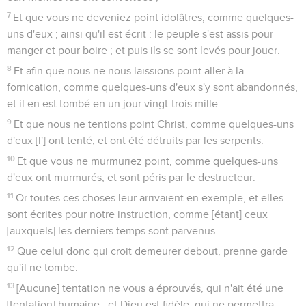
7
Et que vous ne deveniez point idolâtres, comme quelques-
uns d'eux ; ainsi qu'il est écrit : le peuple s'est assis pour
manger et pour boire ; et puis ils se sont levés pour jouer.
8
Et afin que nous ne nous laissions point aller à la
fornication, comme quelques-uns d'eux s'y sont abandonnés,
et il en est tombé en un jour vingt-trois mille.
9
Et que nous ne tentions point Christ, comme quelques-uns
d'eux [l'] ont tenté, et ont été détruits par les serpents.
10
Et que vous ne murmuriez point, comme quelques-uns
d'eux ont murmurés, et sont péris par le destructeur.
11
Or toutes ces choses leur arrivaient en exemple, et elles
sont écrites pour notre instruction, comme [étant] ceux
[auxquels] les derniers temps sont parvenus.
12
Que celui donc qui croit demeurer debout, prenne garde
qu'il ne tombe.
13
[Aucune] tentation ne vous a éprouvés, qui n'ait été une
[tentation] humaine ; et Dieu est fidèle, qui ne permettra