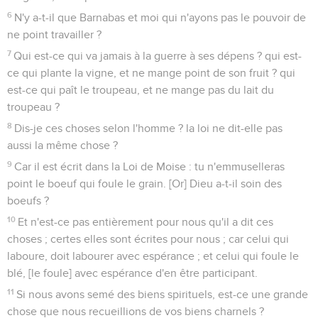
6
N'y a-t-il que Barnabas et moi qui n'ayons pas le pouvoir de
ne point travailler ?
7
Qui est-ce qui va jamais à la guerre à ses dépens ? qui est-
ce qui plante la vigne, et ne mange point de son fruit ? qui
est-ce qui paît le troupeau, et ne mange pas du lait du
troupeau ?
8
Dis-je ces choses selon l'homme ? la loi ne dit-elle pas
aussi la même chose ?
9
Car il est écrit dans la Loi de Moise : tu n'emmuselleras
point le boeuf qui foule le grain. [Or] Dieu a-t-il soin des
boeufs ?
10
Et n'est-ce pas entièrement pour nous qu'il a dit ces
choses ; certes elles sont écrites pour nous ; car celui qui
laboure, doit labourer avec espérance ; et celui qui foule le
blé, [le foule] avec espérance d'en être participant.
11
Si nous avons semé des biens spirituels, est-ce une grande
chose que nous recueillions de vos biens charnels ?