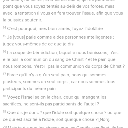
point que vous soyez tentés au-delà de vos forces, mais
avec la tentation il vous en fera trouver l'issue, afin que vous
la puissiez soutenir.
14
C'est pourquoi, mes bien-aimés, fuyez l'idolâtrie.
15
Je [vous] parle comme à des personnes intelligentes ;
jugez vous-mêmes de ce que je dis.
16
La coupe de bénédiction, laquelle nous bénissons, n'est-
elle pas la communion du sang de Christ ? et le pain que
nous rompons, n'est-il pas la communion du corps de Christ ?
17
Parce qu'il n'y a qu'un seul pain, nous qui sommes
plusieurs, sommes un seul corps ; car nous sommes tous
participants du même pain.
18
Voyez l'Israël selon la chair, ceux qui mangent les
sacrifices, ne sont-ils pas participants de l'autel ?
19
Que dis-je donc ? que l'idole soit quelque chose ? ou que
ce qui est sacrifié à l'idole, soit quelque chose ? [Non].
20
Mais je dis que les choses que les Gentils sacrifient, ils les