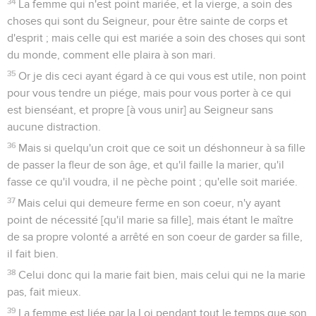
34
La femme qui n'est point mariée, et la vierge, a soin des
choses qui sont du Seigneur, pour être sainte de corps et
d'esprit ; mais celle qui est mariée a soin des choses qui sont
du monde, comment elle plaira à son mari.
35
Or je dis ceci ayant égard à ce qui vous est utile, non point
pour vous tendre un piége, mais pour vous porter à ce qui
est bienséant, et propre [à vous unir] au Seigneur sans
aucune distraction.
36
Mais si quelqu'un croit que ce soit un déshonneur à sa fille
de passer la fleur de son âge, et qu'il faille la marier, qu'il
fasse ce qu'il voudra, il ne pèche point ; qu'elle soit mariée.
37
Mais celui qui demeure ferme en son coeur, n'y ayant
point de nécessité [qu'il marie sa fille], mais étant le maître
de sa propre volonté a arrêté en son coeur de garder sa fille,
il fait bien.
38
Celui donc qui la marie fait bien, mais celui qui ne la marie
pas, fait mieux.
39
La femme est liée par la Loi pendant tout le temps que son