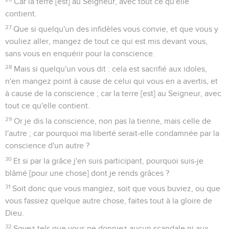
Car la terre [est] au Seigneur, avec tout ce qu'elle
contient.
27
Que si quelqu'un des infidèles vous convie, et que vous y
vouliez aller, mangez de tout ce qui est mis devant vous,
sans vous en enquérir pour la conscience.
28
Mais si quelqu'un vous dit : cela est sacrifié aux idoles,
n'en mangez point à cause de celui qui vous en a avertis, et
à cause de la conscience ; car la terre [est] au Seigneur, avec
tout ce qu'elle contient.
29
Or je dis la conscience, non pas la tienne, mais celle de
l'autre ; car pourquoi ma liberté serait-elle condamnée par la
conscience d'un autre ?
30
Et si par la grâce j'en suis participant, pourquoi suis-je
blâmé [pour une chose] dont je rends grâces ?
31
Soit donc que vous mangiez, soit que vous buviez, ou que
vous fassiez quelque autre chose, faites tout à la gloire de
Dieu.
32
Soyez tels que vous ne donniez aucun scandale ni aux