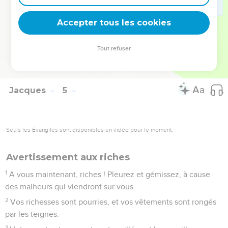
vivrons, et nous ferons ceci ou cela.
16
Mais maintenant vous vous glorifiez dans vos pensées
Accepter tous les cookies
orgueilleuses. C'est chose mauvaise que de se glorifier de la
sorte.
Tout refuser
17
Celui donc qui sait faire ce qui est bien, et qui ne le fait
pas, commet un péché.
Jacques
5
Seuls les Évangiles sont disponibles en vidéo pour le moment.
Avertissement aux riches
1
A vous maintenant, riches ! Pleurez et gémissez, à cause
des malheurs qui viendront sur vous.
2
Vos richesses sont pourries, et vos vêtements sont rongés
par les teignes.
3