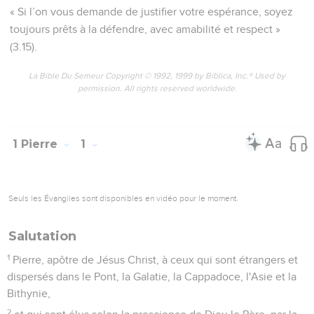
« Si l’on vous demande de justifier votre espérance, soyez
toujours prêts à la défendre, avec amabilité et respect »
(3.15).
La Bible Du Semeur Copyright © 1992, 1999 by Biblica, Inc.® Used by
permission. All rights reserved worldwide.
1 Pierre
1
Seuls les Évangiles sont disponibles en vidéo pour le moment.
Salutation
1
Pierre, apôtre de Jésus Christ, à ceux qui sont étrangers et
dispersés dans le Pont, la Galatie, la Cappadoce, l'Asie et la
Bithynie,
2