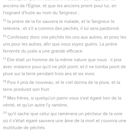
anciens de l'Église, et que les anciens prient pour lui, en
l'oignant d'huile au nom du Seigneur ;
15
la prière de la foi sauvera le malade, et le Seigneur le
relèvera ; et s'il a commis des péchés, il lui sera pardonné.
16
Confessez donc vos péchés les uns aux autres, et priez les
uns pour les autres, afin que vous soyez guéris. La prière
fervente du juste a une grande efficace.
17
Élie était un homme de la même nature que nous : il pria
avec instance pour qu'il ne plût point, et il ne tomba point de
pluie sur la terre pendant trois ans et six mois.
18
Puis il pria de nouveau, et le ciel donna de la pluie, et la
terre produisit son fruit.
19
Mes frères, si quelqu'un parmi vous s'est égaré loin de la
vérité, et qu'un autre l'y ramène,
20
qu'il sache que celui qui ramènera un pécheur de la voie
où il s'était égaré sauvera une âme de la mort et couvrira une
multitude de péchés.