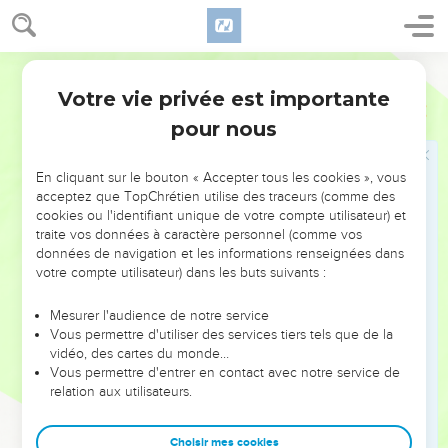
Ne pas juger un frère
11
Ne parlez point mal les uns des autres, frères. Celui qui
Segond 1910
parle mal d'un frère, ou qui juge son frère, parle mal de la loi
Votre vie privée est importante
Jacques
4
et juge la loi. Or, si tu juges la loi, tu n'es pas observateur de
pour nous
la loi, mais tu en es juge.
12
Un seul est législateur et juge, c'est celui qui peut sauver
En cliquant sur le bouton « Accepter tous les cookies », vous
et perdre ; mais toi, qui es-tu, qui juges le prochain ?
acceptez que TopChrétien utilise des traceurs (comme des
cookies ou l'identifiant unique de votre compte utilisateur) et
Ne pas être orgueilleux
traite vos données à caractère personnel (comme vos
données de navigation et les informations renseignées dans
13
A vous maintenant, qui dites : Aujourd'hui ou demain nous
votre compte utilisateur) dans les buts suivants :
irons dans telle ville, nous y passerons une année, nous
Mesurer l'audience de notre service
trafiquerons, et nous gagnerons !
Vous permettre d'utiliser des services tiers tels que de la
14
Vous qui ne savez pas ce qui arrivera demain ! car, qu'est-
vidéo, des cartes du monde…
Vous permettre d'entrer en contact avec notre service de
ce votre vie ? Vous êtes une vapeur qui paraît pour un peu
relation aux utilisateurs.
de temps, et qui ensuite disparaît.
15
Vous devriez dire, au contraire : Si Dieu le veut, nous
Choisir mes cookies