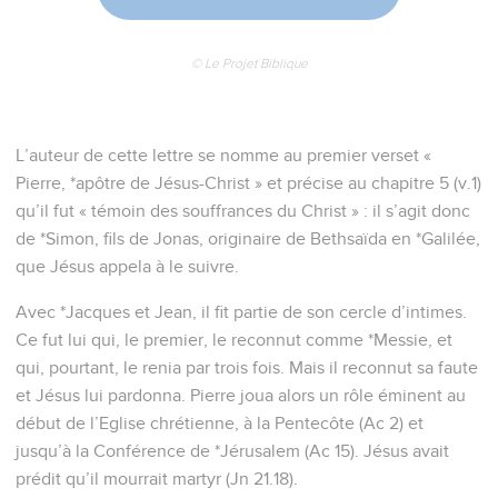
© Le Projet Biblique
L’auteur de cette lettre se nomme au premier verset «
Pierre, *apôtre de Jésus-Christ » et précise au chapitre 5 (v.1)
qu’il fut « témoin des souffrances du Christ » : il s’agit donc
de *Simon, fils de Jonas, originaire de Bethsaïda en *Galilée,
que Jésus appela à le suivre.
Avec *Jacques et Jean, il fit partie de son cercle d’intimes.
Ce fut lui qui, le premier, le reconnut comme *Messie, et
qui, pourtant, le renia par trois fois. Mais il reconnut sa faute
et Jésus lui pardonna. Pierre joua alors un rôle éminent au
début de l’Eglise chrétienne, à la Pentecôte (Ac 2) et
jusqu’à la Conférence de *Jérusalem (Ac 15). Jésus avait
prédit qu’il mourrait martyr (Jn 21.18).