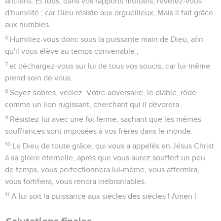
anciens. Et tous, dans vos rapports mutuels, revêtez-vous
d'humilité ; car Dieu résiste aux orgueilleux, Mais il fait grâce
aux humbles.
6
Humiliez-vous donc sous la puissante main de Dieu, afin
qu'il vous élève au temps convenable ;
7
et déchargez-vous sur lui de tous vos soucis, car lui-même
prend soin de vous.
8
Soyez sobres, veillez. Votre adversaire, le diable, rôde
comme un lion rugissant, cherchant qui il dévorera.
9
Résistez-lui avec une foi ferme, sachant que les mêmes
souffrances sont imposées à vos frères dans le monde.
10
Le Dieu de toute grâce, qui vous a appelés en Jésus Christ
à sa gloire éternelle, après que vous aurez souffert un peu
de temps, vous perfectionnera lui-même, vous affermira,
vous fortifiera, vous rendra inébranlables.
11
A lui soit la puissance aux siècles des siècles ! Amen !