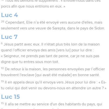
Tous les démons le supplièrent : « Envoie-nous dans ces
porcs afin que nous entrions en eux. »
Luc 4
26
Cependant, Elie n’a été envoyé vers aucune d'elles, mais
seulement vers une veuve de Sarepta, dans le pays de Sidon.
Luc 7
6
Jésus partit avec eux. Il n'était plus très loin de la maison
quand l’officier envoya des amis [vers lui] pour lui dire :
« Seigneur, ne prends pas tant de peine, car je ne suis pas
digne que tu entres sous mon toit.
10
De retour à la maison, les personnes envoyées par l’officier
trouvèrent l'esclave [qui avait été malade] en bonne santé.
19
Il en appela deux qu'il envoya vers Jésus pour lui dire : « Es-
tu celui qui doit venir ou devons-nous en attendre un autre ? »
Luc 15
15
Il alla se mettre au service d'un des habitants du pays, qui