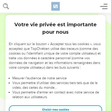
Votre vie privée est importante
pour nous
NE MANQUEZ PAS L’ÉVÉNEMENT
En cliquant sur le bouton « Accepter tous les cookies », vous
DE L’ANNÉE !
acceptez que TopChrétien utilise des traceurs (comme des
cookies ou l'identifiant unique de votre compte utilisateur) et
ET SI LEURS ERREURS POUVAIENT VOUS ÉVITER LES
traite vos données à caractère personnel (comme vos
VOTRES ?
données de navigation et les informations renseignées dans
votre compte utilisateur) dans les buts suivants :
On admire souvent les leaders pour leurs réussites, leur impact,
leur foi ou leur vision. Mais on voit moins les doutes, les erreurs
Mesurer l'audience de notre service
Vous permettre d'utiliser des services tiers tels que de la
et les saisons difficiles qu'ils ont traversés, alors même que ce
vidéo, des cartes du monde…
sont elles qui les ont façonnés.
Vous permettre d'entrer en contact avec notre service de
relation aux utilisateurs.
Dans cette conférence, leaders, entrepreneurs, et responsables
reviennent sur les erreurs marquantes de leur parcours et les
clés pour avancer avec plus de sagesse afin que leurs erreurs
Choisir mes cookies