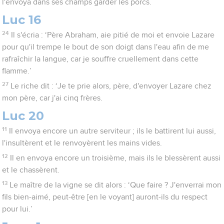
l'envoya dans ses champs garder les porcs.
Luc 16
24
Il s'écria : ‘Père Abraham, aie pitié de moi et envoie Lazare
pour qu'il trempe le bout de son doigt dans l'eau afin de me
rafraîchir la langue, car je souffre cruellement dans cette
flamme.’
27
Le riche dit : ‘Je te prie alors, père, d'envoyer Lazare chez
mon père, car j'ai cinq frères.
Luc 20
11
Il envoya encore un autre serviteur ; ils le battirent lui aussi,
l'insultèrent et le renvoyèrent les mains vides.
12
Il en envoya encore un troisième, mais ils le blessèrent aussi
et le chassèrent.
13
Le maître de la vigne se dit alors : ‘Que faire ? J'enverrai mon
fils bien-aimé, peut-être [en le voyant] auront-ils du respect
pour lui.’