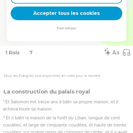
37
La quatrième année, au mois de Ziv, les fondements de la
maison de l'Éternel furent posés ;
Accepter tous les cookies
38
et la onzième année, au mois de Bul, qui est le huitième
mois, la maison fut achevée dans toutes ses parties et selon
Tout refuser
toute l'ordonnance à son égard. Et Salomon la bâtit en sept
ans.
1 Rois
7
Seuls les Évangiles sont disponibles en vidéo pour le moment.
La construction du palais royal
1
Et Salomon mit treize ans à bâtir sa propre maison, et il
acheva toute sa maison.
2
Et il bâtit la maison de la forêt du Liban, longue de cent
coudées, et large de cinquante coudées, et haute de trente
coudées, sur quatre rangs de colonnes de cèdre, et il y avait