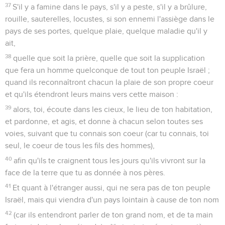
37
S'il y a famine dans le pays, s'il y a peste, s'il y a brûlure,
rouille, sauterelles, locustes, si son ennemi l'assiège dans le
pays de ses portes, quelque plaie, quelque maladie qu'il y
ait,
38
quelle que soit la prière, quelle que soit la supplication
que fera un homme quelconque de tout ton peuple Israël ;
quand ils reconnaîtront chacun la plaie de son propre coeur
et qu'ils étendront leurs mains vers cette maison :
39
alors, toi, écoute dans les cieux, le lieu de ton habitation,
et pardonne, et agis, et donne à chacun selon toutes ses
voies, suivant que tu connais son coeur (car tu connais, toi
seul, le coeur de tous les fils des hommes),
40
afin qu'ils te craignent tous les jours qu'ils vivront sur la
face de la terre que tu as donnée à nos pères.
41
Et quant à l'étranger aussi, qui ne sera pas de ton peuple
Israël, mais qui viendra d'un pays lointain à cause de ton nom
42
(car ils entendront parler de ton grand nom, et de ta main