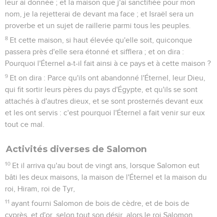
leur ai donnée ; et la maison que j'ai sanctifiée pour mon
nom, je la rejetterai de devant ma face ; et Israël sera un
proverbe et un sujet de raillerie parmi tous les peuples.
8
Et cette maison, si haut élevée qu'elle soit, quiconque
passera près d'elle sera étonné et sifflera ; et on dira :
Pourquoi l'Éternel a-t-il fait ainsi à ce pays et à cette maison ?
9
Et on dira : Parce qu'ils ont abandonné l'Éternel, leur Dieu,
qui fit sortir leurs pères du pays d'Égypte, et qu'ils se sont
attachés à d'autres dieux, et se sont prosternés devant eux
et les ont servis : c'est pourquoi l'Éternel a fait venir sur eux
tout ce mal.
Activités diverses de Salomon
10
Et il arriva qu'au bout de vingt ans, lorsque Salomon eut
bâti les deux maisons, la maison de l'Éternel et la maison du
roi, Hiram, roi de Tyr,
11
ayant fourni Salomon de bois de cèdre, et de bois de
cyprès, et d'or, selon tout son désir, alors le roi Salomon