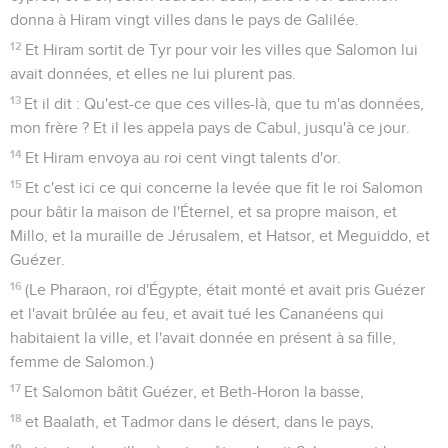
donna à Hiram vingt villes dans le pays de Galilée.
12
Et Hiram sortit de Tyr pour voir les villes que Salomon lui
avait données, et elles ne lui plurent pas.
13
Et il dit : Qu'est-ce que ces villes-là, que tu m'as données,
mon frère ? Et il les appela pays de Cabul, jusqu'à ce jour.
14
Et Hiram envoya au roi cent vingt talents d'or.
15
Et c'est ici ce qui concerne la levée que fit le roi Salomon
pour bâtir la maison de l'Éternel, et sa propre maison, et
Millo, et la muraille de Jérusalem, et Hatsor, et Meguiddo, et
Guézer.
16
(Le Pharaon, roi d'Égypte, était monté et avait pris Guézer
et l'avait brûlée au feu, et avait tué les Cananéens qui
habitaient la ville, et l'avait donnée en présent à sa fille,
femme de Salomon.)
17
Et Salomon bâtit Guézer, et Beth-Horon la basse,
18
et Baalath, et Tadmor dans le désert, dans le pays,
19