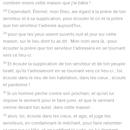
combien moins cette maison que j'ai bâtie !
28
Cependant, Éternel, mon Dieu, aie égard à la prière de ton
serviteur et à sa supplication, pour écouter le cri et la prière
que ton serviteur t'adresse aujourd'hui,
29
pour que tes yeux soient ouverts nuit et jour sur cette
maison, sur le lieu dont tu as dit : Mon nom sera là, -pour
écouter la prière que ton serviteur t'adressera en se tournant
vers ce lieu-ci.
30
Et écoute la supplication de ton serviteur et de ton peuple
Israël, qu'ils t'adresseront en se tournant vers ce lieu-ci ; toi,
écoute dans le lieu de ton habitation, dans les cieux ; écoute
et pardonne !
31
Si un homme pèche contre son prochain, et qu'on lui
impose le serment pour le faire jurer, et que le serment
vienne devant ton autel, dans cette maison :
32
alors, toi, écoute dans les cieux, et agis, et juge tes
serviteurs, en condamnant le méchant, pour faire retomber
sa voie sur sa tête, et en justifiant le juste, en lui donnant