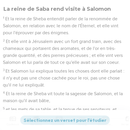
La reine de Saba rend visite à Salomon
1
Et la reine de Sheba entendit parler de la renommée de
Salomon, en relation avec le nom de l'Éternel, et elle vint
pour l'éprouver par des énigmes.
2
Et elle vint à Jérusalem avec un fort grand train, avec des
chameaux qui portaient des aromates, et de l'or en très-
grande quantité, et des pierres précieuses ; et elle vint vers
Salomon et lui parla de tout ce qu'elle avait sur son coeur.
3
Et Salomon lui expliqua toutes les choses dont elle parlait :
il n'y eut pas une chose cachée pour le roi, pas une chose
qu'il ne lui expliquât.
4
Et la reine de Sheba vit toute la sagesse de Salomon, et la
maison qu'il avait bâtie,
5
et les mets de sa table, et la tenue de ses serviteurs, et
l'ordre de service des officiers, et leurs vêtements, et ses
échansons, et la rampe par laquelle il montait dans la maison
Contenus
Versions
Commentaires
Strong
Dictionnaire