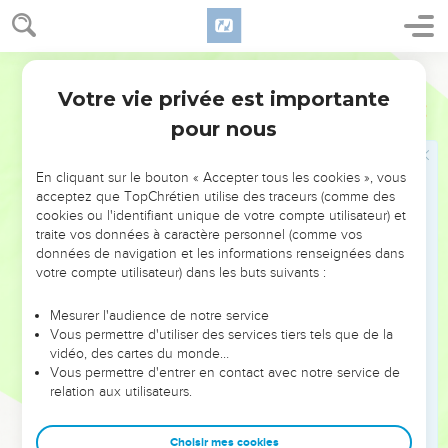
31
Et, pour l'entrée de l'oracle, il fit des portes de bois
d'olivier. Le linteau et les poteaux occupaient un cinquième
de la largeur de la maison.
Darby
32
Et les deux battants étaient de bois d'olivier ; et il sculpta
Votre vie privée est importante
1 Rois
6
dessus des figures de chérubins, et de palmiers, et de fleurs
pour nous
entr'ouvertes, et recouvrit d'or le tout, et étendit l'or sur les
chérubins et sur les palmiers.
En cliquant sur le bouton « Accepter tous les cookies », vous
33
Et il fit de même, à l'entrée du temple, des poteaux en bois
acceptez que TopChrétien utilise des traceurs (comme des
cookies ou l'identifiant unique de votre compte utilisateur) et
d'olivier occupant un quart de la largeur de la maison,
traite vos données à caractère personnel (comme vos
34
et deux battants en bois de cyprès ; les deux vantaux de
données de navigation et les informations renseignées dans
l'un des battants tournaient sur eux-mêmes, et les deux
votre compte utilisateur) dans les buts suivants :
vantaux de l'autre battant tournaient sur eux-mêmes.
Mesurer l'audience de notre service
35
Et il sculpta dessus des chérubins et des palmiers, et des
Vous permettre d'utiliser des services tiers tels que de la
fleurs entr'ouvertes, et recouvrit le tout avec de l'or appliqué
vidéo, des cartes du monde…
Vous permettre d'entrer en contact avec notre service de
sur la sculpture.
relation aux utilisateurs.
36
Et il bâtit le parvis intérieur de trois rangées de pierres de
taille et d'une rangée de poutres de cèdre.
Choisir mes cookies