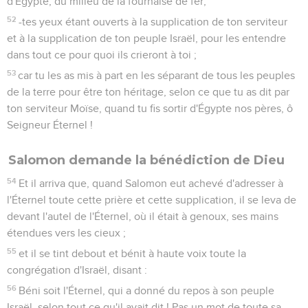
d'Égypte, du milieu de la fournaise de fer,
52
-tes yeux étant ouverts à la supplication de ton serviteur
et à la supplication de ton peuple Israël, pour les entendre
dans tout ce pour quoi ils crieront à toi ;
53
car tu les as mis à part en les séparant de tous les peuples
de la terre pour être ton héritage, selon ce que tu as dit par
ton serviteur Moïse, quand tu fis sortir d'Égypte nos pères, ô
Seigneur Éternel !
Salomon demande la bénédiction de Dieu
54
Et il arriva que, quand Salomon eut achevé d'adresser à
l'Éternel toute cette prière et cette supplication, il se leva de
devant l'autel de l'Éternel, où il était à genoux, ses mains
étendues vers les cieux ;
55
et il se tint debout et bénit à haute voix toute la
congrégation d'Israël, disant :
56
Béni soit l'Éternel, qui a donné du repos à son peuple
Israël, selon tout ce qu'il avait dit ! Pas un mot de toute sa