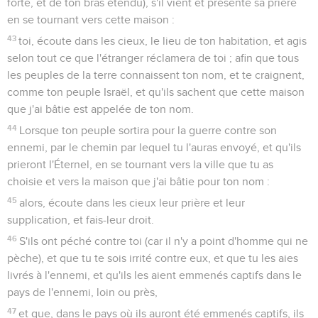
forte, et de ton bras étendu), s'il vient et présente sa prière
en se tournant vers cette maison :
43
toi, écoute dans les cieux, le lieu de ton habitation, et agis
selon tout ce que l'étranger réclamera de toi ; afin que tous
les peuples de la terre connaissent ton nom, et te craignent,
comme ton peuple Israël, et qu'ils sachent que cette maison
que j'ai bâtie est appelée de ton nom.
44
Lorsque ton peuple sortira pour la guerre contre son
ennemi, par le chemin par lequel tu l'auras envoyé, et qu'ils
prieront l'Éternel, en se tournant vers la ville que tu as
choisie et vers la maison que j'ai bâtie pour ton nom :
45
alors, écoute dans les cieux leur prière et leur
supplication, et fais-leur droit.
46
S'ils ont péché contre toi (car il n'y a point d'homme qui ne
pèche), et que tu te sois irrité contre eux, et que tu les aies
livrés à l'ennemi, et qu'ils les aient emmenés captifs dans le
pays de l'ennemi, loin ou près,
47
et que, dans le pays où ils auront été emmenés captifs, ils