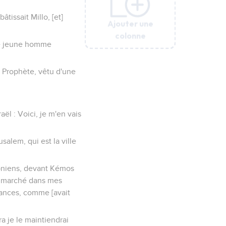
âtissait Millo, [et]
Ajouter une
Ajouter une
Ajouter une
Ajouter une
Ajouter une
Ajouter une
colonne
colonne
colonne
colonne
colonne
colonne
 ce jeune homme
, Prophète, vêtu d'une
raël : Voici, je m'en vais
salem, qui est la ville
doniens, devant Kémos
nt marché dans mes
nnances, comme [avait
ra je le maintiendrai