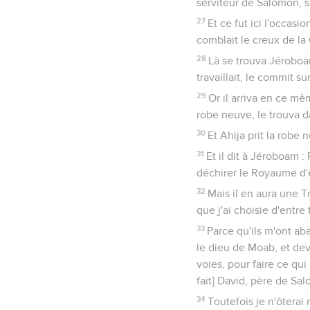
serviteur de Salomon, s
27
Et ce fut ici l'occasi
comblait le creux de la
28
Là se trouva Jéroboa
travaillait, le commit s
29
Or il arriva en ce m
robe neuve, le trouva d
30
Et Ahija prit la robe 
31
Et il dit à Jéroboam : 
déchirer le Royaume d'e
32
Mais il en aura une T
que j'ai choisie d'entre 
33
Parce qu'ils m'ont a
le dieu de Moab, et de
voies, pour faire ce qu
fait] David, père de Sa
34
Toutefois je n'ôterai