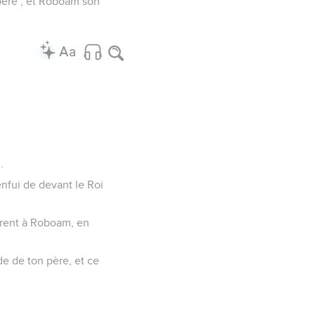
 père ; et Roboam son
.
enfui de devant le Roi
lèrent à Roboam, en
de de ton père, et ce