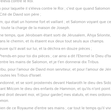
'éleva contre le Roi.
on pour laquelle il s'éleva contre le Roi ; c'est que quand Salomon b
 Cité de David son père ;
m, qui était un homme fort et vaillant ; et Salomon voyant que
ur toute la charge de la maison de Joseph.
ême temps, que Jéroboam étant sorti de Jérusalem, Ahija Silonite
ans le chemin, et ils étaient eux deux tout seuls aux champs.
neuve qu'il avait sur lui, et la déchira en douze pièces ;
Prends-en pour toi dix pièces ; car ainsi a dit l'Eternel le Dieu d'Is
ntre les mains de Salomon, et je t'en donnerai dix Tribus.
ribu, pour l'amour de David mon serviteur, et pour l'amour de Jéru
toutes les Tribus d'Israël.
bandonné, et se sont prosternés devant Hastaroth le dieu des Si
vant Milcom le dieu des enfants de Hammon, et qu'ils n'ont poi
i est droit devant moi, et [pour garder] mes statuts, et mes ordo
lomon.
 rien de ce Royaume d'entre ses mains ; car tout le temps qu'il viv