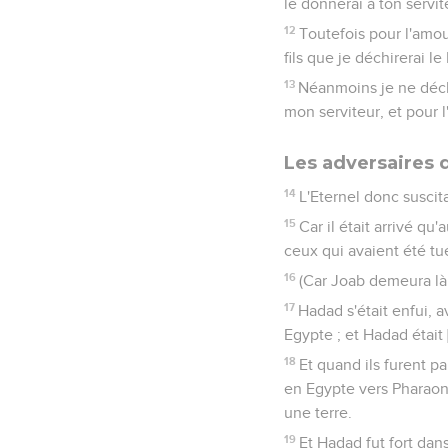
le donnerai à ton servit
12
Toutefois pour l'amou
fils que je déchirerai l
13
Néanmoins je ne déchi
mon serviteur, et pour l
Les adversaires
14
L'Eternel donc suscit
15
Car il était arrivé q
ceux qui avaient été tu
16
(Car Joab demeura là 
17
Hadad s'était enfui, 
Egypte ; et Hadad était [
18
Et quand ils furent pa
en Egypte vers Pharaon 
une terre.
19
Et Hadad fut fort dan