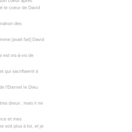
 son coeur après
té le coeur de David
ination des
omme [avait fait] David
 est vis-à-vis de
 qui sacrifiaient à
de l'Eternel le Dieu
res dieux ; mais il ne
ance et mes
 soit plus à toi, et je