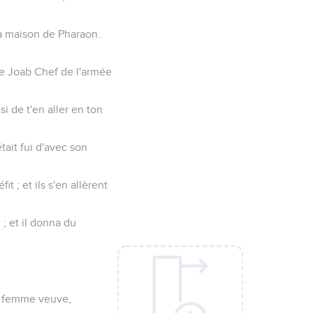
la maison de Pharaon.
ue Joab Chef de l'armée
i de t'en aller en ton
tait fui d'avec son
 ; et ils s'en allèrent
; et il donna du
a, femme veuve,