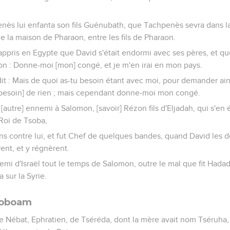
enès lui enfanta son fils Guénubath, que Tachpenès sevra dans 
e la maison de Pharaon, entre les fils de Pharaon.
ppris en Egypte que David s'était endormi avec ses pères, et q
raon : Donne-moi [mon] congé, et je m'en irai en mon pays.
it : Mais de quoi as-tu besoin étant avec moi, pour demander ains
n'ai besoin] de rien ; mais cependant donne-moi mon congé.
[autre] ennemi à Salomon, [savoir] Rézon fils d'Eljadah, qui s'en é
Roi de Tsoba,
 contre lui, et fut Chef de quelques bandes, quand David les défit
nt, et y régnèrent.
mi d'Israël tout le temps de Salomon, outre le mal que fit Hadad 
a sur la Syrie.
éroboam
de Nébat, Ephratien, de Tséréda, dont la mère avait nom Tséruh