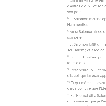
Car il arriva sur le t
d'autres dieux ; et son
son père.
5
Et Salomon marcha apr
Hammonites.
6
Ainsi Salomon fit ce qu
son père.
7
Et Salomon bâtit un ha
Jérusalem ; et à Molec
8
Il en fit de même pour
leurs dieux.
9
C'est pourquoi l'Etern
d'Israël, qui lui était ap
10
Et qui même lui avait
garda point ce que l'Et
11
Et l'Eternel dit à Sal
ordonnances que je t'ava