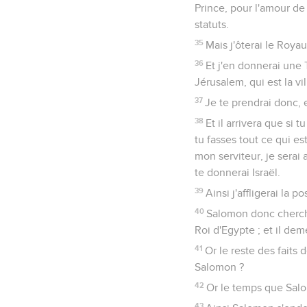
Prince, pour l'amour de
statuts.
35
Mais j'ôterai le Royau
36
Et j'en donnerai une 
Jérusalem, qui est la v
37
Je te prendrai donc, e
38
Et il arrivera que si
tu fasses tout ce qui 
mon serviteur, je serai 
te donnerai Israël.
39
Ainsi j'affligerai la 
40
Salomon donc chercha
Roi d'Egypte ; et il de
41
Or le reste des faits d
Salomon ?
42
Or le temps que Salo
43