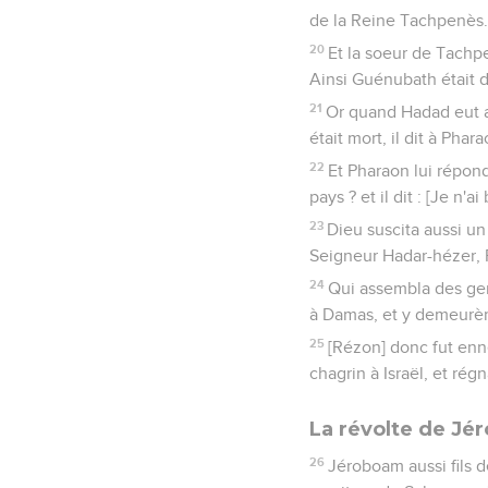
de la Reine Tachpenès.
20
Et la soeur de Tachp
Ainsi Guénubath était d
21
Or quand Hadad eut a
était mort, il dit à Pha
22
Et Pharaon lui répond
pays ? et il dit : [Je 
23
Dieu suscita aussi un 
Seigneur Hadar-hézer, 
24
Qui assembla des gens
à Damas, et y demeurère
25
[Rézon] donc fut enne
chagrin à Israël, et régn
La révolte de J
26
Jéroboam aussi fils 