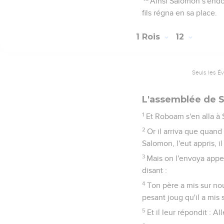
Ainsi Salomon s'endor
fils régna en sa place.
1 Rois
12
Seuls les É
L'assemblée de 
1
Et Roboam s'en alla à S
2
Or il arriva que quand
Salomon, l'eut appris, i
3
Mais on l'envoya appel
disant :
4
Ton père a mis sur nou
pesant joug qu'il a mis 
5
Et il leur répondit : Al