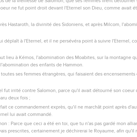
emps de la vieillesse de Salomon, que ses femmes firent détourner
 coeur ne fut point droit devant l'Eternel son Dieu, comme avait é
ès Hastaroth, la divinité des Sidoniens, et après Milcom, l'abom
i déplaît à l'Eternel, et il ne persévéra point à suivre l'Eternel, c
ut lieu à Kémos, l'abomination des Moabites, sur la montagne qui
, l'abomination des enfants de Hammon.
 toutes ses femmes étrangères, qui faisaient des encensements et
el fut irrité contre Salomon, parce qu'il avait détourné son coeur 
paru deux fois ;
 fait ce commandement exprès, qu'il ne marchât point après d'aut
ernel lui avait commandé.
omon : Parce que ceci a été en toi, que tu n'as pas gardé mon alli
is prescrites, certainement je déchirerai le Royaume, afin qu'il ne