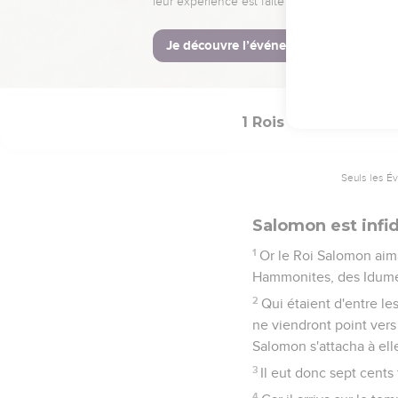
fermiers du Roi se payai
29
Mais chaque chariot m
cinquante ; et ainsi on 
de Syrie.
1 Rois
11
Seuls les É
Salomon est infi
1
Or le Roi Salomon aima
Hammonites, des Idumé
2
Qui étaient d'entre les
ne viendront point vers 
Salomon s'attacha à elle
3
Il eut donc sept cents
4