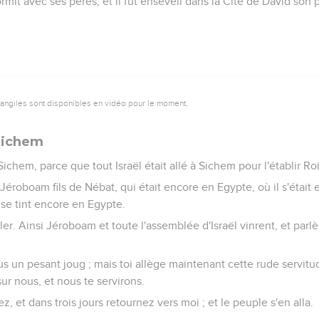
mit avec ses pères, et il fut enseveli dans la Cité de David son
vangiles sont disponibles en vidéo pour le moment.
Sichem
ichem, parce que tout Israël était allé à Sichem pour l'établir Roi
 Jéroboam fils de Nébat, qui était encore en Egypte, où il s'était 
l se tint encore en Egypte.
er. Ainsi Jéroboam et toute l'assemblée d'Israël vinrent, et par
s un pesant joug ; mais toi allège maintenant cette rude servitu
sur nous, et nous te servirons.
lez, et dans trois jours retournez vers moi ; et le peuple s'en alla.