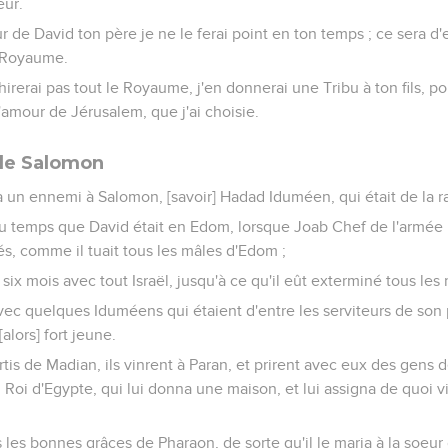
eur.
r de David ton père je ne le ferai point en ton temps ; ce sera d'
e Royaume.
rerai pas tout le Royaume, j'en donnerai une Tribu à ton fils, p
'amour de Jérusalem, que j'ai choisie.
 de Salomon
a un ennemi à Salomon, [savoir] Hadad Iduméen, qui était de la 
u'au temps que David était en Edom, lorsque Joab Chef de l'armée
és, comme il tuait tous les mâles d'Edom ;
six mois avec tout Israël, jusqu'à ce qu'il eût exterminé tous les
avec quelques Iduméens qui étaient d'entre les serviteurs de son 
alors] fort jeune.
rtis de Madian, ils vinrent à Paran, et prirent avec eux des gens d
Roi d'Egypte, qui lui donna une maison, et lui assigna de quoi vi
s les bonnes grâces de Pharaon, de sorte qu'il le maria à la soeu