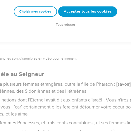
ent en fil.
ontait et sortait d'Egypte pour six cents [pièces] d'argent, et c
Accepter tous les cookies
Choisir mes cookies
en tirait par le moyen de ses fermiers pour tous les Rois des Héth
Tout refuser
vangiles sont disponibles en vidéo pour le moment.
dèle au Seigneur
 plusieurs femmes étrangères, outre la fille de Pharaon ; [savoir
ènnes, des Sidoniènnes et des Héthiènes ;
 nations dont l'Eternel avait dit aux enfants d'Israël : Vous n'irez p
vous ; [car] certainement elles feraient détourner votre coeur po
s, et les aima.
 femmes Princesses, et trois cents concubines ; et ses femmes fi