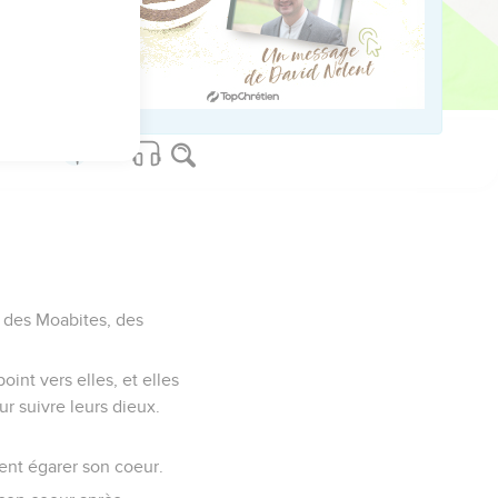
haque cheval pour cent
iens, et pour les Rois
] des Moabites, des
oint vers elles, et elles
ur suivre leurs dieux.
rent égarer son coeur.