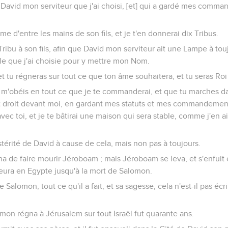
 David mon serviteur que j'ai choisi, [et] qui a gardé mes comm
me d'entre les mains de son fils, et je t'en donnerai dix Tribus.
Tribu à son fils, afin que David mon serviteur ait une Lampe à to
ille que j'ai choisie pour y mettre mon Nom.
t tu régneras sur tout ce que ton âme souhaitera, et tu seras Roi 
 tu m'obéis en tout ce que je te commanderai, et que tu marches 
est droit devant moi, en gardant mes statuts et mes commandemen
avec toi, et je te bâtirai une maison qui sera stable, comme j'en ai 
postérité de David à cause de cela, mais non pas à toujours.
 de faire mourir Jéroboam ; mais Jéroboam se leva, et s'enfuit 
meura en Egypte jusqu'à la mort de Salomon.
e Salomon, tout ce qu'il a fait, et sa sagesse, cela n'est-il pas écri
mon régna à Jérusalem sur tout Israël fut quarante ans.