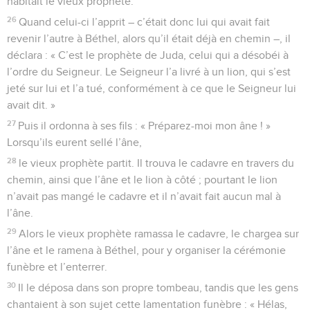
habitait le vieux prophète.
26
Quand celui-ci l’apprit – c’était donc lui qui avait fait
revenir l’autre à Béthel, alors qu’il était déjà en chemin –, il
déclara : « C’est le prophète de Juda, celui qui a désobéi à
l’ordre du Seigneur. Le Seigneur l’a livré à un lion, qui s’est
jeté sur lui et l’a tué, conformément à ce que le Seigneur lui
avait dit. »
27
Puis il ordonna à ses fils : « Préparez-moi mon âne ! »
Lorsqu’ils eurent sellé l’âne,
28
le vieux prophète partit. Il trouva le cadavre en travers du
chemin, ainsi que l’âne et le lion à côté ; pourtant le lion
n’avait pas mangé le cadavre et il n’avait fait aucun mal à
l’âne.
29
Alors le vieux prophète ramassa le cadavre, le chargea sur
l’âne et le ramena à Béthel, pour y organiser la cérémonie
funèbre et l’enterrer.
30
Il le déposa dans son propre tombeau, tandis que les gens
chantaient à son sujet cette lamentation funèbre : « Hélas,