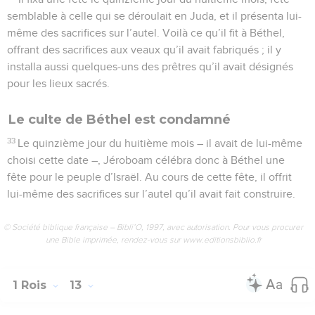
semblable à celle qui se déroulait en Juda, et il présenta lui-
même des sacrifices sur l’autel. Voilà ce qu’il fit à Béthel,
offrant des sacrifices aux veaux qu’il avait fabriqués ; il y
installa aussi quelques-uns des prêtres qu’il avait désignés
pour les lieux sacrés.
Le culte de Béthel est condamné
33
Le quinzième jour du huitième mois – il avait de lui-même
choisi cette date –, Jéroboam célébra donc à Béthel une
fête pour le peuple d’Israël. Au cours de cette fête, il offrit
lui-même des sacrifices sur l’autel qu’il avait fait construire.
© Société biblique française – Bibli’O, 1997, avec autorisation. Pour vous procurer
une Bible imprimée, rendez-vous sur www.editionsbiblio.fr
1 Rois
13