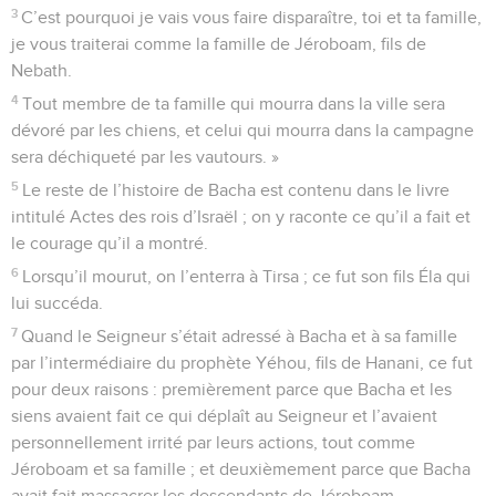
3
C’est pourquoi je vais vous faire disparaître, toi et ta famille,
je vous traiterai comme la famille de Jéroboam, fils de
Nebath.
4
Tout membre de ta famille qui mourra dans la ville sera
dévoré par les chiens, et celui qui mourra dans la campagne
sera déchiqueté par les vautours. »
5
Le reste de l’histoire de Bacha est contenu dans le livre
intitulé Actes des rois d’Israël ; on y raconte ce qu’il a fait et
le courage qu’il a montré.
6
Lorsqu’il mourut, on l’enterra à Tirsa ; ce fut son fils Éla qui
lui succéda.
7
Quand le Seigneur s’était adressé à Bacha et à sa famille
par l’intermédiaire du prophète Yéhou, fils de Hanani, ce fut
pour deux raisons : premièrement parce que Bacha et les
siens avaient fait ce qui déplaît au Seigneur et l’avaient
personnellement irrité par leurs actions, tout comme
Jéroboam et sa famille ; et deuxièmement parce que Bacha
avait fait massacrer les descendants de Jéroboam.