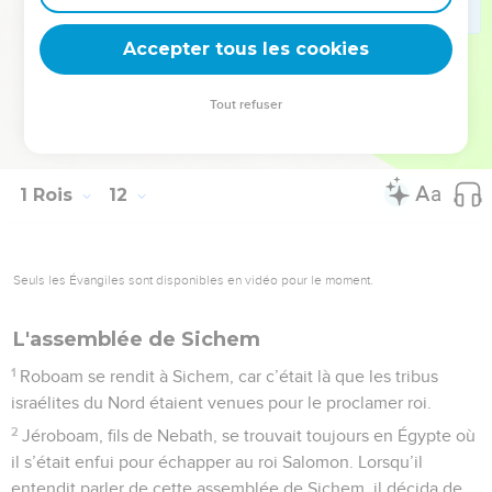
43
Lorsqu’il mourut, on l’enterra près de son père, dans la
Accepter tous les cookies
Cité de David ; ce fut son fils Roboam qui lui succéda.
© Société biblique française – Bibli’O, 1997, avec autorisation. Pour vous procurer
Tout refuser
une Bible imprimée, rendez-vous sur www.editionsbiblio.fr
1 Rois
12
Seuls les Évangiles sont disponibles en vidéo pour le moment.
L'assemblée de Sichem
1
Roboam se rendit à Sichem, car c’était là que les tribus
israélites du Nord étaient venues pour le proclamer roi.
2
Jéroboam, fils de Nebath, se trouvait toujours en Égypte où
il s’était enfui pour échapper au roi Salomon. Lorsqu’il
entendit parler de cette assemblée de Sichem, il décida de