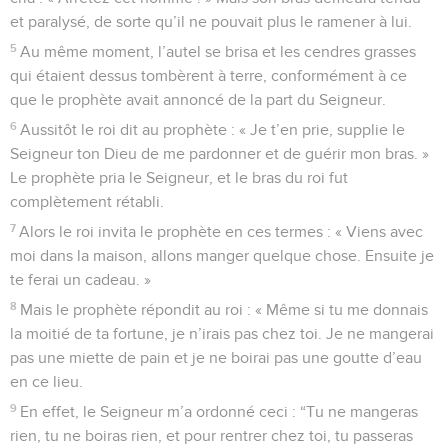
et paralysé, de sorte qu’il ne pouvait plus le ramener à lui.
5
Au même moment, l’autel se brisa et les cendres grasses
qui étaient dessus tombèrent à terre, conformément à ce
que le prophète avait annoncé de la part du Seigneur.
6
Aussitôt le roi dit au prophète : « Je t’en prie, supplie le
Seigneur ton Dieu de me pardonner et de guérir mon bras. »
Le prophète pria le Seigneur, et le bras du roi fut
complètement rétabli.
7
Alors le roi invita le prophète en ces termes : « Viens avec
moi dans la maison, allons manger quelque chose. Ensuite je
te ferai un cadeau. »
8
Mais le prophète répondit au roi : « Même si tu me donnais
la moitié de ta fortune, je n’irais pas chez toi. Je ne mangerai
pas une miette de pain et je ne boirai pas une goutte d’eau
en ce lieu.
9
En effet, le Seigneur m’a ordonné ceci : “Tu ne mangeras
rien, tu ne boiras rien, et pour rentrer chez toi, tu passeras