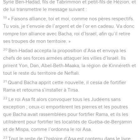
Syrie Ben-Hadad, fils de Tabrimmon et petit-fils de Hézion, et
de lui transmettre le message suivant :
19
« Faisons alliance, toi et moi, comme nos pères respectifs.
Tu vois, je t’envoie de l’argent et de l’or en cadeau. Va donc
rompre ton alliance avec Bacha, roi d’Israël, afin qu’il retire
ses troupes de mon territoire. »
20
Ben-Hadad accepta la proposition d’Asa et envoya les
chefs de ses forces armées attaquer les villes d’Israël. Ils
prirent Yon, Dan, Abel-Beth-Maaka, la région de Kinnéreth et
tout le reste du territoire de Neftali.
21
Quand Bacha apprit cette nouvelle, il cessa de fortifier
Rama et retourna s’installer à Tirsa.
22
Le roi Asa fit alors convoquer tous les Judéens sans
exception ; ceux-ci emportèrent les pierres et les poutres
que Bacha avait rassemblées pour fortifier Rama, et ils les
utilisèrent pour fortifier les localités de Guéba-de-Benjamin
et de Mispa, comme l’ordonna le roi Asa.
23
Tout le reste de l’histoire d’Asa est contenu dans le livre