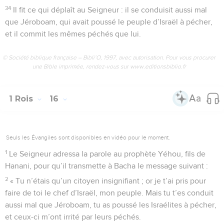
34
Il fit ce qui déplaît au Seigneur : il se conduisit aussi mal
que Jéroboam, qui avait poussé le peuple d’Israël à pécher,
et il commit les mêmes péchés que lui.
© Société biblique française – Bibli’O, 1997, avec autorisation. Pour vous procurer
une Bible imprimée, rendez-vous sur www.editionsbiblio.fr
1 Rois
16
Seuls les Évangiles sont disponibles en vidéo pour le moment.
1
Le Seigneur adressa la parole au prophète Yéhou, fils de
Hanani, pour qu’il transmette à Bacha le message suivant :
2
« Tu n’étais qu’un citoyen insignifiant ; or je t’ai pris pour
faire de toi le chef d’Israël, mon peuple. Mais tu t’es conduit
aussi mal que Jéroboam, tu as poussé les Israélites à pécher,
et ceux-ci m’ont irrité par leurs péchés.