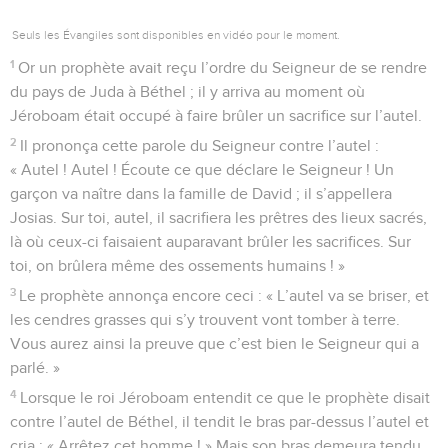
Seuls les Évangiles sont disponibles en vidéo pour le moment.
1
Or un prophète avait reçu l’ordre du Seigneur de se rendre
du pays de Juda à Béthel ; il y arriva au moment où
Jéroboam était occupé à faire brûler un sacrifice sur l’autel.
2
Il prononça cette parole du Seigneur contre l’autel :
« Autel ! Autel ! Écoute ce que déclare le Seigneur ! Un
garçon va naître dans la famille de David ; il s’appellera
Josias. Sur toi, autel, il sacrifiera les prêtres des lieux sacrés,
là où ceux-ci faisaient auparavant brûler les sacrifices. Sur
toi, on brûlera même des ossements humains ! »
3
Le prophète annonça encore ceci : « L’autel va se briser, et
les cendres grasses qui s’y trouvent vont tomber à terre.
Vous aurez ainsi la preuve que c’est bien le Seigneur qui a
parlé. »
4
Lorsque le roi Jéroboam entendit ce que le prophète disait
contre l’autel de Béthel, il tendit le bras par-dessus l’autel et
cria : « Arrêtez cet homme ! » Mais son bras demeura tendu