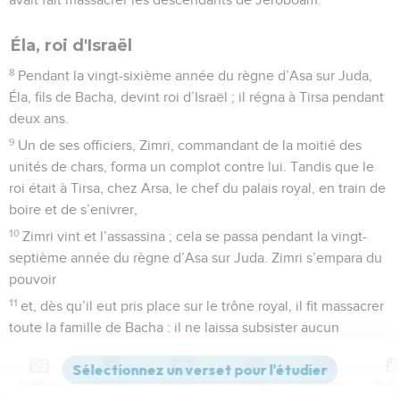
Éla, roi d'Israël
8
Pendant la vingt-sixième année du règne d’Asa sur Juda,
Éla, fils de Bacha, devint roi d’Israël ; il régna à Tirsa pendant
deux ans.
9
Un de ses officiers, Zimri, commandant de la moitié des
unités de chars, forma un complot contre lui. Tandis que le
roi était à Tirsa, chez Arsa, le chef du palais royal, en train de
boire et de s’enivrer,
10
Zimri vint et l’assassina ; cela se passa pendant la vingt-
septième année du règne d’Asa sur Juda. Zimri s’empara du
pouvoir
11
et, dès qu’il eut pris place sur le trône royal, il fit massacrer
toute la famille de Bacha : il ne laissa subsister aucun
homme, enfant ou adulte, ni dans sa parenté ni parmi ses
partisans.
Contenus
Versions
Commentaires
Strong
Dictionnaire
12
Zimri extermina donc toute la famille de Bacha,