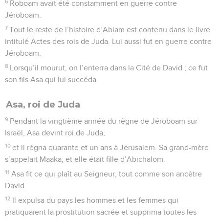
6
Roboam avait été constamment en guerre contre
Jéroboam.
7
Tout le reste de l’histoire d’Abiam est contenu dans le livre
intitulé Actes des rois de Juda. Lui aussi fut en guerre contre
Jéroboam.
8
Lorsqu’il mourut, on l’enterra dans la Cité de David ; ce fut
son fils Asa qui lui succéda.
Asa, roi de Juda
9
Pendant la vingtième année du règne de Jéroboam sur
Israël, Asa devint roi de Juda,
10
et il régna quarante et un ans à Jérusalem. Sa grand-mère
s’appelait Maaka, et elle était fille d’Abichalom.
11
Asa fit ce qui plaît au Seigneur, tout comme son ancêtre
David.
12
Il expulsa du pays les hommes et les femmes qui
pratiquaient la prostitution sacrée et supprima toutes les