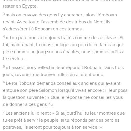
rester en Égypte,
3
mais on envoya des gens l’y chercher ; alors Jéroboam
revint. Avec toute l’assemblée des tribus du Nord, ils
s’adressèrent à Roboam en ces termes :
4
« Ton père nous a toujours traités comme des esclaves. Si
toi, maintenant, tu nous soulages un peu de ce fardeau qui
pèse comme un joug sur nos épaules, nous sommes prêts à
te servir. » –
5
« Laissez-moi y réfléchir, leur répondit Roboam. Dans trois
jours, revenez me trouver. » Ils s’en allèrent donc.
6
Le roi Roboam demanda conseil aux anciens qui avaient
entouré son père Salomon lorsqu’il vivait encore ; il leur posa
la question suivante : « Quelle réponse me conseillez-vous
de donner à ces gens ? »
7
Les anciens lui dirent : « Si aujourd’hui tu leur montres que
tu es prêt à servir le peuple, si tu réponds par des paroles
positives, ils seront pour toujours à ton service. »