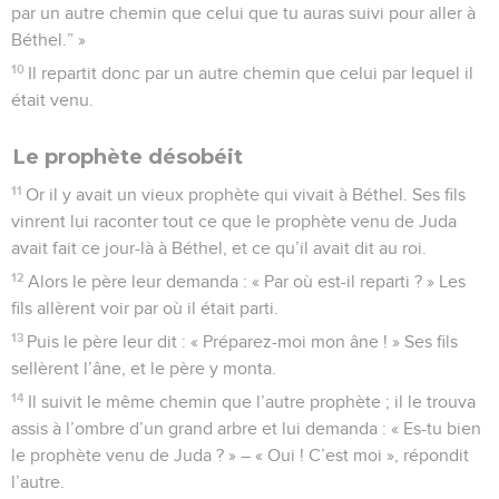
par un autre chemin que celui que tu auras suivi pour aller à
Béthel.” »
10
Il repartit donc par un autre chemin que celui par lequel il
était venu.
Le prophète désobéit
11
Or il y avait un vieux prophète qui vivait à Béthel. Ses fils
vinrent lui raconter tout ce que le prophète venu de Juda
avait fait ce jour-là à Béthel, et ce qu’il avait dit au roi.
12
Alors le père leur demanda : « Par où est-il reparti ? » Les
fils allèrent voir par où il était parti.
13
Puis le père leur dit : « Préparez-moi mon âne ! » Ses fils
sellèrent l’âne, et le père y monta.
14
Il suivit le même chemin que l’autre prophète ; il le trouva
assis à l’ombre d’un grand arbre et lui demanda : « Es-tu bien
le prophète venu de Juda ? » – « Oui ! C’est moi », répondit
l’autre.