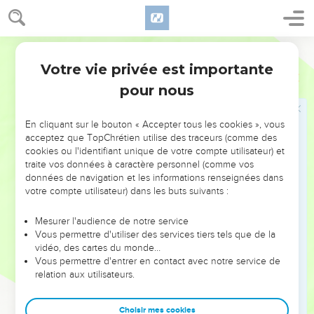
le désires : tu régneras sur les dix tribus d’Israël.
38
Si tu écoutes tout ce que je te dirai, si tu suis le chemin
que je t’indiquerai, si tu agis loyalement envers moi, si tu
Français Courant
obéis aux lois et aux commandements que je te donnerai,
Votre vie privée est importante
1 Rois
11
comme le faisait mon serviteur David, alors je serai avec toi,
pour nous
et je te promets que tes descendants régneront pour
toujours, comme ceux de David. Je te donnerai les dix tribus
d’Israël
En cliquant sur le bouton « Accepter tous les cookies », vous
acceptez que TopChrétien utilise des traceurs (comme des
39
pour humilier les descendants de David – mais je ne les
cookies ou l'identifiant unique de votre compte utilisateur) et
humilierai pas pour toujours –.” »
traite vos données à caractère personnel (comme vos
données de navigation et les informations renseignées dans
40
Salomon chercha alors à faire mourir Jéroboam ; mais ce
votre compte utilisateur) dans les buts suivants :
dernier s’enfuit en Égypte et se réfugia auprès de Chichac,
le roi de ce pays ; il y resta jusqu’à la mort de Salomon.
Mesurer l'audience de notre service
Vous permettre d'utiliser des services tiers tels que de la
41
Le reste de l’histoire de Salomon est contenu dans le livre
vidéo, des cartes du monde…
intitulé Actes de Salomon ; on y parle de tout ce qu’il a fait et
Vous permettre d'entrer en contact avec notre service de
de la sagesse qui était la sienne.
relation aux utilisateurs.
42
Salomon régna pendant quarante ans à Jérusalem sur
l’ensemble du peuple d’Israël.
Choisir mes cookies