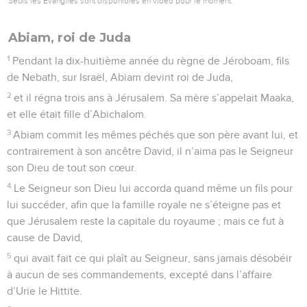
Seuls les Évangiles sont disponibles en vidéo pour le moment.
Abiam, roi de Juda
1
Pendant la dix-huitième année du règne de Jéroboam, fils
de Nebath, sur Israël, Abiam devint roi de Juda,
2
et il régna trois ans à Jérusalem. Sa mère s’appelait Maaka,
et elle était fille d’Abichalom.
3
Abiam commit les mêmes péchés que son père avant lui, et
contrairement à son ancêtre David, il n’aima pas le Seigneur
son Dieu de tout son cœur.
4
Le Seigneur son Dieu lui accorda quand même un fils pour
lui succéder, afin que la famille royale ne s’éteigne pas et
que Jérusalem reste la capitale du royaume ; mais ce fut à
cause de David,
5
qui avait fait ce qui plaît au Seigneur, sans jamais désobéir
à aucun de ses commandements, excepté dans l’affaire
d’Urie le Hittite.