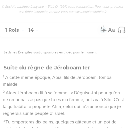
© Société biblique française – Bibli’O, 1997, avec autorisation. Pour vous procurer
une Bible imprimée, rendez-vous sur www.editionsbiblio.fr
1 Rois
14
Seuls les Évangiles sont disponibles en vidéo pour le moment.
Suite du règne de Jéroboam Ier
1
A cette même époque, Abia, fils de Jéroboam, tomba
malade.
2
Alors Jéroboam dit à sa femme : « Déguise-toi pour qu’on
ne reconnaisse pas que tu es ma femme, puis va à Silo. C’est
là qu’habite le prophète Ahia, celui qui m’a annoncé que je
régnerais sur le peuple d’Israël.
3
Tu emporteras dix pains, quelques gâteaux et un pot de