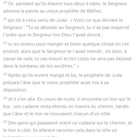
20
Or, pendant qu’ils étaient tous deux à table, le Seigneur
adressa la parole au vieux prophète de Béthel,
21
qui dit à celui venu de Juda : « Voici ce que déclare le
Seigneur : “Tu as désobéi au Seigneur, tu n’as pas respecté
l’ordre que le Seigneur ton Dieu t’avait donné ;
22
tu es revenu pour manger et boire quelque chose en cet
endroit, alors que le Seigneur te l’avait interdit ; eh bien, à
cause de cela, tu vas mourir et ton corps ne sera pas déposé
dans le tombeau de tes ancêtres.” »
23
Après qu’ils eurent mangé et bu, le prophète de Juda
prépara l’âne que le vieux prophète avait mis à sa
disposition,
24
et il s’en alla. En cours de route, il rencontra un lion qui le
tua ; son cadavre resta étendu en travers du chemin, tandis
que l’âne et le lion se trouvaient chacun d’un côté.
25
Des gens qui passaient virent ce cadavre sur le chemin, et
le lion à côté. Ils allèrent raconter cela dans la ville où