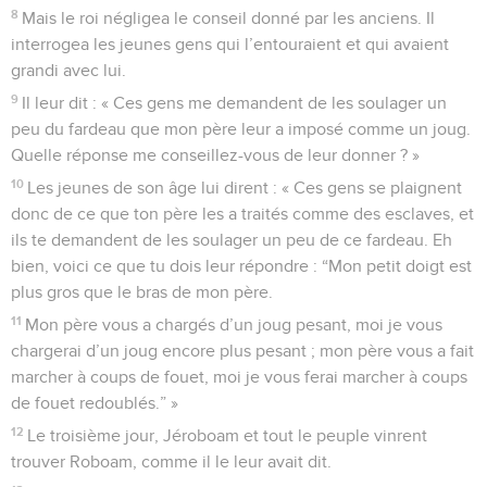
8
Mais le roi négligea le conseil donné par les anciens. Il
interrogea les jeunes gens qui l’entouraient et qui avaient
grandi avec lui.
9
Il leur dit : « Ces gens me demandent de les soulager un
peu du fardeau que mon père leur a imposé comme un joug.
Quelle réponse me conseillez-vous de leur donner ? »
10
Les jeunes de son âge lui dirent : « Ces gens se plaignent
donc de ce que ton père les a traités comme des esclaves, et
ils te demandent de les soulager un peu de ce fardeau. Eh
bien, voici ce que tu dois leur répondre : “Mon petit doigt est
plus gros que le bras de mon père.
11
Mon père vous a chargés d’un joug pesant, moi je vous
chargerai d’un joug encore plus pesant ; mon père vous a fait
marcher à coups de fouet, moi je vous ferai marcher à coups
de fouet redoublés.” »
12
Le troisième jour, Jéroboam et tout le peuple vinrent
trouver Roboam, comme il le leur avait dit.