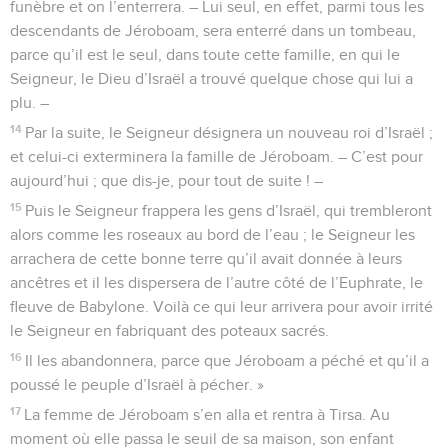
funèbre et on l’enterrera. – Lui seul, en effet, parmi tous les
descendants de Jéroboam, sera enterré dans un tombeau,
parce qu’il est le seul, dans toute cette famille, en qui le
Seigneur, le Dieu d’Israël a trouvé quelque chose qui lui a
plu. –
14
Par la suite, le Seigneur désignera un nouveau roi d’Israël ;
et celui-ci exterminera la famille de Jéroboam. – C’est pour
aujourd’hui ; que dis-je, pour tout de suite ! –
15
Puis le Seigneur frappera les gens d’Israël, qui trembleront
alors comme les roseaux au bord de l’eau ; le Seigneur les
arrachera de cette bonne terre qu’il avait donnée à leurs
ancêtres et il les dispersera de l’autre côté de l’Euphrate, le
fleuve de Babylone. Voilà ce qui leur arrivera pour avoir irrité
le Seigneur en fabriquant des poteaux sacrés.
16
Il les abandonnera, parce que Jéroboam a péché et qu’il a
poussé le peuple d’Israël à pécher. »
17
La femme de Jéroboam s’en alla et rentra à Tirsa. Au
moment où elle passa le seuil de sa maison, son enfant