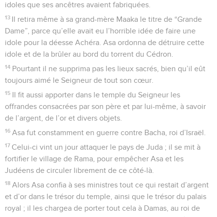
idoles que ses ancêtres avaient fabriquées.
13
Il retira même à sa grand-mère Maaka le titre de “Grande
Dame”, parce qu’elle avait eu l’horrible idée de faire une
idole pour la déesse Achéra. Asa ordonna de détruire cette
idole et de la brûler au bord du torrent du Cédron.
14
Pourtant il ne supprima pas les lieux sacrés, bien qu’il eût
toujours aimé le Seigneur de tout son cœur.
15
Il fit aussi apporter dans le temple du Seigneur les
offrandes consacrées par son père et par lui-même, à savoir
de l’argent, de l’or et divers objets.
16
Asa fut constamment en guerre contre Bacha, roi d’Israël.
17
Celui-ci vint un jour attaquer le pays de Juda ; il se mit à
fortifier le village de Rama, pour empêcher Asa et les
Judéens de circuler librement de ce côté-là.
18
Alors Asa confia à ses ministres tout ce qui restait d’argent
et d’or dans le trésor du temple, ainsi que le trésor du palais
royal ; il les chargea de porter tout cela à Damas, au roi de