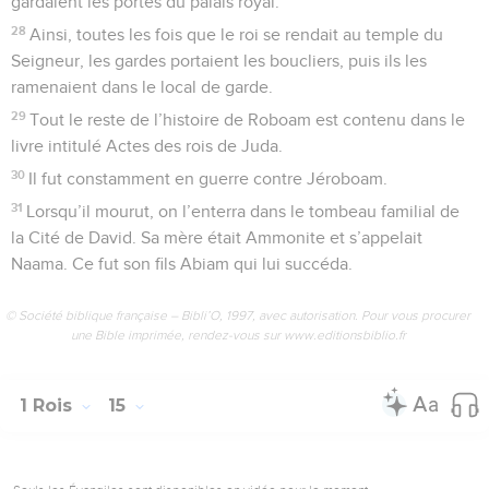
gardaient les portes du palais royal.
28
Ainsi, toutes les fois que le roi se rendait au temple du
Seigneur, les gardes portaient les boucliers, puis ils les
ramenaient dans le local de garde.
29
Tout le reste de l’histoire de Roboam est contenu dans le
livre intitulé Actes des rois de Juda.
30
Il fut constamment en guerre contre Jéroboam.
31
Lorsqu’il mourut, on l’enterra dans le tombeau familial de
la Cité de David. Sa mère était Ammonite et s’appelait
Naama. Ce fut son fils Abiam qui lui succéda.
© Société biblique française – Bibli’O, 1997, avec autorisation. Pour vous procurer
une Bible imprimée, rendez-vous sur www.editionsbiblio.fr
1 Rois
15