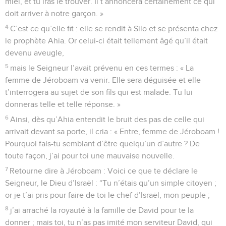
miel, et tu iras le trouver. Il t’annoncera certainement ce qui
doit arriver à notre garçon. »
4
C’est ce qu’elle fit : elle se rendit à Silo et se présenta chez
le prophète Ahia. Or celui-ci était tellement âgé qu’il était
devenu aveugle,
5
mais le Seigneur l’avait prévenu en ces termes : « La
femme de Jéroboam va venir. Elle sera déguisée et elle
t’interrogera au sujet de son fils qui est malade. Tu lui
donneras telle et telle réponse. »
6
Ainsi, dès qu’Ahia entendit le bruit des pas de celle qui
arrivait devant sa porte, il cria : « Entre, femme de Jéroboam !
Pourquoi fais-tu semblant d’être quelqu’un d’autre ? De
toute façon, j’ai pour toi une mauvaise nouvelle.
7
Retourne dire à Jéroboam : Voici ce que te déclare le
Seigneur, le Dieu d’Israël : “Tu n’étais qu’un simple citoyen ;
or je t’ai pris pour faire de toi le chef d’Israël, mon peuple ;
8
j’ai arraché la royauté à la famille de David pour te la
donner ; mais toi, tu n’as pas imité mon serviteur David, qui