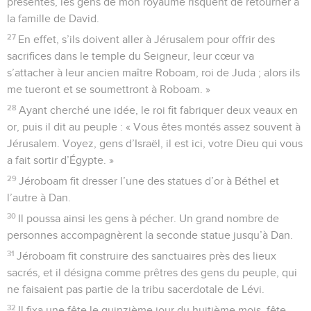
présentes, les gens de mon royaume risquent de retourner à
la famille de David.
27
En effet, s’ils doivent aller à Jérusalem pour offrir des
sacrifices dans le temple du Seigneur, leur cœur va
s’attacher à leur ancien maître Roboam, roi de Juda ; alors ils
me tueront et se soumettront à Roboam. »
28
Ayant cherché une idée, le roi fit fabriquer deux veaux en
or, puis il dit au peuple : « Vous êtes montés assez souvent à
Jérusalem. Voyez, gens d’Israël, il est ici, votre Dieu qui vous
a fait sortir d’Égypte. »
29
Jéroboam fit dresser l’une des statues d’or à Béthel et
l’autre à Dan.
30
Il poussa ainsi les gens à pécher. Un grand nombre de
personnes accompagnèrent la seconde statue jusqu’à Dan.
31
Jéroboam fit construire des sanctuaires près des lieux
sacrés, et il désigna comme prêtres des gens du peuple, qui
ne faisaient pas partie de la tribu sacerdotale de Lévi.
32
Il fixa une fête le quinzième jour du huitième mois, fête