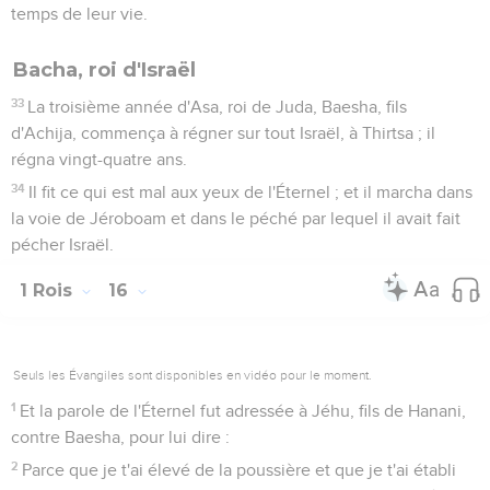
temps de leur vie.
Bacha, roi d'Israël
33
La troisième année d'Asa, roi de Juda, Baesha, fils
d'Achija, commença à régner sur tout Israël, à Thirtsa ; il
régna vingt-quatre ans.
34
Il fit ce qui est mal aux yeux de l'Éternel ; et il marcha dans
la voie de Jéroboam et dans le péché par lequel il avait fait
pécher Israël.
1 Rois
16
Seuls les Évangiles sont disponibles en vidéo pour le moment.
1
Et la parole de l'Éternel fut adressée à Jéhu, fils de Hanani,
contre Baesha, pour lui dire :
2
Parce que je t'ai élevé de la poussière et que je t'ai établi