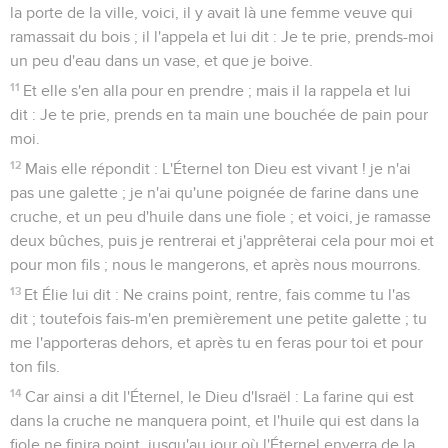
la porte de la ville, voici, il y avait là une femme veuve qui
ramassait du bois ; il l'appela et lui dit : Je te prie, prends-moi
un peu d'eau dans un vase, et que je boive.
11
Et elle s'en alla pour en prendre ; mais il la rappela et lui
dit : Je te prie, prends en ta main une bouchée de pain pour
moi.
12
Mais elle répondit : L'Éternel ton Dieu est vivant ! je n'ai
pas une galette ; je n'ai qu'une poignée de farine dans une
cruche, et un peu d'huile dans une fiole ; et voici, je ramasse
deux bûches, puis je rentrerai et j'apprêterai cela pour moi et
pour mon fils ; nous le mangerons, et après nous mourrons.
13
Et Élie lui dit : Ne crains point, rentre, fais comme tu l'as
dit ; toutefois fais-m'en premièrement une petite galette ; tu
me l'apporteras dehors, et après tu en feras pour toi et pour
ton fils.
14
Car ainsi a dit l'Éternel, le Dieu d'Israël : La farine qui est
dans la cruche ne manquera point, et l'huile qui est dans la
fiole ne finira point, jusqu'au jour où l'Éternel enverra de la