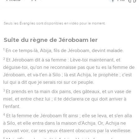
Seuls les Évangiles sont disponibles en vidéo pour le moment.
Suite du règne de Jéroboam Ier
1
En ce temps-là, Abija, fils de Jéroboam, devint malade.
2
Et Jéroboam dit à sa femme : Lève-toi maintenant, et
déguise-toi, qu'on ne reconnaisse pas que tu es la femme de
Jéroboam, et va-t'en à Silo ; là est Achija, le prophète ; c'est
lui qui a dit que je serais roi sur ce peuple.
3
Et prends en ta main dix pains, des gâteaux, et un vase de
miel, et entre chez lui ; il te déclarera ce qui doit arriver à
l'enfant.
4
Et la femme de Jéroboam fit ainsi ; elle se leva, et s'en alla
à Silo, et elle entra dans la maison d'Achija. Or, Achija ne
pouvait voir, car ses yeux étaient obscurcis par la vieillesse.
5