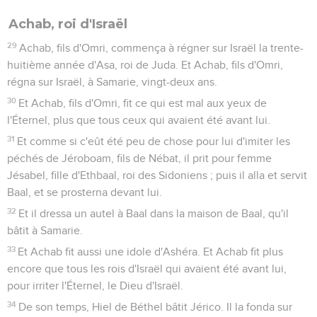
Achab, roi d'Israël
29
Achab, fils d'Omri, commença à régner sur Israël la trente-
huitième année d'Asa, roi de Juda. Et Achab, fils d'Omri,
régna sur Israël, à Samarie, vingt-deux ans.
30
Et Achab, fils d'Omri, fit ce qui est mal aux yeux de
l'Éternel, plus que tous ceux qui avaient été avant lui.
31
Et comme si c'eût été peu de chose pour lui d'imiter les
péchés de Jéroboam, fils de Nébat, il prit pour femme
Jésabel, fille d'Ethbaal, roi des Sidoniens ; puis il alla et servit
Baal, et se prosterna devant lui.
32
Et il dressa un autel à Baal dans la maison de Baal, qu'il
bâtit à Samarie.
33
Et Achab fit aussi une idole d'Ashéra. Et Achab fit plus
encore que tous les rois d'Israël qui avaient été avant lui,
pour irriter l'Éternel, le Dieu d'Israël.
34
De son temps, Hiel de Béthel bâtit Jérico. Il la fonda sur