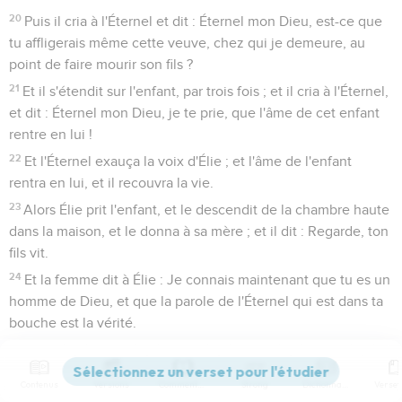
20
Puis il cria à l'Éternel et dit : Éternel mon Dieu, est-ce que
tu affligerais même cette veuve, chez qui je demeure, au
point de faire mourir son fils ?
21
Et il s'étendit sur l'enfant, par trois fois ; et il cria à l'Éternel,
et dit : Éternel mon Dieu, je te prie, que l'âme de cet enfant
rentre en lui !
22
Et l'Éternel exauça la voix d'Élie ; et l'âme de l'enfant
rentra en lui, et il recouvra la vie.
23
Alors Élie prit l'enfant, et le descendit de la chambre haute
dans la maison, et le donna à sa mère ; et il dit : Regarde, ton
fils vit.
24
Et la femme dit à Élie : Je connais maintenant que tu es un
homme de Dieu, et que la parole de l'Éternel qui est dans ta
bouche est la vérité.
1 Rois
18
Contenus
Versions
Commentaires
Strong
Dictionnaire