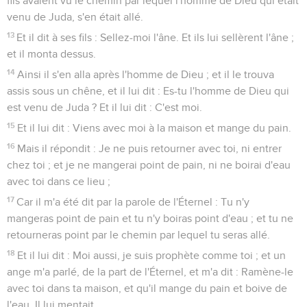
fils avaient vu le chemin par lequel l'homme de Dieu qui était
venu de Juda, s'en était allé.
13
Et il dit à ses fils : Sellez-moi l'âne. Et ils lui sellèrent l'âne ;
et il monta dessus.
14
Ainsi il s'en alla après l'homme de Dieu ; et il le trouva
assis sous un chêne, et il lui dit : Es-tu l'homme de Dieu qui
est venu de Juda ? Et il lui dit : C'est moi.
15
Et il lui dit : Viens avec moi à la maison et mange du pain.
16
Mais il répondit : Je ne puis retourner avec toi, ni entrer
chez toi ; et je ne mangerai point de pain, ni ne boirai d'eau
avec toi dans ce lieu ;
17
Car il m'a été dit par la parole de l'Éternel : Tu n'y
mangeras point de pain et tu n'y boiras point d'eau ; et tu ne
retourneras point par le chemin par lequel tu seras allé.
18
Et il lui dit : Moi aussi, je suis prophète comme toi ; et un
ange m'a parlé, de la part de l'Éternel, et m'a dit : Ramène-le
avec toi dans ta maison, et qu'il mange du pain et boive de
l'eau. Il lui mentait.