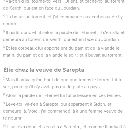
Va-t'en d'ici, tourne-toi vers l'Orient, et cache-toi au torrent
de Kérith, qui est en face du Jourdain.
4
Tu boiras au torrent, et j'ai commandé aux corbeaux de t'y
nourrir.
5
Il partit donc et fit selon la parole de l'Éternel ; il s'en alla et
demeura au torrent de Kérith, qui est en face du Jourdain.
6
Et les corbeaux lui apportaient du pain et de la viande le
matin, du pain et de la viande le soir ; et il buvait au torrent.
Élie chez la veuve de Sarepta
7
Mais il arriva qu'au bout de quelque temps le torrent fut à
sec, parce qu'il n'y avait pas eu de pluie au pays.
8
Alors la parole de l'Éternel lui fut adressée en ces termes :
9
Lève-toi, va-t'en à Sarepta, qui appartient à Sidon, et
demeure là. Voici, j'ai commandé là à une femme veuve de
te nourrir.
10
Il se leva donc et s'en alla à Sarepta ; et, comme il arrivait à