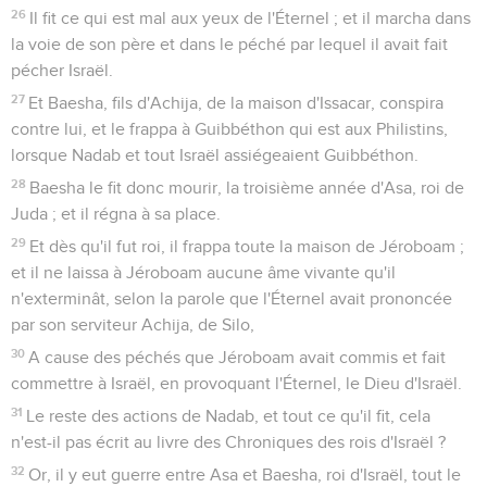
26
Il fit ce qui est mal aux yeux de l'Éternel ; et il marcha dans
la voie de son père et dans le péché par lequel il avait fait
pécher Israël.
27
Et Baesha, fils d'Achija, de la maison d'Issacar, conspira
contre lui, et le frappa à Guibbéthon qui est aux Philistins,
lorsque Nadab et tout Israël assiégeaient Guibbéthon.
28
Baesha le fit donc mourir, la troisième année d'Asa, roi de
Juda ; et il régna à sa place.
29
Et dès qu'il fut roi, il frappa toute la maison de Jéroboam ;
et il ne laissa à Jéroboam aucune âme vivante qu'il
n'exterminât, selon la parole que l'Éternel avait prononcée
par son serviteur Achija, de Silo,
30
A cause des péchés que Jéroboam avait commis et fait
commettre à Israël, en provoquant l'Éternel, le Dieu d'Israël.
31
Le reste des actions de Nadab, et tout ce qu'il fit, cela
n'est-il pas écrit au livre des Chroniques des rois d'Israël ?
32
Or, il y eut guerre entre Asa et Baesha, roi d'Israël, tout le