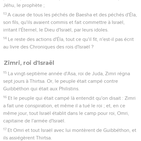
Jéhu, le prophète ;
13
A cause de tous les péchés de Baesha et des péchés d'Éla,
son fils, qu'ils avaient commis et fait commettre à Israël,
irritant l'Éternel, le Dieu d'Israël, par leurs idoles.
14
Le reste des actions d'Éla, tout ce qu'il fit, n'est-il pas écrit
au livre des Chroniques des rois d'Israël ?
Zimri, roi d'Israël
15
La vingt-septième année d'Asa, roi de Juda, Zimri régna
sept jours à Thirtsa. Or, le peuple était campé contre
Guibbéthon qui était aux Philistins.
16
Et le peuple qui était campé là entendit qu'on disait : Zimri
a fait une conspiration, et même il a tué le roi ; et, en ce
même jour, tout Israël établit dans le camp pour roi, Omri,
capitaine de l'armée d'Israël.
17
Et Omri et tout Israël avec lui montèrent de Guibbéthon, et
ils assiégèrent Thirtsa.