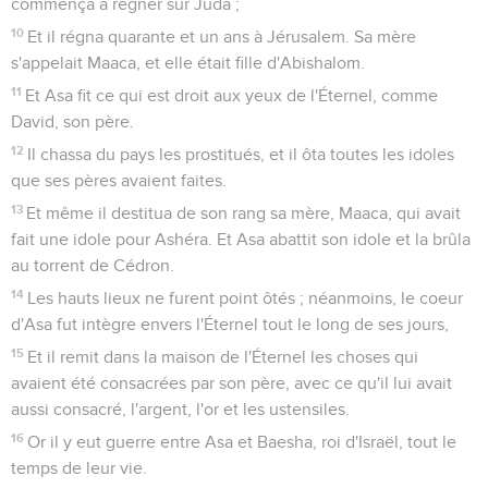
commença à régner sur Juda ;
10
Et il régna quarante et un ans à Jérusalem. Sa mère
s'appelait Maaca, et elle était fille d'Abishalom.
11
Et Asa fit ce qui est droit aux yeux de l'Éternel, comme
David, son père.
12
Il chassa du pays les prostitués, et il ôta toutes les idoles
que ses pères avaient faites.
13
Et même il destitua de son rang sa mère, Maaca, qui avait
fait une idole pour Ashéra. Et Asa abattit son idole et la brûla
au torrent de Cédron.
14
Les hauts lieux ne furent point ôtés ; néanmoins, le coeur
d'Asa fut intègre envers l'Éternel tout le long de ses jours,
15
Et il remit dans la maison de l'Éternel les choses qui
avaient été consacrées par son père, avec ce qu'il lui avait
aussi consacré, l'argent, l'or et les ustensiles.
16
Or il y eut guerre entre Asa et Baesha, roi d'Israël, tout le
temps de leur vie.