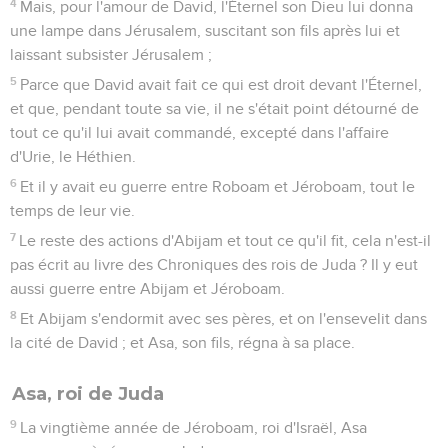
4
Mais, pour l'amour de David, l'Éternel son Dieu lui donna
une lampe dans Jérusalem, suscitant son fils après lui et
laissant subsister Jérusalem ;
5
Parce que David avait fait ce qui est droit devant l'Éternel,
et que, pendant toute sa vie, il ne s'était point détourné de
tout ce qu'il lui avait commandé, excepté dans l'affaire
d'Urie, le Héthien.
6
Et il y avait eu guerre entre Roboam et Jéroboam, tout le
temps de leur vie.
7
Le reste des actions d'Abijam et tout ce qu'il fit, cela n'est-il
pas écrit au livre des Chroniques des rois de Juda ? Il y eut
aussi guerre entre Abijam et Jéroboam.
8
Et Abijam s'endormit avec ses pères, et on l'ensevelit dans
la cité de David ; et Asa, son fils, régna à sa place.
Asa, roi de Juda
9
La vingtième année de Jéroboam, roi d'Israël, Asa