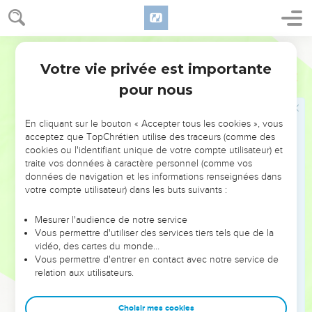
tournera vers son seigneur Roboam, roi de Juda ; ils me
tueront, et ils retourneront à Roboam, roi de Juda.
28
Ostervald
Et le roi, ayant pris conseil, fit deux veaux d'or et dit au
peuple : C'est trop pour vous de monter à Jérusalem. Voici
Votre vie privée est importante
1 Rois
12
tes dieux, ô Israël, qui t'ont fait monter hors du pays
pour nous
d'Égypte !
29
Et il en mit un à Béthel, et plaça l'autre à Dan.
En cliquant sur le bouton « Accepter tous les cookies », vous
30
acceptez que TopChrétien utilise des traceurs (comme des
Et ce fut une occasion de péché ; car le peuple alla même,
cookies ou l'identifiant unique de votre compte utilisateur) et
devant l'un des veaux, jusqu'à Dan.
traite vos données à caractère personnel (comme vos
31
Il fit aussi des maisons dans les hauts lieux ; et il établit des
données de navigation et les informations renseignées dans
votre compte utilisateur) dans les buts suivants :
sacrificateurs pris de tout le peuple et qui n'étaient pas des
enfants de Lévi.
Mesurer l'audience de notre service
32
Et Jéroboam fit une fête au huitième mois, le quinzième
Vous permettre d'utiliser des services tiers tels que de la
vidéo, des cartes du monde…
jour du mois, comme la fête qu'on célébrait en Juda, et il
Vous permettre d'entrer en contact avec notre service de
offrit des sacrifices sur l'autel. Il fit ainsi à Béthel, sacrifiant
relation aux utilisateurs.
aux veaux qu'il avait faits ; et il établit à Béthel les
sacrificateurs des hauts lieux qu'il avait faits.
Choisir mes cookies