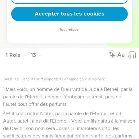
Le culte de Béthel est condamné
Accepter tous les cookies
33
Et le quinzième jour du huitième mois, du mois qu'il avait
imaginé de lui-même, il offrit des sacrifices sur l'autel qu'il
Tout refuser
avait fait à Béthel, et il fit une fête pour les enfants d'Israël, et
monta sur l'autel pour offrir le parfum.
1 Rois
13
Seuls les Évangiles sont disponibles en vidéo pour le moment.
1
Mais voici, un homme de Dieu vint de Juda à Béthel, par la
parole de l'Éternel, comme Jéroboam se tenait près de
l'autel pour offrir des parfums.
2
Et il cria contre l'autel, par la parole de l'Éternel, et dit :
Autel, autel ! ainsi dit l'Éternel : Voici un fils naîtra à la maison
de David ; son nom sera Josias ; il immolera sur toi les
sacrificateurs des hauts lieux qui brûlent sur toi des parfums ;