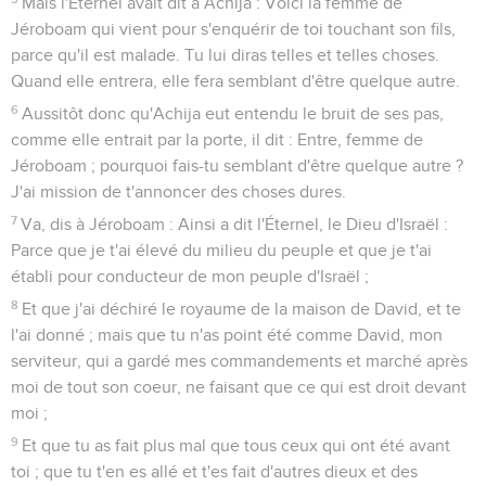
Mais l'Éternel avait dit à Achija : Voici la femme de
Jéroboam qui vient pour s'enquérir de toi touchant son fils,
parce qu'il est malade. Tu lui diras telles et telles choses.
Quand elle entrera, elle fera semblant d'être quelque autre.
6
Aussitôt donc qu'Achija eut entendu le bruit de ses pas,
comme elle entrait par la porte, il dit : Entre, femme de
Jéroboam ; pourquoi fais-tu semblant d'être quelque autre ?
J'ai mission de t'annoncer des choses dures.
7
Va, dis à Jéroboam : Ainsi a dit l'Éternel, le Dieu d'Israël :
Parce que je t'ai élevé du milieu du peuple et que je t'ai
établi pour conducteur de mon peuple d'Israël ;
8
Et que j'ai déchiré le royaume de la maison de David, et te
l'ai donné ; mais que tu n'as point été comme David, mon
serviteur, qui a gardé mes commandements et marché après
moi de tout son coeur, ne faisant que ce qui est droit devant
moi ;
9
Et que tu as fait plus mal que tous ceux qui ont été avant
toi ; que tu t'en es allé et t'es fait d'autres dieux et des