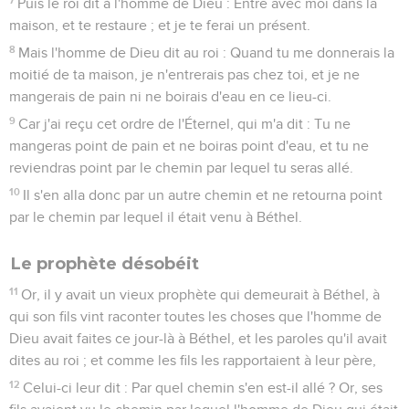
Puis le roi dit à l'homme de Dieu : Entre avec moi dans la
maison, et te restaure ; et je te ferai un présent.
8
Mais l'homme de Dieu dit au roi : Quand tu me donnerais la
moitié de ta maison, je n'entrerais pas chez toi, et je ne
mangerais de pain ni ne boirais d'eau en ce lieu-ci.
9
Car j'ai reçu cet ordre de l'Éternel, qui m'a dit : Tu ne
mangeras point de pain et ne boiras point d'eau, et tu ne
reviendras point par le chemin par lequel tu seras allé.
10
Il s'en alla donc par un autre chemin et ne retourna point
par le chemin par lequel il était venu à Béthel.
Le prophète désobéit
11
Or, il y avait un vieux prophète qui demeurait à Béthel, à
qui son fils vint raconter toutes les choses que l'homme de
Dieu avait faites ce jour-là à Béthel, et les paroles qu'il avait
dites au roi ; et comme les fils les rapportaient à leur père,
12
Celui-ci leur dit : Par quel chemin s'en est-il allé ? Or, ses