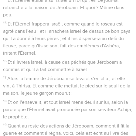
Et l'Éternel établira sur Israël un roi qui, en ce jour-là,
retranchera la maison de Jéroboam. Et quoi ? Même dans
peu.
15
Et l'Éternel frappera Israël, comme quand le roseau est
agité dans l'eau ; et il arrachera Israël de dessus ce bon pays
qu'il a donné à leurs pères ; et il les dispersera au delà du
fleuve, parce qu'ils se sont fait des emblèmes d'Ashéra,
irritant l'Éternel.
16
Et il livrera Israël, à cause des péchés que Jéroboam a
commis et qu'il a fait commettre à Israël.
17
Alors la femme de Jéroboam se leva et s'en alla ; et elle
vint à Thirtsa. Et comme elle mettait le pied sur le seuil de la
maison, le jeune garçon mourut ;
18
Et on l'ensevelit, et tout Israël mena deuil sur lui, selon la
parole que l'Éternel avait prononcée par son serviteur Achija,
le prophète.
19
Quant au reste des actions de Jéroboam, comment il fit la
guerre et comment il régna, voici, cela est écrit au livre des