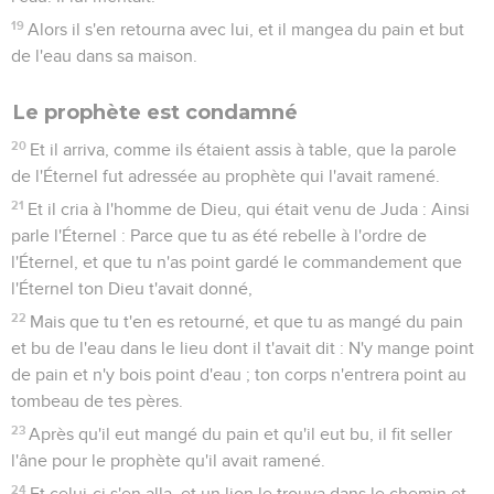
19
Alors il s'en retourna avec lui, et il mangea du pain et but
de l'eau dans sa maison.
Le prophète est condamné
20
Et il arriva, comme ils étaient assis à table, que la parole
de l'Éternel fut adressée au prophète qui l'avait ramené.
21
Et il cria à l'homme de Dieu, qui était venu de Juda : Ainsi
parle l'Éternel : Parce que tu as été rebelle à l'ordre de
l'Éternel, et que tu n'as point gardé le commandement que
l'Éternel ton Dieu t'avait donné,
22
Mais que tu t'en es retourné, et que tu as mangé du pain
et bu de l'eau dans le lieu dont il t'avait dit : N'y mange point
de pain et n'y bois point d'eau ; ton corps n'entrera point au
tombeau de tes pères.
23
Après qu'il eut mangé du pain et qu'il eut bu, il fit seller
l'âne pour le prophète qu'il avait ramené.
24
Et celui-ci s'en alla, et un lion le trouva dans le chemin et