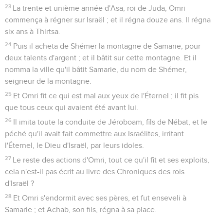
23
La trente et unième année d'Asa, roi de Juda, Omri
commença à régner sur Israël ; et il régna douze ans. Il régna
six ans à Thirtsa.
24
Puis il acheta de Shémer la montagne de Samarie, pour
deux talents d'argent ; et il bâtit sur cette montagne. Et il
nomma la ville qu'il bâtit Samarie, du nom de Shémer,
seigneur de la montagne.
25
Et Omri fit ce qui est mal aux yeux de l'Éternel ; il fit pis
que tous ceux qui avaient été avant lui.
26
Il imita toute la conduite de Jéroboam, fils de Nébat, et le
péché qu'il avait fait commettre aux Israélites, irritant
l'Éternel, le Dieu d'Israël, par leurs idoles.
27
Le reste des actions d'Omri, tout ce qu'il fit et ses exploits,
cela n'est-il pas écrit au livre des Chroniques des rois
d'Israël ?
28
Et Omri s'endormit avec ses pères, et fut enseveli à
Samarie ; et Achab, son fils, régna à sa place.