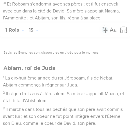
31
Et Roboam s'endormit avec ses pères ; et il fut enseveli
avec eux dans la cité de David. Sa mère s'appelait Naama,
l'Ammonite ; et Abijam, son fils, régna à sa place.
1 Rois
15
Seuls les Évangiles sont disponibles en vidéo pour le moment.
Abiam, roi de Juda
1
La dix-huitième année du roi Jéroboam, fils de Nébat,
Abijam commença à régner sur Juda.
2
Il régna trois ans à Jérusalem. Sa mère s'appelait Maaca, et
était fille d'Abishalom.
3
Il marcha dans tous les péchés que son père avait commis
avant lui ; et son coeur ne fut point intègre envers l'Éternel
son Dieu, comme le coeur de David, son père.