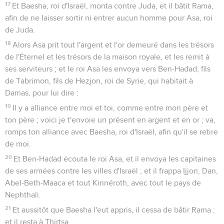
17
Et Baesha, roi d'Israël, monta contre Juda, et il bâtit Rama,
afin de ne laisser sortir ni entrer aucun homme pour Asa, roi
de Juda.
18
Alors Asa prit tout l'argent et l'or demeuré dans les trésors
de l'Éternel et les trésors de la maison royale, et les remit à
ses serviteurs ; et le roi Asa les envoya vers Ben-Hadad, fils
de Tabrimon, fils de Hezjon, roi de Syrie, qui habitait à
Damas, pour lui dire :
19
Il y a alliance entre moi et toi, comme entre mon père et
ton père ; voici je t'envoie un présent en argent et en or ; va,
romps ton alliance avec Baesha, roi d'Israël, afin qu'il se retire
de moi.
20
Et Ben-Hadad écouta le roi Asa, et il envoya les capitaines
de ses armées contre les villes d'Israël ; et il frappa Ijjon, Dan,
Abel-Beth-Maaca et tout Kinnéroth, avec tout le pays de
Nephthali.
21
Et aussitôt que Baesha l'eut appris, il cessa de bâtir Rama ;
et il resta à Thirtsa.