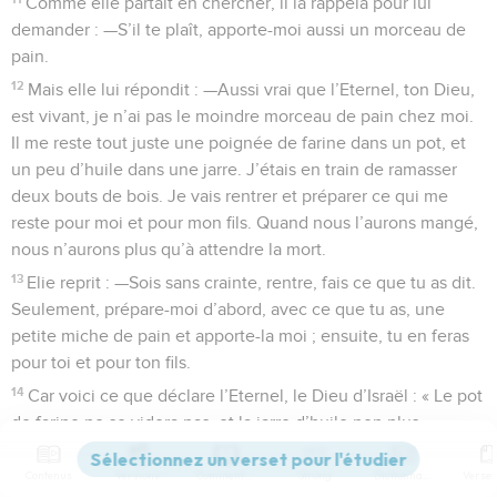
Comme elle partait en chercher, il la rappela pour lui
demander : —S’il te plaît, apporte-moi aussi un morceau de
pain.
12
Mais elle lui répondit : —Aussi vrai que l’Eternel, ton Dieu,
est vivant, je n’ai pas le moindre morceau de pain chez moi.
Il me reste tout juste une poignée de farine dans un pot, et
un peu d’huile dans une jarre. J’étais en train de ramasser
deux bouts de bois. Je vais rentrer et préparer ce qui me
reste pour moi et pour mon fils. Quand nous l’aurons mangé,
nous n’aurons plus qu’à attendre la mort.
13
Elie reprit : —Sois sans crainte, rentre, fais ce que tu as dit.
Seulement, prépare-moi d’abord, avec ce que tu as, une
petite miche de pain et apporte-la moi ; ensuite, tu en feras
pour toi et pour ton fils.
14
Car voici ce que déclare l’Eternel, le Dieu d’Israël : « Le pot
de farine ne se videra pas, et la jarre d’huile non plus,
jusqu’au jour où l’Eternel fera pleuvoir sur le pays. »
Contenus
Versions
Commentaires
Strong
Dictionnaire
15
La femme partit et fit ce qu’Elie lui avait demandé.