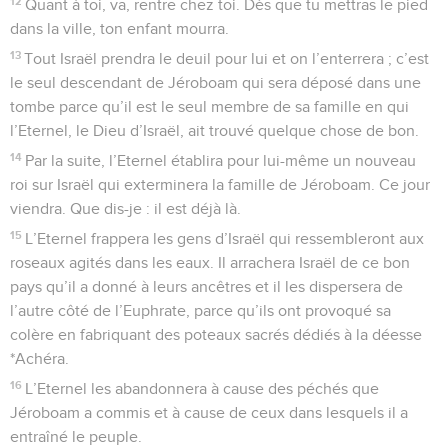
12
Quant à toi, va, rentre chez toi. Dès que tu mettras le pied
dans la ville, ton enfant mourra.
13
Tout Israël prendra le deuil pour lui et on l’enterrera ; c’est
le seul descendant de Jéroboam qui sera déposé dans une
tombe parce qu’il est le seul membre de sa famille en qui
l’Eternel, le Dieu d’Israël, ait trouvé quelque chose de bon.
14
Par la suite, l’Eternel établira pour lui-même un nouveau
roi sur Israël qui exterminera la famille de Jéroboam. Ce jour
viendra. Que dis-je : il est déjà là.
15
L’Eternel frappera les gens d’Israël qui ressembleront aux
roseaux agités dans les eaux. Il arrachera Israël de ce bon
pays qu’il a donné à leurs ancêtres et il les dispersera de
l’autre côté de l’Euphrate, parce qu’ils ont provoqué sa
colère en fabriquant des poteaux sacrés dédiés à la déesse
*Achéra.
16
L’Eternel les abandonnera à cause des péchés que
Jéroboam a commis et à cause de ceux dans lesquels il a
entraîné le peuple.