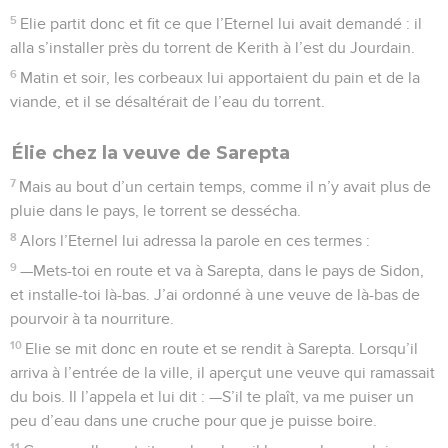
5
Elie partit donc et fit ce que l’Eternel lui avait demandé : il
alla s’installer près du torrent de Kerith à l’est du Jourdain.
6
Matin et soir, les corbeaux lui apportaient du pain et de la
viande, et il se désaltérait de l’eau du torrent.
Élie chez la veuve de Sarepta
7
Mais au bout d’un certain temps, comme il n’y avait plus de
pluie dans le pays, le torrent se dessécha.
8
Alors l’Eternel lui adressa la parole en ces termes :
9
—Mets-toi en route et va à Sarepta, dans le pays de Sidon,
et installe-toi là-bas. J’ai ordonné à une veuve de là-bas de
pourvoir à ta nourriture.
10
Elie se mit donc en route et se rendit à Sarepta. Lorsqu’il
arriva à l’entrée de la ville, il aperçut une veuve qui ramassait
du bois. Il l’appela et lui dit : —S’il te plaît, va me puiser un
peu d’eau dans une cruche pour que je puisse boire.
11