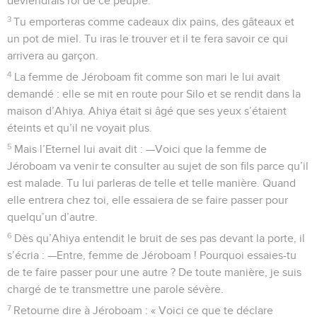
deviendrais roi de ce peuple.
3
Tu emporteras comme cadeaux dix pains, des gâteaux et
un pot de miel. Tu iras le trouver et il te fera savoir ce qui
arrivera au garçon.
4
La femme de Jéroboam fit comme son mari le lui avait
demandé : elle se mit en route pour Silo et se rendit dans la
maison d’Ahiya. Ahiya était si âgé que ses yeux s’étaient
éteints et qu’il ne voyait plus.
5
Mais l’Eternel lui avait dit : —Voici que la femme de
Jéroboam va venir te consulter au sujet de son fils parce qu’il
est malade. Tu lui parleras de telle et telle manière. Quand
elle entrera chez toi, elle essaiera de se faire passer pour
quelqu’un d’autre.
6
Dès qu’Ahiya entendit le bruit de ses pas devant la porte, il
s’écria : —Entre, femme de Jéroboam ! Pourquoi essaies-tu
de te faire passer pour une autre ? De toute manière, je suis
chargé de te transmettre une parole sévère.
7
Retourne dire à Jéroboam : « Voici ce que te déclare