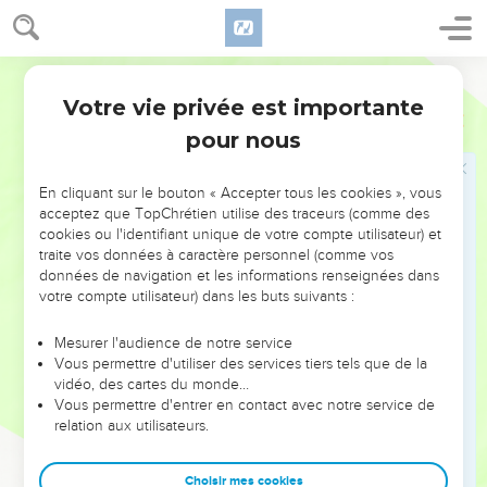
d’Egypte !
29
Il dressa l’une des statues d’or à Béthel et installa l’autre à
Dan.
Semeur
30
Ce fut là un péché. Beaucoup de gens accompagnèrent
Votre vie privée est importante
1 Rois
12
l’un des veaux jusqu’à Dan.
pour nous
31
Jéroboam fit aussi construire des sanctuaires sur des
*hauts-lieux et il établit prêtres des hommes pris dans la
En cliquant sur le bouton « Accepter tous les cookies », vous
masse du peuple qui n’appartenaient pas à la tribu de Lévi.
acceptez que TopChrétien utilise des traceurs (comme des
cookies ou l'identifiant unique de votre compte utilisateur) et
32
Jéroboam institua au quinzième jour du huitième mois
traite vos données à caractère personnel (comme vos
une fête semblable à celle qui se célébrait en Juda et il offrit
données de navigation et les informations renseignées dans
lui-même des sacrifices sur l’autel. C’est ainsi qu’il agit à
votre compte utilisateur) dans les buts suivants :
Béthel en offrant des sacrifices aux veaux qu’il avait fait
fabriquer. Il établit aussi à Béthel les prêtres des hauts-lieux
Mesurer l'audience de notre service
Vous permettre d'utiliser des services tiers tels que de la
qu’il avait fondés.
vidéo, des cartes du monde…
Vous permettre d'entrer en contact avec notre service de
Le culte de Béthel est condamné
relation aux utilisateurs.
33
Il se rendit à l’autel qu’il avait érigé à Béthel le quinzième
Choisir mes cookies
jour du huitième mois, date qu’il avait fixée de sa propre