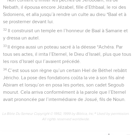
Nebath, il épousa encore Jézabel, fille d’Ethbaal, le roi des
Sidoniens, et alla jusqu’à rendre un culte au dieu *Baal et à
se prosterner devant lui.
32
Il construisit un temple en l’honneur de Baal à Samarie et
y dressa un autel.
33
Il érigea aussi un poteau sacré à la déesse *Achéra. Par
tous ses actes, il irrita l’Eternel, le Dieu d’Israël, plus que tous
les rois d’Israël qui l’avaient précédé.
34
C’est sous son règne qu’un certain Hiel de Béthel rebâtit
Jéricho. La pose des fondations coûta la vie à son fils aîné
Abiram et lorsqu’on en posa les portes, son cadet Segoub
mourut. Cela arriva conformément à la parole que l’Eternel
avait prononcée par l’intermédiaire de Josué, fils de Noun.
La Bible Du Semeur Copyright © 1992, 1999 by Biblica, Inc.® Used by permission.
All rights reserved worldwide.