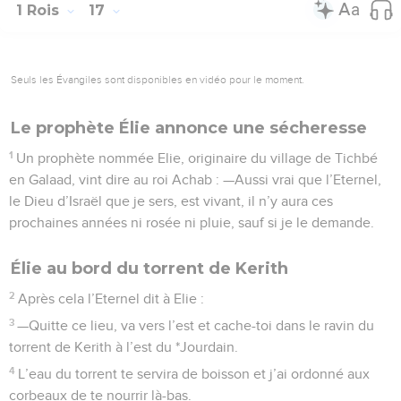
1 Rois
17
Seuls les Évangiles sont disponibles en vidéo pour le moment.
Le prophète Élie annonce une sécheresse
1
Un prophète nommée Elie, originaire du village de Tichbé
en Galaad, vint dire au roi Achab : —Aussi vrai que l’Eternel,
le Dieu d’Israël que je sers, est vivant, il n’y aura ces
prochaines années ni rosée ni pluie, sauf si je le demande.
Élie au bord du torrent de Kerith
2
Après cela l’Eternel dit à Elie :
3
—Quitte ce lieu, va vers l’est et cache-toi dans le ravin du
torrent de Kerith à l’est du *Jourdain.
4
L’eau du torrent te servira de boisson et j’ai ordonné aux
corbeaux de te nourrir là-bas.