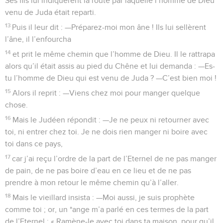
Ses fils lui indiquèrent la route par laquelle l’homme de Dieu
venu de Juda était reparti.
13
Puis il leur dit : —Préparez-moi mon âne ! Ils lui sellèrent
l’âne, il l’enfourcha
14
et prit le même chemin que l’homme de Dieu. Il le rattrapa
alors qu’il était assis au pied du Chêne et lui demanda : —Es-
tu l’homme de Dieu qui est venu de Juda ? —C’est bien moi !
15
Alors il reprit : —Viens chez moi pour manger quelque
chose.
16
Mais le Judéen répondit : —Je ne peux ni retourner avec
toi, ni entrer chez toi. Je ne dois rien manger ni boire avec
toi dans ce pays,
17
car j’ai reçu l’ordre de la part de l’Eternel de ne pas manger
de pain, de ne pas boire d’eau en ce lieu et de ne pas
prendre à mon retour le même chemin qu’à l’aller.
18
Mais le vieillard insista : —Moi aussi, je suis prophète
comme toi ; or, un *ange m’a parlé en ces termes de la part
de l’Eternel : « Ramène-le avec toi dans ta maison, pour qu’il