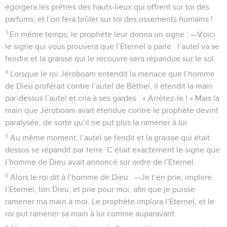
égorgera les prêtres des hauts-lieux qui offrent sur toi des
parfums, et l’on fera brûler sur toi des ossements humains !
3
En même temps, le prophète leur donna un signe : —Voici
le signe qui vous prouvera que l’Eternel a parlé : l’autel va se
fendre et la graisse qui le recouvre sera répandue sur le sol.
4
Lorsque le roi Jéroboam entendit la menace que l’homme
de Dieu proférait contre l’autel de Béthel, il étendit la main
par-dessus l’autel et cria à ses gardes : « Arrêtez-le ! » Mais la
main que Jéroboam avait étendue contre le prophète devint
paralysée, de sorte qu’il ne put plus la ramener à lui.
5
Au même moment, l’autel se fendit et la graisse qui était
dessus se répandit par terre. C’était exactement le signe que
l’homme de Dieu avait annoncé sur ordre de l’Eternel.
6
Alors le roi dit à l’homme de Dieu : —Je t’en prie, implore
l’Eternel, ton Dieu, et prie pour moi, afin que je puisse
ramener ma main à moi. Le prophète implora l’Eternel, et le
roi put ramener sa main à lui comme auparavant.
7