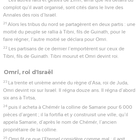
complot qu’il avait organisé, sont cités dans le livre des
Annales des rois d’Israël.
21
Alors les tribus du nord se partagèrent en deux partis : une
moitié du peuple se rallia à Tibni, fils de Guinath, pour le
faire régner, l’autre moitié se déclara pour Omri.
22
Les partisans de ce dernier l’emportèrent sur ceux de
Tibni, fils de Guinath. Tibni mourut et Omri devint roi.
Omri, roi d'Israël
23
La trente et unième année du règne d’Asa, roi de Juda,
Omri devint roi sur Israël. Il régna douze ans. Il régna d’abord
six ans à Tirtsa,
24
puis il acheta à Chémér la colline de Samarie pour 6 000
pièces d’argent ; il la fortifia et y construisit une ville, qu’il
appela Samarie, d’après le nom de Chémér, l’ancien
propriétaire de la colline.
25
Omri fit ce que l’Eternel considère comme mal ; il agit