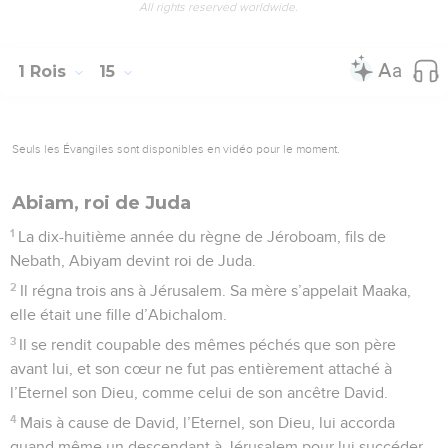
All rights reserved worldwide.
1 Rois
15
Seuls les Évangiles sont disponibles en vidéo pour le moment.
Abiam, roi de Juda
1
La dix-huitième année du règne de Jéroboam, fils de
Nebath, Abiyam devint roi de Juda.
2
Il régna trois ans à Jérusalem. Sa mère s’appelait Maaka,
elle était une fille d’Abichalom.
3
Il se rendit coupable des mêmes péchés que son père
avant lui, et son cœur ne fut pas entièrement attaché à
l’Eternel son Dieu, comme celui de son ancêtre David.
4
Mais à cause de David, l’Eternel, son Dieu, lui accorda
quand même un descendant à Jérusalem pour lui succéder,