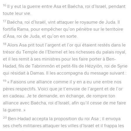
16
Il y eut la guerre entre Asa et Baécha, roi d’Israël, pendant
toute leur vie.
17
Baécha, roi d’Israël, vint attaquer le royaume de Juda. Il
fortifia Rama, pour empêcher qu’on pénètre sur le territoire
d’Asa, roi de Juda, et qu’on en sorte.
18
Alors Asa prit tout l’argent et l’or qui étaient restés dans le
trésor du Temple de l’Eternel et les richesses du palais royal,
et il les remit à ses ministres pour les faire porter à Ben-
Hadad, fils de Tabrimmôn et petit-fils de Hézyiôn, roi de Syrie
qui résidait à Damas. Il les accompagna du message suivant :
19
« Faisons une alliance comme il y en a eu une entre nos
pères respectifs. Voici que je t’envoie de l’argent et de l’or
en cadeau. Je te demande, en échange, de rompre ton
alliance avec Baécha, roi d’Israël, afin qu’il cesse de me faire
la guerre. »
20
Ben-Hadad accepta la proposition du roi Asa ; il envoya
ses chefs militaires attaquer les villes d’Israël et il frappa les