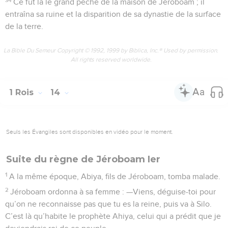
Ce fut là le grand péché de la maison de Jéroboam ; il
entraîna sa ruine et la disparition de sa dynastie de la surface
de la terre.
La Bible Du Semeur Copyright © 1992, 1999 by Biblica, Inc.® Used by permission.
All rights reserved worldwide.
1 Rois
14
Seuls les Évangiles sont disponibles en vidéo pour le moment.
Suite du règne de Jéroboam Ier
1
A la même époque, Abiya, fils de Jéroboam, tomba malade.
2
Jéroboam ordonna à sa femme : —Viens, déguise-toi pour
qu’on ne reconnaisse pas que tu es la reine, puis va à Silo.
C’est là qu’habite le prophète Ahiya, celui qui a prédit que je