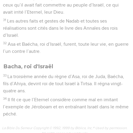
ceux qu’il avait fait commettre au peuple d’Israël, ce qui
avait irrité l’Eternel, leur Dieu.
31
Les autres faits et gestes de Nadab et toutes ses
réalisations sont cités dans le livre des Annales des rois
d’Israël.
32
Asa et Baécha, roi d’Israël, furent, toute leur vie, en guerre
l’un contre l’autre.
Bacha, roi d'Israël
33
La troisième année du règne d’Asa, roi de Juda, Baécha,
fils d’Ahiya, devint roi de tout Israël à Tirtsa. Il régna vingt-
quatre ans.
34
Il fit ce que l’Eternel considère comme mal en imitant
l’exemple de Jéroboam et en entraînant Israël dans le même
péché.
La Bible Du Semeur Copyright © 1992, 1999 by Biblica, Inc.® Used by permission.