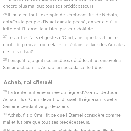
encore plus mal que tous ses prédécesseurs.
26
Il imita en tout l’exemple de Jéroboam, fils de Nebath, il
entraîna le peuple d’Israël dans le péché, en sorte qu’ils
irritèrent l’Eternel leur Dieu par leur idolâtrie.
27
Les autres faits et gestes d’Omri, ainsi que la vaillance
dont il fit preuve, tout cela est cité dans le livre des Annales
des rois d’Israël.
28
Lorsqu’il rejoignit ses ancêtres décédés il fut enseveli à
Samarie et son fils Achab lui succéda sur le trône.
Achab, roi d'Israël
29
La trente-huitième année du règne d’Asa, roi de Juda,
Achab, fils d’Omri, devint roi d’Israël. Il régna sur Israël à
Samarie pendant vingt-deux ans.
30
Achab, fils d’Omri, fit ce que l’Eternel considère comme
mal et fut pire que tous ses prédécesseurs.
31
Non content d’imiter les péchés de Jéroboam, fils de