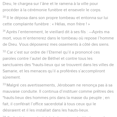
Dieu, le chargea sur l’âne et le ramena à la ville pour
procéder à la cérémonie funèbre et ensevelir le corps.
30
Il le déposa dans son propre tombeau et entonna sur lui
cette complainte funèbre : « Hélas, mon frère ! »
31
Après l’enterrement, le vieillard dit à ses fils : —Après ma
mort, vous m’enterrerez dans le tombeau où repose l’homme
de Dieu. Vous déposerez mes ossements à côté des siens.
32
Car c’est sur ordre de l’Eternel qu’il a prononcé ces
paroles contre l’autel de Béthel et contre tous les
sanctuaires des *hauts-lieux qui se trouvent dans les villes de
Samarie, et les menaces qu’il a proférées s’accompliront
sûrement.
33
Malgré ces avertissements, Jéroboam ne renonça pas à sa
mauvaise conduite. Il continua d’instituer comme prêtres des
*hauts-lieux des hommes pris dans la masse du peuple ; en
fait, il conférait l’office sacerdotal à tous ceux qui le
désiraient et il les installait dans les hauts-lieux.
34