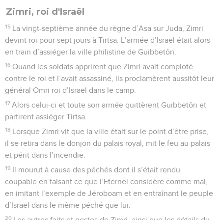
Zimri, roi d'Israël
15
La vingt-septième année du règne d’Asa sur Juda, Zimri
devint roi pour sept jours à Tirtsa. L’armée d’Israël était alors
en train d’assiéger la ville philistine de Guibbetôn.
16
Quand les soldats apprirent que Zimri avait comploté
contre le roi et l’avait assassiné, ils proclamèrent aussitôt leur
général Omri roi d’Israël dans le camp.
17
Alors celui-ci et toute son armée quittèrent Guibbetôn et
partirent assiéger Tirtsa.
18
Lorsque Zimri vit que la ville était sur le point d’être prise,
il se retira dans le donjon du palais royal, mit le feu au palais
et périt dans l’incendie.
19
Il mourut à cause des péchés dont il s’était rendu
coupable en faisant ce que l’Eternel considère comme mal,
en imitant l’exemple de Jéroboam et en entraînant le peuple
d’Israël dans le même péché que lui.
20
Les autres faits et gestes de Zimri, ainsi que les détails du