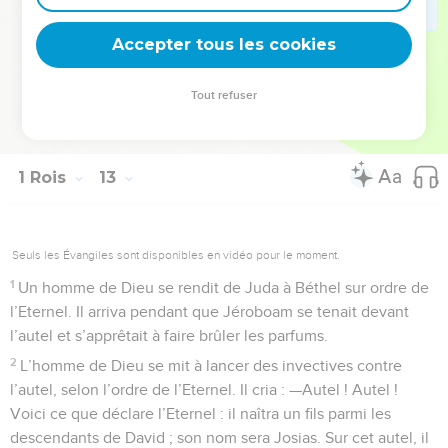
initiative. Il institua une fête pour les Israélites et gravit
Accepter tous les cookies
l’autel pour y offrir des parfums.
La Bible Du Semeur Copyright © 1992, 1999 by Biblica, Inc.® Used by permission.
Tout refuser
All rights reserved worldwide.
1 Rois
13
Seuls les Évangiles sont disponibles en vidéo pour le moment.
1
Un homme de Dieu se rendit de Juda à Béthel sur ordre de
l’Eternel. Il arriva pendant que Jéroboam se tenait devant
l’autel et s’apprêtait à faire brûler les parfums.
2
L’homme de Dieu se mit à lancer des invectives contre
l’autel, selon l’ordre de l’Eternel. Il cria : —Autel ! Autel !
Voici ce que déclare l’Eternel : il naîtra un fils parmi les
descendants de David ; son nom sera Josias. Sur cet autel, il