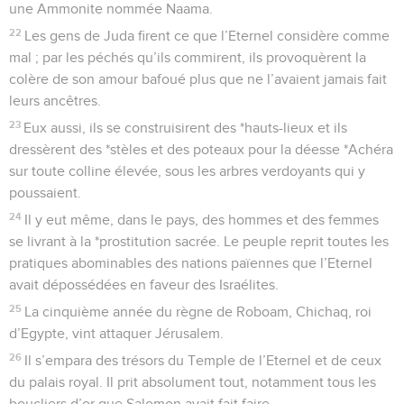
une Ammonite nommée Naama.
22
Les gens de Juda firent ce que l’Eternel considère comme
mal ; par les péchés qu’ils commirent, ils provoquèrent la
colère de son amour bafoué plus que ne l’avaient jamais fait
leurs ancêtres.
23
Eux aussi, ils se construisirent des *hauts-lieux et ils
dressèrent des *stèles et des poteaux pour la déesse *Achéra
sur toute colline élevée, sous les arbres verdoyants qui y
poussaient.
24
Il y eut même, dans le pays, des hommes et des femmes
se livrant à la *prostitution sacrée. Le peuple reprit toutes les
pratiques abominables des nations païennes que l’Eternel
avait dépossédées en faveur des Israélites.
25
La cinquième année du règne de Roboam, Chichaq, roi
d’Egypte, vint attaquer Jérusalem.
26
Il s’empara des trésors du Temple de l’Eternel et de ceux
du palais royal. Il prit absolument tout, notamment tous les
boucliers d’or que Salomon avait fait faire.