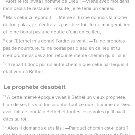
Alors le roi invita l’homme de Dieu : —Viens avec moi dans
mon palais te restaurer. Ensuite, je te ferai un cadeau.
8
Mais celui-ci répondit : —Même si tu me donnais la moitié
de ton palais, je n’entrerais pas chez toi. Je ne mangerai rien
et je ne boirai pas une goutte d’eau en ce lieu,
9
car l’Eternel m’a donné l’ordre suivant : —Tu ne prendras
pas de nourriture, tu ne boiras pas d’eau en ce lieu et tu
n’emprunteras pas à ton retour le même chemin qu’à l’aller.
10
Il repartit donc par un autre chemin que celui par lequel il
était venu à Béthel.
Le prophète désobéit
11
A cette même époque vivait à Béthel un vieux prophète.
L’un de ses fils vint lui raconter tout ce que l’homme de Dieu
avait fait ce jour-là à Béthel et toutes les paroles qu’il avait
dites au roi.
12
Alors il demanda à ses fils : —Par quel chemin est-il parti ?