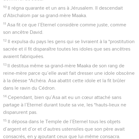
10
Il régna quarante et un ans à Jérusalem. Il descendait
d’Abichalom par sa grand-mère Maaka.
11
Asa fit ce que l’Eternel considère comme juste, comme
son ancêtre David.
12
Il expulsa du pays les gens qui se livraient à la *prostitution
sacrée et il fit disparaître toutes les idoles que ses ancêtres
avaient fabriquées.
13
Il destitua même sa grand-mère Maaka de son rang de
reine-mère parce qu’elle avait fait dresser une idole obscène
à la déesse *Achéra. Asa abattit cette idole et la fit brûler
dans le ravin du Cédron.
14
Cependant, bien qu’Asa ait eu un cœur attaché sans
partage à l’Eternel durant toute sa vie, les *hauts-lieux ne
disparurent pas.
15
Il déposa dans le Temple de l’Eternel tous les objets
d’argent et d’or et d’autres ustensiles que son père avait
consacrés, en y ajoutant ceux que lui-même consacra.