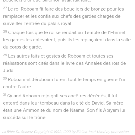
27
Le roi Roboam fit faire des boucliers de bronze pour les
remplacer et les confia aux chefs des gardes chargés de
surveiller l’entrée du palais royal.
28
Chaque fois que le roi se rendait au Temple de l’Eternel,
les gardes les enlevaient, puis ils les replaçaient dans la salle
du corps de garde.
29
Les autres faits et gestes de Roboam et toutes ses
réalisations sont cités dans le livre des Annales des rois de
Juda.
30
Roboam et Jéroboam furent tout le temps en guerre l’un
contre l’autre.
31
Quand Roboam rejoignit ses ancêtres décédés, il fut
enterré dans leur tombeau dans la cité de David. Sa mère
était une Ammonite du nom de Naama. Son fils Abiyam lui
succéda sur le trône.
La Bible Du Semeur Copyright © 1992, 1999 by Biblica, Inc.® Used by permission.