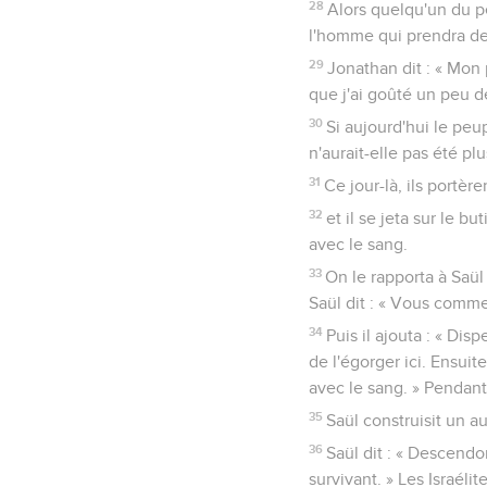
28
Alors quelqu'un du peu
l'homme qui prendra de l
29
Jonathan dit : « Mon
que j'ai goûté un peu d
30
Si aujourd'hui le peu
n'aurait-elle pas été pl
31
Ce jour-là, ils portèr
32
et il se jeta sur le 
avec le sang.
33
On le rapporta à Saül
Saül dit : « Vous comme
34
Puis il ajouta : « D
de l'égorger ici. Ensui
avec le sang. » Pendant
35
Saül construisit un au
36
Saül dit : « Descendon
survivant. » Les Israéli