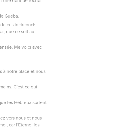
ait une dent de rocher
 de Guéba.
de ces incirconcis.
er, que ce soit au
 pensée. Me voici avec
ns à notre place et nous
 mains. C'est ce qui
à que les Hébreux sortent
tez vers nous et nous
i, car l'Eternel les