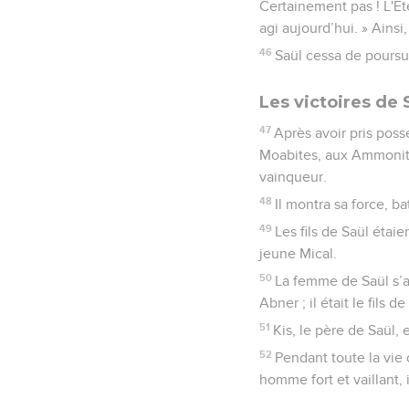
Certainement pas ! L'Ete
agi aujourd’hui. » Ainsi
46
Saül cessa de poursui
Les victoires de 
47
Après avoir pris posse
Moabites, aux Ammonites,
vainqueur.
48
Il montra sa force, ba
49
Les fils de Saül étaie
jeune Mical.
50
La femme de Saül s’ap
Abner ; il était le fils d
51
Kis, le père de Saül, e
52
Pendant toute la vie 
homme fort et vaillant, i