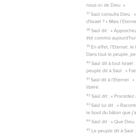
nous ici de Dieu. »
37
Saül consulta Dieu : «
d'Israël ? » Mais l’Eter
38
Saül dit : « Approche
été commis aujourd'hui
39
En effet, l'Eternel, l
Dans tout le peuple, pe
40
Saül dit à tout Israël
peuple dit à Saül : « Fa
41
Saül dit à l'Eternel : 
libéré.
42
Saül dit : « Procédez
43
Saül lui dit : « Racon
le bout du bâton que j'a
44
Saül dit : « Que Dieu
45
Le peuple dit à Saül 