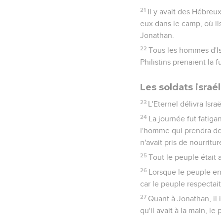
21
Il y avait des Hébreu
eux dans le camp, où ils
Jonathan.
22
Tous les hommes d'Is
Philistins prenaient la f
Les soldats israé
23
L'Eternel délivra Isr
24
La journée fut fatigan
l'homme qui prendra de 
n'avait pris de nourritur
25
Tout le peuple était a
26
Lorsque le peuple ent
car le peuple respectait
27
Quant à Jonathan, il 
qu'il avait à la main, l