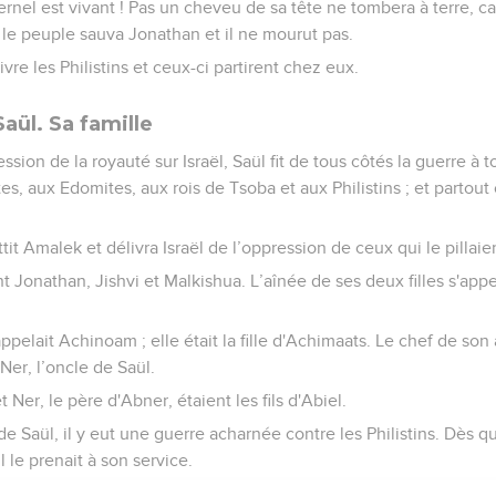
rnel est vivant ! Pas un cheveu de sa tête ne tombera à terre, car
, le peuple sauva Jonathan et il ne mourut pas.
vre les Philistins et ceux-ci partirent chez eux.
Saül. Sa famille
ssion de la royauté sur Israël, Saül fit de tous côtés la guerre à
 aux Edomites, aux rois de Tsoba et aux Philistins ; et partout où 
ttit Amalek et délivra Israël de l’oppression de ceux qui le pillaie
nt Jonathan, Jishvi et Malkishua. L’aînée de ses deux filles s'appe
pelait Achinoam ; elle était la fille d'Achimaats. Le chef de so
e Ner, l’oncle de Saül.
t Ner, le père d'Abner, étaient les fils d'Abiel.
de Saül, il y eut une guerre acharnée contre les Philistins. Dès 
l le prenait à son service.