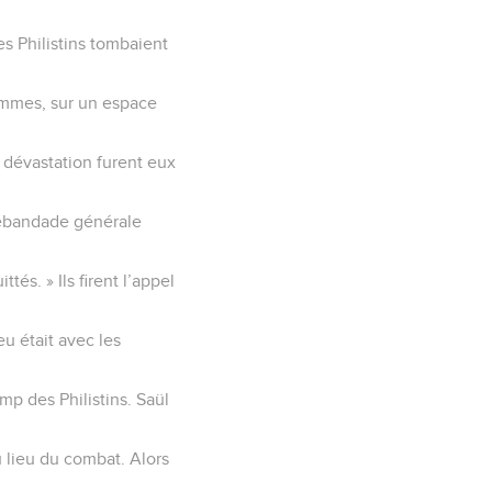
es Philistins tombaient
ommes, sur un espace
a dévastation furent eux
 débandade générale
tés. » Ils firent l’appel
ieu était avec les
mp des Philistins. Saül
u lieu du combat. Alors