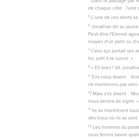
Dans le passage par le
de chaque côté ; l'une s
5
L'une de ces dents se 
6
Jonathan dit au jeune
Peut-être l'Eternel agir
moyen d'un petit ou d'
7
Celui qui portait ses 
toi, prêt à te suivre. »
8
« Eh bien ! dit Jonat
9
S'ils nous disent : ‘A
ne monterons pas vers 
10
Mais s'ils disent : ‘M
nous servira de signe. »
11
Ils se montrèrent tous
des trous où ils se sont
12
Les hommes du poste 
vous ferons savoir quel