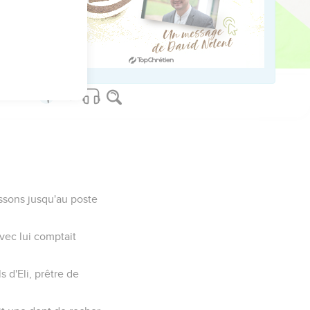
une épée ni lance ; Saül
ussons jusqu'au poste
avec lui comptait
s d'Eli, prêtre de