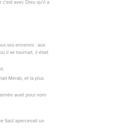
 c'est avec Dieu qu'il a
 tous ses ennemis : aux
il se tournait, il était
nt.
lait Mérab, et la plus
n armée avait pour nom
que Saül apercevait un