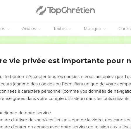
ait donné. L'Eternel aurait affermi pour toujours ton règne sur Isra
ègne ne durera pas. L'Eternel s'est choisi *un homme selon son cœ
le. Cela arrivera parce que tu n'as pas respecté ce que l'Eternel 
t monta de Guilgal à Guibea de Benjamin. Saül passa en revue le
éos
Audios
Textes
Musique
Chrét
nviron 600 hommes.
Segond 21
an et le peuple qui se trouvait avec eux avaient pris position à G
 camp à Micmash.
re vie privée est importante pour 
t du camp des Philistins pour semer la dévastation : l'une prit le
Beth-Horon, et la troisième le chemin de la frontière qui domine 
sur le bouton « Accepter tous les cookies », vous acceptez que T
traceurs (comme des cookies ou l'identifiant unique de votre compte 
s données à caractère personnel (comme vos données de navigatio
orgeron dans tout le pays d'Israël, car les Philistins s’étaient di
 renseignées dans votre compte utilisateur) dans les buts suivants 
es épées ou des lances. »
endait donc chez les Philistins pour aiguiser son soc de charrue
audience de notre service
ttre d'utiliser des services tiers tels que de la vidéo, des cartes
rs d’une pièce d’argent pour aiguiser des bêches, des pioches, d
ttre d'entrer en contact avec notre service de relation aux utilisat
tat des aiguillons.