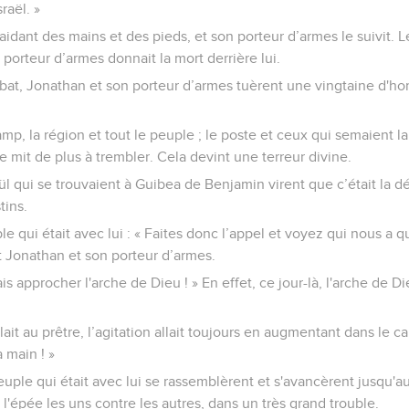
raël. »
idant des mains et des pieds, et son porteur d’armes le suivit. L
porteur d’armes donnait la mort derrière lui.
at, Jonathan et son porteur d’armes tuèrent une vingtaine d'h
amp, la région et tout le peuple ; le poste et ceux qui semaient l
 se mit de plus à trembler. Cela devint une terreur divine.
ül qui se trouvaient à Guibea de Benjamin virent que c’était la
tins.
e qui était avec lui : « Faites donc l’appel et voyez qui nous a quit
it Jonathan et son porteur d’armes.
Fais approcher l'arche de Dieu ! » En effet, ce jour-là, l'arche de D
ait au prêtre, l’agitation allait toujours en augmentant dans le ca
a main ! »
peuple qui était avec lui se rassemblèrent et s'avancèrent jusqu'a
t l'épée les uns contre les autres, dans un très grand trouble.