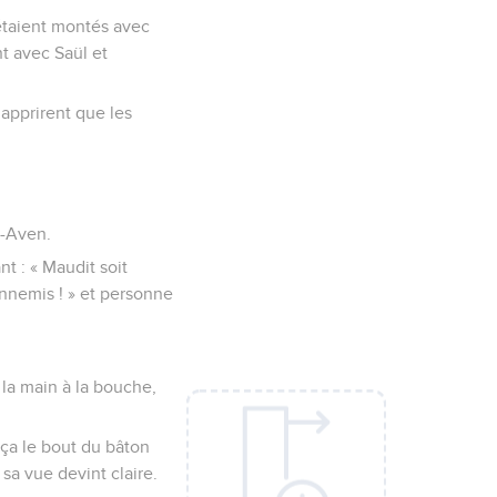
 étaient montés avec
nt avec Saül et
apprirent que les
h-Aven.
nt : « Maudit soit
ennemis ! » et personne
a la main à la bouche,
nça le bout du bâton
 sa vue devint claire.