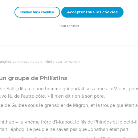
bat, le peuple qui était avec Saül et Jonathan ne disposait d’auc
Accepter tous les cookies
Choisir mes cookies
n revanche, en possédaient.
hilistins vint s'établir au défilé de Micmash.
Tout refuser
vangiles sont disponibles en vidéo pour le moment.
un groupe de Philistins
s de Saül, dit au jeune homme qui portait ses armes : « Viens, po
uve là, de l'autre côté. » Il n'en dit rien à son père.
mite de Guibea sous le grenadier de Migron, et la troupe qui était 
chithub – lui-même frère d'I-Kabod, le fils de Phinées et le petit-fil
ortait l'éphod. Le peuple ne savait pas que Jonathan était parti.