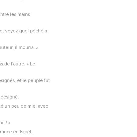
entre les mains
s et voyez quel péché a
auteur, il mourra. »
s de l'autre. » Le
désignés, et le peuple fut
t désigné.
goûté un peu de miel avec
an ! »
rance en Israël !