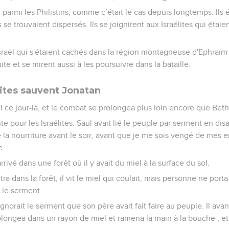
x parmi les Philistins, comme c’était le cas depuis longtemps. Ils
 se trouvaient dispersés. Ils se joignirent aux Israélites qui étaie
raël qui s'étaient cachés dans la région montagneuse d'Ephraïm 
uite et se mirent aussi à les poursuivre dans la bataille.
lites sauvent Jonatan
aël ce jour-là, et le combat se prolongea plus loin encore que Bet
te pour les Israélites. Saül avait lié le peuple par serment en disa
la nourriture avant le soir, avant que je me sois vengé de mes 
e.
rrivé dans une forêt où il y avait du miel à la surface du sol.
ra dans la forêt, il vit le miel qui coulait, mais personne ne port
 le serment.
ignorait le serment que son père avait fait faire au peuple. Il ava
e plongea dans un rayon de miel et ramena la main à la bouche ; et