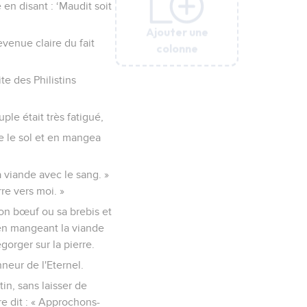
 en disant : ‘Maudit soit
Ajouter une
Ajouter une
Ajouter une
Ajouter une
Ajouter une
venue claire du fait
colonne
colonne
colonne
colonne
colonne
te des Philistins
ple était très fatigué,
me le sol et en mangea
 viande avec le sang. »
re vers moi. »
son bœuf ou sa brebis et
 en mangeant la viande
orger sur la pierre.
nneur de l'Eternel.
tin, sans laisser de
tre dit : « Approchons-