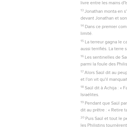
livre entre les mains d'Is
13
Jonathan monta en s'a
devant Jonathan et son 
14
Dans ce premier comb
limité.
15
La terreur gagna le c
aussi terrifiés. La terre
16
Les sentinelles de Sa
parmi la foule des Philis
17
Alors Saül dit au peupl
et l'on vit qu'il manqua
18
Saül dit à Achija : « 
Israélites.
19
Pendant que Saül parl
dit au prêtre : « Retire t
20
Puis Saül et tout le 
les Philistins tournèren