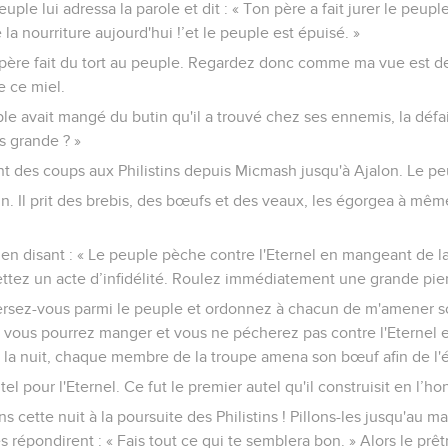
ple lui adressa la parole et dit : « Ton père a fait jurer le peuple
a nourriture aujourd'hui !’et le peuple est épuisé. »
 père fait du tort au peuple. Regardez donc comme ma vue est de
e ce miel.
ple avait mangé du butin qu'il a trouvé chez ses ennemis, la défai
us grande ? »
ent des coups aux Philistins depuis Micmash jusqu'à Ajalon. Le peu
butin. Il prit des brebis, des bœufs et des veaux, les égorgea à mê
 en disant : « Le peuple pèche contre l'Eternel en mangeant de la
ttez un acte d’infidélité. Roulez immédiatement une grande pier
ispersez-vous parmi le peuple et ordonnez à chacun de m'amener 
te vous pourrez manger et vous ne pécherez pas contre l'Eternel
 la nuit, chaque membre de la troupe amena son bœuf afin de l'ég
tel pour l'Eternel. Ce fut le premier autel qu'il construisit en l’ho
s cette nuit à la poursuite des Philistins ! Pillons-les jusqu'au ma
tes répondirent : « Fais tout ce qui te semblera bon. » Alors le prê