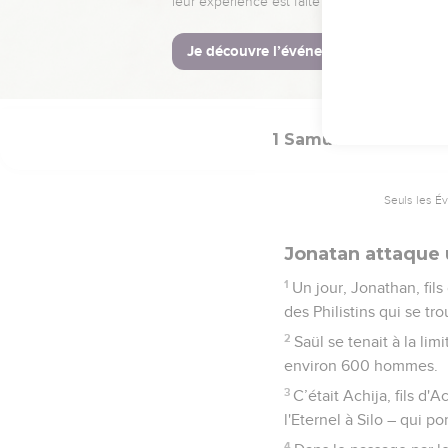
22
Ainsi, le jour du com
et son fils Jonathan, e
23
Un poste avancé des P
1 Samuel
14
Seuls les É
Jonatan attaque 
1
Un jour, Jonathan, fil
des Philistins qui se tro
2
Saül se tenait à la li
environ 600 hommes.
3
C’était Achija, fils d'A
l'Eternel à Silo – qui p
4