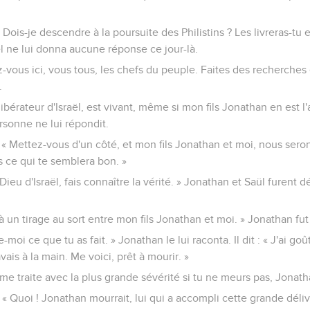
 Dois-je descendre à la poursuite des Philistins ? Les livreras-tu 
nel ne lui donna aucune réponse ce jour-là.
z-vous ici, vous tous, les chefs du peuple. Faites des recherche
.
e libérateur d'Israël, est vivant, même si mon fils Jonathan en est l'
rsonne ne lui répondit.
 : « Mettez-vous d'un côté, et mon fils Jonathan et moi, nous seron
is ce qui te semblera bon. »
« Dieu d'Israël, fais connaître la vérité. » Jonathan et Saül furent 
 à un tirage au sort entre mon fils Jonathan et moi. » Jonathan fu
te-moi ce que tu as fait. » Jonathan le lui raconta. Il dit : « J'ai 
vais à la main. Me voici, prêt à mourir. »
 me traite avec la plus grande sévérité si tu ne meurs pas, Jonath
: « Quoi ! Jonathan mourrait, lui qui a accompli cette grande déliv