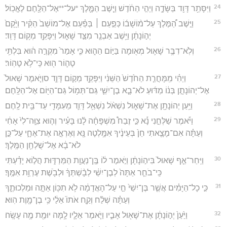
24
וַיִּסָּתֵ֥ר דָּוִ֖ד בַּשָּׂדֶ֑ה וַיְהִ֣י הַחֹ֔דֶשׁ וַיֵּ֧שֶׁב הַמֶּ֛לֶךְ *על־**אֶל־הַלֶּ֖חֶם לֶאֱכֽוֹל׃
25
וַיֵּ֣שֶׁב הַ֠מֶּלֶךְ עַל־מ֨וֹשָׁב֜וֹ כְּפַ֣עַם ׀ בְּפַ֗עַם אֶל־מוֹשַׁב֙ הַקִּ֔יר וַיָּ֙קָם֙
יְה֣וֹנָתָ֔ן וַיֵּ֥שֶׁב אַבְנֵ֖ר מִצַּ֣ד שָׁא֑וּל וַיִּפָּקֵ֖ד מְק֥וֹם דָּוִֽד׃
26
וְלֹֽא־דִבֶּ֥ר שָׁא֛וּל מְא֖וּמָה בַּיּ֣וֹם הַה֑וּא כִּ֤י אָמַר֙ מִקְרֶ֣ה ה֔וּא בִּלְתִּ֥י
טָה֛וֹר ה֖וּא כִּֽי־לֹ֥א טָהֽוֹר׃
27
וַיְהִ֗י מִֽמָּחֳרַ֤ת הַחֹ֙דֶשׁ֙ הַשֵּׁנִ֔י וַיִּפָּקֵ֖ד מְק֣וֹם דָּוִ֑ד סוַיֹּ֤אמֶר שָׁאוּל֙
אֶל־יְהוֹנָתָ֣ן בְּנ֔וֹ מַדּ֜וּעַ לֹא־בָ֧א בֶן־יִשַׁ֛י גַּם־תְּמ֥וֹל גַּם־הַיּ֖וֹם אֶל־הַלָּֽחֶם׃
28
וַיַּ֥עַן יְהוֹנָתָ֖ן אֶת־שָׁא֑וּל נִשְׁאֹ֨ל נִשְׁאַ֥ל דָּוִ֛ד מֵעִמָּדִ֖י עַד־בֵּ֥ית לָֽחֶם׃
29
וַיֹּ֡אמֶר שַׁלְּחֵ֣נִי נָ֡א כִּ֣י זֶבַח֩ מִשְׁפָּחָ֨ה לָ֜נוּ בָּעִ֗יר וְה֤וּא צִוָּֽה־לִי֙ אָחִ֔י
וְעַתָּ֗ה אִם־מָצָ֤אתִי חֵן֙ בְּעֵינֶ֔יךָ אִמָּ֥לְטָה נָּ֖א וְאֶרְאֶ֣ה אֶת־אֶחָ֑י עַל־כֵּ֣ן
לֹא־בָ֔א אֶל־שֻׁלְחַ֖ן הַמֶּֽלֶךְ׃
30
וַיִּֽחַר־אַ֤ף שָׁאוּל֙ בִּיה֣וֹנָתָ֔ן וַיֹּ֣אמֶר ל֔וֹ בֶּֽן־נַעֲוַ֖ת הַמַּרְדּ֑וּת הֲל֣וֹא יָדַ֗עְתִּי
כִּֽי־בֹחֵ֤ר אַתָּה֙ לְבֶן־יִשַׁ֔י לְבָ֨שְׁתְּךָ֔ וּלְבֹ֖שֶׁת עֶרְוַ֥ת אִמֶּֽךָ׃
31
כִּ֣י כָל־הַיָּמִ֗ים אֲשֶׁ֤ר בֶּן־יִשַׁי֙ חַ֣י עַל־הָאֲדָמָ֔ה לֹ֥א תִכּ֖וֹן אַתָּ֣ה וּמַלְכוּתֶ֑ךָ
וְעַתָּ֗ה שְׁלַ֨ח וְקַ֤ח אֹתוֹ֙ אֵלַ֔י כִּ֥י בֶן־מָ֖וֶת הֽוּא׃
32
וַיַּ֙עַן֙ יְה֣וֹנָתָ֔ן אֶת־שָׁא֖וּל אָבִ֑יו וַיֹּ֧אמֶר אֵלָ֛יו לָ֥מָּה יוּמַ֖ת מֶ֥ה עָשָֽׂה׃