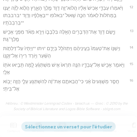
12
וַיֹּ֨אמְר֜וּ עַבְדֵ֤י אָכִישׁ֙ אֵלָ֔יו הֲלוֹא־זֶ֥ה דָוִ֖ד מֶ֣לֶךְ הָאָ֑רֶץ הֲל֣וֹא לָזֶ֗ה יַעֲנ֤וּ
בַמְּחֹלוֹת֙ לֵאמֹ֔ר הִכָּ֤ה שָׁאוּל֙ *באלפו **בַּאֲלָפָ֔יו וְדָוִ֖ד *ברבבתו
**בְּרִבְבֹתָֽיו׃
13
וַיָּ֧שֶׂם דָּוִ֛ד אֶת־הַדְּבָרִ֥ים הָאֵ֖לֶּה בִּלְבָב֑וֹ וַיִּרָ֣א מְאֹ֔ד מִפְּנֵ֖י אָכִ֥ישׁ
מֶֽלֶךְ־גַּֽת׃
14
וַיְשַׁנּ֤וֹ אֶת־טַעְמוֹ֙ בְּעֵ֣ינֵיהֶ֔ם וַיִּתְהֹלֵ֖ל בְּיָדָ֑ם *ויתו **וַיְתָיו֙ עַל־דַּלְת֣וֹת
הַשַּׁ֔עַר וַיּ֥וֹרֶד רִיר֖וֹ אֶל־זְקָנֽוֹ׃
15
וַיֹּ֥אמֶר אָכִ֖ישׁ אֶל־עֲבָדָ֑יו הִנֵּ֤ה תִרְאוּ֙ אִ֣ישׁ מִשְׁתַּגֵּ֔עַ לָ֛מָּה תָּבִ֥יאוּ אֹת֖וֹ
אֵלָֽי׃
16
חֲסַ֤ר מְשֻׁגָּעִים֙ אָ֔נִי כִּי־הֲבֵאתֶ֣ם אֶת־זֶ֔ה לְהִשְׁתַּגֵּ֖עַ עָלָ֑י הֲזֶ֖ה יָב֥וֹא
אֶל־בֵּיתִֽי׃
Hébreu : © Westminster Leningrad Codex - tanach.us --- Grec : © 2010 by the
Society of Biblical Literature and Logos Bible Software - sblgnt.com
1 Samuel
22
Contenus
Versions
Commentaires
Strong
Dictionnaire