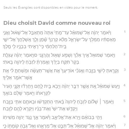
Seuls les Évangiles sont disponibles en vidéo pour le moment.
Dieu choisit David comme nouveau roi
1
וַיֹּ֨אמֶר יְהוָ֜ה אֶל־שְׁמוּאֵ֗ל עַד־מָתַי֙ אַתָּה֙ מִתְאַבֵּ֣ל אֶל־שָׁא֔וּל וַאֲנִ֣י
מְאַסְתִּ֔יו מִמְּלֹ֖ךְ עַל־יִשְׂרָאֵ֑ל מַלֵּ֨א קַרְנְךָ֜ שֶׁ֗מֶן וְלֵ֤ךְ אֶֽשְׁלָחֲךָ֙ אֶל־יִשַׁ֣י
בֵּֽית־הַלַּחְמִ֔י כִּֽי־רָאִ֧יתִי בְּבָנָ֛יו לִ֖י מֶֽלֶךְ׃
2
וַיֹּ֤אמֶר שְׁמוּאֵל֙ אֵ֣יךְ אֵלֵ֔ךְ וְשָׁמַ֥ע שָׁא֖וּל וַהֲרָגָ֑נִי סוַיֹּ֣אמֶר יְהוָ֗ה עֶגְלַ֤ת
בָּקָר֙ תִּקַּ֣ח בְּיָדֶ֔ךָ וְאָ֣מַרְתָּ֔ לִזְבֹּ֥חַ לַֽיהוָ֖ה בָּֽאתִי׃
3
וְקָרָ֥אתָ לְיִשַׁ֖י בַּזָּ֑בַח וְאָֽנֹכִ֗י אוֹדִֽיעֲךָ֙ אֵ֣ת אֲשֶֽׁר־תַּעֲשֶׂ֔ה וּמָשַׁחְתָּ֣ לִ֔י אֵ֥ת
אֲשֶׁר־אֹמַ֖ר אֵלֶֽיךָ׃
4
וַיַּ֣עַשׂ שְׁמוּאֵ֗ל אֵ֚ת אֲשֶׁ֣ר דִּבֶּ֣ר יְהוָ֔ה וַיָּבֹ֖א בֵּ֣ית לָ֑חֶם וַיֶּחֶרְד֞וּ זִקְנֵ֤י הָעִיר֙
לִקְרָאת֔וֹ וַיֹּ֖אמֶר שָׁלֹ֥ם בּוֹאֶֽךָ׃
5
וַיֹּ֣אמֶר ׀ שָׁל֗וֹם לִזְבֹּ֤חַ לַֽיהוָה֙ בָּ֔אתִי הִֽתְקַדְּשׁ֔וּ וּבָאתֶ֥ם אִתִּ֖י בַּזָּ֑בַח
וַיְקַדֵּ֤שׁ אֶת־יִשַׁי֙ וְאֶת־בָּנָ֔יו וַיִּקְרָ֥א לָהֶ֖ם לַזָּֽבַח׃
6
וַיְהִ֣י בְּבוֹאָ֔ם וַיַּ֖רְא אֶת־אֱלִיאָ֑ב וַיֹּ֕אמֶר אַ֛ךְ נֶ֥גֶד יְהוָ֖ה מְשִׁיחֽוֹ׃
7
וַיֹּ֨אמֶר יְהוָ֜ה אֶל־שְׁמוּאֵ֗ל אַל־תַּבֵּ֧ט אֶל־מַרְאֵ֛הוּ וְאֶל־גְּבֹ֥הַּ קוֹמָת֖וֹ כִּ֣י