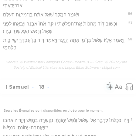
אִם־יָדָֽעְתִּי׃
56
וַיֹּ֖אמֶר הַמֶּ֑לֶךְ שְׁאַ֣ל אַתָּ֔ה בֶּן־מִי־זֶ֖ה הָעָֽלֶם׃
57
וּכְשׁ֣וּב דָּוִ֗ד מֵֽהַכּוֹת֙ אֶת־הַפְּלִשְׁתִּ֔י וַיִּקַּ֤ח אֹתוֹ֙ אַבְנֵ֔ר וַיְבִאֵ֖הוּ לִפְנֵ֣י
שָׁא֑וּל וְרֹ֥אשׁ הַפְּלִשְׁתִּ֖י בְּיָדֽוֹ׃
58
וַיֹּ֤אמֶר אֵלָיו֙ שָׁא֔וּל בֶּן־מִ֥י אַתָּ֖ה הַנָּ֑עַר וַיֹּ֣אמֶר דָּוִ֔ד בֶּֽן־עַבְדְּךָ֥ יִשַׁ֖י בֵּ֥ית
הַלַּחְמִֽי׃
Hébreu : © Westminster Leningrad Codex - tanach.us --- Grec : © 2010 by the
Society of Biblical Literature and Logos Bible Software - sblgnt.com
1 Samuel
18
Seuls les Évangiles sont disponibles en vidéo pour le moment.
1
וַיְהִ֗י כְּכַלֹּתוֹ֙ לְדַבֵּ֣ר אֶל־שָׁא֔וּל וְנֶ֙פֶשׁ֙ יְה֣וֹנָתָ֔ן נִקְשְׁרָ֖ה בְּנֶ֣פֶשׁ דָּוִ֑ד *ויאהבו
**וַיֶּאֱהָבֵ֥הוּ יְהוֹנָתָ֖ן כְּנַפְשֽׁוֹ׃
2