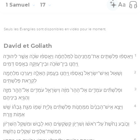
1 Samuel
17
Seuls les Évangiles sont disponibles en vidéo pour le moment.
David et Goliath
1
וַיַּאַסְפ֨וּ פְלִשְׁתִּ֤ים אֶת־מַֽחֲנֵיהֶם֙ לַמִּלְחָמָ֔ה וַיֵּאָ֣סְפ֔וּ שֹׂכֹ֖ה אֲשֶׁ֣ר לִיהוּדָ֑ה
וַֽיַּחֲנ֛וּ בֵּין־שׂוֹכֹ֥ה וּבֵין־עֲזֵקָ֖ה בְּאֶ֥פֶס דַּמִּֽים׃
2
וְשָׁא֤וּל וְאִֽישׁ־יִשְׂרָאֵל֙ נֶאֶסְפ֔וּ וַֽיַּחֲנ֖וּ בְּעֵ֣מֶק הָאֵלָ֑ה וַיַּעַרְכ֥וּ מִלְחָמָ֖ה
לִקְרַ֥את פְּלִשְׁתִּֽים׃
3
וּפְלִשְׁתִּ֞ים עֹמְדִ֤ים אֶל־הָהָר֙ מִזֶּ֔ה וְיִשְׂרָאֵ֛ל עֹמְדִ֥ים אֶל־הָהָ֖ר מִזֶּ֑ה
וְהַגַּ֖יְא בֵּינֵיהֶֽם׃
4
וַיֵּצֵ֤א אִֽישׁ־הַבֵּנַ֙יִם֙ מִמַּחֲנ֣וֹת פְּלִשְׁתִּ֔ים גָּלְיָ֥ת שְׁמ֖וֹ מִגַּ֑ת גָּבְה֕וֹ שֵׁ֥שׁ
אַמּ֖וֹת וָזָֽרֶת׃
5
וְכ֤וֹבַע נְחֹ֙שֶׁת֙ עַל־רֹאשׁ֔וֹ וְשִׁרְי֥וֹן קַשְׂקַשִּׂ֖ים ה֣וּא לָב֑וּשׁ וּמִשְׁקַל֙ הַשִּׁרְי֔וֹן
חֲמֵשֶׁת־אֲלָפִ֥ים שְׁקָלִ֖ים נְחֹֽשֶֽׁת׃
6