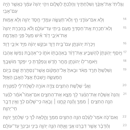
וְגָלִ֙יתִי֙ אֶת־אָזְנֶ֔ךָ וְשִׁלַּחְתִּ֖יךָ וְהָלַכְתָּ֣ לְשָׁל֑וֹם וִיהִ֤י יְהוָה֙ עִמָּ֔ךְ כַּאֲשֶׁ֥ר הָיָ֖ה
עִם־אָבִֽי׃
14
וְלֹ֖א אִם־עוֹדֶ֣נִּי חָ֑י וְלֹֽא־תַעֲשֶׂ֧ה עִמָּדִ֛י חֶ֥סֶד יְהוָ֖ה וְלֹ֥א אָמֽוּת׃
15
וְלֹֽא־תַכְרִ֧ת אֶֽת־חַסְדְּךָ֛ מֵעִ֥ם בֵּיתִ֖י עַד־עוֹלָ֑ם וְלֹ֗א בְּהַכְרִ֤ת יְהוָה֙
אֶת־אֹיְבֵ֣י דָוִ֔ד אִ֕ישׁ מֵעַ֖ל פְּנֵ֥י הָאֲדָמָֽה׃
16
וַיִּכְרֹ֥ת יְהוֹנָתָ֖ן עִם־בֵּ֣ית דָּוִ֑ד וּבִקֵּ֣שׁ יְהוָ֔ה מִיַּ֖ד אֹיְבֵ֥י דָוִֽד׃
17
וַיּ֤וֹסֶף יְהֽוֹנָתָן֙ לְהַשְׁבִּ֣יעַ אֶת־דָּוִ֔ד בְּאַהֲבָת֖וֹ אֹת֑וֹ כִּֽי־אַהֲבַ֥ת נַפְשׁ֖וֹ אֲהֵבֽוֹ׃
18
וַיֹּֽאמֶר־ל֥וֹ יְהוֹנָתָ֖ן מָחָ֣ר חֹ֑דֶשׁ וְנִפְקַ֕דְתָּ כִּ֥י יִפָּקֵ֖ד מוֹשָׁבֶֽךָ׃
19
וְשִׁלַּשְׁתָּ֙ תֵּרֵ֣ד מְאֹ֔ד וּבָאתָ֙ אֶל־הַמָּק֔וֹם אֲשֶׁר־נִסְתַּ֥רְתָּ שָּׁ֖ם בְּי֣וֹם
הַֽמַּעֲשֶׂ֑ה וְיָ֣שַׁבְתָּ֔ אֵ֖צֶל הָאֶ֥בֶן הָאָֽזֶל׃
20
וַאֲנִ֕י שְׁלֹ֥שֶׁת הַחִצִּ֖ים צִדָּ֣ה אוֹרֶ֑ה לְשַֽׁלַּֽח־לִ֖י לְמַטָּרָֽה׃
21
וְהִנֵּה֙ אֶשְׁלַ֣ח אֶת־הַנַּ֔עַר לֵ֖ךְ מְצָ֣א אֶת־הַחִצִּ֑ים אִם־אָמֹר֩ אֹמַ֨ר לַנַּ֜עַר
הִנֵּ֥ה הַחִצִּ֣ים ׀ מִמְּךָ֣ וָהֵ֗נָּה קָחֶ֧נּוּ ׀ וָבֹ֛אָה כִּֽי־שָׁל֥וֹם לְךָ֛ וְאֵ֥ין דָּבָ֖ר
חַי־יְהוָֽה׃
22
וְאִם־כֹּ֤ה אֹמַר֙ לָעֶ֔לֶם הִנֵּ֥ה הַחִצִּ֖ים מִמְּךָ֣ וָהָ֑לְאָה לֵ֕ךְ כִּ֥י שִֽׁלַּחֲךָ֖ יְהוָֽה׃
23
וְהַ֨דָּבָ֔ר אֲשֶׁ֥ר דִּבַּ֖רְנוּ אֲנִ֣י וָאָ֑תָּה הִנֵּ֧ה יְהוָ֛ה בֵּינִ֥י וּבֵינְךָ֖ עַד־עוֹלָֽם׃