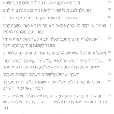
14
וְדָוִ֖ד ה֣וּא הַקָּטָ֑ן וּשְׁלֹשָׁה֙ הַגְּדֹלִ֔ים הָלְכ֖וּ אַחֲרֵ֥י שָׁאֽוּל׃
15
וְדָוִ֛ד הֹלֵ֥ךְ וָשָׁ֖ב מֵעַ֣ל שָׁא֑וּל לִרְע֛וֹת אֶת־צֹ֥אן אָבִ֖יו בֵּֽית־לָֽחֶם׃
16
וַיִּגַּ֥שׁ הַפְּלִשְׁתִּ֖י הַשְׁכֵּ֣ם וְהַעֲרֵ֑ב וַיִּתְיַצֵּ֖ב אַרְבָּעִ֥ים יֽוֹם׃
17
וַיֹּ֨אמֶר יִשַׁ֜י לְדָוִ֣ד בְּנ֗וֹ קַח־נָ֤א לְאַחֶ֙יךָ֙ אֵיפַ֤ת הַקָּלִיא֙ הַזֶּ֔ה וַעֲשָׂרָ֥ה לֶ֖חֶם
הַזֶּ֑ה וְהָרֵ֥ץ הַֽמַּחֲנֶ֖ה לְאַחֶֽיךָ׃
18
וְ֠אֵת עֲשֶׂ֜רֶת חֲרִצֵ֤י הֶֽחָלָב֙ הָאֵ֔לֶּה תָּבִ֖יא לְשַׂר־הָאָ֑לֶף וְאֶת־אַחֶ֙יךָ֙
תִּפְקֹ֣ד לְשָׁל֔וֹם וְאֶת־עֲרֻבָּתָ֖ם תִּקָּֽח׃
19
וְשָׁא֤וּל וְהֵ֙מָּה֙ וְכָל־אִ֣ישׁ יִשְׂרָאֵ֔ל בְּעֵ֖מֶק הָֽאֵלָ֑ה נִלְחָמִ֖ים עִם־פְּלִשְׁתִּֽים׃
20
וַיַּשְׁכֵּ֨ם דָּוִ֜ד בַּבֹּ֗קֶר וַיִּטֹּ֤שׁ אֶת־הַצֹּאן֙ עַל־שֹׁמֵ֔ר וַיִּשָּׂ֣א וַיֵּ֔לֶךְ כַּאֲשֶׁ֥ר צִוָּ֖הוּ
יִשָׁ֑י וַיָּבֹא֙ הַמַּעְגָּ֔לָה וְהַחַ֗יִל הַיֹּצֵא֙ אֶל־הַמַּ֣עֲרָכָ֔ה וְהֵרֵ֖עוּ בַּמִּלְחָמָֽה׃
21
וַתַּעֲרֹ֤ךְ יִשְׂרָאֵל֙ וּפְלִשְׁתִּ֔ים מַעֲרָכָ֖ה לִקְרַ֥את מַעֲרָכָֽה׃
22
וַיִּטֹּשׁ֩ דָּוִ֨ד אֶת־הַכֵּלִ֜ים מֵעָלָ֗יו עַל־יַד֙ שׁוֹמֵ֣ר הַכֵּלִ֔ים וַיָּ֖רָץ הַמַּעֲרָכָ֑ה
וַיָּבֹ֕א וַיִּשְׁאַ֥ל לְאֶחָ֖יו לְשָׁלֽוֹם׃
23
וְה֣וּא ׀ מְדַבֵּ֣ר עִמָּ֗ם וְהִנֵּ֣ה אִ֣ישׁ הַבֵּנַ֡יִם עוֹלֶ֞ה גָּלְיָת֩ הַפְּלִשְׁתִּ֨י שְׁמ֤וֹ
מִגַּת֙ *ממערות **מִמַּעַרְכ֣וֹת פְּלִשְׁתִּ֔ים וַיְדַבֵּ֖ר כַּדְּבָרִ֣ים הָאֵ֑לֶּה וַיִּשְׁמַ֖ע
דָּוִֽד׃