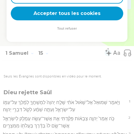
52
וַתְּהִ֤י הַמִּלְחָמָה֙ חֲזָקָ֣ה עַל־פְּלִשְׁתִּ֔ים כֹּ֖ל יְמֵ֣י שָׁא֑וּל וְרָאָ֨ה שָׁא֜וּל
Accepter tous les cookies
כָּל־אִ֤ישׁ גִּבּוֹר֙ וְכָל־בֶּן־חַ֔יִל וַיַּאַסְפֵ֖הוּ אֵלָֽיו׃
Hébreu : © Westminster Leningrad Codex - tanach.us --- Grec : © 2010 by the
Tout refuser
Society of Biblical Literature and Logos Bible Software - sblgnt.com
1 Samuel
15
Seuls les Évangiles sont disponibles en vidéo pour le moment.
Dieu rejette Saül
1
וַיֹּ֤אמֶר שְׁמוּאֵל֙ אֶל־שָׁא֔וּל אֹתִ֨י שָׁלַ֤ח יְהוָה֙ לִמְשָׁחֳךָ֣ לְמֶ֔לֶךְ עַל־עַמּ֖וֹ
עַל־יִשְׂרָאֵ֑ל וְעַתָּ֣ה שְׁמַ֔ע לְק֖וֹל דִּבְרֵ֥י יְהוָֽה׃
2
כֹּ֤ה אָמַר֙ יְהוָ֣ה צְבָא֔וֹת פָּקַ֕דְתִּי אֵ֛ת אֲשֶׁר־עָשָׂ֥ה עֲמָלֵ֖ק לְיִשְׂרָאֵ֑ל
אֲשֶׁר־שָׂ֥ם לוֹ֙ בַּדֶּ֔רֶךְ בַּעֲלֹת֖וֹ מִמִּצְרָֽיִם׃
3