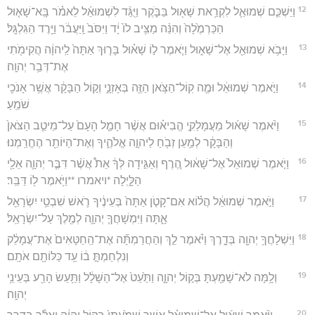
12
וַיַּשְׁכֵּ֧ם שְׁמוּאֵ֛ל לִקְרַ֥את שָׁא֖וּל בַּבֹּ֑קֶר וַיֻּגַּ֨ד לִשְׁמוּאֵ֜ל לֵאמֹ֗ר בָּֽא־שָׁא֤וּל
הַכַּרְמֶ֙לָה֙ וְהִנֵּ֨ה מַצִּ֥יב לוֹ֙ יָ֔ד וַיִּסֹּב֙ וַֽיַּעֲבֹ֔ר וַיֵּ֖רֶד הַגִּלְגָּֽל׃
13
וַיָּבֹ֥א שְׁמוּאֵ֖ל אֶל־שָׁא֑וּל וַיֹּ֧אמֶר ל֣וֹ שָׁא֗וּל בָּר֤וּךְ אַתָּה֙ לַֽיהוָ֔ה הֲקִימֹ֖תִי
אֶת־דְּבַ֥ר יְהוָֽה׃
14
וַיֹּ֣אמֶר שְׁמוּאֵ֔ל וּמֶ֛ה קֽוֹל־הַצֹּ֥אן הַזֶּ֖ה בְּאָזְנָ֑י וְק֣וֹל הַבָּקָ֔ר אֲשֶׁ֥ר אָנֹכִ֖י
שֹׁמֵֽעַ׃
15
וַיֹּ֨אמֶר שָׁא֜וּל מֵעֲמָלֵקִ֣י הֱבִיא֗וּם אֲשֶׁ֨ר חָמַ֤ל הָעָם֙ עַל־מֵיטַ֤ב הַצֹּאן֙
וְהַבָּקָ֔ר לְמַ֥עַן זְבֹ֖חַ לַיהוָ֣ה אֱלֹהֶ֑יךָ וְאֶת־הַיּוֹתֵ֖ר הֶחֱרַֽמְנוּ׃
16
וַיֹּ֤אמֶר שְׁמוּאֵל֙ אֶל־שָׁא֔וּל הֶ֚רֶף וְאַגִּ֣ידָה לְּךָ֔ אֵת֩ אֲשֶׁ֨ר דִּבֶּ֧ר יְהוָ֛ה אֵלַ֖י
הַלָּ֑יְלָה *ויאמרו **וַיֹּ֥אמֶר ל֖וֹ דַּבֵּֽר׃
17
וַיֹּ֣אמֶר שְׁמוּאֵ֔ל הֲל֗וֹא אִם־קָטֹ֤ן אַתָּה֙ בְּעֵינֶ֔יךָ רֹ֛אשׁ שִׁבְטֵ֥י יִשְׂרָאֵ֖ל
אָ֑תָּה וַיִּמְשָׁחֲךָ֧ יְהוָ֛ה לְמֶ֖לֶךְ עַל־יִשְׂרָאֵֽל׃
18
וַיִּשְׁלָחֲךָ֥ יְהוָ֖ה בְּדָ֑רֶךְ וַיֹּ֗אמֶר לֵ֣ךְ וְהַחֲרַמְתָּ֞ה אֶת־הַֽחַטָּאִים֙ אֶת־עֲמָלֵ֔ק
וְנִלְחַמְתָּ֣ ב֔וֹ עַ֥ד כַּלּוֹתָ֖ם אֹתָֽם׃
19
וְלָ֥מָּה לֹא־שָׁמַ֖עְתָּ בְּק֣וֹל יְהוָ֑ה וַתַּ֙עַט֙ אֶל־הַשָּׁלָ֔ל וַתַּ֥עַשׂ הָרַ֖ע בְּעֵינֵ֥י
יְהוָֽה׃
20