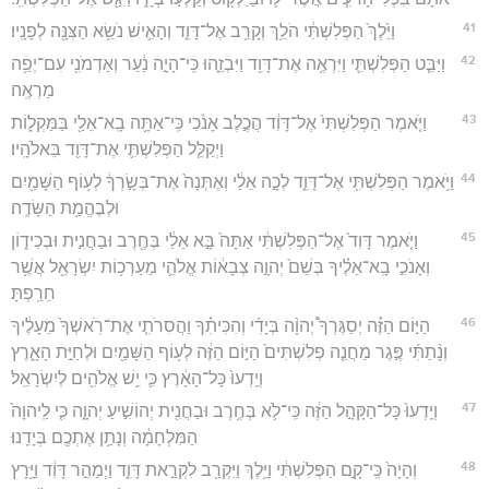
41
וַיֵּ֙לֶךְ֙ הַפְּלִשְׁתִּ֔י הֹלֵ֥ךְ וְקָרֵ֖ב אֶל־דָּוִ֑ד וְהָאִ֛ישׁ נֹשֵׂ֥א הַצִּנָּ֖ה לְפָנָֽיו׃
42
וַיַּבֵּ֧ט הַפְּלִשְׁתִּ֛י וַיִּרְאֶ֥ה אֶת־דָּוִ֖ד וַיִּבְזֵ֑הוּ כִּֽי־הָיָ֣ה נַ֔עַר וְאַדְמֹנִ֖י עִם־יְפֵ֥ה
מַרְאֶֽה׃
43
וַיֹּ֤אמֶר הַפְּלִשְׁתִּי֙ אֶל־דָּוִ֔ד הֲכֶ֣לֶב אָנֹ֔כִי כִּֽי־אַתָּ֥ה בָֽא־אֵלַ֖י בַּמַּקְל֑וֹת
וַיְקַלֵּ֧ל הַפְּלִשְׁתִּ֛י אֶת־דָּוִ֖ד בֵּאלֹהָֽיו׃
44
וַיֹּ֥אמֶר הַפְּלִשְׁתִּ֖י אֶל־דָּוִ֑ד לְכָ֣ה אֵלַ֔י וְאֶתְּנָה֙ אֶת־בְּשָׂ֣רְךָ֔ לְע֥וֹף הַשָּׁמַ֖יִם
וּלְבֶהֱמַ֥ת הַשָּׂדֶֽה׃
45
וַיֹּ֤אמֶר דָּוִד֙ אֶל־הַפְּלִשְׁתִּ֔י אַתָּה֙ בָּ֣א אֵלַ֔י בְּחֶ֖רֶב וּבַחֲנִ֣ית וּבְכִיד֑וֹן
וְאָנֹכִ֣י בָֽא־אֵלֶ֗יךָ בְּשֵׁם֙ יְהוָ֣ה צְבָא֔וֹת אֱלֹהֵ֛י מַעַרְכ֥וֹת יִשְׂרָאֵ֖ל אֲשֶׁ֥ר
חֵרַֽפְתָּ׃
46
הַיּ֣וֹם הַזֶּ֡ה יְסַגֶּרְךָ֩ יְהוָ֨ה בְּיָדִ֜י וְהִכִּיתִ֗ךָ וַהֲסִרֹתִ֤י אֶת־רֹֽאשְׁךָ֙ מֵעָלֶ֔יךָ
וְנָ֨תַתִּ֜י פֶּ֣גֶר מַחֲנֵ֤ה פְלִשְׁתִּים֙ הַיּ֣וֹם הַזֶּ֔ה לְע֥וֹף הַשָּׁמַ֖יִם וּלְחַיַּ֣ת הָאָ֑רֶץ
וְיֵֽדְעוּ֙ כָּל־הָאָ֔רֶץ כִּ֛י יֵ֥שׁ אֱלֹהִ֖ים לְיִשְׂרָאֵֽל׃
47
וְיֵֽדְעוּ֙ כָּל־הַקָּהָ֣ל הַזֶּ֔ה כִּֽי־לֹ֛א בְּחֶ֥רֶב וּבַחֲנִ֖ית יְהוֹשִׁ֣יעַ יְהוָ֑ה כִּ֤י לַֽיהוָה֙
הַמִּלְחָמָ֔ה וְנָתַ֥ן אֶתְכֶ֖ם בְּיָדֵֽנוּ׃
48
וְהָיָה֙ כִּֽי־קָ֣ם הַפְּלִשְׁתִּ֔י וַיֵּ֥לֶךְ וַיִּקְרַ֖ב לִקְרַ֣את דָּוִ֑ד וַיְמַהֵ֣ר דָּוִ֔ד וַיָּ֥רָץ