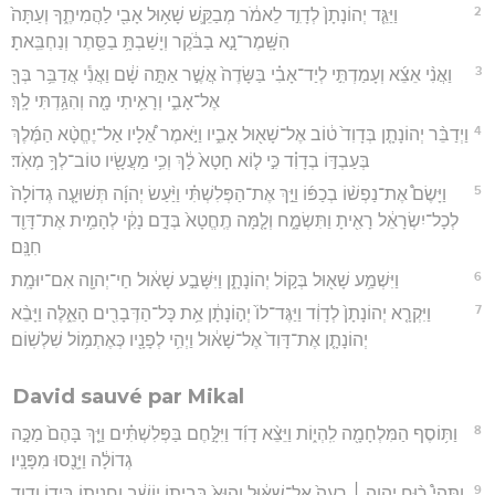
2
וַיַּגֵּ֤ד יְהוֹנָתָן֙ לְדָוִ֣ד לֵאמֹ֔ר מְבַקֵּ֛שׁ שָׁא֥וּל אָבִ֖י לַהֲמִיתֶ֑ךָ וְעַתָּה֙
הִשָּֽׁמֶר־נָ֣א בַבֹּ֔קֶר וְיָשַׁבְתָּ֥ בַסֵּ֖תֶר וְנַחְבֵּֽאתָ׃
3
וַאֲנִ֨י אֵצֵ֜א וְעָמַדְתִּ֣י לְיַד־אָבִ֗י בַּשָּׂדֶה֙ אֲשֶׁ֣ר אַתָּ֣ה שָׁ֔ם וַאֲנִ֕י אֲדַבֵּ֥ר בְּךָ֖
אֶל־אָבִ֑י וְרָאִ֥יתִי מָ֖ה וְהִגַּ֥דְתִּי לָֽךְ׃
4
וַיְדַבֵּ֨ר יְהוֹנָתָ֤ן בְּדָוִד֙ ט֔וֹב אֶל־שָׁא֖וּל אָבִ֑יו וַיֹּ֣אמֶר אֵ֠לָיו אַל־יֶחֱטָ֨א הַמֶּ֜לֶךְ
בְּעַבְדּ֣וֹ בְדָוִ֗ד כִּ֣י ל֤וֹא חָטָא֙ לָ֔ךְ וְכִ֥י מַעֲשָׂ֖יו טוֹב־לְךָ֥ מְאֹֽד׃
5
וַיָּשֶׂם֩ אֶת־נַפְשׁ֨וֹ בְכַפּ֜וֹ וַיַּ֣ךְ אֶת־הַפְּלִשְׁתִּ֗י וַיַּ֨עַשׂ יְהוָ֜ה תְּשׁוּעָ֤ה גְדוֹלָה֙
לְכָל־יִשְׂרָאֵ֔ל רָאִ֖יתָ וַתִּשְׂמָ֑ח וְלָ֤מָּה תֶֽחֱטָא֙ בְּדָ֣ם נָקִ֔י לְהָמִ֥ית אֶת־דָּוִ֖ד
חִנָּֽם׃
6
וַיִּשְׁמַ֥ע שָׁא֖וּל בְּק֣וֹל יְהוֹנָתָ֑ן וַיִּשָּׁבַ֣ע שָׁא֔וּל חַי־יְהוָ֖ה אִם־יוּמָֽת׃
7
וַיִּקְרָ֤א יְהוֹנָתָן֙ לְדָוִ֔ד וַיַּגֶּד־לוֹ֙ יְה֣וֹנָתָ֔ן אֵ֥ת כָּל־הַדְּבָרִ֖ים הָאֵ֑לֶּה וַיָּבֵ֨א
יְהוֹנָתָ֤ן אֶת־דָּוִד֙ אֶל־שָׁא֔וּל וַיְהִ֥י לְפָנָ֖יו כְּאֶתְמ֥וֹל שִׁלְשֽׁוֹם׃
David sauvé par Mikal
8
וַתּ֥וֹסֶף הַמִּלְחָמָ֖ה לִֽהְי֑וֹת וַיֵּצֵ֨א דָוִ֜ד וַיִּלָּ֣חֶם בַּפְּלִשְׁתִּ֗ים וַיַּ֤ךְ בָּהֶם֙ מַכָּ֣ה
גְדוֹלָ֔ה וַיָּנֻ֖סוּ מִפָּנָֽיו׃
9
וַתְּהִי֩ ר֨וּחַ יְהוָ֤ה ׀ רָעָה֙ אֶל־שָׁא֔וּל וְהוּא֙ בְּבֵית֣וֹ יוֹשֵׁ֔ב וַחֲנִית֖וֹ בְּיָד֑וֹ וְדָוִ֖ד