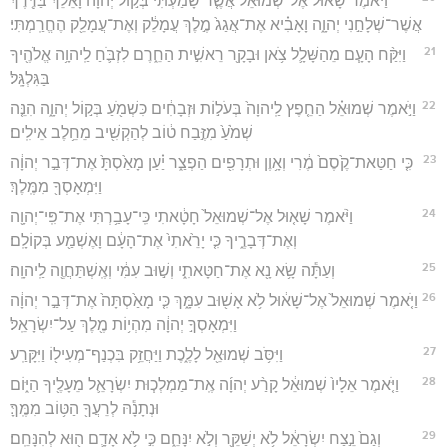
וַיֹּ֨אמֶר שָׁא֜וּל אֶל־שְׁמוּאֵ֗ל אֲשֶׁ֤ר שָׁמַ֙עְתִּי֙ בְּק֣וֹל יְהוָ֔ה וָאֵלֵ֕ךְ בַּדֶּ֖רֶךְ
אֲשֶׁר־שְׁלָחַ֣נִי יְהוָ֑ה וָאָבִ֗יא אֶת־אֲגַג֙ מֶ֣לֶךְ עֲמָלֵ֔ק וְאֶת־עֲמָלֵ֖ק הֶחֱרַֽמְתִּי׃
21
וַיִּקַּ֨ח הָעָ֧ם מֵהַשָּׁלָ֛ל צֹ֥אן וּבָקָ֖ר רֵאשִׁ֣ית הַחֵ֑רֶם לִזְבֹּ֛חַ לַֽיהוָ֥ה אֱלֹהֶ֖יךָ
בַּגִּלְגָּֽל׃
22
וַיֹּ֣אמֶר שְׁמוּאֵ֗ל הַחֵ֤פֶץ לַֽיהוָה֙ בְּעֹל֣וֹת וּזְבָחִ֔ים כִּשְׁמֹ֖עַ בְּק֣וֹל יְהוָ֑ה הִנֵּ֤ה
שְׁמֹ֙עַ֙ מִזֶּ֣בַח ט֔וֹב לְהַקְשִׁ֖יב מֵחֵ֥לֶב אֵילִֽים׃
23
כִּ֤י חַטַּאת־קֶ֙סֶם֙ מֶ֔רִי וְאָ֥וֶן וּתְרָפִ֖ים הַפְצַ֑ר יַ֗עַן מָאַ֙סְתָּ֙ אֶת־דְּבַ֣ר יְהוָ֔ה
וַיִּמְאָסְךָ֖ מִמֶּֽלֶךְ׃
24
וַיֹּ֨אמֶר שָׁא֤וּל אֶל־שְׁמוּאֵל֙ חָטָ֔אתִי כִּֽי־עָבַ֥רְתִּי אֶת־פִּֽי־יְהוָ֖ה
וְאֶת־דְּבָרֶ֑יךָ כִּ֤י יָרֵ֙אתִי֙ אֶת־הָעָ֔ם וָאֶשְׁמַ֖ע בְּקוֹלָֽם׃
25
וְעַתָּ֕ה שָׂ֥א נָ֖א אֶת־חַטָּאתִ֑י וְשׁ֣וּב עִמִּ֔י וְאֶֽשְׁתַּחֲוֶ֖ה לַֽיהוָֽה׃
26
וַיֹּ֤אמֶר שְׁמוּאֵל֙ אֶל־שָׁא֔וּל לֹ֥א אָשׁ֖וּב עִמָּ֑ךְ כִּ֤י מָאַ֙סְתָּה֙ אֶת־דְּבַ֣ר יְהוָ֔ה
וַיִּמְאָסְךָ֣ יְהוָ֔ה מִהְי֥וֹת מֶ֖לֶךְ עַל־יִשְׂרָאֵֽל׃
27
וַיִּסֹּ֥ב שְׁמוּאֵ֖ל לָלֶ֑כֶת וַיַּחֲזֵ֥ק בִּכְנַף־מְעִיל֖וֹ וַיִּקָּרַֽע׃
28
וַיֹּ֤אמֶר אֵלָיו֙ שְׁמוּאֵ֔ל קָרַ֨ע יְהוָ֜ה אֶֽת־מַמְלְכ֧וּת יִשְׂרָאֵ֛ל מֵעָלֶ֖יךָ הַיּ֑וֹם
וּנְתָנָ֕הּ לְרֵעֲךָ֖ הַטּ֥וֹב מִמֶּֽךָּ׃
29
וְגַם֙ נֵ֣צַח יִשְׂרָאֵ֔ל לֹ֥א יְשַׁקֵּ֖ר וְלֹ֣א יִנָּחֵ֑ם כִּ֣י לֹ֥א אָדָ֛ם ה֖וּא לְהִנָּחֵֽם׃