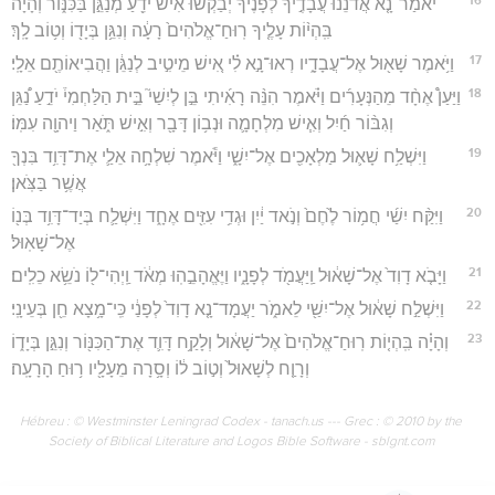
יֹאמַר־נָ֤א אֲדֹנֵ֙נוּ֙ עֲבָדֶ֣יךָ לְפָנֶ֔יךָ יְבַקְשׁ֕וּ אִ֕ישׁ יֹדֵ֖עַ מְנַגֵּ֣ן בַּכִּנּ֑וֹר וְהָיָ֗ה
בִּֽהְי֨וֹת עָלֶ֤יךָ רֽוּחַ־אֱלֹהִים֙ רָעָ֔ה וְנִגֵּ֥ן בְּיָד֖וֹ וְט֥וֹב לָֽךְ׃
17
וַיֹּ֥אמֶר שָׁא֖וּל אֶל־עֲבָדָ֑יו רְאוּ־נָ֣א לִ֗י אִ֚ישׁ מֵיטִ֣יב לְנַגֵּ֔ן וַהֲבִיאוֹתֶ֖ם אֵלָֽי׃
18
וַיַּעַן֩ אֶחָ֨ד מֵהַנְּעָרִ֜ים וַיֹּ֗אמֶר הִנֵּ֨ה רָאִ֜יתִי בֵּ֣ן לְיִשַׁי֮ בֵּ֣ית הַלַּחְמִי֒ יֹדֵ֣עַ נַ֠גֵּן
וְגִבּ֨וֹר חַ֜יִל וְאִ֧ישׁ מִלְחָמָ֛ה וּנְב֥וֹן דָּבָ֖ר וְאִ֣ישׁ תֹּ֑אַר וַיהוָ֖ה עִמּֽוֹ׃
19
וַיִּשְׁלַ֥ח שָׁא֛וּל מַלְאָכִ֖ים אֶל־יִשָׁ֑י וַיֹּ֕אמֶר שִׁלְחָ֥ה אֵלַ֛י אֶת־דָּוִ֥ד בִּנְךָ֖
אֲשֶׁ֥ר בַּצֹּֽאן׃
20
וַיִּקַּ֨ח יִשַׁ֜י חֲמ֥וֹר לֶ֙חֶם֙ וְנֹ֣אד יַ֔יִן וּגְדִ֥י עִזִּ֖ים אֶחָ֑ד וַיִּשְׁלַ֛ח בְּיַד־דָּוִ֥ד בְּנ֖וֹ
אֶל־שָׁאֽוּל׃
21
וַיָּבֹ֤א דָוִד֙ אֶל־שָׁא֔וּל וַֽיַּעֲמֹ֖ד לְפָנָ֑יו וַיֶּאֱהָבֵ֣הֽוּ מְאֹ֔ד וַֽיְהִי־ל֖וֹ נֹשֵׂ֥א כֵלִֽים׃
22
וַיִּשְׁלַ֣ח שָׁא֔וּל אֶל־יִשַׁ֖י לֵאמֹ֑ר יַעֲמָד־נָ֤א דָוִד֙ לְפָנַ֔י כִּֽי־מָ֥צָא חֵ֖ן בְּעֵינָֽי׃
23
וְהָיָ֗ה בִּֽהְי֤וֹת רֽוּחַ־אֱלֹהִים֙ אֶל־שָׁא֔וּל וְלָקַ֥ח דָּוִ֛ד אֶת־הַכִּנּ֖וֹר וְנִגֵּ֣ן בְּיָד֑וֹ
וְרָוַ֤ח לְשָׁאוּל֙ וְט֣וֹב ל֔וֹ וְסָ֥רָה מֵעָלָ֖יו ר֥וּחַ הָרָעָֽה׃
Hébreu : © Westminster Leningrad Codex - tanach.us --- Grec : © 2010 by the
Society of Biblical Literature and Logos Bible Software - sblgnt.com