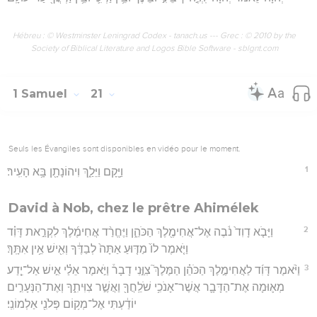
Hébreu : © Westminster Leningrad Codex - tanach.us --- Grec : © 2010 by the
Society of Biblical Literature and Logos Bible Software - sblgnt.com
1 Samuel
21
Seuls les Évangiles sont disponibles en vidéo pour le moment.
1
וַיָּ֖קָם וַיֵּלַ֑ךְ וִיהוֹנָתָ֖ן בָּ֥א הָעִֽיר׃
David à Nob, chez le prêtre Ahimélek
2
וַיָּבֹ֤א דָוִד֙ נֹ֔בֶה אֶל־אֲחִימֶ֖לֶךְ הַכֹּהֵ֑ן וַיֶּחֱרַ֨ד אֲחִימֶ֜לֶךְ לִקְרַ֣את דָּוִ֗ד
וַיֹּ֤אמֶר לוֹ֙ מַדּ֤וּעַ אַתָּה֙ לְבַדֶּ֔ךָ וְאִ֖ישׁ אֵ֥ין אִתָּֽךְ׃
3
וַיֹּ֨אמֶר דָּוִ֜ד לַאֲחִימֶ֣לֶךְ הַכֹּהֵ֗ן הַמֶּלֶךְ֮ צִוַּ֣נִי דָבָר֒ וַיֹּ֣אמֶר אֵלַ֗י אִ֣ישׁ אַל־יֵ֧דַע
מְא֛וּמָה אֶת־הַדָּבָ֛ר אֲשֶׁר־אָנֹכִ֥י שֹׁלֵֽחֲךָ֖ וַאֲשֶׁ֣ר צִוִּיתִ֑ךָ וְאֶת־הַנְּעָרִ֣ים
יוֹדַ֔עְתִּי אֶל־מְק֥וֹם פְּלֹנִ֖י אַלְמוֹנִֽי׃