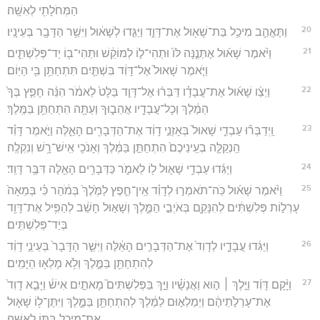
הַמְּחֹלָתִ֖י לְאִשָּֽׁה׃
20
וַתֶּאֱהַ֛ב מִיכַ֥ל בַּת־שָׁא֖וּל אֶת־דָּוִ֑ד וַיַּגִּ֣דוּ לְשָׁא֔וּל וַיִּשַׁ֥ר הַדָּבָ֖ר בְּעֵינָֽיו׃
21
וַיֹּ֨אמֶר שָׁא֜וּל אֶתְּנֶ֤נָּה לּוֹ֙ וּתְהִי־ל֣וֹ לְמוֹקֵ֔שׁ וּתְהִי־ב֖וֹ יַד־פְּלִשְׁתִּ֑ים
וַיֹּ֤אמֶר שָׁאוּל֙ אֶל־דָּוִ֔ד בִּשְׁתַּ֛יִם תִּתְחַתֵּ֥ן בִּ֖י הַיּֽוֹם׃
22
וַיְצַ֨ו שָׁא֜וּל אֶת־עֲבָדָ֗ו דַּבְּר֨וּ אֶל־דָּוִ֤ד בַּלָּט֙ לֵאמֹ֔ר הִנֵּ֨ה חָפֵ֤ץ בְּךָ֙
הַמֶּ֔לֶךְ וְכָל־עֲבָדָ֖יו אֲהֵב֑וּךָ וְעַתָּ֖ה הִתְחַתֵּ֥ן בַּמֶּֽלֶךְ׃
23
וַֽיְדַבְּר֞וּ עַבְדֵ֤י שָׁאוּל֙ בְּאָזְנֵ֣י דָוִ֔ד אֶת־הַדְּבָרִ֖ים הָאֵ֑לֶּה וַיֹּ֣אמֶר דָּוִ֗ד
הַֽנְקַלָּ֤ה בְעֵֽינֵיכֶם֙ הִתְחַתֵּ֣ן בַּמֶּ֔לֶךְ וְאָנֹכִ֖י אִֽישׁ־רָ֥שׁ וְנִקְלֶֽה׃
24
וַיַּגִּ֜דוּ עַבְדֵ֥י שָׁא֛וּל ל֖וֹ לֵאמֹ֑ר כַּדְּבָרִ֥ים הָאֵ֖לֶּה דִּבֶּ֥ר דָּוִֽד׃
25
וַיֹּ֨אמֶר שָׁא֜וּל כֹּֽה־תֹאמְר֣וּ לְדָוִ֗ד אֵֽין־חֵ֤פֶץ לַמֶּ֙לֶךְ֙ בְּמֹ֔הַר כִּ֗י בְּמֵאָה֙
עָרְל֣וֹת פְּלִשְׁתִּ֔ים לְהִנָּקֵ֖ם בְּאֹיְבֵ֣י הַמֶּ֑לֶךְ וְשָׁא֣וּל חָשַׁ֔ב לְהַפִּ֥יל אֶת־דָּוִ֖ד
בְּיַד־פְּלִשְׁתִּֽים׃
26
וַיַּגִּ֨דוּ עֲבָדָ֤יו לְדָוִד֙ אֶת־הַדְּבָרִ֣ים הָאֵ֔לֶּה וַיִּשַׁ֤ר הַדָּבָר֙ בְּעֵינֵ֣י דָוִ֔ד
לְהִתְחַתֵּ֖ן בַּמֶּ֑לֶךְ וְלֹ֥א מָלְא֖וּ הַיָּמִֽים׃
27
וַיָּ֨קָם דָּוִ֜ד וַיֵּ֣לֶךְ ׀ ה֣וּא וַאֲנָשָׁ֗יו וַיַּ֣ךְ בַּפְּלִשְׁתִּים֮ מָאתַ֣יִם אִישׁ֒ וַיָּבֵ֤א דָוִד֙
אֶת־עָרְלֹ֣תֵיהֶ֔ם וַיְמַלְא֣וּם לַמֶּ֔לֶךְ לְהִתְחַתֵּ֖ן בַּמֶּ֑לֶךְ וַיִּתֶּן־ל֥וֹ שָׁא֛וּל
אֶת־מִיכַ֥ל בִּתּ֖וֹ לְאִשָּֽׁה׃