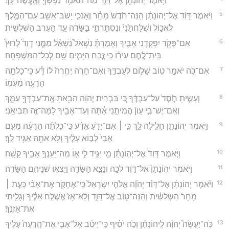
וַיֹּ֥אמֶר יְהוֹנָתָ֖ן אֶל־דָּוִ֑ד מַה־תֹּאמַ֥ר נַפְשְׁךָ֖ וְאֶֽעֱשֶׂה־לָּֽךְ׃
5
וַיֹּ֨אמֶר דָּוִ֜ד אֶל־יְהוֹנָתָ֗ן הִֽנֵּה־חֹ֙דֶשׁ֙ מָחָ֔ר וְאָנֹכִ֛י יָשֹׁב־אֵשֵׁ֥ב עִם־הַמֶּ֖לֶךְ
לֶאֱכ֑וֹל וְשִׁלַּחְתַּ֙נִי֙ וְנִסְתַּרְתִּ֣י בַשָּׂדֶ֔ה עַ֖ד הָעֶ֥רֶב הַשְּׁלִשִֽׁית׃
6
אִם־פָּקֹ֥ד יִפְקְדֵ֖נִי אָבִ֑יךָ וְאָמַרְתָּ֗ נִשְׁאֹל֩ נִשְׁאַ֨ל מִמֶּ֤נִּי דָוִד֙ לָרוּץ֙
בֵּֽית־לֶ֣חֶם עִיר֔וֹ כִּ֣י זֶ֧בַח הַיָּמִ֛ים שָׁ֖ם לְכָל־הַמִּשְׁפָּחָֽה׃
7
אִם־כֹּ֥ה יֹאמַ֛ר ט֖וֹב שָׁל֣וֹם לְעַבְדֶּ֑ךָ וְאִם־חָרֹ֤ה יֶֽחֱרֶה֙ ל֔וֹ דַּ֕ע כִּֽי־כָלְתָ֥ה
הָרָעָ֖ה מֵעִמּֽוֹ׃
8
וְעָשִׂ֤יתָ חֶ֙סֶד֙ עַל־עַבְדֶּ֔ךָ כִּ֚י בִּבְרִ֣ית יְהוָ֔ה הֵבֵ֥אתָ אֶֽת־עַבְדְּךָ֖ עִמָּ֑ךְ
וְאִם־יֶשׁ־בִּ֤י עָוֺן֙ הֲמִיתֵ֣נִי אַ֔תָּה וְעַד־אָבִ֖יךָ לָמָּה־זֶּ֥ה תְבִיאֵֽנִי׃
9
וַיֹּ֥אמֶר יְהוֹנָתָ֖ן חָלִ֣ילָה לָּ֑ךְ כִּ֣י ׀ אִם־יָדֹ֣עַ אֵדַ֗ע כִּֽי־כָלְתָ֨ה הָרָעָ֜ה מֵעִ֤ם
אָבִי֙ לָב֣וֹא עָלֶ֔יךָ וְלֹ֥א אֹתָ֖הּ אַגִּ֥יד לָֽךְ׃
10
וַיֹּ֤אמֶר דָּוִד֙ אֶל־יְה֣וֹנָתָ֔ן מִ֖י יַגִּ֣יד לִ֑י א֛וֹ מַה־יַּעַנְךָ֥ אָבִ֖יךָ קָשָֽׁה׃
11
וַיֹּ֤אמֶר יְהֽוֹנָתָן֙ אֶל־דָּוִ֔ד לְכָ֖ה וְנֵצֵ֣א הַשָּׂדֶ֑ה וַיֵּצְא֥וּ שְׁנֵיהֶ֖ם הַשָּׂדֶֽה׃
12
וַיֹּ֨אמֶר יְהוֹנָתָ֜ן אֶל־דָּוִ֗ד יְהוָ֞ה אֱלֹהֵ֤י יִשְׂרָאֵל֙ כִּֽי־אֶחְקֹ֣ר אֶת־אָבִ֗י כָּעֵ֤ת ׀
מָחָר֙ הַשְּׁלִשִׁ֔ית וְהִנֵּה־ט֖וֹב אֶל־דָּוִ֑ד וְלֹֽא־אָז֙ אֶשְׁלַ֣ח אֵלֶ֔יךָ וְגָלִ֖יתִי
אֶת־אָזְנֶֽךָ׃
13
כֹּֽה־יַעֲשֶׂה֩ יְהוָ֨ה לִֽיהוֹנָתָ֜ן וְכֹ֣ה יֹסִ֗יף כִּֽי־יֵיטִ֨ב אֶל־אָבִ֤י אֶת־הָֽרָעָה֙ עָלֶ֔יךָ