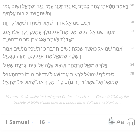
30
וַיֹּ֣אמֶר חָטָ֔אתִי עַתָּ֗ה כַּבְּדֵ֥נִי נָ֛א נֶ֥גֶד זִקְנֵֽי־עַמִּ֖י וְנֶ֣גֶד יִשְׂרָאֵ֑ל וְשׁ֣וּב עִמִּ֔י
וְהִֽשְׁתַּחֲוֵ֖יתִי לַֽיהוָ֥ה אֱלֹהֶֽיךָ׃
31
וַיָּ֥שָׁב שְׁמוּאֵ֖ל אַחֲרֵ֣י שָׁא֑וּל וַיִּשְׁתַּ֥חוּ שָׁא֖וּל לַֽיהוָֽה׃
32
וַיֹּ֣אמֶר שְׁמוּאֵ֗ל הַגִּ֤ישׁוּ אֵלַי֙ אֶת־אֲגַג֙ מֶ֣לֶךְ עֲמָלֵ֔ק וַיֵּ֣לֶךְ אֵלָ֔יו אֲגַ֖ג
מַעֲדַנֹּ֑ת וַיֹּ֣אמֶר אֲגָ֔ג אָכֵ֖ן סָ֥ר מַר־הַמָּֽוֶת׃
33
וַיֹּ֣אמֶר שְׁמוּאֵ֔ל כַּאֲשֶׁ֨ר שִׁכְּלָ֤ה נָשִׁים֙ חַרְבֶּ֔ךָ כֵּן־תִּשְׁכַּ֥ל מִנָּשִׁ֖ים אִמֶּ֑ךָ
וַיְשַׁסֵּ֨ף שְׁמוּאֵ֧ל אֶת־אֲגָ֛ג לִפְנֵ֥י יְהוָ֖ה בַּגִּלְגָּֽל׃
34
וַיֵּ֥לֶךְ שְׁמוּאֵ֖ל הָרָמָ֑תָה וְשָׁא֛וּל עָלָ֥ה אֶל־בֵּית֖וֹ גִּבְעַ֥ת שָׁאֽוּל׃
35
וְלֹא־יָסַ֨ף שְׁמוּאֵ֜ל לִרְא֤וֹת אֶת־שָׁאוּל֙ עַד־י֣וֹם מוֹת֔וֹ כִּֽי־הִתְאַבֵּ֥ל
שְׁמוּאֵ֖ל אֶל־שָׁא֑וּל וַיהוָ֣ה נִחָ֔ם כִּֽי־הִמְלִ֥יךְ אֶת־שָׁא֖וּל עַל־יִשְׂרָאֵֽל׃
Hébreu : © Westminster Leningrad Codex - tanach.us --- Grec : © 2010 by the
Society of Biblical Literature and Logos Bible Software - sblgnt.com
1 Samuel
16