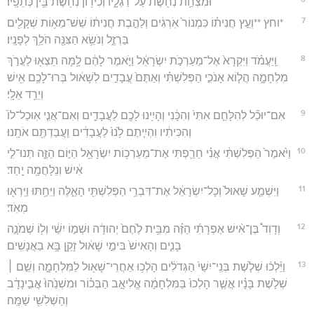
וּמִצְחַ֥ת נְחֹ֖שֶׁת עַל־רַגְלָ֑יו וְכִיד֥וֹן נְחֹ֖שֶׁת בֵּ֥ין כְּתֵפָֽיו׃
7
*וחץ **וְעֵ֣ץ חֲנִית֗וֹ כִּמְנוֹר֙ אֹֽרְגִ֔ים וְלַהֶ֣בֶת חֲנִית֔וֹ שֵׁשׁ־מֵא֥וֹת שְׁקָלִ֖ים
בַּרְזֶ֑ל וְנֹשֵׂ֥א הַצִּנָּ֖ה הֹלֵ֥ךְ לְפָנָֽיו׃
8
וַֽיַּעֲמֹ֗ד וַיִּקְרָא֙ אֶל־מַעַרְכֹ֣ת יִשְׂרָאֵ֔ל וַיֹּ֣אמֶר לָהֶ֔ם לָ֥מָּה תֵצְא֖וּ לַעֲרֹ֣ךְ
מִלְחָמָ֑ה הֲל֧וֹא אָנֹכִ֣י הַפְּלִשְׁתִּ֗י וְאַתֶּם֙ עֲבָדִ֣ים לְשָׁא֔וּל בְּרוּ־לָכֶ֥ם אִ֖ישׁ
וְיֵרֵ֥ד אֵלָֽי׃
9
אִם־יוּכַ֞ל לְהִלָּחֵ֤ם אִתִּי֙ וְהִכָּ֔נִי וְהָיִ֥ינוּ לָכֶ֖ם לַעֲבָדִ֑ים וְאִם־אֲנִ֤י אֽוּכַל־לוֹ֙
וְהִכִּיתִ֔יו וִהְיִ֤יתֶם לָ֙נוּ֙ לַעֲבָדִ֔ים וַעֲבַדְתֶּ֖ם אֹתָֽנוּ׃
10
וַיֹּ֙אמֶר֙ הַפְּלִשְׁתִּ֔י אֲנִ֗י חֵרַ֛פְתִּי אֶת־מַעַרְכ֥וֹת יִשְׂרָאֵ֖ל הַיּ֣וֹם הַזֶּ֑ה תְּנוּ־לִ֣י
אִ֔ישׁ וְנִֽלָּחֲמָ֖ה יָֽחַד׃
11
וַיִּשְׁמַ֤ע שָׁאוּל֙ וְכָל־יִשְׂרָאֵ֔ל אֶת־דִּבְרֵ֥י הַפְּלִשְׁתִּ֖י הָאֵ֑לֶּה וַיֵּחַ֥תּוּ וַיִּֽרְא֖וּ
מְאֹֽד׃
12
וְדָוִד֩ בֶּן־אִ֨ישׁ אֶפְרָתִ֜י הַזֶּ֗ה מִבֵּ֥ית לֶ֙חֶם֙ יְהוּדָ֔ה וּשְׁמ֣וֹ יִשַׁ֔י וְל֖וֹ שְׁמֹנָ֣ה
בָנִ֑ים וְהָאִישׁ֙ בִּימֵ֣י שָׁא֔וּל זָקֵ֖ן בָּ֥א בַאֲנָשִֽׁים׃
13
וַיֵּ֨לְכ֜וּ שְׁלֹ֤שֶׁת בְּנֵֽי־יִשַׁי֙ הַגְּדֹלִ֔ים הָלְכ֥וּ אַחֲרֵי־שָׁא֖וּל לַמִּלְחָמָ֑ה וְשֵׁ֣ם ׀
שְׁלֹ֣שֶׁת בָּנָ֗יו אֲשֶׁ֤ר הָלְכוּ֙ בַּמִּלְחָמָ֔ה אֱלִיאָ֣ב הַבְּכ֗וֹר וּמִשְׁנֵ֙הוּ֙ אֲבִ֣ינָדָ֔ב
וְהַשְּׁלִשִׁ֖י שַׁמָּֽה׃