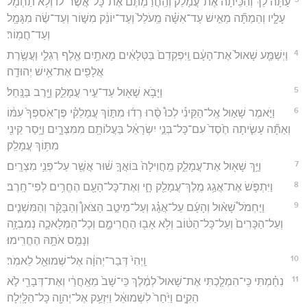
עַתָּה֩ לֵ֨ךְ וְהִכִּֽיתָ֜ה אֶת־עֲמָלֵ֗ק וְהַֽחֲרַמְתֶּם֙ אֶת־כָּל־אֲשֶׁר־ל֔וֹ וְלֹ֥א תַחְמֹ֖ל
עָלָ֑יו וְהֵמַתָּ֞ה מֵאִ֣ישׁ עַד־אִשָּׁ֗ה מֵֽעֹלֵל֙ וְעַד־יוֹנֵ֔ק מִשּׁ֣וֹר וְעַד־שֶׂ֔ה מִגָּמָ֖ל
וְעַד־חֲמֽוֹר׃
4
וַיְשַׁמַּ֤ע שָׁאוּל֙ אֶת־הָעָ֔ם וַֽיִּפְקְדֵם֙ בַּטְּלָאִ֔ים מָאתַ֥יִם אֶ֖לֶף רַגְלִ֑י וַעֲשֶׂ֥רֶת
אֲלָפִ֖ים אֶת־אִ֥ישׁ יְהוּדָֽה׃
5
וַיָּבֹ֥א שָׁא֖וּל עַד־עִ֣יר עֲמָלֵ֑ק וַיָּ֖רֶב בַּנָּֽחַל׃
6
וַיֹּ֣אמֶר שָׁא֣וּל אֶֽל־הַקֵּינִ֡י לְכוּ֩ סֻּ֨רוּ רְד֜וּ מִתּ֣וֹךְ עֲמָלֵקִ֗י פֶּן־אֹֽסִפְךָ֙ עִמּ֔וֹ
וְאַתָּ֞ה עָשִׂ֤יתָה חֶ֙סֶד֙ עִם־כָּל־בְּנֵ֣י יִשְׂרָאֵ֔ל בַּעֲלוֹתָ֖ם מִמִּצְרָ֑יִם וַיָּ֥סַר קֵינִ֖י
מִתּ֥וֹךְ עֲמָלֵֽק׃
7
וַיַּ֥ךְ שָׁא֖וּל אֶת־עֲמָלֵ֑ק מֵֽחֲוִילָה֙ בּוֹאֲךָ֣ שׁ֔וּר אֲשֶׁ֖ר עַל־פְּנֵ֥י מִצְרָֽיִם׃
8
וַיִּתְפֹּ֛שׂ אֶת־אֲגַ֥ג מֶֽלֶךְ־עֲמָלֵ֖ק חָ֑י וְאֶת־כָּל־הָעָ֖ם הֶחֱרִ֥ים לְפִי־חָֽרֶב׃
9
וַיַּחְמֹל֩ שָׁא֨וּל וְהָעָ֜ם עַל־אֲגָ֗ג וְעַל־מֵיטַ֣ב הַצֹּאן֩ וְהַבָּקָ֨ר וְהַמִּשְׁנִ֤ים
וְעַל־הַכָּרִים֙ וְעַל־כָּל־הַטּ֔וֹב וְלֹ֥א אָב֖וּ הַחֲרִימָ֑ם וְכָל־הַמְּלָאכָ֛ה נְמִבְזָ֥ה
וְנָמֵ֖ס אֹתָ֥הּ הֶחֱרִֽימוּ׃
10
וַֽיְהִי֙ דְּבַר־יְהוָ֔ה אֶל־שְׁמוּאֵ֖ל לֵאמֹֽר׃
11
נִחַ֗מְתִּי כִּֽי־הִמְלַ֤כְתִּי אֶת־שָׁאוּל֙ לְמֶ֔לֶךְ כִּֽי־שָׁב֙ מֵאַֽחֲרַ֔י וְאֶת־דְּבָרַ֖י לֹ֣א
הֵקִ֑ים וַיִּ֙חַר֙ לִשְׁמוּאֵ֔ל וַיִּזְעַ֥ק אֶל־יְהוָ֖ה כָּל־הַלָּֽיְלָה׃