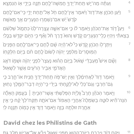
4
וְעַתָּ֗ה מַה־יֵּ֧שׁ תַּֽחַת־יָדְךָ֛ חֲמִשָּׁה־לֶ֖חֶם תְּנָ֣ה בְיָדִ֑י א֖וֹ הַנִּמְצָֽא׃
5
וַיַּ֨עַן הַכֹּהֵ֤ן אֶת־דָּוִד֙ וַיֹּ֔אמֶר אֵֽין־לֶ֥חֶם חֹ֖ל אֶל־תַּ֣חַת יָדִ֑י כִּֽי־אִם־לֶ֤חֶם
קֹ֙דֶשׁ֙ יֵ֔שׁ אִם־נִשְׁמְר֥וּ הַנְּעָרִ֖ים אַ֥ךְ מֵאִשָּֽׁה׃
6
וַיַּעַן֩ דָּוִ֨ד אֶת־הַכֹּהֵ֜ן וַיֹּ֣אמֶר ל֗וֹ כִּ֣י אִם־אִשָּׁ֤ה עֲצֻֽרָה־לָ֙נוּ֙ כִּתְמ֣וֹל שִׁלְשֹׁ֔ם
בְּצֵאתִ֕י וַיִּהְי֥וּ כְלֵֽי־הַנְּעָרִ֖ים קֹ֑דֶשׁ וְהוּא֙ דֶּ֣רֶךְ חֹ֔ל וְאַ֕ף כִּ֥י הַיּ֖וֹם יִקְדַּ֥שׁ בַּכֶּֽלִי׃
7
וַיִּתֶּן־ל֥וֹ הַכֹּהֵ֖ן קֹ֑דֶשׁ כִּי֩ לֹא־הָ֨יָה שָׁ֜ם לֶ֗חֶם כִּֽי־אִם־לֶ֤חֶם הַפָּנִים֙
הַמּֽוּסָרִים֙ מִלִּפְנֵ֣י יְהוָ֔ה לָשׂוּם֙ לֶ֣חֶם חֹ֔ם בְּי֖וֹם הִלָּקְחֽוֹ׃
8
וְשָׁ֡ם אִישׁ֩ מֵעַבְדֵ֨י שָׁא֜וּל בַּיּ֣וֹם הַה֗וּא נֶעְצָר֙ לִפְנֵ֣י יְהוָ֔ה וּשְׁמ֖וֹ דֹּאֵ֣ג
הָאֲדֹמִ֑י אַבִּ֥יר הָרֹעִ֖ים אֲשֶׁ֥ר לְשָׁאֽוּל׃
9
וַיֹּ֤אמֶר דָּוִד֙ לַאֲחִימֶ֔לֶךְ וְאִ֛ין יֶשׁ־פֹּ֥ה תַֽחַת־יָדְךָ֖ חֲנִ֣ית אוֹ־חָ֑רֶב כִּ֣י
גַם־חַרְבִּ֤י וְגַם־כֵּלַי֙ לֹֽא־לָקַ֣חְתִּי בְיָדִ֔י כִּֽי־הָיָ֥ה דְבַר־הַמֶּ֖לֶךְ נָחֽוּץ׃
10
וַיֹּ֣אמֶר הַכֹּהֵ֗ן חֶרֶב֩ גָּלְיָ֨ת הַפְּלִשְׁתִּ֜י אֲשֶׁר־הִכִּ֣יתָ ׀ בְּעֵ֣מֶק הָאֵלָ֗ה
הִנֵּה־הִ֞יא לוּטָ֣ה בַשִּׂמְלָה֮ אַחֲרֵ֣י הָאֵפוֹד֒ אִם־אֹתָ֤הּ תִּֽקַּח־לְךָ֙ קָ֔ח כִּ֣י אֵ֥ין
אַחֶ֛רֶת זוּלָתָ֖הּ בָּזֶ֑ה וַיֹּ֧אמֶר דָּוִ֛ד אֵ֥ין כָּמ֖וֹהָ תְּנֶ֥נָּה לִּֽי׃
David chez les Philistins de Gath
11
וַיָּ֣קָם דָּוִ֔ד וַיִּבְרַ֥ח בַּיּוֹם־הַה֖וּא מִפְּנֵ֣י שָׁא֑וּל וַיָּבֹ֕א אֶל־אָכִ֖ישׁ מֶ֥לֶךְ גַּֽת׃