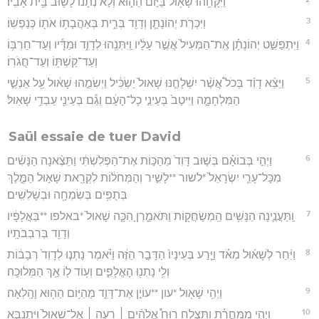
וַיִּקָּחֵ֥הוּ שָׁא֖וּל בַּיּ֣וֹם הַה֑וּא וְלֹ֣א נְתָנ֔וֹ לָשׁ֖וּב בֵּ֥ית אָבִֽיו׃
3
וַיִּכְרֹ֧ת יְהוֹנָתָ֛ן וְדָוִ֖ד בְּרִ֑ית בְּאַהֲבָת֥וֹ אֹת֖וֹ כְּנַפְשֽׁוֹ׃
4
וַיִּתְפַּשֵּׁ֣ט יְהוֹנָתָ֗ן אֶֽת־הַמְּעִיל֙ אֲשֶׁ֣ר עָלָ֔יו וַֽיִּתְּנֵ֖הוּ לְדָוִ֑ד וּמַדָּ֕יו וְעַד־חַרְבּ֥וֹ
וְעַד־קַשְׁתּ֖וֹ וְעַד־חֲגֹרֽוֹ׃
5
וַיֵּצֵ֨א דָוִ֜ד בְּכֹל֩ אֲשֶׁ֨ר יִשְׁלָחֶ֤נּוּ שָׁאוּל֙ יַשְׂכִּ֔יל וַיְשִׂמֵ֣הוּ שָׁא֔וּל עַ֖ל אַנְשֵׁ֣י
הַמִּלְחָמָ֑ה וַיִּיטַב֙ בְּעֵינֵ֣י כָל־הָעָ֔ם וְגַ֕ם בְּעֵינֵ֖י עַבְדֵ֥י שָׁאֽוּל׃
Saül essaie de tuer David
6
וַיְהִ֣י בְּבוֹאָ֗ם בְּשׁ֤וּב דָּוִד֙ מֵהַכּ֣וֹת אֶת־הַפְּלִשְׁתִּ֔י וַתֵּצֶ֨אנָה הַנָּשִׁ֜ים
מִכָּל־עָרֵ֤י יִשְׂרָאֵל֙ *לשור **לָשִׁ֣יר וְהַמְּחֹל֔וֹת לִקְרַ֖את שָׁא֣וּל הַמֶּ֑לֶךְ
בְּתֻפִּ֥ים בְּשִׂמְחָ֖ה וּבְשָׁלִשִֽׁים׃
7
וַֽתַּעֲנֶ֛ינָה הַנָּשִׁ֥ים הַֽמְשַׂחֲק֖וֹת וַתֹּאמַ֑רְןָ הִכָּ֤ה שָׁאוּל֙ *באלפו **בַּאֲלָפָ֔יו
וְדָוִ֖ד בְּרִבְבֹתָֽיו׃
8
וַיִּ֨חַר לְשָׁא֜וּל מְאֹ֗ד וַיֵּ֤רַע בְּעֵינָיו֙ הַדָּבָ֣ר הַזֶּ֔ה וַיֹּ֗אמֶר נָתְנ֤וּ לְדָוִד֙ רְבָב֔וֹת
וְלִ֥י נָתְנ֖וּ הָאֲלָפִ֑ים וְע֥וֹד ל֖וֹ אַ֥ךְ הַמְּלוּכָֽה׃
9
וַיְהִ֥י שָׁא֖וּל *עון **עוֹיֵ֣ן אֶת־דָּוִ֑ד מֵהַיּ֥וֹם הַה֖וּא וָהָֽלְאָה׃
10
וַיְהִ֣י מִֽמָּחֳרָ֗ת וַתִּצְלַ֣ח רוּחַ֩ אֱלֹהִ֨ים ׀ רָעָ֤ה ׀ אֶל־שָׁאוּל֙ וַיִּתְנַבֵּ֣א