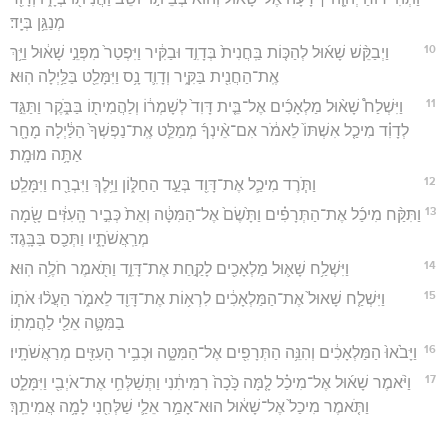
מְנַגֵּ֥ן בְּיָֽד׃
10
וַיְבַקֵּ֨שׁ שָׁא֜וּל לְהַכּ֤וֹת בַּֽחֲנִית֙ בְּדָוִ֣ד וּבַקִּ֔יר וַיִּפְטַר֙ מִפְּנֵ֣י שָׁא֔וּל וַיַּ֥ךְ
אֶֽת־הַחֲנִ֖ית בַּקִּ֑יר וְדָוִ֛ד נָ֥ס וַיִּמָּלֵ֖ט בַּלַּ֥יְלָה הֽוּא׃
11
וַיִּשְׁלַח֩ שָׁא֨וּל מַלְאָכִ֜ים אֶל־בֵּ֤ית דָּוִד֙ לְשָׁמְר֔וֹ וְלַהֲמִית֖וֹ בַּבֹּ֑קֶר וַתַּגֵּ֣ד
לְדָוִ֗ד מִיכַ֤ל אִשְׁתּוֹ֙ לֵאמֹ֔ר אִם־אֵ֨ינְךָ֜ מְמַלֵּ֤ט אֶֽת־נַפְשְׁךָ֙ הַלַּ֔יְלָה מָחָ֖ר
אַתָּ֥ה מוּמָֽת׃
12
וַתֹּ֧רֶד מִיכַ֛ל אֶת־דָּוִ֖ד בְּעַ֣ד הַחַלּ֑וֹן וַיֵּ֥לֶךְ וַיִּבְרַ֖ח וַיִּמָּלֵֽט׃
13
וַתִּקַּ֨ח מִיכַ֜ל אֶת־הַתְּרָפִ֗ים וַתָּ֙שֶׂם֙ אֶל־הַמִּטָּ֔ה וְאֵת֙ כְּבִ֣יר הָֽעִזִּ֔ים שָׂ֖מָה
מְרַֽאֲשֹׁתָ֑יו וַתְּכַ֖ס בַּבָּֽגֶד׃
14
וַיִּשְׁלַ֥ח שָׁא֛וּל מַלְאָכִ֖ים לָקַ֣חַת אֶת־דָּוִ֑ד וַתֹּ֖אמֶר חֹלֶ֥ה הֽוּא׃
15
וַיִּשְׁלַ֤ח שָׁאוּל֙ אֶת־הַמַּלְאָכִ֔ים לִרְא֥וֹת אֶת־דָּוִ֖ד לֵאמֹ֑ר הַעֲל֨וּ אֹת֧וֹ
בַמִּטָּ֛ה אֵלַ֖י לַהֲמִתֽוֹ׃
16
וַיָּבֹ֙אוּ֙ הַמַּלְאָכִ֔ים וְהִנֵּ֥ה הַתְּרָפִ֖ים אֶל־הַמִּטָּ֑ה וּכְבִ֥יר הָעִזִּ֖ים מְרַאֲשֹׁתָֽיו׃
17
וַיֹּ֨אמֶר שָׁא֜וּל אֶל־מִיכַ֗ל לָ֤מָּה כָּ֙כָה֙ רִמִּיתִ֔נִי וַתְּשַׁלְּחִ֥י אֶת־אֹיְבִ֖י וַיִּמָּלֵ֑ט
וַתֹּ֤אמֶר מִיכַל֙ אֶל־שָׁא֔וּל הוּא־אָמַ֥ר אֵלַ֛י שַׁלְּחִ֖נִי לָמָ֥ה אֲמִיתֵֽךְ׃