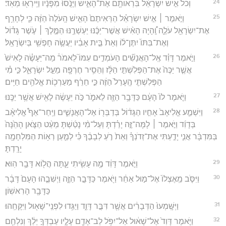
24
וְכֹל֙ אִ֣ישׁ יִשְׂרָאֵ֔ל בִּרְאוֹתָ֖ם אֶת־הָאִ֑ישׁ וַיָּנֻ֙סוּ֙ מִפָּנָ֔יו וַיִּֽירְא֖וּ מְאֹֽד׃
25
וַיֹּ֣אמֶר ׀ אִ֣ישׁ יִשְׂרָאֵ֗ל הַרְּאִיתֶם֙ הָאִ֤ישׁ הָֽעֹלֶה֙ הַזֶּ֔ה כִּ֛י לְחָרֵ֥ף
אֶת־יִשְׂרָאֵ֖ל עֹלֶ֑ה וְֽ֠הָיָה הָאִ֨ישׁ אֲשֶׁר־יַכֶּ֜נּוּ יַעְשְׁרֶ֥נּוּ הַמֶּ֣לֶךְ ׀ עֹ֣שֶׁר גָּד֗וֹל
וְאֶת־בִּתּוֹ֙ יִתֶּן־ל֔וֹ וְאֵת֙ בֵּ֣ית אָבִ֔יו יַעֲשֶׂ֥ה חָפְשִׁ֖י בְּיִשְׂרָאֵֽל׃
26
וַיֹּ֣אמֶר דָּוִ֗ד אֶֽל־הָאֲנָשִׁ֞ים הָעֹמְדִ֣ים עִמּוֹ֮ לֵאמֹר֒ מַה־יֵּעָשֶׂ֗ה לָאִישׁ֙
אֲשֶׁ֤ר יַכֶּה֙ אֶת־הַפְּלִשְׁתִּ֣י הַלָּ֔ז וְהֵסִ֥יר חֶרְפָּ֖ה מֵעַ֣ל יִשְׂרָאֵ֑ל כִּ֣י מִ֗י
הַפְּלִשְׁתִּ֤י הֶֽעָרֵל֙ הַזֶּ֔ה כִּ֣י חֵרֵ֔ף מַעַרְכ֖וֹת אֱלֹהִ֥ים חַיִּֽים׃
27
וַיֹּ֤אמֶר לוֹ֙ הָעָ֔ם כַּדָּבָ֥ר הַזֶּ֖ה לֵאמֹ֑ר כֹּ֣ה יֵעָשֶׂ֔ה לָאִ֖ישׁ אֲשֶׁ֥ר יַכֶּֽנּוּ׃
28
וַיִּשְׁמַ֤ע אֱלִיאָב֙ אָחִ֣יו הַגָּד֔וֹל בְּדַבְּר֖וֹ אֶל־הָאֲנָשִׁ֑ים וַיִּֽחַר־אַף֩ אֱלִיאָ֨ב
בְּדָוִ֜ד וַיֹּ֣אמֶר ׀ לָמָּה־זֶּ֣ה יָרַ֗דְתָּ וְעַל־מִ֨י נָטַ֜שְׁתָּ מְעַ֨ט הַצֹּ֤אן הָהֵ֙נָּה֙
בַּמִּדְבָּ֔ר אֲנִ֧י יָדַ֣עְתִּי אֶת־זְדֹנְךָ֗ וְאֵת֙ רֹ֣עַ לְבָבֶ֔ךָ כִּ֗י לְמַ֛עַן רְא֥וֹת הַמִּלְחָמָ֖ה
יָרָֽדְתָּ׃
29
וַיֹּ֣אמֶר דָּוִ֔ד מֶ֥ה עָשִׂ֖יתִי עָ֑תָּה הֲל֖וֹא דָּבָ֥ר הֽוּא׃
30
וַיִּסֹּ֤ב מֵֽאֶצְלוֹ֙ אֶל־מ֣וּל אַחֵ֔ר וַיֹּ֖אמֶר כַּדָּבָ֣ר הַזֶּ֑ה וַיְשִׁבֻ֤הוּ הָעָם֙ דָּבָ֔ר
כַּדָּבָ֖ר הָרִאשֽׁוֹן׃
31
וַיְּשָּֽׁמְעוּ֙ הַדְּבָרִ֔ים אֲשֶׁ֖ר דִּבֶּ֣ר דָּוִ֑ד וַיַּגִּ֥דוּ לִפְנֵֽי־שָׁא֖וּל וַיִּקָּחֵֽהוּ׃
32
וַיֹּ֤אמֶר דָּוִד֙ אֶל־שָׁא֔וּל אַל־יִפֹּ֥ל לֵב־אָדָ֖ם עָלָ֑יו עַבְדְּךָ֣ יֵלֵ֔ךְ וְנִלְחַ֖ם