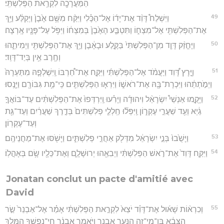
הַמַּעֲרָכָ֖ה לִקְרַ֥את הַפְּלִשְׁתִּֽי׃
49
וַיִּשְׁלַח֩ דָּוִ֨ד אֶת־יָד֜וֹ אֶל־הַכֶּ֗לִי וַיִּקַּ֨ח מִשָּׁ֥ם אֶ֙בֶן֙ וַיְקַלַּ֔ע וַיַּ֥ךְ
אֶת־הַפְּלִשְׁתִּ֖י אֶל־מִצְח֑וֹ וַתִּטְבַּ֤ע הָאֶ֙בֶן֙ בְּמִצְח֔וֹ וַיִּפֹּ֥ל עַל־פָּנָ֖יו אָֽרְצָה׃
50
וַיֶּחֱזַ֨ק דָּוִ֤ד מִן־הַפְּלִשְׁתִּי֙ בַּקֶּ֣לַע וּבָאֶ֔בֶן וַיַּ֥ךְ אֶת־הַפְּלִשְׁתִּ֖י וַיְמִיתֵ֑הוּ
וְחֶ֖רֶב אֵ֥ין בְּיַד־דָּוִֽד׃
51
וַיָּ֣רָץ דָּ֠וִד וַיַּעֲמֹ֨ד אֶל־הַפְּלִשְׁתִּ֜י וַיִּקַּ֣ח אֶת־חַ֠רְבּוֹ וַֽיִּשְׁלְפָ֤הּ מִתַּעְרָהּ֙
וַיְמֹ֣תְתֵ֔הוּ וַיִּכְרָת־בָּ֖הּ אֶת־רֹאשׁ֑וֹ וַיִּרְא֧וּ הַפְּלִשְׁתִּ֛ים כִּֽי־מֵ֥ת גִּבּוֹרָ֖ם וַיָּנֻֽסוּ׃
52
וַיָּקֻ֣מוּ אַנְשֵׁי֩ יִשְׂרָאֵ֨ל וִיהוּדָ֜ה וַיָּרִ֗עוּ וַֽיִּרְדְּפוּ֙ אֶת־הַפְּלִשְׁתִּ֔ים עַד־בּוֹאֲךָ֣
גַ֔יְא וְעַ֖ד שַׁעֲרֵ֣י עֶקְר֑וֹן וַֽיִּפְּל֞וּ חַֽלְלֵ֤י פְלִשְׁתִּים֙ בְּדֶ֣רֶךְ שַׁעֲרַ֔יִם וְעַד־גַּ֖ת
וְעַד־עֶקְרֽוֹן׃
53
וַיָּשֻׁ֙בוּ֙ בְּנֵ֣י יִשְׂרָאֵ֔ל מִדְּלֹ֖ק אַחֲרֵ֣י פְלִשְׁתִּ֑ים וַיָּשֹׁ֖סּוּ אֶת־מַחֲנֵיהֶֽם׃
54
וַיִּקַּ֤ח דָּוִד֙ אֶת־רֹ֣אשׁ הַפְּלִשְׁתִּ֔י וַיְבִאֵ֖הוּ יְרוּשָׁלִָ֑ם וְאֶת־כֵּלָ֖יו שָׂ֥ם בְּאָהֳלֽוֹ׃
Jonatan conclut un pacte d'amitié avec
David
55
וְכִרְא֨וֹת שָׁא֜וּל אֶת־דָּוִ֗ד יֹצֵא֙ לִקְרַ֣את הַפְּלִשְׁתִּ֔י אָמַ֗ר אֶל־אַבְנֵר֙ שַׂ֣ר
הַצָּבָ֔א בֶּן־מִי־זֶ֥ה הַנַּ֖עַר אַבְנֵ֑ר וַיֹּ֣אמֶר אַבְנֵ֔ר חֵֽי־נַפְשְׁךָ֥ הַמֶּ֖לֶךְ