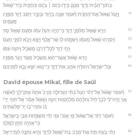
בְתוֹךְ־הַבַּ֔יִת וְדָוִ֛ד מְנַגֵּ֥ן בְּיָד֖וֹ כְּי֣וֹם ׀ בְּי֑וֹם וְהַחֲנִ֖ית בְּיַד־שָׁאֽוּל׃
11
וַיָּ֤טֶל שָׁאוּל֙ אֶֽת־הַחֲנִ֔ית וַיֹּ֕אמֶר אַכֶּ֥ה בְדָוִ֖ד וּבַקִּ֑יר וַיִּסֹּ֥ב דָּוִ֛ד מִפָּנָ֖יו
פַּעֲמָֽיִם׃
12
וַיִּרָ֥א שָׁא֖וּל מִלִּפְנֵ֣י דָוִ֑ד כִּֽי־הָיָ֤ה יְהוָה֙ עִמּ֔וֹ וּמֵעִ֥ם שָׁא֖וּל סָֽר׃
13
וַיְסִרֵ֤הוּ שָׁאוּל֙ מֵֽעִמּ֔וֹ וַיְשִׂמֵ֥הוּ ל֖וֹ שַׂר־אָ֑לֶף וַיֵּצֵ֥א וַיָּבֹ֖א לִפְנֵ֥י הָעָֽם׃
14
וַיְהִ֥י דָוִ֛ד לְכָל־דָּרְכָ֖ו מַשְׂכִּ֑יל וַֽיהוָ֖ה עִמּֽוֹ׃
15
וַיַּ֣רְא שָׁא֔וּל אֲשֶׁר־ה֖וּא מַשְׂכִּ֣יל מְאֹ֑ד וַיָּ֖גָר מִפָּנָֽיו׃
16
וְכָל־יִשְׂרָאֵל֙ וִיהוּדָ֔ה אֹהֵ֖ב אֶת־דָּוִ֑ד כִּֽי־ה֛וּא יוֹצֵ֥א וָבָ֖א לִפְנֵיהֶֽם׃
David épouse Mikal, fille de Saül
17
וַיֹּ֨אמֶר שָׁא֜וּל אֶל־דָּוִ֗ד הִנֵּה֩ בִתִּ֨י הַגְּדוֹלָ֤ה מֵרַב֙ אֹתָהּ֙ אֶתֶּן־לְךָ֣ לְאִשָּׁ֔ה
אַ֚ךְ הֱיֵה־לִּ֣י לְבֶן־חַ֔יִל וְהִלָּחֵ֖ם מִלְחֲמ֣וֹת יְהוָ֑ה וְשָׁא֣וּל אָמַ֗ר אַל־תְּהִ֤י יָדִי֙
בּ֔וֹ וּתְהִי־ב֖וֹ יַד־פְּלִשְׁתִּֽים׃
18
וַיֹּ֨אמֶר דָּוִ֜ד אֶל־שָׁא֗וּל מִ֤י אָֽנֹכִי֙ וּמִ֣י חַיַּ֔י מִשְׁפַּ֥חַת אָבִ֖י בְּיִשְׂרָאֵ֑ל
כִּֽי־אֶהְיֶ֥ה חָתָ֖ן לַמֶּֽלֶךְ׃
19
וַיְהִ֗י בְּעֵ֥ת תֵּ֛ת אֶת־מֵרַ֥ב בַּת־שָׁא֖וּל לְדָוִ֑ד וְהִ֧יא נִתְּנָ֛ה לְעַדְרִיאֵ֥ל