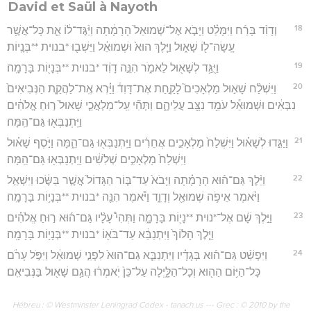
David et Saül à Nayoth
18
וְדָוִ֨ד בָּרַ֜ח וַיִּמָּלֵ֗ט וַיָּבֹ֤א אֶל־שְׁמוּאֵל֙ הָרָמָ֔תָה וַיַּ֨גֶּד־ל֔וֹ אֵ֛ת כָּל־אֲשֶׁ֥ר
עָֽשָׂה־ל֖וֹ שָׁא֑וּל וַיֵּ֤לֶךְ הוּא֙ וּשְׁמוּאֵ֔ל וַיֵּשְׁב֖וּ *בנוית **בְּנָֽיוֹת׃
19
וַיֻּגַּ֥ד לְשָׁא֖וּל לֵאמֹ֑ר הִנֵּ֣ה דָוִ֔ד *בנוית **בְּנָי֖וֹת בָּרָמָֽה׃
20
וַיִּשְׁלַ֨ח שָׁא֣וּל מַלְאָכִים֮ לָקַ֣חַת אֶת־דָּוִד֒ וַיַּ֗רְא אֶֽת־לַהֲקַ֤ת הַנְּבִיאִים֙
נִבְּאִ֔ים וּשְׁמוּאֵ֕ל עֹמֵ֥ד נִצָּ֖ב עֲלֵיהֶ֑ם וַתְּהִ֞י עַֽל־מַלְאֲכֵ֤י שָׁאוּל֙ ר֣וּחַ אֱלֹהִ֔ים
וַיִּֽתְנַבְּא֖וּ גַּם־הֵֽמָּה׃
21
וַיַּגִּ֣דוּ לְשָׁא֗וּל וַיִּשְׁלַח֙ מַלְאָכִ֣ים אֲחֵרִ֔ים וַיִּֽתְנַבְּא֖וּ גַּם־הֵ֑מָּה וַיֹּ֣סֶף שָׁא֗וּל
וַיִּשְׁלַח֙ מַלְאָכִ֣ים שְׁלִשִׁ֔ים וַיִּֽתְנַבְּא֖וּ גַּם־הֵֽמָּה׃
22
וַיֵּ֨לֶךְ גַּם־ה֜וּא הָרָמָ֗תָה וַיָּבֹא֙ עַד־בּ֤וֹר הַגָּדוֹל֙ אֲשֶׁ֣ר בַּשֶּׂ֔כוּ וַיִּשְׁאַ֣ל
וַיֹּ֔אמֶר אֵיפֹ֥ה שְׁמוּאֵ֖ל וְדָוִ֑ד וַיֹּ֕אמֶר הִנֵּ֖ה *בנוית **בְּנָי֥וֹת בָּרָמָֽה׃
23
וַיֵּ֣לֶךְ שָׁ֔ם אֶל־*נוית **נָי֖וֹת בָּרָמָ֑ה וַתְּהִי֩ עָלָ֨יו גַּם־ה֜וּא ר֣וּחַ אֱלֹהִ֗ים
וַיֵּ֤לֶךְ הָלוֹךְ֙ וַיִּתְנַבֵּ֔א עַד־בֹּא֖וֹ *בנוית **בְּנָי֥וֹת בָּרָמָֽה׃
24
וַיִּפְשַׁ֨ט גַּם־ה֜וּא בְּגָדָ֗יו וַיִּתְנַבֵּ֤א גַם־הוּא֙ לִפְנֵ֣י שְׁמוּאֵ֔ל וַיִּפֹּ֣ל עָרֹ֔ם
כָּל־הַיּ֥וֹם הַה֖וּא וְכָל־הַלָּ֑יְלָה עַל־כֵּן֙ יֹֽאמְר֔וּ הֲגַ֥ם שָׁא֖וּל בַּנְּבִיאִֽם׃
Hébreu : © Westminster Leningrad Codex - tanach.us --- Grec : © 2010 by the