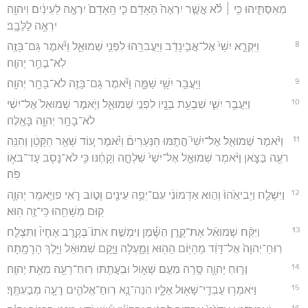
מְאַסְתִּ֑יהוּ כִּ֣י ׀ לֹ֗א אֲשֶׁ֤ר יִרְאֶה֙ הָאָדָ֔ם כִּ֤י הָֽאָדָם֙ יִרְאֶ֣ה לַעֵינַ֔יִם וַיהוָ֖ה
יִרְאֶ֥ה לַלֵּבָֽב׃
8
וַיִּקְרָ֤א יִשַׁי֙ אֶל־אֲבִ֣ינָדָ֔ב וַיַּעֲבִרֵ֖הוּ לִפְנֵ֣י שְׁמוּאֵ֑ל וַיֹּ֕אמֶר גַּם־בָּזֶ֖ה
לֹֽא־בָחַ֥ר יְהוָֽה׃
9
וַיַּעֲבֵ֥ר יִשַׁ֖י שַׁמָּ֑ה וַיֹּ֕אמֶר גַּם־בָּזֶ֖ה לֹא־בָחַ֥ר יְהוָֽה׃
10
וַיַּעֲבֵ֥ר יִשַׁ֛י שִׁבְעַ֥ת בָּנָ֖יו לִפְנֵ֣י שְׁמוּאֵ֑ל וַיֹּ֤אמֶר שְׁמוּאֵל֙ אֶל־יִשַׁ֔י
לֹא־בָחַ֥ר יְהוָ֖ה בָּאֵֽלֶּה׃
11
וַיֹּ֨אמֶר שְׁמוּאֵ֣ל אֶל־יִשַׁי֮ הֲתַ֣מּוּ הַנְּעָרִים֒ וַיֹּ֗אמֶר ע֚וֹד שָׁאַ֣ר הַקָּטָ֔ן וְהִנֵּ֥ה
רֹעֶ֖ה בַּצֹּ֑אן וַיֹּ֨אמֶר שְׁמוּאֵ֤ל אֶל־יִשַׁי֙ שִׁלְחָ֣ה וְקָחֶ֔נּוּ כִּ֥י לֹא־נָסֹ֖ב עַד־בֹּא֥וֹ
פֹֽה׃
12
וַיִּשְׁלַ֤ח וַיְבִיאֵ֙הוּ֙ וְה֣וּא אַדְמוֹנִ֔י עִם־יְפֵ֥ה עֵינַ֖יִם וְט֣וֹב רֹ֑אִי פוַיֹּ֧אמֶר יְהוָ֛ה
ק֥וּם מְשָׁחֵ֖הוּ כִּֽי־זֶ֥ה הֽוּא׃
13
וַיִּקַּ֨ח שְׁמוּאֵ֜ל אֶת־קֶ֣רֶן הַשֶּׁ֗מֶן וַיִּמְשַׁ֣ח אֹתוֹ֮ בְּקֶ֣רֶב אֶחָיו֒ וַתִּצְלַ֤ח
רֽוּחַ־יְהוָה֙ אֶל־דָּוִ֔ד מֵהַיּ֥וֹם הַה֖וּא וָמָ֑עְלָה וַיָּ֣קָם שְׁמוּאֵ֔ל וַיֵּ֖לֶךְ הָרָמָֽתָה׃
14
וְר֧וּחַ יְהוָ֛ה סָ֖רָה מֵעִ֣ם שָׁא֑וּל וּבִֽעֲתַ֥תּוּ רֽוּחַ־רָעָ֖ה מֵאֵ֥ת יְהוָֽה׃
15
וַיֹּאמְר֥וּ עַבְדֵֽי־שָׁא֖וּל אֵלָ֑יו הִנֵּה־נָ֧א רֽוּחַ־אֱלֹהִ֛ים רָעָ֖ה מְבַעִתֶּֽךָ׃
16