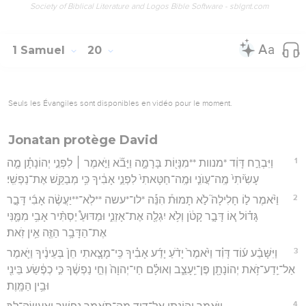
Society of Biblical Literature and Logos Bible Software - sblgnt.com
1 Samuel
20
Seuls les Évangiles sont disponibles en vidéo pour le moment.
Jonatan protège David
1
וַיִּבְרַ֣ח דָּוִ֔ד *מנוות **מִנָּי֖וֹת בָּרָמָ֑ה וַיָּבֹ֞א וַיֹּ֣אמֶר ׀ לִפְנֵ֣י יְהוֹנָתָ֗ן מֶ֤ה
עָשִׂ֙יתִי֙ מֶֽה־עֲוֺנִ֤י וּמֶֽה־חַטָּאתִי֙ לִפְנֵ֣י אָבִ֔יךָ כִּ֥י מְבַקֵּ֖שׁ אֶת־נַפְשִֽׁי׃
2
וַיֹּ֨אמֶר ל֣וֹ חָלִילָה֮ לֹ֣א תָמוּת֒ הִנֵּ֡ה *לו־*עשה **לֹֽא־**יַעֲשֶׂ֨ה אָבִ֜י דָּבָ֣ר
גָּד֗וֹל א֚וֹ דָּבָ֣ר קָטֹ֔ן וְלֹ֥א יִגְלֶ֖ה אֶת־אָזְנִ֑י וּמַדּוּעַ֩ יַסְתִּ֨יר אָבִ֥י מִמֶּ֛נִּי
אֶת־הַדָּבָ֥ר הַזֶּ֖ה אֵ֥ין זֹֽאת׃
3
וַיִּשָּׁבַ֨ע ע֜וֹד דָּוִ֗ד וַיֹּ֙אמֶר֙ יָדֹ֨עַ יָדַ֜ע אָבִ֗יךָ כִּֽי־מָצָ֤אתִי חֵן֙ בְּעֵינֶ֔יךָ וַיֹּ֛אמֶר
אַל־יֵֽדַע־זֹ֥את יְהוֹנָתָ֖ן פֶּן־יֵֽעָצֵ֑ב וְאוּלָ֗ם חַי־יְהוָה֙ וְחֵ֣י נַפְשֶׁ֔ךָ כִּ֣י כְפֶ֔שַׂע בֵּינִ֖י
וּבֵ֥ין הַמָּֽוֶת׃
4