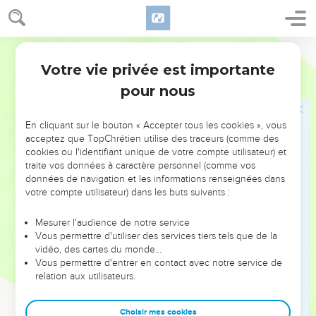
טָעֹ֨ם טָעַ֜מְתִּי בִּקְצֵ֨ה הַמַּטֶּ֧ה אֲשֶׁר־בְּיָדִ֛י מְעַ֥ט דְּבַ֖שׁ הִנְנִ֥י אָמֽוּת׃
44
וַיֹּ֣אמֶר שָׁא֔וּל כֹּֽה־יַעֲשֶׂ֥ה אֱלֹהִ֖ים וְכֹ֣ה יוֹסִ֑ף כִּֽי־מ֥וֹת תָּמ֖וּת יוֹנָתָֽן׃
45
וַיֹּ֨אמֶר הָעָ֜ם אֶל־שָׁא֗וּל הֲ‍ֽיוֹנָתָ֤ן ׀ יָמוּת֙ אֲשֶׁ֣ר עָ֠שָׂה הַיְשׁוּעָ֨ה הַגְּדוֹלָ֣ה
Hébreu / Grec - Texte original
הַזֹּאת֮ בְּיִשְׂרָאֵל֒ חָלִ֗ילָה חַי־יְהוָה֙ אִם־יִפֹּ֞ל מִשַּׂעֲרַ֤ת רֹאשׁוֹ֙ אַ֔רְצָה
Votre vie privée est importante
1 Samuel
14
כִּֽי־עִם־אֱלֹהִ֥ים עָשָׂ֖ה הַיּ֣וֹם הַזֶּ֑ה וַיִּפְדּ֥וּ הָעָ֛ם אֶת־יוֹנָתָ֖ן וְלֹא־מֵֽת׃
pour nous
46
וַיַּ֣עַל שָׁא֔וּל מֵאַחֲרֵ֖י פְּלִשְׁתִּ֑ים וּפְלִשְׁתִּ֖ים הָלְכ֥וּ לִמְקוֹמָֽם׃
En cliquant sur le bouton « Accepter tous les cookies », vous
Les victoires de Saül. Sa famille
acceptez que TopChrétien utilise des traceurs (comme des
cookies ou l'identifiant unique de votre compte utilisateur) et
47
וְשָׁא֛וּל לָכַ֥ד הַמְּלוּכָ֖ה עַל־יִשְׂרָאֵ֑ל וַיִּלָּ֣חֶם סָבִ֣יב ׀ בְּֽכָל־אֹיְבָ֡יו בְּמוֹאָ֣ב
traite vos données à caractère personnel (comme vos
׀ וּבִבְנֵי־עַמּ֨וֹן וּבֶאֱד֜וֹם וּבְמַלְכֵ֤י צוֹבָה֙ וּבַפְּלִשְׁתִּ֔ים וּבְכֹ֥ל אֲשֶׁר־יִפְנֶ֖ה
données de navigation et les informations renseignées dans
votre compte utilisateur) dans les buts suivants :
יַרְשִֽׁיעַ׃
48
וַיַּ֣עַשׂ חַ֔יִל וַיַּ֖ךְ אֶת־עֲמָלֵ֑ק וַיַּצֵּ֥ל אֶת־יִשְׂרָאֵ֖ל מִיַּ֥ד שֹׁסֵֽהוּ׃
Mesurer l'audience de notre service
49
וַיִּֽהְיוּ֙ בְּנֵ֣י שָׁא֔וּל יוֹנָתָ֥ן וְיִשְׁוִ֖י וּמַלְכִּי־שׁ֑וּעַ וְשֵׁם֙ שְׁתֵּ֣י בְנֹתָ֔יו שֵׁ֤ם הַבְּכִירָה֙
Vous permettre d'utiliser des services tiers tels que de la
vidéo, des cartes du monde…
מֵרַ֔ב וְשֵׁ֥ם הַקְּטַנָּ֖ה מִיכַֽל׃
Vous permettre d'entrer en contact avec notre service de
50
וְשֵׁם֙ אֵ֣שֶׁת שָׁא֔וּל אֲחִינֹ֖עַם בַּת־אֲחִימָ֑עַץ וְשֵׁ֤ם שַׂר־צְבָאוֹ֙ אֲבִינֵ֔ר
relation aux utilisateurs.
בֶּן־נֵ֖ר דּ֥וֹד שָׁאֽוּל׃
51
וְקִ֧ישׁ אֲבִֽי־שָׁא֛וּל וְנֵ֥ר אֲבִֽי־אַבְנֵ֖ר בֶּן־אֲבִיאֵֽל׃
Choisir mes cookies