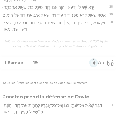
28
וַיַּ֤רְא שָׁאוּל֙ וַיֵּ֔דַע כִּ֥י יְהוָ֖ה עִם־דָּוִ֑ד וּמִיכַ֥ל בַּת־שָׁא֖וּל אֲהֵבַֽתְהוּ׃
29
וַיֹּ֣אסֶף שָׁא֗וּל לֵרֹ֛א מִפְּנֵ֥י דָוִ֖ד ע֑וֹד וַיְהִ֥י שָׁא֛וּל אֹיֵ֥ב אֶת־דָּוִ֖ד כָּל־הַיָּמִֽים׃
30
וַיֵּצְא֖וּ שָׂרֵ֣י פְלִשְׁתִּ֑ים וַיְהִ֣י ׀ מִדֵּ֣י צֵאתָ֗ם שָׂכַ֤ל דָּוִד֙ מִכֹּל֙ עַבְדֵ֣י שָׁא֔וּל
וַיִּיקַ֥ר שְׁמ֖וֹ מְאֹֽד׃
Hébreu : © Westminster Leningrad Codex - tanach.us --- Grec : © 2010 by the
Society of Biblical Literature and Logos Bible Software - sblgnt.com
1 Samuel
19
Seuls les Évangiles sont disponibles en vidéo pour le moment.
Jonatan prend la défense de David
1
וַיְדַבֵּ֣ר שָׁא֗וּל אֶל־יוֹנָתָ֤ן בְּנוֹ֙ וְאֶל־כָּל־עֲבָדָ֔יו לְהָמִ֖ית אֶת־דָּוִ֑ד וִיהֽוֹנָתָן֙
בֶּן־שָׁא֔וּל חָפֵ֥ץ בְּדָוִ֖ד מְאֹֽד׃