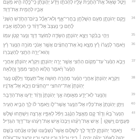
33
וַיָּ֨טֶל שָׁא֧וּל אֶֽת־הַחֲנִ֛ית עָלָ֖יו לְהַכֹּת֑וֹ וַיֵּ֙דַע֙ יְה֣וֹנָתָ֔ן כִּֽי־כָ֥לָה הִ֛יא מֵעִ֥ם
אָבִ֖יו לְהָמִ֥ית אֶת־דָּוִֽד׃
34
וַיָּ֧קָם יְהוֹנָתָ֛ן מֵעִ֥ם הַשֻּׁלְחָ֖ן בָּחֳרִי־אָ֑ף וְלֹא־אָכַ֞ל בְּיוֹם־הַחֹ֤דֶשׁ הַשֵּׁנִי֙
לֶ֔חֶם כִּ֤י נֶעְצַב֙ אֶל־דָּוִ֔ד כִּ֥י הִכְלִמ֖וֹ אָבִֽיו׃
35
וַיְהִ֣י בַבֹּ֔קֶר וַיֵּצֵ֧א יְהוֹנָתָ֛ן הַשָּׂדֶ֖ה לְמוֹעֵ֣ד דָּוִ֑ד וְנַ֥עַר קָטֹ֖ן עִמּֽוֹ׃
36
וַיֹּ֣אמֶר לְנַעֲר֔וֹ רֻ֗ץ מְצָ֥א נָא֙ אֶת־הַ֣חִצִּ֔ים אֲשֶׁ֥ר אָנֹכִ֖י מוֹרֶ֑ה הַנַּ֣עַר רָ֔ץ
וְהֽוּא־יָרָ֥ה הַחֵ֖צִי לְהַעֲבִרֽוֹ׃
37
וַיָּבֹ֤א הַנַּ֙עַר֙ עַד־מְק֣וֹם הַחֵ֔צִי אֲשֶׁ֥ר יָרָ֖ה יְהוֹנָתָ֑ן וַיִּקְרָ֨א יְהוֹנָתָ֜ן אַחֲרֵ֤י
הַנַּ֙עַר֙ וַיֹּ֔אמֶר הֲל֥וֹא הַחֵ֖צִי מִמְּךָ֥ וָהָֽלְאָה׃
38
וַיִּקְרָ֤א יְהֽוֹנָתָן֙ אַחֲרֵ֣י הַנַּ֔עַר מְהֵרָ֥ה ח֖וּשָׁה אַֽל־תַּעֲמֹ֑ד וַיְלַקֵּ֞ט נַ֤עַר
יְהֽוֹנָתָן֙ אֶת־*החצי **הַ֣חִצִּ֔ים וַיָּבֹ֖א אֶל־אֲדֹנָֽיו׃
39
וְהַנַּ֖עַר לֹֽא־יָדַ֣ע מְא֑וּמָה אַ֤ךְ יְהֽוֹנָתָן֙ וְדָוִ֔ד יָדְע֖וּ אֶת־הַדָּבָֽר׃
40
וַיִּתֵּ֤ן יְהֽוֹנָתָן֙ אֶת־כֵּלָ֔יו אֶל־הַנַּ֖עַר אֲשֶׁר־ל֑וֹ וַיֹּ֣אמֶר ל֔וֹ לֵ֖ךְ הָבֵ֥יא הָעִֽיר׃
41
הַנַּעַר֮ בָּא֒ וְדָוִ֗ד קָ֚ם מֵאֵ֣צֶל הַנֶּ֔גֶב וַיִּפֹּ֨ל לְאַפָּ֥יו אַ֛רְצָה וַיִּשְׁתַּ֖חוּ שָׁלֹ֣שׁ
פְּעָמִ֑ים וַֽיִּשְּׁק֣וּ ׀ אִ֣ישׁ אֶת־רֵעֵ֗הוּ וַיִּבְכּוּ֙ אִ֣ישׁ אֶת־רֵעֵ֔הוּ עַד־דָּוִ֖ד הִגְדִּֽיל׃
42
וַיֹּ֧אמֶר יְהוֹנָתָ֛ן לְדָוִ֖ד לֵ֣ךְ לְשָׁל֑וֹם אֲשֶׁר֩ נִשְׁבַּ֨עְנוּ שְׁנֵ֜ינוּ אֲנַ֗חְנוּ בְּשֵׁ֤ם
יְהוָה֙ לֵאמֹ֔ר יְהוָ֞ה יִֽהְיֶ֣ה ׀ בֵּינִ֣י וּבֵינֶ֗ךָ וּבֵ֥ין זַרְעִ֛י וּבֵ֥ין זַרְעֲךָ֖ עַד־עוֹלָֽם׃