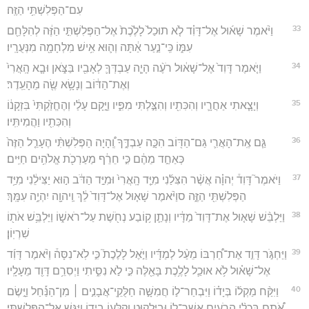
עִם־הַפְּלִשְׁתִּ֥י הַזֶּֽה׃
33
וַיֹּ֨אמֶר שָׁא֜וּל אֶל־דָּוִ֗ד לֹ֤א תוּכַל֙ לָלֶ֙כֶת֙ אֶל־הַפְּלִשְׁתִּ֣י הַזֶּ֔ה לְהִלָּחֵ֖ם
עִמּ֑וֹ כִּֽי־נַ֣עַר אַ֔תָּה וְה֛וּא אִ֥ישׁ מִלְחָמָ֖ה מִנְּעֻרָֽיו׃
34
וַיֹּ֤אמֶר דָּוִד֙ אֶל־שָׁא֔וּל רֹעֶ֨ה הָיָ֧ה עַבְדְּךָ֛ לְאָבִ֖יו בַּצֹּ֑אן וּבָ֤א הָֽאֲרִי֙
וְאֶת־הַדּ֔וֹב וְנָשָׂ֥א שֶׂ֖ה מֵהָעֵֽדֶר׃
35
וְיָצָ֧אתִי אַחֲרָ֛יו וְהִכִּתִ֖יו וְהִצַּ֣לְתִּי מִפִּ֑יו וַיָּ֣קָם עָלַ֔י וְהֶחֱזַ֙קְתִּי֙ בִּזְקָנ֔וֹ
וְהִכִּתִ֖יו וַהֲמִיתִּֽיו׃
36
גַּ֧ם אֶֽת־הָאֲרִ֛י גַּם־הַדּ֖וֹב הִכָּ֣ה עַבְדֶּ֑ךָ וְֽ֠הָיָה הַפְּלִשְׁתִּ֨י הֶעָרֵ֤ל הַזֶּה֙
כְּאַחַ֣ד מֵהֶ֔ם כִּ֣י חֵרֵ֔ף מַעַרְכֹ֖ת אֱלֹהִ֥ים חַיִּֽים׃
37
וַיֹּאמֶר֮ דָּוִד֒ יְהוָ֗ה אֲשֶׁ֨ר הִצִּלַ֜נִי מִיַּ֤ד הָֽאֲרִי֙ וּמִיַּ֣ד הַדֹּ֔ב ה֣וּא יַצִּילֵ֔נִי מִיַּ֥ד
הַפְּלִשְׁתִּ֖י הַזֶּ֑ה סוַיֹּ֨אמֶר שָׁא֤וּל אֶל־דָּוִד֙ לֵ֔ךְ וַֽיהוָ֖ה יִהְיֶ֥ה עִמָּֽךְ׃
38
וַיַּלְבֵּ֨שׁ שָׁא֤וּל אֶת־דָּוִד֙ מַדָּ֔יו וְנָתַ֛ן ק֥וֹבַע נְחֹ֖שֶׁת עַל־רֹאשׁ֑וֹ וַיַּלְבֵּ֥שׁ אֹת֖וֹ
שִׁרְיֽוֹן׃
39
וַיַּחְגֹּ֣ר דָּוִ֣ד אֶת־חַ֠רְבּוֹ מֵעַ֨ל לְמַדָּ֜יו וַיֹּ֣אֶל לָלֶכֶת֮ כִּ֣י לֹֽא־נִסָּה֒ וַיֹּ֨אמֶר דָּוִ֜ד
אֶל־שָׁא֗וּל לֹ֥א אוּכַ֛ל לָלֶ֥כֶת בָּאֵ֖לֶּה כִּ֣י לֹ֣א נִסִּ֑יתִי וַיְסִרֵ֥ם דָּוִ֖ד מֵעָלָֽיו׃
40
וַיִּקַּ֨ח מַקְל֜וֹ בְּיָד֗וֹ וַיִּבְחַר־ל֣וֹ חֲמִשָּׁ֣ה חַלֻּקֵֽי־אֲבָנִ֣ים ׀ מִן־הַנַּ֡חַל וַיָּ֣שֶׂם
אֹ֠תָם בִּכְלִ֨י הָרֹעִ֧ים אֲשֶׁר־ל֛וֹ וּבַיַּלְק֖וּט וְקַלְּע֣וֹ בְיָד֑וֹ וַיִּגַּ֖שׁ אֶל־הַפְּלִשְׁתִּֽי׃