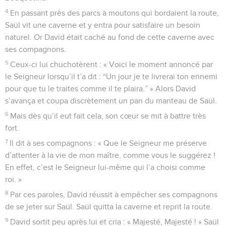
4
En passant près des parcs à moutons qui bordaient la route,
Saül vit une caverne et y entra pour satisfaire un besoin
naturel. Or David était caché au fond de cette caverne avec
ses compagnons.
5
Ceux-ci lui chuchotèrent : « Voici le moment annoncé par
le Seigneur lorsqu’il t’a dit : “Un jour je te livrerai ton ennemi
pour que tu le traites comme il te plaira.” » Alors David
s’avança et coupa discrètement un pan du manteau de Saül.
6
Mais dès qu’il eut fait cela, son cœur se mit à battre très
fort.
7
Il dit à ses compagnons : « Que le Seigneur me préserve
d’attenter à la vie de mon maître, comme vous le suggérez !
En effet, c’est le Seigneur lui-même qui l’a choisi comme
roi. »
8
Par ces paroles, David réussit à empêcher ses compagnons
de se jeter sur Saül. Saül quitta la caverne et reprit la route.
9
David sortit peu après lui et cria : « Majesté, Majesté ! » Saül