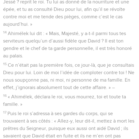
Jessé ? reprit le roi. Tu lui as donné de la nourriture et une
épée, et tu as consulté Dieu pour lui, afin qu’il se révolte
contre moi et me tende des pièges, comme c’est le cas
aujourd’hui. »
14
Ahimélek lui dit : « Mais, Majesté, y a-t-il parmi tous tes
serviteurs quelqu’un d’aussi fidèle que David ? Il est ton
gendre et le chef de ta garde personnelle, il est très honoré
au palais.
15
Ce n’était pas la première fois, ce jour-là, que je consultais
Dieu pour lui. Loin de moi l’idée de comploter contre toi ! Ne
nous soupçonne pas, ni moi, ni personne de ma famille. En
effet, j’ignorais absolument tout de cette affaire. » –
16
« Ahimélek, déclara le roi, vous mourrez, toi et toute ta
famille. »
17
Puis le roi s’adressa à ses gardes du corps, qui se
trouvaient à ses côtés : « Allez-y, leur dit-il, mettez à mort les
prêtres du Seigneur, puisque eux aussi ont aidé David ; ils
savaient que David était en fuite et ils ne m’en ont pas