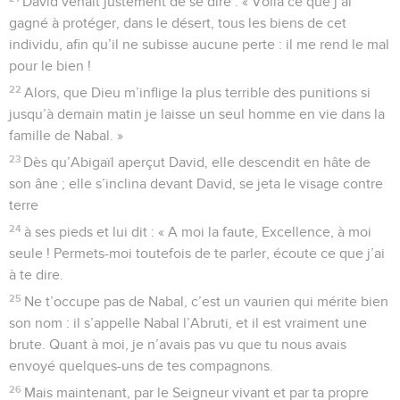
David venait justement de se dire : « Voilà ce que j’ai
gagné à protéger, dans le désert, tous les biens de cet
individu, afin qu’il ne subisse aucune perte : il me rend le mal
pour le bien !
22
Alors, que Dieu m’inflige la plus terrible des punitions si
jusqu’à demain matin je laisse un seul homme en vie dans la
famille de Nabal. »
23
Dès qu’Abigaïl aperçut David, elle descendit en hâte de
son âne ; elle s’inclina devant David, se jeta le visage contre
terre
24
à ses pieds et lui dit : « A moi la faute, Excellence, à moi
seule ! Permets-moi toutefois de te parler, écoute ce que j’ai
à te dire.
25
Ne t’occupe pas de Nabal, c’est un vaurien qui mérite bien
son nom : il s’appelle Nabal l’Abruti, et il est vraiment une
brute. Quant à moi, je n’avais pas vu que tu nous avais
envoyé quelques-uns de tes compagnons.
26
Mais maintenant, par le Seigneur vivant et par ta propre