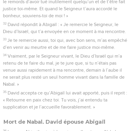
le remords d’avoir tué inutilement quelqu’un et de t’être fait
justice toi-même. Et quand le Seigneur t’aura accordé le
bonheur, souviens-toi de moi ! »
32
David répondit à Abigaïl : « Je remercie le Seigneur, le
Dieu d’Israël, qui t’a envoyée en ce moment à ma rencontre.
33
Je te remercie aussi, toi qui, avec bon sens, m’as empêché
d’en venir au meurtre et de me faire justice moi-même.
34
Vraiment, par le Seigneur vivant, le Dieu d’Israël qui m’a
retenu de te faire du mal, je te jure que, si tu n’étais pas
venue aussi rapidement à ma rencontre, demain à l’aube il
ne serait plus resté un seul homme vivant dans la famille de
Nabal. »
35
David accepta ce qu’Abigaïl lui avait apporté, puis il reprit :
« Retourne en paix chez toi. Tu vois, j’ai entendu ta
supplication et je l’accueille favorablement. »
Mort de Nabal. David épouse Abigaïl
36