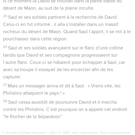
A ce moment-là David se trouvait dans la partie basse du
désert de Maon, au sud de la plaine inculte.
25
Saül et ses soldats partirent à la recherche de David.
Celui-ci en fut informé ; il alla s’installer dans un massif
rocheux du désert de Maon. Quand Saül l’apprit, il se mit à le
pourchasser dans cette région.
26
Saül et ses soldats avançaient sur le flanc d’une colline
tandis que David et ses compagnons progressaient sur
l’autre flanc. Ceux-ci se hâtaient pour échapper à Saül, car
avec sa troupe il essayait de les encercler afin de les
capturer.
27
Mais un messager arriva et dit à Saül : « Viens vite, les
Philistins attaquent le pays ! »
28
Saül cessa aussitôt de poursuivre David et il marcha
contre les Philistins. C’est pourquoi on a appelé cet endroit
“le Rocher de la Séparation”.
© Société biblique française – Bibli’O, 1997, avec autorisation. Pour vous procurer