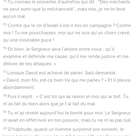
14
Tu connais le proverbe d’autrefois qui dit : “Des méchants
ne peut sortir que la méchanceté”, mais moi, je ne te ferai
aucun mal.
15
Contre qui le roi d’Israël s’est-il mis en campagne ? Contre
moi ! Tu me pourchasses, moi qui ne suis qu’un chien crevé,
qu’une misérable puce !
16
Eh bien, le Seigneur sera l’arbitre entre nous ; qu’il
examine et défende ma cause, qu’il me rende justice et me
délivre de tes attaques. »
17
Lorsque David eut achevé de parler, Saül demanda :
« David, mon fils, est-ce bien toi qui me parles ? » Et il pleura
abondamment.
18
Puis il reprit : « C’est toi qui as raison et moi qui ai tort. Tu
m’as fait du bien alors que je t’ai fait du mal.
19
Tu m’as révélé aujourd’hui ta bonté pour moi. Le Seigneur
m’avait en effet livré en ton pouvoir, mais tu ne m’as pas tué.
20
D’habitude, quand un homme surprend son ennemi, le