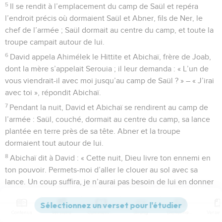
5
Il se rendit à l’emplacement du camp de Saül et repéra
l’endroit précis où dormaient Saül et Abner, fils de Ner, le
chef de l’armée ; Saül dormait au centre du camp, et toute la
troupe campait autour de lui.
6
David appela Ahimélek le Hittite et Abichaï, frère de Joab,
dont la mère s’appelait Serouia ; il leur demanda : « L’un de
vous viendrait-il avec moi jusqu’au camp de Saül ? » – « J’irai
avec toi », répondit Abichaï.
7
Pendant la nuit, David et Abichaï se rendirent au camp de
l’armée : Saül, couché, dormait au centre du camp, sa lance
plantée en terre près de sa tête. Abner et la troupe
dormaient tout autour de lui.
8
Abichaï dit à David : « Cette nuit, Dieu livre ton ennemi en
ton pouvoir. Permets-moi d’aller le clouer au sol avec sa
lance. Un coup suffira, je n’aurai pas besoin de lui en donner
un deuxième. » –
9
« Non, répondit David, ne le tue pas ! Penses-tu que l’on
Contenus
Versions
Commentaires
Strong
Dictionnaire
puisse rester impuni après avoir attenté à la vie du roi que le