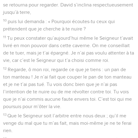
se retourna pour regarder. David s’inclina respectueusement
jusqu’à terre,
10
puis lui demanda : « Pourquoi écoutes-tu ceux qui
prétendent que je cherche à te nuire ?
11
Tu peux constater qu’aujourd’hui même le Seigneur t’avait
livré en mon pouvoir dans cette caverne. On me conseillait
de te tuer, mais je t’ai épargné. Je n’ai pas voulu attenter à ta
vie, car c’est le Seigneur qui t’a choisi comme roi.
12
Regarde, ô mon roi, regarde ce que je tiens : un pan de
ton manteau ! Je n’ai fait que couper le pan de ton manteau
et je ne t’ai pas tué. Tu vois donc bien que je n’ai pas
l’intention de te nuire ou de me révolter contre toi. Tu vois
que je n’ai commis aucune faute envers toi. C’est toi qui me
poursuis pour m’ôter la vie.
13
Que le Seigneur soit l’arbitre entre nous deux ; qu’il me
venge du mal que tu m’as fait, mais moi-même je ne te ferai
rien.