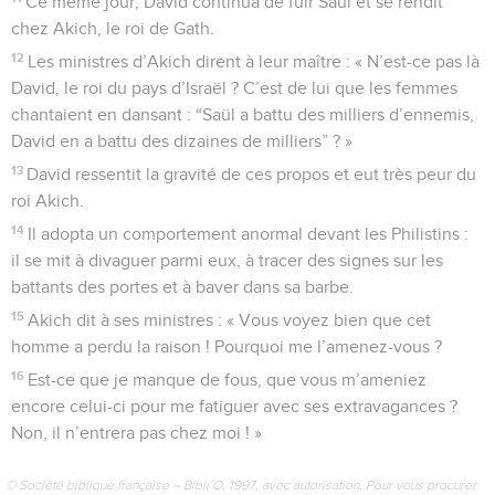
Ce même jour, David continua de fuir Saül et se rendit
chez Akich, le roi de Gath.
12
Les ministres d’Akich dirent à leur maître : « N’est-ce pas là
David, le roi du pays d’Israël ? C’est de lui que les femmes
chantaient en dansant : “Saül a battu des milliers d’ennemis,
David en a battu des dizaines de milliers” ? »
13
David ressentit la gravité de ces propos et eut très peur du
roi Akich.
14
Il adopta un comportement anormal devant les Philistins :
il se mit à divaguer parmi eux, à tracer des signes sur les
battants des portes et à baver dans sa barbe.
15
Akich dit à ses ministres : « Vous voyez bien que cet
homme a perdu la raison ! Pourquoi me l’amenez-vous ?
16
Est-ce que je manque de fous, que vous m’ameniez
encore celui-ci pour me fatiguer avec ses extravagances ?
Non, il n’entrera pas chez moi ! »
© Société biblique française – Bibli’O, 1997, avec autorisation. Pour vous procurer