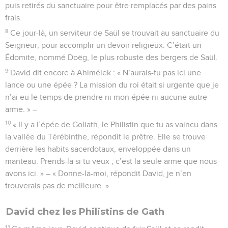
puis retirés du sanctuaire pour être remplacés par des pains
frais.
8
Ce jour-là, un serviteur de Saül se trouvait au sanctuaire du
Seigneur, pour accomplir un devoir religieux. C’était un
Édomite, nommé Doëg, le plus robuste des bergers de Saül.
9
David dit encore à Ahimélek : « N’aurais-tu pas ici une
lance ou une épée ? La mission du roi était si urgente que je
n’ai eu le temps de prendre ni mon épée ni aucune autre
arme. » –
10
« Il y a l’épée de Goliath, le Philistin que tu as vaincu dans
la vallée du Térébinthe, répondit le prêtre. Elle se trouve
derrière les habits sacerdotaux, enveloppée dans un
manteau. Prends-la si tu veux ; c’est la seule arme que nous
avons ici. » – « Donne-la-moi, répondit David, je n’en
trouverais pas de meilleure. »
David chez les Philistins de Gath
11