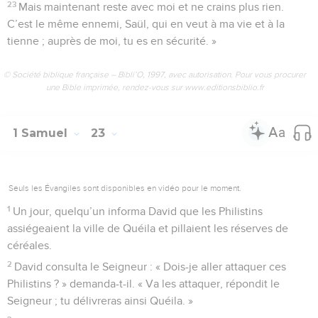
23
Mais maintenant reste avec moi et ne crains plus rien.
C’est le même ennemi, Saül, qui en veut à ma vie et à la
tienne ; auprès de moi, tu es en sécurité. »
© Société biblique française – Bibli’O, 1997, avec autorisation. Pour vous procurer
une Bible imprimée, rendez-vous sur www.editionsbiblio.fr
1 Samuel
23
Seuls les Évangiles sont disponibles en vidéo pour le moment.
1
Un jour, quelqu’un informa David que les Philistins
assiégeaient la ville de Quéila et pillaient les réserves de
céréales.
2
David consulta le Seigneur : « Dois-je aller attaquer ces
Philistins ? » demanda-t-il. « Va les attaquer, répondit le
Seigneur ; tu délivreras ainsi Quéila. »