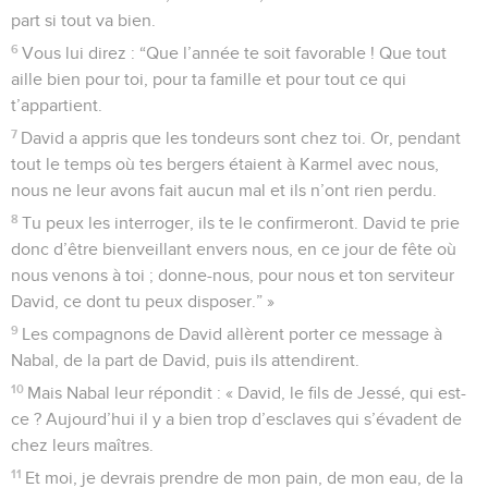
part si tout va bien.
6
Vous lui direz : “Que l’année te soit favorable ! Que tout
aille bien pour toi, pour ta famille et pour tout ce qui
t’appartient.
7
David a appris que les tondeurs sont chez toi. Or, pendant
tout le temps où tes bergers étaient à Karmel avec nous,
nous ne leur avons fait aucun mal et ils n’ont rien perdu.
8
Tu peux les interroger, ils te le confirmeront. David te prie
donc d’être bienveillant envers nous, en ce jour de fête où
nous venons à toi ; donne-nous, pour nous et ton serviteur
David, ce dont tu peux disposer.” »
9
Les compagnons de David allèrent porter ce message à
Nabal, de la part de David, puis ils attendirent.
10
Mais Nabal leur répondit : « David, le fils de Jessé, qui est-
ce ? Aujourd’hui il y a bien trop d’esclaves qui s’évadent de
chez leurs maîtres.
11
Et moi, je devrais prendre de mon pain, de mon eau, de la