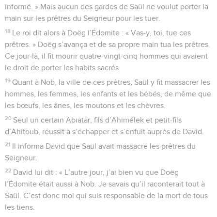
informé. » Mais aucun des gardes de Saül ne voulut porter la
main sur les prêtres du Seigneur pour les tuer.
18
Le roi dit alors à Doëg l’Édomite : « Vas-y, toi, tue ces
prêtres. » Doëg s’avança et de sa propre main tua les prêtres.
Ce jour-là, il fit mourir quatre-vingt-cinq hommes qui avaient
le droit de porter les habits sacrés.
19
Quant à Nob, la ville de ces prêtres, Saül y fit massacrer les
hommes, les femmes, les enfants et les bébés, de même que
les bœufs, les ânes, les moutons et les chèvres.
20
Seul un certain Abiatar, fils d’Ahimélek et petit-fils
d’Ahitoub, réussit à s’échapper et s’enfuit auprès de David.
21
Il informa David que Saül avait massacré les prêtres du
Seigneur.
22
David lui dit : « L’autre jour, j’ai bien vu que Doëg
l’Édomite était aussi à Nob. Je savais qu’il raconterait tout à
Saül. C’est donc moi qui suis responsable de la mort de tous
les tiens.