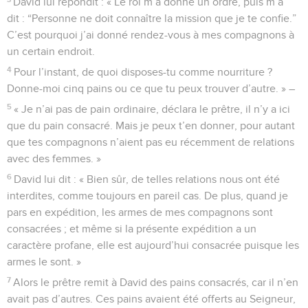
David lui répondit : « Le roi m’a donné un ordre, puis m’a
dit : “Personne ne doit connaître la mission que je te confie.”
C’est pourquoi j’ai donné rendez-vous à mes compagnons à
un certain endroit.
4
Pour l’instant, de quoi disposes-tu comme nourriture ?
Donne-moi cinq pains ou ce que tu peux trouver d’autre. » –
5
« Je n’ai pas de pain ordinaire, déclara le prêtre, il n’y a ici
que du pain consacré. Mais je peux t’en donner, pour autant
que tes compagnons n’aient pas eu récemment de relations
avec des femmes. »
6
David lui dit : « Bien sûr, de telles relations nous ont été
interdites, comme toujours en pareil cas. De plus, quand je
pars en expédition, les armes de mes compagnons sont
consacrées ; et même si la présente expédition a un
caractère profane, elle est aujourd’hui consacrée puisque les
armes le sont. »
7
Alors le prêtre remit à David des pains consacrés, car il n’en
avait pas d’autres. Ces pains avaient été offerts au Seigneur,