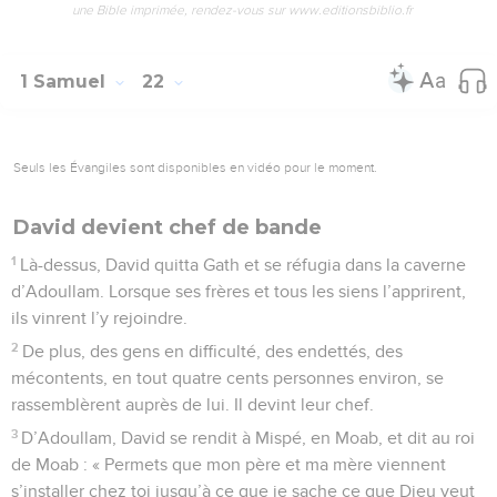
une Bible imprimée, rendez-vous sur www.editionsbiblio.fr
1 Samuel
22
Seuls les Évangiles sont disponibles en vidéo pour le moment.
David devient chef de bande
1
Là-dessus, David quitta Gath et se réfugia dans la caverne
d’Adoullam. Lorsque ses frères et tous les siens l’apprirent,
ils vinrent l’y rejoindre.
2
De plus, des gens en difficulté, des endettés, des
mécontents, en tout quatre cents personnes environ, se
rassemblèrent auprès de lui. Il devint leur chef.
3
D’Adoullam, David se rendit à Mispé, en Moab, et dit au roi
de Moab : « Permets que mon père et ma mère viennent
s’installer chez toi jusqu’à ce que je sache ce que Dieu veut