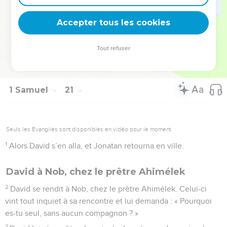
rester toujours fidèles, toi et moi, et nos descendants après
nous.” »
Accepter tous les cookies
© Société biblique française – Bibli’O, 1997, avec autorisation. Pour vous procurer
Tout refuser
une Bible imprimée, rendez-vous sur www.editionsbiblio.fr
1 Samuel
21
Seuls les Évangiles sont disponibles en vidéo pour le moment.
1
Alors David s’en alla, et Jonatan retourna en ville.
David à Nob, chez le prêtre Ahimélek
2
David se rendit à Nob, chez le prêtre Ahimélek. Celui-ci
vint tout inquiet à sa rencontre et lui demanda : « Pourquoi
es-tu seul, sans aucun compagnon ? »
3