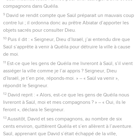
compagnons dans Quéila.
9
David se rendit compte que Saül préparait un mauvais coup
contre lui ; il ordonna donc au prêtre Abiatar d’apporter les
objets sacrés pour consulter Dieu.
10
Puis il dit : « Seigneur, Dieu d’Israël, j’ai entendu dire que
Saül s’apprête à venir à Quéila pour détruire la ville à cause
de moi.
11
Est-ce que les gens de Quéila me livreront à Saül, s’il vient
assiéger la ville comme je l’ai appris ? Seigneur, Dieu
d’Israël, je t’en prie, réponds-moi. » – « Saül va venir »,
répondit le Seigneur.
12
David reprit : « Alors, est-ce que les gens de Quéila nous
livreront à Saül, moi et mes compagnons ? » – « Oui, ils le
feront », déclara le Seigneur.
13
Aussitôt, David et ses compagnons, au nombre de six
cents environ, quittèrent Quéila et s’en allèrent à l’aventure.
Saül, apprenant que David s’était échappé de la ville,