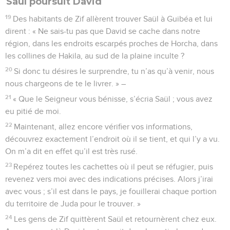
Saül poursuit David
19
Des habitants de Zif allèrent trouver Saül à Guibéa et lui
dirent : « Ne sais-tu pas que David se cache dans notre
région, dans les endroits escarpés proches de Horcha, dans
les collines de Hakila, au sud de la plaine inculte ?
20
Si donc tu désires le surprendre, tu n’as qu’à venir, nous
nous chargeons de te le livrer. » –
21
« Que le Seigneur vous bénisse, s’écria Saül ; vous avez
eu pitié de moi.
22
Maintenant, allez encore vérifier vos informations,
découvrez exactement l’endroit où il se tient, et qui l’y a vu.
On m’a dit en effet qu’il est très rusé.
23
Repérez toutes les cachettes où il peut se réfugier, puis
revenez vers moi avec des indications précises. Alors j’irai
avec vous ; s’il est dans le pays, je fouillerai chaque portion
du territoire de Juda pour le trouver. »
24
Les gens de Zif quittèrent Saül et retournèrent chez eux.