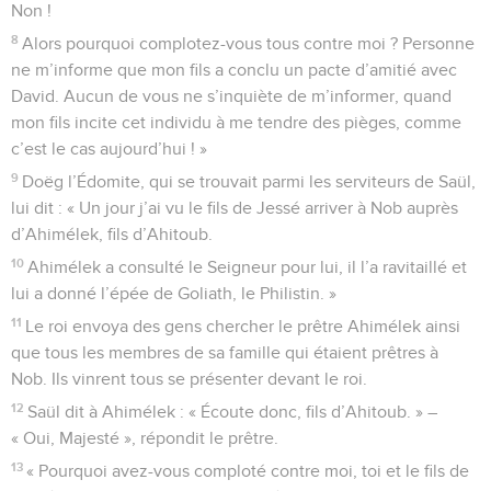
Non !
8
Alors pourquoi complotez-vous tous contre moi ? Personne
ne m’informe que mon fils a conclu un pacte d’amitié avec
David. Aucun de vous ne s’inquiète de m’informer, quand
mon fils incite cet individu à me tendre des pièges, comme
c’est le cas aujourd’hui ! »
9
Doëg l’Édomite, qui se trouvait parmi les serviteurs de Saül,
lui dit : « Un jour j’ai vu le fils de Jessé arriver à Nob auprès
d’Ahimélek, fils d’Ahitoub.
10
Ahimélek a consulté le Seigneur pour lui, il l’a ravitaillé et
lui a donné l’épée de Goliath, le Philistin. »
11
Le roi envoya des gens chercher le prêtre Ahimélek ainsi
que tous les membres de sa famille qui étaient prêtres à
Nob. Ils vinrent tous se présenter devant le roi.
12
Saül dit à Ahimélek : « Écoute donc, fils d’Ahitoub. » –
« Oui, Majesté », répondit le prêtre.
13
« Pourquoi avez-vous comploté contre moi, toi et le fils de