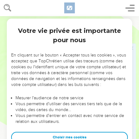
manière à le dépasser.
37
Tandis que le serviteur approchait de l’endroit où la flèche
Français Courant
s’était plantée, Jonatan lui cria : « La flèche n’est-elle pas
Votre vie privée est importante
encore plus loin ?
1 Samuel
20
pour nous
38
Allons, dépêche-toi, ne t’arrête pas ! » Le serviteur
ramassa la flèche et revint vers son maître.
En cliquant sur le bouton « Accepter tous les cookies », vous
39
Il ignorait tout du rendez-vous ; seuls Jonatan et David
acceptez que TopChrétien utilise des traceurs (comme des
étaient au courant.
cookies ou l'identifiant unique de votre compte utilisateur) et
traite vos données à caractère personnel (comme vos
40
Jonatan remit son arc et ses flèches au serviteur et lui
données de navigation et les informations renseignées dans
ordonna de les rapporter en ville.
votre compte utilisateur) dans les buts suivants :
41
Le serviteur s’en alla et David sortit de sa cachette, au sud
de la pierre. Trois fois il s’inclina jusqu’à terre devant
Mesurer l'audience de notre service
Vous permettre d'utiliser des services tiers tels que de la
Jonatan, puis ils s’embrassèrent tout en pleurant
vidéo, des cartes du monde…
abondamment.
Vous permettre d'entrer en contact avec notre service de
42
relation aux utilisateurs.
Ensuite Jonatan dit à David : « Va en paix. Et souviens-toi
du pacte d’amitié que nous avons conclu au nom du
Seigneur, en disant : “Que le Seigneur nous permette d’y
Choisir mes cookies