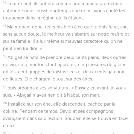
16
Jour et nuit, ils ont été comme une muraille protectrice
autour de nous, aussi longtemps que nous avons gardé les
troupeaux dans la région où ils étaient.
17
Maintenant donc, réfléchis bien à ce que tu dois faire, car,
sans aucun doute, le malheur va s’abattre sur notre maître et
sur sa famille. Il a lui-même si mauvais caractère qu’on ne
peut rien lui dire. »
18
Abigaïl se hâta de prendre deux cents pains, deux outres
de vin, cinq moutons tout apprêtés, cinq mesures de grains
grillés, cent grappes de raisins secs et deux cents gâteaux
de figues. Elle chargea le tout sur des ânes,
19
puis ordonna à ses serviteurs : « Passez en avant, je vous
suis. » Abigaïl n’avait rien dit à Nabal, son mari.
20
Installée sur son âne, elle descendait, cachée par la
colline. Pendant ce temps, David et ses compagnons
avançaient dans sa direction. Soudain elle se trouva en face
d’eux.
21