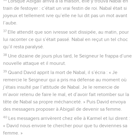
Lorsque Abigaïl arriva à la maison, elle y trouva Nabal en
train de festoyer : c’était un vrai festin de roi. Nabal était si
joyeux et tellement ivre qu’elle ne lui dit pas un mot avant
l’aube.
37
Elle attendit que son ivresse soit dissipée, au matin, pour
lui raconter ce qui s’était passé. Nabal en reçut un tel choc
qu’il resta paralysé.
38
Une dizaine de jours plus tard, le Seigneur le frappa d’une
nouvelle attaque et il mourut.
39
Quand David apprit la mort de Nabal, il s’écria : « Je
remercie le Seigneur qui a pris ma défense au moment où
j’étais insulté par l’attitude de Nabal. Je le remercie de
m’avoir retenu de faire le mal, et d’avoir fait retomber sur la
tête de Nabal sa propre méchanceté. » Puis David envoya
des messagers proposer à Abigaïl de devenir sa femme.
40
Les messagers arrivèrent chez elle à Karmel et lui dirent :
« David nous envoie te chercher pour que tu deviennes sa
femme. »