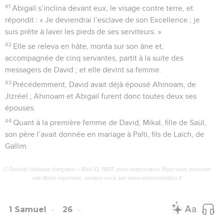
41
Abigaïl s’inclina devant eux, le visage contre terre, et
répondit : « Je deviendrai l’esclave de son Excellence ; je
suis prête à laver les pieds de ses serviteurs. »
42
Elle se releva en hâte, monta sur son âne et,
accompagnée de cinq servantes, partit à la suite des
messagers de David ; et elle devint sa femme.
43
Précédemment, David avait déjà épousé Ahinoam, de
Jizréel ; Ahinoam et Abigaïl furent donc toutes deux ses
épouses.
44
Quant à la première femme de David, Mikal, fille de Saül,
son père l’avait donnée en mariage à Palti, fils de Laïch, de
Gallim.
© Société biblique française – Bibli’O, 1997, avec autorisation. Pour vous procurer
une Bible imprimée, rendez-vous sur www.editionsbiblio.fr
1 Samuel
26