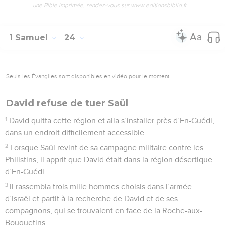
une Bible imprimée, rendez-vous sur www.editionsbiblio.fr
1 Samuel
24
Seuls les Évangiles sont disponibles en vidéo pour le moment.
David refuse de tuer Saül
1
David quitta cette région et alla s’installer près d’En-Guédi,
dans un endroit difficilement accessible.
2
Lorsque Saül revint de sa campagne militaire contre les
Philistins, il apprit que David était dans la région désertique
d’En-Guédi.
3
Il rassembla trois mille hommes choisis dans l’armée
d’Israël et partit à la recherche de David et de ses
compagnons, qui se trouvaient en face de la Roche-aux-
Bouquetins.