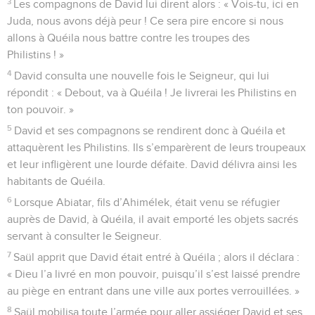
3
Les compagnons de David lui dirent alors : « Vois-tu, ici en
Juda, nous avons déjà peur ! Ce sera pire encore si nous
allons à Quéila nous battre contre les troupes des
Philistins ! »
4
David consulta une nouvelle fois le Seigneur, qui lui
répondit : « Debout, va à Quéila ! Je livrerai les Philistins en
ton pouvoir. »
5
David et ses compagnons se rendirent donc à Quéila et
attaquèrent les Philistins. Ils s’emparèrent de leurs troupeaux
et leur infligèrent une lourde défaite. David délivra ainsi les
habitants de Quéila.
6
Lorsque Abiatar, fils d’Ahimélek, était venu se réfugier
auprès de David, à Quéila, il avait emporté les objets sacrés
servant à consulter le Seigneur.
7
Saül apprit que David était entré à Quéila ; alors il déclara :
« Dieu l’a livré en mon pouvoir, puisqu’il s’est laissé prendre
au piège en entrant dans une ville aux portes verrouillées. »
8
Saül mobilisa toute l’armée pour aller assiéger David et ses