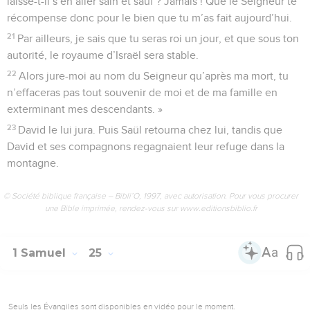
laisse-t-il s’en aller sain et sauf ? Jamais ! Que le Seigneur te
récompense donc pour le bien que tu m’as fait aujourd’hui.
21
Par ailleurs, je sais que tu seras roi un jour, et que sous ton
autorité, le royaume d’Israël sera stable.
22
Alors jure-moi au nom du Seigneur qu’après ma mort, tu
n’effaceras pas tout souvenir de moi et de ma famille en
exterminant mes descendants. »
23
David le lui jura. Puis Saül retourna chez lui, tandis que
David et ses compagnons regagnaient leur refuge dans la
montagne.
© Société biblique française – Bibli’O, 1997, avec autorisation. Pour vous procurer
une Bible imprimée, rendez-vous sur www.editionsbiblio.fr
1 Samuel
25
Seuls les Évangiles sont disponibles en vidéo pour le moment.