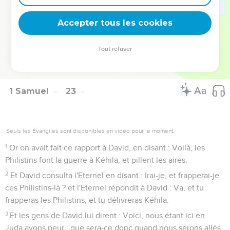
puisque Doëg Iduméen était là, qu'il ne manquerait pas de le
rapporter à Saül ; je suis cause [de ce qui est arrivé] à toutes
Accepter tous les cookies
les personnes de la famille de ton père.
23
Demeure avec moi, ne crains point ; car celui qui cherche
Tout refuser
ma vie, cherche la tienne ; certainement tu seras gardé avec
moi.
1 Samuel
23
Seuls les Évangiles sont disponibles en vidéo pour le moment.
1
Or on avait fait ce rapport à David, en disant : Voilà, les
Philistins font la guerre à Kéhila, et pillent les aires.
2
Et David consulta l'Eternel en disant : Irai-je, et frapperai-je
ces Philistins-là ? et l'Eternel répondit à David : Va, et tu
frapperas les Philistins, et tu délivreras Kéhila.
3
Et les gens de David lui dirent : Voici, nous étant ici en
Juda avons peur ; que sera-ce donc quand nous serons allés