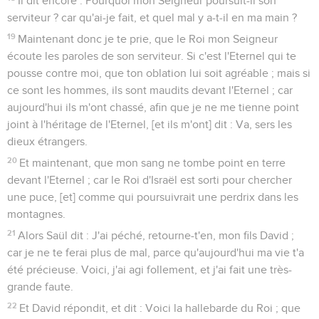
Il dit encore : Pourquoi mon Seigneur poursuit-il son
serviteur ? car qu'ai-je fait, et quel mal y a-t-il en ma main ?
19
Maintenant donc je te prie, que le Roi mon Seigneur
écoute les paroles de son serviteur. Si c'est l'Eternel qui te
pousse contre moi, que ton oblation lui soit agréable ; mais si
ce sont les hommes, ils sont maudits devant l'Eternel ; car
aujourd'hui ils m'ont chassé, afin que je ne me tienne point
joint à l'héritage de l'Eternel, [et ils m'ont] dit : Va, sers les
dieux étrangers.
20
Et maintenant, que mon sang ne tombe point en terre
devant l'Eternel ; car le Roi d'Israël est sorti pour chercher
une puce, [et] comme qui poursuivrait une perdrix dans les
montagnes.
21
Alors Saül dit : J'ai péché, retourne-t'en, mon fils David ;
car je ne te ferai plus de mal, parce qu'aujourd'hui ma vie t'a
été précieuse. Voici, j'ai agi follement, et j'ai fait une très-
grande faute.
22
Et David répondit, et dit : Voici la hallebarde du Roi ; que