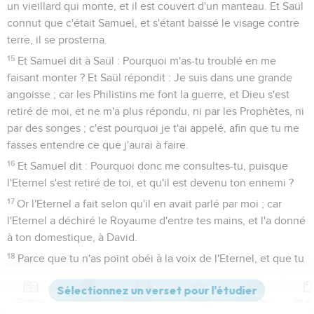
un vieillard qui monte, et il est couvert d'un manteau. Et Saül
connut que c'était Samuel, et s'étant baissé le visage contre
terre, il se prosterna.
15
Et Samuel dit à Saül : Pourquoi m'as-tu troublé en me
faisant monter ? Et Saül répondit : Je suis dans une grande
angoisse ; car les Philistins me font la guerre, et Dieu s'est
retiré de moi, et ne m'a plus répondu, ni par les Prophètes, ni
par des songes ; c'est pourquoi je t'ai appelé, afin que tu me
fasses entendre ce que j'aurai à faire.
16
Et Samuel dit : Pourquoi donc me consultes-tu, puisque
l'Eternel s'est retiré de toi, et qu'il est devenu ton ennemi ?
17
Or l'Eternel a fait selon qu'il en avait parlé par moi ; car
l'Eternel a déchiré le Royaume d'entre tes mains, et l'a donné
à ton domestique, à David.
18
Parce que tu n'as point obéi à la voix de l'Eternel, et que tu
n'as point exécuté l'ardeur de sa colère contre Hamalec, à
cause de cela l'Eternel t'a fait ceci aujourd'hui.
Contenus
Versions
Commentaires
Strong
Dictionnaire
19
Et même l'Eternel livrera Israël avec toi entre les mains des