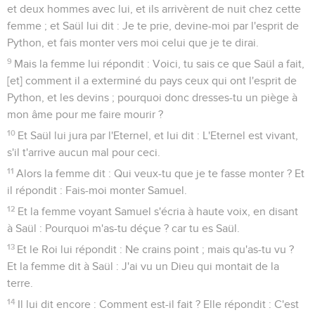
et deux hommes avec lui, et ils arrivèrent de nuit chez cette
femme ; et Saül lui dit : Je te prie, devine-moi par l'esprit de
Python, et fais monter vers moi celui que je te dirai.
9
Mais la femme lui répondit : Voici, tu sais ce que Saül a fait,
[et] comment il a exterminé du pays ceux qui ont l'esprit de
Python, et les devins ; pourquoi donc dresses-tu un piège à
mon âme pour me faire mourir ?
10
Et Saül lui jura par l'Eternel, et lui dit : L'Eternel est vivant,
s'il t'arrive aucun mal pour ceci.
11
Alors la femme dit : Qui veux-tu que je te fasse monter ? Et
il répondit : Fais-moi monter Samuel.
12
Et la femme voyant Samuel s'écria à haute voix, en disant
à Saül : Pourquoi m'as-tu déçue ? car tu es Saül.
13
Et le Roi lui répondit : Ne crains point ; mais qu'as-tu vu ?
Et la femme dit à Saül : J'ai vu un Dieu qui montait de la
terre.
14
Il lui dit encore : Comment est-il fait ? Elle répondit : C'est