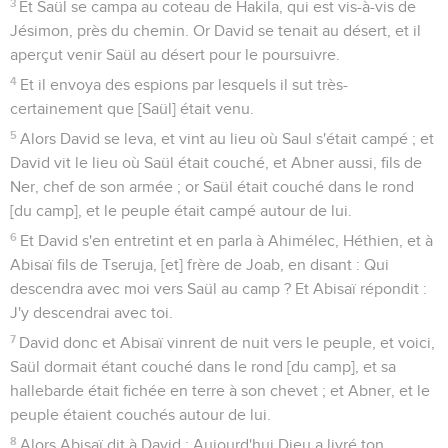
3
Et Saül se campa au coteau de Hakila, qui est vis-à-vis de
Jésimon, près du chemin. Or David se tenait au désert, et il
aperçut venir Saül au désert pour le poursuivre.
4
Et il envoya des espions par lesquels il sut très-
certainement que [Saül] était venu.
5
Alors David se leva, et vint au lieu où Saul s'était campé ; et
David vit le lieu où Saül était couché, et Abner aussi, fils de
Ner, chef de son armée ; or Saül était couché dans le rond
[du camp], et le peuple était campé autour de lui.
6
Et David s'en entretint et en parla à Ahimélec, Héthien, et à
Abisaï fils de Tseruja, [et] frère de Joab, en disant : Qui
descendra avec moi vers Saül au camp ? Et Abisaï répondit :
J'y descendrai avec toi.
7
David donc et Abisaï vinrent de nuit vers le peuple, et voici,
Saül dormait étant couché dans le rond [du camp], et sa
hallebarde était fichée en terre à son chevet ; et Abner, et le
peuple étaient couchés autour de lui.
8
Alors Abisaï dit à David : Aujourd'hui Dieu a livré ton