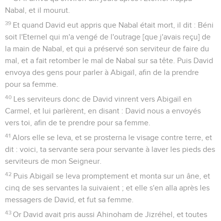
Nabal, et il mourut.
39
Et quand David eut appris que Nabal était mort, il dit : Béni
soit l'Eternel qui m'a vengé de l'outrage [que j'avais reçu] de
la main de Nabal, et qui a préservé son serviteur de faire du
mal, et a fait retomber le mal de Nabal sur sa tête. Puis David
envoya des gens pour parler à Abigaïl, afin de la prendre
pour sa femme.
40
Les serviteurs donc de David vinrent vers Abigaïl en
Carmel, et lui parlèrent, en disant : David nous a envoyés
vers toi, afin de te prendre pour sa femme.
41
Alors elle se leva, et se prosterna le visage contre terre, et
dit : voici, ta servante sera pour servante à laver les pieds des
serviteurs de mon Seigneur.
42
Puis Abigaïl se leva promptement et monta sur un âne, et
cinq de ses servantes la suivaient ; et elle s'en alla après les
messagers de David, et fut sa femme.
43
Or David avait pris aussi Ahinoham de Jizréhel, et toutes