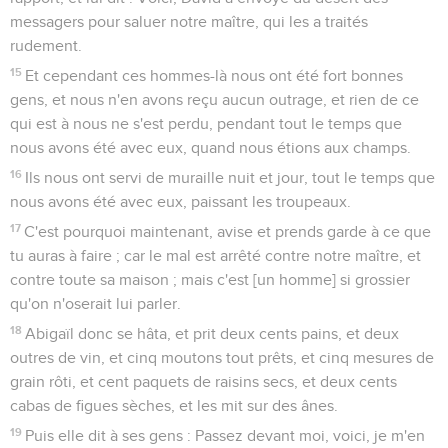
messagers pour saluer notre maître, qui les a traités
rudement.
15
Et cependant ces hommes-là nous ont été fort bonnes
gens, et nous n'en avons reçu aucun outrage, et rien de ce
qui est à nous ne s'est perdu, pendant tout le temps que
nous avons été avec eux, quand nous étions aux champs.
16
Ils nous ont servi de muraille nuit et jour, tout le temps que
nous avons été avec eux, paissant les troupeaux.
17
C'est pourquoi maintenant, avise et prends garde à ce que
tu auras à faire ; car le mal est arrêté contre notre maître, et
contre toute sa maison ; mais c'est [un homme] si grossier
qu'on n'oserait lui parler.
18
Abigaïl donc se hâta, et prit deux cents pains, et deux
outres de vin, et cinq moutons tout prêts, et cinq mesures de
grain rôti, et cent paquets de raisins secs, et deux cents
cabas de figues sèches, et les mit sur des ânes.
19
Puis elle dit à ses gens : Passez devant moi, voici, je m'en