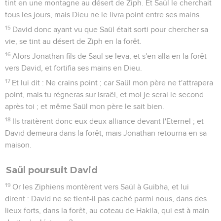
tint en une montagne au désert de Ziph. Et Saül le cherchait
tous les jours, mais Dieu ne le livra point entre ses mains.
15
David donc ayant vu que Saül était sorti pour chercher sa
vie, se tint au désert de Ziph en la forêt.
16
Alors Jonathan fils de Saül se leva, et s'en alla en la forêt
vers David, et fortifia ses mains en Dieu.
17
Et lui dit : Ne crains point ; car Saül mon père ne t'attrapera
point, mais tu régneras sur Israël, et moi je serai le second
après toi ; et même Saül mon père le sait bien.
18
Ils traitèrent donc eux deux alliance devant l'Eternel ; et
David demeura dans la forêt, mais Jonathan retourna en sa
maison.
Saül poursuit David
19
Or les Ziphiens montèrent vers Saül à Guibha, et lui
dirent : David ne se tient-il pas caché parmi nous, dans des
lieux forts, dans la forêt, au coteau de Hakila, qui est à main