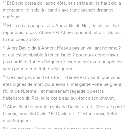
13
Et David passa de l'autre côté, et s'arrêta sur le haut de la
montagne, loin de là ; car il y avait une grande distance
entr'eux.
14
Et il cria au peuple, et à Abner fils de Ner, en disant : Ne
répondras-tu pas, Abner ? Et Abner répondit, et dit : Qui es-
tu qui cries au Roi ?
15
Alors David dit à Abner : N'es-tu pas un vaillant homme ?
et qui est semblable à toi en Israël ? pourquoi donc n'as-tu
pas gardé le Roi ton Seigneur ? car quelqu'un du peuple est
venu pour tuer le Roi ton Seigneur.
16
Ce n'est pas bien fait à toi ; l'Eternel est vivant, que vous
êtes dignes de mort, pour avoir si mal gardé votre Seigneur,
l'Oint de l'Eternel ; et maintenant regarde où est la
hallebarde du Roi, et le pot à eau qui était à son chevet.
17
Alors Saül reconnut la voix de David, et dit : N'est-ce pas là
ta voix, mon fils David ? Et David dit : C'est ma voix, ô Roi
mon Seigneur.
18