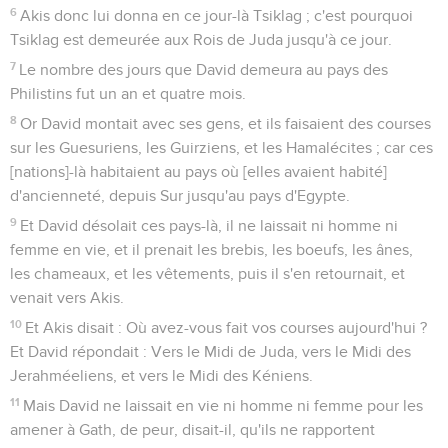
6
Akis donc lui donna en ce jour-là Tsiklag ; c'est pourquoi
Tsiklag est demeurée aux Rois de Juda jusqu'à ce jour.
7
Le nombre des jours que David demeura au pays des
Philistins fut un an et quatre mois.
8
Or David montait avec ses gens, et ils faisaient des courses
sur les Guesuriens, les Guirziens, et les Hamalécites ; car ces
[nations]-là habitaient au pays où [elles avaient habité]
d'ancienneté, depuis Sur jusqu'au pays d'Egypte.
9
Et David désolait ces pays-là, il ne laissait ni homme ni
femme en vie, et il prenait les brebis, les boeufs, les ânes,
les chameaux, et les vêtements, puis il s'en retournait, et
venait vers Akis.
10
Et Akis disait : Où avez-vous fait vos courses aujourd'hui ?
Et David répondait : Vers le Midi de Juda, vers le Midi des
Jerahméeliens, et vers le Midi des Kéniens.
11
Mais David ne laissait en vie ni homme ni femme pour les
amener à Gath, de peur, disait-il, qu'ils ne rapportent