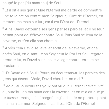
coupé le pan [du manteau] de Saül.
7
Et il dit à ses gens : Que l'Eternel me garde de commettre
une telle action contre mon Seigneur, l'Oint de l'Eternel, en
mettant ma main sur lui ; car il est l'Oint de l'Eternel.
8
Ainsi David détourna ses gens par ses paroles, et il ne leur
permit point de s'élever contre Saül. Puis Saül se leva de la
caverne, et s'en alla son chemin.
9
Après cela David se leva, et sortit de la caverne, et cria
après Saül, en disant : Mon Seigneur le Roi ! et Saül regarda
derrière lui, et David s'inclina le visage contre terre, et se
prosterna.
10
Et David dit à Saül : Pourquoi écouterais-tu les paroles des
gens qui disent : Voilà, David cherche ton mal ?
11
Voici, aujourd'hui tes yeux ont vu que l'Eternel t'avait livré
aujourd'hui en ma main dans la caverne, et on m'a dit que je
te tuasse ; mais je t'ai épargné, et j'ai dit : Je ne porterai point
ma main sur mon Seigneur ; car il est l'Oint de l'Eternel.