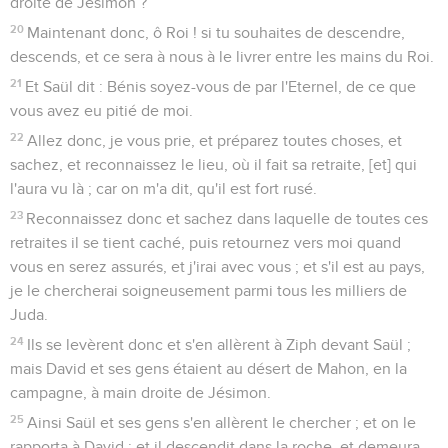
droite de Jésimon ?
20
Maintenant donc, ô Roi ! si tu souhaites de descendre,
descends, et ce sera à nous à le livrer entre les mains du Roi.
21
Et Saül dit : Bénis soyez-vous de par l'Eternel, de ce que
vous avez eu pitié de moi.
22
Allez donc, je vous prie, et préparez toutes choses, et
sachez, et reconnaissez le lieu, où il fait sa retraite, [et] qui
l'aura vu là ; car on m'a dit, qu'il est fort rusé.
23
Reconnaissez donc et sachez dans laquelle de toutes ces
retraites il se tient caché, puis retournez vers moi quand
vous en serez assurés, et j'irai avec vous ; et s'il est au pays,
je le chercherai soigneusement parmi tous les milliers de
Juda.
24
Ils se levèrent donc et s'en allèrent à Ziph devant Saül ;
mais David et ses gens étaient au désert de Mahon, en la
campagne, à main droite de Jésimon.
25
Ainsi Saül et ses gens s'en allèrent le chercher ; et on le
rapporta à David : et il descendit dans la roche, et demeura