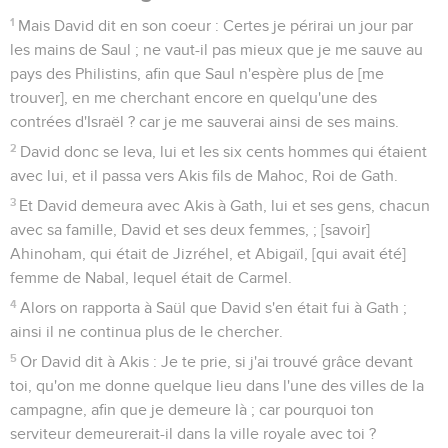
1
Mais David dit en son coeur : Certes je périrai un jour par
les mains de Saul ; ne vaut-il pas mieux que je me sauve au
pays des Philistins, afin que Saul n'espère plus de [me
trouver], en me cherchant encore en quelqu'une des
contrées d'Israël ? car je me sauverai ainsi de ses mains.
2
David donc se leva, lui et les six cents hommes qui étaient
avec lui, et il passa vers Akis fils de Mahoc, Roi de Gath.
3
Et David demeura avec Akis à Gath, lui et ses gens, chacun
avec sa famille, David et ses deux femmes, ; [savoir]
Ahinoham, qui était de Jizréhel, et Abigaïl, [qui avait été]
femme de Nabal, lequel était de Carmel.
4
Alors on rapporta à Saül que David s'en était fui à Gath ;
ainsi il ne continua plus de le chercher.
5
Or David dit à Akis : Je te prie, si j'ai trouvé grâce devant
toi, qu'on me donne quelque lieu dans l'une des villes de la
campagne, afin que je demeure là ; car pourquoi ton
serviteur demeurerait-il dans la ville royale avec toi ?