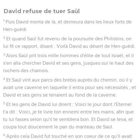
David refuse de tuer Saül
1
Puis David monta de là, et demeura dans les lieux forts de
Hen-guédi.
2
Et quand Saül fut revenu de la poursuite des Philistins, on
lui fit ce rapport, disant : Voilà David au désert de Hen-guédi.
3
Alors Saül prit trois mille hommes d'élite de tout Israël, et il
s'en alla chercher David et ses gens, jusques sur le haut des
rochers des chamois.
4
Et Saül vint aux parcs des brebis auprès du chemin, où il y
avait une caverne en laquelle il entra pour ses nécessités ; et
David et ses gens se tenaient au fond de la caverne.
5
Et les gens de David lui dirent : Voici le jour dont l'Eternel
t'a dit : Voici, je te livre ton ennemi entre tes mains, afin que
tu lui fasses selon qu'il te semblera bon. Et David se leva, et
coupa tout doucement le pan du manteau de Saül.
6
Après cela David fut touché en son coeur de ce qu'il avait