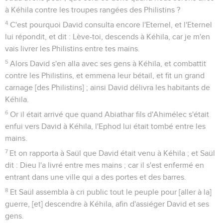
à Kéhila contre les troupes rangées des Philistins ?
4
C'est pourquoi David consulta encore l'Eternel, et l'Eternel
lui répondit, et dit : Lève-toi, descends à Kéhila, car je m'en
vais livrer les Philistins entre tes mains.
5
Alors David s'en alla avec ses gens à Kéhila, et combattit
contre les Philistins, et emmena leur bétail, et fit un grand
carnage [des Philistins] ; ainsi David délivra les habitants de
Kéhila.
6
Or il était arrivé que quand Abiathar fils d'Ahimélec s'était
enfui vers David à Kéhila, l'Ephod lui était tombé entre les
mains.
7
Et on rapporta à Saül que David était venu à Kéhila ; et Saül
dit : Dieu l'a livré entre mes mains ; car il s'est enfermé en
entrant dans une ville qui a des portes et des barres.
8
Et Saül assembla à cri public tout le peuple pour [aller à la]
guerre, [et] descendre à Kéhila, afin d'assiéger David et ses
gens.