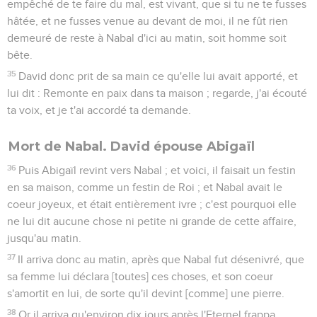
empêché de te faire du mal, est vivant, que si tu ne te fusses
hâtée, et ne fusses venue au devant de moi, il ne fût rien
demeuré de reste à Nabal d'ici au matin, soit homme soit
bête.
35
David donc prit de sa main ce qu'elle lui avait apporté, et
lui dit : Remonte en paix dans ta maison ; regarde, j'ai écouté
ta voix, et je t'ai accordé ta demande.
Mort de Nabal. David épouse Abigaïl
36
Puis Abigaïl revint vers Nabal ; et voici, il faisait un festin
en sa maison, comme un festin de Roi ; et Nabal avait le
coeur joyeux, et était entièrement ivre ; c'est pourquoi elle
ne lui dit aucune chose ni petite ni grande de cette affaire,
jusqu'au matin.
37
Il arriva donc au matin, après que Nabal fut désenivré, que
sa femme lui déclara [toutes] ces choses, et son coeur
s'amortit en lui, de sorte qu'il devint [comme] une pierre.
38
Or il arriva qu'environ dix jours après l'Eternel frappa