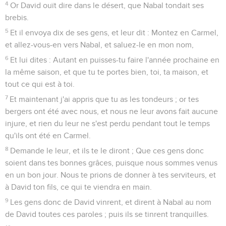
4
Or David ouït dire dans le désert, que Nabal tondait ses
brebis.
5
Et il envoya dix de ses gens, et leur dit : Montez en Carmel,
et allez-vous-en vers Nabal, et saluez-le en mon nom,
6
Et lui dites : Autant en puisses-tu faire l'année prochaine en
la même saison, et que tu te portes bien, toi, ta maison, et
tout ce qui est à toi.
7
Et maintenant j'ai appris que tu as les tondeurs ; or tes
bergers ont été avec nous, et nous ne leur avons fait aucune
injure, et rien du leur ne s'est perdu pendant tout le temps
qu'ils ont été en Carmel.
8
Demande le leur, et ils te le diront ; Que ces gens donc
soient dans tes bonnes grâces, puisque nous sommes venus
en un bon jour. Nous te prions de donner à tes serviteurs, et
à David ton fils, ce qui te viendra en main.
9
Les gens donc de David vinrent, et dirent à Nabal au nom
de David toutes ces paroles ; puis ils se tinrent tranquilles.