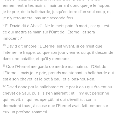
ennemi entre tes mains ; maintenant donc que je le frappe,
je te prie, de la hallebarde, jusqu'en terre d'un seul coup, et
je n'y retournerai pas une seconde fois.
9
Et David dit à Abisaï : Ne le mets point à mort ; car qui est-
ce qui mettra sa main sur l'Oint de l'Eternel, et sera
innocent ?
10
David dit encore : L'Eternel est vivant, si ce n'est que
l'Eternel le frappe, ou que son jour vienne, ou qu'il descende
dans une bataille, et qu'il y demeure ;
11
Que l'Eternel me garde de mettre ma main sur l'Oint de
l'Eternel ; mais je te prie, prends maintenant la hallebarde qui
est à son chevet, et le pot à eau, et allons-nous-en.
12
David donc prit la hallebarde et le pot à eau qui étaient au
chevet de Saül, puis ils s'en allèrent ; et il n'y eut personne
qui les vît, ni qui les aperçût, ni qui s'éveillât ; car ils
dormaient tous ; à cause que l'Eternel avait fait tomber sur
eux un profond sommeil.