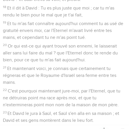
18
Et il dit à David : Tu es plus juste que moi ; car tu m'as
rendu le bien pour le mal que je t'ai fait,
19
Et tu m'as fait connaître aujourd'hui comment tu as usé de
gratuité envers moi, car l'Eternel m'avait livré entre tes
mains, et cependant tu ne m'as point tué.
20
Or qui est-ce qui ayant trouvé son ennemi, le laisserait
aller sans lui faire du mal ? que l'Eternel donc te rende du
bien, pour ce que tu m'as fait aujourd'hui.
21
Et maintenant voici, je connais que certainement tu
régneras et que le Royaume d'Israël sera ferme entre tes
mains.
22
C'est pourquoi maintenant jure-moi, par l'Eternel, que tu
ne détruiras point ma race après moi, et que tu
n'extermineras point mon nom de la maison de mon père.
23
Et David le jura à Saül, et Saül s'en alla en sa maison ; et
David et ses gens montèrent dans le lieu fort.