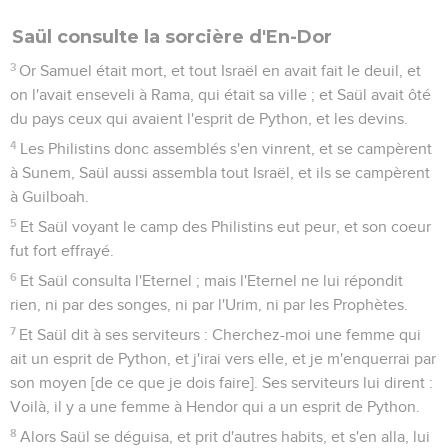
Saül consulte la sorcière d'En-Dor
3
Or Samuel était mort, et tout Israël en avait fait le deuil, et
on l'avait enseveli à Rama, qui était sa ville ; et Saül avait ôté
du pays ceux qui avaient l'esprit de Python, et les devins.
4
Les Philistins donc assemblés s'en vinrent, et se campèrent
à Sunem, Saül aussi assembla tout Israël, et ils se campèrent
à Guilboah.
5
Et Saül voyant le camp des Philistins eut peur, et son coeur
fut fort effrayé.
6
Et Saül consulta l'Eternel ; mais l'Eternel ne lui répondit
rien, ni par des songes, ni par l'Urim, ni par les Prophètes.
7
Et Saül dit à ses serviteurs : Cherchez-moi une femme qui
ait un esprit de Python, et j'irai vers elle, et je m'enquerrai par
son moyen [de ce que je dois faire]. Ses serviteurs lui dirent :
Voilà, il y a une femme à Hendor qui a un esprit de Python.
8
Alors Saül se déguisa, et prit d'autres habits, et s'en alla, lui