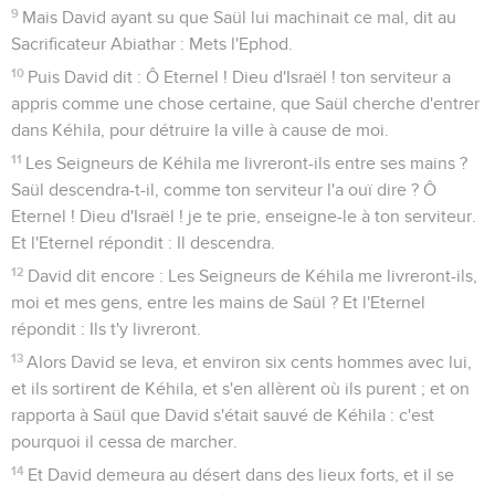
9
Mais David ayant su que Saül lui machinait ce mal, dit au
Sacrificateur Abiathar : Mets l'Ephod.
10
Puis David dit : Ô Eternel ! Dieu d'Israël ! ton serviteur a
appris comme une chose certaine, que Saül cherche d'entrer
dans Kéhila, pour détruire la ville à cause de moi.
11
Les Seigneurs de Kéhila me livreront-ils entre ses mains ?
Saül descendra-t-il, comme ton serviteur l'a ouï dire ? Ô
Eternel ! Dieu d'Israël ! je te prie, enseigne-le à ton serviteur.
Et l'Eternel répondit : Il descendra.
12
David dit encore : Les Seigneurs de Kéhila me livreront-ils,
moi et mes gens, entre les mains de Saül ? Et l'Eternel
répondit : Ils t'y livreront.
13
Alors David se leva, et environ six cents hommes avec lui,
et ils sortirent de Kéhila, et s'en allèrent où ils purent ; et on
rapporta à Saül que David s'était sauvé de Kéhila : c'est
pourquoi il cessa de marcher.
14
Et David demeura au désert dans des lieux forts, et il se