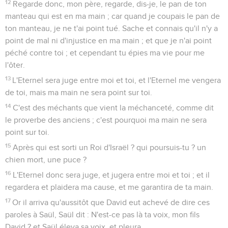
12
Regarde donc, mon père, regarde, dis-je, le pan de ton
manteau qui est en ma main ; car quand je coupais le pan de
ton manteau, je ne t'ai point tué. Sache et connais qu'il n'y a
point de mal ni d'injustice en ma main ; et que je n'ai point
péché contre toi ; et cependant tu épies ma vie pour me
l'ôter.
13
L'Eternel sera juge entre moi et toi, et l'Eternel me vengera
de toi, mais ma main ne sera point sur toi.
14
C'est des méchants que vient la méchanceté, comme dit
le proverbe des anciens ; c'est pourquoi ma main ne sera
point sur toi.
15
Après qui est sorti un Roi d'Israël ? qui poursuis-tu ? un
chien mort, une puce ?
16
L'Eternel donc sera juge, et jugera entre moi et toi ; et il
regardera et plaidera ma cause, et me garantira de ta main.
17
Or il arriva qu'aussitôt que David eut achevé de dire ces
paroles à Saül, Saül dit : N'est-ce pas là ta voix, mon fils
David ? et Saül éleva sa voix, et pleura.