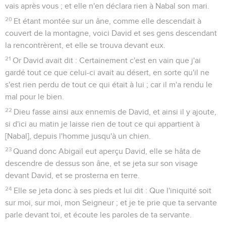
vais après vous ; et elle n'en déclara rien à Nabal son mari.
20
Et étant montée sur un âne, comme elle descendait à
couvert de la montagne, voici David et ses gens descendant
la rencontrèrent, et elle se trouva devant eux.
21
Or David avait dit : Certainement c'est en vain que j'ai
gardé tout ce que celui-ci avait au désert, en sorte qu'il ne
s'est rien perdu de tout ce qui était à lui ; car il m'a rendu le
mal pour le bien.
22
Dieu fasse ainsi aux ennemis de David, et ainsi il y ajoute,
si d'ici au matin je laisse rien de tout ce qui appartient à
[Nabal], depuis l'homme jusqu'à un chien.
23
Quand donc Abigaïl eut aperçu David, elle se hâta de
descendre de dessus son âne, et se jeta sur son visage
devant David, et se prosterna en terre.
24
Elle se jeta donc à ses pieds et lui dit : Que l'iniquité soit
sur moi, sur moi, mon Seigneur ; et je te prie que ta servante
parle devant toi, et écoute les paroles de ta servante.