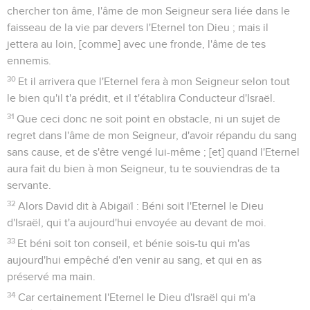
chercher ton âme, l'âme de mon Seigneur sera liée dans le
faisseau de la vie par devers l'Eternel ton Dieu ; mais il
jettera au loin, [comme] avec une fronde, l'âme de tes
ennemis.
30
Et il arrivera que l'Eternel fera à mon Seigneur selon tout
le bien qu'il t'a prédit, et il t'établira Conducteur d'Israël.
31
Que ceci donc ne soit point en obstacle, ni un sujet de
regret dans l'âme de mon Seigneur, d'avoir répandu du sang
sans cause, et de s'être vengé lui-même ; [et] quand l'Eternel
aura fait du bien à mon Seigneur, tu te souviendras de ta
servante.
32
Alors David dit à Abigaïl : Béni soit l'Eternel le Dieu
d'Israël, qui t'a aujourd'hui envoyée au devant de moi.
33
Et béni soit ton conseil, et bénie sois-tu qui m'as
aujourd'hui empêché d'en venir au sang, et qui en as
préservé ma main.
34
Car certainement l'Eternel le Dieu d'Israël qui m'a