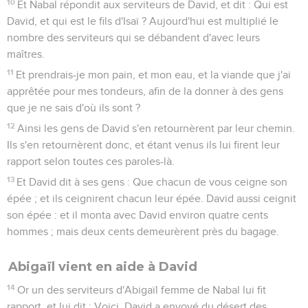
10
Et Nabal répondit aux serviteurs de David, et dit : Qui est
David, et qui est le fils d'Isaï ? Aujourd'hui est multiplié le
nombre des serviteurs qui se débandent d'avec leurs
maîtres.
11
Et prendrais-je mon pain, et mon eau, et la viande que j'ai
apprêtée pour mes tondeurs, afin de la donner à des gens
que je ne sais d'où ils sont ?
12
Ainsi les gens de David s'en retournèrent par leur chemin.
Ils s'en retournèrent donc, et étant venus ils lui firent leur
rapport selon toutes ces paroles-là.
13
Et David dit à ses gens : Que chacun de vous ceigne son
épée ; et ils ceignirent chacun leur épée. David aussi ceignit
son épée : et il monta avec David environ quatre cents
hommes ; mais deux cents demeurèrent près du bagage.
Abigaïl vient en aide à David
14
Or un des serviteurs d'Abigaïl femme de Nabal lui fit
rapport, et lui dit : Voici, David a envoyé du désert des