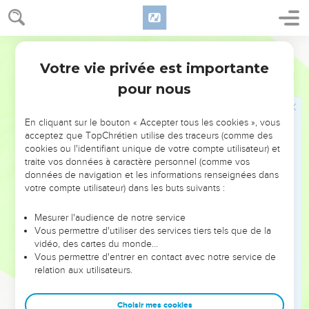
car ils sont aussi de la faction de David parce qu'ils ont bien
su qu'il s'enfuyait, et qu'ils ne m'en ont point averti. Mais les
Martin
serviteurs du Roi ne voulurent point étendre leurs mains,
pour se jeter sur les Sacrificateurs de l'Eternel.
Votre vie privée est importante
1 Samuel
22
18
Alors le Roi dit à Doëg : Tourne-toi, et te jette sur les
pour nous
Sacrificateurs ; et Doëg Iduméen se tourna, et se jeta sur les
Sacrificateurs ; et il tua en ce jour-là quatre vingt cinq
En cliquant sur le bouton « Accepter tous les cookies », vous
hommes qui portaient l'Ephod de lin.
acceptez que TopChrétien utilise des traceurs (comme des
cookies ou l'identifiant unique de votre compte utilisateur) et
19
Et il fit passer Nob, ville des Sacrificateurs, au fil de l'épée,
traite vos données à caractère personnel (comme vos
les hommes et les femmes, les grands et ceux qui tètent,
données de navigation et les informations renseignées dans
même [il fit passer] les boeufs, les ânes, et le menu bétail au
votre compte utilisateur) dans les buts suivants :
fil de l'épée.
Mesurer l'audience de notre service
20
Toutefois un des fils d'Ahimélec, fils d'Ahitub, qui avait
Vous permettre d'utiliser des services tiers tels que de la
nom Abiathar, se sauva, et s'enfuit auprès de David.
vidéo, des cartes du monde…
Vous permettre d'entrer en contact avec notre service de
21
Et Abiathar rapporta à David, que Saül avait tué les
relation aux utilisateurs.
Sacrificateurs de l'Eternel.
22
Et David dit à Abiathar : Je connus bien en ce jour-là,
Choisir mes cookies