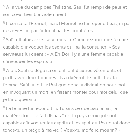
5
A la vue du camp des Philistins, Saül fut rempli de peur et
son cœur trembla violemment.
6
Il consulta l'Eternel, mais l'Eternel ne lui répondit pas, ni par
des rêves, ni par l'urim ni par les prophètes.
7
Saül dit alors à ses serviteurs : « Cherchez-moi une femme
capable d’invoquer les esprits et j'irai la consulter. » Ses
serviteurs lui dirent : « A En-Dor il y a une femme capable
d’invoquer les esprits. »
8
Alors Saül se déguisa en enfilant d'autres vêtements et
partit avec deux hommes. Ils arrivèrent de nuit chez la
femme. Saül lui dit : « Pratique donc la divination pour moi
en invoquant un mort, en faisant monter pour moi celui que
je t’indiquerai. »
9
La femme lui répondit : « Tu sais ce que Saül a fait, la
manière dont il a fait disparaître du pays ceux qui sont
capables d’invoquer les esprits et les spirites. Pourquoi donc
tends-tu un piège à ma vie ? Veux-tu me faire mourir ? »