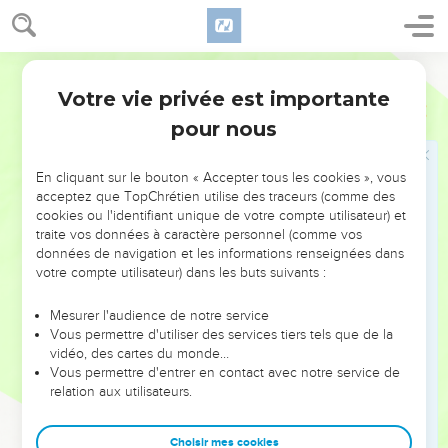
devant l'Eternel, puisqu'ils me chassent aujourd'hui pour
m’exclure de l'héritage de l'Eternel en me disant : ‘Va servir
Segond 21
des dieux étrangers !’
Votre vie privée est importante
20
Oh ! Que mon sang ne tombe pas en terre loin de
1 Samuel
26
l'Eternel ! Le roi d'Israël s'est mis en marche pour chercher
pour nous
une puce, comme on chasserait une perdrix dans les
montagnes. »
En cliquant sur le bouton « Accepter tous les cookies », vous
acceptez que TopChrétien utilise des traceurs (comme des
21
Saül dit : « J'ai péché. Reviens, mon fils David ! Je ne te
cookies ou l'identifiant unique de votre compte utilisateur) et
ferai plus de mal, puisqu'aujourd’hui ma vie a été précieuse à
traite vos données à caractère personnel (comme vos
tes yeux. Je me suis comporté de façon stupide et j'ai
données de navigation et les informations renseignées dans
commis une grande faute. »
votre compte utilisateur) dans les buts suivants :
22
David répondit : « Voici la lance du roi. Que l'un de tes
Mesurer l'audience de notre service
hommes vienne la prendre.
Vous permettre d'utiliser des services tiers tels que de la
23
vidéo, des cartes du monde…
L'Eternel traitera chacun en fonction de sa justice et sa
Vous permettre d'entrer en contact avec notre service de
fidélité. En effet, il t'avait livré aujourd'hui entre mes mains et
relation aux utilisateurs.
je n'ai pas voulu porter la main sur celui que l'Eternel a
désigné par onction.
Choisir mes cookies