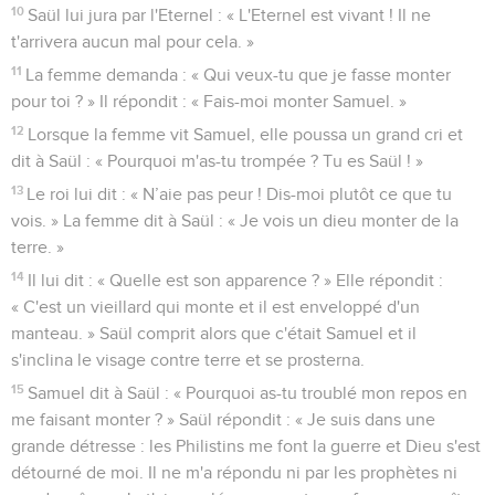
10
Saül lui jura par l'Eternel : « L'Eternel est vivant ! Il ne
t'arrivera aucun mal pour cela. »
11
La femme demanda : « Qui veux-tu que je fasse monter
pour toi ? » Il répondit : « Fais-moi monter Samuel. »
12
Lorsque la femme vit Samuel, elle poussa un grand cri et
dit à Saül : « Pourquoi m'as-tu trompée ? Tu es Saül ! »
13
Le roi lui dit : « N’aie pas peur ! Dis-moi plutôt ce que tu
vois. » La femme dit à Saül : « Je vois un dieu monter de la
terre. »
14
Il lui dit : « Quelle est son apparence ? » Elle répondit :
« C'est un vieillard qui monte et il est enveloppé d'un
manteau. » Saül comprit alors que c'était Samuel et il
s'inclina le visage contre terre et se prosterna.
15
Samuel dit à Saül : « Pourquoi as-tu troublé mon repos en
me faisant monter ? » Saül répondit : « Je suis dans une
grande détresse : les Philistins me font la guerre et Dieu s'est
détourné de moi. Il ne m'a répondu ni par les prophètes ni