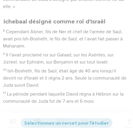
elle. »
Ichebaal désigné comme roi d'Israël
8
Cependant Abner, fils de Ner et chef de l'armée de Saül,
avait pris Ish-Bosheth, le fils de Saül, et l’avait fait passer à
Mahanaïm.
9
Il l'avait proclamé roi sur Galaad, sur les Asérites, sur
Jizreel, sur Ephraïm, sur Benjamin et sur tout Israël.
10
Ish-Bosheth, fils de Saül, était âgé de 40 ans lorsqu'il
devint roi d'Israël et il régna 2 ans. Seule la communauté de
Juda suivit David.
11
La période pendant laquelle David régna à Hébron sur la
communauté de Juda fut de 7 ans et 6 mois.
Bataille entre Juda et Israël à Gabaon
12
Abner, fils de Ner, et les serviteurs d'Ish-Bosheth, le fils de
Contenus
Versions
Commentaires
Strong
Dictionnaire