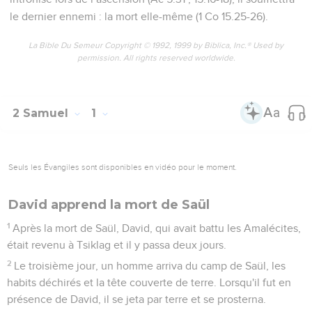
le dernier ennemi : la mort elle-même (1 Co 15.25-26).
La Bible Du Semeur Copyright © 1992, 1999 by Biblica, Inc.® Used by
permission. All rights reserved worldwide.
2 Samuel
1
Seuls les Évangiles sont disponibles en vidéo pour le moment.
David apprend la mort de Saül
1
Après la mort de Saül, David, qui avait battu les Amalécites,
était revenu à Tsiklag et il y passa deux jours.
2
Le troisième jour, un homme arriva du camp de Saül, les
habits déchirés et la tête couverte de terre. Lorsqu'il fut en
présence de David, il se jeta par terre et se prosterna.