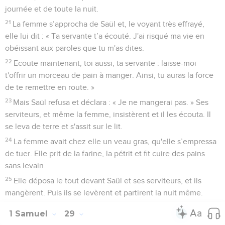
journée et de toute la nuit.
21
La femme s’approcha de Saül et, le voyant très effrayé,
elle lui dit : « Ta servante t’a écouté. J'ai risqué ma vie en
obéissant aux paroles que tu m'as dites.
22
Ecoute maintenant, toi aussi, ta servante : laisse-moi
t'offrir un morceau de pain à manger. Ainsi, tu auras la force
de te remettre en route. »
23
Mais Saül refusa et déclara : « Je ne mangerai pas. » Ses
serviteurs, et même la femme, insistèrent et il les écouta. Il
se leva de terre et s'assit sur le lit.
24
La femme avait chez elle un veau gras, qu'elle s’empressa
de tuer. Elle prit de la farine, la pétrit et fit cuire des pains
sans levain.
25
Elle déposa le tout devant Saül et ses serviteurs, et ils
mangèrent. Puis ils se levèrent et partirent la nuit même.
1 Samuel
29