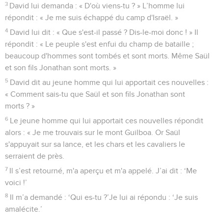
3
David lui demanda : « D'où viens-tu ? » L’homme lui
répondit : « Je me suis échappé du camp d'Israël. »
4
David lui dit : « Que s'est-il passé ? Dis-le-moi donc ! » Il
répondit : « Le peuple s'est enfui du champ de bataille ;
beaucoup d'hommes sont tombés et sont morts. Même Saül
et son fils Jonathan sont morts. »
5
David dit au jeune homme qui lui apportait ces nouvelles :
« Comment sais-tu que Saül et son fils Jonathan sont
morts ? »
6
Le jeune homme qui lui apportait ces nouvelles répondit
alors : « Je me trouvais sur le mont Guilboa. Or Saül
s'appuyait sur sa lance, et les chars et les cavaliers le
serraient de près.
7
Il s’est retourné, m'a aperçu et m'a appelé. J’ai dit : ‘Me
voici !’
8
Il m’a demandé : ‘Qui es-tu ?’Je lui ai répondu : ‘Je suis
amalécite.’