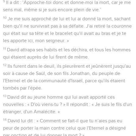
9
Il a dit : ‘Approche-toi donc et donne-moi la mort, car je me
sens mal, même si je suis encore plein de vie.’
10
Je me suis approché de lui et lui ai donné la mort, sachant
bien qu'il ne survivrait pas à sa défaite. J'ai retiré la couronne
qui était sur sa tête et le bracelet qu'il avait au bras et je te
les apporte ici, mon seigneur. »
11
David attrapa ses habits et les déchira, et tous les hommes
qui étaient auprès de lui firent de même.
12
Ils furent dans le deuil, ils pleurèrent et jeûnèrent jusqu'au
soir à cause de Saül, de son fils Jonathan, du peuple de
l'Eternel et de la communauté d'Israël, parce qu'ils étaient
tombés par l'épée.
13
David dit au jeune homme qui lui avait apporté ces
nouvelles : « D'où viens-tu ? » Il répondit : « Je suis le fils d'un
étranger, d'un Amalécite. »
14
David lui dit : « Comment se fait-il que tu n’aies pas eu
peur de porter la main contre celui que l'Eternel a désigné
par onction et de lui donner la mort ? »