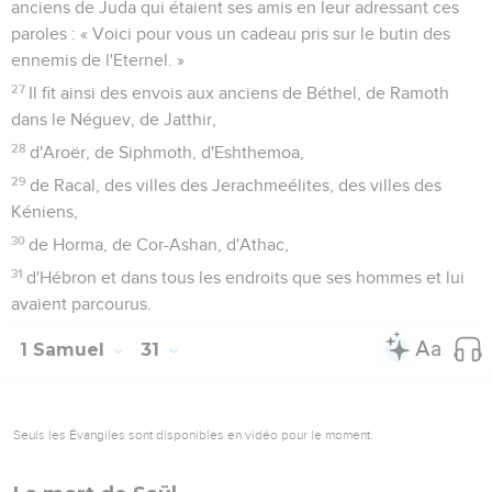
anciens de Juda qui étaient ses amis en leur adressant ces
paroles : « Voici pour vous un cadeau pris sur le butin des
ennemis de l'Eternel. »
27
Il fit ainsi des envois aux anciens de Béthel, de Ramoth
dans le Néguev, de Jatthir,
28
d'Aroër, de Siphmoth, d'Eshthemoa,
29
de Racal, des villes des Jerachmeélites, des villes des
Kéniens,
30
de Horma, de Cor-Ashan, d'Athac,
31
d'Hébron et dans tous les endroits que ses hommes et lui
avaient parcourus.
1 Samuel
31
Seuls les Évangiles sont disponibles en vidéo pour le moment.