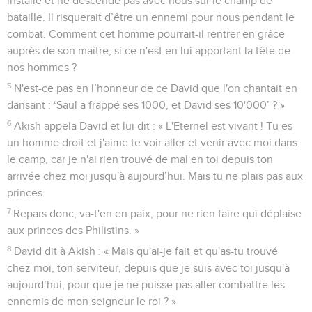
installé et ne descende pas avec nous sur le champ de
bataille. Il risquerait d’être un ennemi pour nous pendant le
combat. Comment cet homme pourrait-il rentrer en grâce
auprès de son maître, si ce n'est en lui apportant la tête de
nos hommes ?
5
N'est-ce pas en l’honneur de ce David que l'on chantait en
dansant : ‘Saül a frappé ses 1000, et David ses 10'000’ ? »
6
Akish appela David et lui dit : « L'Eternel est vivant ! Tu es
un homme droit et j'aime te voir aller et venir avec moi dans
le camp, car je n'ai rien trouvé de mal en toi depuis ton
arrivée chez moi jusqu'à aujourd’hui. Mais tu ne plais pas aux
princes.
7
Repars donc, va-t'en en paix, pour ne rien faire qui déplaise
aux princes des Philistins. »
8
David dit à Akish : « Mais qu'ai-je fait et qu'as-tu trouvé
chez moi, ton serviteur, depuis que je suis avec toi jusqu'à
aujourd’hui, pour que je ne puisse pas aller combattre les
ennemis de mon seigneur le roi ? »