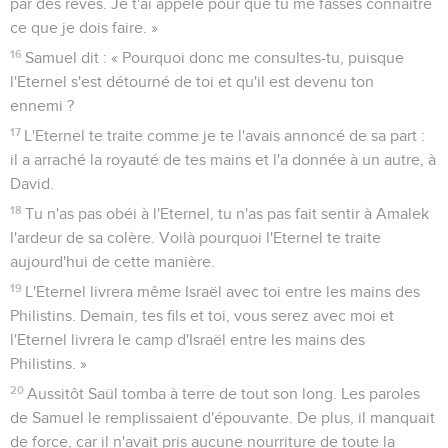
par des rêves. Je t'ai appelé pour que tu me fasses connaître
ce que je dois faire. »
16
Samuel dit : « Pourquoi donc me consultes-tu, puisque
l'Eternel s'est détourné de toi et qu'il est devenu ton
ennemi ?
17
L'Eternel te traite comme je te l'avais annoncé de sa part :
il a arraché la royauté de tes mains et l'a donnée à un autre, à
David.
18
Tu n'as pas obéi à l'Eternel, tu n'as pas fait sentir à Amalek
l'ardeur de sa colère. Voilà pourquoi l'Eternel te traite
aujourd'hui de cette manière.
19
L'Eternel livrera même Israël avec toi entre les mains des
Philistins. Demain, tes fils et toi, vous serez avec moi et
l'Eternel livrera le camp d'Israël entre les mains des
Philistins. »
20
Aussitôt Saül tomba à terre de tout son long. Les paroles
de Samuel le remplissaient d'épouvante. De plus, il manquait
de force, car il n'avait pris aucune nourriture de toute la