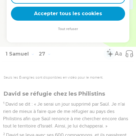
24
Tout comme aujourd'hui ta vie a eu beaucoup de valeur à
mes yeux, ma vie aura beaucoup de valeur aux yeux de
Accepter tous les cookies
l'Eternel et il me délivrera de toute détresse. »
25
Saül dit à David : « Sois béni, mon fils David ! Tu réussiras
Tout refuser
dans tes entreprises. » David poursuivit son chemin et Saül
retourna chez lui.
1 Samuel
27
Seuls les Évangiles sont disponibles en vidéo pour le moment.
David se réfugie chez les Philistins
1
David se dit : « Je serai un jour supprimé par Saül. Je n'ai
rien de mieux à faire que de me réfugier au pays des
Philistins afin que Saül renonce à me chercher encore dans
tout le territoire d'Israël. Ainsi, je lui échapperai. »
2
David se leva avec ses 600 compagnons, et ils passèrent