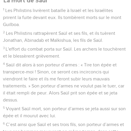
La mort de Saül
1
Les Philistins livrèrent bataille à Israël et les Israélites
prirent la fuite devant eux. Ils tombèrent morts sur le mont
Guilboa.
2
Les Philistins rattrapèrent Saül et ses fils, et ils tuèrent
Jonathan, Abinadab et Malkishua, les fils de Saül.
3
L'effort du combat porta sur Saül. Les archers le touchèrent
et le blessèrent grièvement.
4
Saül dit alors à son porteur d’armes : « Tire ton épée et
transperce-moi ! Sinon, ce seront ces incirconcis qui
viendront le faire et ils me feront subir leurs mauvais
traitements. » Son porteur d’armes ne voulut pas le tuer, car
il était rempli de peur. Alors Saül prit son épée et se jeta
dessus.
5
Voyant Saül mort, son porteur d’armes se jeta aussi sur son
épée et il mourut avec lui.
6
C’est ainsi que Saül et ses trois fils, son porteur d’armes et