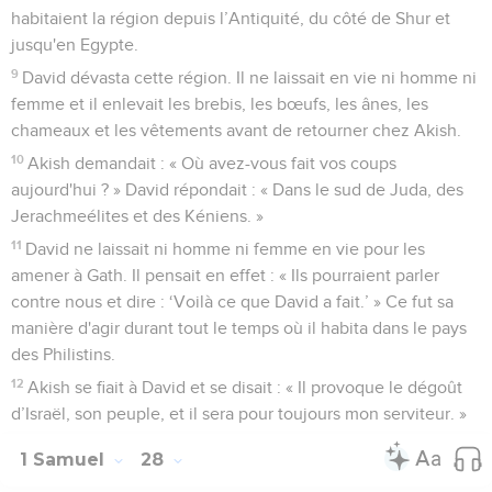
habitaient la région depuis l’Antiquité, du côté de Shur et
jusqu'en Egypte.
9
David dévasta cette région. Il ne laissait en vie ni homme ni
femme et il enlevait les brebis, les bœufs, les ânes, les
chameaux et les vêtements avant de retourner chez Akish.
10
Akish demandait : « Où avez-vous fait vos coups
aujourd'hui ? » David répondait : « Dans le sud de Juda, des
Jerachmeélites et des Kéniens. »
11
David ne laissait ni homme ni femme en vie pour les
amener à Gath. Il pensait en effet : « Ils pourraient parler
contre nous et dire : ‘Voilà ce que David a fait.’ » Ce fut sa
manière d'agir durant tout le temps où il habita dans le pays
des Philistins.
12
Akish se fiait à David et se disait : « Il provoque le dégoût
d’Israël, son peuple, et il sera pour toujours mon serviteur. »
1 Samuel
28