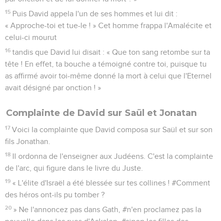
15
Puis David appela l'un de ses hommes et lui dit :
« Approche-toi et tue-le ! » Cet homme frappa l'Amalécite et
celui-ci mourut
16
tandis que David lui disait : « Que ton sang retombe sur ta
tête ! En effet, ta bouche a témoigné contre toi, puisque tu
as affirmé avoir toi-même donné la mort à celui que l'Eternel
avait désigné par onction ! »
Complainte de David sur Saül et Jonatan
17
Voici la complainte que David composa sur Saül et sur son
fils Jonathan.
18
Il ordonna de l'enseigner aux Judéens. C'est la complainte
de l'arc, qui figure dans le livre du Juste.
19
« L'élite d'Israël a été blessée sur tes collines ! #Comment
des héros ont-ils pu tomber ?
20
» Ne l'annoncez pas dans Gath, #n'en proclamez pas la