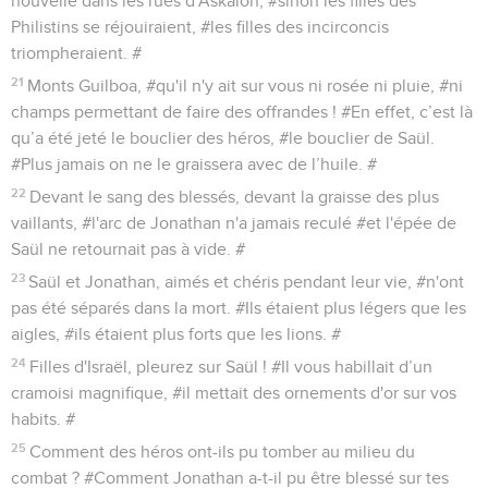
nouvelle dans les rues d'Askalon, #sinon les filles des
Philistins se réjouiraient, #les filles des incirconcis
triompheraient. #
21
Monts Guilboa, #qu'il n'y ait sur vous ni rosée ni pluie, #ni
champs permettant de faire des offrandes ! #En effet, c’est là
qu’a été jeté le bouclier des héros, #le bouclier de Saül.
#Plus jamais on ne le graissera avec de l’huile. #
22
Devant le sang des blessés, devant la graisse des plus
vaillants, #l'arc de Jonathan n'a jamais reculé #et l'épée de
Saül ne retournait pas à vide. #
23
Saül et Jonathan, aimés et chéris pendant leur vie, #n'ont
pas été séparés dans la mort. #Ils étaient plus légers que les
aigles, #ils étaient plus forts que les lions. #
24
Filles d'Israël, pleurez sur Saül ! #Il vous habillait d’un
cramoisi magnifique, #il mettait des ornements d'or sur vos
habits. #
25
Comment des héros ont-ils pu tomber au milieu du
combat ? #Comment Jonathan a-t-il pu être blessé sur tes