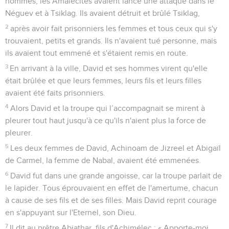
hommes, les Amalécites avaient lancé une attaque dans le
Néguev et à Tsiklag. Ils avaient détruit et brûlé Tsiklag,
2
après avoir fait prisonniers les femmes et tous ceux qui s'y
trouvaient, petits et grands. Ils n'avaient tué personne, mais
ils avaient tout emmené et s'étaient remis en route.
3
En arrivant à la ville, David et ses hommes virent qu'elle
était brûlée et que leurs femmes, leurs fils et leurs filles
avaient été faits prisonniers.
4
Alors David et la troupe qui l’accompagnait se mirent à
pleurer tout haut jusqu'à ce qu'ils n'aient plus la force de
pleurer.
5
Les deux femmes de David, Achinoam de Jizreel et Abigaïl
de Carmel, la femme de Nabal, avaient été emmenées.
6
David fut dans une grande angoisse, car la troupe parlait de
le lapider. Tous éprouvaient en effet de l'amertume, chacun
à cause de ses fils et de ses filles. Mais David reprit courage
en s'appuyant sur l'Eternel, son Dieu.
7
Il dit au prêtre Abiathar, fils d'Achimélec : « Apporte-moi