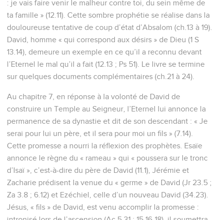
: je vais faire venir le malheur contre toi, du sein même de
ta famille » (12.11). Cette sombre prophétie se réalise dans la
douloureuse tentative de coup d’état d’Absalom (ch.13 à 19).
David, homme « qui correspond aux désirs » de Dieu (1 S
13.14), demeure un exemple en ce qu’il a reconnu devant
l’Eternel le mal qu’il a fait (12.13 ; Ps 51). Le livre se termine
sur quelques documents complémentaires (ch.21 à 24).
Au chapitre 7, en réponse à la volonté de David de
construire un Temple au Seigneur, l’Eternel lui annonce la
permanence de sa dynastie et dit de son descendant : « Je
serai pour lui un père, et il sera pour moi un fils » (7.14).
Cette promesse a nourri la réflexion des prophètes. Esaïe
annonce le règne du « rameau » qui « poussera sur le tronc
d’Isaï », c’est-à-dire du père de David (11.1), Jérémie et
Zacharie prédisent la venue du « germe » de David (Jr 23.5 ;
Za 3.8 ; 6.12) et Ezéchiel, celle d’un nouveau David (34.23).
Jésus, « fils » de David, est venu accomplir la promesse :
intronisé lors de l’ascension (Ac 5.31 ; 15.16-18), il soumettra