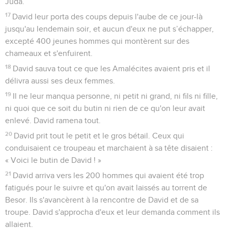
Juda.
17
David leur porta des coups depuis l'aube de ce jour-là
jusqu'au lendemain soir, et aucun d'eux ne put s’échapper,
excepté 400 jeunes hommes qui montèrent sur des
chameaux et s'enfuirent.
18
David sauva tout ce que les Amalécites avaient pris et il
délivra aussi ses deux femmes.
19
Il ne leur manqua personne, ni petit ni grand, ni fils ni fille,
ni quoi que ce soit du butin ni rien de ce qu'on leur avait
enlevé. David ramena tout.
20
David prit tout le petit et le gros bétail. Ceux qui
conduisaient ce troupeau et marchaient à sa tête disaient :
« Voici le butin de David ! »
21
David arriva vers les 200 hommes qui avaient été trop
fatigués pour le suivre et qu'on avait laissés au torrent de
Besor. Ils s'avancèrent à la rencontre de David et de sa
troupe. David s'approcha d'eux et leur demanda comment ils
allaient.