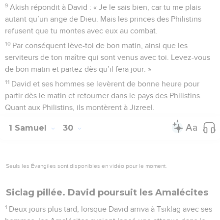
9
Akish répondit à David : « Je le sais bien, car tu me plais
autant qu’un ange de Dieu. Mais les princes des Philistins
refusent que tu montes avec eux au combat.
10
Par conséquent lève-toi de bon matin, ainsi que les
serviteurs de ton maître qui sont venus avec toi. Levez-vous
de bon matin et partez dès qu’il fera jour. »
11
David et ses hommes se levèrent de bonne heure pour
partir dès le matin et retourner dans le pays des Philistins.
Quant aux Philistins, ils montèrent à Jizreel.
1 Samuel
30
Seuls les Évangiles sont disponibles en vidéo pour le moment.
Siclag pillée. David poursuit les Amalécites
1
Deux jours plus tard, lorsque David arriva à Tsiklag avec ses