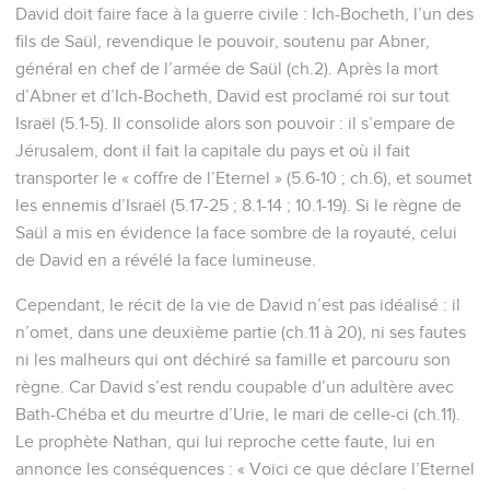
David doit faire face à la guerre civile : Ich-Bocheth, l’un des
fils de Saül, revendique le pouvoir, soutenu par Abner,
général en chef de l’armée de Saül (ch.2). Après la mort
d’Abner et d’Ich-Bocheth, David est proclamé roi sur tout
Israël (5.1-5). Il consolide alors son pouvoir : il s’empare de
Jérusalem, dont il fait la capitale du pays et où il fait
transporter le « coffre de l’Eternel » (5.6-10 ; ch.6), et soumet
les ennemis d’Israël (5.17-25 ; 8.1-14 ; 10.1-19). Si le règne de
Saül a mis en évidence la face sombre de la royauté, celui
de David en a révélé la face lumineuse.
Cependant, le récit de la vie de David n’est pas idéalisé : il
n’omet, dans une deuxième partie (ch.11 à 20), ni ses fautes
ni les malheurs qui ont déchiré sa famille et parcouru son
règne. Car David s’est rendu coupable d’un adultère avec
Bath-Chéba et du meurtre d’Urie, le mari de celle-ci (ch.11).
Le prophète Nathan, qui lui reproche cette faute, lui en
annonce les conséquences : « Voici ce que déclare l’Eternel