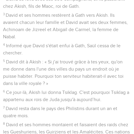
chez Akish, fils de Maoc, roi de Gath.
3
David et ses hommes restèrent à Gath vers Akish. Ils
avaient chacun leur famille et David avait ses deux femmes,
Achinoam de Jizreel et Abigaïl de Carmel, la femme de
Nabal.
4
Informé que David s'était enfui à Gath, Saül cessa de le
chercher.
5
David dit à Akish : « Si j'ai trouvé grâce à tes yeux, qu'on
me donne dans l'une des villes du pays un endroit où je
puisse habiter. Pourquoi ton serviteur habiterait-il avec toi
dans la ville royale ? »
6
Ce jour-là, Akish lui donna Tsiklag. C'est pourquoi Tsiklag a
appartenu aux rois de Juda jusqu'à aujourd’hui.
7
David resta dans le pays des Philistins durant un an et
quatre mois.
8
David et ses hommes montaient et faisaient des raids chez
les Gueshuriens, les Guirziens et les Amalécites. Ces nations