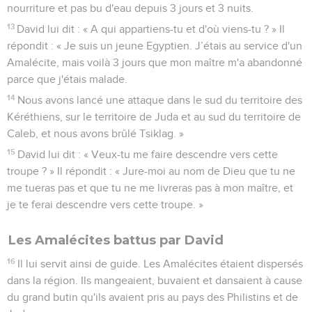
nourriture et pas bu d'eau depuis 3 jours et 3 nuits.
13
David lui dit : « A qui appartiens-tu et d'où viens-tu ? » Il
répondit : « Je suis un jeune Egyptien. J’étais au service d'un
Amalécite, mais voilà 3 jours que mon maître m'a abandonné
parce que j'étais malade.
14
Nous avons lancé une attaque dans le sud du territoire des
Kéréthiens, sur le territoire de Juda et au sud du territoire de
Caleb, et nous avons brûlé Tsiklag. »
15
David lui dit : « Veux-tu me faire descendre vers cette
troupe ? » Il répondit : « Jure-moi au nom de Dieu que tu ne
me tueras pas et que tu ne me livreras pas à mon maître, et
je te ferai descendre vers cette troupe. »
Les Amalécites battus par David
16
Il lui servit ainsi de guide. Les Amalécites étaient dispersés
dans la région. Ils mangeaient, buvaient et dansaient à cause
du grand butin qu'ils avaient pris au pays des Philistins et de