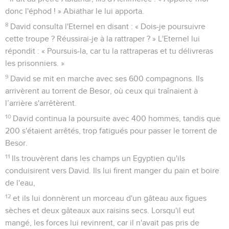
donc l'éphod ! » Abiathar le lui apporta.
8
David consulta l'Eternel en disant : « Dois-je poursuivre
cette troupe ? Réussirai-je à la rattraper ? » L'Eternel lui
répondit : « Poursuis-la, car tu la rattraperas et tu délivreras
les prisonniers. »
9
David se mit en marche avec ses 600 compagnons. Ils
arrivèrent au torrent de Besor, où ceux qui traînaient à
l’arrière s'arrêtèrent.
10
David continua la poursuite avec 400 hommes, tandis que
200 s'étaient arrêtés, trop fatigués pour passer le torrent de
Besor.
11
Ils trouvèrent dans les champs un Egyptien qu'ils
conduisirent vers David. Ils lui firent manger du pain et boire
de l'eau,
12
et ils lui donnèrent un morceau d'un gâteau aux figues
sèches et deux gâteaux aux raisins secs. Lorsqu'il eut
mangé, les forces lui revinrent, car il n'avait pas pris de