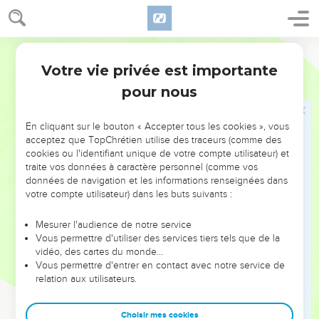
11
afin de ne pas laisser à Satan l'avantage sur nous, car nous
n'ignorons pas ses intentions.
Segond 21
L'inquiétude de Paul à Troas
Votre vie privée est importante
2 Corinthiens
2
12
Quand je suis arrivé à Troas pour annoncer l'Evangile de
pour nous
Christ, bien que le Seigneur m'y ait ouvert une porte, je
n'avais pas l'esprit en repos parce que je n'avais pas trouvé
En cliquant sur le bouton « Accepter tous les cookies », vous
mon frère Tite.
acceptez que TopChrétien utilise des traceurs (comme des
13
cookies ou l'identifiant unique de votre compte utilisateur) et
C'est pourquoi j'ai pris congé d'eux et je suis parti pour la
traite vos données à caractère personnel (comme vos
Macédoine.
données de navigation et les informations renseignées dans
votre compte utilisateur) dans les buts suivants :
La victoire en Jésus-Christ
Mesurer l'audience de notre service
14
Que Dieu soit remercié, lui qui nous fait toujours triompher
Vous permettre d'utiliser des services tiers tels que de la
en Christ et qui propage partout, à travers nous, le parfum de
vidéo, des cartes du monde…
Vous permettre d'entrer en contact avec notre service de
sa connaissance !
relation aux utilisateurs.
15
Nous sommes en effet pour Dieu la bonne odeur de Christ
parmi ceux qui sont sauvés et parmi ceux qui périssent :
Choisir mes cookies