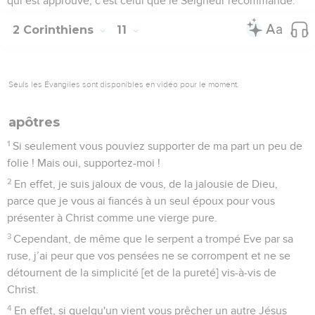
qui est approuvé, c'est celui que le Seigneur recommande.
2 Corinthiens
11
Seuls les Évangiles sont disponibles en vidéo pour le moment.
apôtres
1
Si seulement vous pouviez supporter de ma part un peu de
folie ! Mais oui, supportez-moi !
2
En effet, je suis jaloux de vous, de la jalousie de Dieu,
parce que je vous ai fiancés à un seul époux pour vous
présenter à Christ comme une vierge pure.
3
Cependant, de même que le serpent a trompé Eve par sa
ruse, j’ai peur que vos pensées ne se corrompent et ne se
détournent de la simplicité [et de la pureté] vis-à-vis de
Christ.
4
En effet, si quelqu'un vient vous prêcher un autre Jésus