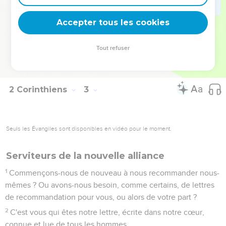
16
pour les uns, un parfum de mort qui donne la mort, pour
les autres, un parfum de vie qui donne la vie. – Et pour cette
Accepter tous les cookies
mission, qui donc est qualifié ? –
17
En effet, nous ne falsifions pas la parole de Dieu, comme
Tout refuser
le font les autres, mais c'est avec pureté, c'est de la part de
Dieu, en Christ et devant Dieu que nous parlons.
2 Corinthiens
3
Seuls les Évangiles sont disponibles en vidéo pour le moment.
Serviteurs de la nouvelle alliance
1
Commençons-nous de nouveau à nous recommander nous-
mêmes ? Ou avons-nous besoin, comme certains, de lettres
de recommandation pour vous, ou alors de votre part ?
2
C'est vous qui êtes notre lettre, écrite dans notre cœur,
connue et lue de tous les hommes.