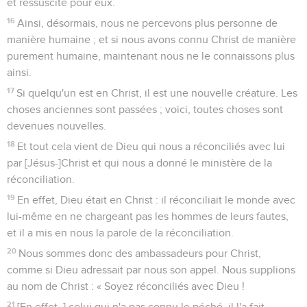
et ressuscité pour eux.
16
Ainsi, désormais, nous ne percevons plus personne de
manière humaine ; et si nous avons connu Christ de manière
purement humaine, maintenant nous ne le connaissons plus
ainsi.
17
Si quelqu'un est en Christ, il est une nouvelle créature. Les
choses anciennes sont passées ; voici, toutes choses sont
devenues nouvelles.
18
Et tout cela vient de Dieu qui nous a réconciliés avec lui
par [Jésus-]Christ et qui nous a donné le ministère de la
réconciliation.
19
En effet, Dieu était en Christ : il réconciliait le monde avec
lui-même en ne chargeant pas les hommes de leurs fautes,
et il a mis en nous la parole de la réconciliation.
20
Nous sommes donc des ambassadeurs pour Christ,
comme si Dieu adressait par nous son appel. Nous supplions
au nom de Christ : « Soyez réconciliés avec Dieu !
21
[En effet, ] celui qui n'a pas connu le péché, il l'a fait