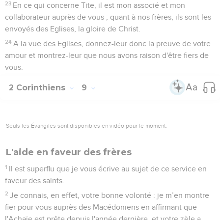
23
En ce qui concerne Tite, il est mon associé et mon
collaborateur auprès de vous ; quant à nos frères, ils sont les
envoyés des Eglises, la gloire de Christ.
24
A la vue des Eglises, donnez-leur donc la preuve de votre
amour et montrez-leur que nous avons raison d'être fiers de
vous.
2 Corinthiens
9
Seuls les Évangiles sont disponibles en vidéo pour le moment.
L'aide en faveur des frères
1
Il est superflu que je vous écrive au sujet de ce service en
faveur des saints.
2
Je connais, en effet, votre bonne volonté : je m’en montre
fier pour vous auprès des Macédoniens en affirmant que
l'Achaïe est prête depuis l'année dernière, et votre zèle a