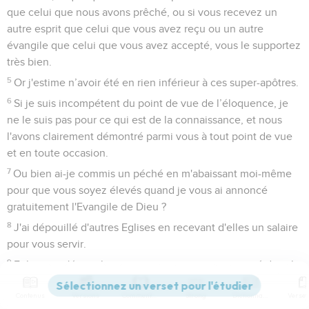
que celui que nous avons prêché, ou si vous recevez un
autre esprit que celui que vous avez reçu ou un autre
évangile que celui que vous avez accepté, vous le supportez
très bien.
5
Or j'estime n’avoir été en rien inférieur à ces super-apôtres.
6
Si je suis incompétent du point de vue de l’éloquence, je
ne le suis pas pour ce qui est de la connaissance, et nous
l'avons clairement démontré parmi vous à tout point de vue
et en toute occasion.
7
Ou bien ai-je commis un péché en m'abaissant moi-même
pour que vous soyez élevés quand je vous ai annoncé
gratuitement l'Evangile de Dieu ?
8
J'ai dépouillé d'autres Eglises en recevant d'elles un salaire
pour vous servir.
9
Et lorsque j'étais chez vous et que je me suis trouvé dans le
besoin, je n'ai été à la charge de personne, car les frères
Contenus
Versions
Commentaires
Strong
Dictionnaire
venus de Macédoine ont pourvu à ce qui me manquait. En