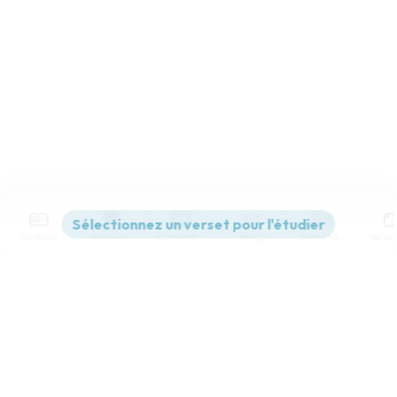
Contenus
Versions
Commentaires
Strong
Dictionnaire
Paramètres de lecture
Afficher les numéros de versets
Mode dyslexique