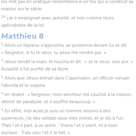
les met pas en pratique ressemblera à un fou qui a construit sa
maison sur le sable.
29
car il enseignait avec autorité, et non comme leurs
spécialistes de la loi.
Matthieu 8
2
Alors un lépreux s'approcha, se prosterna devant lui et dit :
« Seigneur, si tu le veux, tu peux me rendre pur. »
3
Jésus tendit la main, le toucha et dit : « Je le veux, sois pur. »
Aussitôt il fut purifié de sa lèpre.
5
Alors que Jésus entrait dans Capernaüm, un officier romain
l'aborda et le supplia
6
en disant : « Seigneur, mon serviteur est couché à la maison,
atteint de paralysie, et il souffre beaucoup. »
9
En effet, moi aussi je suis un homme soumis à des
supérieurs, j'ai des soldats sous mes ordres, et je dis à l'un :
‘Pars !’et il part, à un autre : ‘Viens !’et il vient, et à mon
esclave : ‘Fais ceci !’et il le fait. »