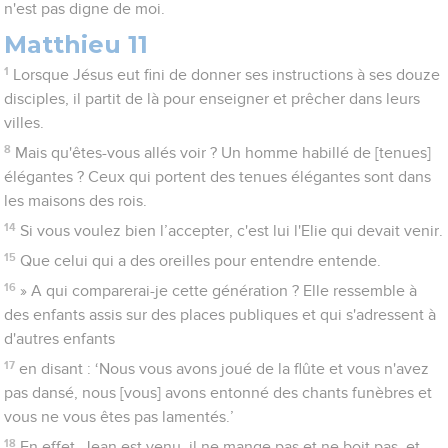
n'est pas digne de moi.
Matthieu 11
1
Lorsque Jésus eut fini de donner ses instructions à ses douze
disciples, il partit de là pour enseigner et prêcher dans leurs
villes.
8
Mais qu'êtes-vous allés voir ? Un homme habillé de [tenues]
élégantes ? Ceux qui portent des tenues élégantes sont dans
les maisons des rois.
14
Si vous voulez bien l’accepter, c'est lui l'Elie qui devait venir.
15
Que celui qui a des oreilles pour entendre entende.
16
» A qui comparerai-je cette génération ? Elle ressemble à
des enfants assis sur des places publiques et qui s'adressent à
d'autres enfants
17
en disant : ‘Nous vous avons joué de la flûte et vous n'avez
pas dansé, nous [vous] avons entonné des chants funèbres et
vous ne vous êtes pas lamentés.’
18
En effet, Jean est venu, il ne mange pas et ne boit pas, et