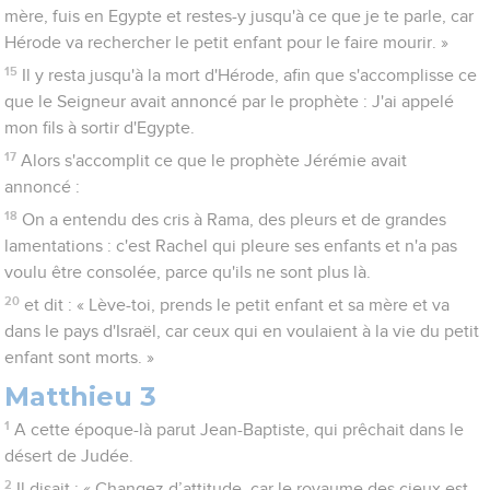
mère, fuis en Egypte et restes-y jusqu'à ce que je te parle, car
Hérode va rechercher le petit enfant pour le faire mourir. »
15
Il y resta jusqu'à la mort d'Hérode, afin que s'accomplisse ce
que le Seigneur avait annoncé par le prophète : J'ai appelé
mon fils à sortir d'Egypte.
17
Alors s'accomplit ce que le prophète Jérémie avait
annoncé :
18
On a entendu des cris à Rama, des pleurs et de grandes
lamentations : c'est Rachel qui pleure ses enfants et n'a pas
voulu être consolée, parce qu'ils ne sont plus là.
20
et dit : « Lève-toi, prends le petit enfant et sa mère et va
dans le pays d'Israël, car ceux qui en voulaient à la vie du petit
enfant sont morts. »
Matthieu 3
1
A cette époque-là parut Jean-Baptiste, qui prêchait dans le
désert de Judée.
2
Il disait : « Changez d’attitude, car le royaume des cieux est