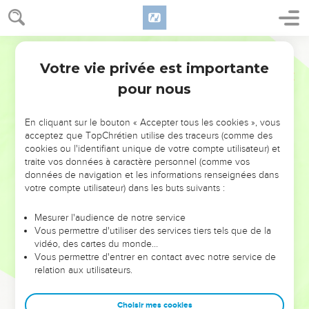
Votre vie privée est importante
pour nous
NE MANQUEZ PAS L’ÉVÉNEMENT
En cliquant sur le bouton « Accepter tous les cookies », vous
DE L’ANNÉE !
acceptez que TopChrétien utilise des traceurs (comme des
cookies ou l'identifiant unique de votre compte utilisateur) et
ET SI LEURS ERREURS POUVAIENT VOUS ÉVITER LES
traite vos données à caractère personnel (comme vos
VOTRES ?
données de navigation et les informations renseignées dans
votre compte utilisateur) dans les buts suivants :
On admire souvent les leaders pour leurs réussites, leur impact,
leur foi ou leur vision. Mais on voit moins les doutes, les erreurs
Mesurer l'audience de notre service
Vous permettre d'utiliser des services tiers tels que de la
et les saisons difficiles qu'ils ont traversés, alors même que ce
vidéo, des cartes du monde…
sont elles qui les ont façonnés.
Vous permettre d'entrer en contact avec notre service de
relation aux utilisateurs.
Dans cette conférence, leaders, entrepreneurs, et responsables
reviennent sur les erreurs marquantes de leur parcours et les
clés pour avancer avec plus de sagesse afin que leurs erreurs
Choisir mes cookies