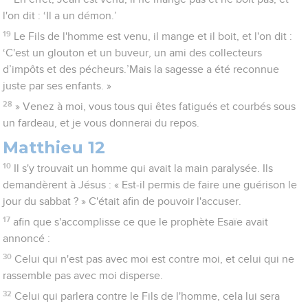
l'on dit : ‘Il a un démon.’
19
Le Fils de l'homme est venu, il mange et il boit, et l'on dit :
‘C'est un glouton et un buveur, un ami des collecteurs
d’impôts et des pécheurs.’Mais la sagesse a été reconnue
juste par ses enfants. »
28
» Venez à moi, vous tous qui êtes fatigués et courbés sous
un fardeau, et je vous donnerai du repos.
Matthieu 12
10
Il s'y trouvait un homme qui avait la main paralysée. Ils
demandèrent à Jésus : « Est-il permis de faire une guérison le
jour du sabbat ? » C'était afin de pouvoir l'accuser.
17
afin que s'accomplisse ce que le prophète Esaïe avait
annoncé :
30
Celui qui n'est pas avec moi est contre moi, et celui qui ne
rassemble pas avec moi disperse.
32
Celui qui parlera contre le Fils de l'homme, cela lui sera