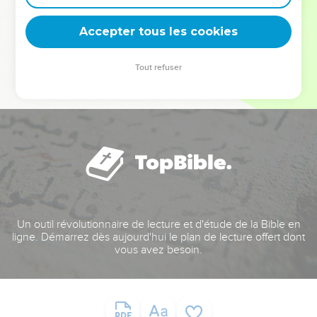
deviennent vos tremplins. Que vous guidiez un ministère, une
équipe, un groupe ou une famille, leur expérience est faite
Accepter tous les cookies
pour vous.
Tout refuser
Je découvre l’événement
Un outil révolutionnaire de lecture et d'étude de la Bible en
ligne. Démarrez dès aujourd'hui le plan de lecture offert dont
vous avez besoin.