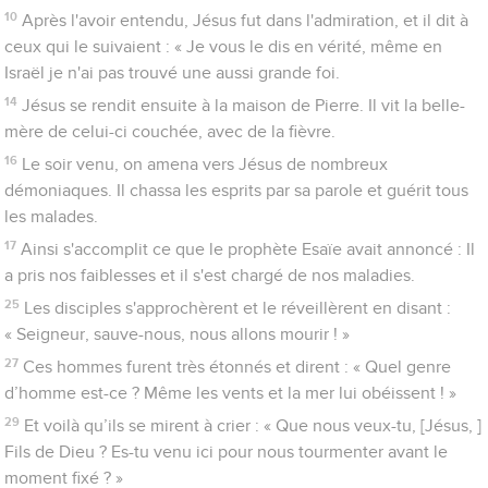
10
Après l'avoir entendu, Jésus fut dans l'admiration, et il dit à
ceux qui le suivaient : « Je vous le dis en vérité, même en
Israël je n'ai pas trouvé une aussi grande foi.
14
Jésus se rendit ensuite à la maison de Pierre. Il vit la belle-
mère de celui-ci couchée, avec de la fièvre.
16
Le soir venu, on amena vers Jésus de nombreux
démoniaques. Il chassa les esprits par sa parole et guérit tous
les malades.
17
Ainsi s'accomplit ce que le prophète Esaïe avait annoncé : Il
a pris nos faiblesses et il s'est chargé de nos maladies.
25
Les disciples s'approchèrent et le réveillèrent en disant :
« Seigneur, sauve-nous, nous allons mourir ! »
27
Ces hommes furent très étonnés et dirent : « Quel genre
d’homme est-ce ? Même les vents et la mer lui obéissent ! »
29
Et voilà qu’ils se mirent à crier : « Que nous veux-tu, [Jésus, ]
Fils de Dieu ? Es-tu venu ici pour nous tourmenter avant le
moment fixé ? »