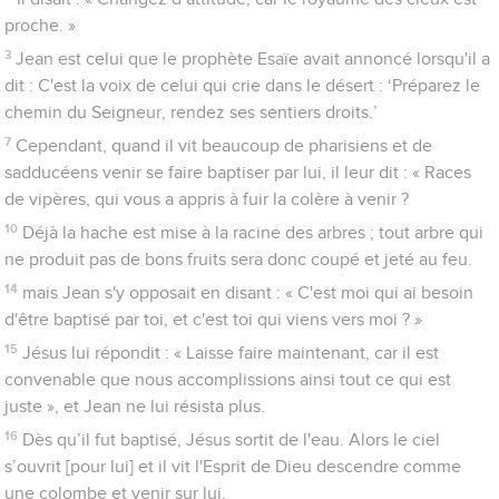
proche. »
3
Jean est celui que le prophète Esaïe avait annoncé lorsqu'il a
dit : C'est la voix de celui qui crie dans le désert : ‘Préparez le
chemin du Seigneur, rendez ses sentiers droits.’
7
Cependant, quand il vit beaucoup de pharisiens et de
sadducéens venir se faire baptiser par lui, il leur dit : « Races
de vipères, qui vous a appris à fuir la colère à venir ?
10
Déjà la hache est mise à la racine des arbres ; tout arbre qui
ne produit pas de bons fruits sera donc coupé et jeté au feu.
14
mais Jean s'y opposait en disant : « C'est moi qui ai besoin
d'être baptisé par toi, et c'est toi qui viens vers moi ? »
15
Jésus lui répondit : « Laisse faire maintenant, car il est
convenable que nous accomplissions ainsi tout ce qui est
juste », et Jean ne lui résista plus.
16
Dès qu’il fut baptisé, Jésus sortit de l'eau. Alors le ciel
s’ouvrit [pour lui] et il vit l'Esprit de Dieu descendre comme
une colombe et venir sur lui.