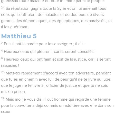
guérissait toute maladie et toute infirmité parmi le peuple.
24
Sa réputation gagna toute la Syrie et on lui amenait tous
ceux qui souffraient de maladies et de douleurs de divers
genres, des démoniaques, des épileptiques, des paralysés ; et
il les guérissait.
Matthieu 5
2
Puis il prit la parole pour les enseigner ; il dit :
4
Heureux ceux qui pleurent, car ils seront consolés !
6
Heureux ceux qui ont faim et soif de la justice, car ils seront
rassasiés !
25
Mets-toi rapidement d'accord avec ton adversaire, pendant
que tu es en chemin avec lui, de peur qu'il ne te livre au juge,
que le juge ne te livre à l'officier de justice et que tu ne sois
mis en prison.
28
Mais moi je vous dis : Tout homme qui regarde une femme
pour la convoiter a déjà commis un adultère avec elle dans son
cœur.