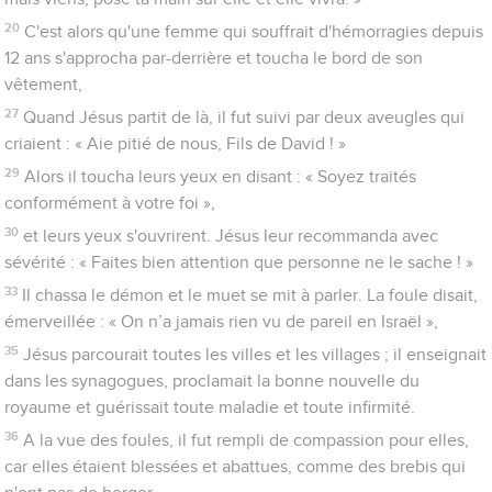
20
C'est alors qu'une femme qui souffrait d'hémorragies depuis
12 ans s'approcha par-derrière et toucha le bord de son
vêtement,
27
Quand Jésus partit de là, il fut suivi par deux aveugles qui
criaient : « Aie pitié de nous, Fils de David ! »
29
Alors il toucha leurs yeux en disant : « Soyez traités
conformément à votre foi »,
30
et leurs yeux s'ouvrirent. Jésus leur recommanda avec
sévérité : « Faites bien attention que personne ne le sache ! »
33
Il chassa le démon et le muet se mit à parler. La foule disait,
émerveillée : « On n’a jamais rien vu de pareil en Israël »,
35
Jésus parcourait toutes les villes et les villages ; il enseignait
dans les synagogues, proclamait la bonne nouvelle du
royaume et guérissait toute maladie et toute infirmité.
36
A la vue des foules, il fut rempli de compassion pour elles,
car elles étaient blessées et abattues, comme des brebis qui