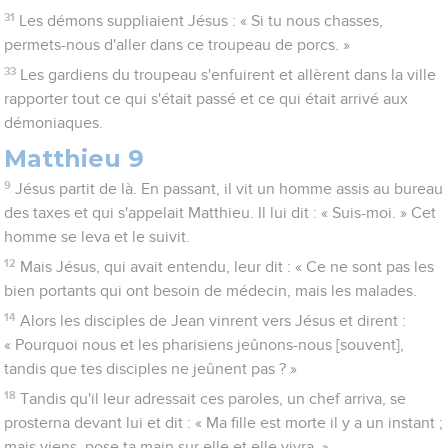
31
Les démons suppliaient Jésus : « Si tu nous chasses,
permets-nous d'aller dans ce troupeau de porcs. »
33
Les gardiens du troupeau s'enfuirent et allèrent dans la ville
rapporter tout ce qui s'était passé et ce qui était arrivé aux
démoniaques.
Matthieu 9
9
Jésus partit de là. En passant, il vit un homme assis au bureau
des taxes et qui s'appelait Matthieu. Il lui dit : « Suis-moi. » Cet
homme se leva et le suivit.
12
Mais Jésus, qui avait entendu, leur dit : « Ce ne sont pas les
bien portants qui ont besoin de médecin, mais les malades.
14
Alors les disciples de Jean vinrent vers Jésus et dirent :
« Pourquoi nous et les pharisiens jeûnons-nous [souvent],
tandis que tes disciples ne jeûnent pas ? »
18
Tandis qu'il leur adressait ces paroles, un chef arriva, se
prosterna devant lui et dit : « Ma fille est morte il y a un instant ;
mais viens, pose ta main sur elle et elle vivra. »