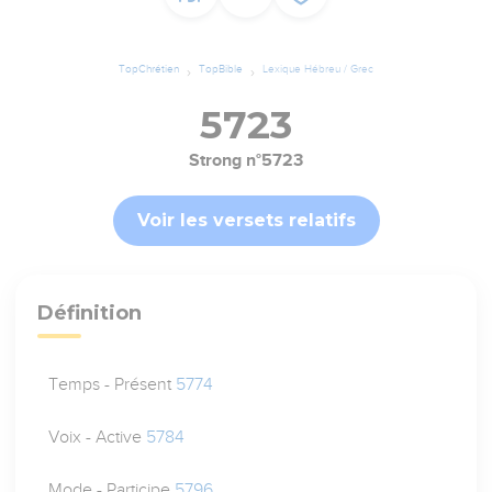
TopChrétien
TopBible
Lexique Hébreu / Grec
5723
Strong n°5723
Voir les versets relatifs
Définition
Temps - Présent
5774
Voix - Active
5784
Mode - Participe
5796