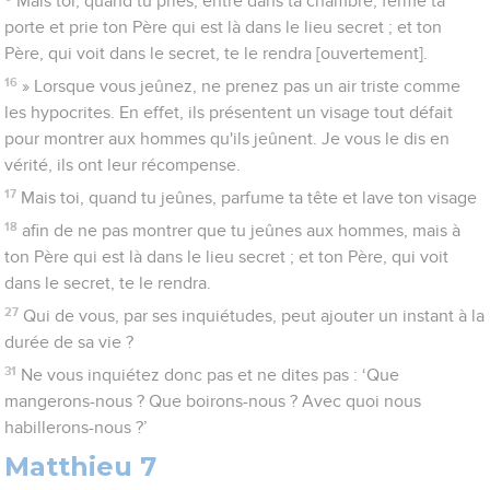
Mais toi, quand tu pries, entre dans ta chambre, ferme ta
porte et prie ton Père qui est là dans le lieu secret ; et ton
Père, qui voit dans le secret, te le rendra [ouvertement].
16
» Lorsque vous jeûnez, ne prenez pas un air triste comme
les hypocrites. En effet, ils présentent un visage tout défait
pour montrer aux hommes qu'ils jeûnent. Je vous le dis en
vérité, ils ont leur récompense.
17
Mais toi, quand tu jeûnes, parfume ta tête et lave ton visage
18
afin de ne pas montrer que tu jeûnes aux hommes, mais à
ton Père qui est là dans le lieu secret ; et ton Père, qui voit
dans le secret, te le rendra.
27
Qui de vous, par ses inquiétudes, peut ajouter un instant à la
durée de sa vie ?
31
Ne vous inquiétez donc pas et ne dites pas : ‘Que
mangerons-nous ? Que boirons-nous ? Avec quoi nous
habillerons-nous ?’
Matthieu 7