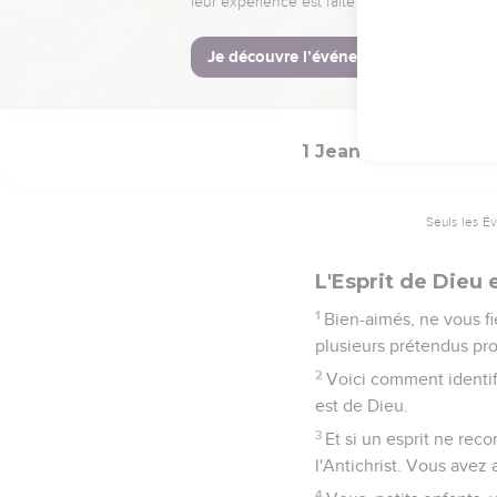
Et voici quel est so
nous aimions les uns le
24
Celui qui garde ses
demeure en nous à l'Esp
1 Jean
4
Seuls les É
L'Esprit de Dieu e
1
Bien-aimés, ne vous fie
plusieurs prétendus pr
2
Voici comment identif
est de Dieu.
3
Et si un esprit ne rec
l'Antichrist. Vous avez
4