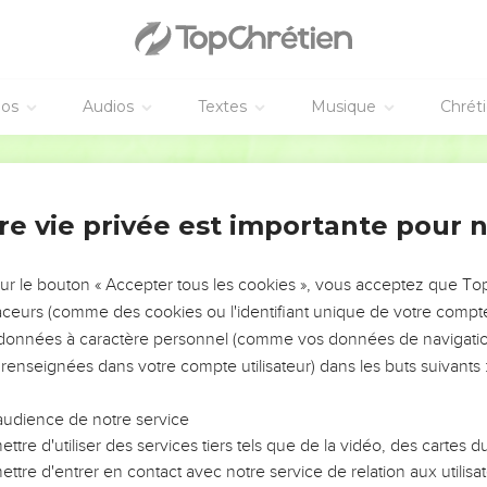
avons que nous sommes passés de la mort à la vie parce que nou
pas [son frère] reste dans la mort.
e son frère est un meurtrier, et vous savez qu'aucun meurtrier n
éos
Audios
Textes
Musique
Chrét
vons connu l'amour : Christ a donné sa vie pour nous ; nous au
s et sœurs.
Segond 21
ède les biens de ce monde voit son frère dans le besoin et lui 
u peut-il demeurer en lui ?
re vie privée est importante pour 
ons pas en paroles et avec la langue, mais en actes et avec vérité
sur le bouton « Accepter tous les cookies », vous acceptez que T
nt Dieu
traceurs (comme des cookies ou l'identifiant unique de votre compte 
que nous sommes de la vérité et nous rassurerons notre cœur deva
s données à caractère personnel (comme vos données de navigatio
 renseignées dans votre compte utilisateur) dans les buts suivants 
tre cœur nous condamne, Dieu est plus grand que notre cœur et i
 cœur ne nous condamne pas, nous avons de l'assurance devant 
audience de notre service
dions, nous le recevons de lui, parce que nous gardons ses 
ttre d'utiliser des services tiers tels que de la vidéo, des cartes
gréable.
ttre d'entrer en contact avec notre service de relation aux utilisat