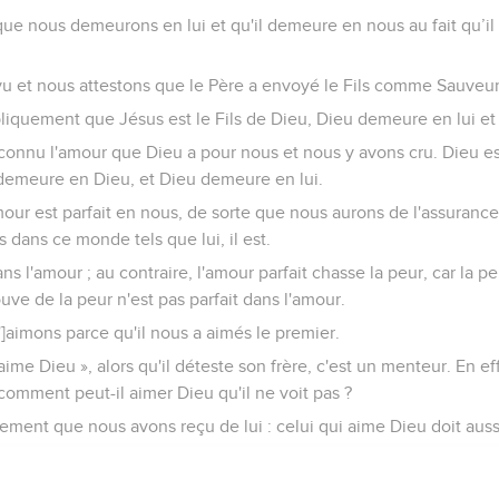
ue nous demeurons en lui et qu'il demeure en nous au fait qu’i
vu et nous attestons que le Père a envoyé le Fils comme Sauve
liquement que Jésus est le Fils de Dieu, Dieu demeure en lui et 
connu l'amour que Dieu a pour nous et nous y avons cru. Dieu es
emeure en Dieu, et Dieu demeure en lui.
mour est parfait en nous, de sorte que nous aurons de l'assuranc
dans ce monde tels que lui, il est.
ans l'amour ; au contraire, l'amour parfait chasse la peur, car la 
uve de la peur n'est pas parfait dans l'amour.
']aimons parce qu'il nous a aimés le premier.
’aime Dieu », alors qu'il déteste son frère, c'est un menteur. En e
, comment peut-il aimer Dieu qu'il ne voit pas ?
ment que nous avons reçu de lui : celui qui aime Dieu doit aussi