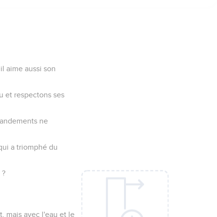
il aime aussi son
u et respectons ses
mmandements ne
 qui a triomphé du
 ?
t, mais avec l'eau et le