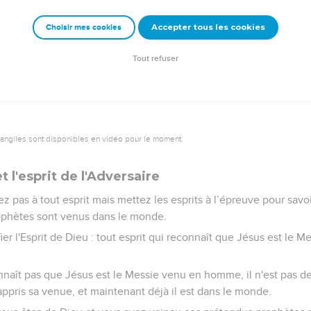
n commandement : c’est que nous croyions au nom de son Fils Jé
s autres, comme il [nous] l’a ordonné.
Accepter tous les cookies
Choisir mes cookies
 commandements demeure en Dieu et Dieu demeure en lui ; et no
rit qu'il nous a donné.
Tout refuser
vangiles sont disponibles en vidéo pour le moment.
t l'esprit de l'Adversaire
z pas à tout esprit mais mettez les esprits à l’épreuve pour savoir
ophètes sont venus dans le monde.
ier l'Esprit de Dieu : tout esprit qui reconnaît que Jésus est le
onnaît pas que Jésus est le Messie venu en homme, il n'est pas de 
 appris sa venue, et maintenant déjà il est dans le monde.