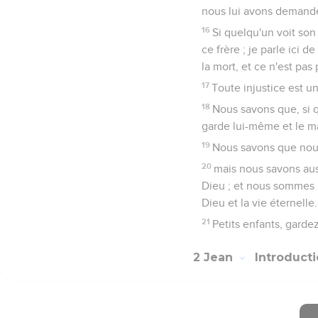
nous lui avons demand
16
Si quelqu'un voit son
ce frère ; je parle ici
la mort, et ce n'est pas
17
Toute injustice est u
18
Nous savons que, si q
garde lui-même et le m
19
Nous savons que nous
20
mais nous savons auss
Dieu ; et nous sommes un
Dieu et la vie éternelle.
21
Petits enfants, garde
2 Jean
Introduct