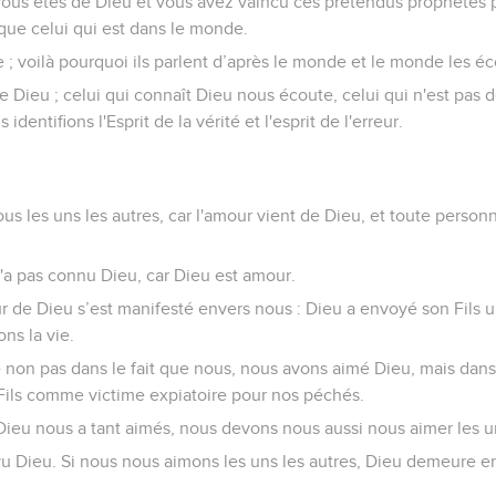
 vous êtes de Dieu et vous avez vaincu ces prétendus prophètes p
que celui qui est dans le monde.
 ; voilà pourquoi ils parlent d’après le monde et le monde les éc
Dieu ; celui qui connaît Dieu nous écoute, celui qui n'est pas
identifions l'Esprit de la vérité et l'esprit de l'erreur.
s les uns les autres, car l'amour vient de Dieu, et toute person
n'a pas connu Dieu, car Dieu est amour.
 de Dieu s’est manifesté envers nous : Dieu a envoyé son Fils
ons la vie.
 non pas dans le fait que nous, nous avons aimé Dieu, mais dans l
Fils comme victime expiatoire pour nos péchés.
ieu nous a tant aimés, nous devons nous aussi nous aimer les un
vu Dieu. Si nous nous aimons les uns les autres, Dieu demeure e