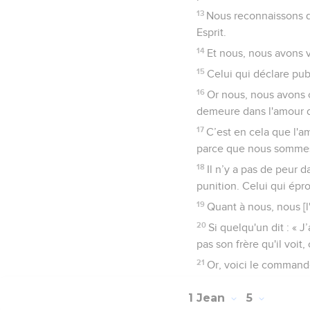
13
Nous reconnaissons q
Esprit.
14
Et nous, nous avons 
15
Celui qui déclare pub
16
Or nous, nous avons 
demeure dans l'amour d
17
C’est en cela que l'a
parce que nous sommes 
18
Il n’y a pas de peur d
punition. Celui qui épro
19
Quant à nous, nous [l
20
Si quelqu'un dit : « J
pas son frère qu'il voit
21
Or, voici le commande
1 Jean
5