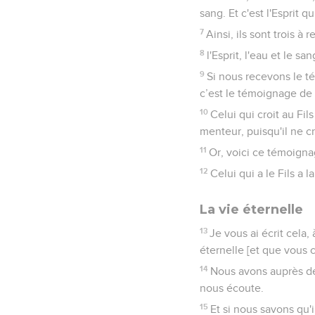
sang. Et c'est l'Esprit q
7
Ainsi, ils sont trois à
8
l'Esprit, l'eau et le sa
9
Si nous recevons le 
c’est le témoignage de D
10
Celui qui croit au Fi
menteur, puisqu'il ne c
11
Or, voici ce témoignag
12
Celui qui a le Fils a l
La vie éternelle
13
Je vous ai écrit cela
éternelle [et que vous 
14
Nous avons auprès de
nous écoute.
15
Et si nous savons qu