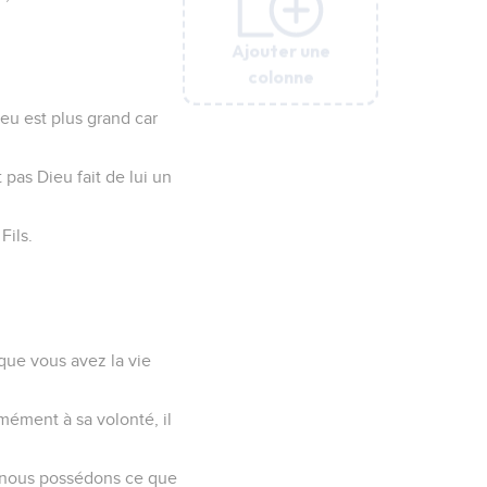
Ajouter une
Ajouter une
Ajouter une
Ajouter une
Ajouter une
colonne
colonne
colonne
colonne
colonne
u est plus grand car
 pas Dieu fait de lui un
Fils.
 que vous avez la vie
ément à sa volonté, il
e nous possédons ce que