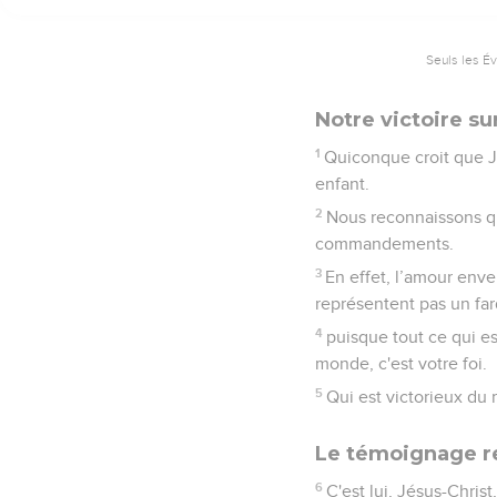
Seuls les É
Notre victoire s
1
Quiconque croit que Jé
enfant.
2
Nous reconnaissons qu
commandements.
3
En effet, l’amour en
représentent pas un fa
4
puisque tout ce qui es
monde, c'est votre foi.
5
Qui est victorieux du 
Le témoignage re
6
C'est lui, Jésus-Christ