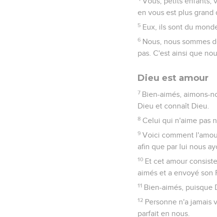
Vous, petits enfants,
en vous est plus grand 
5
Eux, ils sont du monde
6
Nous, nous sommes de 
pas. C'est ainsi que nous 
Dieu est amour
7
Bien-aimés, aimons-nou
Dieu et connaît Dieu.
8
Celui qui n'aime pas 
9
Voici comment l'amour
afin que par lui nous ay
10
Et cet amour consiste
aimés et a envoyé son 
11
Bien-aimés, puisque D
12
Personne n'a jamais 
parfait en nous.