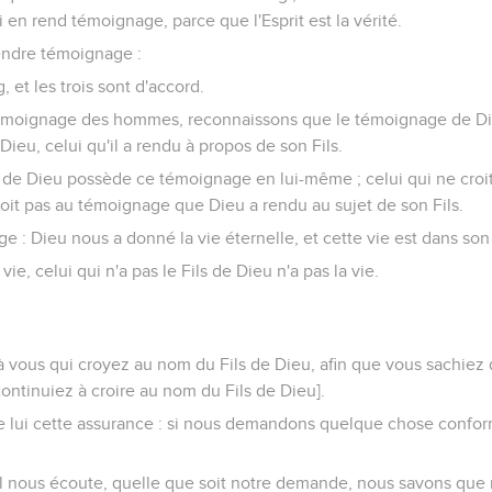
ui en rend témoignage, parce que l'Esprit est la vérité.
 rendre témoignage :
ng, et les trois sont d'accord.
témoignage des hommes, reconnaissons que le témoignage de Die
ieu, celui qu'il a rendu à propos de son Fils.
ls de Dieu possède ce témoignage en lui-même ; celui qui ne croit
roit pas au témoignage que Dieu a rendu au sujet de son Fils.
e : Dieu nous a donné la vie éternelle, et cette vie est dans son 
a vie, celui qui n'a pas le Fils de Dieu n'a pas la vie.
, à vous qui croyez au nom du Fils de Dieu, afin que vous sachiez
continuiez à croire au nom du Fils de Dieu].
 lui cette assurance : si nous demandons quelque chose conform
'il nous écoute, quelle que soit notre demande, nous savons qu