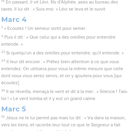
14
En passant, il vit Lévi, fils d'Alphée, assis au bureau des
taxes. Il lui dit : « Suis-moi. » Lévi se leva et le suivit.
Marc 4
3
« Ecoutez ! Un semeur sortit pour semer.
9
Puis il dit : « Que celui qui a des oreilles pour entendre
entende. »
23
Si quelqu'un a des oreilles pour entendre, qu'il entende. »
24
Il leur dit encore : « Prêtez bien attention à ce que vous
entendez. On utilisera pour vous la même mesure que celle
dont vous vous serez servis, et on y ajoutera pour vous [qui
écoutez].
39
Il se réveilla, menaça le vent et dit à la mer : « Silence ! Tais-
toi ! » Le vent tomba et il y eut un grand calme.
Marc 5
19
Jésus ne le lui permit pas mais lui dit : « Va dans ta maison,
vers les tiens, et raconte-leur tout ce que le Seigneur a fait