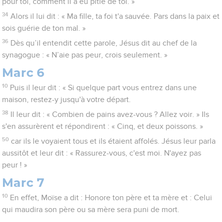
pour toi, comment il a eu pitié de toi. »
34
Alors il lui dit : « Ma fille, ta foi t'a sauvée. Pars dans la paix et
sois guérie de ton mal. »
36
Dès qu’il entendit cette parole, Jésus dit au chef de la
synagogue : « N’aie pas peur, crois seulement. »
Marc 6
10
Puis il leur dit : « Si quelque part vous entrez dans une
maison, restez-y jusqu'à votre départ.
38
Il leur dit : « Combien de pains avez-vous ? Allez voir. » Ils
s'en assurèrent et répondirent : « Cinq, et deux poissons. »
50
car ils le voyaient tous et ils étaient affolés. Jésus leur parla
aussitôt et leur dit : « Rassurez-vous, c'est moi. N'ayez pas
peur ! »
Marc 7
10
En effet, Moïse a dit : Honore ton père et ta mère et : Celui
qui maudira son père ou sa mère sera puni de mort.