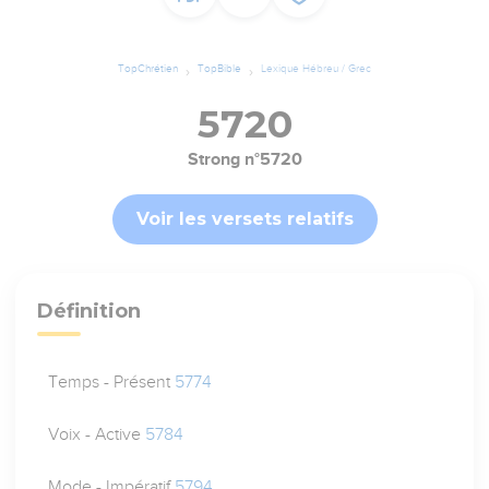
TopChrétien
TopBible
Lexique Hébreu / Grec
5720
Strong n°5720
Voir les versets relatifs
Définition
Temps - Présent
5774
Voix - Active
5784
Mode - Impératif
5794