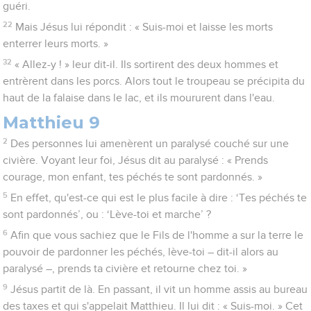
guéri.
22
Mais Jésus lui répondit : « Suis-moi et laisse les morts
enterrer leurs morts. »
32
« Allez-y ! » leur dit-il. Ils sortirent des deux hommes et
entrèrent dans les porcs. Alors tout le troupeau se précipita du
haut de la falaise dans le lac, et ils moururent dans l'eau.
Matthieu 9
2
Des personnes lui amenèrent un paralysé couché sur une
civière. Voyant leur foi, Jésus dit au paralysé : « Prends
courage, mon enfant, tes péchés te sont pardonnés. »
5
En effet, qu'est-ce qui est le plus facile à dire : ‘Tes péchés te
sont pardonnés’, ou : ‘Lève-toi et marche’ ?
6
Afin que vous sachiez que le Fils de l'homme a sur la terre le
pouvoir de pardonner les péchés, lève-toi – dit-il alors au
paralysé –, prends ta civière et retourne chez toi. »
9
Jésus partit de là. En passant, il vit un homme assis au bureau
des taxes et qui s'appelait Matthieu. Il lui dit : « Suis-moi. » Cet