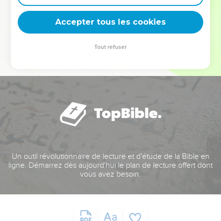
deviennent vos tremplins. Que vous guidiez un ministère, une
équipe, un groupe ou une famille, leur expérience est faite
Accepter tous les cookies
pour vous.
Tout refuser
Je découvre l’événement
Un outil révolutionnaire de lecture et d'étude de la Bible en
ligne. Démarrez dès aujourd'hui le plan de lecture offert dont
vous avez besoin.