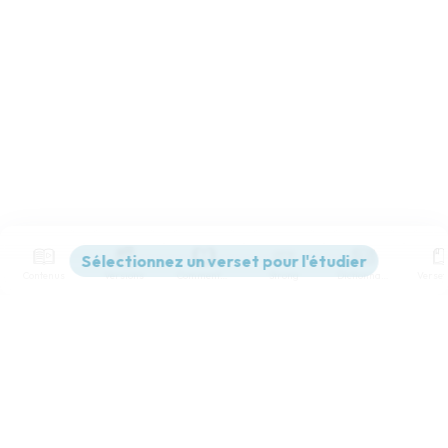
Contenus
Versions
Commentaires
Strong
Dictionnaire
Paramètres de lecture
Afficher les numéros de versets
Mode dyslexique