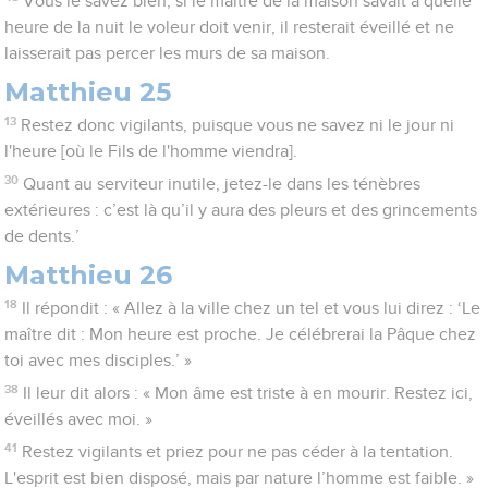
Vous le savez bien, si le maître de la maison savait à quelle
heure de la nuit le voleur doit venir, il resterait éveillé et ne
laisserait pas percer les murs de sa maison.
Matthieu 25
13
Restez donc vigilants, puisque vous ne savez ni le jour ni
l'heure [où le Fils de l'homme viendra].
30
Quant au serviteur inutile, jetez-le dans les ténèbres
extérieures : c’est là qu’il y aura des pleurs et des grincements
de dents.’
Matthieu 26
18
Il répondit : « Allez à la ville chez un tel et vous lui direz : ‘Le
maître dit : Mon heure est proche. Je célébrerai la Pâque chez
toi avec mes disciples.’ »
38
Il leur dit alors : « Mon âme est triste à en mourir. Restez ici,
éveillés avec moi. »
41
Restez vigilants et priez pour ne pas céder à la tentation.
L'esprit est bien disposé, mais par nature l’homme est faible. »