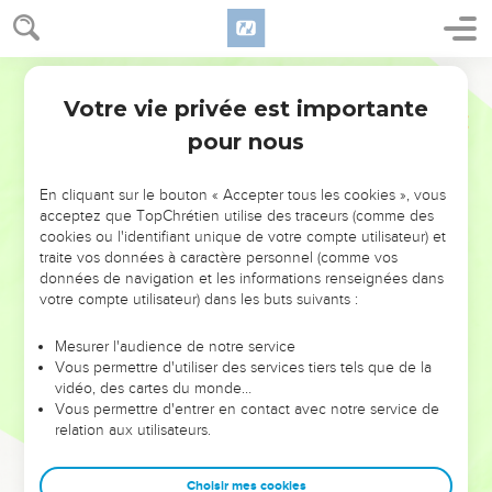
Votre vie privée est importante
pour nous
NE MANQUEZ PAS L’ÉVÉNEMENT
En cliquant sur le bouton « Accepter tous les cookies », vous
DE L’ANNÉE !
acceptez que TopChrétien utilise des traceurs (comme des
cookies ou l'identifiant unique de votre compte utilisateur) et
ET SI LEURS ERREURS POUVAIENT VOUS ÉVITER LES
traite vos données à caractère personnel (comme vos
VOTRES ?
données de navigation et les informations renseignées dans
votre compte utilisateur) dans les buts suivants :
On admire souvent les leaders pour leurs réussites, leur impact,
leur foi ou leur vision. Mais on voit moins les doutes, les erreurs
Mesurer l'audience de notre service
Vous permettre d'utiliser des services tiers tels que de la
et les saisons difficiles qu'ils ont traversés, alors même que ce
vidéo, des cartes du monde…
sont elles qui les ont façonnés.
Vous permettre d'entrer en contact avec notre service de
relation aux utilisateurs.
Dans cette conférence, leaders, entrepreneurs, et responsables
reviennent sur les erreurs marquantes de leur parcours et les
clés pour avancer avec plus de sagesse afin que leurs erreurs
Choisir mes cookies