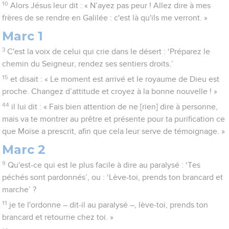
10
Alors Jésus leur dit : « N’ayez pas peur ! Allez dire à mes
frères de se rendre en Galilée : c'est là qu'ils me verront. »
Marc 1
3
C'est la voix de celui qui crie dans le désert : ‘Préparez le
chemin du Seigneur, rendez ses sentiers droits.’
15
et disait : « Le moment est arrivé et le royaume de Dieu est
proche. Changez d’attitude et croyez à la bonne nouvelle ! »
44
il lui dit : « Fais bien attention de ne [rien] dire à personne,
mais va te montrer au prêtre et présente pour ta purification ce
que Moïse a prescrit, afin que cela leur serve de témoignage. »
Marc 2
9
Qu'est-ce qui est le plus facile à dire au paralysé : ‘Tes
péchés sont pardonnés’, ou : ‘Lève-toi, prends ton brancard et
marche’ ?
11
je te l'ordonne – dit-il au paralysé –, lève-toi, prends ton
brancard et retourne chez toi. »