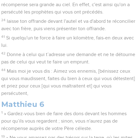
récompense sera grande au ciel. En effet, c'est ainsi qu'on a
persécuté les prophètes qui vous ont précédés.
24
laisse ton offrande devant l'autel et va d'abord te réconcilier
avec ton frère, puis viens présenter ton offrande.
41
Si quelqu'un te force à faire un kilomètre, fais-en deux avec
lui.
42
Donne à celui qui t’adresse une demande et ne te détourne
pas de celui qui veut te faire un emprunt.
44
Mais moi je vous dis : Aimez vos ennemis, [bénissez ceux
qui vous maudissent, faites du bien à ceux qui vous détestent]
et priez pour ceux [qui vous maltraitent et] qui vous
persécutent,
Matthieu 6
1
» Gardez-vous bien de faire des dons devant les hommes
pour qu’ils vous regardent ; sinon, vous n'aurez pas de
récompense auprès de votre Père céleste.
19
» Ne vous amassez pas des trésors sur la terre, où les mites