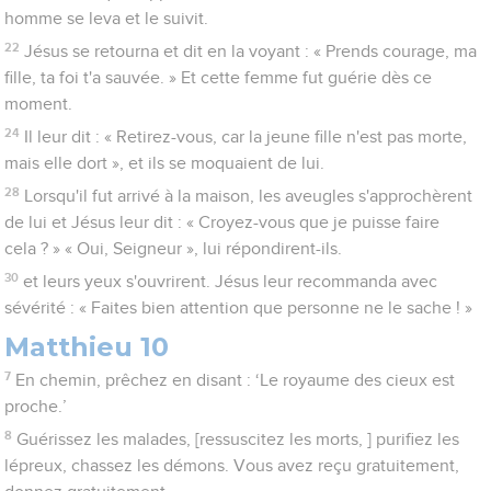
homme se leva et le suivit.
22
Jésus se retourna et dit en la voyant : « Prends courage, ma
fille, ta foi t'a sauvée. » Et cette femme fut guérie dès ce
moment.
24
Il leur dit : « Retirez-vous, car la jeune fille n'est pas morte,
mais elle dort », et ils se moquaient de lui.
28
Lorsqu'il fut arrivé à la maison, les aveugles s'approchèrent
de lui et Jésus leur dit : « Croyez-vous que je puisse faire
cela ? » « Oui, Seigneur », lui répondirent-ils.
30
et leurs yeux s'ouvrirent. Jésus leur recommanda avec
sévérité : « Faites bien attention que personne ne le sache ! »
Matthieu 10
7
En chemin, prêchez en disant : ‘Le royaume des cieux est
proche.’
8
Guérissez les malades, [ressuscitez les morts, ] purifiez les
lépreux, chassez les démons. Vous avez reçu gratuitement,