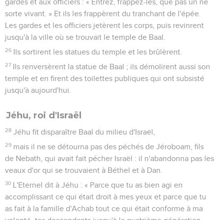
gardes et aux officiers : « Entrez, frappez-les, que pas un ne
sorte vivant. » Et ils les frappèrent du tranchant de l'épée.
Les gardes et les officiers jetèrent les corps, puis revinrent
jusqu'à la ville où se trouvait le temple de Baal.
26
Ils sortirent les statues du temple et les brûlèrent.
27
Ils renversèrent la statue de Baal ; ils démolirent aussi son
temple et en firent des toilettes publiques qui ont subsisté
jusqu'à aujourd'hui.
Jéhu, roi d'Israël
28
Jéhu fit disparaître Baal du milieu d'Israël,
29
mais il ne se détourna pas des péchés de Jéroboam, fils
de Nebath, qui avait fait pécher Israël : il n'abandonna pas les
veaux d'or qui se trouvaient à Béthel et à Dan.
30
L'Eternel dit à Jéhu : « Parce que tu as bien agi en
accomplissant ce qui était droit à mes yeux et parce que tu
as fait à la famille d'Achab tout ce qui était conforme à ma