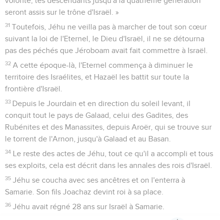
volonté, tes descendants jusqu'à la quatrième génération
seront assis sur le trône d'Israël. »
31
Toutefois, Jéhu ne veilla pas à marcher de tout son cœur
suivant la loi de l'Eternel, le Dieu d'Israël, il ne se détourna
pas des péchés que Jéroboam avait fait commettre à Israël.
32
A cette époque-là, l'Eternel commença à diminuer le
territoire des Israélites, et Hazaël les battit sur toute la
frontière d'Israël.
33
Depuis le Jourdain et en direction du soleil levant, il
conquit tout le pays de Galaad, celui des Gadites, des
Rubénites et des Manassites, depuis Aroër, qui se trouve sur
le torrent de l'Arnon, jusqu'à Galaad et au Basan.
34
Le reste des actes de Jéhu, tout ce qu'il a accompli et tous
ses exploits, cela est décrit dans les annales des rois d'Israël.
35
Jéhu se coucha avec ses ancêtres et on l'enterra à
Samarie. Son fils Joachaz devint roi à sa place.
36
Jéhu avait régné 28 ans sur Israël à Samarie.