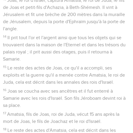
Joas, le roi d'Israël, captura Amatsia, le roi de Juda, le fils
de Joas et petit-fils d'Achazia, à Beth-Shémesh. Il vint à
Jérusalem et fit une brèche de 200 mètres dans la muraille
de Jérusalem, depuis la porte d'Ephraïm jusqu'à la porte de
l'angle.
14
Il prit tout l'or et l'argent ainsi que tous les objets qui se
trouvaient dans la maison de l'Eternel et dans les trésors du
palais royal ; il prit aussi des otages, puis il retourna à
Samarie.
15
Le reste des actes de Joas, ce qu'il a accompli, ses
exploits et la guerre qu'il a menée contre Amatsia, le roi de
Juda, cela est décrit dans les annales des rois d'Israël.
16
Joas se coucha avec ses ancêtres et il fut enterré à
Samarie avec les rois d'Israël. Son fils Jéroboam devint roi à
sa place.
17
Amatsia, fils de Joas, roi de Juda, vécut 15 ans après la
mort de Joas, le fils de Joachaz et le roi d'Israël.
18
Le reste des actes d'Amatsia, cela est décrit dans les