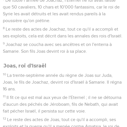
De toute l’armée de Joachaz, l'Eternel ne lui avait laissé
que 50 cavaliers, 10 chars et 10'000 fantassins, car le roi de
Syrie les avait détruits et les avait rendus pareils à la
poussière qu'on piétine.
8
Le reste des actes de Joachaz, tout ce qu'il a accompli et
ses exploits, cela est décrit dans les annales des rois d'Israël.
9
Joachaz se coucha avec ses ancêtres et on l'enterra à
Samarie. Son fils Joas devint roi à sa place.
Joas, roi d'Israël
10
La trente-septième année du règne de Joas sur Juda,
Joas, le fils de Joachaz, devint roi d'Israël à Samarie. Il régna
16 ans.
11
Il fit ce qui est mal aux yeux de l'Eternel ; il ne se détourna
d'aucun des péchés de Jéroboam, fils de Nebath, qui avait
fait pécher Israël, il persista sur cette voie.
12
Le reste des actes de Joas, tout ce qu'il a accompli, ses
exploits et la guerre qu'il a menée contre Amatsia, le roi de