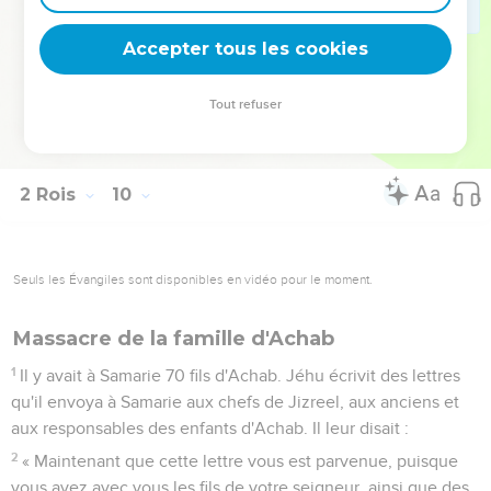
l’Eternel avait déclaré par l’intermédiaire de son serviteur
Elie le Thishbite, quand il a dit : ‘Les chiens mangeront la
Accepter tous les cookies
chair de Jézabel dans le camp de Jizreel,
37
et le cadavre de Jézabel sera pareil à du fumier qu’on
Tout refuser
étale sur les champs, dans le champ de Jizreel, de sorte
qu'on sera incapable de dire : C'est Jézabel.’ »
2 Rois
10
Seuls les Évangiles sont disponibles en vidéo pour le moment.
Massacre de la famille d'Achab
1
Il y avait à Samarie 70 fils d'Achab. Jéhu écrivit des lettres
qu'il envoya à Samarie aux chefs de Jizreel, aux anciens et
aux responsables des enfants d'Achab. Il leur disait :
2
« Maintenant que cette lettre vous est parvenue, puisque
vous avez avec vous les fils de votre seigneur, ainsi que des