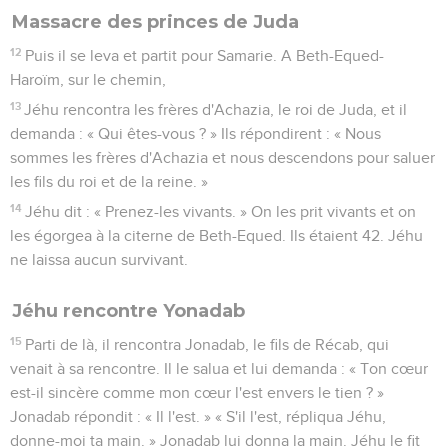
Massacre des princes de Juda
12
Puis il se leva et partit pour Samarie. A Beth-Equed-
Haroïm, sur le chemin,
13
Jéhu rencontra les frères d'Achazia, le roi de Juda, et il
demanda : « Qui êtes-vous ? » Ils répondirent : « Nous
sommes les frères d'Achazia et nous descendons pour saluer
les fils du roi et de la reine. »
14
Jéhu dit : « Prenez-les vivants. » On les prit vivants et on
les égorgea à la citerne de Beth-Equed. Ils étaient 42. Jéhu
ne laissa aucun survivant.
Jéhu rencontre Yonadab
15
Parti de là, il rencontra Jonadab, le fils de Récab, qui
venait à sa rencontre. Il le salua et lui demanda : « Ton cœur
est-il sincère comme mon cœur l'est envers le tien ? »
Jonadab répondit : « Il l'est. » « S'il l'est, répliqua Jéhu,
donne-moi ta main. » Jonadab lui donna la main. Jéhu le fit