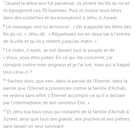
7
Quand la lettre leur fut parvenue, ils prirent les fils du roi et
ils égorgèrent ces 70 hommes. Puis ils mirent leurs têtes
dans des corbeilles et les envoyèrent à Jéhu, à Jizreel.
8
Le messager vint lui annoncer : « On a apporté les têtes des
fils du roi. » Jéhu dit : « Répartissez-les en deux tas à l'entrée
de la ville et qu’ils y restent jusqu'au matin. »
9
Le matin, il sortit, se tint devant tout le peuple et dit :
« Vous, vous êtes justes. En ce qui me concerne, j'ai
conspiré contre mon seigneur et je l'ai tué, mais qui a frappé
tous ceux-ci ?
10
Sachez donc que rien, dans la parole de l'Eternel, dans la
parole que l'Eternel a prononcée contre la famille d'Achab,
ne restera sans effet. L'Eternel accomplit ce qu'il a déclaré
par l’intermédiaire de son serviteur Elie. »
11
Et Jéhu tua tous ceux qui restaient de la famille d'Achab à
Jizreel, ainsi que tous ses grands, ses proches et ses prêtres,
sans laisser un seul survivant.