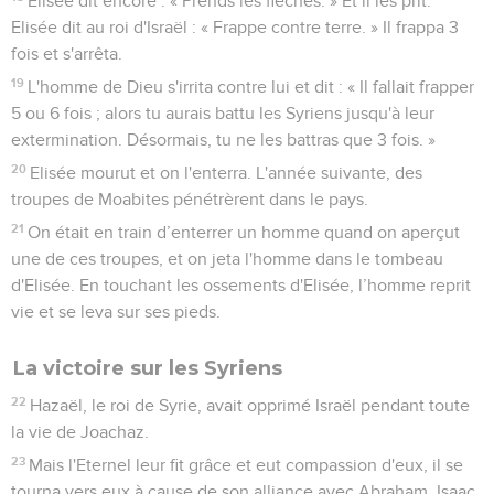
Elisée dit encore : « Prends les flèches. » Et il les prit.
Elisée dit au roi d'Israël : « Frappe contre terre. » Il frappa 3
fois et s'arrêta.
19
L'homme de Dieu s'irrita contre lui et dit : « Il fallait frapper
5 ou 6 fois ; alors tu aurais battu les Syriens jusqu'à leur
extermination. Désormais, tu ne les battras que 3 fois. »
20
Elisée mourut et on l'enterra. L'année suivante, des
troupes de Moabites pénétrèrent dans le pays.
21
On était en train d’enterrer un homme quand on aperçut
une de ces troupes, et on jeta l'homme dans le tombeau
d'Elisée. En touchant les ossements d'Elisée, l’homme reprit
vie et se leva sur ses pieds.
La victoire sur les Syriens
22
Hazaël, le roi de Syrie, avait opprimé Israël pendant toute
la vie de Joachaz.
23
Mais l'Eternel leur fit grâce et eut compassion d'eux, il se
tourna vers eux à cause de son alliance avec Abraham, Isaac