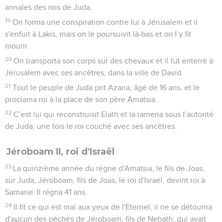
annales des rois de Juda.
19
On forma une conspiration contre lui à Jérusalem et il
s'enfuit à Lakis, mais on le poursuivit là-bas et on l’y fit
mourir.
20
On transporta son corps sur des chevaux et il fut enterré à
Jérusalem avec ses ancêtres, dans la ville de David.
21
Tout le peuple de Juda prit Azaria, âgé de 16 ans, et le
proclama roi à la place de son père Amatsia.
22
C’est lui qui reconstruisit Elath et la ramena sous l’autorité
de Juda, une fois le roi couché avec ses ancêtres.
Jéroboam II, roi d'Israël
23
La quinzième année du règne d'Amatsia, le fils de Joas,
sur Juda, Jéroboam, fils de Joas, le roi d'Israël, devint roi à
Samarie. Il régna 41 ans.
24
Il fit ce qui est mal aux yeux de l'Eternel, il ne se détourna
d'aucun des péchés de Jéroboam, fils de Nebath, qui avait