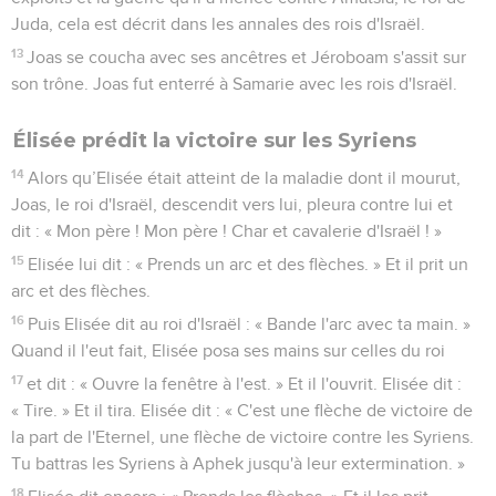
Juda, cela est décrit dans les annales des rois d'Israël.
13
Joas se coucha avec ses ancêtres et Jéroboam s'assit sur
son trône. Joas fut enterré à Samarie avec les rois d'Israël.
Élisée prédit la victoire sur les Syriens
14
Alors qu’Elisée était atteint de la maladie dont il mourut,
Joas, le roi d'Israël, descendit vers lui, pleura contre lui et
dit : « Mon père ! Mon père ! Char et cavalerie d'Israël ! »
15
Elisée lui dit : « Prends un arc et des flèches. » Et il prit un
arc et des flèches.
16
Puis Elisée dit au roi d'Israël : « Bande l'arc avec ta main. »
Quand il l'eut fait, Elisée posa ses mains sur celles du roi
17
et dit : « Ouvre la fenêtre à l'est. » Et il l'ouvrit. Elisée dit :
« Tire. » Et il tira. Elisée dit : « C'est une flèche de victoire de
la part de l'Eternel, une flèche de victoire contre les Syriens.
Tu battras les Syriens à Aphek jusqu'à leur extermination. »
18