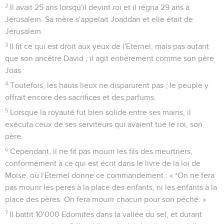
2
Il avait 25 ans lorsqu'il devint roi et il régna 29 ans à
Jérusalem. Sa mère s'appelait Joaddan et elle était de
Jérusalem.
3
Il fit ce qui est droit aux yeux de l'Eternel, mais pas autant
que son ancêtre David ; il agit entièrement comme son père
Joas.
4
Toutefois, les hauts lieux ne disparurent pas ; le peuple y
offrait encore des sacrifices et des parfums.
5
Lorsque la royauté fut bien solide entre ses mains, il
exécuta ceux de ses serviteurs qui avaient tué le roi, son
père.
6
Cependant, il ne fit pas mourir les fils des meurtriers,
conformément à ce qui est écrit dans le livre de la loi de
Moïse, où l'Eternel donne ce commandement : « *On ne fera
pas mourir les pères à la place des enfants, ni les enfants à la
place des pères. On fera mourir chacun pour son péché. »
7
Il battit 10'000 Edomites dans la vallée du sel, et durant