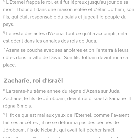
5
L'Eternel frappa le roi, et il fut lépreux jusqu'au jour de sa
mort. Il habitait dans une maison isolée et c’était Jotham, son
fils, qui était responsable du palais et jugeait le peuple du
pays.
6
Le reste des actes d'Azaria, tout ce qu'il a accompli, cela
est décrit dans les annales des rois de Juda.
7
Azaria se coucha avec ses ancêtres et on l'enterra à leurs
côtés dans la ville de David. Son fils Jotham devint roi à sa
place.
Zacharie, roi d'Israël
8
La trente-huitième année du règne d'Azaria sur Juda,
Zacharie, le fils de Jéroboam, devint roi d'Israël à Samarie. Il
régna 6 mois.
9
Il fit ce qui est mal aux yeux de l'Eternel, comme l’avaient
fait ses ancêtres ; il ne se détourna pas des péchés de
Jéroboam, fils de Nebath, qui avait fait pécher Israël.
10