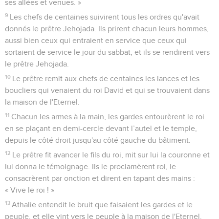
ses allées et venues. »
9
Les chefs de centaines suivirent tous les ordres qu'avait
donnés le prêtre Jehojada. Ils prirent chacun leurs hommes,
aussi bien ceux qui entraient en service que ceux qui
sortaient de service le jour du sabbat, et ils se rendirent vers
le prêtre Jehojada.
10
Le prêtre remit aux chefs de centaines les lances et les
boucliers qui venaient du roi David et qui se trouvaient dans
la maison de l'Eternel.
11
Chacun les armes à la main, les gardes entourèrent le roi
en se plaçant en demi-cercle devant l’autel et le temple,
depuis le côté droit jusqu'au côté gauche du bâtiment.
12
Le prêtre fit avancer le fils du roi, mit sur lui la couronne et
lui donna le témoignage. Ils le proclamèrent roi, le
consacrèrent par onction et dirent en tapant des mains :
« Vive le roi ! »
13
Athalie entendit le bruit que faisaient les gardes et le
peuple, et elle vint vers le peuple à la maison de l'Eternel.