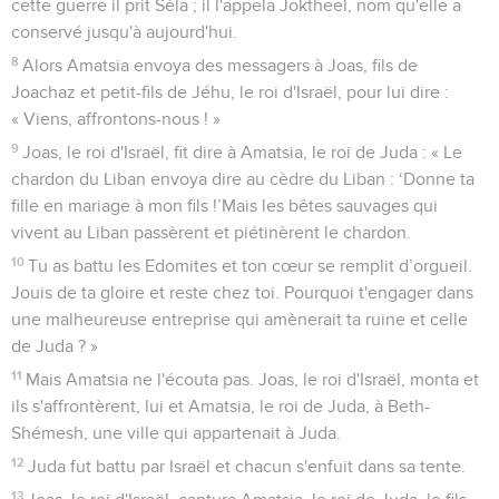
cette guerre il prit Séla ; il l'appela Joktheel, nom qu'elle a
conservé jusqu'à aujourd'hui.
8
Alors Amatsia envoya des messagers à Joas, fils de
Joachaz et petit-fils de Jéhu, le roi d'Israël, pour lui dire :
« Viens, affrontons-nous ! »
9
Joas, le roi d'Israël, fit dire à Amatsia, le roi de Juda : « Le
chardon du Liban envoya dire au cèdre du Liban : ‘Donne ta
fille en mariage à mon fils !’Mais les bêtes sauvages qui
vivent au Liban passèrent et piétinèrent le chardon.
10
Tu as battu les Edomites et ton cœur se remplit d’orgueil.
Jouis de ta gloire et reste chez toi. Pourquoi t'engager dans
une malheureuse entreprise qui amènerait ta ruine et celle
de Juda ? »
11
Mais Amatsia ne l'écouta pas. Joas, le roi d'Israël, monta et
ils s'affrontèrent, lui et Amatsia, le roi de Juda, à Beth-
Shémesh, une ville qui appartenait à Juda.
12
Juda fut battu par Israël et chacun s'enfuit dans sa tente.
13