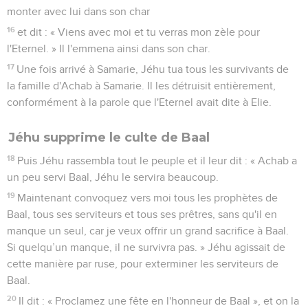
monter avec lui dans son char
16
et dit : « Viens avec moi et tu verras mon zèle pour
l'Eternel. » Il l'emmena ainsi dans son char.
17
Une fois arrivé à Samarie, Jéhu tua tous les survivants de
la famille d'Achab à Samarie. Il les détruisit entièrement,
conformément à la parole que l'Eternel avait dite à Elie.
Jéhu supprime le culte de Baal
18
Puis Jéhu rassembla tout le peuple et il leur dit : « Achab a
un peu servi Baal, Jéhu le servira beaucoup.
19
Maintenant convoquez vers moi tous les prophètes de
Baal, tous ses serviteurs et tous ses prêtres, sans qu'il en
manque un seul, car je veux offrir un grand sacrifice à Baal.
Si quelqu’un manque, il ne survivra pas. » Jéhu agissait de
cette manière par ruse, pour exterminer les serviteurs de
Baal.
20
Il dit : « Proclamez une fête en l'honneur de Baal », et on la