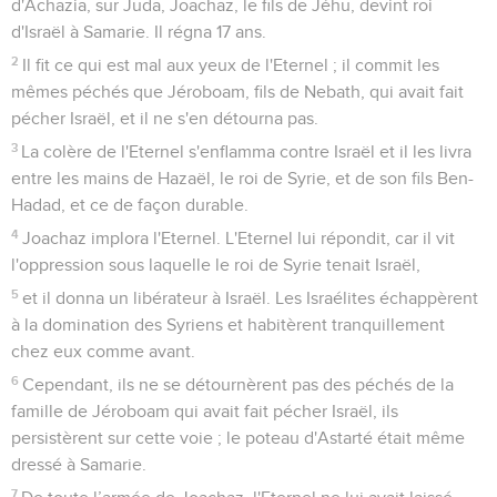
d'Achazia, sur Juda, Joachaz, le fils de Jéhu, devint roi
d'Israël à Samarie. Il régna 17 ans.
2
Il fit ce qui est mal aux yeux de l'Eternel ; il commit les
mêmes péchés que Jéroboam, fils de Nebath, qui avait fait
pécher Israël, et il ne s'en détourna pas.
3
La colère de l'Eternel s'enflamma contre Israël et il les livra
entre les mains de Hazaël, le roi de Syrie, et de son fils Ben-
Hadad, et ce de façon durable.
4
Joachaz implora l'Eternel. L'Eternel lui répondit, car il vit
l'oppression sous laquelle le roi de Syrie tenait Israël,
5
et il donna un libérateur à Israël. Les Israélites échappèrent
à la domination des Syriens et habitèrent tranquillement
chez eux comme avant.
6
Cependant, ils ne se détournèrent pas des péchés de la
famille de Jéroboam qui avait fait pécher Israël, ils
persistèrent sur cette voie ; le poteau d'Astarté était même
dressé à Samarie.
7