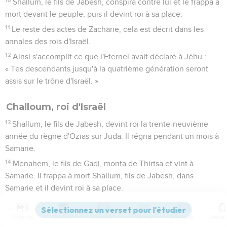
Shallum, le fils de Jabesh, conspira contre lui et le frappa à
mort devant le peuple, puis il devint roi à sa place.
11
Le reste des actes de Zacharie, cela est décrit dans les
annales des rois d'Israël.
12
Ainsi s'accomplit ce que l'Eternel avait déclaré à Jéhu :
« Tes descendants jusqu'à la quatrième génération seront
assis sur le trône d'Israël. »
Challoum, roi d'Israël
13
Shallum, le fils de Jabesh, devint roi la trente-neuvième
année du règne d'Ozias sur Juda. Il régna pendant un mois à
Samarie.
14
Menahem, le fils de Gadi, monta de Thirtsa et vint à
Samarie. Il frappa à mort Shallum, fils de Jabesh, dans
Samarie et il devint roi à sa place.
15
Le reste des actes de Shallum et la conspiration qu'il a
formée, cela est décrit dans les annales des rois d'Israël.
Contenus
Versions
Commentaires
Strong
Dictionnaire