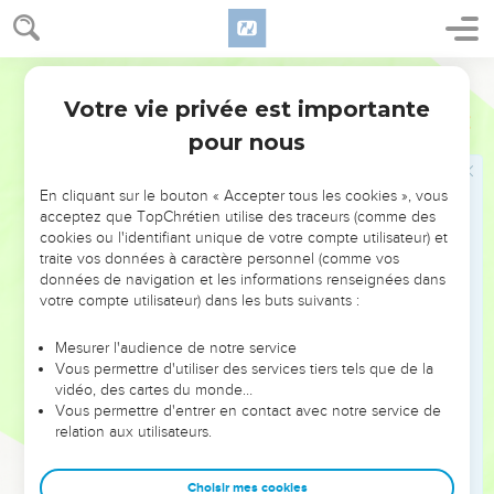
Mort de Jézabel
30
Jéhu entra dans Jizreel. Quand Jézabel l'apprit, elle se
Segond 21
maquilla les yeux, s’embellit la tête et regarda par la fenêtre.
Votre vie privée est importante
2 Rois
9
31
Alors que Jéhu franchissait la porte, elle dit : « Tout va
pour nous
bien, espèce de Zimri assassin de son seigneur ? »
32
Il leva le visage vers la fenêtre et dit : « Qui est avec moi ?
En cliquant sur le bouton « Accepter tous les cookies », vous
Qui ? » Deux ou trois eunuques le regardèrent en
acceptez que TopChrétien utilise des traceurs (comme des
cookies ou l'identifiant unique de votre compte utilisateur) et
s'approchant de la fenêtre.
traite vos données à caractère personnel (comme vos
33
Il dit : « Jetez-la en bas ! » Ils la jetèrent, et son sang
données de navigation et les informations renseignées dans
éclaboussa la muraille et les chevaux. Jéhu la piétina,
votre compte utilisateur) dans les buts suivants :
34
puis il entra dans le palais, mangea et but avant de dire :
Mesurer l'audience de notre service
« Allez voir cette maudite et enterrez-la, car c’est la fille d’un
Vous permettre d'utiliser des services tiers tels que de la
roi. »
vidéo, des cartes du monde…
Vous permettre d'entrer en contact avec notre service de
35
On partit pour l'enterrer, mais on ne trouva d'elle que le
relation aux utilisateurs.
crâne, les pieds et les paumes des mains.
36
On retourna l'annoncer à Jéhu qui dit : « C'est ce que
Choisir mes cookies