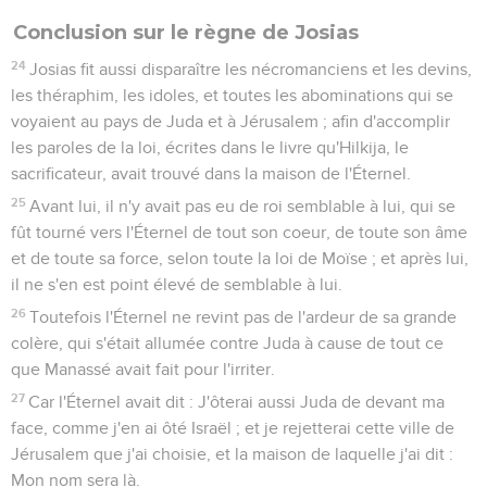
10
En ce temps-là, les serviteurs de Nébucadnetsar, roi de
Babylone, montèrent à Jérusalem, et la ville fut assiégée.
11
Et Nébucadnetsar, roi de Babylone, vint contre la ville,
lorsque ses serviteurs l'assiégeaient.
12
Alors Jéhojakin, roi de Juda, sortit vers le roi de Babylone,
lui, sa mère, ses serviteurs, ses officiers et ses eunuques ; et
le roi de Babylone le prit, la huitième année de son règne.
13
Et il tira de là tous les trésors de la maison de l'Éternel et
les trésors de la maison royale ; et il mit en pièces tous les
ustensiles d'or que Salomon, roi d'Israël, avait faits pour le
temple de l'Éternel, comme l'Éternel en avait parlé.
14
Et il déporta tout Jérusalem, tous les chefs et tous les
vaillants hommes de guerre, au nombre de dix mille captifs,
avec les charpentiers et les serruriers. Il ne demeura
personne de reste, que le pauvre peuple du pays.
15
Ainsi il transporta Jéhojakin à Babylone, et la mère du roi,
et les femmes du roi, et ses eunuques ; et il emmena en