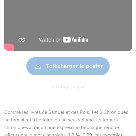
6
Fils de Gomer : Ashkénaz, Diphath et Togarma.
7
Fils de Javan : Élisham, Tharshisha, Kittim et Rodanim.
8
Fils de Cham : Cush, Mitsraïm, Put et Canaan.
9
Fils de Cush : Séba, Havila, Sabta, Raema et Sabtéca. Fils
de Raema : Shéba et Dédan.
10
Cush engendra Nimrod, qui commença à être puissant sur
la terre.
11
Mitsraïm engendra les Ludim, les Anamin, les Léhabim, les
Naphtuhim,
12
Les Pathrusim, les Casluhim, d'où sont sortis les Philistins,
et les Caphtorim.
13
Canaan engendra Sidon, son premier-né, et Heth,
14
Les Jébusiens, les Amoréens, les Guirgasiens,
15
Les Héviens, les Arkiens, les Siniens,
16
Les Arvadiens, les Tsémariens et les Hamathiens.
Contenus
Versions
Commentaires
Strong
Dictionnaire
17