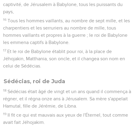
du roi, qui se trouvèrent dans la ville, le secrétaire en chef de
l'armée, qui enrôlait le peuple du pays, et soixante hommes
d'entre le peuple du pays, qui furent trouvés dans la ville.
20
Nébuzar-Adan, capitaine des gardes, les prit et les mena
au roi de Babylone, à Ribla.
21
Et le roi de Babylone les frappa, et les fit mourir à Ribla, au
pays de Hamath. Ainsi Juda fut transporté hors de son pays.
Guedalia, gouverneur du pays de Juda
22
Quant au peuple qui était demeuré de reste au pays de
Juda et que Nébucadnetsar, roi de Babylone, y avait laissé, il
lui donna pour gouverneur Guédalia, fils d'Achikam, fils de
Shaphan.
23
Et lorsque tous les capitaines des gens de guerre et leurs
gens eurent appris que le roi de Babylone avait établi pour
gouverneur Guédalia, ils vinrent vers Guédalia à Mitspa,
savoir, Ismaël, fils de Néthania, et Jochanan, fils de Karéach,