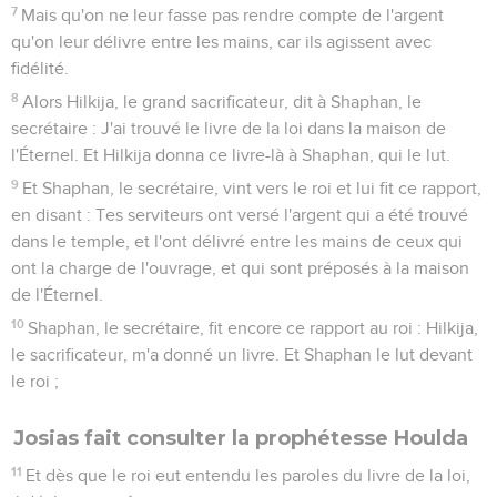
l'image d'Ashéra ; il la brûla dans la vallée du Cédron ; il la
réduisit en cendres, et en fit jeter les cendres sur les
tombeaux des enfants du peuple.
7
Il démolit les maisons des prostitués qui étaient dans la
maison de l'Éternel, et où les femmes tissaient des tentes
pour les Ashéra.
8
Il fit aussi venir des villes de Juda tous les sacrificateurs, et
profana les hauts lieux où les sacrificateurs faisaient des
encensements, depuis Guéba jusqu'à Béer-Shéba ; et il
démolit les hauts lieux des portes, entre autres celui qui était
à l'entrée de la porte de Josué, préfet de la ville, à gauche
quand on entre par la porte de la ville.
9
Au reste, ceux qui avaient été sacrificateurs des hauts lieux
ne montaient pas à l'autel de l'Éternel à Jérusalem, mais ils
mangeaient des pains sans levain parmi leurs frères.
10
Il profana aussi Topheth, dans la vallée du fils de Hinnom,
afin qu'il ne servît plus à personne pour y faire passer son fils
ou sa fille par le feu, à Moloc.