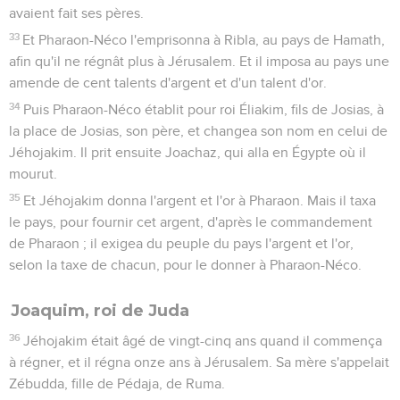
Nabucodonosor assiège Jérusalem
20
Car, à cause de la colère de l'Éternel, il en arriva ainsi à
Jérusalem et à Juda, jusqu'à ce qu'il les rejetât de devant sa
face. Or Sédécias se révolta contre le roi de Babylone.
2 Rois
25
Seuls les Évangiles sont disponibles en vidéo pour le moment.
1
Et il arriva, la neuvième année du règne de Sédécias, le
dixième jour du dixième mois, que Nébucadnetsar, roi de
Babylone, vint contre Jérusalem, lui et toute son armée ; il
campa contre elle, et ils bâtirent des forts tout autour.
2
Or la ville fut assiégée jusqu'à la onzième année du roi
Sédécias.
3
Le neuvième jour du quatrième mois, la famine sévissait
dans la ville, et il n'y avait plus de pain pour le peuple du