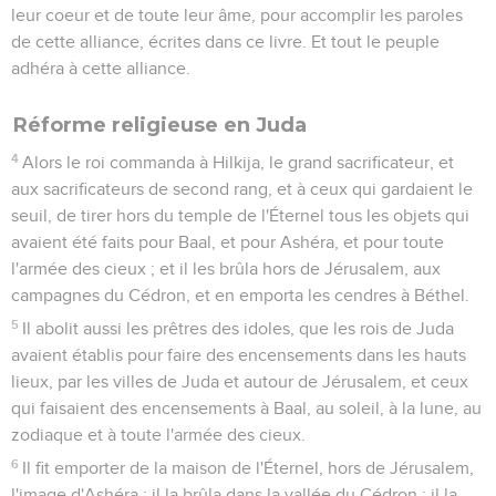
Conclusion sur le règne de Josias
24
Josias fit aussi disparaître les nécromanciens et les devins,
les théraphim, les idoles, et toutes les abominations qui se
voyaient au pays de Juda et à Jérusalem ; afin d'accomplir
les paroles de la loi, écrites dans le livre qu'Hilkija, le
sacrificateur, avait trouvé dans la maison de l'Éternel.
25
Avant lui, il n'y avait pas eu de roi semblable à lui, qui se
fût tourné vers l'Éternel de tout son coeur, de toute son âme
et de toute sa force, selon toute la loi de Moïse ; et après lui,
il ne s'en est point élevé de semblable à lui.
26
Toutefois l'Éternel ne revint pas de l'ardeur de sa grande
colère, qui s'était allumée contre Juda à cause de tout ce
que Manassé avait fait pour l'irriter.
27
Car l'Éternel avait dit : J'ôterai aussi Juda de devant ma
face, comme j'en ai ôté Israël ; et je rejetterai cette ville de
Jérusalem que j'ai choisie, et la maison de laquelle j'ai dit :
Mon nom sera là.