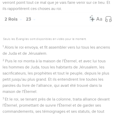
19
Josias ôta aussi toutes les maisons de hauts lieux qui
étaient dans les villes de Samarie, et que les rois d'Israël
avaient faites pour irriter l'Éternel. Il fit à leur égard tout
comme il avait fait à Béthel.
20
Et il sacrifia sur les autels tous les sacrificateurs des hauts
lieux qui étaient là ; il y brûla des ossements humains. Après
quoi il retourna à Jérusalem.
Le peuple de Juda célèbre la Pâque
21
Alors le roi donna ce commandement à tout le peuple :
Célébrez la pâque à l'Éternel votre Dieu, comme il est écrit
dans ce livre de l'alliance.
22
Et jamais pâque n'avait été célébrée, depuis le temps des
juges qui avaient jugé Israël, ni pendant tout le temps des
rois d'Israël et des rois de Juda,
23
Comme cette pâque qui fut célébrée en l'honneur de
l'Éternel dans Jérusalem, la dix-huitième année du roi Josias.