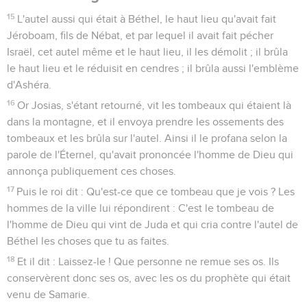
37
Il fit ce qui est mauvais aux yeux de l'Éternel, tout comme
avaient fait ses pères.
2 Rois
24
Seuls les Évangiles sont disponibles en vidéo pour le moment.
1
De son temps, Nébucadnetsar, roi de Babylone, monta, et
Jéhojakim lui fut assujetti trois ans ; mais il se révolta de
nouveau contre lui.
2
Et l'Éternel envoya contre lui des troupes de Caldéens, des
troupes de Syriens, des troupes de Moabites et des troupes
d'Ammonites ; il les envoya contre Juda pour le détruire,
selon la parole que l'Éternel avait prononcée par les
prophètes, ses serviteurs.
3
Ce fut sur l'ordre seul de l'Éternel qu'il en fut ainsi de Juda,
pour le rejeter de devant sa face, à cause des péchés de
Manassé, et de tout ce qu'il avait fait,