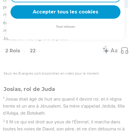
verront point tout ce mal que je vais faire venir sur ce lieu. Et
ils rapportèrent ces choses au roi.
2 Rois
23
Seuls les Évangiles sont disponibles en vidéo pour le moment.
1
Alors le roi envoya, et fit assembler vers lui tous les anciens
de Juda et de Jérusalem.
2
Puis le roi monta à la maison de l'Éternel, et avec lui tous
les hommes de Juda, tous les habitants de Jérusalem, les
sacrificateurs, les prophètes et tout le peuple, depuis le plus
petit jusqu'au plus grand. Et ils entendirent lire toutes les
paroles du livre de l'alliance, qui avait été trouvé dans la
maison de l'Éternel.
3
Et le roi, se tenant près de la colonne, traita alliance devant
l'Éternel, promettant de suivre l'Éternel et de garder ses
commandements, ses témoignages et ses statuts, de tout