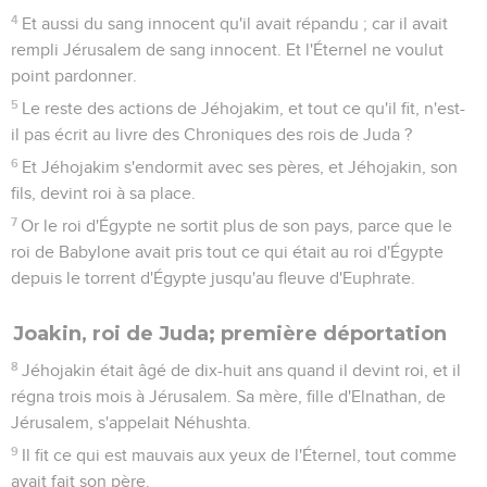
Adan, capitaine des gardes, serviteur du roi de Babylone,
entra dans Jérusalem.
9
Il brûla la maison de l'Éternel, la maison royale et toutes les
maisons de Jérusalem ; il livra aux flammes toutes les
grandes maisons.
10
Puis toute l'armée des Caldéens qui était avec le capitaine
des gardes, démolit les murailles de Jérusalem tout autour.
11
Et Nébuzar-Adan, capitaine des gardes, transporta le reste
du peuple, ceux qui étaient demeurés de reste dans la ville,
ceux qui venaient se rendre au roi de Babylone, et le reste
de la multitude.
12
Toutefois, le capitaine des gardes en laissa quelques-uns
des plus pauvres du pays comme vignerons et laboureurs.
13
Et les Caldéens mirent en pièces les colonnes d'airain qui
étaient dans la maison de l'Éternel, les socles et la mer
d'airain qui étaient dans la maison de l'Éternel ; et ils en
emportèrent l'airain à Babylone.