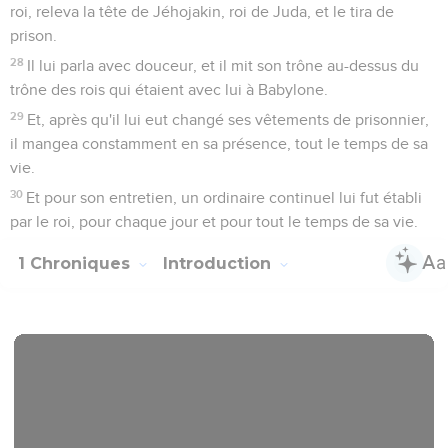
La Bible Du Semeur Copyright © 1992, 1999 by Biblica, Inc.® Used by
permission. All rights reserved worldwide.
1 Chroniques
1
Seuls les Évangiles sont disponibles en vidéo pour le moment.
D'Adam aux descendants d'Ésaü
1
Adam, Seth, Énosh ;
2
Kénan, Mahalaléel, Jéred ;
3
Hénoc, Métushélah, Lémec ;
4
Noé, Sem, Cham et Japhet.
5
Fils de Japhet : Gomer, Magog, Madaï, Javan, Tubal,
Méshec et Tiras.