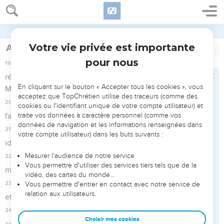
lu le roi de Juda.
17
Parce qu'ils m'ont abandonné et ont fait des
encensements à d'autres dieux, pour m'irriter par toutes les
oeuvres de leurs mains, ma colère s'est allumée contre ce
lieu, et elle ne s'éteindra point.
18
Mais quant au roi de Juda, qui vous a envoyés pour
consulter l'Éternel, vous lui direz : Ainsi a dit I'Éternel, le
Dieu d'Israël, touchant les paroles que tu as entendues :
19
Puisque ton coeur s'est ému, et que tu t'es humilié devant
l'Éternel, lorsque tu as entendu ce que j'ai prononcé contre
ce lieu et contre ses habitants, savoir, qu'ils seraient désolés
et maudits ; parce que tu as déchiré tes vêtements et que tu
as pleuré devant moi, moi aussi j'ai entendu, dit l'Éternel.
Josias renouvelle l'alliance avec Dieu
20
C'est pourquoi, voici, je vais te retirer avec tes pères, tu
seras recueilli en paix dans tes tombeaux, et tes yeux ne