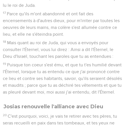
15
L'autel aussi qui était à Béthel, le haut lieu qu'avait fait
Jéroboam, fils de Nébat, et par lequel il avait fait pécher
Israël, cet autel même et le haut lieu, il les démolit ; il brûla
le haut lieu et le réduisit en cendres ; il brûla aussi l'emblème
d'Ashéra.
16
Or Josias, s'étant retourné, vit les tombeaux qui étaient là
dans la montagne, et il envoya prendre les ossements des
tombeaux et les brûla sur l'autel. Ainsi il le profana selon la
parole de l'Éternel, qu'avait prononcée l'homme de Dieu qui
annonça publiquement ces choses.
17
Puis le roi dit : Qu'est-ce que ce tombeau que je vois ? Les
hommes de la ville lui répondirent : C'est le tombeau de
l'homme de Dieu qui vint de Juda et qui cria contre l'autel de
Béthel les choses que tu as faites.
18
Et il dit : Laissez-le ! Que personne ne remue ses os. Ils
conservèrent donc ses os, avec les os du prophète qui était
venu de Samarie.