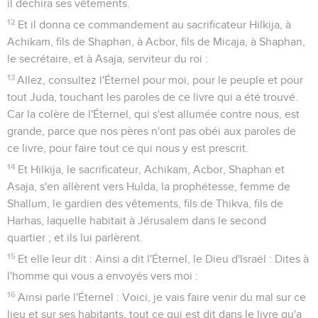
11
Il ôta de l'entrée de la maison de l'Éternel, les chevaux que
les rois de Juda avaient consacrés au soleil, vers le logis de
Néthanmélec, eunuque, situé à Parvarim, et il brûla au feu
les chars du soleil.
12
Le roi démolit aussi les autels qui étaient sur la plate-forme
de la chambre haute d'Achaz, et que les rois de Juda avaient
faits, et les autels que Manassé avait faits dans les deux
parvis de la maison de l'Éternel ; il les brisa et les ôta de là, et
en répandit la poussière au torrent du Cédron.
13
Le roi profana aussi les hauts lieux qui étaient vis-à-vis de
Jérusalem, à main droite de la montagne de Perdition que
Salomon, roi d'Israël, avait bâtis à Astarté, l'infamie des
Sidoniens, et à Kémosh, l'infamie des Moabites, et à Milcom,
l'abomination des enfants d'Ammon.
14
Il brisa les statues, il coupa les emblèmes d'Ashéra et
remplit leur emplacement d'ossements humains.
Réforme religieuse en Israël