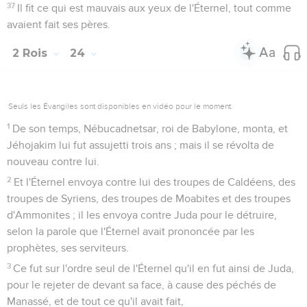
pays.
4
Alors la brèche fut faite à la ville ; et tous les gens de
guerre s'enfuirent de nuit par le chemin de la porte, entre les
doubles murailles, près du jardin du roi, pendant que les
Caldéens bloquaient la ville tout autour ; et on s'en alla par le
chemin de la campagne.
5
Mais l'armée des Caldéens poursuivit le roi ; et, quand ils
l'eurent atteint dans les campagnes de Jérico, toute son
armée se dispersa d'avec lui.
6
Ils prirent donc le roi, et le firent monter vers le roi de
Babylone à Ribla, où on lui fit son procès.
7
On égorgea les fils de Sédécias en sa présence ; après quoi
on creva les yeux à Sédécias, on le lia de chaînes d'airain, et
on le mena à Babylone.
Prise de Jérusalem; seconde déportation
8
Au septième jour du cinquième mois, la dix-neuvième
année du roi Nébucadnetsar, roi de Babylone, Nébuzar-