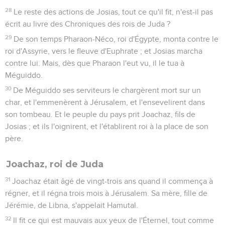
captivité, de Jérusalem à Babylone, tous les puissants du
pays,
16
Tous les hommes vaillants, au nombre de sept mille, et les
charpentiers et les serruriers au nombre de mille, tous
hommes vaillants et propres à la guerre ; le roi de Babylone
les emmena captifs à Babylone.
17
Et le roi de Babylone établit pour roi, à la place de
Jéhojakin, Matthania, son oncle, et il changea son nom en
celui de Sédécias.
Sédécias, roi de Juda
18
Sédécias était âgé de vingt et un ans quand il commença à
régner, et il régna onze ans à Jérusalem. Sa mère s'appelait
Hamutal, fille de Jérémie, de Libna.
19
Il fit ce qui est mauvais aux yeux de l'Éternel, tout comme
avait fait Jéhojakim.