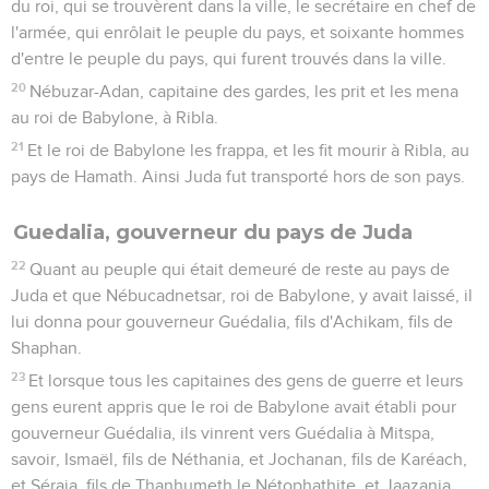
toujours valables alors que le peuple, membre de l’empire
perse, n’a plus de roi ? Qu’en est-il du culte après la
destruction du Temple et l’exil en terre païenne ? Et
l’Eternel, qu’attend-il de son peuple ? C’est pourquoi,
reprenant l’histoire passée d’Israël, le Chroniste la présente
aux rapatriés de manière à répondre à leurs interrogations
(voir aussi l’introduction à 2 Chroniques).
Il leur rappelle tout d’abord quelles sont leurs « racines » :
par les généalogies qui ouvrent 1 Chroniques (ch.1 à 9), il lie
le présent au passé, remontant à Abraham et même à Adam
(1.1). Il donne ainsi une « âme » à la communauté et l’assure
de la fidélité de l’Eternel à son alliance.
La seconde partie du livre (ch.10 à 29) est entièrement
consacrée au règne de David. Car c’est à David que la
promesse de la permanence dynastique a été faite (17.1-15) :
c’est le trône de son descendant qui « sera inébranlable à