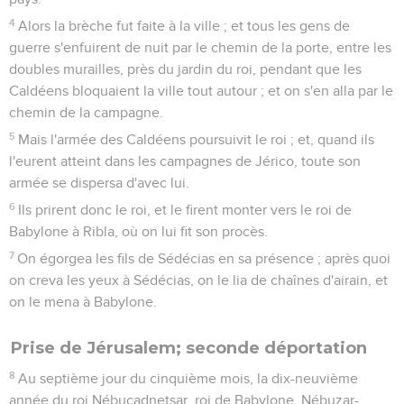
roi, releva la tête de Jéhojakin, roi de Juda, et le tira de
prison.
28
Il lui parla avec douceur, et il mit son trône au-dessus du
trône des rois qui étaient avec lui à Babylone.
29
Et, après qu'il lui eut changé ses vêtements de prisonnier,
il mangea constamment en sa présence, tout le temps de sa
vie.
30
Et pour son entretien, un ordinaire continuel lui fut établi
par le roi, pour chaque jour et pour tout le temps de sa vie.
1 Chroniques
Introduction