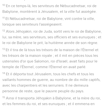
14
Ils emportèrent aussi les chaudières, les pelles, les serpes,
les tasses et tous les ustensiles d'airain employés pour le
service.
15
Le capitaine des gardes emporta aussi les encensoirs et
les bassins, ce qui était d'or et ce qui était d'argent.
16
Pour ce qui est des deux colonnes, de la mer et des socles
que Salomon avait faits pour la maison de l'Éternel, on ne
pouvait peser l'airain de tous ces objets.
17
Chaque colonne avait dix-huit coudées de haut, et un
chapiteau d'airain par-dessus, dont la hauteur était de trois
coudées ; et sur le chapiteau, à l'entour, étaient un réseau et
des grenades, le tout d'airain. La seconde colonne était en
tout semblable, avec le réseau.
18
Et le capitaine des gardes prit Séraja, premier sacrificateur,
et Sophonie, second sacrificateur, et les trois gardes du seuil.
19
Et de la ville il prit un eunuque qui avait la charge des
gens de guerre, et cinq hommes de ceux qui voyaient la face