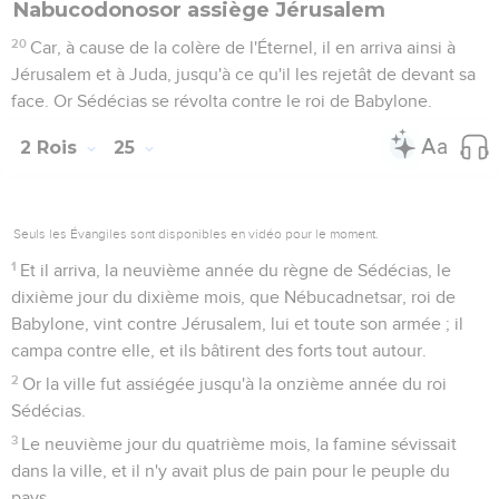
et Séraja, fils de Thanhumeth le Nétophathite, et Jaazania,
fils du Maacathite, eux et leurs gens.
24
Et Guédalia leur jura, à eux et à leurs gens, et leur dit : Ne
craignez pas les serviteurs des Caldéens. Demeurez au pays,
servez le roi de Babylone, et vous vous en trouverez bien.
25
Mais, au septième mois, Ismaël, fils de Néthania, fils
d'Élishama, de la race royale, et dix hommes avec lui,
vinrent, frappèrent Guédalia, et le tuèrent ainsi que les Juifs
et les Caldéens qui étaient avec lui à Mitspa.
26
Alors tout le peuple, depuis le plus petit jusqu'au plus
grand, avec les capitaines des gens de guerre, se levèrent et
s'en allèrent en Égypte, parce qu'ils avaient peur des
Caldéens.
Le roi de Babylone gracie Joakin
27
Or il arriva, la trente-septième année de la captivité de
Jéhojakin, roi de Juda, le vingt-septième jour du douzième
mois, qu'Évilmérodac, roi de Babylone, l'année où il devint