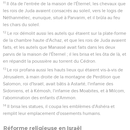
avaient fait ses pères.
33
Et Pharaon-Néco l'emprisonna à Ribla, au pays de Hamath,
afin qu'il ne régnât plus à Jérusalem. Et il imposa au pays une
amende de cent talents d'argent et d'un talent d'or.
34
Puis Pharaon-Néco établit pour roi Éliakim, fils de Josias, à
la place de Josias, son père, et changea son nom en celui de
Jéhojakim. Il prit ensuite Joachaz, qui alla en Égypte où il
mourut.
35
Et Jéhojakim donna l'argent et l'or à Pharaon. Mais il taxa
le pays, pour fournir cet argent, d'après le commandement
de Pharaon ; il exigea du peuple du pays l'argent et l'or,
selon la taxe de chacun, pour le donner à Pharaon-Néco.
Joaquim, roi de Juda
36
Jéhojakim était âgé de vingt-cinq ans quand il commença
à régner, et il régna onze ans à Jérusalem. Sa mère s'appelait
Zébudda, fille de Pédaja, de Ruma.