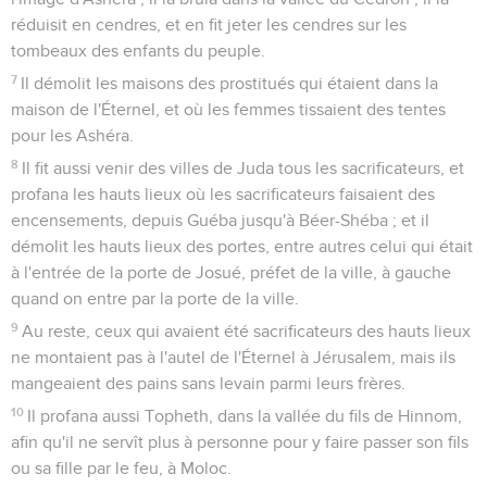
28
Le reste des actions de Josias, tout ce qu'il fit, n'est-il pas
écrit au livre des Chroniques des rois de Juda ?
29
De son temps Pharaon-Néco, roi d'Égypte, monta contre le
roi d'Assyrie, vers le fleuve d'Euphrate ; et Josias marcha
contre lui. Mais, dès que Pharaon l'eut vu, il le tua à
Méguiddo.
30
De Méguiddo ses serviteurs le chargèrent mort sur un
char, et l'emmenèrent à Jérusalem, et l'ensevelirent dans
son tombeau. Et le peuple du pays prit Joachaz, fils de
Josias ; et ils l'oignirent, et l'établirent roi à la place de son
père.
Joachaz, roi de Juda
31
Joachaz était âgé de vingt-trois ans quand il commença à
régner, et il régna trois mois à Jérusalem. Sa mère, fille de
Jérémie, de Libna, s'appelait Hamutal.
32
Il fit ce qui est mauvais aux yeux de l'Éternel, tout comme