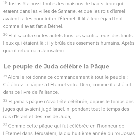
4
Et aussi du sang innocent qu'il avait répandu ; car il avait
rempli Jérusalem de sang innocent. Et l'Éternel ne voulut
point pardonner.
5
Le reste des actions de Jéhojakim, et tout ce qu'il fit, n'est-
il pas écrit au livre des Chroniques des rois de Juda ?
6
Et Jéhojakim s'endormit avec ses pères, et Jéhojakin, son
fils, devint roi à sa place.
7
Or le roi d'Égypte ne sortit plus de son pays, parce que le
roi de Babylone avait pris tout ce qui était au roi d'Égypte
depuis le torrent d'Égypte jusqu'au fleuve d'Euphrate.
Joakin, roi de Juda; première déportation
8
Jéhojakin était âgé de dix-huit ans quand il devint roi, et il
régna trois mois à Jérusalem. Sa mère, fille d'Elnathan, de
Jérusalem, s'appelait Néhushta.
9
Il fit ce qui est mauvais aux yeux de l'Éternel, tout comme
avait fait son père.