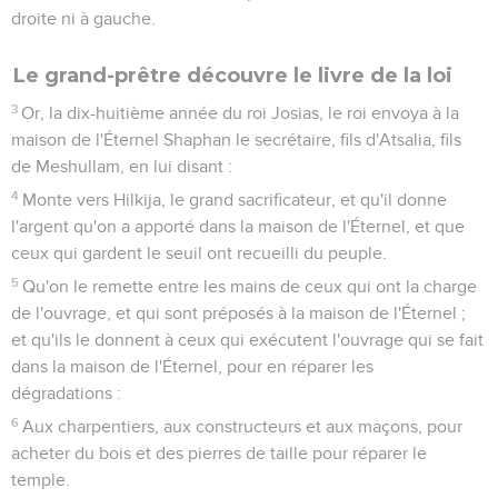
leur coeur et de toute leur âme, pour accomplir les paroles
de cette alliance, écrites dans ce livre. Et tout le peuple
adhéra à cette alliance.
Réforme religieuse en Juda
4
Alors le roi commanda à Hilkija, le grand sacrificateur, et
aux sacrificateurs de second rang, et à ceux qui gardaient le
seuil, de tirer hors du temple de l'Éternel tous les objets qui
avaient été faits pour Baal, et pour Ashéra, et pour toute
l'armée des cieux ; et il les brûla hors de Jérusalem, aux
campagnes du Cédron, et en emporta les cendres à Béthel.
5
Il abolit aussi les prêtres des idoles, que les rois de Juda
avaient établis pour faire des encensements dans les hauts
lieux, par les villes de Juda et autour de Jérusalem, et ceux
qui faisaient des encensements à Baal, au soleil, à la lune, au
zodiaque et à toute l'armée des cieux.
6
Il fit emporter de la maison de l'Éternel, hors de Jérusalem,