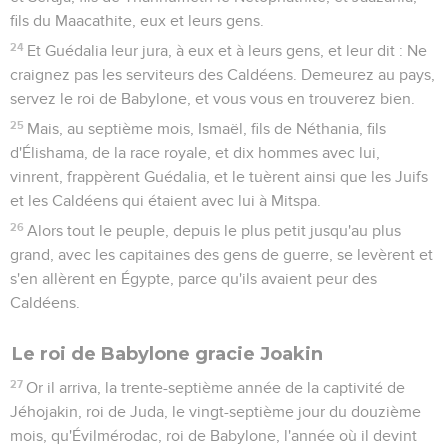
perpétuité » (17.14). C’est pourquoi le Chroniste ne
mentionne que la généalogie et la mort de Saül (9.35 à
10.14). Il met en évidence le rôle central, emblématique, de
David en ne retenant que les aspects positifs de sa vie,
passant sous silence l’adultère commis avec Bath-Chéba, le
meurtre d’Urie et la révolte d’Absalom. Dans 2 Chroniques,
il négligera totalement, après le schisme, l’histoire des rois
d’Israël, pour se concentrer sur celle des rois de Juda,
héritiers de la promesse. Privés de roi, les Israélites revenus
d’exil ont dû être fortifiés dans leur espérance messianique
par cette vision de l’histoire.
Mais la grande œuvre de David est celle qu’il n’a pas faite !
Désireux de construire un Temple pour Dieu (17.1), il ne peut
qu’organiser les préparatifs de la construction : il choisit
l’emplacement (ch.21), donne à Salomon les instructions
nécessaires (ch.22) et le mandate publiquement pour sa
construction (ch.28). Le second livre des Chroniques en
décrit la réalisation et en révèle l’importance.