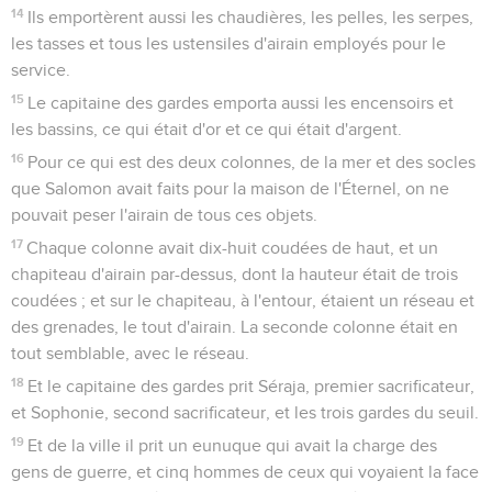
ailleurs par le mot « annales » (1 R 14.19,29, par exemple).
L’auteur utilise de nombreuses sources écrites. Près de la
moitié de son matériel est tiré des livres de Samuel et des
Rois, mais il cite plusieurs autres livres de la Bible. Par
ailleurs, il renvoie à de nombreuses sources extra-bibliques
: des textes officiels concernant les rois (1 Ch 9.1 ; 27.24 ; 2
Ch 16.11 ; 20.34 ; etc.) et des livres prophétiques (1 Ch 29.29
; 2 Ch 9.29 ; 12.15 ; etc.). La rédaction des Chroniques
daterait de la fin du sixième ou celle du cinquième siècle
avant Jésus-Christ.
L’auteur des deux livres des Rois semble s’adresser à la
communauté d’Israël exilée à Babylone ; celui des
Chroniques écrit pour les Israélites revenus d’exil avec
Zorobabel (Esd 2.2). Pour le Chroniste, la question brûlante
est celle de la continuité entre la communauté d’Israël
présente et celle du passé : Dieu s’intéresse-t-il toujours à
elle ? Son alliance demeure-t-elle en vigueur ? Ses
promesses envers David et sa descendance sont-elles