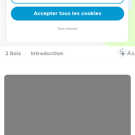
(22 : 53) Il fit ce qui est mal aux yeux de l'Éternel, et il
marcha dans la voie de son père et dans la voie de sa mère,
Accepter tous les cookies
et dans la voie de Jéroboam, fils de Nebath, qui avait fait
pécher Israël.
Tout refuser
53
(22 : 54) Il servit Baal et se prosterna devant lui, et il irrita
l'Éternel, le Dieu d'Israël, comme avait fait son père.
2 Rois
Introduction