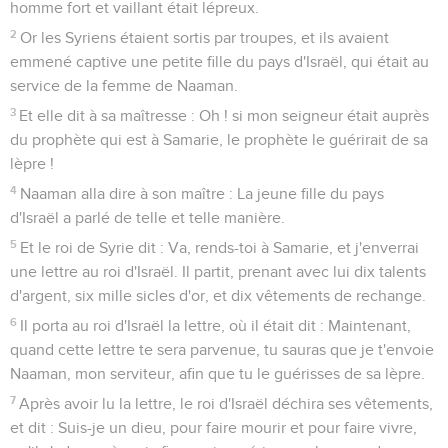
homme fort et vaillant était lépreux.
2
Or les Syriens étaient sortis par troupes, et ils avaient
emmené captive une petite fille du pays d'Israël, qui était au
service de la femme de Naaman.
3
Et elle dit à sa maîtresse : Oh ! si mon seigneur était auprès
du prophète qui est à Samarie, le prophète le guérirait de sa
lèpre !
4
Naaman alla dire à son maître : La jeune fille du pays
d'Israël a parlé de telle et telle manière.
5
Et le roi de Syrie dit : Va, rends-toi à Samarie, et j'enverrai
une lettre au roi d'Israël. Il partit, prenant avec lui dix talents
d'argent, six mille sicles d'or, et dix vêtements de rechange.
6
Il porta au roi d'Israël la lettre, où il était dit : Maintenant,
quand cette lettre te sera parvenue, tu sauras que je t'envoie
Naaman, mon serviteur, afin que tu le guérisses de sa lèpre.
7
Après avoir lu la lettre, le roi d'Israël déchira ses vêtements,
et dit : Suis-je un dieu, pour faire mourir et pour faire vivre,