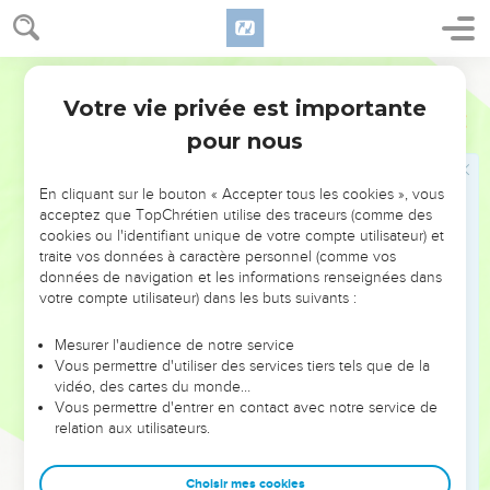
trouvaient encore depuis le temps d'Asa, son père.
47
(22 : 48) Il n'y avait point de roi en Édom : c'était un
intendant qui gouvernait.
Segond 1910
48
(22 : 49) Josaphat construisit des navires de Tarsis pour
Votre vie privée est importante
1 Rois
22
aller à Ophir chercher de l'or ; mais il n'y alla point, parce que
pour nous
les navires se brisèrent à Etsjon Guéber.
49
(22 : 50) Alors Achazia, fils d'Achab, dit à Josaphat : Veux-
En cliquant sur le bouton « Accepter tous les cookies », vous
tu que mes serviteurs aillent avec les tiens sur des navires ?
acceptez que TopChrétien utilise des traceurs (comme des
Et Josaphat ne voulut pas.
cookies ou l'identifiant unique de votre compte utilisateur) et
traite vos données à caractère personnel (comme vos
50
(22 : 51) Josaphat se coucha avec ses pères, et il fut
données de navigation et les informations renseignées dans
enterré avec ses pères dans la ville de David, son père. Et
votre compte utilisateur) dans les buts suivants :
Joram, son fils, régna à sa place.
Mesurer l'audience de notre service
51
(22 : 52) Achazia, fils d'Achab, régna sur Israël à Samarie, la
Vous permettre d'utiliser des services tiers tels que de la
dix-septième année de Josaphat, roi de Juda. Il régna deux
vidéo, des cartes du monde…
ans sur Israël.
Vous permettre d'entrer en contact avec notre service de
relation aux utilisateurs.
Ahazia, roi d'Israël
Choisir mes cookies
52