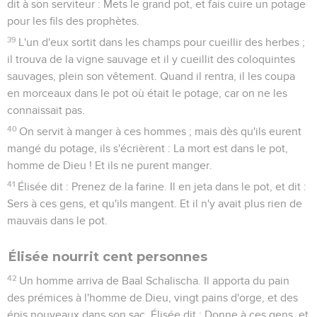
dit à son serviteur : Mets le grand pot, et fais cuire un potage
pour les fils des prophètes.
39
L'un d'eux sortit dans les champs pour cueillir des herbes ;
il trouva de la vigne sauvage et il y cueillit des coloquintes
sauvages, plein son vêtement. Quand il rentra, il les coupa
en morceaux dans le pot où était le potage, car on ne les
connaissait pas.
40
On servit à manger à ces hommes ; mais dès qu'ils eurent
mangé du potage, ils s'écrièrent : La mort est dans le pot,
homme de Dieu ! Et ils ne purent manger.
41
Élisée dit : Prenez de la farine. Il en jeta dans le pot, et dit :
Sers à ces gens, et qu'ils mangent. Et il n'y avait plus rien de
mauvais dans le pot.
Élisée nourrit cent personnes
42
Un homme arriva de Baal Schalischa. Il apporta du pain
des prémices à l'homme de Dieu, vingt pains d'orge, et des
épis nouveaux dans son sac. Élisée dit : Donne à ces gens, et