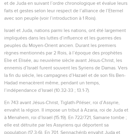
et de Juda en suivant l’ordre chronologique et évalue leurs
faits et gestes selon leur respect de l’alliance de l’Eternel
avec son peuple (voir l’introduction à 1 Rois).
Israël et Juda, nations parmi les nations, ont été largement
impliquées dans les luttes d’influence et les guerres des
peuples du Moyen-Orient ancien. Durant les premiers
règnes mentionnés par 2 Rois, à l’époque des prophètes
Elie et Elisée, au neuvième siècle avant Jésus-Christ, les
ennemis d’Israël furent souvent les Syriens de Damas. Vers
la fin du siècle, les campagnes d’Hazaël et de son fils Ben-
Hadad menacèrent même, pendant un temps,
l’indépendance d’Israël (10.32-33 ; 13.1-7).
En 743 avant Jésus-Christ, Tiglath-Piléser, roi d’Assyrie,
envahit la région. Il impose un tribut à Azaria, roi de Juda et
à Menahem, roi d’Israël (15.19). En 722/721, Samarie tombe ;
elle est détruite par les Assyriens qui déportent sa
population (17.3-6). En 701, Sennachérib envahit Juda et