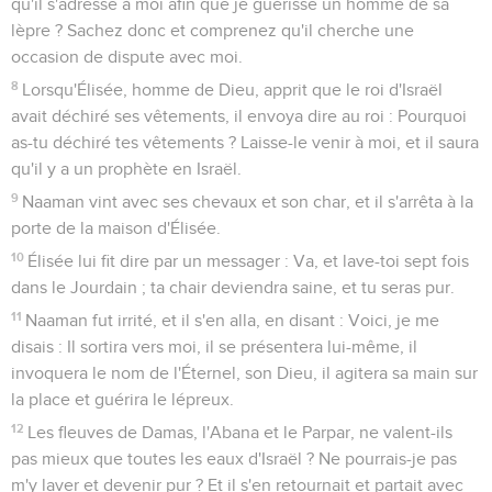
qu'il s'adresse à moi afin que je guérisse un homme de sa
lèpre ? Sachez donc et comprenez qu'il cherche une
occasion de dispute avec moi.
8
Lorsqu'Élisée, homme de Dieu, apprit que le roi d'Israël
avait déchiré ses vêtements, il envoya dire au roi : Pourquoi
as-tu déchiré tes vêtements ? Laisse-le venir à moi, et il saura
qu'il y a un prophète en Israël.
9
Naaman vint avec ses chevaux et son char, et il s'arrêta à la
porte de la maison d'Élisée.
10
Élisée lui fit dire par un messager : Va, et lave-toi sept fois
dans le Jourdain ; ta chair deviendra saine, et tu seras pur.
11
Naaman fut irrité, et il s'en alla, en disant : Voici, je me
disais : Il sortira vers moi, il se présentera lui-même, il
invoquera le nom de l'Éternel, son Dieu, il agitera sa main sur
la place et guérira le lépreux.
12
Les fleuves de Damas, l'Abana et le Parpar, ne valent-ils
pas mieux que toutes les eaux d'Israël ? Ne pourrais-je pas
m'y laver et devenir pur ? Et il s'en retournait et partait avec