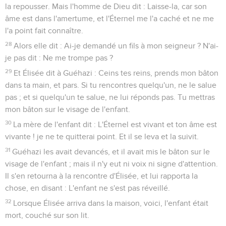
la repousser. Mais l'homme de Dieu dit : Laisse-la, car son
âme est dans l'amertume, et l'Éternel me l'a caché et ne me
l'a point fait connaître.
28
Alors elle dit : Ai-je demandé un fils à mon seigneur ? N'ai-
je pas dit : Ne me trompe pas ?
29
Et Élisée dit à Guéhazi : Ceins tes reins, prends mon bâton
dans ta main, et pars. Si tu rencontres quelqu'un, ne le salue
pas ; et si quelqu'un te salue, ne lui réponds pas. Tu mettras
mon bâton sur le visage de l'enfant.
30
La mère de l'enfant dit : L'Éternel est vivant et ton âme est
vivante ! je ne te quitterai point. Et il se leva et la suivit.
31
Guéhazi les avait devancés, et il avait mis le bâton sur le
visage de l'enfant ; mais il n'y eut ni voix ni signe d'attention.
Il s'en retourna à la rencontre d'Élisée, et lui rapporta la
chose, en disant : L'enfant ne s'est pas réveillé.
32
Lorsque Élisée arriva dans la maison, voici, l'enfant était
mort, couché sur son lit.