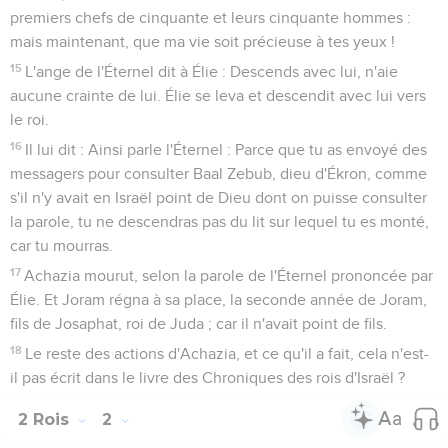
premiers chefs de cinquante et leurs cinquante hommes :
mais maintenant, que ma vie soit précieuse à tes yeux !
15
L'ange de l'Éternel dit à Élie : Descends avec lui, n'aie
aucune crainte de lui. Élie se leva et descendit avec lui vers
le roi.
16
Il lui dit : Ainsi parle l'Éternel : Parce que tu as envoyé des
messagers pour consulter Baal Zebub, dieu d'Ékron, comme
s'il n'y avait en Israël point de Dieu dont on puisse consulter
la parole, tu ne descendras pas du lit sur lequel tu es monté,
car tu mourras.
17
Achazia mourut, selon la parole de l'Éternel prononcée par
Élie. Et Joram régna à sa place, la seconde année de Joram,
fils de Josaphat, roi de Juda ; car il n'avait point de fils.
18
Le reste des actions d'Achazia, et ce qu'il a fait, cela n'est-
il pas écrit dans le livre des Chroniques des rois d'Israël ?
2 Rois
2