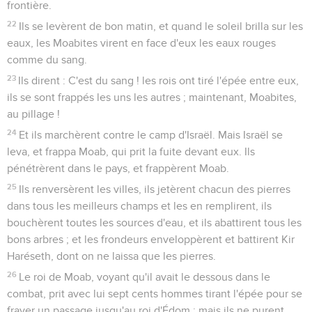
frontière.
22
Ils se levèrent de bon matin, et quand le soleil brilla sur les
eaux, les Moabites virent en face d'eux les eaux rouges
comme du sang.
23
Ils dirent : C'est du sang ! les rois ont tiré l'épée entre eux,
ils se sont frappés les uns les autres ; maintenant, Moabites,
au pillage !
24
Et ils marchèrent contre le camp d'Israël. Mais Israël se
leva, et frappa Moab, qui prit la fuite devant eux. Ils
pénétrèrent dans le pays, et frappèrent Moab.
25
Ils renversèrent les villes, ils jetèrent chacun des pierres
dans tous les meilleurs champs et les en remplirent, ils
bouchèrent toutes les sources d'eau, et ils abattirent tous les
bons arbres ; et les frondeurs enveloppèrent et battirent Kir
Haréseth, dont on ne laissa que les pierres.
26
Le roi de Moab, voyant qu'il avait le dessous dans le
combat, prit avec lui sept cents hommes tirant l'épée pour se
frayer un passage jusqu'au roi d'Édom ; mais ils ne purent