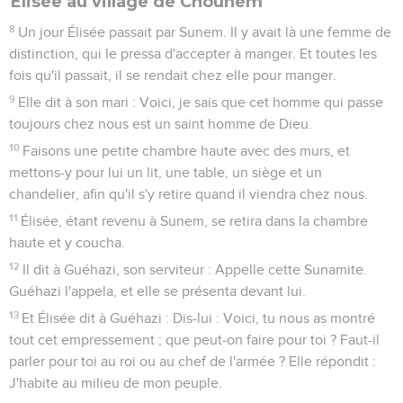
Élisée au village de Chounem
8
Un jour Élisée passait par Sunem. Il y avait là une femme de
distinction, qui le pressa d'accepter à manger. Et toutes les
fois qu'il passait, il se rendait chez elle pour manger.
9
Elle dit à son mari : Voici, je sais que cet homme qui passe
toujours chez nous est un saint homme de Dieu.
10
Faisons une petite chambre haute avec des murs, et
mettons-y pour lui un lit, une table, un siège et un
chandelier, afin qu'il s'y retire quand il viendra chez nous.
11
Élisée, étant revenu à Sunem, se retira dans la chambre
haute et y coucha.
12
Il dit à Guéhazi, son serviteur : Appelle cette Sunamite.
Guéhazi l'appela, et elle se présenta devant lui.
13
Et Élisée dit à Guéhazi : Dis-lui : Voici, tu nous as montré
tout cet empressement ; que peut-on faire pour toi ? Faut-il
parler pour toi au roi ou au chef de l'armée ? Elle répondit :
J'habite au milieu de mon peuple.