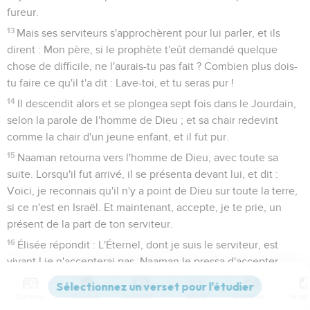
fureur.
13
Mais ses serviteurs s'approchèrent pour lui parler, et ils
dirent : Mon père, si le prophète t'eût demandé quelque
chose de difficile, ne l'aurais-tu pas fait ? Combien plus dois-
tu faire ce qu'il t'a dit : Lave-toi, et tu seras pur !
14
Il descendit alors et se plongea sept fois dans le Jourdain,
selon la parole de l'homme de Dieu ; et sa chair redevint
comme la chair d'un jeune enfant, et il fut pur.
15
Naaman retourna vers l'homme de Dieu, avec toute sa
suite. Lorsqu'il fut arrivé, il se présenta devant lui, et dit :
Voici, je reconnais qu'il n'y a point de Dieu sur toute la terre,
si ce n'est en Israël. Et maintenant, accepte, je te prie, un
présent de la part de ton serviteur.
16
Élisée répondit : L'Éternel, dont je suis le serviteur, est
vivant ! je n'accepterai pas. Naaman le pressa d'accepter,
mais il refusa.
17
Contenus
Versions
Commentaires
Strong
Dictionnaire
Alors Naaman dit : Puisque tu refuses, permets que l'on