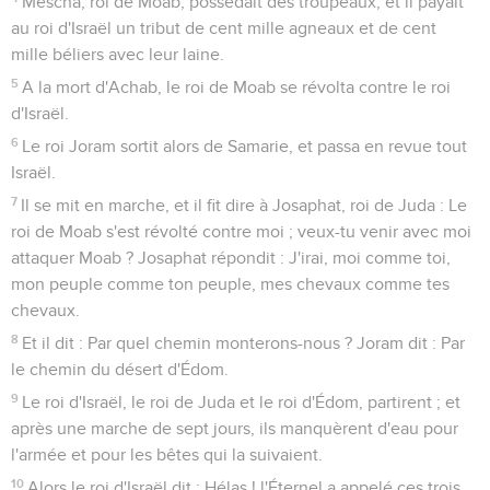
Méscha, roi de Moab, possédait des troupeaux, et il payait
au roi d'Israël un tribut de cent mille agneaux et de cent
mille béliers avec leur laine.
5
A la mort d'Achab, le roi de Moab se révolta contre le roi
d'Israël.
6
Le roi Joram sortit alors de Samarie, et passa en revue tout
Israël.
7
Il se mit en marche, et il fit dire à Josaphat, roi de Juda : Le
roi de Moab s'est révolté contre moi ; veux-tu venir avec moi
attaquer Moab ? Josaphat répondit : J'irai, moi comme toi,
mon peuple comme ton peuple, mes chevaux comme tes
chevaux.
8
Et il dit : Par quel chemin monterons-nous ? Joram dit : Par
le chemin du désert d'Édom.
9
Le roi d'Israël, le roi de Juda et le roi d'Édom, partirent ; et
après une marche de sept jours, ils manquèrent d'eau pour
l'armée et pour les bêtes qui la suivaient.
10
Alors le roi d'Israël dit : Hélas ! l'Éternel a appelé ces trois