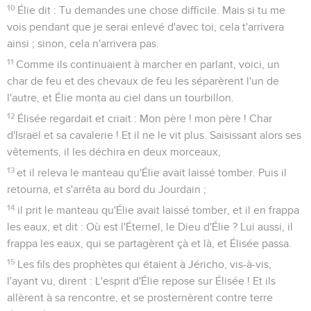
10
Élie dit : Tu demandes une chose difficile. Mais si tu me
vois pendant que je serai enlevé d'avec toi, cela t'arrivera
ainsi ; sinon, cela n'arrivera pas.
11
Comme ils continuaient à marcher en parlant, voici, un
char de feu et des chevaux de feu les séparèrent l'un de
l'autre, et Élie monta au ciel dans un tourbillon.
12
Élisée regardait et criait : Mon père ! mon père ! Char
d'Israël et sa cavalerie ! Et il ne le vit plus. Saisissant alors ses
vêtements, il les déchira en deux morceaux,
13
et il releva le manteau qu'Élie avait laissé tomber. Puis il
retourna, et s'arrêta au bord du Jourdain ;
14
il prit le manteau qu'Élie avait laissé tomber, et il en frappa
les eaux, et dit : Où est l'Éternel, le Dieu d'Élie ? Lui aussi, il
frappa les eaux, qui se partagèrent çà et là, et Élisée passa.
15
Les fils des prophètes qui étaient à Jéricho, vis-à-vis,
l'ayant vu, dirent : L'esprit d'Élie repose sur Élisée ! Et ils
allèrent à sa rencontre, et se prosternèrent contre terre