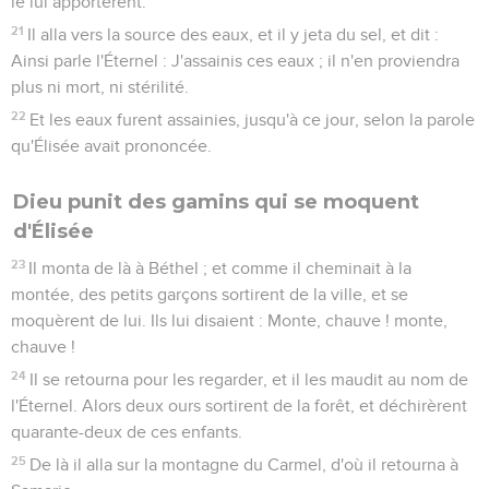
le lui apportèrent.
21
Il alla vers la source des eaux, et il y jeta du sel, et dit :
Ainsi parle l'Éternel : J'assainis ces eaux ; il n'en proviendra
plus ni mort, ni stérilité.
22
Et les eaux furent assainies, jusqu'à ce jour, selon la parole
qu'Élisée avait prononcée.
Dieu punit des gamins qui se moquent
d'Élisée
23
Il monta de là à Béthel ; et comme il cheminait à la
montée, des petits garçons sortirent de la ville, et se
moquèrent de lui. Ils lui disaient : Monte, chauve ! monte,
chauve !
24
Il se retourna pour les regarder, et il les maudit au nom de
l'Éternel. Alors deux ours sortirent de la forêt, et déchirèrent
quarante-deux de ces enfants.
25
De là il alla sur la montagne du Carmel, d'où il retourna à