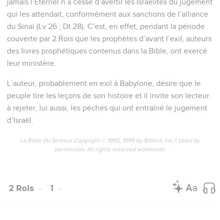
jamais l’Eternel n’a cessé d’avertir les Israélites du jugement
qui les attendait, conformément aux sanctions de l’alliance
du Sinaï (Lv 26 ; Dt 28). C’est, en effet, pendant la période
couverte par 2 Rois que les prophètes d’avant l’exil, auteurs
des livres prophétiques contenus dans la Bible, ont exercé
leur ministère.
L’auteur, probablement en exil à Babylone, désire que le
peuple tire les leçons de son histoire et il invite son lecteur
à rejeter, lui aussi, les péchés qui ont entraîné le jugement
d’Israël.
La Bible Du Semeur Copyright © 1992, 1999 by Biblica, Inc.® Used by
permission. All rights reserved worldwide.
2 Rois
1