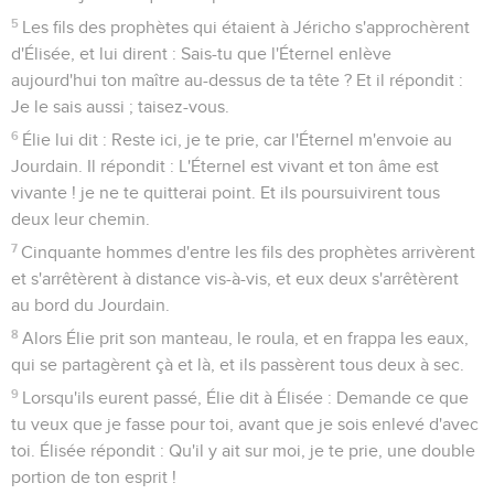
5
Les fils des prophètes qui étaient à Jéricho s'approchèrent
d'Élisée, et lui dirent : Sais-tu que l'Éternel enlève
aujourd'hui ton maître au-dessus de ta tête ? Et il répondit :
Je le sais aussi ; taisez-vous.
6
Élie lui dit : Reste ici, je te prie, car l'Éternel m'envoie au
Jourdain. Il répondit : L'Éternel est vivant et ton âme est
vivante ! je ne te quitterai point. Et ils poursuivirent tous
deux leur chemin.
7
Cinquante hommes d'entre les fils des prophètes arrivèrent
et s'arrêtèrent à distance vis-à-vis, et eux deux s'arrêtèrent
au bord du Jourdain.
8
Alors Élie prit son manteau, le roula, et en frappa les eaux,
qui se partagèrent çà et là, et ils passèrent tous deux à sec.
9
Lorsqu'ils eurent passé, Élie dit à Élisée : Demande ce que
tu veux que je fasse pour toi, avant que je sois enlevé d'avec
toi. Élisée répondit : Qu'il y ait sur moi, je te prie, une double
portion de ton esprit !