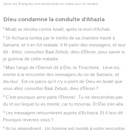
Seuls les Évangiles sont disponibles en vidéo pour le moment.
Dieu condamne la conduite d'Ahazia
1
Moab se révolta contre Israël, après la mort d'Achab.
2
Or Achazia tomba par le treillis de sa chambre haute à
Samarie, et il en fut malade. Il fit partir des messagers, et leur
dit : Allez, consultez Baal Zebub, dieu d'Ékron, pour savoir si
je guérirai de cette maladie.
3
Mais l'ange de l'Éternel dit à Élie, le Thischbite : Lève-toi,
monte à la rencontre des messagers du roi de Samarie, et
dis-leur : Est-ce parce qu'il n'y a point de Dieu en Israël que
vous allez consulter Baal Zebub, dieu d'Ékron ?
4
C'est pourquoi ainsi parle l'Éternel : Tu ne descendras pas
du lit sur lequel tu es monté, car tu mourras. Et Élie s'en alla.
5
Les messagers retournèrent auprès d'Achazia. Et il leur dit :
Pourquoi revenez-vous ?
6
Ils lui répondirent : Un homme est monté à notre rencontre,