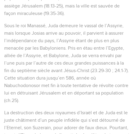
assiège Jérusalem (18.13-25), mais la ville est sauvée de
façon miraculeuse (19.35-36).
Sous le roi Manassé, Juda demeure le vassal de l’Assyrie,
mais lorsque Josias arrive au pouvoir, il parvient à assurer
l’indépendance du pays, l’Assyrie étant de plus en plus
menacée par les Babyloniens. Pris en étau entre l’Egypte,
alliée de l’Assyrie, et Babylone, Juda se verra envahi par
l’une puis par l’autre de ces deux grandes puissances à la
fin du septième siècle avant Jésus-Christ (23.29-30 ; 24.1-7).
Cette situation dura jusqu’en 586, année où
Nabuchodonosor met fin à toute tentative de révolte contre
lui en détruisant Jérusalem et en déportant sa population
(ch.25).
La destruction des deux royaumes d’Israël et de Juda est le
juste châtiment d’un peuple infidèle qui s’est détourné de
l’Eternel, son Suzerain, pour adorer de faux dieux. Pourtant,