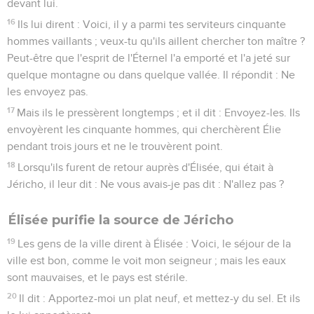
devant lui.
16
Ils lui dirent : Voici, il y a parmi tes serviteurs cinquante
hommes vaillants ; veux-tu qu'ils aillent chercher ton maître ?
Peut-être que l'esprit de l'Éternel l'a emporté et l'a jeté sur
quelque montagne ou dans quelque vallée. Il répondit : Ne
les envoyez pas.
17
Mais ils le pressèrent longtemps ; et il dit : Envoyez-les. Ils
envoyèrent les cinquante hommes, qui cherchèrent Élie
pendant trois jours et ne le trouvèrent point.
18
Lorsqu'ils furent de retour auprès d'Élisée, qui était à
Jéricho, il leur dit : Ne vous avais-je pas dit : N'allez pas ?
Élisée purifie la source de Jéricho
19
Les gens de la ville dirent à Élisée : Voici, le séjour de la
ville est bon, comme le voit mon seigneur ; mais les eaux
sont mauvaises, et le pays est stérile.
20
Il dit : Apportez-moi un plat neuf, et mettez-y du sel. Et ils