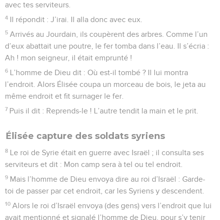
avec tes serviteurs.
4
Il répondit : J’irai. Il alla donc avec eux.
5
Arrivés au Jourdain, ils coupèrent des arbres. Comme l’un
d’eux abattait une poutre, le fer tomba dans l’eau. Il s’écria :
Ah ! mon seigneur, il était emprunté !
6
L’homme de Dieu dit : Où est-il tombé ? Il lui montra
l’endroit. Alors Élisée coupa un morceau de bois, le jeta au
même endroit et fit surnager le fer.
7
Puis il dit : Reprends-le ! L’autre tendit la main et le prit.
Élisée capture des soldats syriens
8
Le roi de Syrie était en guerre avec Israël ; il consulta ses
serviteurs et dit : Mon camp sera à tel ou tel endroit.
9
Mais l’homme de Dieu envoya dire au roi d’Israël : Garde-
toi de passer par cet endroit, car les Syriens y descendent.
10
Alors le roi d’Israël envoya (des gens) vers l’endroit que lui
avait mentionné et signalé l’homme de Dieu, pour s’y tenir