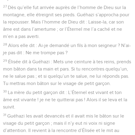
27
Dès qu’elle fut arrivée auprès de l’homme de Dieu sur la
montagne, elle étreignit ses pieds. Guéhazi s’approcha pour
la repousser. Mais l’homme de Dieu dit : Laisse-la, car son
âme est dans l’amertume ; or l’Éternel me l’a caché et ne
m’en a pas averti.
28
Alors elle dit : Ai-je demandé un fils à mon seigneur ? N’ai-
je pas dit : Ne me trompe pas ?
29
Élisée dit à Guéhazi : Mets une ceinture à tes reins, prends
mon bâton dans ta main et pars. Si tu rencontres quelqu’un,
ne le salue pas ; et si quelqu’un te salue, ne lui réponds pas.
Tu mettras mon bâton sur le visage de petit garçon.
30
La mère du petit garçon dit : L’Éternel est vivant et ton
âme est vivante ! je ne te quitterai pas ! Alors il se leva et la
suivit.
31
Guéhazi les avait devancés et il avait mis le bâton sur le
visage du petit garçon ; mais il n’y eut ni voix ni signe
d’attention. Il revient à la rencontre d’Élisée et le mit au