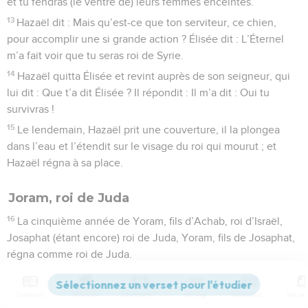
et tu fendras (le ventre de) leurs femmes enceintes.
13
Hazaël dit : Mais qu’est-ce que ton serviteur, ce chien,
pour accomplir une si grande action ? Élisée dit : L’Éternel
m’a fait voir que tu seras roi de Syrie.
14
Hazaël quitta Élisée et revint auprès de son seigneur, qui
lui dit : Que t’a dit Élisée ? Il répondit : Il m’a dit : Oui tu
survivras !
15
Le lendemain, Hazaël prit une couverture, il la plongea
dans l’eau et l’étendit sur le visage du roi qui mourut ; et
Hazaël régna à sa place.
Joram, roi de Juda
16
La cinquième année de Yoram, fils d’Achab, roi d’Israël,
Josaphat (étant encore) roi de Juda, Yoram, fils de Josaphat,
régna comme roi de Juda.
17
Il avait trente-deux ans lorsqu’il devint roi et régna huit ans
à Jérusalem.
Contenus
Versions
Commentaires
Strong
Dictionnaire