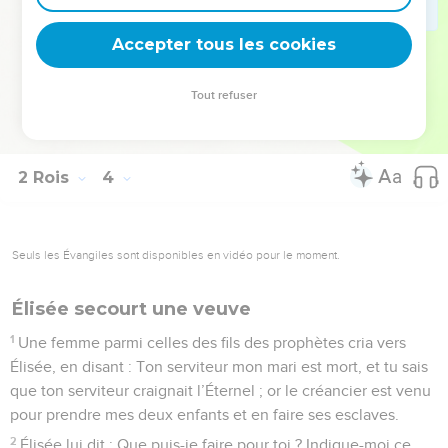
indignation s’empara alors d’Israël qui s’éloigna du roi de
Accepter tous les cookies
Moab et retourna dans son pays.
© Société biblique française – Bibli’O, 1978, avec autorisation. Pour vous procurer
Tout refuser
une Bible imprimée, rendez-vous sur www.editionsbiblio.fr
2 Rois
4
Seuls les Évangiles sont disponibles en vidéo pour le moment.
Élisée secourt une veuve
1
Une femme parmi celles des fils des prophètes cria vers
Élisée, en disant : Ton serviteur mon mari est mort, et tu sais
que ton serviteur craignait l’Éternel ; or le créancier est venu
pour prendre mes deux enfants et en faire ses esclaves.
2
Élisée lui dit : Que puis-je faire pour toi ? Indique-moi ce