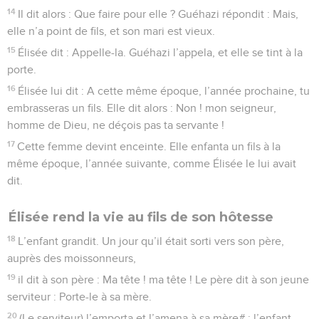
14
Il dit alors : Que faire pour elle ? Guéhazi répondit : Mais,
elle n’a point de fils, et son mari est vieux.
15
Élisée dit : Appelle-la. Guéhazi l’appela, et elle se tint à la
porte.
16
Élisée lui dit : A cette même époque, l’année prochaine, tu
embrasseras un fils. Elle dit alors : Non ! mon seigneur,
homme de Dieu, ne déçois pas ta servante !
17
Cette femme devint enceinte. Elle enfanta un fils à la
même époque, l’année suivante, comme Élisée le lui avait
dit.
Élisée rend la vie au fils de son hôtesse
18
L’enfant grandit. Un jour qu’il était sorti vers son père,
auprès des moissonneurs,
19
il dit à son père : Ma tête ! ma tête ! Le père dit à son jeune
serviteur : Porte-le à sa mère.
20
(Le serviteur) l’emporta et l’amena à sa mère# ; l’enfant