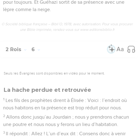
pour toujours. Et Guéhazi sortit de sa présence avec une
lèpre comme la neige.
© Société biblique française – Bibli’O, 1978, avec autorisation. Pour vous procurer
une Bible imprimée, rendez-vous sur www.editionsbiblio.fr
2 Rois
6
Seuls les Évangiles sont disponibles en vidéo pour le moment.
La hache perdue et retrouvée
1
Les fils des prophètes dirent à Élisée : Voici : l’endroit où
nous habitons en ta présence est trop réduit pour nous.
2
Allons donc jusqu’au Jourdain ; nous y prendrons chacun
une poutre et nous nous y ferons un lieu d’habitation.
3
Il répondit : Allez ! L’un d’eux dit : Consens donc à venir