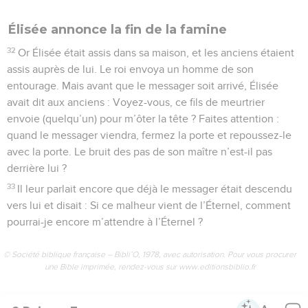
Élisée annonce la fin de la famine
32
Or Élisée était assis dans sa maison, et les anciens étaient
assis auprès de lui. Le roi envoya un homme de son
entourage. Mais avant que le messager soit arrivé, Élisée
avait dit aux anciens : Voyez-vous, ce fils de meurtrier
envoie (quelqu’un) pour m’ôter la tête ? Faites attention :
quand le messager viendra, fermez la porte et repoussez-le
avec la porte. Le bruit des pas de son maître n’est-il pas
derrière lui ?
33
Il leur parlait encore que déjà le messager était descendu
vers lui et disait : Si ce malheur vient de l’Éternel, comment
pourrai-je encore m’attendre à l’Éternel ?
© Société biblique française – Bibli’O, 1978, avec autorisation. Pour vous procurer
une Bible imprimée, rendez-vous sur www.editionsbiblio.fr