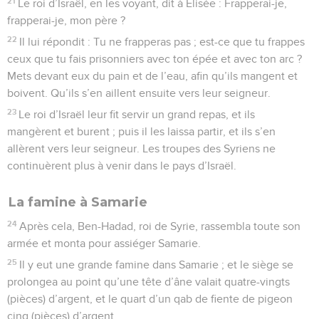
21
Le roi d’Israël, en les voyant, dit à Élisée : Frapperai-je,
frapperai-je, mon père ?
22
Il lui répondit : Tu ne frapperas pas ; est-ce que tu frappes
ceux que tu fais prisonniers avec ton épée et avec ton arc ?
Mets devant eux du pain et de l’eau, afin qu’ils mangent et
boivent. Qu’ils s’en aillent ensuite vers leur seigneur.
23
Le roi d’Israël leur fit servir un grand repas, et ils
mangèrent et burent ; puis il les laissa partir, et ils s’en
allèrent vers leur seigneur. Les troupes des Syriens ne
continuèrent plus à venir dans le pays d’Israël.
La famine à Samarie
24
Après cela, Ben-Hadad, roi de Syrie, rassembla toute son
armée et monta pour assiéger Samarie.
25
Il y eut une grande famine dans Samarie ; et le siège se
prolongea au point qu’une tête d’âne valait quatre-vingts
(pièces) d’argent, et le quart d’un qab de fiente de pigeon
cinq (pièces) d’argent.