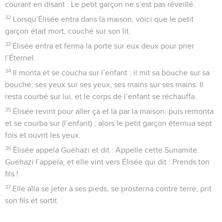
courant en disant : Le petit garçon ne s’est pas réveillé.
32
Lorsqu’Élisée entra dans la maison, voici que le petit
garçon était mort, couché sur son lit.
33
Élisée entra et ferma la porte sur eux deux pour prier
l’Éternel.
34
Il monta et se coucha sur l’enfant ; il mit sa bouche sur sa
bouche, ses yeux sur ses yeux, ses mains sur ses mains. Il
resta courbé sur lui, et le corps de l’enfant se réchauffa.
35
Élisée revint pour aller çà et là par la maison, puis remonta
et se courba sur (l’enfant) ; alors le petit garçon éternua sept
fois et ouvrit les yeux.
36
Élisée appela Guéhazi et dit : Appelle cette Sunamite.
Guéhazi l’appela, et elle vint vers Élisée qui dit : Prends ton
fils !
37
Elle alla se jeter à ses pieds, se prosterna contre terre, prit
son fils et sortit.