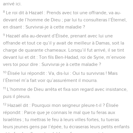
arrivé ici.
8
Le roi dit à Hazaël : Prends avec toi une offrande, va au-
devant de l’homme de Dieu ; par lui tu consulteras l’Éternel,
en disant : Survivrai-je à cette maladie ?
9
Hazaël alla au-devant d’Élisée, prenant avec lui une
offrande et tout ce qu’il y avait de meilleur à Damas, soit la
charge de quarante chameaux. Lorsqu’il fut arrivé, il se tint
devant lui et dit : Ton fils Ben-Hadad, roi de Syrie, m’envoie
vers toi pour dire : Survivrai-je à cette maladie ?
10
Élisée lui répondit : Va, dis-lui : Oui tu survivras ! Mais
l’Éternel m’a fait voir qu’assurément il mourra.
11
L’homme de Dieu arrêta et fixa son regard avec insistance,
puis il pleura.
12
Hazaël dit : Pourquoi mon seigneur pleure-t-il ? Élisée
répondit : Parce que je connais le mal que tu feras aux
Israélites ; tu mettras le feu à leurs villes fortes, tu tueras
leurs jeunes gens par l’épée, tu écraseras leurs petits enfants