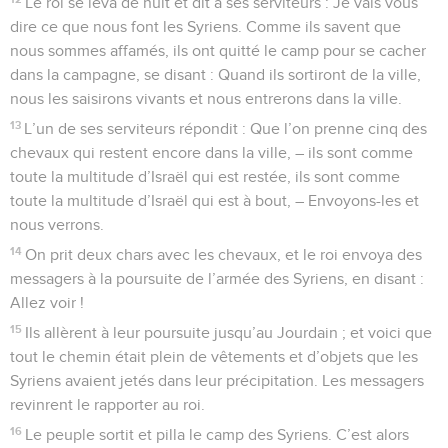
Le roi se leva de nuit et dit à ses serviteurs : Je vais vous
dire ce que nous font les Syriens. Comme ils savent que
nous sommes affamés, ils ont quitté le camp pour se cacher
dans la campagne, se disant : Quand ils sortiront de la ville,
nous les saisirons vivants et nous entrerons dans la ville.
13
L’un de ses serviteurs répondit : Que l’on prenne cinq des
chevaux qui restent encore dans la ville, – ils sont comme
toute la multitude d’Israël qui est restée, ils sont comme
toute la multitude d’Israël qui est à bout, – Envoyons-les et
nous verrons.
14
On prit deux chars avec les chevaux, et le roi envoya des
messagers à la poursuite de l’armée des Syriens, en disant :
Allez voir !
15
Ils allèrent à leur poursuite jusqu’au Jourdain ; et voici que
tout le chemin était plein de vêtements et d’objets que les
Syriens avaient jetés dans leur précipitation. Les messagers
revinrent le rapporter au roi.
16
Le peuple sortit et pilla le camp des Syriens. C’est alors