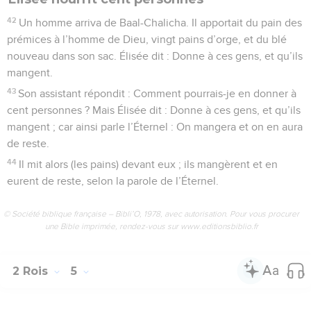
42
Un homme arriva de Baal-Chalicha. Il apportait du pain des
prémices à l’homme de Dieu, vingt pains d’orge, et du blé
nouveau dans son sac. Élisée dit : Donne à ces gens, et qu’ils
mangent.
43
Son assistant répondit : Comment pourrais-je en donner à
cent personnes ? Mais Élisée dit : Donne à ces gens, et qu’ils
mangent ; car ainsi parle l’Éternel : On mangera et on en aura
de reste.
44
Il mit alors (les pains) devant eux ; ils mangèrent et en
eurent de reste, selon la parole de l’Éternel.
© Société biblique française – Bibli’O, 1978, avec autorisation. Pour vous procurer
une Bible imprimée, rendez-vous sur www.editionsbiblio.fr
2 Rois
5