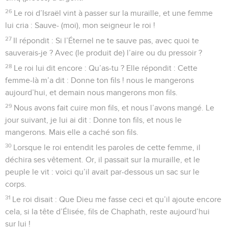
26
Le roi d’Israël vint à passer sur la muraille, et une femme
lui cria : Sauve- (moi), mon seigneur le roi !
27
Il répondit : Si l’Éternel ne te sauve pas, avec quoi te
sauverais-je ? Avec (le produit de) l’aire ou du pressoir ?
28
Le roi lui dit encore : Qu’as-tu ? Elle répondit : Cette
femme-là m’a dit : Donne ton fils ! nous le mangerons
aujourd’hui, et demain nous mangerons mon fils.
29
Nous avons fait cuire mon fils, et nous l’avons mangé. Le
jour suivant, je lui ai dit : Donne ton fils, et nous le
mangerons. Mais elle a caché son fils.
30
Lorsque le roi entendit les paroles de cette femme, il
déchira ses vêtement. Or, il passait sur la muraille, et le
peuple le vit : voici qu’il avait par-dessous un sac sur le
corps.
31
Le roi disait : Que Dieu me fasse ceci et qu’il ajoute encore
cela, si la tête d’Élisée, fils de Chaphath, reste aujourd’hui
sur lui !