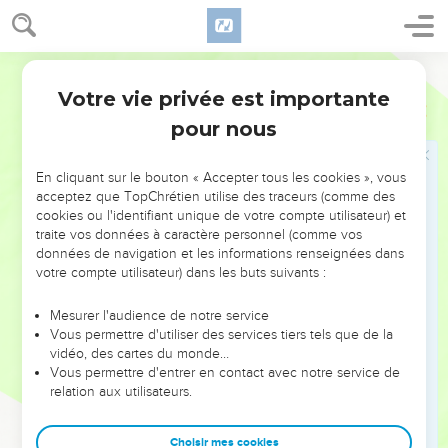
comme du sang.
23
Ils dirent : C’est du sang ! Les rois ont tiré l’épée entre eux,
ils se sont frappés les uns les autres ; maintenant, Moabites,
Segond 1978 (Colombe)
au butin !
Votre vie privée est importante
2 Rois
3
24
Ils arrivèrent au camp d’Israël, mais Israël se leva et frappa
pour nous
Moab qui s’enfuit devant eux. Ils frappèrent le pays, ils
frappèrent Moab.
En cliquant sur le bouton « Accepter tous les cookies », vous
25
Ils renversèrent les villes, ils jetèrent chacun sa pierre
acceptez que TopChrétien utilise des traceurs (comme des
cookies ou l'identifiant unique de votre compte utilisateur) et
dans tous les meilleurs terrains et les en remplirent, ils
traite vos données à caractère personnel (comme vos
bouchèrent toutes les sources d’eau et firent tomber tous les
données de navigation et les informations renseignées dans
bons arbres ; il ne resta que les pierres de Qir-Harécheth, et
votre compte utilisateur) dans les buts suivants :
les hommes armés de frondes l’encerclèrent et la frappèrent.
Mesurer l'audience de notre service
26
Le roi de Moab, voyant que le combat dépassait ses
Vous permettre d'utiliser des services tiers tels que de la
forces, prit avec lui sept cents hommes tirant l’épée pour se
vidéo, des cartes du monde…
frayer un passage jusqu’au roi d’Édom ; mais ils ne le purent
Vous permettre d'entrer en contact avec notre service de
relation aux utilisateurs.
pas.
27
Il prit alors son fils premier-né, qui devait régner à sa place,
Choisir mes cookies
et il l’offrit en holocauste sur la muraille. Une grande