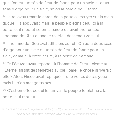
que l’on eut un séa de fleur de farine pour un sicle et deux
séas d’orge pour un sicle, selon la parole de l’Éternel.
17
Le roi avait remis la garde de la porte à l’écuyer sur la main
duquel il s’appuyait ; mais le peuple piétina celui-ci à la
porte, et il mourut selon la parole qu’avait prononcée
l’homme de Dieu quand le roi était descendu vers lui.
18
L’homme de Dieu avait dit alors au roi : On aura deux séas
d’orge pour un sicle et un séa de fleur de farine pour un
sicle, demain, à cette heure, à la porte de Samarie.
19
Or l’écuyer avait répondu à l’homme de Dieu : Même si
l’Éternel faisait des fenêtres au ciel, pareille chose arriverait-
elle ? Alors Élisée avait répliqué : Tu le verras de tes yeux,
mais tu n’en mangeras pas.
20
C’est en effet ce qui lui arriva : le peuple le piétina à la
porte, et il mourut.
© Société biblique française – Bibli’O, 1978, avec autorisation. Pour vous procurer
une Bible imprimée, rendez-vous sur www.editionsbiblio.fr