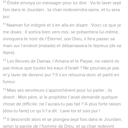
10
Élisée envoya un messager pour lui dire : Va te laver sept
fois dans le Jourdain ; ta chair redeviendra saine, et tu sera
pur.
11
Naaman fut indigné et s’en alla en disant : Voici ce que je
me disais : Il sortira bien vers moi, se présentera lui-même,
invoquera le nom de l’Éternel, son Dieu, il fera passer sa
main sur l’endroit (malade) et débarrassera le lépreux (de sa
lèpre).
12
Les fleuves de Damas, l’Amana et le Parpar, ne valent-ils
pas mieux que toutes les eaux d’Israël ? Ne pourrais-je pas
m’y laver de devenir pur ? Il s’en retourna donc et partit en
fureur.
13
Mais ses serviteurs s’approchèrent pour lui parler ; ils
dirent : Mon père, si le prophète t’avait demandé quelque
chose de difficile, ne l’aurais-tu pas fait ? A plus forte raison
(dois-tu faire) ce qu’il t’a dit : Lave-toi et sois pur !
14
Il descendit alors et se plongea sept fois dans le Jourdain,
selon la parole de l’homme de Dieu, et sa chair redevint