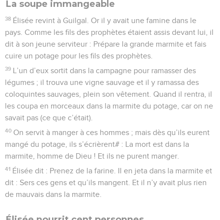
La soupe immangeable
38
Élisée revint à Guilgal. Or il y avait une famine dans le
pays. Comme les fils des prophètes étaient assis devant lui, il
dit à son jeune serviteur : Prépare la grande marmite et fais
cuire un potage pour les fils des prophètes.
39
L’un d’eux sortit dans la campagne pour ramasser des
légumes ; il trouva une vigne sauvage et il y ramassa des
coloquintes sauvages, plein son vêtement. Quand il rentra, il
les coupa en morceaux dans la marmite du potage, car on ne
savait pas (ce que c’était).
40
On servit à manger à ces hommes ; mais dès qu’ils eurent
mangé du potage, ils s’écrièrent# : La mort est dans la
marmite, homme de Dieu ! Et ils ne purent manger.
41
Élisée dit : Prenez de la farine. Il en jeta dans la marmite et
dit : Sers ces gens et qu’ils mangent. Et il n’y avait plus rien
de mauvais dans la marmite.
Élisée nourrit cent personnes