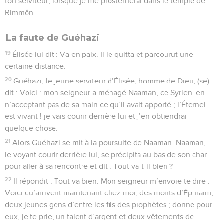
ton serviteur, lorsque je me prosternerai dans le temple de
Rimmôn.
La faute de Guéhazi
19
Élisée lui dit : Va en paix. Il le quitta et parcourut une
certaine distance.
20
Guéhazi, le jeune serviteur d’Élisée, homme de Dieu, (se)
dit : Voici : mon seigneur a ménagé Naaman, ce Syrien, en
n’acceptant pas de sa main ce qu’il avait apporté ; l’Éternel
est vivant ! je vais courir derrière lui et j’en obtiendrai
quelque chose.
21
Alors Guéhazi se mit à la poursuite de Naaman. Naaman,
le voyant courir derrière lui, se précipita au bas de son char
pour aller à sa rencontre et dit : Tout va-t-il bien ?
22
Il répondit : Tout va bien. Mon seigneur m’envoie te dire :
Voici qu’arrivent maintenant chez moi, des monts d’Éphraïm,
deux jeunes gens d’entre les fils des prophètes ; donne pour
eux, je te prie, un talent d’argent et deux vêtements de