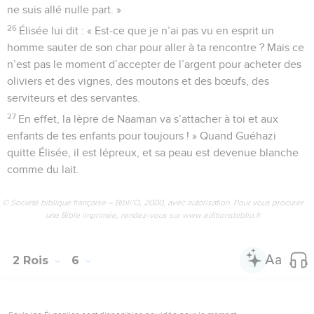
ne suis allé nulle part. »
26
Élisée lui dit : « Est-ce que je n’ai pas vu en esprit un
homme sauter de son char pour aller à ta rencontre ? Mais ce
n’est pas le moment d’accepter de l’argent pour acheter des
oliviers et des vignes, des moutons et des bœufs, des
serviteurs et des servantes.
27
En effet, la lèpre de Naaman va s’attacher à toi et aux
enfants de tes enfants pour toujours ! » Quand Guéhazi
quitte Élisée, il est lépreux, et sa peau est devenue blanche
comme du lait.
© Société biblique française – Bibli’O, 2000, avec autorisation. Pour vous procurer
une Bible imprimée, rendez-vous sur www.editionsbiblio.fr
2 Rois
6