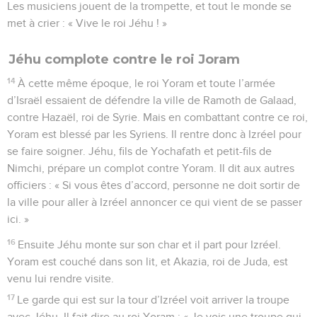
Les musiciens jouent de la trompette, et tout le monde se
met à crier : « Vive le roi Jéhu ! »
Jéhu complote contre le roi Joram
14
À cette même époque, le roi Yoram et toute l’armée
d’Israël essaient de défendre la ville de Ramoth de Galaad,
contre Hazaël, roi de Syrie. Mais en combattant contre ce roi,
Yoram est blessé par les Syriens. Il rentre donc à Izréel pour
se faire soigner. Jéhu, fils de Yochafath et petit-fils de
Nimchi, prépare un complot contre Yoram. Il dit aux autres
officiers : « Si vous êtes d’accord, personne ne doit sortir de
la ville pour aller à Izréel annoncer ce qui vient de se passer
ici. »
16
Ensuite Jéhu monte sur son char et il part pour Izréel.
Yoram est couché dans son lit, et Akazia, roi de Juda, est
venu lui rendre visite.
17
Le garde qui est sur la tour d’Izréel voit arriver la troupe
avec Jéhu. Il fait dire au roi Yoram : « Je vois une troupe qui