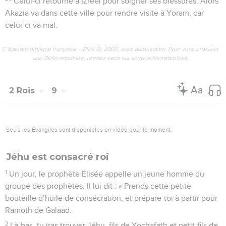
Celui-ci retourne à Izréel pour soigner ses blessures. Alors
Akazia va dans cette ville pour rendre visite à Yoram, car
celui-ci va mal.
© Société biblique française – Bibli’O, 2000, avec autorisation. Pour vous procurer
une Bible imprimée, rendez-vous sur www.editionsbiblio.fr
2 Rois
9
Seuls les Évangiles sont disponibles en vidéo pour le moment.
Jéhu est consacré roi
1
Un jour, le prophète Élisée appelle un jeune homme du
groupe des prophètes. Il lui dit : « Prends cette petite
bouteille d’huile de consécration, et prépare-toi à partir pour
Ramoth de Galaad.
2
Là-bas, tu iras trouver Jéhu, fils de Yochafath et petit-fils de