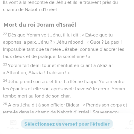
Ils vont à la rencontre de Jéhu et ils le trouvent près du
champ de Naboth d’Izréel.
Mort du roi Joram d'Israël
22
Dès que Yoram voit Jéhu, il lui dit : « Est-ce que tu
apportes la paix, Jéhu ? » Jéhu répond : « Quoi ? La paix !
Impossible tant que ta mère Jézabel continue d’adorer les
faux dieux et de pratiquer la sorcellerie ! »
23
Yoram fait demi-tour et s’enfuit en criant à Akazia :
« Attention, Akazia ! Trahison ! »
24
Jéhu prend son arc et tire. La flèche frappe Yoram entre
les épaules et elle sort après avoir traversé le cœur. Yoram
tombe mort au fond de son char.
25
Alors Jéhu dit à son officier Bidcar : « Prends son corps et
jette-le dans le champ de Naboth d’Izréel ! Souviens-toi,
quand toi et moi, nous étions à cheval derrière son père
Akab. Le SEIGNEUR a prononcé cette menace contre Akab :
Contenus
Versions
Commentaires
Strong
Dictionnaire