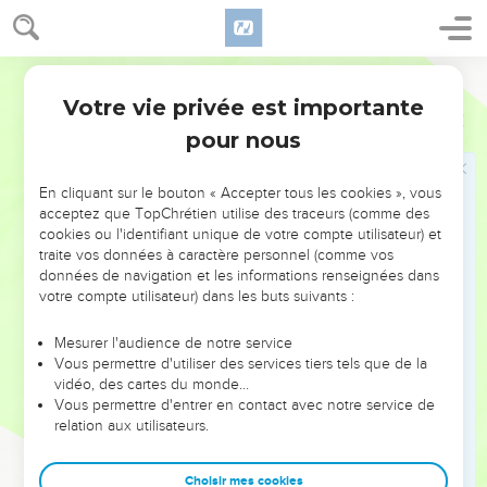
40
Quand on sert cette soupe aux hommes, ils goûtent et se
mettent à crier : « Homme de Dieu, la soupe est
empoisonnée ! » Personne ne peut en manger.
Parole de Vie
41
Élisée dit : « Apportez de la farine. » Il en jette dans la
Votre vie privée est importante
2 Rois
4
marmite et dit à son serviteur : « Maintenant, sers cette
pour nous
soupe, et qu’ils mangent ! » Or, la soupe est devenue bonne
à manger.
En cliquant sur le bouton « Accepter tous les cookies », vous
acceptez que TopChrétien utilise des traceurs (comme des
Élisée nourrit cent personnes
cookies ou l'identifiant unique de votre compte utilisateur) et
traite vos données à caractère personnel (comme vos
42
Un jour, un homme arrive de Baal-Chalicha. Il apporte à
données de navigation et les informations renseignées dans
l’homme de Dieu vingt pains d’orge et un sac de grains qu’il
votre compte utilisateur) dans les buts suivants :
vient de récolter. Élisée dit à son serviteur : « Donne les
pains à manger à tous ces gens. »
Mesurer l'audience de notre service
Vous permettre d'utiliser des services tiers tels que de la
43
Mais le serviteur répond : « Comment est-ce que je peux
vidéo, des cartes du monde…
nourrir 100 personnes avec cela ? » Élisée répond : « Donne
Vous permettre d'entrer en contact avec notre service de
relation aux utilisateurs.
les pains à manger à tous ces gens. En effet, voici ce que le
SEIGNEUR dit : “Chacun aura assez à manger, et il restera
encore de la nourriture.” »
Choisir mes cookies