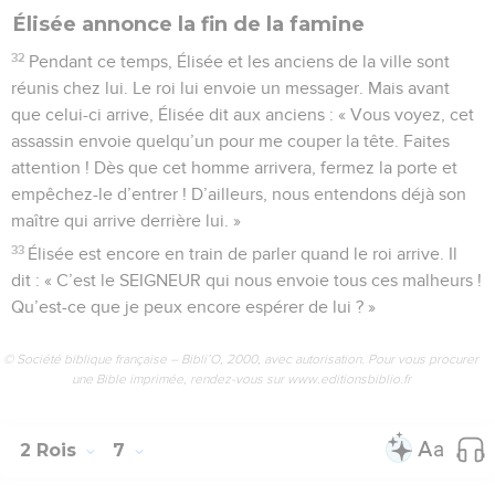
Élisée annonce la fin de la famine
32
Pendant ce temps, Élisée et les anciens de la ville sont
réunis chez lui. Le roi lui envoie un messager. Mais avant
que celui-ci arrive, Élisée dit aux anciens : « Vous voyez, cet
assassin envoie quelqu’un pour me couper la tête. Faites
attention ! Dès que cet homme arrivera, fermez la porte et
empêchez-le d’entrer ! D’ailleurs, nous entendons déjà son
maître qui arrive derrière lui. »
33
Élisée est encore en train de parler quand le roi arrive. Il
dit : « C’est le SEIGNEUR qui nous envoie tous ces malheurs !
Qu’est-ce que je peux encore espérer de lui ? »
© Société biblique française – Bibli’O, 2000, avec autorisation. Pour vous procurer
une Bible imprimée, rendez-vous sur www.editionsbiblio.fr
2 Rois
7