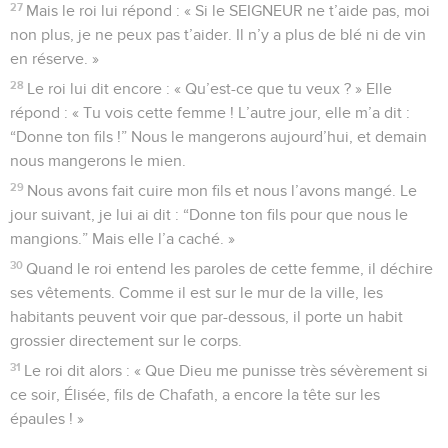
27
Mais le roi lui répond : « Si le SEIGNEUR ne t’aide pas, moi
non plus, je ne peux pas t’aider. Il n’y a plus de blé ni de vin
en réserve. »
28
Le roi lui dit encore : « Qu’est-ce que tu veux ? » Elle
répond : « Tu vois cette femme ! L’autre jour, elle m’a dit :
“Donne ton fils !” Nous le mangerons aujourd’hui, et demain
nous mangerons le mien.
29
Nous avons fait cuire mon fils et nous l’avons mangé. Le
jour suivant, je lui ai dit : “Donne ton fils pour que nous le
mangions.” Mais elle l’a caché. »
30
Quand le roi entend les paroles de cette femme, il déchire
ses vêtements. Comme il est sur le mur de la ville, les
habitants peuvent voir que par-dessous, il porte un habit
grossier directement sur le corps.
31
Le roi dit alors : « Que Dieu me punisse très sévèrement si
ce soir, Élisée, fils de Chafath, a encore la tête sur les
épaules ! »