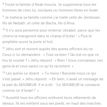
8
Toute la famille d’Akab mourra. Je supprimerai tous les
hommes de chez lui, esclaves ou hommes libres en Israël.
9
Je traiterai sa famille comme j’ai traité celle de Jéroboam,
fils de Nebath, et celle de Bacha, fils d’Ahia.
10
Il n’y aura personne pour enterrer Jézabel, parce que les
chiens la mangeront dans le champ d’Izréel.” » Puis le
prophète ouvre la porte et fuit.
11
Jéhu sort et revient auprès des autres officiers du roi.
Ceux-ci lui demandent : « Tout va bien ? Qu’est-ce que ce
fou te voulait ? » Jéhu répond : « Rien ! Vous connaissez ces
gens-là et vous savez ce qu’ils racontent. »
12
Les autres lui disent : « Tu mens ! Raconte-nous ce qui
s’est passé. » Jéhu répond : « Eh bien, il avait un message de
la part du SEIGNEUR. Il m’a dit : “Le SEIGNEUR te consacre
comme roi d’Israël !” »
13
Aussitôt tous les officiers enlèvent leurs vêtements de
dessus. Ils les mettent sous ses pieds, en haut des marches.