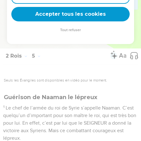
44
Alors le serviteur distribue les pains à tous. Chacun mange
Accepter tous les cookies
et il y a des restes, comme le SEIGNEUR l’a annoncé.
© Société biblique française – Bibli’O, 2000, avec autorisation. Pour vous procurer
Tout refuser
une Bible imprimée, rendez-vous sur www.editionsbiblio.fr
2 Rois
5
Seuls les Évangiles sont disponibles en vidéo pour le moment.
Guérison de Naaman le lépreux
1
Le chef de l’armée du roi de Syrie s’appelle Naaman. C’est
quelqu’un d’important pour son maître le roi, qui est très bon
pour lui. En effet, c’est par lui que le SEIGNEUR a donné la
victoire aux Syriens. Mais ce combattant courageux est
lépreux.