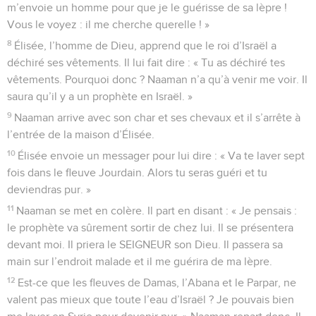
m’envoie un homme pour que je le guérisse de sa lèpre !
Vous le voyez : il me cherche querelle ! »
8
Élisée, l’homme de Dieu, apprend que le roi d’Israël a
déchiré ses vêtements. Il lui fait dire : « Tu as déchiré tes
vêtements. Pourquoi donc ? Naaman n’a qu’à venir me voir. Il
saura qu’il y a un prophète en Israël. »
9
Naaman arrive avec son char et ses chevaux et il s’arrête à
l’entrée de la maison d’Élisée.
10
Élisée envoie un messager pour lui dire : « Va te laver sept
fois dans le fleuve Jourdain. Alors tu seras guéri et tu
deviendras pur. »
11
Naaman se met en colère. Il part en disant : « Je pensais :
le prophète va sûrement sortir de chez lui. Il se présentera
devant moi. Il priera le SEIGNEUR son Dieu. Il passera sa
main sur l’endroit malade et il me guérira de ma lèpre.
12
Est-ce que les fleuves de Damas, l’Abana et le Parpar, ne
valent pas mieux que toute l’eau d’Israël ? Je pouvais bien