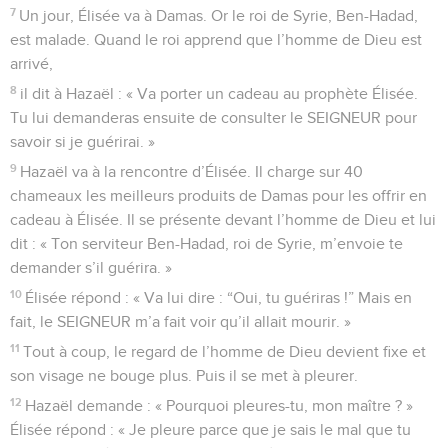
7
Un jour, Élisée va à Damas. Or le roi de Syrie, Ben-Hadad,
est malade. Quand le roi apprend que l’homme de Dieu est
arrivé,
8
il dit à Hazaël : « Va porter un cadeau au prophète Élisée.
Tu lui demanderas ensuite de consulter le SEIGNEUR pour
savoir si je guérirai. »
9
Hazaël va à la rencontre d’Élisée. Il charge sur 40
chameaux les meilleurs produits de Damas pour les offrir en
cadeau à Élisée. Il se présente devant l’homme de Dieu et lui
dit : « Ton serviteur Ben-Hadad, roi de Syrie, m’envoie te
demander s’il guérira. »
10
Élisée répond : « Va lui dire : “Oui, tu guériras !” Mais en
fait, le SEIGNEUR m’a fait voir qu’il allait mourir. »
11
Tout à coup, le regard de l’homme de Dieu devient fixe et
son visage ne bouge plus. Puis il se met à pleurer.
12
Hazaël demande : « Pourquoi pleures-tu, mon maître ? »
Élisée répond : « Je pleure parce que je sais le mal que tu