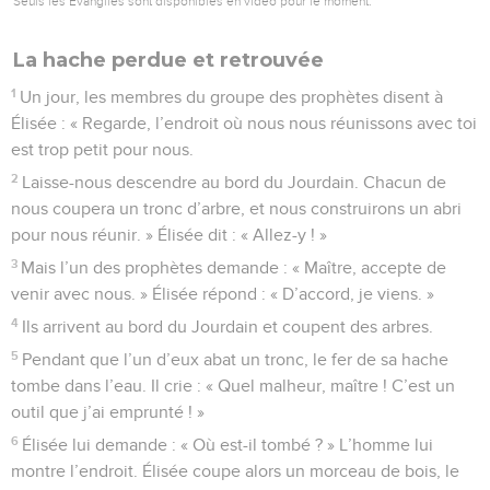
Seuls les Évangiles sont disponibles en vidéo pour le moment.
La hache perdue et retrouvée
1
Un jour, les membres du groupe des prophètes disent à
Élisée : « Regarde, l’endroit où nous nous réunissons avec toi
est trop petit pour nous.
2
Laisse-nous descendre au bord du Jourdain. Chacun de
nous coupera un tronc d’arbre, et nous construirons un abri
pour nous réunir. » Élisée dit : « Allez-y ! »
3
Mais l’un des prophètes demande : « Maître, accepte de
venir avec nous. » Élisée répond : « D’accord, je viens. »
4
Ils arrivent au bord du Jourdain et coupent des arbres.
5
Pendant que l’un d’eux abat un tronc, le fer de sa hache
tombe dans l’eau. Il crie : « Quel malheur, maître ! C’est un
outil que j’ai emprunté ! »
6
Élisée lui demande : « Où est-il tombé ? » L’homme lui
montre l’endroit. Élisée coupe alors un morceau de bois, le