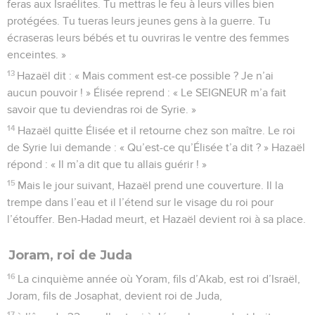
feras aux Israélites. Tu mettras le feu à leurs villes bien
protégées. Tu tueras leurs jeunes gens à la guerre. Tu
écraseras leurs bébés et tu ouvriras le ventre des femmes
enceintes. »
13
Hazaël dit : « Mais comment est-ce possible ? Je n’ai
aucun pouvoir ! » Élisée reprend : « Le SEIGNEUR m’a fait
savoir que tu deviendras roi de Syrie. »
14
Hazaël quitte Élisée et il retourne chez son maître. Le roi
de Syrie lui demande : « Qu’est-ce qu’Élisée t’a dit ? » Hazaël
répond : « Il m’a dit que tu allais guérir ! »
15
Mais le jour suivant, Hazaël prend une couverture. Il la
trempe dans l’eau et il l’étend sur le visage du roi pour
l’étouffer. Ben-Hadad meurt, et Hazaël devient roi à sa place.
Joram, roi de Juda
16
La cinquième année où Yoram, fils d’Akab, est roi d’Israël,
Joram, fils de Josaphat, devient roi de Juda,
17