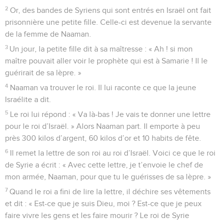
2
Or, des bandes de Syriens qui sont entrés en Israël ont fait
prisonnière une petite fille. Celle-ci est devenue la servante
de la femme de Naaman.
3
Un jour, la petite fille dit à sa maîtresse : « Ah ! si mon
maître pouvait aller voir le prophète qui est à Samarie ! Il le
guérirait de sa lèpre. »
4
Naaman va trouver le roi. Il lui raconte ce que la jeune
Israélite a dit.
5
Le roi lui répond : « Va là-bas ! Je vais te donner une lettre
pour le roi d’Israël. » Alors Naaman part. Il emporte à peu
près 300 kilos d’argent, 60 kilos d’or et 10 habits de fête.
6
Il remet la lettre de son roi au roi d’Israël. Voici ce que le roi
de Syrie a écrit : « Avec cette lettre, je t’envoie le chef de
mon armée, Naaman, pour que tu le guérisses de sa lèpre. »
7
Quand le roi a fini de lire la lettre, il déchire ses vêtements
et dit : « Est-ce que je suis Dieu, moi ? Est-ce que je peux
faire vivre les gens et les faire mourir ? Le roi de Syrie