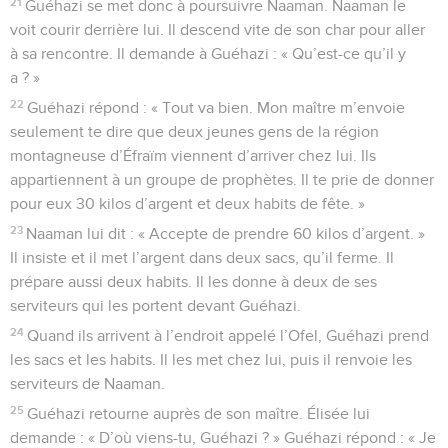
21
Guéhazi se met donc à poursuivre Naaman. Naaman le
voit courir derrière lui. Il descend vite de son char pour aller
à sa rencontre. Il demande à Guéhazi : « Qu’est-ce qu’il y
a ? »
22
Guéhazi répond : « Tout va bien. Mon maître m’envoie
seulement te dire que deux jeunes gens de la région
montagneuse d’Éfraïm viennent d’arriver chez lui. Ils
appartiennent à un groupe de prophètes. Il te prie de donner
pour eux 30 kilos d’argent et deux habits de fête. »
23
Naaman lui dit : « Accepte de prendre 60 kilos d’argent. »
Il insiste et il met l’argent dans deux sacs, qu’il ferme. Il
prépare aussi deux habits. Il les donne à deux de ses
serviteurs qui les portent devant Guéhazi.
24
Quand ils arrivent à l’endroit appelé l’Ofel, Guéhazi prend
les sacs et les habits. Il les met chez lui, puis il renvoie les
serviteurs de Naaman.
25
Guéhazi retourne auprès de son maître. Élisée lui
demande : « D’où viens-tu, Guéhazi ? » Guéhazi répond : « Je