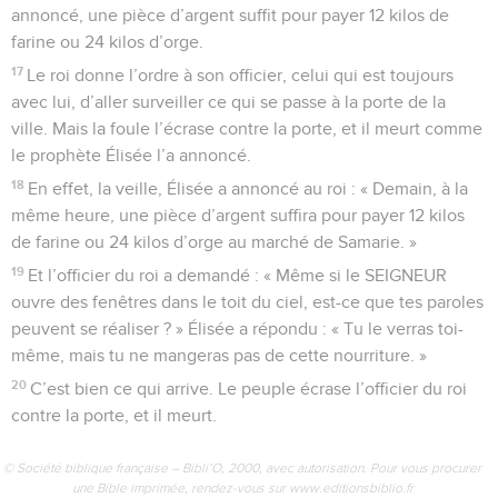
annoncé, une pièce d’argent suffit pour payer 12 kilos de
farine ou 24 kilos d’orge.
17
Le roi donne l’ordre à son officier, celui qui est toujours
avec lui, d’aller surveiller ce qui se passe à la porte de la
ville. Mais la foule l’écrase contre la porte, et il meurt comme
le prophète Élisée l’a annoncé.
18
En effet, la veille, Élisée a annoncé au roi : « Demain, à la
même heure, une pièce d’argent suffira pour payer 12 kilos
de farine ou 24 kilos d’orge au marché de Samarie. »
19
Et l’officier du roi a demandé : « Même si le SEIGNEUR
ouvre des fenêtres dans le toit du ciel, est-ce que tes paroles
peuvent se réaliser ? » Élisée a répondu : « Tu le verras toi-
même, mais tu ne mangeras pas de cette nourriture. »
20
C’est bien ce qui arrive. Le peuple écrase l’officier du roi
contre la porte, et il meurt.
© Société biblique française – Bibli’O, 2000, avec autorisation. Pour vous procurer
une Bible imprimée, rendez-vous sur www.editionsbiblio.fr