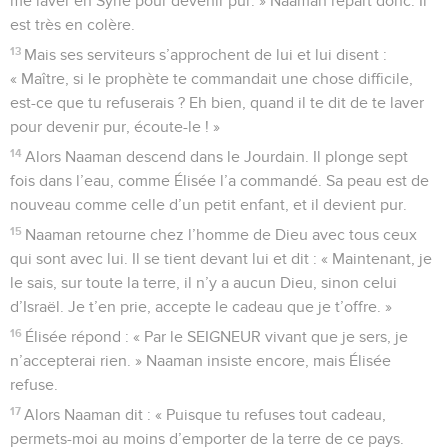
me laver en Syrie pour devenir pur. » Naaman repart donc. Il
est très en colère.
13
Mais ses serviteurs s’approchent de lui et lui disent :
« Maître, si le prophète te commandait une chose difficile,
est-ce que tu refuserais ? Eh bien, quand il te dit de te laver
pour devenir pur, écoute-le ! »
14
Alors Naaman descend dans le Jourdain. Il plonge sept
fois dans l’eau, comme Élisée l’a commandé. Sa peau est de
nouveau comme celle d’un petit enfant, et il devient pur.
15
Naaman retourne chez l’homme de Dieu avec tous ceux
qui sont avec lui. Il se tient devant lui et dit : « Maintenant, je
le sais, sur toute la terre, il n’y a aucun Dieu, sinon celui
d’Israël. Je t’en prie, accepte le cadeau que je t’offre. »
16
Élisée répond : « Par le SEIGNEUR vivant que je sers, je
n’accepterai rien. » Naaman insiste encore, mais Élisée
refuse.
17
Alors Naaman dit : « Puisque tu refuses tout cadeau,
permets-moi au moins d’emporter de la terre de ce pays.