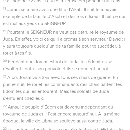
à l’âge de 32 ans. Il est roi à Jérusalem pendant huit ans.
18
Joram se marie avec une fille d’Akab. Il suit le mauvais
exemple de la famille d’Akab et des rois d’Israël. Il fait ce qui
est mal aux yeux du SEIGNEUR.
19
Pourtant le SEIGNEUR ne veut pas détruire le royaume de
Juda. En effet, voici ce qu’il a promis à son serviteur David : il
y aura toujours quelqu’un de ta famille pour te succéder, à
toi et à tes fils.
20
Pendant que Joram est roi de Juda, les Édomites se
révoltent contre son pouvoir et ils se donnent un roi.
21
Alors Joram va à Saïr avec tous ses chars de guerre. En
pleine nuit, le roi et les commandants des chars battent les
Édomites qui les entourent. Mais les soldats de Juda
s’enfuient chez eux.
22
Ainsi, le peuple d’Édom est devenu indépendant du
royaume de Juda et il l’est encore aujourd’hui. À la même
époque, la ville de Libna se soulève aussi contre Juda.
23
Les autres actes de Joram sont écrits dans « L’Histoire des