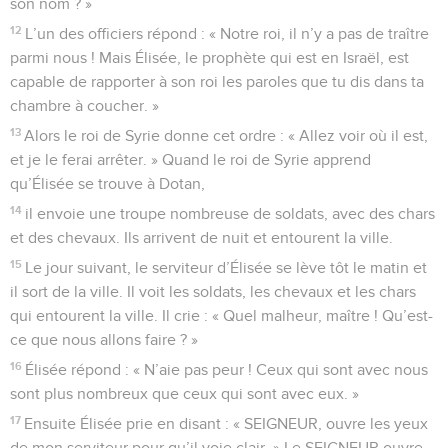
son nom ? »
12
L’un des officiers répond : « Notre roi, il n’y a pas de traître
parmi nous ! Mais Élisée, le prophète qui est en Israël, est
capable de rapporter à son roi les paroles que tu dis dans ta
chambre à coucher. »
13
Alors le roi de Syrie donne cet ordre : « Allez voir où il est,
et je le ferai arrêter. » Quand le roi de Syrie apprend
qu’Élisée se trouve à Dotan,
14
il envoie une troupe nombreuse de soldats, avec des chars
et des chevaux. Ils arrivent de nuit et entourent la ville.
15
Le jour suivant, le serviteur d’Élisée se lève tôt le matin et
il sort de la ville. Il voit les soldats, les chevaux et les chars
qui entourent la ville. Il crie : « Quel malheur, maître ! Qu’est-
ce que nous allons faire ? »
16
Élisée répond : « N’aie pas peur ! Ceux qui sont avec nous
sont plus nombreux que ceux qui sont avec eux. »
17
Ensuite Élisée prie en disant : « SEIGNEUR, ouvre les yeux
de mon serviteur pour qu’il voie clair. » Le SEIGNEUR ouvre