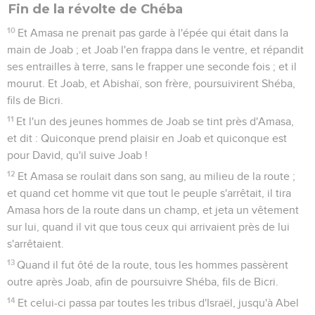
Fin de la révolte de Chéba
10
Et Amasa ne prenait pas garde à l'épée qui était dans la
main de Joab ; et Joab l'en frappa dans le ventre, et répandit
ses entrailles à terre, sans le frapper une seconde fois ; et il
mourut. Et Joab, et Abishaï, son frère, poursuivirent Shéba,
fils de Bicri.
11
Et l'un des jeunes hommes de Joab se tint près d'Amasa,
et dit : Quiconque prend plaisir en Joab et quiconque est
pour David, qu'il suive Joab !
12
Et Amasa se roulait dans son sang, au milieu de la route ;
et quand cet homme vit que tout le peuple s'arrêtait, il tira
Amasa hors de la route dans un champ, et jeta un vêtement
sur lui, quand il vit que tous ceux qui arrivaient près de lui
s'arrêtaient.
13
Quand il fut ôté de la route, tous les hommes passèrent
outre après Joab, afin de poursuivre Shéba, fils de Bicri.
14
Et celui-ci passa par toutes les tribus d'Israël, jusqu'à Abel