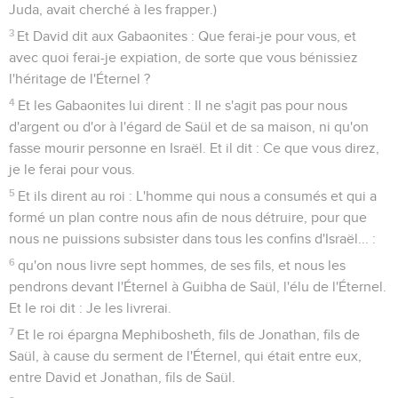
Juda, avait cherché à les frapper.)
3
Et David dit aux Gabaonites : Que ferai-je pour vous, et
avec quoi ferai-je expiation, de sorte que vous bénissiez
l'héritage de l'Éternel ?
4
Et les Gabaonites lui dirent : Il ne s'agit pas pour nous
d'argent ou d'or à l'égard de Saül et de sa maison, ni qu'on
fasse mourir personne en Israël. Et il dit : Ce que vous direz,
je le ferai pour vous.
5
Et ils dirent au roi : L'homme qui nous a consumés et qui a
formé un plan contre nous afin de nous détruire, pour que
nous ne puissions subsister dans tous les confins d'Israël... :
6
qu'on nous livre sept hommes, de ses fils, et nous les
pendrons devant l'Éternel à Guibha de Saül, l'élu de l'Éternel.
Et le roi dit : Je les livrerai.
7
Et le roi épargna Mephibosheth, fils de Jonathan, fils de
Saül, à cause du serment de l'Éternel, qui était entre eux,
entre David et Jonathan, fils de Saül.