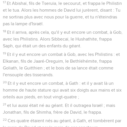
17
Et Abishaï, fils de Tseruïa, le secourut, et frappa le Philistin
et le tua. Alors les hommes de David lui jurèrent, disant : Tu
ne sortiras plus avec nous pour la guerre, et tu n'éteindras
pas la lampe d'Israël.
18
Et il arriva, après cela, qu'il y eut encore un combat, à Gob,
avec les Philistins. Alors Sibbecaï, le Hushathite, frappa
Saph, qui était un des enfants du géant.
19
Et il y eut encore un combat à Gob, avec les Philistins : et
Elkanan, fils de Jaaré-Oreguim, le Bethléhémite, frappa
Goliath, le Guitthien ; et le bois de sa lance était comme
l'ensouple des tisserands.
20
Et il y eut encore un combat, à Gath : et il y avait là un
homme de haute stature qui avait six doigts aux mains et six
orteils aux pieds, en tout vingt-quatre ;
21
et lui aussi était né au géant. Et il outragea Israël ; mais
Jonathan, fils de Shimha, frère de David, le frappa.
22
Ces quatre étaient nés au géant, à Gath, et tombèrent par