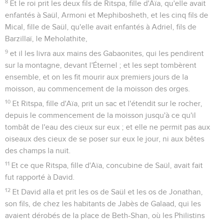
8
Et le roi prit les deux fils de Ritspa, fille d'Aïa, qu'elle avait
enfantés à Saül, Armoni et Mephibosheth, et les cinq fils de
Mical, fille de Saül, qu'elle avait enfantés à Adriel, fils de
Barzillaï, le Meholathite,
9
et il les livra aux mains des Gabaonites, qui les pendirent
sur la montagne, devant l'Éternel ; et les sept tombèrent
ensemble, et on les fit mourir aux premiers jours de la
moisson, au commencement de la moisson des orges.
10
Et Ritspa, fille d'Aïa, prit un sac et l'étendit sur le rocher,
depuis le commencement de la moisson jusqu'à ce qu'il
tombât de l'eau des cieux sur eux ; et elle ne permit pas aux
oiseaux des cieux de se poser sur eux le jour, ni aux bêtes
des champs la nuit.
11
Et ce que Ritspa, fille d'Aïa, concubine de Saül, avait fait
fut rapporté à David.
12
Et David alla et prit les os de Saül et les os de Jonathan,
son fils, de chez les habitants de Jabès de Galaad, qui les
avaient dérobés de la place de Beth-Shan, où les Philistins