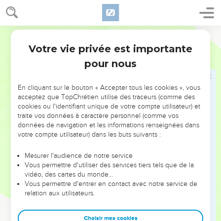
bien, il vient avec de bonnes nouvelles.
28
Et Akhimaats cria, et dit au roi : Paix ! Et il se prosterna
Darby
devant le visage contre terre, et dit : Béni soit l'Éternel, ton
Votre vie privée est importante
Dieu, qui a livré les hommes qui avaient levé leurs mains
2 Samuel
18
contre le roi, mon seigneur !
pour nous
29
Et le roi dit : Y a-t-il paix pour le jeune homme Absalom ?
Et Akhimaats dit : J'ai vu un grand tumulte lorsque Joab
En cliquant sur le bouton « Accepter tous les cookies », vous
acceptez que TopChrétien utilise des traceurs (comme des
envoya le serviteur du roi et ton serviteur, et je ne sais ce
cookies ou l'identifiant unique de votre compte utilisateur) et
qu'il y avait.
traite vos données à caractère personnel (comme vos
30
Et le roi dit : Tourne-toi, et tiens-toi là. Et il se tourna, et se
données de navigation et les informations renseignées dans
votre compte utilisateur) dans les buts suivants :
tint là.
31
Et voici, le Cushite arriva, et le Cushite dit : Que le roi, mon
Mesurer l'audience de notre service
seigneur reçoive une bonne nouvelle, car l'Éternel t'a
Vous permettre d'utiliser des services tiers tels que de la
vidéo, des cartes du monde…
aujourd'hui fait justice de la main de tous ceux qui s'étaient
Vous permettre d'entrer en contact avec notre service de
levés contre toi.
relation aux utilisateurs.
32
Et le roi dit au Cushite : Y a-t-il paix pour le jeune homme
Absalom ? Et le Cushite dit : Que les ennemis du roi, mon
Choisir mes cookies