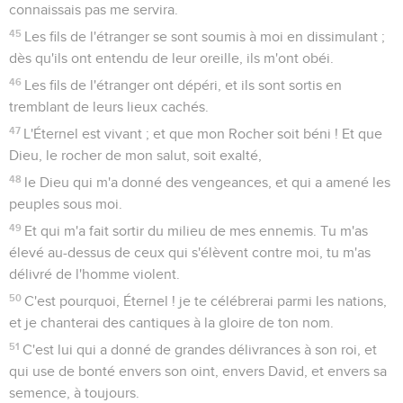
connaissais pas me servira.
45
Les fils de l'étranger se sont soumis à moi en dissimulant ;
dès qu'ils ont entendu de leur oreille, ils m'ont obéi.
46
Les fils de l'étranger ont dépéri, et ils sont sortis en
tremblant de leurs lieux cachés.
47
L'Éternel est vivant ; et que mon Rocher soit béni ! Et que
Dieu, le rocher de mon salut, soit exalté,
48
le Dieu qui m'a donné des vengeances, et qui a amené les
peuples sous moi.
49
Et qui m'a fait sortir du milieu de mes ennemis. Tu m'as
élevé au-dessus de ceux qui s'élèvent contre moi, tu m'as
délivré de l'homme violent.
50
C'est pourquoi, Éternel ! je te célébrerai parmi les nations,
et je chanterai des cantiques à la gloire de ton nom.
51
C'est lui qui a donné de grandes délivrances à son roi, et
qui use de bonté envers son oint, envers David, et envers sa
semence, à toujours.