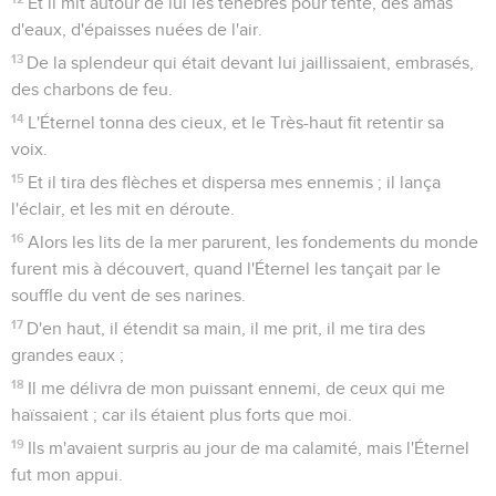
Et il mit autour de lui les ténèbres pour tente, des amas
d'eaux, d'épaisses nuées de l'air.
13
De la splendeur qui était devant lui jaillissaient, embrasés,
des charbons de feu.
14
L'Éternel tonna des cieux, et le Très-haut fit retentir sa
voix.
15
Et il tira des flèches et dispersa mes ennemis ; il lança
l'éclair, et les mit en déroute.
16
Alors les lits de la mer parurent, les fondements du monde
furent mis à découvert, quand l'Éternel les tançait par le
souffle du vent de ses narines.
17
D'en haut, il étendit sa main, il me prit, il me tira des
grandes eaux ;
18
Il me délivra de mon puissant ennemi, de ceux qui me
haïssaient ; car ils étaient plus forts que moi.
19
Ils m'avaient surpris au jour de ma calamité, mais l'Éternel
fut mon appui.