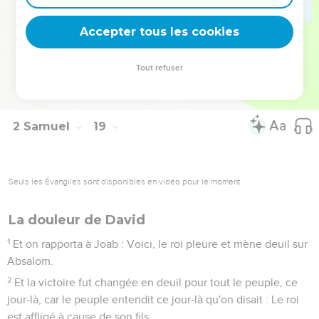
seigneur, et tous ceux qui se sont levés contre toi pour le
mal, soient comme ce jeune homme !
Accepter tous les cookies
33
Et le roi fut très-ému, et il monta à la chambre au-dessus
de la porte et pleura ; et en allant, il disait ainsi : Mon fils
Tout refuser
Absalom ! mon fils ! mon fils Absalom ! Fussé-je mort à ta
place ! Absalom, mon fils, mon fils !
2 Samuel
19
Seuls les Évangiles sont disponibles en vidéo pour le moment.
La douleur de David
1
Et on rapporta à Joab : Voici, le roi pleure et mène deuil sur
Absalom.
2
Et la victoire fut changée en deuil pour tout le peuple, ce
jour-là, car le peuple entendit ce jour-là qu'on disait : Le roi
est affligé à cause de son fils.