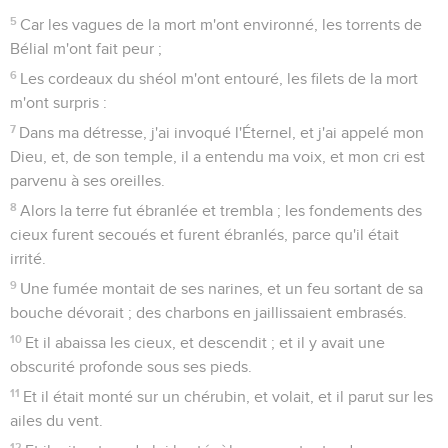
5
Car les vagues de la mort m'ont environné, les torrents de
Bélial m'ont fait peur ;
6
Les cordeaux du shéol m'ont entouré, les filets de la mort
m'ont surpris :
7
Dans ma détresse, j'ai invoqué l'Éternel, et j'ai appelé mon
Dieu, et, de son temple, il a entendu ma voix, et mon cri est
parvenu à ses oreilles.
8
Alors la terre fut ébranlée et trembla ; les fondements des
cieux furent secoués et furent ébranlés, parce qu'il était
irrité.
9
Une fumée montait de ses narines, et un feu sortant de sa
bouche dévorait ; des charbons en jaillissaient embrasés.
10
Et il abaissa les cieux, et descendit ; et il y avait une
obscurité profonde sous ses pieds.
11
Et il était monté sur un chérubin, et volait, et il parut sur les
ailes du vent.
12