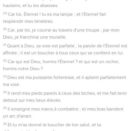
hautains, et tu les abaisses.
29
Car toi, Éternel ! tu es ma lampe ; et l'Éternel fait
resplendir mes ténèbres.
30
Car, par toi, je courrai au travers d'une troupe ; par mon
Dieu, je franchirai une muraille.
31
Quant à Dieu, sa voie est parfaite ; la parole de l'Éternel est
affinée ; il est un bouclier à tous ceux qui se confient en lui.
32
Car qui est Dieu, hormis l'Éternel ? et qui est un rocher,
hormis notre Dieu ?
33
Dieu est ma puissante forteresse, et il aplanit parfaitement
ma voie.
34
Il rend mes pieds pareils à ceux des biches, et me fait tenir
debout sur mes lieux élevés.
35
Il enseigne mes mains à combattre ; et mes bras bandent
un arc d'airain.
36
Et tu m'as donné le bouclier de ton salut, et ta