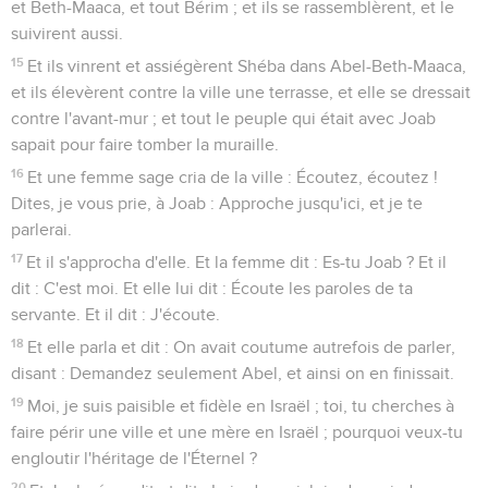
et Beth-Maaca, et tout Bérim ; et ils se rassemblèrent, et le
suivirent aussi.
15
Et ils vinrent et assiégèrent Shéba dans Abel-Beth-Maaca,
et ils élevèrent contre la ville une terrasse, et elle se dressait
contre l'avant-mur ; et tout le peuple qui était avec Joab
sapait pour faire tomber la muraille.
16
Et une femme sage cria de la ville : Écoutez, écoutez !
Dites, je vous prie, à Joab : Approche jusqu'ici, et je te
parlerai.
17
Et il s'approcha d'elle. Et la femme dit : Es-tu Joab ? Et il
dit : C'est moi. Et elle lui dit : Écoute les paroles de ta
servante. Et il dit : J'écoute.
18
Et elle parla et dit : On avait coutume autrefois de parler,
disant : Demandez seulement Abel, et ainsi on en finissait.
19
Moi, je suis paisible et fidèle en Israël ; toi, tu cherches à
faire périr une ville et une mère en Israël ; pourquoi veux-tu
engloutir l'héritage de l'Éternel ?
20