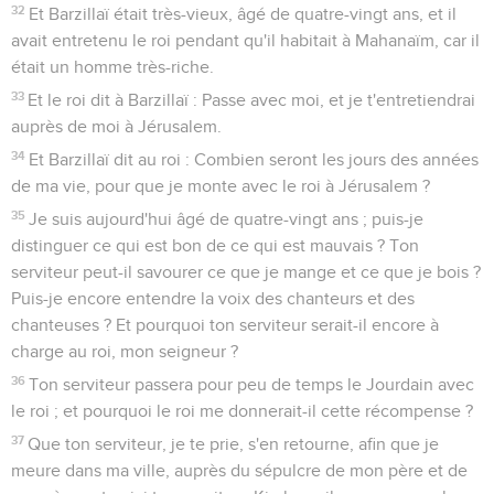
32
Et Barzillaï était très-vieux, âgé de quatre-vingt ans, et il
avait entretenu le roi pendant qu'il habitait à Mahanaïm, car il
était un homme très-riche.
33
Et le roi dit à Barzillaï : Passe avec moi, et je t'entretiendrai
auprès de moi à Jérusalem.
34
Et Barzillaï dit au roi : Combien seront les jours des années
de ma vie, pour que je monte avec le roi à Jérusalem ?
35
Je suis aujourd'hui âgé de quatre-vingt ans ; puis-je
distinguer ce qui est bon de ce qui est mauvais ? Ton
serviteur peut-il savourer ce que je mange et ce que je bois ?
Puis-je encore entendre la voix des chanteurs et des
chanteuses ? Et pourquoi ton serviteur serait-il encore à
charge au roi, mon seigneur ?
36
Ton serviteur passera pour peu de temps le Jourdain avec
le roi ; et pourquoi le roi me donnerait-il cette récompense ?
37
Que ton serviteur, je te prie, s'en retourne, afin que je
meure dans ma ville, auprès du sépulcre de mon père et de