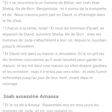
1
Et il se rencontra là un homme de Bélial, son nom était
Shéba, fils de Bicri, Benjaminite ; et il sonna de la trompette,
et dit : Nous n'avons point part en David, ni d'héritage dans
le fils d'Isaï.
2
Chacun à sa tente, Israël ! Et tous les hommes d'Israël, se
séparant de David, suivirent Shéba, fils de Bicri ; mais les
hommes de Juda s'attachèrent à leur roi, depuis le Jourdain
jusqu'à Jérusalem.
3
Et David vint dans sa maison à Jérusalem. Et le roi prit les
dix femmes concubines qu'il avait laissées pour garder la
maison, et les mit dans une maison où elles étaient gardées,
et les entretint ; mais il n'entra pas vers elles ; et elles furent
enfermées jusqu'au jour de leur mort, vivant dans le
veuvage.
Joab assassine Amassa
4
Et le roi dit à Amasa : Rassemble-moi en trois jours les
hommes de Juda ; et toi, sois présent ici.