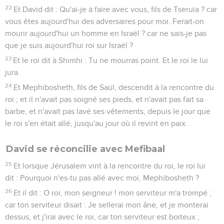
22
Et David dit : Qu'ai-je à faire avec vous, fils de Tseruïa ? car
vous êtes aujourd'hui des adversaires pour moi. Ferait-on
mourir aujourd'hui un homme en Israël ? car ne sais-je pas
que je suis aujourd'hui roi sur Israël ?
23
Et le roi dit à Shimhi : Tu ne mourras point. Et le roi le lui
jura.
24
Et Mephibosheth, fils de Saül, descendit à la rencontre du
roi ; et il n'avait pas soigné ses pieds, et n'avait pas fait sa
barbe, et n'avait pas lavé ses vêtements, depuis le jour que
le roi s'en était allé, jusqu'au jour où il revint en paix.
David se réconcilie avec Mefibaal
25
Et lorsque Jérusalem vint à la rencontre du roi, le roi lui
dit : Pourquoi n'es-tu pas allé avec moi, Mephibosheth ?
26
Et il dit : O roi, mon seigneur ! mon serviteur m'a trompé ;
car ton serviteur disait : Je sellerai mon âne, et je monterai
dessus, et j'irai avec le roi, car ton serviteur est boiteux ;