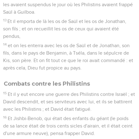
les avaient suspendus le jour où les Philistins avaient frappé
Saül à Guilboa.
13
Et il emporta de là les os de Saül et les os de Jonathan,
son fils ; et on recueillit les os de ceux qui avaient été
pendus,
14
et on les enterra avec les os de Saül et de Jonathan, son
fils, dans le pays de Benjamin, à Tséla, dans le sépulcre de
Kis, son père. Et on fit tout ce que le roi avait commandé : et
après cela, Dieu fut propice au pays.
Combats contre les Philistins
15
Et il y eut encore une guerre des Philistins contre Israël ; et
David descendit, et ses serviteurs avec lui, et ils se battirent
avec les Philistins ; et David était fatigué.
16
Et Jishbi-Benob, qui était des enfants du géant (le poids
de sa lance était de trois cents sicles d'airain, et il était ceint
d'une armure neuve), pensa frapper David.