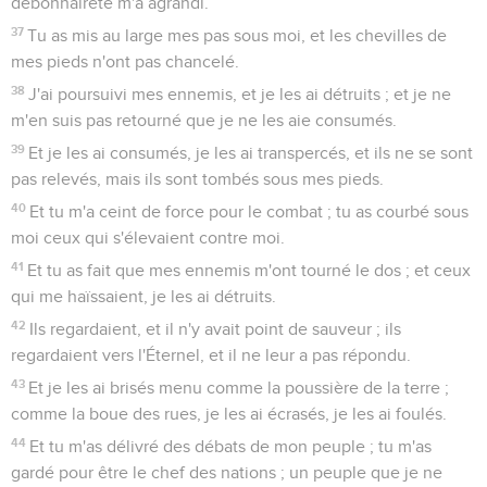
débonnaireté m'a agrandi.
37
Tu as mis au large mes pas sous moi, et les chevilles de
mes pieds n'ont pas chancelé.
38
J'ai poursuivi mes ennemis, et je les ai détruits ; et je ne
m'en suis pas retourné que je ne les aie consumés.
39
Et je les ai consumés, je les ai transpercés, et ils ne se sont
pas relevés, mais ils sont tombés sous mes pieds.
40
Et tu m'a ceint de force pour le combat ; tu as courbé sous
moi ceux qui s'élevaient contre moi.
41
Et tu as fait que mes ennemis m'ont tourné le dos ; et ceux
qui me haïssaient, je les ai détruits.
42
Ils regardaient, et il n'y avait point de sauveur ; ils
regardaient vers l'Éternel, et il ne leur a pas répondu.
43
Et je les ai brisés menu comme la poussière de la terre ;
comme la boue des rues, je les ai écrasés, je les ai foulés.
44
Et tu m'as délivré des débats de mon peuple ; tu m'as
gardé pour être le chef des nations ; un peuple que je ne