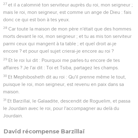
27
et il a calomnié ton serviteur auprès du roi, mon seigneur ;
mais le roi, mon seigneur, est comme un ange de Dieu : fais
donc ce qui est bon à tes yeux.
28
Car toute la maison de mon père n'était que des hommes
morts devant le roi, mon seigneur ; et tu as mis ton serviteur
parmi ceux qui mangent à ta table ; et quel droit ai-je
encore ? et pour quel sujet crierai-je encore au roi ?
29
Et le roi lui dit : Pourquoi me parles-tu encore de tes
affaires ? Je l'ai dit : Toi et Tsiba, partagez les champs.
30
Et Mephibosheth dit au roi : Qu'il prenne même le tout,
puisque le roi, mon seigneur, est revenu en paix dans sa
maison.
31
Et Barzillaï, le Galaadite, descendit de Roguelim, et passa
le Jourdain avec le roi, pour l'accompagner au delà du
Jourdain.
David récompense Barzillaï