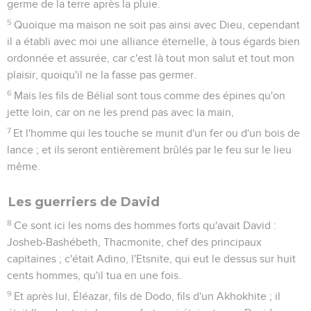
germe de la terre après la pluie.
5
Quoique ma maison ne soit pas ainsi avec Dieu, cependant
il a établi avec moi une alliance éternelle, à tous égards bien
ordonnée et assurée, car c'est là tout mon salut et tout mon
plaisir, quoiqu'il ne la fasse pas germer.
6
Mais les fils de Bélial sont tous comme des épines qu'on
jette loin, car on ne les prend pas avec la main,
7
Et l'homme qui les touche se munit d'un fer ou d'un bois de
lance ; et ils seront entièrement brûlés par le feu sur le lieu
même.
Les guerriers de David
8
Ce sont ici les noms des hommes forts qu'avait David :
Josheb-Bashébeth, Thacmonite, chef des principaux
capitaines ; c'était Adino, l'Etsnite, qui eut le dessus sur huit
cents hommes, qu'il tua en une fois.
9
Et après lui, Éléazar, fils de Dodo, fils d'un Akhokhite ; il