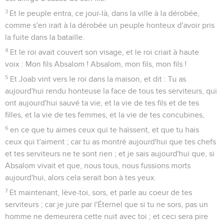
3
Et le peuple entra, ce jour-là, dans la ville à la dérobée,
comme s'en irait à la dérobée un peuple honteux d'avoir pris
la fuite dans la bataille.
4
Et le roi avait couvert son visage, et le roi criait à haute
voix : Mon fils Absalom ! Absalom, mon fils, mon fils !
5
Et Joab vint vers le roi dans la maison, et dit : Tu as
aujourd'hui rendu honteuse la face de tous tes serviteurs, qui
ont aujourd'hui sauvé ta vie, et la vie de tes fils et de tes
filles, et la vie de tes femmes, et la vie de tes concubines,
6
en ce que tu aimes ceux qui te haïssent, et que tu hais
ceux qui t'aiment ; car tu as montré aujourd'hui que tes chefs
et tes serviteurs ne te sont rien ; et je sais aujourd'hui que, si
Absalom vivait et que, nous tous, nous fussions morts
aujourd'hui, alors cela serait bon à tes yeux.
7
Et maintenant, lève-toi, sors, et parle au coeur de tes
serviteurs ; car je jure par l'Éternel que si tu ne sors, pas un
homme ne demeurera cette nuit avec toi ; et ceci sera pire