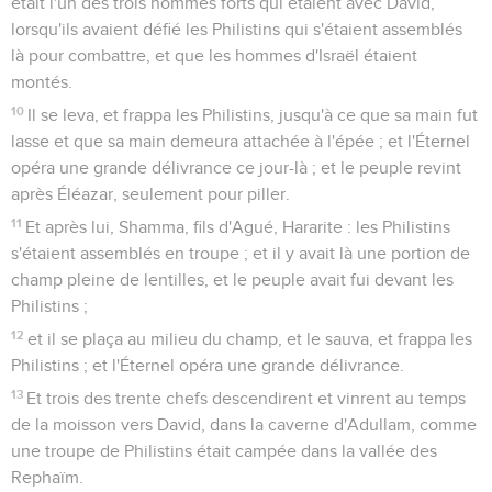
était l'un des trois hommes forts qui étaient avec David,
lorsqu'ils avaient défié les Philistins qui s'étaient assemblés
là pour combattre, et que les hommes d'Israël étaient
montés.
10
Il se leva, et frappa les Philistins, jusqu'à ce que sa main fut
lasse et que sa main demeura attachée à l'épée ; et l'Éternel
opéra une grande délivrance ce jour-là ; et le peuple revint
après Éléazar, seulement pour piller.
11
Et après lui, Shamma, fils d'Agué, Hararite : les Philistins
s'étaient assemblés en troupe ; et il y avait là une portion de
champ pleine de lentilles, et le peuple avait fui devant les
Philistins ;
12
et il se plaça au milieu du champ, et le sauva, et frappa les
Philistins ; et l'Éternel opéra une grande délivrance.
13
Et trois des trente chefs descendirent et vinrent au temps
de la moisson vers David, dans la caverne d'Adullam, comme
une troupe de Philistins était campée dans la vallée des
Rephaïm.