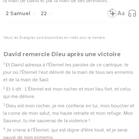
la main de David et par la main de ses serviteurs.
2 Samuel
22
Seuls les Évangiles sont disponibles en vidéo pour le moment.
David remercie Dieu après une victoire
1
Et David adressa à l'Éternel les paroles de ce cantique, le
jour où l'Éternel l'eut délivré de la main de tous ses ennemis
et de la main de Saül.
2
Et il dit : L'Éternel est mon rocher et mon lieu fort, et celui
qui me délivre.
3
Dieu est mon rocher, je me confierai en lui, mon bouclier et
la corne de mon salut, ma haute retraite et mon refuge. Mon
Sauveur, tu me sauveras de la violence !
4
Je crierai à l'Éternel, qui est digne d'être loué, et je serai
sauvé de mes ennemis.