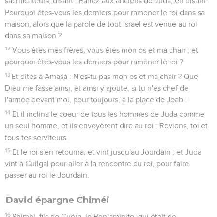
sacrificateurs, disant : Parlez aux anciens de Juda, en disant :
Pourquoi êtes-vous les derniers pour ramener le roi dans sa
maison, alors que la parole de tout Israël est venue au roi
dans sa maison ?
12
Vous êtes mes frères, vous êtes mon os et ma chair ; et
pourquoi êtes-vous les derniers pour ramener le roi ?
13
Et dites à Amasa : N'es-tu pas mon os et ma chair ? Que
Dieu me fasse ainsi, et ainsi y ajoute, si tu n'es chef de
l'armée devant moi, pour toujours, à la place de Joab !
14
Et il inclina le coeur de tous les hommes de Juda comme
un seul homme, et ils envoyèrent dire au roi : Reviens, toi et
tous tes serviteurs.
15
Et le roi s'en retourna, et vint jusqu'au Jourdain ; et Juda
vint à Guilgal pour aller à la rencontre du roi, pour faire
passer au roi le Jourdain.
David épargne Chiméi
16
Shimhi, fils de Guéra, le Benjaminite, qui était de