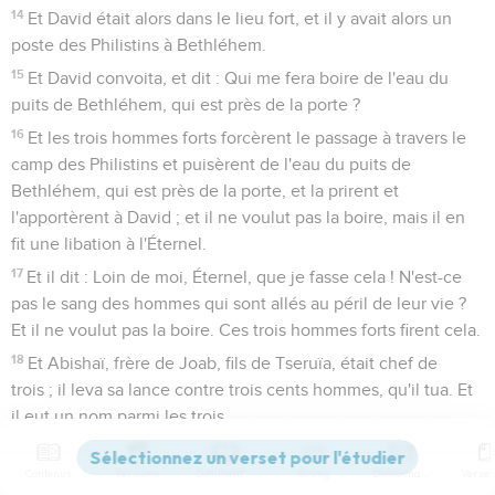
14
Et David était alors dans le lieu fort, et il y avait alors un
poste des Philistins à Bethléhem.
15
Et David convoita, et dit : Qui me fera boire de l'eau du
puits de Bethléhem, qui est près de la porte ?
16
Et les trois hommes forts forcèrent le passage à travers le
camp des Philistins et puisèrent de l'eau du puits de
Bethléhem, qui est près de la porte, et la prirent et
l'apportèrent à David ; et il ne voulut pas la boire, mais il en
fit une libation à l'Éternel.
17
Et il dit : Loin de moi, Éternel, que je fasse cela ! N'est-ce
pas le sang des hommes qui sont allés au péril de leur vie ?
Et il ne voulut pas la boire. Ces trois hommes forts firent cela.
18
Et Abishaï, frère de Joab, fils de Tseruïa, était chef de
trois ; il leva sa lance contre trois cents hommes, qu'il tua. Et
il eut un nom parmi les trois.
19
Ne fut-il pas le plus honoré des trois ? Et il fut leur chef ;
Contenus
Versions
Commentaires
Strong
Dictionnaire
mais il n'atteignit pas les trois premiers.