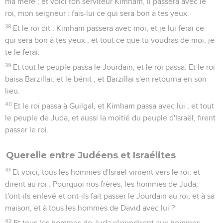
ma mère ; et voici ton serviteur Kimham, il passera avec le
roi, mon seigneur : fais-lui ce qui sera bon à tes yeux.
38
Et le roi dit : Kimham passera avec moi, et je lui ferai ce
qui sera bon à tes yeux ; et tout ce que tu voudras de moi, je
te le ferai.
39
Et tout le peuple passa le Jourdain, et le roi passa. Et le roi
baisa Barzillaï, et le bénit ; et Barzillaï s'en retourna en son
lieu.
40
Et le roi passa à Guilgal, et Kimham passa avec lui ; et tout
le peuple de Juda, et aussi la moitié du peuple d'Israël, firent
passer le roi.
Querelle entre Judéens et Israélites
41
Et voici, tous les hommes d'Israël vinrent vers le roi, et
dirent au roi : Pourquoi nos frères, les hommes de Juda,
t'ont-ils enlevé et ont-ils fait passer le Jourdain au roi, et à sa
maison, et à tous les hommes de David avec lui ?
42
Et tous les hommes de Juda répondirent aux hommes