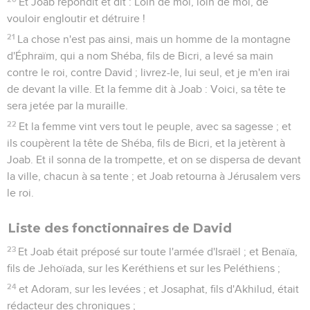
Et Joab répondit et dit : Loin de moi, loin de moi, de
vouloir engloutir et détruire !
21
La chose n'est pas ainsi, mais un homme de la montagne
d'Éphraïm, qui a nom Shéba, fils de Bicri, a levé sa main
contre le roi, contre David ; livrez-le, lui seul, et je m'en irai
de devant la ville. Et la femme dit à Joab : Voici, sa tête te
sera jetée par la muraille.
22
Et la femme vint vers tout le peuple, avec sa sagesse ; et
ils coupèrent la tête de Shéba, fils de Bicri, et la jetèrent à
Joab. Et il sonna de la trompette, et on se dispersa de devant
la ville, chacun à sa tente ; et Joab retourna à Jérusalem vers
le roi.
Liste des fonctionnaires de David
23
Et Joab était préposé sur toute l'armée d'Israël ; et Benaïa,
fils de Jehoïada, sur les Keréthiens et sur les Peléthiens ;
24
et Adoram, sur les levées ; et Josaphat, fils d'Akhilud, était
rédacteur des chroniques ;