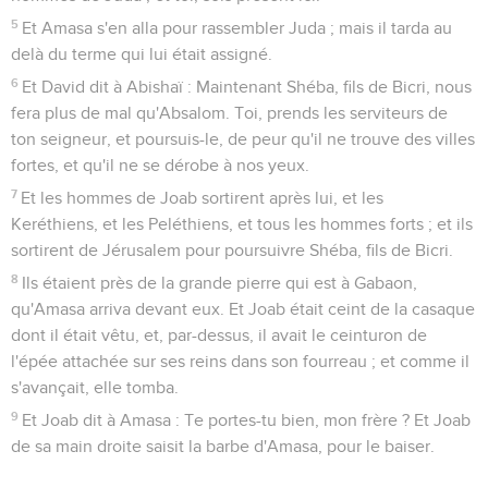
5
Et Amasa s'en alla pour rassembler Juda ; mais il tarda au
delà du terme qui lui était assigné.
6
Et David dit à Abishaï : Maintenant Shéba, fils de Bicri, nous
fera plus de mal qu'Absalom. Toi, prends les serviteurs de
ton seigneur, et poursuis-le, de peur qu'il ne trouve des villes
fortes, et qu'il ne se dérobe à nos yeux.
7
Et les hommes de Joab sortirent après lui, et les
Keréthiens, et les Peléthiens, et tous les hommes forts ; et ils
sortirent de Jérusalem pour poursuivre Shéba, fils de Bicri.
8
Ils étaient près de la grande pierre qui est à Gabaon,
qu'Amasa arriva devant eux. Et Joab était ceint de la casaque
dont il était vêtu, et, par-dessus, il avait le ceinturon de
l'épée attachée sur ses reins dans son fourreau ; et comme il
s'avançait, elle tomba.
9
Et Joab dit à Amasa : Te portes-tu bien, mon frère ? Et Joab
de sa main droite saisit la barbe d'Amasa, pour le baiser.