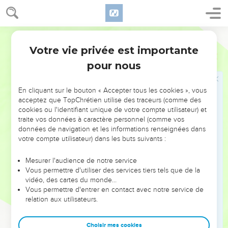
confession devant Ponce Pilate,
14
que tu gardes ce commandement, sans tache,
irrépréhensible, jusqu'à l'apparition de notre Seigneur Jésus
Darby
Christ,
Votre vie privée est importante
1 Timothée
6
15
laquelle le bienheureux et seul Souverain, le roi de ceux
pour nous
qui règnent et le seigneur de ceux qui dominent, montrera
au temps propre,
En cliquant sur le bouton « Accepter tous les cookies », vous
16
lui qui seul possède l'immortalité, qui habite la lumière
acceptez que TopChrétien utilise des traceurs (comme des
cookies ou l'identifiant unique de votre compte utilisateur) et
inaccessible, lequel aucun des hommes n'a vu, ni ne peut
traite vos données à caractère personnel (comme vos
voir, -auquel soit honneur et force éternelle ! Amen.
données de navigation et les informations renseignées dans
17
Ordonne à ceux qui sont riches dans le présent siècle,
votre compte utilisateur) dans les buts suivants :
qu'ils ne soient pas hautains et qu'ils ne mettent pas leur
Mesurer l'audience de notre service
confiance dans l'incertitude des richesses, mais dans le Dieu
Vous permettre d'utiliser des services tiers tels que de la
qui donne toutes choses richement pour en jouir ;
vidéo, des cartes du monde…
18
Vous permettre d'entrer en contact avec notre service de
qu'ils fassent du bien ; qu'ils soient riches en bonnes
relation aux utilisateurs.
oeuvres ; qu'ils soient prompts à donner,
19
libéraux, s'amassant comme trésor un bon fondement pour
Choisir mes cookies