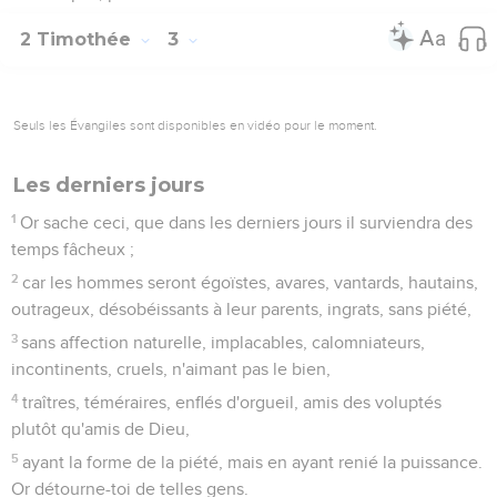
2 Timothée
3
Seuls les Évangiles sont disponibles en vidéo pour le moment.
Les derniers jours
1
Or sache ceci, que dans les derniers jours il surviendra des
temps fâcheux ;
2
car les hommes seront égoïstes, avares, vantards, hautains,
outrageux, désobéissants à leur parents, ingrats, sans piété,
3
sans affection naturelle, implacables, calomniateurs,
incontinents, cruels, n'aimant pas le bien,
4
traîtres, téméraires, enflés d'orgueil, amis des voluptés
plutôt qu'amis de Dieu,
5
ayant la forme de la piété, mais en ayant renié la puissance.
Or détourne-toi de telles gens.