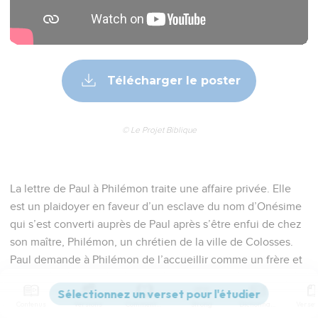
Télécharger le poster
© Le Projet Biblique
La lettre de Paul à Philémon traite une affaire privée. Elle
est un plaidoyer en faveur d’un esclave du nom d’Onésime
qui s’est converti auprès de Paul après s’être enfui de chez
son maître, Philémon, un chrétien de la ville de Colosses.
Paul demande à Philémon de l’accueillir comme un frère et
de lui pardonner.
Contenus
Versions
Commentaires
Strong
Dictionnaire
Paul écrit de prison, vers l’an 62, lors de sa première