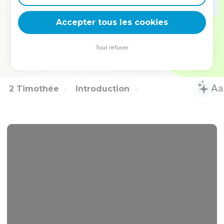
l'avenir, afin qu'ils saisissent ce qui est vraiment la vie.
20
O Timothée, garde ce qui t'a été confié, fuyant les
Accepter tous les cookies
discours vains et profanes et l'opposition de la connaissance
faussement ainsi nommée,
Tout refuser
21
de laquelle quelques-uns faisant profession, se sont
écartés de la foi. Que la grâce soit avec toi !
2 Timothée
Introduction