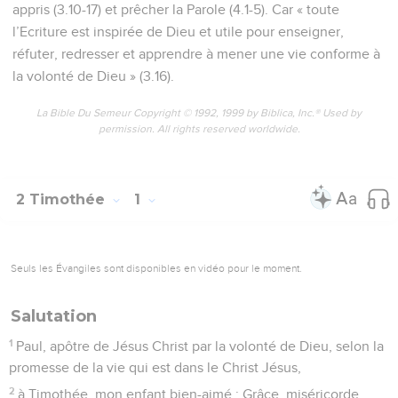
appris (3.10-17) et prêcher la Parole (4.1-5). Car « toute
l’Ecriture est inspirée de Dieu et utile pour enseigner,
réfuter, redresser et apprendre à mener une vie conforme à
la volonté de Dieu » (3.16).
La Bible Du Semeur Copyright © 1992, 1999 by Biblica, Inc.® Used by
permission. All rights reserved worldwide.
2 Timothée
1
Seuls les Évangiles sont disponibles en vidéo pour le moment.
Salutation
1
Paul, apôtre de Jésus Christ par la volonté de Dieu, selon la
promesse de la vie qui est dans le Christ Jésus,
2
à Timothée, mon enfant bien-aimé : Grâce, miséricorde,