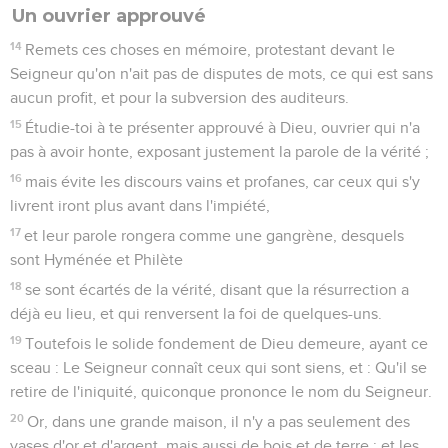
Un ouvrier approuvé
14
Remets ces choses en mémoire, protestant devant le
Seigneur qu'on n'ait pas de disputes de mots, ce qui est sans
aucun profit, et pour la subversion des auditeurs.
15
Étudie-toi à te présenter approuvé à Dieu, ouvrier qui n'a
pas à avoir honte, exposant justement la parole de la vérité ;
16
mais évite les discours vains et profanes, car ceux qui s'y
livrent iront plus avant dans l'impiété,
17
et leur parole rongera comme une gangrène, desquels
sont Hyménée et Philète
18
se sont écartés de la vérité, disant que la résurrection a
déjà eu lieu, et qui renversent la foi de quelques-uns.
19
Toutefois le solide fondement de Dieu demeure, ayant ce
sceau : Le Seigneur connaît ceux qui sont siens, et : Qu'il se
retire de l'iniquité, quiconque prononce le nom du Seigneur.
20
Or, dans une grande maison, il n'y a pas seulement des
vases d'or et d'argent, mais aussi de bois et de terre ; et les