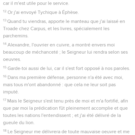
car il m'est utile pour le service.
12
Or j'ai envoyé Tychique à Éphèse.
13
Quand tu viendras, apporte le manteau que j'ai laissé en
Troade chez Carpus, et les livres, spécialement les
parchemins.
14
Alexandre, l'ouvrier en cuivre, a montré envers moi
beaucoup de méchanceté ; le Seigneur lui rendra selon ses
oeuvres.
15
Garde-toi aussi de lui, car il s'est fort opposé à nos paroles.
16
Dans ma première défense, personne n'a été avec moi,
mais tous m'ont abandonné : que cela ne leur soit pas
imputé.
17
Mais le Seigneur s'est tenu près de moi et m'a fortifié, afin
que par moi la prédication fût pleinement accomplie et que
toutes les nations l'entendissent ; et j'ai été délivré de la
gueule du lion.
18
Le Seigneur me délivrera de toute mauvaise oeuvre et me