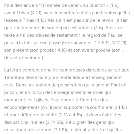
Paul demande à *Timothée de venir « au plus tôt » (4.9),
avant l’hiver (4.21), avec le manteau et les parchemins qu’il a
laissés à Troas (4.13). Mais il n’est pas sûr de le revoir : il sait
que « le moment de son départ est arrivé » (4.6). Aussi ce
texte a-t-il des allures de testament : le regard de Paul se
pose à la fois sur son passé (ses souvenirs : 1.5-6,11 ; 3.10-11),
son présent (son procès : 4.16) et son avenir proche (son «
départ » imminent).
La lettre contient donc de nombreuses directives sur ce que
Timothée devra faire pour rester fidèle à l’enseignement
reçu. Dans la situation de persécution qui a amené Paul en
prison, et en raison des enseignements erronés qui
menacent les Eglises, Paul donne à Timothée des
encouragements (ch. 1) pour supporter la souffrance (2.1-13)
et pour défendre la vérité (2.14 à 4.15) : il devra éviter les
discussions inutiles (2.14-26), s’éloigner des gens qui
enseignent des erreurs (3.1-19), rester attaché à ce qu’il a