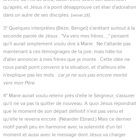
qu'après, et Jésus n'a point désapprouvé cet élan d'adoration
dans un autre de ses disciples. (
)
verset 28
3° Quelques interprètes (Bèze, Bengel) s'arrêtant surtout à la
seconde parole de Jésus : "Va vers mes frères...," pensent
qu'il aurait simplement voulu dire à Marie : Ne t'attarde pas
maintenant à ces témoignages de ta joie, mais hâte-toi
d'aller annoncer à mes frères que je monte...Cette idée ne
nous paraît point convenir à la situation, et d'ailleurs elle
n'explique pas les mots :
car je ne suis pas encore monté
vers mon Père
.
4° Marie aurait voulu retenir près d'elle le Seigneur, s'assurer
qu'il ne va pas la quitter de nouveau. A quoi Jésus répondrait
que le moment de son départ définitif n'est pas venu et
qu'elle le reverra encore. (Néander Ebrard.) Mais ce dernier
motif paraît peu en harmonie avec la solennité d'un tel
moment et aussi avec le message dont Jésus va charger