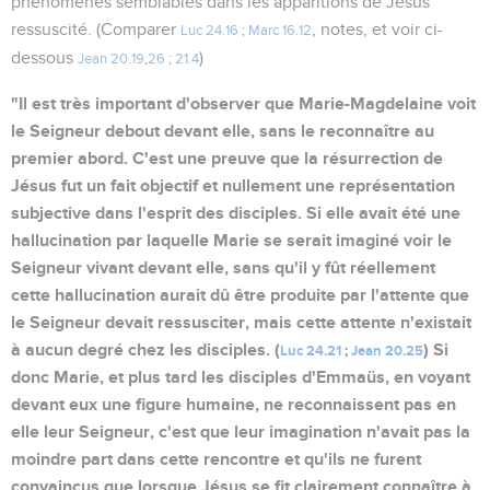
phénomènes semblables dans les apparitions de Jésus
ressuscité. (Comparer
, notes, et voir ci-
Luc 24.16
;
Marc 16.12
dessous
)
Jean 20.19
,
26
;
21.4
"Il est très important d'observer que Marie-Magdelaine voit
le Seigneur debout devant elle, sans le reconnaître au
premier abord. C'est une preuve que la résurrection de
Jésus fut un fait objectif et nullement une représentation
subjective dans l'esprit des disciples. Si elle avait été une
hallucination par laquelle Marie se serait imaginé voir le
Seigneur vivant devant elle, sans qu'il y fût réellement
cette hallucination aurait dû être produite par l'attente que
le Seigneur devait ressusciter, mais cette attente n'existait
à aucun degré chez les disciples. (
) Si
Luc 24.21
;
Jean 20.25
donc Marie, et plus tard les disciples d'Emmaüs, en voyant
devant eux une figure humaine, ne reconnaissent pas en
elle leur Seigneur, c'est que leur imagination n'avait pas la
moindre part dans cette rencontre et qu'ils ne furent
convaincus que lorsque Jésus se fit clairement connaître à