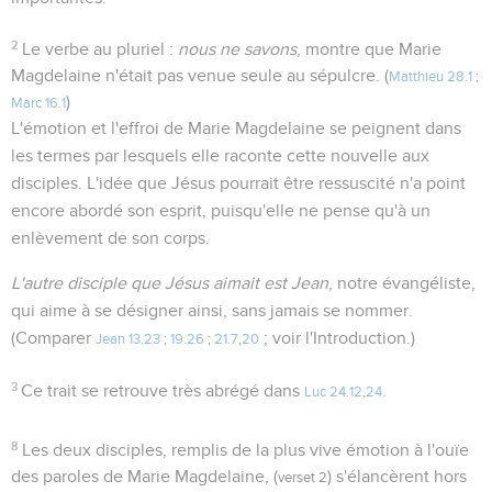
2
Le verbe au pluriel :
nous ne savons
, montre que Marie
Magdelaine n'était pas venue seule au sépulcre. (
Matthieu 28.1
;
)
Marc 16.1
L'émotion et l'effroi de Marie Magdelaine se peignent dans
les termes par lesquels elle raconte cette nouvelle aux
disciples. L'idée que Jésus pourrait être ressuscité n'a point
encore abordé son esprit, puisqu'elle ne pense qu'à un
enlèvement de son corps.
L'autre disciple que Jésus aimait est Jean
, notre évangéliste,
qui aime à se désigner ainsi, sans jamais se nommer.
(Comparer
; voir l'Introduction.)
Jean 13.23
;
19.26
;
21.7
,
20
3
Ce trait se retrouve très abrégé dans
.
Luc 24.12
,
24
8
Les deux disciples, remplis de la plus vive émotion à l'ouïe
des paroles de Marie Magdelaine, (
) s'élancèrent hors
verset 2