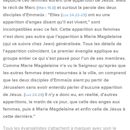
sépulcre ces femmes eurent une apparition de Jésus. Mais
le récit de Marc (
) et surtout la parole des deux
Marc 16.8
disciples d'Emmaüs : "Elles (
) ont eu une
Luc 24.22-23
apparition d'anges disant qu'il est vivant," sont
incompatibles avec ce fait. Cette apparition aux femmes
n'est donc pas autre que l'apparition à Marie Magdelaine
(qui va suivre chez Jean) généralisée. Tous les détails de
l'apparition coïncident. Le premier évangile applique au
groupe entier ce qui s'est passé pour l'un de ses membres.
Comme Marie Magdelaine n'a vu le Seigneur qu'après que
les autres femmes étant retournées à la ville, on comprend
que les deux disciples d'Emmaüs aient pu partir de
Jérusalem sans avoir entendu parler d'aucune apparition
de Jésus. (
) Il n'y a donc eu, en réalité, d'autres
Luc 24.24
apparitions, le matin de ce jour, que celle des anges aux
femmes, puis à Marie Magdelaine et enfin celle de Jésus à
cette dernière."
Tous les évangélistes s'attachent à marquer avec soin le