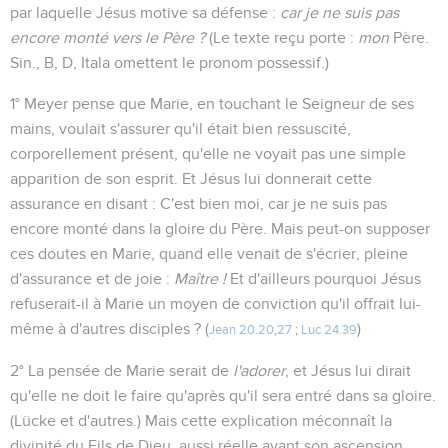
par laquelle Jésus motive sa défense :
car je ne suis pas
encore monté vers le Père ?
(Le texte reçu porte :
mon
Père.
Sin., B, D, Itala omettent le pronom possessif.)
1° Meyer pense que Marie, en touchant le Seigneur de ses
mains, voulait s'assurer qu'il était bien ressuscité,
corporellement présent, qu'elle ne voyait pas une simple
apparition de son esprit. Et Jésus lui donnerait cette
assurance en disant : C'est bien moi, car je ne suis pas
encore monté dans la gloire du Père. Mais peut-on supposer
ces doutes en Marie, quand elle venait de s'écrier, pleine
d'assurance et de joie :
Maître !
Et d'ailleurs pourquoi Jésus
refuserait-il à Marie un moyen de conviction qu'il offrait lui-
même à d'autres disciples ? (
)
Jean 20.20
,
27
;
Luc 24.39
2° La pensée de Marie serait de
l'adorer
, et Jésus lui dirait
qu'elle ne doit le faire qu'après qu'il sera entré dans sa gloire.
(Lücke et d'autres.) Mais cette explication méconnaît la
divinité du Fils de Dieu, aussi réelle avant son ascension