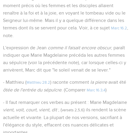
moment précis où les femmes et les disciples allaient
renaître à la foi et à la joie, en voyant le tombeau vide ou le
Seigneur lui-même. Mais il y a quelque différence dans les
termes dont ils se servent pour cela. Voir, à ce sujet
,
Marc 16.2
note.
L'expression de Jean
comme il faisait encore obscur
, paraît
indiquer que Marie Magdelaine précéda les autres femmes
au sépulcre (voir la précédente note), car lorsque celles-ci y
arrivèrent, Marc dit que "le soleil venait de se lever."
- Matthieu (
) raconte comment
la pierre
avait été
Matthieu 28.2
ôtée de l'entrée du sépulcre
. (Comparer
)
Marc 16.3,4
- Il faut remarquer ces verbes au présent : Marie Magdelaine
vient, voit, court, vient, dit
; (
) ils rendent la scène
versets 2,5,6
actuelle et vivante. La plupart de nos versions, sacrifiant à
l'élégance du style, effacent ces nuances délicates et
importantes.