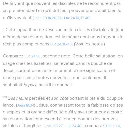
De là vient que souvent les disciples ne le reconnurent pas
au premier abord et qu'il dut leur prouver que c'était bien lui
qu'ils voyaient (
)
Jean 20.14
,
20
,
27
;
Luc 24.16
,
37-40
- Cette apparition de Jésus au milieu de ses disciples, le jour
même de sa résurrection, est la même dont nous trouvons le
récit plus complet dans
. (Voir les notes.)
Luc 24.36-48
Comparez
, seconde note. Cette belle salutation, en
Luc 24.36
usage chez les Israélites, se revêtait dans la bouche de
Jésus, surtout dans un tel moment, d'une signification et
d'une puissance toutes nouvelles ; non seulement il
souhaitait
la paix
, mais il la donnait.
20
Ses mains
percées et
son côté
portant la plaie du coup de
lance. (
) Jésus, connaissant toute la faiblesse de ses
Jean 19.34
disciples et la grande difficulté qu'il y avait pour eux à croire
sa résurrection condescend à leur en donner des preuves
visibles et tangibles (
; comparez
),
Jean 20.27
;
Luc 24.40
1Jean 1.1