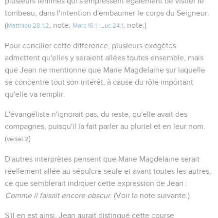
plusieurs femmes qui s'empressent également de visiter le
tombeau, dans l'intention d'embaumer le corps du Seigneur.
(
, note,
, note.)
Matthieu 28.1,2
Marc 16.1
;
Luc 24.1
Pour concilier cette différence, plusieurs exégètes
admettent qu'elles y seraient allées toutes ensemble, mais
que Jean ne mentionne que Marie Magdelaine sur laquelle
se concentre tout son intérêt, à cause du rôle important
qu'elle va remplir.
L'évangéliste n'ignorait pas, du reste, qu'elle avait des
compagnes, puisqu'il la fait parler au pluriel et en leur nom.
(
)
verset 2
D'autres interprètes pensent que Marie Magdelaine serait
réellement allée au sépulcre seule et avant toutes les autres,
ce que semblerait indiquer cette expression de Jean :
Comme il faisait encore obscur
. (Voir la note suivante.)
S'il en est ainsi, Jean aurait distingué cette course