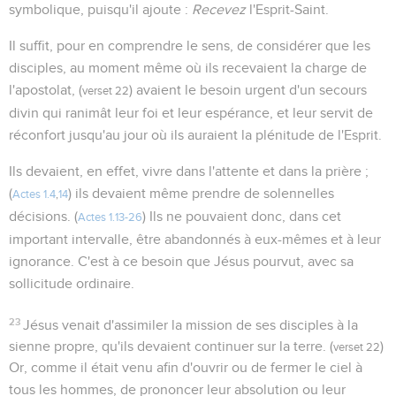
symbolique, puisqu'il ajoute :
Recevez
l'Esprit-Saint.
Il suffit, pour en comprendre le sens, de considérer que les
disciples, au moment même où ils recevaient la charge de
l'apostolat, (
) avaient le besoin urgent d'un secours
verset 22
divin qui ranimât leur foi et leur espérance, et leur servit de
réconfort jusqu'au jour où ils auraient la plénitude de l'Esprit.
Ils devaient, en effet, vivre dans l'attente et dans la prière ;
(
) ils devaient même prendre de solennelles
Actes 1.4
,
14
décisions. (
) Ils ne pouvaient donc, dans cet
Actes 1.13-26
important intervalle, être abandonnés à eux-mêmes et à leur
ignorance. C'est à ce besoin que Jésus pourvut, avec sa
sollicitude ordinaire.
23
Jésus venait d'assimiler la mission de ses disciples à la
sienne propre, qu'ils devaient continuer sur la terre. (
)
verset 22
Or, comme il était venu afin d'ouvrir ou de fermer le ciel à
tous les hommes, de prononcer leur absolution ou leur