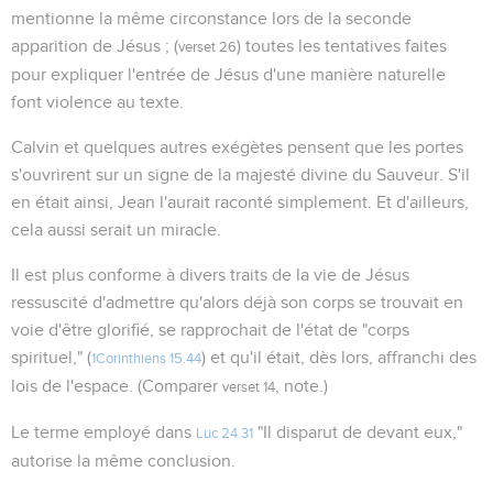
mentionne la même circonstance lors de la seconde
apparition de Jésus ; (
) toutes les tentatives faites
verset 26
pour expliquer l'entrée de Jésus d'une manière naturelle
font violence au texte.
Calvin et quelques autres exégètes pensent que les portes
s'ouvrirent sur un signe de la majesté divine du Sauveur. S'il
en était ainsi, Jean l'aurait raconté simplement. Et d'ailleurs,
cela aussi serait un miracle.
Il est plus conforme à divers traits de la vie de Jésus
ressuscité d'admettre qu'alors déjà son corps se trouvait en
voie d'être glorifié, se rapprochait de l'état de "corps
spirituel," (
) et qu'il était, dès lors, affranchi des
1Corinthiens 15.44
lois de l'espace. (Comparer
, note.)
verset 14
Le terme employé dans
"Il disparut de devant eux,"
Luc 24.31
autorise la même conclusion.