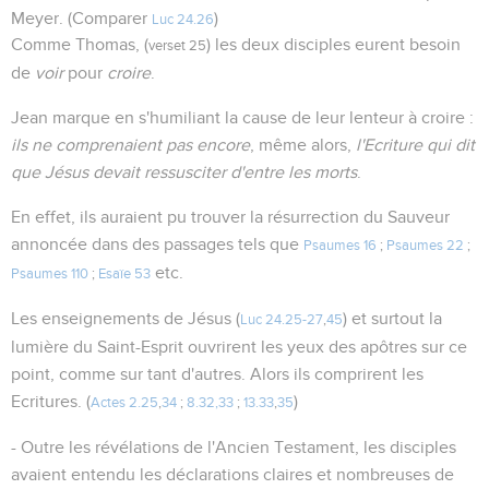
Meyer. (Comparer
)
Luc 24.26
Comme Thomas, (
) les deux disciples eurent besoin
verset 25
de
voir
pour
croire
.
Jean marque en s'humiliant la cause de leur lenteur à croire :
ils ne comprenaient pas encore
, même alors,
l'Ecriture qui dit
que Jésus devait ressusciter d'entre les morts
.
En effet, ils auraient pu trouver la résurrection du Sauveur
annoncée dans des passages tels que
Psaumes 16
;
Psaumes 22
;
etc.
Psaumes 110
;
Esaïe 53
Les enseignements de Jésus (
) et surtout la
Luc 24.25-27
,
45
lumière du Saint-Esprit ouvrirent les yeux des apôtres sur ce
point, comme sur tant d'autres. Alors ils comprirent les
Ecritures. (
)
Actes 2.25
,
34
;
8.32,33
;
13.33
,
35
- Outre les révélations de l'Ancien Testament, les disciples
avaient entendu les déclarations claires et nombreuses de