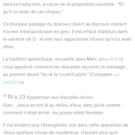
dans la traduction, à cause de la proposition suivante : "Et
qu'il
lui
avait dit ces choses."
Ce brusque passage du discours direct au discours indirect
n'a rien d'extraordinaire en grec. Il est effacé d'ailleurs dans
la variante de D : et elle
leur rapporta
les choses qu'il lui avait
dites.
La tradition apostolique, recueillie dans Marc, (
)
Marc 16.10,11
nous apprend comment les disciples reçurent ce message :
au premier abord "ils ne le crurent point." (Comparer
Luc
)
24.11
,
22-24
19
19 à 23
Apparrition aux disciples réunis.
Grec :
Jésus se tint là au milieu d'eux
, sans qu'ils vissent
comment il était entré,
les portes étant fermées
.
Il est évident que l'évangéliste voit dans cette apparition de
Jésus quelque chose de mystérieux, d'autant plus qu'il