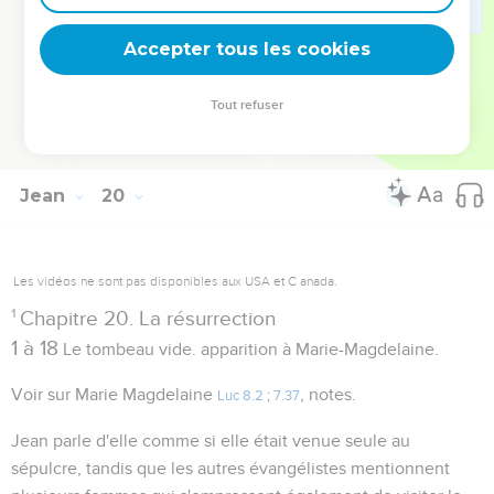
montrer dans sa victoire, par laquelle il a brisé les liens de la
Accepter tous les cookies
mort et mis en évidence la vie et l'immortalité.
Tout refuser
Autres ressources sur theotex.org, contact theotex@gmail.com
Jean
20
Les vidéos ne sont pas disponibles aux USA et C anada.
1
Chapitre 20. La résurrection
1 à 18
Le tombeau vide. apparition à Marie-Magdelaine.
Voir sur Marie Magdelaine
, notes.
Luc 8.2
;
7.37
Jean parle d'elle comme si elle était venue seule au
sépulcre, tandis que les autres évangélistes mentionnent