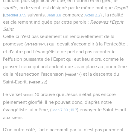
d'autant plus significative que, en hébreu et en grec, le
souffle
, ou le vent, est désigné par le même mot que
l'esprit
(
suivants,
comparez
) ; la réalité
Ezéchiel 37.5
Jean 3.8
Actes 2.2
est clairement indiquée par cette parole :
Recevez l'Esprit
Saint
.
Celle-ci n'est pas seulement un renouvellement de la
promesse (
) qui devait s'accomplir à la Pentecôte ;
versets 14-16
et d'autre part l'évangéliste ne prétend pas raconter ici
l'effusion puissante de l'Esprit qui eut lieu alors, comme le
pensent ceux qui prétendent que Jean place au jour même
de la résurrection l'ascension (
) et la descente du
verset 17
Saint-Esprit. (
)
verset 22
Le verset
prouve que Jésus n'était pas encore
verset 20
pleinement glorifié. Il ne pouvait donc, d'après notre
évangéliste lui même, (
) envoyer le Saint Esprit
Jean 7.39
;
16.7
aux siens.
D'un autre côté, l'acte accompli par lui n'est pas purement