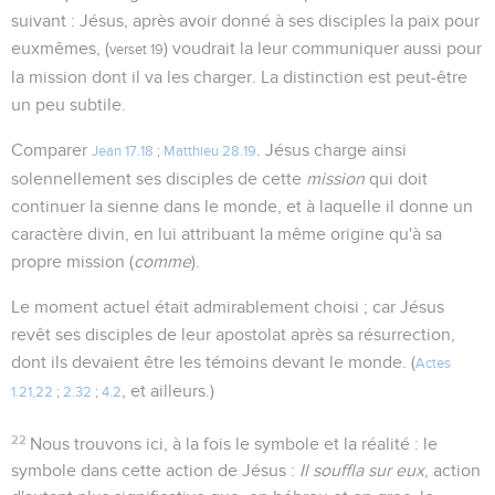
suivant : Jésus, après avoir donné à ses disciples la paix pour
euxmêmes, (
) voudrait la leur communiquer aussi pour
verset 19
la mission dont il va les charger. La distinction est peut-être
un peu subtile.
Comparer
. Jésus charge ainsi
Jean 17.18
;
Matthieu 28.19
solennellement ses disciples de cette
mission
qui doit
continuer la sienne dans le monde, et à laquelle il donne un
caractère divin, en lui attribuant la même origine qu'à sa
propre mission (
comme
).
Le moment actuel était admirablement choisi ; car Jésus
revêt ses disciples de leur apostolat après sa résurrection,
dont ils devaient être les témoins devant le monde. (
Actes
, et ailleurs.)
1.21,22
;
2.32
;
4.2
22
Nous trouvons ici, à la fois le symbole et la réalité : le
symbole dans cette action de Jésus :
Il souffla sur eux
, action