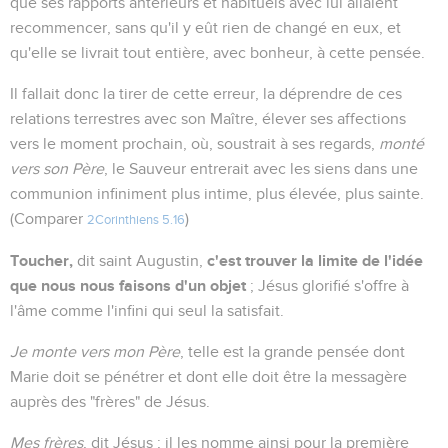
que ses rapports antérieurs et habituels avec lui allaient
recommencer, sans qu'il y eût rien de changé en eux, et
qu'elle se livrait tout entière, avec bonheur, à cette pensée.
Il fallait donc la tirer de cette erreur, la déprendre de ces
relations terrestres avec son Maître, élever ses affections
vers le moment prochain, où, soustrait à ses regards,
monté
vers son Père
, le Sauveur entrerait avec les siens dans une
communion infiniment plus intime, plus élevée, plus sainte.
(Comparer
)
2Corinthiens 5.16
Toucher,
c'est trouver la limite de l'idée
dit saint Augustin,
que nous nous faisons d'un objet
; Jésus glorifié s'offre à
l'âme comme l'infini qui seul la satisfait.
Je monte vers mon Père
, telle est la grande pensée dont
Marie doit se pénétrer et dont elle doit être la messagère
auprès des "frères" de Jésus.
Mes frères
, dit Jésus ; il les nomme ainsi pour la première