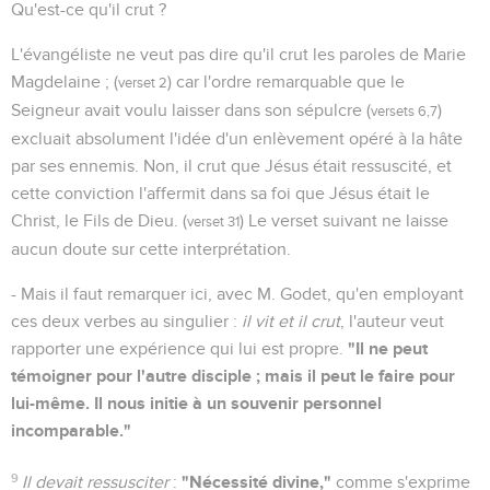
Qu'est-ce qu'il crut ?
L'évangéliste ne veut pas dire qu'il crut les paroles de Marie
Magdelaine ; (
) car l'ordre remarquable que le
verset 2
Seigneur avait voulu laisser dans son sépulcre (
)
versets 6,7
excluait absolument l'idée d'un enlèvement opéré à la hâte
par ses ennemis. Non, il crut que Jésus était ressuscité, et
cette conviction l'affermit dans sa foi que Jésus était le
Christ, le Fils de Dieu. (
) Le verset suivant ne laisse
verset 31
aucun doute sur cette interprétation.
- Mais il faut remarquer ici, avec M. Godet, qu'en employant
ces deux verbes au singulier :
il vit et il crut
, l'auteur veut
"Il ne peut
rapporter une expérience qui lui est propre.
témoigner pour l'autre disciple ; mais il peut le faire pour
lui-même. Il nous initie à un souvenir personnel
incomparable."
9
"Nécessité divine,"
Il devait ressusciter
:
comme s'exprime