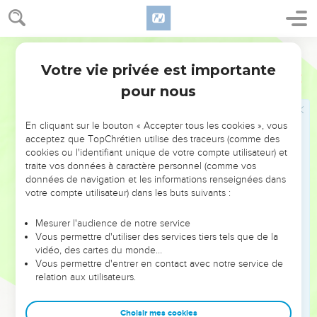
d'honorer d'autant plus le Sauveur, mais ils tiennent à
montrer par là qu'il n'eut aucun contact avec des morts, ce
Bible annotée
qui, aux yeux des Juifs, eût été une souillure.
Votre vie privée est importante
Jean
19
Faut-il ajouter, avec quelques exégètes, que, lorsque ce
pour nous
tombeau fut trouvé vide, il ne put y avoir aucun doute sur la
résurrection de Jésus ?
En cliquant sur le bouton « Accepter tous les cookies », vous
acceptez que TopChrétien utilise des traceurs (comme des
42
Le but de ce verset est de montrer la hâte avec laquelle
cookies ou l'identifiant unique de votre compte utilisateur) et
Joseph et Nicodème remplirent leur saint devoir,
à cause de
traite vos données à caractère personnel (comme vos
données de navigation et les informations renseignées dans
la préparation
, parce qu'on était au vendredi soir et que le
votre compte utilisateur) dans les buts suivants :
sabbat allait commencer.
- Ce sabbat fut véritablement pour Jésus le grand sabbat,
Mesurer l'audience de notre service
(
) le jour de son
repos
. Ses membres fatigués et
verset 31
Vous permettre d'utiliser des services tiers tels que de la
vidéo, des cartes du monde…
meurtris trouvèrent enfin ce repos dans la tombe qu'il a
Vous permettre d'entrer en contact avec notre service de
sanctifiée pour ceux qui l'aiment, comme il avait sanctifié
relation aux utilisateurs.
leur vie par sa vie, par ses souffrances, par sa mort.
Choisir mes cookies
Il ne reste plus maintenant à l'évangéliste qu'à nous le