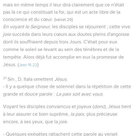
mais en même temps il leur dira clairement que ce n'était
pas là ce qui constituait la foi, qui est un acte libre de la
conscience et du cœur. (
)
verset 29
En voyant le Seigneur
, les disciples se réjouirent ; cette vive
joie
succéda dans leurs cœurs aux doutes pleins d'angoisse
dont ils souffraient depuis trois Jours. C'était pour eux
comme le soleil se levant au sein des ténèbres et de la
tempête. Alors déjà fut accomplie en eux la promesse de
Jésus. (
)
Jean 16.22
21
Sin., D, Itala omettent
Jésus
.
- Il y a quelque chose de solennel dans la répétition de cette
grande et douce parole :
La paix soit avec vous
.
Voyant les disciples convaincus et joyeux (
donc
), Jésus tient
à leur assurer ce bien suprême,
la paix
, plus précieuse
encore, à ses yeux, que la joie.
- Quelques exégètes rattachent cette parole au verset