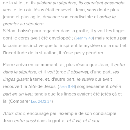
de la ville ; et ils
allaient au sépulcre, ils couraient ensemble
vers le lieu où Jésus était enseveli. Jean, sans doute plus
jeune et plus agile, devance son condisciple et
arrive le
premier au sépulcre
.
S'étant baissé pour regarder dans la grotte, il y voit les linges
dont le corps avait été enveloppé ; (
) mais retenu par
Jean 19.40
la crainte instinctive que lui inspirent le mystère de la mort et
l'incertitude de la situation, il n'ose pas y pénétrer.
Pierre arriva en ce moment, et, plus résolu que Jean, il
entra
dans le sépulcre
, et il
voit
(grec
il observe
), d'une part,
les
linges gisant
à terre, et, d'autre part,
le suaire
qui avait
recouvert la
tête
de Jésus, (
) soigneusement
plié à
Jean 11.44
part en un lieu
, tandis que les linges avaient été jetés çà et
là. (Comparer
)
Luc 24.12
,
24
Alors donc
, encouragé par l'exemple de son condisciple,
Jean
entra aussi
dans la grotte,
et il vit, et il crut
.