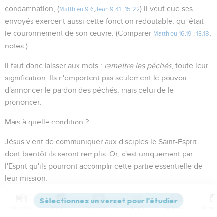
condamnation, (
) il veut que ses
Matthieu 9.6
,
Jean 9.41
;
15.22
envoyés exercent aussi cette fonction redoutable, qui était
le couronnement de son œuvre. (Comparer
,
Matthieu 16.19
;
18.18
notes.)
Il faut donc laisser aux mots :
remettre les péchés
, toute leur
signification. Ils n'emportent pas seulement le pouvoir
d'annoncer le pardon des péchés, mais celui de le
prononcer.
Mais à quelle condition ?
Jésus vient de communiquer aux disciples le Saint-Esprit
dont bientôt ils seront remplis. Or, c'est uniquement par
l'Esprit qu'ils pourront accomplir cette partie essentielle de
leur mission.
L'Esprit en sera le principe, la force qui s'y manifestera. Cette
Contenus
Versions
Commentaires
Strong
Dictionnaire
activité ne sera donc pas le privilège des seuls apôtres ou de