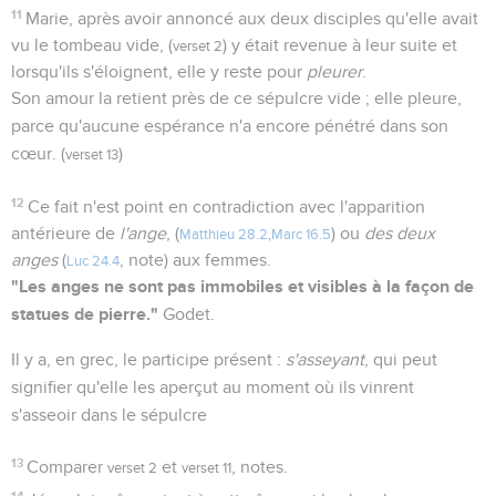
11
Marie, après avoir annoncé aux deux disciples qu'elle avait
vu le tombeau vide, (
) y était revenue à leur suite et
verset 2
lorsqu'ils s'éloignent, elle y reste pour
pleurer
.
Son amour la retient près de ce sépulcre vide ; elle pleure,
parce qu'aucune espérance n'a encore pénétré dans son
cœur. (
)
verset 13
12
Ce fait n'est point en contradiction avec l'apparition
antérieure de
l'ange
, (
) ou
des deux
Matthieu 28.2
,
Marc 16.5
anges
(
, note) aux femmes.
Luc 24.4
"Les anges ne sont pas immobiles et visibles à la façon de
statues de pierre."
Godet.
Il y a, en grec, le participe présent :
s'asseyant
, qui peut
signifier qu'elle les aperçut au moment où ils vinrent
s'asseoir dans le sépulcre
13
Comparer
et
, notes.
verset 2
verset 11
14