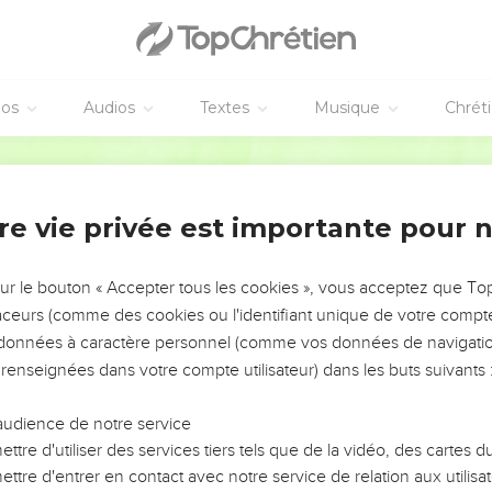
éos
Audios
Textes
Musique
Chrét
re vie privée est importante pour 
NEMENT DE L’ANNÉE !
ÉVITER LES VOTRES ?
sur le bouton « Accepter tous les cookies », vous acceptez que T
traceurs (comme des cookies ou l'identifiant unique de votre compte 
tes, leur impact, leur foi ou leur vision. Mais on voit
s données à caractère personnel (comme vos données de navigatio
fficiles qu'ils ont traversés, alors même que ce sont
 renseignées dans votre compte utilisateur) dans les buts suivants 
audience de notre service
s, et responsables reviennent sur les erreurs
 avancer avec plus de sagesse afin que leurs erreurs
ttre d'utiliser des services tiers tels que de la vidéo, des cartes
un ministère, une équipe, un groupe ou une famille,
ttre d'entrer en contact avec notre service de relation aux utilisat