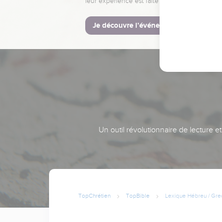
leur expérience est faite pour vous.
Je découvre l’événement
Un outil révolutionnaire de lecture e
TopChrétien
TopBible
Lexique Hébreu / Gre