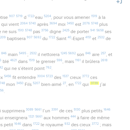
907
5719
1722
5204
1519
tise
d
’eau
, pour vous amener
à la
2064
5740
3694
3450
2076
5748
 qui vient
après
moi
est
plus
1510
5748
3756
2425
941
5658
je ne suis
pas
digne
de porter
ses
5209
907
5692
1722
40
4151
2532
baptisera
du
Saint
-Esprit
et
de
846
5495
2532
1245
5692
846
257
a
main
;
il nettoiera
son
aire
, et
6
4621
1519
596
1161
2618
blé
dans
le grenier
, mais
il brûlera
42
762
qui ne s’éteint point
.
5456
3004
5723
1537
3772
ix
fit entendre
des
cieux
ces
748
3450
5207
27
1722
3739
mon
Fils
bien-aimé
, en
qui
j’ai
656
.
3089
5661
3391
5130
1646
i supprimera
l’un
de ces
plus petits
1321
5661
444
ui enseignera
aux hommes
à faire de même
1646
1722
932
3772
us petit
dans
le royaume
des cieux
; mais