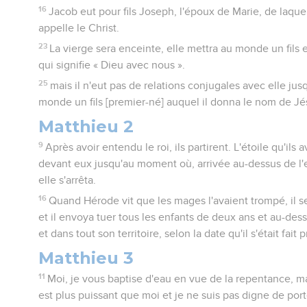
16
Jacob eut pour fils Joseph, l'époux de Marie, de laque
appelle le Christ.
23
La vierge sera enceinte, elle mettra au monde un fils
qui signifie « Dieu avec nous ».
25
mais il n'eut pas de relations conjugales avec elle jusq
monde un fils [premier-né] auquel il donna le nom de Jé
Matthieu 2
9
Après avoir entendu le roi, ils partirent. L'étoile qu'ils 
devant eux jusqu'au moment où, arrivée au-dessus de l'en
elle s'arrêta.
16
Quand Hérode vit que les mages l'avaient trompé, il s
et il envoya tuer tous les enfants de deux ans et au-de
et dans tout son territoire, selon la date qu'il s'était fait
Matthieu 3
11
Moi, je vous baptise d'eau en vue de la repentance, ma
est plus puissant que moi et je ne suis pas digne de porte