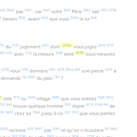
666
5686
3361
1063
5216
3962
1492
5758
pas
; car
votre
Père
sait
9
5532
4253
5209
846
besoin
, avant
que vous
le lui
701
1722
2917
3739
2919
5719
du
jugement
dont
vous jugez
,
488
5701
1722
3358
3739
avec
la mesure
dont
vous mesurez
6
5748
5216
3361
1929
5692
846
3037
vous
donnera
une pierre
à
154
5661
740
lui demande
du pain
?
9
4172
2228
2968
1525
5632
ville
ou
village
que vous entriez
,
722
846
5101
2076
5748
514
trouve quelque homme
digne
de
306
5657
2546
302
2193
chez lui
jusqu’à ce
que vous partiez
5209
1209
5667
3362
191
5661
recevra
pas
et qu’on n’écoutera
1831
5740
1565
3614
2228