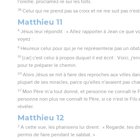
l'oreille, proclamez-le sur les toits.
38
Celui qui ne prend pas sa croix et ne me suit pas n'es
Matthieu 11
4
Jésus leur répondit : « Allez rapporter à Jean ce que 
voyez :
6
Heureux celui pour qui je ne représenterai pas un obsta
10
[car] c'est celui à propos duquel il est écrit : Voici, 
pour te préparer le chemin.
20
Alors Jésus se mit à faire des reproches aux villes dan
plupart de ses miracles, parce qu'elles n'avaient pas cha
27
Mon Père m’a tout donné, et personne ne connaît le Fils
personne non plus ne connaît le Père, si ce n'est le Fils et
révéler.
Matthieu 12
2
A cette vue, les pharisiens lui dirent : « Regarde, tes di
permis de faire pendant le sabbat. »