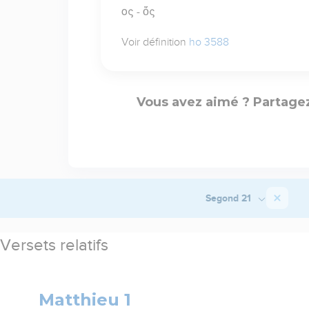
ος - ὅς
Voir définition
ho 3588
Vous avez aimé ? Partagez
Segond 21
Versets relatifs
Matthieu 1