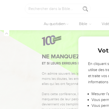
Au quotidien
Bible
Vid
Vot
NE MANQUEZ PAS L’ÉVÉ
ET SI LEURS ERREURS POUVAIENT VOUS 
En cliquant 
utilise des 
On admire souvent les leaders pour leurs réussi
et traite vo
moins les doutes, les erreurs et les saisons di
informations
elles qui les ont façonnés.
Mesurer l'
Dans cette conférence, leaders, entrepreneur
marquantes de leur parcours et les clés pour
Vous perme
deviennent vos tremplins. Que vous guidiez 
Vous perme