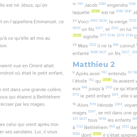
16
1161
2384
1080
lle est né Jésus, qu’on
Jacob
engendra
3739
1080
5681
laquelle
est né
J
23
2400
5628
3933
 et on l’appellera Emmanuel, ce
Voici
, la vierge
5695
5207
2532
84
un fils
, et
on lui
3739
3177
5746
2076
5748
signifie
D
u'à ce qu'elle ait mis au
25
2532
846
sus.
Mais
il ne la
connut
5088
5627
5207
25
enfanté
un fils
,
Matthieu 2
avaient vue en Orient allait
droit où était le petit enfant,
9
1161
191
5
Après avoir
entendu
792
3739
l’étoile
qu
’ils avaient
846
2193
eux
jusqu’à
ce qu’étant
e mit dans une grande colère,
5713
3813
le petit enfant
, elle s’
ssous qui étaient à Bethléhem
 préciser par les mages.
16
5119
2264
Alors
Hérode
, voya
3097
mages
, se mit dans une 
337
5627
3956
38
tous
les enfants
is celui qui vient après moi
1722
965
2532
à
Bethléhem
et
da
r ses sandales. Lui, il vous
5550
3739
dont
il s’était soig