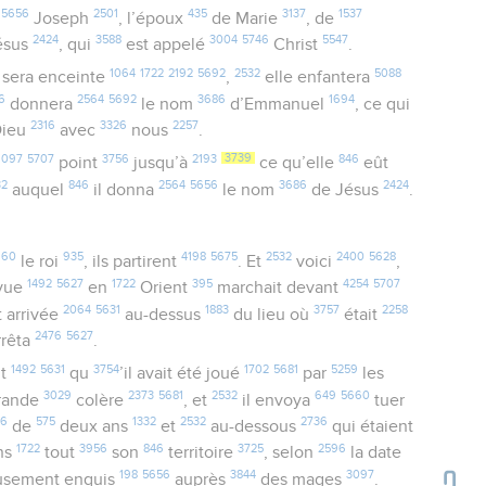
5656
2501
435
3137
1537
Joseph
, l’époux
de Marie
, de
2424
3588
3004
5746
5547
ésus
, qui
est appelé
Christ
.
1064
1722
2192
5692
2532
5088
sera enceinte
,
elle enfantera
6
2564
5692
3686
1694
donnera
le nom
d’Emmanuel
, ce qui
2316
3326
2257
ieu
avec
nous
.
1097
5707
3756
2193
3739
846
point
jusqu’à
ce qu’elle
eût
32
846
2564
5656
3686
2424
auquel
il donna
le nom
de Jésus
.
660
935
4198
5675
2532
2400
5628
le roi
, ils partirent
. Et
voici
,
1492
5627
1722
395
4254
5707
 vue
en
Orient
marchait devant
2064
5631
1883
3757
2258
 arrivée
au-dessus
du lieu où
était
2476
5627
arrêta
.
1492
5631
3754
1702
5681
5259
nt
qu
’il avait été joué
par
les
3029
2373
5681
2532
649
5660
grande
colère
, et
il envoya
tuer
16
575
1332
2532
2736
de
deux ans
et
au-dessous
qui étaient
1722
3956
846
3725
2596
ns
tout
son
territoire
, selon
la date
198
5656
3844
3097
neusement enquis
auprès
des mages
.