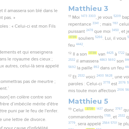
Matthieu 3
 et il amassera son blé dans le
11
1473
3303
5209
Moi
, je vous
bap
nt pas. »
3341
1161
repentance
; mais
celui
les : « Celui-ci est mon Fils
2478
3450
puissant
que moi
, et 
3739
5266
souliers
. Lui, il vous
4442
feu
.
ndements et qui enseignera
12
3739
4425
1722
Il a son
van
à
l
ans le royaume des cieux ;
2532
4863
5692
84
il amassera
son
ux autres, celui-là sera appelé
5692
892
44
la paille
dans un feu
17
2532
2400
5628
Et
voici
, une vo
e commettras pas de meurtre ;
3778
2076
5
paroles : Celui-ci
est
ent.’
2106
5
mis toute mon affection
ison] en colère contre son
Matthieu 5
frère d’imbécile mérite d'être
19
3739
1437
3767
Celui
donc
qu
être puni par le feu de l'enfer.
1785
2532
commandements
, et
q
e une lettre de divorce.
3779
2564
5701
, sera appelé
le pl
f pour cause d'infidélité,