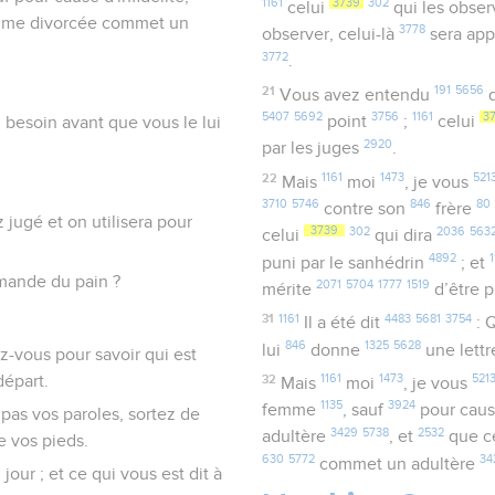
1161
3739
302
celui
qui les obse
femme divorcée commet un
3778
observer, celui-là
sera ap
3772
.
21
191
5656
Vous avez entendu
5407
5692
3756
1161
3
point
;
celui
z besoin avant que vous le lui
2920
par les juges
.
22
1161
1473
521
Mais
moi
, je vous
3710
5746
846
80
contre son
frère
jugé et on utilisera pour
3739
302
2036
563
celui
qui dira
4892
puni par le sanhédrin
; et
demande du pain ?
2071
5704
1777
1519
mérite
d’être p
31
1161
4483
5681
3754
Il a été dit
: 
846
1325
5628
lui
donne
une lettr
z-vous pour savoir qui est
départ.
32
1161
1473
521
Mais
moi
, je vous
1135
3924
femme
, sauf
pour cau
 pas vos paroles, sortez de
3429
5738
2532
adultère
, et
que c
e vos pieds.
630
5772
34
commet un adultère
jour ; et ce qui vous est dit à