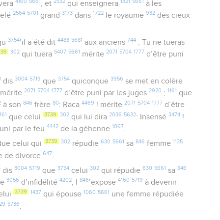
4160
5661
2532
1321
5661
rvera
, et
qui enseignera
à les
2564
5701
3173
1722
932
pelé
grand
dans
le royaume
des cieux
3754
4483
5681
744
qu
’il a été dit
aux anciens
: Tu ne tueras
739
302
5407
5661
2071
5704
1777
qui tuera
mérite
d’être puni
3
3004
5719
3754
3956
dis
que
quiconque
se met en colère
2071
5704
1777
2920
1161
mérite
d’être puni par les juges
;
que
2
846
80
4469
2071
5704
1777
à son
frère
: Raca
! mérite
d’être
1161
3739
302
2036
5632
3474
que celui
qui lui dira
: Insensé
!
4442
1067
uni par le feu
de la géhenne
.
3739
302
630
5661
846
1135
Que celui qui
répudie
sa
femme
647
e de divorce
.
3
3004
5719
3754
302
630
5661
846
dis
que
celui
qui répudie
sa
3056
4202
846
4160
5719
se
d’infidélité
, l
’expose
à devenir
3739
1437
1060
5661
elui
qui épouse
une femme répudiée
29
5736
.