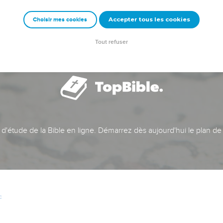
Accepter tous les cookies
Choisir mes cookies
Tout refuser
t d'étude de la Bible en ligne. Démarrez dès aujourd'hui le plan de
c