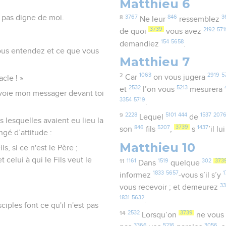
Matthieu 6
t pas digne de moi.
8
3767
846
3
Ne leur
ressemblez
3739
2192
571
de quoi
vous avez
154
5658
demandiez
.
vous entendez et ce que vous
Matthieu 7
2
1063
2919
5
Car
on vous jugera
cle ! »
2532
5213
et
l’on vous
mesurera
j'envoie mon messager devant toi
3354
5719
.
9
2228
5101
444
1537
207
Lequel
de
s lesquelles avaient eu lieu la
846
5207
3739
1437
son
fils
,
s
’il 
ngé d’attitude :
Matthieu 10
, si ce n'est le Père ;
 celui à qui le Fils veut le
11
1161
1519
302
373
Dans
quelque
1833
5657
1
informez
-vous s’il s’y
3
vous recevoir ; et demeurez
1831
5632
.
sciples font ce qu'il n'est pas
14
2532
3739
Lorsqu’on
ne vous
3366
5216
3056