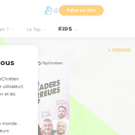
Faire un don
ien ?
Le Top
FERMER
nous
opChrétien
utilisateur)
n et les
:
 du monde…
eurs.