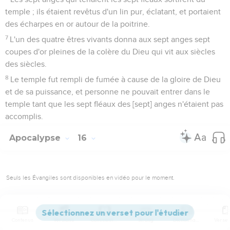
temple ; ils étaient revêtus d'un lin pur, éclatant, et portaient
des écharpes en or autour de la poitrine.
7
L'un des quatre êtres vivants donna aux sept anges sept
coupes d'or pleines de la colère du Dieu qui vit aux siècles
des siècles.
8
Le temple fut rempli de fumée à cause de la gloire de Dieu
et de sa puissance, et personne ne pouvait entrer dans le
temple tant que les sept fléaux des [sept] anges n'étaient pas
accomplis.
Apocalypse
16
Seuls les Évangiles sont disponibles en vidéo pour le moment.
Les coupes de la colère de Dieu
Contenus
Versions
Commentaires
Strong
Dictionnaire
1
Puis j'entendis une voix forte qui venait du temple et disait