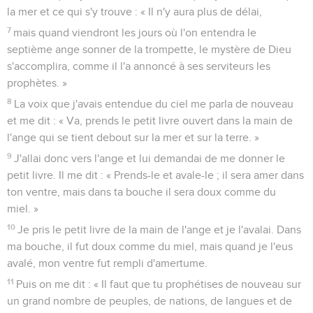
la mer et ce qui s'y trouve : « Il n'y aura plus de délai,
7
mais quand viendront les jours où l'on entendra le
septième ange sonner de la trompette, le mystère de Dieu
s'accomplira, comme il l'a annoncé à ses serviteurs les
prophètes. »
8
La voix que j'avais entendue du ciel me parla de nouveau
et me dit : « Va, prends le petit livre ouvert dans la main de
l'ange qui se tient debout sur la mer et sur la terre. »
9
J'allai donc vers l'ange et lui demandai de me donner le
petit livre. Il me dit : « Prends-le et avale-le ; il sera amer dans
ton ventre, mais dans ta bouche il sera doux comme du
miel. »
10
Je pris le petit livre de la main de l'ange et je l'avalai. Dans
ma bouche, il fut doux comme du miel, mais quand je l'eus
avalé, mon ventre fut rempli d'amertume.
11
Puis on me dit : « Il faut que tu prophétises de nouveau sur
un grand nombre de peuples, de nations, de langues et de