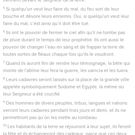
5
Si quelqu'un veut leur faire du mal, du feu sort de leur
bouche et dévore leurs ennemis. Oui, si quelqu'un veut leur
faire du mal, c’est ainsi qu’il doit être tué.
6
Ils ont le pouvoir de fermer le ciel afin qu'il ne tombe pas
de pluie durant le temps de leur prophétie. Ils ont aussi le
pouvoir de changer l’eau en sang et de frapper la terre de
toutes sortes de fléaux chaque fois qu'ils le voudront.
7
Quand ils auront fini de rendre leur témoignage, la bête qui
monte de l'abîme leur fera la guerre, les vaincra et les tuera.
8
Leurs cadavres seront laissés sur la place de la grande ville
appelée symboliquement Sodome et Egypte, là même où
leur Seigneur a été crucifié.
9
Des hommes de divers peuples, tribus, langues et nations
verront leurs cadavres pendant trois jours et demi, et ils ne
permettront pas qu’on les mette au tombeau.
10
Les habitants de la terre se réjouiront à leur sujet, ils feront
la fête et ils échangeront des cadeaux, parce que ces deux