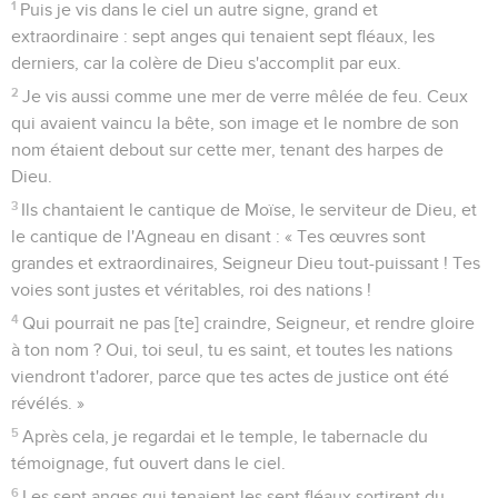
1
Puis je vis dans le ciel un autre signe, grand et
extraordinaire : sept anges qui tenaient sept fléaux, les
derniers, car la colère de Dieu s'accomplit par eux.
2
Je vis aussi comme une mer de verre mêlée de feu. Ceux
qui avaient vaincu la bête, son image et le nombre de son
nom étaient debout sur cette mer, tenant des harpes de
Dieu.
3
Ils chantaient le cantique de Moïse, le serviteur de Dieu, et
le cantique de l'Agneau en disant : « Tes œuvres sont
grandes et extraordinaires, Seigneur Dieu tout-puissant ! Tes
voies sont justes et véritables, roi des nations !
4
Qui pourrait ne pas [te] craindre, Seigneur, et rendre gloire
à ton nom ? Oui, toi seul, tu es saint, et toutes les nations
viendront t'adorer, parce que tes actes de justice ont été
révélés. »
5
Après cela, je regardai et le temple, le tabernacle du
témoignage, fut ouvert dans le ciel.
6
Les sept anges qui tenaient les sept fléaux sortirent du