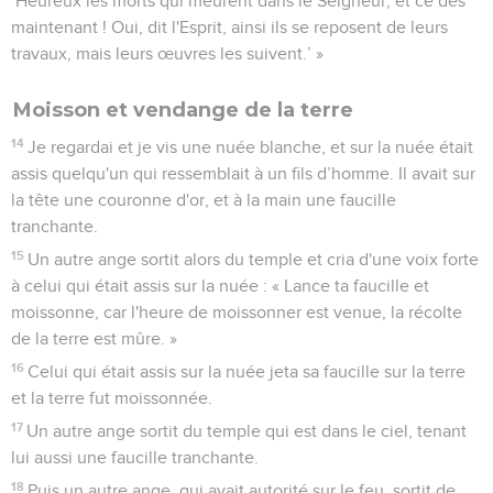
‘Heureux les morts qui meurent dans le Seigneur, et ce dès
maintenant ! Oui, dit l'Esprit, ainsi ils se reposent de leurs
travaux, mais leurs œuvres les suivent.’ »
Moisson et vendange de la terre
14
Je regardai et je vis une nuée blanche, et sur la nuée était
assis quelqu'un qui ressemblait à un fils d’homme. Il avait sur
la tête une couronne d'or, et à la main une faucille
tranchante.
15
Un autre ange sortit alors du temple et cria d'une voix forte
à celui qui était assis sur la nuée : « Lance ta faucille et
moissonne, car l'heure de moissonner est venue, la récolte
de la terre est mûre. »
16
Celui qui était assis sur la nuée jeta sa faucille sur la terre
et la terre fut moissonnée.
17
Un autre ange sortit du temple qui est dans le ciel, tenant
lui aussi une faucille tranchante.
18
Puis un autre ange, qui avait autorité sur le feu, sortit de