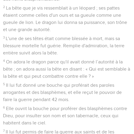
2
La bête que je vis ressemblait à un léopard ; ses pattes
étaient comme celles d'un ours et sa gueule comme une
gueule de lion. Le dragon lui donna sa puissance, son trône
et une grande autorité.
3
L'une de ses têtes était comme blessée à mort, mais sa
blessure mortelle fut guérie. Remplie d'admiration, la terre
entière suivit alors la bête.
4
On adora le dragon parce qu'il avait donné l’autorité à la
bête ; on adora aussi la bête en disant : « Qui est semblable à
la bête et qui peut combattre contre elle ? »
5
Il lui fut donné une bouche qui proférait des paroles
arrogantes et des blasphèmes, et elle reçut le pouvoir de
faire la guerre pendant 42 mois.
6
Elle ouvrit la bouche pour proférer des blasphèmes contre
Dieu, pour insulter son nom et son tabernacle, ceux qui
habitent dans le ciel.
7
Il lui fut permis de faire la guerre aux saints et de les