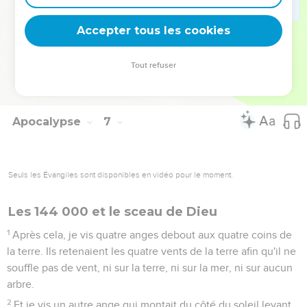
montagnes.
16
Et ils disaient aux montagnes et aux rochers : « Tombez
Accepter tous les cookies
sur nous et cachez-nous loin de celui qui est assis sur le
trône et loin de la colère de l'Agneau.
Tout refuser
17
En effet, le grand jour de sa colère est venu, et qui peut
résister ? »
Apocalypse
7
Seuls les Évangiles sont disponibles en vidéo pour le moment.
Les 144 000 et le sceau de Dieu
1
Après cela, je vis quatre anges debout aux quatre coins de
la terre. Ils retenaient les quatre vents de la terre afin qu'il ne
souffle pas de vent, ni sur la terre, ni sur la mer, ni sur aucun
arbre.
2
Et je vis un autre ange qui montait du côté du soleil levant