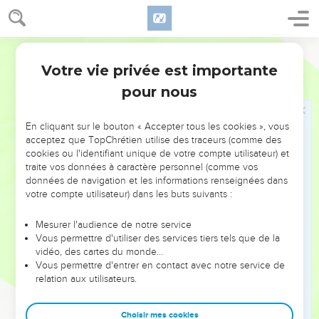
sur les habitants de la terre ? »
11
Une robe blanche fut donnée à chacun d'eux et ils
Segond 21
reçurent l’ordre de rester en repos un petit moment encore,
jusqu'à ce que le nombre de leurs compagnons de service et
Votre vie privée est importante
Apocalypse
6
de leurs frères et sœurs qui devaient être mis à mort comme
pour nous
eux soit au complet.
12
Je regardai quand l’Agneau ouvrit le sixième sceau, et il y
En cliquant sur le bouton « Accepter tous les cookies », vous
eut un grand tremblement de terre. Le soleil devint noir
acceptez que TopChrétien utilise des traceurs (comme des
cookies ou l'identifiant unique de votre compte utilisateur) et
comme un sac de crin, la lune entière devint comme du
traite vos données à caractère personnel (comme vos
sang,
données de navigation et les informations renseignées dans
13
et les étoiles du ciel tombèrent sur la terre, comme les
votre compte utilisateur) dans les buts suivants :
figues vertes d'un figuier secoué par un vent violent.
Mesurer l'audience de notre service
14
Le ciel se retira comme un livre qu'on enroule et toutes les
Vous permettre d'utiliser des services tiers tels que de la
montagnes et les îles furent écartées de leur place.
vidéo, des cartes du monde…
Vous permettre d'entrer en contact avec notre service de
15
Les rois de la terre, les grands, les chefs militaires, les
relation aux utilisateurs.
riches, les puissants, tous les esclaves et les hommes libres
se cachèrent dans les cavernes et dans les rochers des
Choisir mes cookies