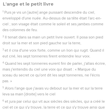
L'ange et le petit livre
1
Puis je vis un [autre] ange puissant descendre du ciel,
enveloppé d'une nuée. Au-dessus de sa tête était l'arc-en-
ciel ; son visage était comme le soleil et ses jambes comme
des colonnes de feu.
2
Il tenait dans sa main un petit livre ouvert. Il posa son pied
droit sur la mer et son pied gauche sur la terre,
3
et il cria d'une voix forte, comme un lion qui rugit. Quand il
eut crié, les sept tonnerres firent entendre leur voix.
4
Quand les sept tonnerres eurent fini de parler, j'allais écrire,
mais j'entendis du ciel une voix qui disait : « Marque du
sceau du secret ce qu'ont dit les sept tonnerres, ne l'écris
pas. »
5
Alors l'ange que j'avais vu debout sur la mer et sur la terre
leva sa main [droite] vers le ciel
6
et jura par celui qui vit aux siècles des siècles, qui a créé le
ciel et ce qui s'y trouve, la terre et ce qui s'y trouve ainsi que