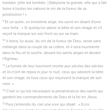
tombée, [elle est tombée, ] Babylone la grande, elle qui a fait
boire à toutes les nations le vin de la fureur de sa
prostitution ! »
9
Et un autre, un troisième ange, les suivit en disant d'une
voix forte : « Si quelqu'un adore la bête et son image et s'il
reçoit la marque sur son front ou sur sa main,
10
il boira, lui aussi, du vin de la fureur de Dieu, versé sans
mélange dans la coupe de sa colère, et il sera tourmenté
dans le feu et le soufre, devant les saints anges et devant
l'Agneau.
11
La fumée de leur tourment monte aux siècles des siècles
et ils n'ont de repos ni jour ni nuit, ceux qui adorent la bête
et son image, et tous ceux qui reçoivent la marque de son
nom. »
12
C'est ici qu’est nécessaire la persévérance des saints qui
gardent les commandements de Dieu et la foi en Jésus.
13
Puis j'entendis du ciel une voix qui disait : « Ecris :