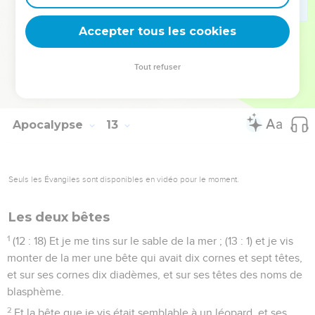
bouche et engloutit le fleuve que le dragon avait lancé de sa
bouche.
Accepter tous les cookies
17
Et le dragon fut irrité contre la femme, et s'en alla faire la
guerre contre le résidu de la semence de la femme, ceux qui
Tout refuser
gardent les commandements de Dieu et qui ont le
témoignage de Jésus.
Apocalypse
13
Seuls les Évangiles sont disponibles en vidéo pour le moment.
Les deux bêtes
1
(12 : 18) Et je me tins sur le sable de la mer ; (13 : 1) et je vis
monter de la mer une bête qui avait dix cornes et sept têtes,
et sur ses cornes dix diadèmes, et sur ses têtes des noms de
blasphème.
2
Et la bête que je vis était semblable à un léopard, et ses