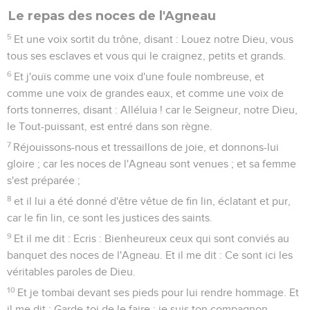
Le repas des noces de l'Agneau
5
Et une voix sortit du trône, disant : Louez notre Dieu, vous
tous ses esclaves et vous qui le craignez, petits et grands.
6
Et j'ouïs comme une voix d'une foule nombreuse, et
comme une voix de grandes eaux, et comme une voix de
forts tonnerres, disant : Alléluia ! car le Seigneur, notre Dieu,
le Tout-puissant, est entré dans son règne.
7
Réjouissons-nous et tressaillons de joie, et donnons-lui
gloire ; car les noces de l'Agneau sont venues ; et sa femme
s'est préparée ;
8
et il lui a été donné d'être vêtue de fin lin, éclatant et pur,
car le fin lin, ce sont les justices des saints.
9
Et il me dit : Ecris : Bienheureux ceux qui sont conviés au
banquet des noces de l'Agneau. Et il me dit : Ce sont ici les
véritables paroles de Dieu.
10
Et je tombai devant ses pieds pour lui rendre hommage. Et
il me dit : Garde-toi de le faire ; je suis ton compagnon