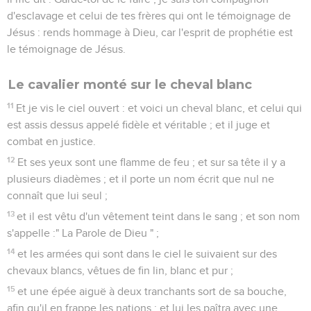
d'esclavage et celui de tes frères qui ont le témoignage de
Jésus : rends hommage à Dieu, car l'esprit de prophétie est
le témoignage de Jésus.
Le cavalier monté sur le cheval blanc
11
Et je vis le ciel ouvert : et voici un cheval blanc, et celui qui
est assis dessus appelé fidèle et véritable ; et il juge et
combat en justice.
12
Et ses yeux sont une flamme de feu ; et sur sa tête il y a
plusieurs diadèmes ; et il porte un nom écrit que nul ne
connaît que lui seul ;
13
et il est vêtu d'un vêtement teint dans le sang ; et son nom
s'appelle :" La Parole de Dieu " ;
14
et les armées qui sont dans le ciel le suivaient sur des
chevaux blancs, vêtues de fin lin, blanc et pur ;
15
et une épée aiguë à deux tranchants sort de sa bouche,
afin qu'il en frappe les nations ; et lui les paîtra avec une