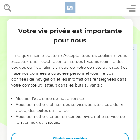
11
et eux l'ont vaincu à cause du sang de l'Agneau et à cause
de la parole de leur témoignage ; et ils n'ont pas aimé leur
vie, même jusqu'à la mort.
Darby
12
C'est pourquoi réjouissez-vous, cieux et vous qui y
Votre vie privée est importante
Apocalypse
12
habitez. Malheur à la terre et à la mer, car le diable est
pour nous
descendu vers vous, étant en grande fureur, sachant qu'il a
peu de temps.
En cliquant sur le bouton « Accepter tous les cookies », vous
13
Et quand le dragon vit qu'il avait été précipité sur la terre, il
acceptez que TopChrétien utilise des traceurs (comme des
cookies ou l'identifiant unique de votre compte utilisateur) et
persécuta la femme qui avait enfanté le fils mâle.
traite vos données à caractère personnel (comme vos
14
Et les deux ailes du grand aigle furent données à la
données de navigation et les informations renseignées dans
femme, afin qu'elle s'envolât dans le désert, en son lieu, où
votre compte utilisateur) dans les buts suivants :
elle est nourrie un temps, et des temps, et la moitié d'un
Mesurer l'audience de notre service
temps, loin de la face du serpent.
Vous permettre d'utiliser des services tiers tels que de la
15
Et le serpent lança de sa bouche de l'eau, comme un
vidéo, des cartes du monde…
Vous permettre d'entrer en contact avec notre service de
fleuve, après la femme, afin de la faire emporter par le
relation aux utilisateurs.
fleuve ;
16
et la terre vint en aide à la femme, et la terre ouvrit sa
Choisir mes cookies