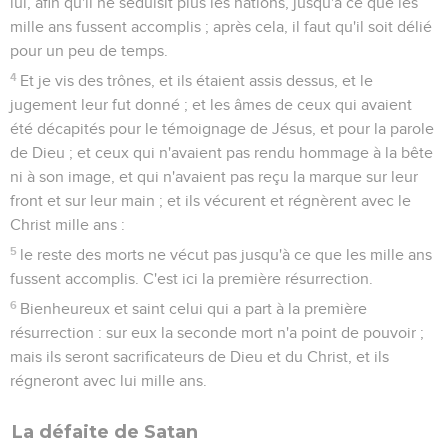
lui, afin qu'il ne séduisît plus les nations, jusqu'à ce que les
mille ans fussent accomplis ; après cela, il faut qu'il soit délié
pour un peu de temps.
4
Et je vis des trônes, et ils étaient assis dessus, et le
jugement leur fut donné ; et les âmes de ceux qui avaient
été décapités pour le témoignage de Jésus, et pour la parole
de Dieu ; et ceux qui n'avaient pas rendu hommage à la bête
ni à son image, et qui n'avaient pas reçu la marque sur leur
front et sur leur main ; et ils vécurent et régnèrent avec le
Christ mille ans :
5
le reste des morts ne vécut pas jusqu'à ce que les mille ans
fussent accomplis. C'est ici la première résurrection.
6
Bienheureux et saint celui qui a part à la première
résurrection : sur eux la seconde mort n'a point de pouvoir ;
mais ils seront sacrificateurs de Dieu et du Christ, et ils
régneront avec lui mille ans.
La défaite de Satan