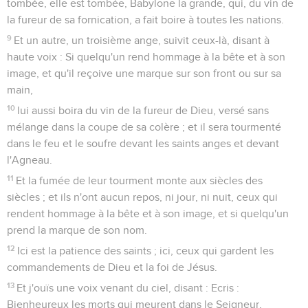
tombée, elle est tombée, Babylone la grande, qui, du vin de
la fureur de sa fornication, a fait boire à toutes les nations.
9
Et un autre, un troisième ange, suivit ceux-là, disant à
haute voix : Si quelqu'un rend hommage à la bête et à son
image, et qu'il reçoive une marque sur son front ou sur sa
main,
10
lui aussi boira du vin de la fureur de Dieu, versé sans
mélange dans la coupe de sa colère ; et il sera tourmenté
dans le feu et le soufre devant les saints anges et devant
l'Agneau.
11
Et la fumée de leur tourment monte aux siècles des
siècles ; et ils n'ont aucun repos, ni jour, ni nuit, ceux qui
rendent hommage à la bête et à son image, et si quelqu'un
prend la marque de son nom.
12
Ici est la patience des saints ; ici, ceux qui gardent les
commandements de Dieu et la foi de Jésus.
13
Et j'ouïs une voix venant du ciel, disant : Ecris :
Bienheureux les morts qui meurent dans le Seigneur,