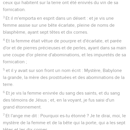
ceux qui habitent sur la terre ont été enivrés du vin de sa
fornication.
3
Et il m'emporta en esprit dans un désert : et je vis une
femme assise sur une bête écarlate, pleine de noms de
blasphème, ayant sept têtes et dix cornes.
4
Et la femme était vêtue de pourpre et d'écarlate, et parée
d'or et de pierres précieuses et de perles, ayant dans sa main
une coupe d'or pleine d'abominations, et les impuretés de sa
fornication ;
5
et il y avait sur son front un nom écrit : Mystère, Babylone
la grande, la mère des prostituées et des abominations de la
terre.
6
Et je vis la femme enivrée du sang des saints, et du sang
des témoins de Jésus ; et, en la voyant, je fus saisi d'un
grand étonnement.
7
Et l'ange me dit : Pourquoi es-tu étonné ? Je te dirai, moi, le
mystère de la femme et de la bête qui la porte, qui a les sept
têtes et les dix cornes.