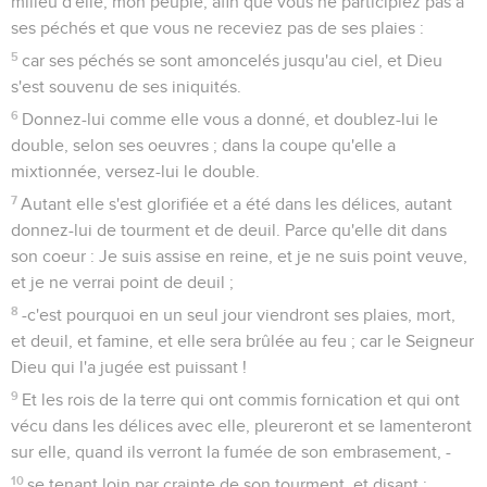
milieu d'elle, mon peuple, afin que vous ne participiez pas à
ses péchés et que vous ne receviez pas de ses plaies :
5
car ses péchés se sont amoncelés jusqu'au ciel, et Dieu
s'est souvenu de ses iniquités.
6
Donnez-lui comme elle vous a donné, et doublez-lui le
double, selon ses oeuvres ; dans la coupe qu'elle a
mixtionnée, versez-lui le double.
7
Autant elle s'est glorifiée et a été dans les délices, autant
donnez-lui de tourment et de deuil. Parce qu'elle dit dans
son coeur : Je suis assise en reine, et je ne suis point veuve,
et je ne verrai point de deuil ;
8
-c'est pourquoi en un seul jour viendront ses plaies, mort,
et deuil, et famine, et elle sera brûlée au feu ; car le Seigneur
Dieu qui l'a jugée est puissant !
9
Et les rois de la terre qui ont commis fornication et qui ont
vécu dans les délices avec elle, pleureront et se lamenteront
sur elle, quand ils verront la fumée de son embrasement, -
10
se tenant loin par crainte de son tourment, et disant :