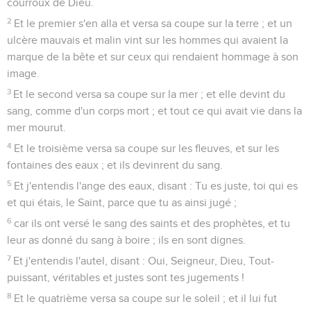
courroux de Dieu.
2
Et le premier s'en alla et versa sa coupe sur la terre ; et un
ulcère mauvais et malin vint sur les hommes qui avaient la
marque de la bête et sur ceux qui rendaient hommage à son
image.
3
Et le second versa sa coupe sur la mer ; et elle devint du
sang, comme d'un corps mort ; et tout ce qui avait vie dans la
mer mourut.
4
Et le troisième versa sa coupe sur les fleuves, et sur les
fontaines des eaux ; et ils devinrent du sang.
5
Et j'entendis l'ange des eaux, disant : Tu es juste, toi qui es
et qui étais, le Saint, parce que tu as ainsi jugé ;
6
car ils ont versé le sang des saints et des prophètes, et tu
leur as donné du sang à boire ; ils en sont dignes.
7
Et j'entendis l'autel, disant : Oui, Seigneur, Dieu, Tout-
puissant, véritables et justes sont tes jugements !
8
Et le quatrième versa sa coupe sur le soleil ; et il lui fut