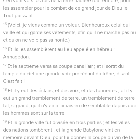
s'en vont vers les rois de la terre habitée tout entière, pour
les assembler pour le combat de ce grand jour de Dieu le
Tout-puissant.
15
(Voici, je viens comme un voleur. Bienheureux celui qui
veille et qui garde ses vêtements, afin qu'il ne marche pas nu
et qu'on ne voie pas sa honte.)
16
Et ils les assemblèrent au lieu appelé en hébreu :
Armagédon.
17
Et le septième versa sa coupe dans l'air ; et il sortit du
temple du ciel une grande voix procédant du trône, disant :
C'est fait !
18
Et il y eut des éclairs, et des voix, et des tonnerres ; et il y
eut un grand tremblement de terre, un tremblement de terre
tel, si grand, qu'il n'y en a jamais eu de semblable depuis que
les hommes sont sur la terre.
19
Et la grande ville fut divisée en trois parties ; et les villes
des nations tombèrent ; et la grande Babylone vint en
mémoire devant Dieu, pour lui donner la coupe du vin de la