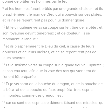
donné de brûler les hommes par le feu :
9
et les hommes furent brûlés par une grande chaleur ; et ils
blasphémèrent le nom de Dieu qui a pouvoir sur ces plaies,
et ils ne se repentirent pas pour lui donner gloire.
10
Et le cinquième versa sa coupe sur le trône de la bête ; et
son royaume devint ténébreux ; et de douleur, ils se
mordaient la langue :
11
et ils blasphémèrent le Dieu du ciel, à cause de leurs
douleurs et de leurs ulcères, et ne se repentirent pas de
leurs oeuvres.
12
Et le sixième versa sa coupe sur le grand fleuve Euphrate ;
et son eau tarit, afin que la voie des rois qui viennent de
l'orient fût préparée.
13
Et je vis sortir de la bouche du dragon, et de la bouche de
la bête, et de la bouche du faux prophète, trois esprits
immondes, comme des grenouilles ;
14
car ce sont des esprits de démons faisant des miracles, qui