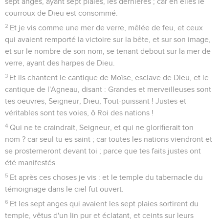
sept anges, ayant sept plaies, les dernières ; car en elles le
courroux de Dieu est consommé.
2
Et je vis comme une mer de verre, mêlée de feu, et ceux
qui avaient remporté la victoire sur la bête, et sur son image,
et sur le nombre de son nom, se tenant debout sur la mer de
verre, ayant des harpes de Dieu.
3
Et ils chantent le cantique de Moïse, esclave de Dieu, et le
cantique de l'Agneau, disant : Grandes et merveilleuses sont
tes oeuvres, Seigneur, Dieu, Tout-puissant ! Justes et
véritables sont tes voies, ô Roi des nations !
4
Qui ne te craindrait, Seigneur, et qui ne glorifierait ton
nom ? car seul tu es saint ; car toutes les nations viendront et
se prosterneront devant toi ; parce que tes faits justes ont
été manifestés.
5
Et après ces choses je vis : et le temple du tabernacle du
témoignage dans le ciel fut ouvert.
6
Et les sept anges qui avaient les sept plaies sortirent du
temple, vêtus d'un lin pur et éclatant, et ceints sur leurs