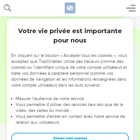
19
Voici les noms de ces hommes. Pour la tribu de Juda :
Caleb, fils de Yephounné ;
Segond 1978 (Colombe)
20
pour la tribu des fils de Siméon : Samuel, fils d’Ammihoud ;
Votre vie privée est importante
Nombres
34
21
pour la tribu de Benjamin : Élidad, fils de Kislôn ;
pour nous
22
pour la tribu des Danites : le chef Bouqqi, fils de Yogli ;
23
pour les descendants de Joseph, pour la tribu de
En cliquant sur le bouton « Accepter tous les cookies », vous
Manassé : le chef Hanniel, fils d’Éphod ;
acceptez que TopChrétien utilise des traceurs (comme des
cookies ou l'identifiant unique de votre compte utilisateur) et
24
et pour la tribu des Éphraïmites : le chef Qemouel, fils de
traite vos données à caractère personnel (comme vos
Chiphtân ;
données de navigation et les informations renseignées dans
votre compte utilisateur) dans les buts suivants :
25
pour la tribu des fils de Zabulon : le chef Élitsaphân, fils de
Parnak ;
Mesurer l'audience de notre service
26
pour la tribu des fils d’Issacar : le chef Paltiel, fils d’Azzân ;
Vous permettre d'utiliser des services tiers tels que de la
vidéo, des cartes du monde…
27
pour la tribu des fils d’Aser : le chef Ahihoud, fils de
Vous permettre d'entrer en contact avec notre service de
Chelomi ;
relation aux utilisateurs.
28
pour la tribu des fils de Nephthali : le chef Pedahel, fils
d’Ammihoud.
Choisir mes cookies