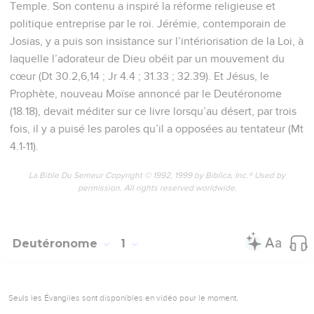
Temple. Son contenu a inspiré la réforme religieuse et
politique entreprise par le roi. Jérémie, contemporain de
Josias, y a puis son insistance sur l’intériorisation de la Loi, à
laquelle l’adorateur de Dieu obéit par un mouvement du
cœur (Dt 30.2,6,14 ; Jr 4.4 ; 31.33 ; 32.39). Et Jésus, le
Prophète, nouveau Moïse annoncé par le Deutéronome
(18.18), devait méditer sur ce livre lorsqu’au désert, par trois
fois, il y a puisé les paroles qu’il a opposées au tentateur (Mt
4.1-11).
La Bible Du Semeur Copyright © 1992, 1999 by Biblica, Inc.® Used by
permission. All rights reserved worldwide.
Deutéronome
1
Seuls les Évangiles sont disponibles en vidéo pour le moment.