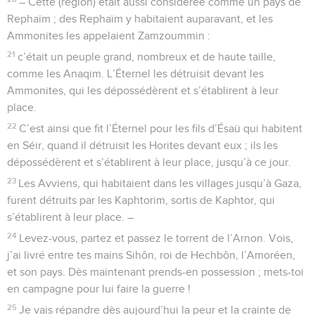
– Cette (région) était aussi considérée comme un pays de
Rephaïm ; des Rephaïm y habitaient auparavant, et les
Ammonites les appelaient Zamzoummin :
21
c’était un peuple grand, nombreux et de haute taille,
comme les Anaqim. L’Éternel les détruisit devant les
Ammonites, qui les dépossédèrent et s’établirent à leur
place.
22
C’est ainsi que fit l’Éternel pour les fils d’Ésaü qui habitent
en Séir, quand il détruisit les Horites devant eux ; ils les
dépossédèrent et s’établirent à leur place, jusqu’à ce jour.
23
Les Avviens, qui habitaient dans les villages jusqu’à Gaza,
furent détruits par les Kaphtorim, sortis de Kaphtor, qui
s’établirent à leur place. –
24
Levez-vous, partez et passez le torrent de l’Arnon. Vois,
j’ai livré entre tes mains Sihôn, roi de Hechbôn, l’Amoréen,
et son pays. Dès maintenant prends-en possession ; mets-toi
en campagne pour lui faire la guerre !
25
Je vais répandre dès aujourd’hui la peur et la crainte de