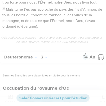
trop forte pour nous : l’Éternel, notre Dieu, nous livra tout.
37
Mais tu ne t’es pas approché du pays des fils d’Ammon, de
tous les bords du torrent de Yabboq, ni des villes de la
montagne, ni de tout ce que l’Éternel, notre Dieu, t’avait
ordonné (d’épargner).
© Société biblique française – Bibli’O, 1978, avec autorisation. Pour vous procurer
une Bible imprimée, rendez-vous sur www.editionsbiblio.fr
Deutéronome
3
Seuls les Évangiles sont disponibles en vidéo pour le moment.
Occupation du royaume d'Og
1
Nous nous sommes tournés pour monter par le chemin de
Contenus
Versions
Commentaires
Strong
Dictionnaire
Basan. Og, roi de Basan, sortit à notre rencontre, lui et tout