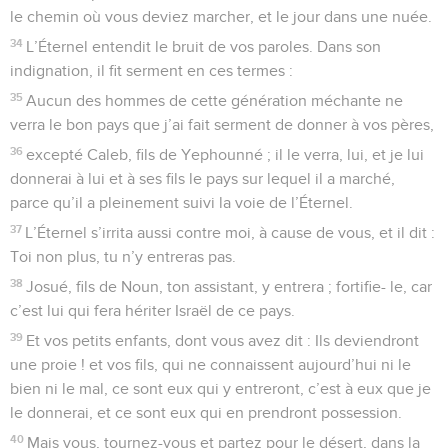
le chemin où vous deviez marcher, et le jour dans une nuée.
34
L’Éternel entendit le bruit de vos paroles. Dans son
indignation, il fit serment en ces termes :
35
Aucun des hommes de cette génération méchante ne
verra le bon pays que j’ai fait serment de donner à vos pères,
36
excepté Caleb, fils de Yephounné ; il le verra, lui, et je lui
donnerai à lui et à ses fils le pays sur lequel il a marché,
parce qu’il a pleinement suivi la voie de l’Éternel.
37
L’Éternel s’irrita aussi contre moi, à cause de vous, et il dit :
Toi non plus, tu n’y entreras pas.
38
Josué, fils de Noun, ton assistant, y entrera ; fortifie- le, car
c’est lui qui fera hériter Israël de ce pays.
39
Et vos petits enfants, dont vous avez dit : Ils deviendront
une proie ! et vos fils, qui ne connaissent aujourd’hui ni le
bien ni le mal, ce sont eux qui y entreront, c’est à eux que je
le donnerai, et ce sont eux qui en prendront possession.
40
Mais vous, tournez-vous et partez pour le désert, dans la