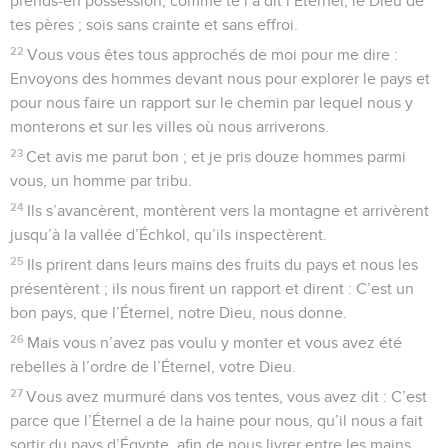
prends-en possession, comme te l’a dit l’Éternel, le Dieu de
tes pères ; sois sans crainte et sans effroi.
22
Vous vous êtes tous approchés de moi pour me dire :
Envoyons des hommes devant nous pour explorer le pays et
pour nous faire un rapport sur le chemin par lequel nous y
monterons et sur les villes où nous arriverons.
23
Cet avis me parut bon ; et je pris douze hommes parmi
vous, un homme par tribu.
24
Ils s’avancèrent, montèrent vers la montagne et arrivèrent
jusqu’à la vallée d’Échkol, qu’ils inspectèrent.
25
Ils prirent dans leurs mains des fruits du pays et nous les
présentèrent ; ils nous firent un rapport et dirent : C’est un
bon pays, que l’Éternel, notre Dieu, nous donne.
26
Mais vous n’avez pas voulu y monter et vous avez été
rebelles à l’ordre de l’Éternel, votre Dieu.
27
Vous avez murmuré dans vos tentes, vous avez dit : C’est
parce que l’Éternel a de la haine pour nous, qu’il nous a fait
sortir du pays d’Égypte, afin de nous livrer entre les mains