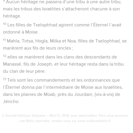
9
Aucun héritage ne passera d’une tribu à une autre tribu,
mais les tribus des Israélites s’attacheront chacune à son
héritage.
10
Les filles de Tselophhad agirent comme l’Éternel l’avait
ordonné à Moïse.
11
Mahla, Tirtsa, Hogla, Milka et Noa, filles de Tselophhad, se
marièrent aux fils de leurs oncles ;
12
elles se marièrent dans les clans des descendants de
Manassé, fils de Joseph, et leur héritage resta dans la tribu
du clan de leur père.
13
Tels sont les commandements et les ordonnances que
l’Éternel donna par l’intermédiaire de Moïse aux Israélites,
dans les plaines de Moab, près du Jourdain, (vis-à-vis) de
Jéricho.
© Société biblique française – Bibli’O, 1978, avec autorisation. Pour vous procurer
une Bible imprimée, rendez-vous sur www.editionsbiblio.fr