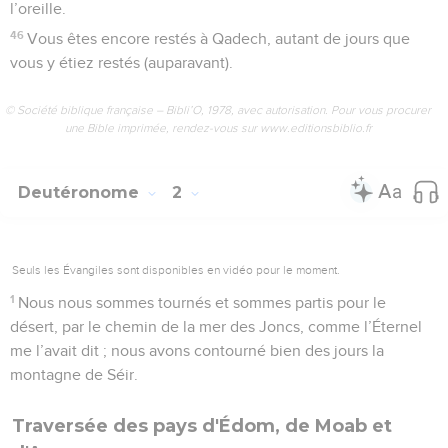
l’oreille.
46
Vous êtes encore restés à Qadech, autant de jours que
vous y étiez restés (auparavant).
© Société biblique française – Bibli’O, 1978, avec autorisation. Pour vous procurer
une Bible imprimée, rendez-vous sur www.editionsbiblio.fr
Deutéronome
2
Seuls les Évangiles sont disponibles en vidéo pour le moment.
1
Nous nous sommes tournés et sommes partis pour le
désert, par le chemin de la mer des Joncs, comme l’Éternel
me l’avait dit ; nous avons contourné bien des jours la
montagne de Séir.
Traversée des pays d'Édom, de Moab et