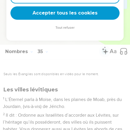
29
Tels sont ceux à qui l’Éternel ordonna de partager le pays
Accepter tous les cookies
de Canaan entre les Israélites.
© Société biblique française – Bibli’O, 1978, avec autorisation. Pour vous procurer
Tout refuser
une Bible imprimée, rendez-vous sur www.editionsbiblio.fr
Nombres
35
Seuls les Évangiles sont disponibles en vidéo pour le moment.
Les villes lévitiques
1
L’Éternel parla à Moïse, dans les plaines de Moab, près du
Jourdain, (vis-à-vis) de Jéricho.
2
Il dit : Ordonne aux Israélites d’accorder aux Lévites, sur
l’héritage qu’ils posséderont, des villes où ils puissent
habiter. Vous donnerez aussi aux Lévites les abords de ces