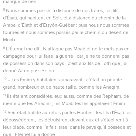
manqué de rien.
8
Nous sommes passés à distance de nos frères, les fils
d’Ésaü, qui habitent en Séir, et à distance du chemin de la
Araba, d’Élath et d’Étsyôn-Guéber ; puis nous nous sommes
tournés et nous sommes passés par le chemin du désert de
Moab.
9
L’Éternel me dit : N’attaque pas Moab et ne te mets pas en
campagne pour lui faire la guerre ; car je ne te donnerai pas
de possession dans son pays ; c’est aux fils de Loth que j’ai
donné Ar en possession.
10
– Les Émim y habitaient auparavant : c’était un peuple
grand, nombreux et de haute taille, comme les Anaqim.
11
Ils étaient considérés, eux aussi, comme des Rephaïm, de
même que les Anaqim ; les Moabites les appelaient Émim.
12
Séir était habité autrefois par les Horites ; les fils d’Ésaü les
dépossédèrent, les détruisirent devant eux et s’établirent à
leur place, comme l’a fait Israël dans le pays qu’il possède et
que l’Éternel lui a donné. –