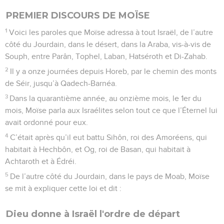
PREMIER DISCOURS DE MOÏSE
1
Voici les paroles que Moïse adressa à tout Israël, de l’autre
côté du Jourdain, dans le désert, dans la Araba, vis-à-vis de
Souph, entre Parân, Tophel, Laban, Hatséroth et Di-Zahab.
2
Il y a onze journées depuis Horeb, par le chemin des monts
de Séir, jusqu’à Qadech-Barnéa.
3
Dans la quarantième année, au onzième mois, le 1er du
mois, Moïse parla aux Israélites selon tout ce que l’Éternel lui
avait ordonné pour eux.
4
C’était après qu’il eut battu Sihôn, roi des Amoréens, qui
habitait à Hechbôn, et Og, roi de Basan, qui habitait à
Achtaroth et à Édréi.
5
De l’autre côté du Jourdain, dans le pays de Moab, Moïse
se mit à expliquer cette loi et dit :
Dieu donne à Israël l'ordre de départ