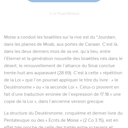
© Le Projet Biblique
Moïse a conduit les Israélites sur la rive est du *Jourdain,
dans les plaines de Moab, aux portes de Canaan. C’est là,
dans les deux derniers mois de sa vie, qu’a lieu, entre
l’Eternel et la génération nouvelle des Israélites nés dans le
désert, le renouvellement de l’alliance du Sinaï conclue
trente-huit ans auparavant (28.69). C’est à cette « répétition
de la Loi » que l’on pourrait appliquer le titre du livre : « le
Deutéronome » ou « la seconde Loi ». Celui-ci provient en
fait d’une traduction erronée de l’expression de 17.18 « une
copie de la Loi », dans l’ancienne version grecque.
La structure du Deutéronome, cinquième et dernier livre du
Pentateuque ou des « Ecrits de Moïse » (2 Co 3.15), est en
effet très proche de celle des traités entre suzerains et