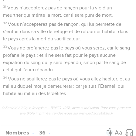
31
Vous n’accepterez pas de rançon pour la vie d’un
meurtrier qui mérite la mort, car il sera puni de mort.
32
Vous n’accepterez pas de rançon, qui lui permette de
s’enfuir dans sa ville de refuge et de retourner habiter dans
le pays après la mort du sacrificateur.
33
Vous ne profanerez pas le pays où vous serez, car le sang
profane le pays ; et il ne sera fait pour le pays aucune
expiation du sang qui y sera répandu, sinon par le sang de
celui qui l’aura répandu.
34
Vous ne souillerez pas le pays où vous allez habiter, et au
milieu duquel moi je demeurerai ; car je suis l’Éternel, qui
habite au milieu des Israélites.
© Société biblique française – Bibli’O, 1978, avec autorisation. Pour vous procurer
une Bible imprimée, rendez-vous sur www.editionsbiblio.fr
Nombres
36