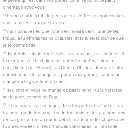
le Lévite qui est dans vos portes, car il n'a point de part ni
d'héritage avec vous.
13
Prends garde à toi, de peur que tu n'offres tes holocaustes
dans tous les lieux que tu verras ;
14
mais dans le lieu que l'Éternel choisira dans l'une de tes
tribus, là tu offriras tes holocaustes, et là tu feras tout ce que
je te commande.
15
Toutefois, suivant tout le désir de ton âme, tu sacrifieras et
tu mangeras de la chair dans toutes tes portes, selon la
bénédiction de l'Éternel, ton Dieu, qu'il t'aura donnée. Celui
qui est impur et celui qui est pur en mangeront, comme on
mange de la gazelle et du cerf ;
16
seulement, vous ne mangerez pas le sang : tu le verseras
sur la terre, comme de l'eau.
17
Tu ne pourras pas manger, dans tes portes, la dîme de ton
froment, ou de ton moût, ou de ton huile, ni les premiers-nés
de ton gros et de ton menu bétail, ni aucune des choses que
tu auras vouées, ni tes offrandes volontaires, ni l'offrande