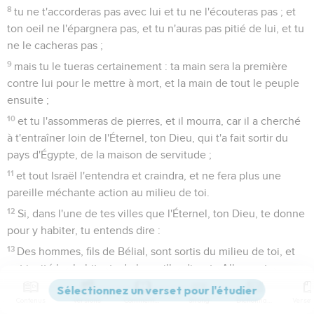
8
tu ne t'accorderas pas avec lui et tu ne l'écouteras pas ; et
ton oeil ne l'épargnera pas, et tu n'auras pas pitié de lui, et tu
ne le cacheras pas ;
9
mais tu le tueras certainement : ta main sera la première
contre lui pour le mettre à mort, et la main de tout le peuple
ensuite ;
10
et tu l'assommeras de pierres, et il mourra, car il a cherché
à t'entraîner loin de l'Éternel, ton Dieu, qui t'a fait sortir du
pays d'Égypte, de la maison de servitude ;
11
et tout Israël l'entendra et craindra, et ne fera plus une
pareille méchante action au milieu de toi.
12
Si, dans l'une de tes villes que l'Éternel, ton Dieu, te donne
pour y habiter, tu entends dire :
13
Des hommes, fils de Bélial, sont sortis du milieu de toi, et
ont incité les habitants de leur ville, disant : Allons, et
servons d'autres dieux, des dieux que vous n'avez pas
Contenus
Versions
Commentaires
Strong
Dictionnaire
connus ;