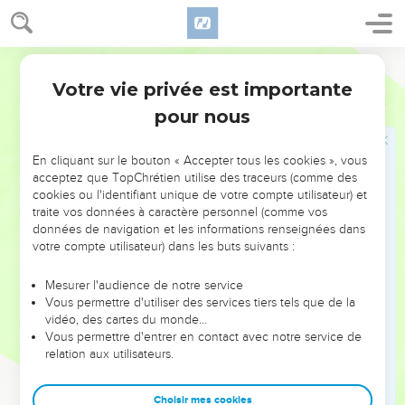
par lesquels l'Éternel, ton Dieu, t'a fait sortir : ainsi fera
l'Éternel, ton Dieu, à tous les peuples, dont tu as peur.
20
Darby
Et l'Éternel, ton Dieu, enverra aussi les frelons contre eux,
jusqu'à ce que ceux qui seront restés et ceux qui se seront
Votre vie privée est importante
Deutéronome
7
cachés devant toi aient péri.
pour nous
21
Tu ne t'épouvanteras pas à cause d'eux, car l'Éternel, ton
Dieu, est au milieu de toi, un Dieu grand et terrible.
En cliquant sur le bouton « Accepter tous les cookies », vous
acceptez que TopChrétien utilise des traceurs (comme des
22
Et l'Éternel, ton Dieu, chassera ces nations de devant toi
cookies ou l'identifiant unique de votre compte utilisateur) et
peu à peu. Tu ne pourras pas les détruire tout aussitôt, de
traite vos données à caractère personnel (comme vos
peur que les bêtes des champs ne se multiplient contre toi.
données de navigation et les informations renseignées dans
votre compte utilisateur) dans les buts suivants :
23
Mais l'Éternel, ton Dieu, les livrera devant toi, et les jettera
dans une grande confusion, jusqu'à ce qu'il les ait détruites ;
Mesurer l'audience de notre service
24
et il livrera leurs rois en ta main, et tu feras périr leur nom
Vous permettre d'utiliser des services tiers tels que de la
vidéo, des cartes du monde…
de dessous les cieux ; nul ne tiendra devant toi, jusqu'à ce
Vous permettre d'entrer en contact avec notre service de
que tu les aies détruits.
relation aux utilisateurs.
25
Vous brûlerez au feu les images taillées de leurs dieux ; tu
ne désireras pas l'argent ou l'or qui sont dessus, et tu ne les
Choisir mes cookies