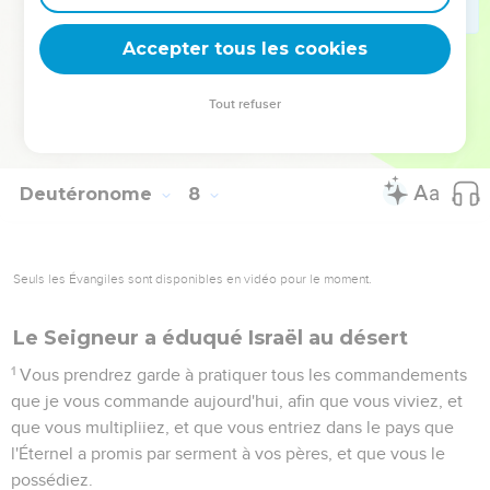
prendras pas pour toi, de peur que par là tu ne sois pris dans
un piège ; car c'est une abomination pour l'Éternel, ton Dieu ;
Accepter tous les cookies
26
afin que tu n'introduises pas l'abomination dans ta maison,
et que tu ne sois pas anathème comme elle : tu l'auras en
Tout refuser
extrême horreur et en extrême abomination ; car c'est un
anathème.
Deutéronome
8
Seuls les Évangiles sont disponibles en vidéo pour le moment.
Le Seigneur a éduqué Israël au désert
1
Vous prendrez garde à pratiquer tous les commandements
que je vous commande aujourd'hui, afin que vous viviez, et
que vous multipliiez, et que vous entriez dans le pays que
l'Éternel a promis par serment à vos pères, et que vous le
possédiez.