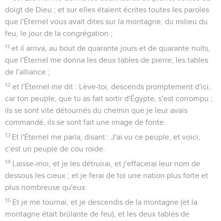
doigt de Dieu ; et sur elles étaient écrites toutes les paroles
que l'Éternel vous avait dites sur la montagne, du milieu du
feu, le jour de la congrégation ;
11
et il arriva, au bout de quarante jours et de quarante nuits,
que l'Éternel me donna les deux tables de pierre, les tables
de l'alliance ;
12
et l'Éternel me dit : Lève-toi, descends promptement d'ici,
car ton peuple, que tu as fait sortir d'Égypte, s'est corrompu ;
ils se sont vite détournés du chemin que je leur avais
commandé, ils se sont fait une image de fonte.
13
Et l'Éternel me parla, disant : J'ai vu ce peuple, et voici,
c'est un peuple de cou roide.
14
Laisse-moi, et je les détruirai, et j'effacerai leur nom de
dessous les cieux ; et je ferai de toi une nation plus forte et
plus nombreuse qu'eux.
15
Et je me tournai, et je descendis de la montagne (et la
montagne était brûlante de feu), et les deux tables de