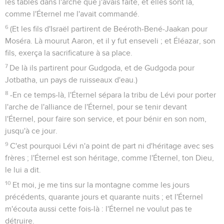
les tables dans l'arche que j'avais faite, et elles sont là,
comme l'Éternel me l'avait commandé.
6
(Et les fils d'Israël partirent de Beéroth-Bené-Jaakan pour
Moséra. Là mourut Aaron, et il y fut enseveli ; et Éléazar, son
fils, exerça la sacrificature à sa place.
7
De là ils partirent pour Gudgoda, et de Gudgoda pour
Jotbatha, un pays de ruisseaux d'eau.)
8
-En ce temps-là, l'Éternel sépara la tribu de Lévi pour porter
l'arche de l'alliance de l'Éternel, pour se tenir devant
l'Éternel, pour faire son service, et pour bénir en son nom,
jusqu'à ce jour.
9
C'est pourquoi Lévi n'a point de part ni d'héritage avec ses
frères ; l'Éternel est son héritage, comme l'Éternel, ton Dieu,
le lui a dit.
10
Et moi, je me tins sur la montagne comme les jours
précédents, quarante jours et quarante nuits ; et l'Éternel
m'écouta aussi cette fois-là : l'Éternel ne voulut pas te
détruire.