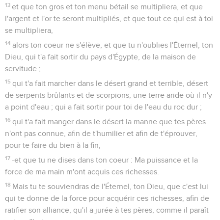
13
et que ton gros et ton menu bétail se multipliera, et que
l'argent et l'or te seront multipliés, et que tout ce qui est à toi
se multipliera,
14
alors ton coeur ne s'élève, et que tu n'oublies l'Éternel, ton
Dieu, qui t'a fait sortir du pays d'Égypte, de la maison de
servitude ;
15
qui t'a fait marcher dans le désert grand et terrible, désert
de serpents brûlants et de scorpions, une terre aride où il n'y
a point d'eau ; qui a fait sortir pour toi de l'eau du roc dur ;
16
qui t'a fait manger dans le désert la manne que tes pères
n'ont pas connue, afin de t'humilier et afin de t'éprouver,
pour te faire du bien à la fin,
17
-et que tu ne dises dans ton coeur : Ma puissance et la
force de ma main m'ont acquis ces richesses.
18
Mais tu te souviendras de l'Éternel, ton Dieu, que c'est lui
qui te donne de la force pour acquérir ces richesses, afin de
ratifier son alliance, qu'il a jurée à tes pères, comme il paraît