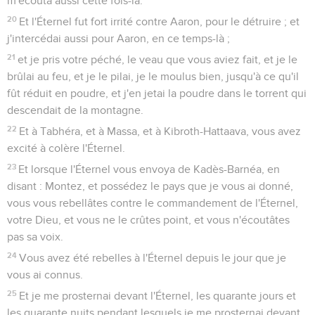
m'écouta aussi cette fois-là.
20
Et l'Éternel fut fort irrité contre Aaron, pour le détruire ; et
j'intercédai aussi pour Aaron, en ce temps-là ;
21
et je pris votre péché, le veau que vous aviez fait, et je le
brûlai au feu, et je le pilai, je le moulus bien, jusqu'à ce qu'il
fût réduit en poudre, et j'en jetai la poudre dans le torrent qui
descendait de la montagne.
22
Et à Tabhéra, et à Massa, et à Kibroth-Hattaava, vous avez
excité à colère l'Éternel.
23
Et lorsque l'Éternel vous envoya de Kadès-Barnéa, en
disant : Montez, et possédez le pays que je vous ai donné,
vous vous rebellâtes contre le commandement de l'Éternel,
votre Dieu, et vous ne le crûtes point, et vous n'écoutâtes
pas sa voix.
24
Vous avez été rebelles à l'Éternel depuis le jour que je
vous ai connus.
25
Et je me prosternai devant l'Éternel, les quarante jours et
les quarante nuits pendant lesquels je me prosternai devant