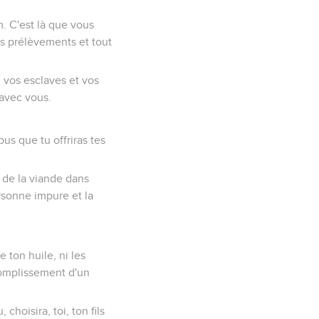
m. C'est là que vous
os prélèvements et tout
s, vos esclaves et vos
e avec vous.
ibus que tu offriras tes
r de la viande dans
ersonne impure et la
.
 ton huile, ni les
ccomplissement d'un
choisira, toi, ton fils