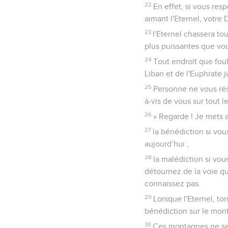
22
En effet, si vous re
aimant l'Eternel, votre 
23
l'Eternel chassera to
plus puissantes que vo
24
Tout endroit que foul
Liban et de l'Euphrate 
25
Personne ne vous rési
à-vis de vous sur tout 
26
» Regarde ! Je mets a
27
la bénédiction si vo
aujourd’hui ;
28
la malédiction si vo
détournez de la voie qu
connaissez pas.
29
Lorsque l'Eternel, to
bénédiction sur le mont
30
Ces montagnes ne se s