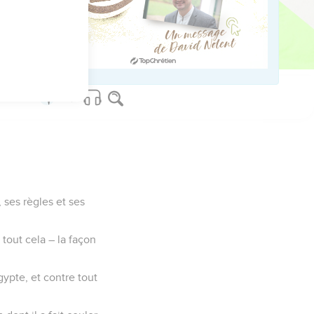
 redoutables que tes yeux
ant l'Eternel, ton Dieu,
, ses règles et ses
 tout cela – la façon
gypte, et contre tout