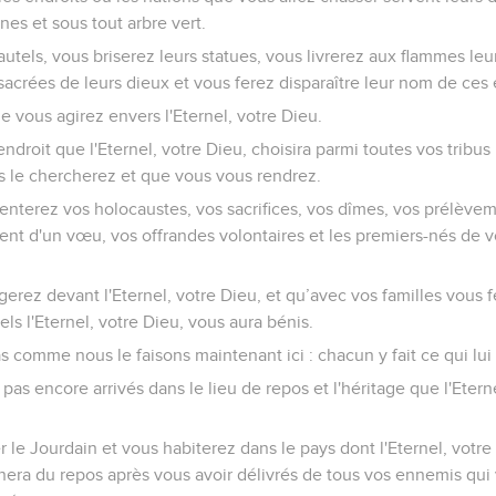
nes et sous tout arbre vert.
utels, vous briserez leurs statues, vous livrerez aux flammes le
sacrées de leurs dieux et vous ferez disparaître leur nom de ces 
ue vous agirez envers l'Eternel, votre Dieu.
'endroit que l'Eternel, votre Dieu, choisira parmi toutes vos tribu
s le chercherez et que vous vous rendrez.
senterez vos holocaustes, vos sacrifices, vos dîmes, vos prélève
nt d'un vœu, vos offrandes volontaires et les premiers-nés de vo
erez devant l'Eternel, votre Dieu, et qu’avec vos familles vous fe
els l'Eternel, votre Dieu, vous aura bénis.
s comme nous le faisons maintenant ici : chacun y fait ce qui lu
pas encore arrivés dans le lieu de repos et l'héritage que l'Etern
r le Jourdain et vous habiterez dans le pays dont l'Eternel, votre
nera du repos après vous avoir délivrés de tous vos ennemis qui