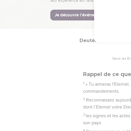
Il est ta gloire, il es
ont vus.
22
Tes ancêtres étaient
a fait de toi une multit
Deutéronome
11
Seuls les É
Rappel de ce que 
1
» Tu aimeras l'Eternel,
commandements.
2
Reconnaissez aujourd'h
dont l’Eternel votre Di
3
les signes et les actes
son pays.
4