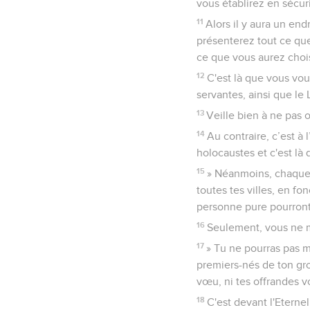
vous établirez en sécuri
11
Alors il y aura un end
présenterez tout ce que
ce que vous aurez chois
12
C'est là que vous vous
servantes, ainsi que le L
13
Veille bien à ne pas o
14
Au contraire, c’est à l
holocaustes et c'est là 
15
» Néanmoins, chaque f
toutes tes villes, en fo
personne pure pourront
16
Seulement, vous ne ma
17
» Tu ne pourras pas m
premiers-nés de ton gro
vœu, ni tes offrandes v
18
C'est devant l'Eternel