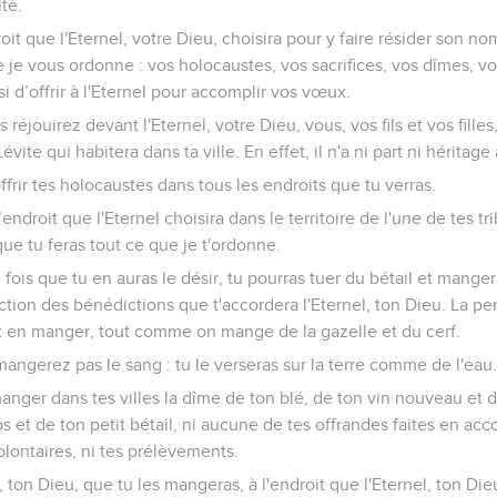
té.
roit que l'Eternel, votre Dieu, choisira pour y faire résider son no
 je vous ordonne : vos holocaustes, vos sacrifices, vos dîmes, v
i d’offrir à l'Eternel pour accomplir vos vœux.
 réjouirez devant l'Eternel, votre Dieu, vous, vos fils et vos fille
évite qui habitera dans ta ville. En effet, il n'a ni part ni héritag
ffrir tes holocaustes dans tous les endroits que tu verras.
’endroit que l'Eternel choisira dans le territoire de l'une de tes tr
que tu feras tout ce que je t'ordonne.
ois que tu en auras le désir, tu pourras tuer du bétail et mange
nction des bénédictions que t'accordera l'Eternel, ton Dieu. La p
 en manger, tout comme on mange de la gazelle et du cerf.
ngerez pas le sang : tu le verseras sur la terre comme de l'eau
anger dans tes villes la dîme de ton blé, de ton vin nouveau et de
s et de ton petit bétail, ni aucune de tes offrandes faites en a
olontaires, ni tes prélèvements.
, ton Dieu, que tu les mangeras, à l'endroit que l'Eternel, ton Dieu, 