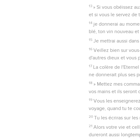
13
» Si vous obéissez au
et si vous le servez de
14
je donnerai au moment
blé, ton vin nouveau et 
15
Je mettrai aussi dans
16
Veillez bien sur vou
d'autres dieux et vous 
17
La colère de l'Eternel 
ne donnerait plus ses p
18
» Mettez mes comman
vos mains et ils seron
19
Vous les enseignerez 
voyage, quand tu te cou
20
Tu les écriras sur les
21
Alors votre vie et ce
dureront aussi longtemp