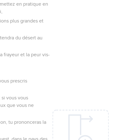
 mettez en pratique en
i,
ions plus grandes et
étendra du désert au
 frayeur et la peur vis-
vous prescris
 si vous vous
ieux que vous ne
ion, tu prononceras la
uest, dans le pays des