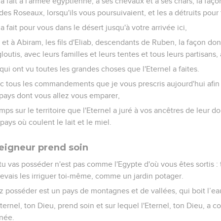
 fait à l'armée égyptienne, à ses chevaux et à ses chars, la façon 
des Roseaux, lorsqu'ils vous poursuivaient, et les a détruits pour 
 fait pour vous dans le désert jusqu'à votre arrivée ici,
n et à Abiram, les fils d'Eliab, descendants de Ruben, la façon dont
outis, avec leurs familles et leurs tentes et tous leurs partisans, 
qui ont vu toutes les grandes choses que l'Eternel a faites.
 tous les commandements que je vous prescris aujourd'hui afin d
pays dont vous allez vous emparer,
mps sur le territoire que l'Eternel a juré à vos ancêtres de leur do
ays où coulent le lait et le miel.
Seigneur prend soin
 tu vas posséder n'est pas comme l'Egypte d'où vous êtes sortis :
evais les irriguer toi-même, comme un jardin potager.
z posséder est un pays de montagnes et de vallées, qui boit l’eau
Eternel, ton Dieu, prend soin et sur lequel l'Eternel, ton Dieu, a
nnée.