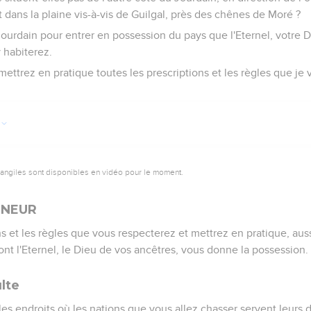
dans la plaine vis-à-vis de Guilgal, près des chênes de Moré ?
Jourdain pour entrer en possession du pays que l'Eternel, votre
 habiterez.
ettrez en pratique toutes les prescriptions et les règles que je 
vangiles sont disponibles en vidéo pour le moment.
GNEUR
ons et les règles que vous respecterez et mettrez en pratique, a
ont l'Eternel, le Dieu de vos ancêtres, vous donne la possession.
ulte
les endroits où les nations que vous allez chasser servent leurs d