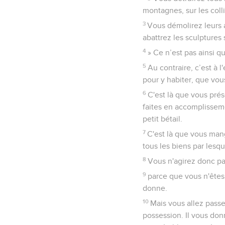
montagnes, sur les colli
3
Vous démolirez leurs a
abattrez les sculptures 
4
» Ce n’est pas ainsi q
5
Au contraire, c’est à l
pour y habiter, que vou
6
C'est là que vous pré
faites en accomplisseme
petit bétail.
7
C'est là que vous mang
tous les biens par lesqu
8
Vous n'agirez donc pa
9
parce que vous n'êtes 
donne.
10
Mais vous allez passe
possession. Il vous don