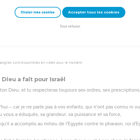
t ton Dieu. C'est lui qui a fait au milieu de toi les actes grands et
Accepter tous les cookies
Choisir mes cookies
 au nombre de 70 lorsqu’ils sont descendus en Egypte, et mainten
ude aussi nombreuse que les étoiles du ciel.
Tout refuser
vangiles sont disponibles en vidéo pour le moment.
Dieu a fait pour Israël
 ton Dieu, et tu respecteras toujours ses ordres, ses prescriptions
ui – car je ne parle pas à vos enfants, qui n'ont pas connu ni vu
eu vous a éduqués, sa grandeur, sa puissance et sa force,
 qu'il a accomplis au milieu de l'Egypte contre le pharaon, roi d'E