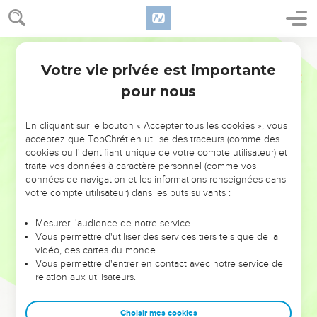
Votre vie privée est importante
pour nous
NE MANQUEZ PAS L’ÉVÉNEMENT
En cliquant sur le bouton « Accepter tous les cookies », vous
DE L’ANNÉE !
acceptez que TopChrétien utilise des traceurs (comme des
cookies ou l'identifiant unique de votre compte utilisateur) et
ET SI LEURS ERREURS POUVAIENT VOUS ÉVITER LES
traite vos données à caractère personnel (comme vos
VOTRES ?
données de navigation et les informations renseignées dans
votre compte utilisateur) dans les buts suivants :
On admire souvent les leaders pour leurs réussites, leur impact,
leur foi ou leur vision. Mais on voit moins les doutes, les erreurs
Mesurer l'audience de notre service
Vous permettre d'utiliser des services tiers tels que de la
et les saisons difficiles qu'ils ont traversés, alors même que ce
vidéo, des cartes du monde…
sont elles qui les ont façonnés.
Vous permettre d'entrer en contact avec notre service de
relation aux utilisateurs.
Dans cette conférence, leaders, entrepreneurs, et responsables
reviennent sur les erreurs marquantes de leur parcours et les
clés pour avancer avec plus de sagesse afin que leurs erreurs
Choisir mes cookies