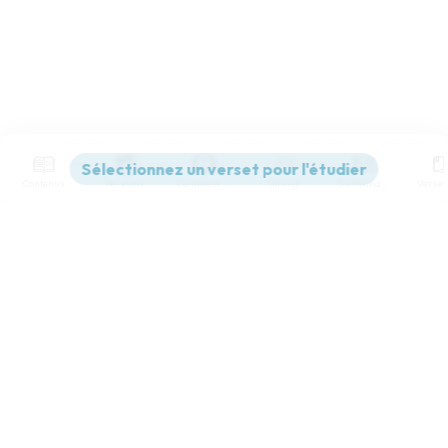
Contenus
Versions
Commentaires
Strong
Dictionnaire
Paramètres de lecture
Afficher les numéros de versets
Mode dyslexique
Désactivé
Simple
Coul
eur