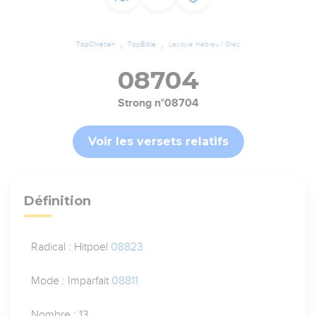
TopChrétien
TopBible
Lexique Hébreu / Grec
08704
Strong n°08704
Voir les versets relatifs
Définition
Radical : Hitpoel
08823
Mode : Imparfait
08811
Nombre : 13